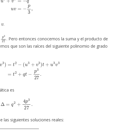
.
p
3
27
. Pero entonces conocemos la suma y el producto de
emos que son las raíces del siguiente polinomio de grado
−
(
u
3
+
v
3
)
t
+
u
3
v
3
=
t
2
+
q
t
−
p
3
27
.
ática es
Δ
=
q
2
+
4
p
3
27
.
e las siguientes soluciones reales:
+
p
3
27
3
−
q
2
–
q
2
4
+
p
3
27
3
.