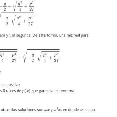
v
mera y
la segunda. De esta forma, una raíz real para
+
p
3
27
3
+
−
q
2
–
q
2
4
+
p
3
27
3
.
:
es positivo.
3
p
(
x
)
as
raíces de
que garantiza el teorema
ω
x
ω
2
x
ω
s otras dos soluciones son
y
, en donde
es una