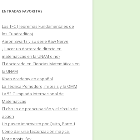
ENTRADAS FAVORITAS
Los TFC (Teoremas Fundamentales de
los Cuadraditos)
Aaron Swartz y su serie Raw Nerve
¿Hacer un doctorado directo en
matemáticas en la UNAM o no?
El doctorado en Ciencias Matemáticas en
la UNAM
Khan Academy en español
La Técnica Pomodoro, mi tesis y la OMM
La 53 Olimpiada Internacional de
Matemáticas
El círculo de preocupación y el círculo de
acción
Un paseo improvisto por Quito, Parte 1
Cómo dar una factorización mágica.
More posts:
fav