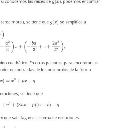
, si conocemos las raíces de
, podemos encontrar
g
(
x
)
tarea moral), se tiene que
se simplifica a
3
+
(
b
−
a
2
3
)
x
+
(
−
b
a
3
+
c
+
2
a
3
27
)
,
mino cuadrático. En otras palabras, para encontrar las
poder encontrar las de los polinomios de la forma
g
(
x
)
=
x
3
+
p
x
+
q
.
eraciones, se tiene que
u
3
+
v
3
+
(
3
u
v
+
p
)
(
u
+
v
)
+
q
.
v
y
que satisfagan el sistema de ecuaciones
3
+
v
3
=
−
q
u
v
=
−
p
3
,