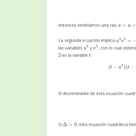
x
=
u
+
v
entonces tendríamos una raíz
u
3
v
3
=
−
La segunda ecuación implica
u
3
v
3
las variables
y
, con lo cual obten
2
t
en la variable
:
(
t
−
u
3
)
(
t
−
v
3
)
=
t
2
El discriminante de esta ecuación cuadr
Δ
>
0
Si
, esta ecuación cuadrática tien
−
q
2
+
q
2
4