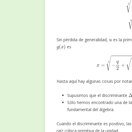
u
Sin pérdida de generalidad,
es la pri
g
(
x
)
es
x
=
−
q
2
+
q
2
4
Hasta aquí hay algunas cosas por notar
Δ
Supusimos que el discriminante
Sólo hemos encontrado una de l
fundamental del álgebra.
Cuando el discriminante es positivo, la
raíz cúbica primitiva de la unidad.