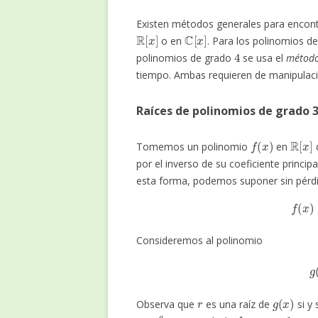
Existen métodos generales para encont
R
[
x
]
C
[
x
]
o en
. Para los polinomios d
4
polinomios de grado
se usa el
método
tiempo. Ambas requieren de manipulaci
Raíces de polinomios de grado 
f
(
x
)
R
[
x
]
Tomemos un polinomio
en
por el inverso de su coeficiente princi
esta forma, podemos suponer sin pérd
f
(
Consideremos al polinomio
r
g
(
x
)
Observa que
es una raíz de
si y 
r
−
a
3
f