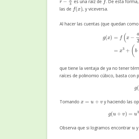
es una raíz de
. De esta forma
f
(
x
)
las de
, y viceversa.
Al hacer las cuentas (que quedan como 
g
(
x
)
=
f
(
x
−
a
3
)
=
x
que tiene la ventaja de ya no tener tér
raíces de polinomio cúbico, basta con 
x
=
u
+
v
Tomando
y haciendo las op
g
(
u
+
v
)
=
u
Observa que si logramos encontrar
u