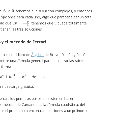
Δ
<
0
u
v
te
, tenemos que
y
son complejos, y entonces
 opciones para cada uno, algo que parecería dar un total
u
v
=
−
p
3
u
ndo que
, tenemos que
queda totalmente
btienen las tres soluciones.
 y el método de Ferrari
talle en el libro de
Álgebra
de Bravo, Rincón y Rincón.
contrar una fórmula general para encontrar las raíces de
la forma
a
x
4
+
b
x
3
+
c
x
2
+
d
x
+
e
.
ra descarga gratuita.
errari, los primeros pasos consisten en hacer
 el método de Cardano usa la fórmula cuadrática, del
e el problema a encontrar soluciones a un polinomio