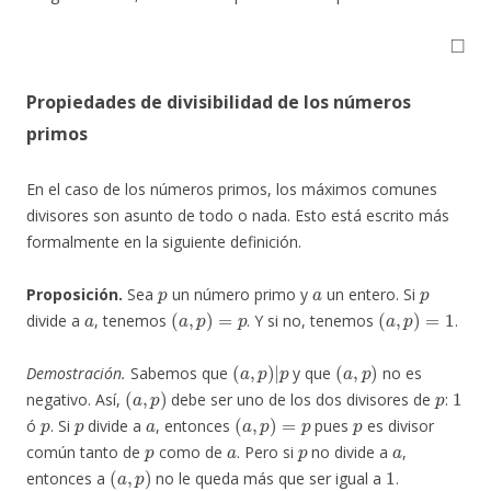
◻
Propiedades de divisibilidad de los números
primos
En el caso de los números primos, los máximos comunes
divisores son asunto de todo o nada. Esto está escrito más
formalmente en la siguiente definición.
p
a
p
Proposición.
Sea
un número primo y
un entero. Si
a
(
a
,
p
)
=
p
(
a
,
p
)
=
1
divide a
, tenemos
. Y si no, tenemos
.
(
a
,
p
)
|
p
(
a
,
p
)
Demostración.
Sabemos que
y que
no es
(
a
,
p
)
p
1
negativo. Así,
debe ser uno de los dos divisores de
:
p
p
a
(
a
,
p
)
=
p
p
ó
. Si
divide a
, entonces
pues
es divisor
p
a
p
a
común tanto de
como de
. Pero si
no divide a
,
(
a
,
p
)
1
entonces a
no le queda más que ser igual a
.