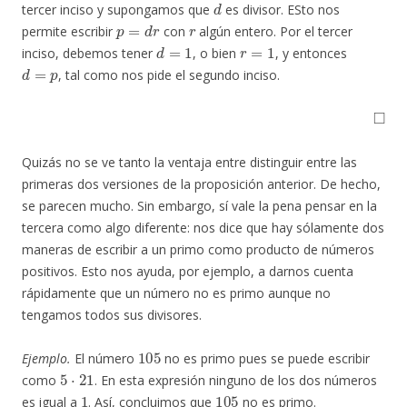
tercer inciso y supongamos que
es divisor. ESto nos
p
=
d
r
r
permite escribir
con
algún entero. Por el tercer
d
=
1
r
=
1
inciso, debemos tener
, o bien
, y entonces
d
=
p
, tal como nos pide el segundo inciso.
◻
Quizás no se ve tanto la ventaja entre distinguir entre las
primeras dos versiones de la proposición anterior. De hecho,
se parecen mucho. Sin embargo, sí vale la pena pensar en la
tercera como algo diferente: nos dice que hay sólamente dos
maneras de escribir a un primo como producto de números
positivos. Esto nos ayuda, por ejemplo, a darnos cuenta
rápidamente que un número no es primo aunque no
tengamos todos sus divisores.
105
Ejemplo.
El número
no es primo pues se puede escribir
5
⋅
21
como
. En esta expresión ninguno de los dos números
1
105
es igual a
. Así, concluimos que
no es primo.