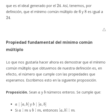
24
que es el ideal generado por el
. Así, tenemos, por
6
8
definición, que el mínimo común múltiplo de
y
es igual a
24
.
△
Propiedad fundamental del mínimo común
múltiplo
Lo que nos gustaría hacer ahora es demostrar que el mínimo
común múltiplo que obtuvimos de nuestra definición es, en
efecto, el número que cumple con las propiedades que
esperamos. Escribimos esto en la siguiente proposición.
a
b
Proposición.
Sean
y
números enteros. Se cumple que:
a
∣
[
a
,
b
]
b
∣
[
a
,
b
]
y
a
∣
m
b
∣
m
[
a
,
b
]
∣
m
Si
y
, entonces
.