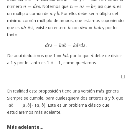
n
=
d
r
s
n
=
a
s
=
b
r
n
número
. Notemos que
, así que
es
a
b
un múltiplo común de
y
. Por ello, debe ser múltiplo del
mínimo común múltiplo de ambos, que estamos suponiendo
a
b
k
d
r
s
=
k
a
b
que es
. Así, existe un entero
con
y por lo
tanto
d
r
s
=
k
a
b
=
k
d
r
d
s
.
1
=
k
d
d
De aquí deducimos que
, por lo que
debe de dividir
1
1
−
1
a
y por lo tanto es
ó
, como queríamos.
◻
En realidad esta proposición tiene una versión más general.
a
b
Siempre se cumple, para cualesquiera dos enteros
y
, que
|
a
b
|
=
[
a
,
b
]
⋅
(
a
,
b
)
. Este es un problema clásico que
estudiaremos más adelante.
Más adelante…