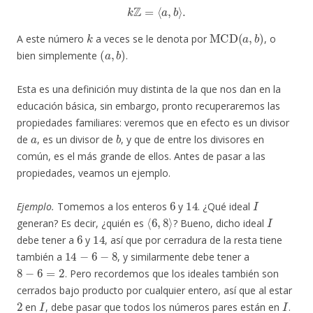
k
Z
=
⟨
a
,
b
⟩
.
k
MCD
(
a
,
b
)
A este número
a veces se le denota por
, o
(
a
,
b
)
bien simplemente
.
Esta es una definición muy distinta de la que nos dan en la
educación básica, sin embargo, pronto recuperaremos las
propiedades familiares: veremos que en efecto es un divisor
a
b
de
, es un divisor de
, y que de entre los divisores en
común, es el más grande de ellos. Antes de pasar a las
propiedades, veamos un ejemplo.
6
14
I
Ejemplo.
Tomemos a los enteros
y
. ¿Qué ideal
⟨
6
,
8
⟩
I
generan? Es decir, ¿quién es
? Bueno, dicho ideal
6
14
debe tener a
y
, así que por cerradura de la resta tiene
14
−
6
−
8
también a
, y similarmente debe tener a
8
−
6
=
2
. Pero recordemos que los ideales también son
cerrados bajo producto por cualquier entero, así que al estar
2
I
I
en
, debe pasar que todos los números pares están en
.