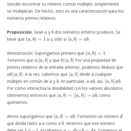
sencillo encontrar su mínimo común múltiplo: simplemente
se multiplican. De hecho, esto es una caracterización para los
números primos relativos.
a
b
Proposición.
Sean
y
dos números enteros positivos. Se
(
a
,
b
)
=
1
[
a
,
b
]
=
a
b
tiene que
si y sólo si
.
(
a
,
b
)
=
1
Demostración.
Supongamos primero que
.
a
[
a
|
,
b
]
b
[
a
|
,
b
]
Tenemos que
y que
Por una propiedad de
primos relativos de la entrada anterior, podemos deducir que
a
[
a
b
,
b
|
]
[
a
,
b
]
. A la vez, sabemos que
divide a cualquier
a
b
a
b
[
a
,
b
]
|
a
b
múltiplo en común de
y
, en particular, a
, así,
.
Por cómo interactúa la divisibilidad con los valores absolutos,
[
a
,
b
]
=
|
[
a
,
b
]
|
=
a
b
obtenemos entonces que
, como
queríamos.
[
a
,
b
]
=
a
b
d
Ahora supongamos que
. Tomemos un número
a
b
que divida tanto a
como a
. Veremos que ese número
1
−
1
a
=
d
r
b
=
d
s
debe ser
ó
. Escribamos
y
. Tomemos el