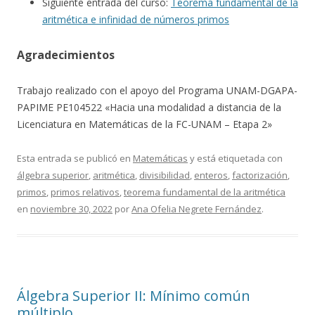
Siguiente entrada del curso:
Teorema fundamental de la
aritmética e infinidad de números primos
Agradecimientos
Trabajo realizado con el apoyo del Programa UNAM-DGAPA-
PAPIME PE104522 «Hacia una modalidad a distancia de la
Licenciatura en Matemáticas de la FC-UNAM – Etapa 2»
Esta entrada se publicó en
Matemáticas
y está etiquetada con
álgebra superior
,
aritmética
,
divisibilidad
,
enteros
,
factorización
,
primos
,
primos relativos
,
teorema fundamental de la aritmética
en
noviembre 30, 2022
por
Ana Ofelia Negrete Fernández
.
Álgebra Superior II: Mínimo común
múltiplo