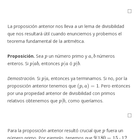
◻
La proposición anterior nos lleva a un lema de divisibilidad
que nos resultará útil cuando enunciemos y probemos el
teorema fundamental de la aritmética.
p
a
,
b
Proposición.
Sea
un número primo y
números
p
|
a
b
p
|
a
p
|
b
enteros. Si
, entonces
ó
.
p
|
a
Demostración.
Si
, entonces ya terminamos. Si no, por la
(
p
,
a
)
=
1
proposición anterior tenemos que
. Pero entonces
por una propiedad anterior de divisibilidad con primos
p
|
b
relativos obtenemos que
, como queríamos.
◻
p
Para la proposición anterior resultó crucial que
fuera un
9
|
180
=
15
⋅
12
número primo. Por ejemplo, tenemos que
,