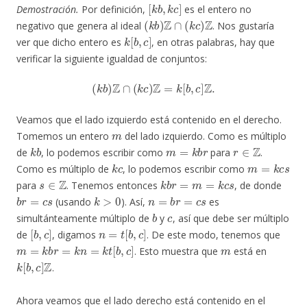
[
k
b
,
k
c
]
Demostración.
Por definición,
es el entero no
(
k
b
)
Z
∩
(
k
c
)
Z
negativo que genera al ideal
. Nos gustaría
k
[
b
,
c
]
ver que dicho entero es
, en otras palabras, hay que
verificar la siguiente igualdad de conjuntos:
(
k
b
)
Z
∩
(
k
c
)
Z
=
k
[
b
,
c
]
Z
.
Veamos que el lado izquierdo está contenido en el derecho.
m
Tomemos un entero
del lado izquierdo. Como es múltiplo
k
b
m
=
k
b
r
r
∈
Z
de
, lo podemos escribir como
para
.
k
c
m
=
k
c
s
Como es múltiplo de
, lo podemos escribir como
s
∈
Z
k
b
r
=
m
=
k
c
s
para
. Tenemos entonces
, de donde
b
r
=
c
s
k
>
0
n
=
b
r
=
c
s
(usando
). Así,
es
b
c
simultánteamente múltiplo de
y
, así que debe ser múltiplo
[
b
,
c
]
n
=
t
[
b
,
c
]
de
, digamos
. De este modo, tenemos que
m
=
k
b
r
=
k
n
=
k
t
[
b
,
c
]
m
. Esto muestra que
está en
k
[
b
,
c
]
Z
.
Ahora veamos que el lado derecho está contenido en el