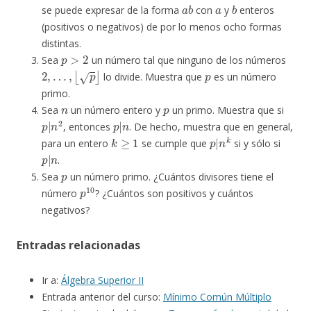
a
b
a
b
se puede expresar de la forma
con
y
enteros
(positivos o negativos) de por lo menos ocho formas
distintas.
p
>
2
Sea
un número tal que ninguno de los números
2
,
…
,
⌊
p
⌋
p
lo divide. Muestra que
es un número
primo.
n
p
Sea
un número entero y
un primo. Muestra que si
p
|
n
2
p
|
n
, entonces
. De hecho, muestra que en general,
k
≥
1
p
|
n
k
para un entero
se cumple que
si y sólo si
p
|
n
.
p
Sea
un número primo. ¿Cuántos divisores tiene el
p
10
número
? ¿Cuántos son positivos y cuántos
negativos?
Entradas relacionadas
Ir a:
Álgebra Superior II
Entrada anterior del curso:
Mínimo Común Múltiplo