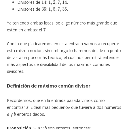
Divisores de
:
.
35
1
,
5
,
7
,
35
Divisores de
:
.
Ya teniendo ambas listas, se elige número más grande que
7
estén en ambas: el
.
Con lo que platicaremos en esta entrada vamos a recuperar
esta misma noción, sin embargo lo haremos desde un punto
de vista un poco más teórico, el cual nos permitirá entender
más aspectos de divisibilidad de los máximos comunes
divisores.
Definición de máximo común divisor
Recordemos, que en la entrada pasada vimos cómo
encontrar al «ideal más pequeño» que tuviera a dos números
a
b
y
enteros dados.
a
b
Proposición.
Si
y
son enteros, entonces: