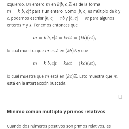
m
k
[
b
,
c
]
Z
izquierdo. Un entero
en
es de la forma
m
=
k
[
b
,
c
]
t
t
[
b
,
c
]
b
para
un entero. Como
es múltiplo de
y
c
[
b
,
c
]
=
r
b
[
b
,
c
]
=
s
c
, podemos escribir
y
para algunos
r
s
enteros
y
. Tenemos entonces que
m
=
k
[
b
,
c
]
t
=
k
r
b
t
=
(
k
b
)
(
r
t
)
,
m
(
k
b
)
Z
lo cual muestra que
está en
y que
m
=
k
[
b
,
c
]
t
=
k
s
c
t
=
(
k
c
)
(
s
t
)
,
m
(
k
c
)
Z
m
lo cual muestra que
está en
. Esto muestra que
está en la intersección buscada.
◻
Mínimo común múltiplo y primos relativos
Cuando dos números positivos son primos relativos, es