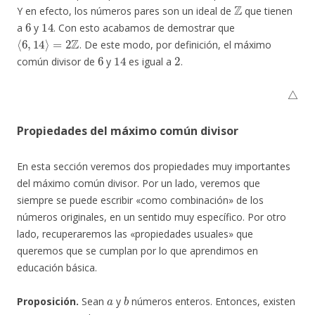
Z
Y en efecto, los números pares son un ideal de
que tienen
6
14
a
y
. Con esto acabamos de demostrar que
⟨
6
,
14
⟩
=
2
Z
. De este modo, por definición, el máximo
6
14
2
común divisor de
y
es igual a
.
△
Propiedades del máximo común divisor
En esta sección veremos dos propiedades muy importantes
del máximo común divisor. Por un lado, veremos que
siempre se puede escribir «como combinación» de los
números originales, en un sentido muy específico. Por otro
lado, recuperaremos las «propiedades usuales» que
queremos que se cumplan por lo que aprendimos en
educación básica.
a
b
Proposición.
Sean
y
números enteros. Entonces, existen
r
s