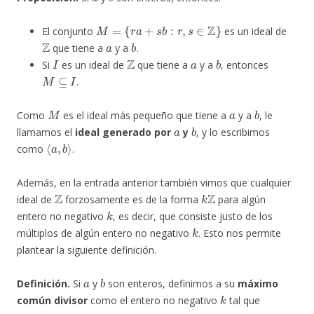
M
=
{
r
a
+
s
b
:
r
,
s
∈
Z
}
El conjunto
es un ideal de
Z
a
b
que tiene a
y a
.
I
Z
a
b
Si
es un ideal de
que tiene a
y a
, entonces
M
⊆
I
.
M
a
b
Como
es el ideal más pequeño que tiene a
y a
, le
a
b
llamamos el
ideal generado por
y
, y lo escribimos
⟨
a
,
b
⟩
como
.
Además, en la entrada anterior también vimos que cualquier
Z
k
Z
ideal de
forzosamente es de la forma
para algún
k
entero no negativo
, es decir, que consiste justo de los
k
múltiplos de algún entero no negativo
. Esto nos permite
plantear la siguiente definición.
a
b
Definición.
Si
y
son enteros, definimos a su
máximo
k
común divisor
como el entero no negativo
tal que