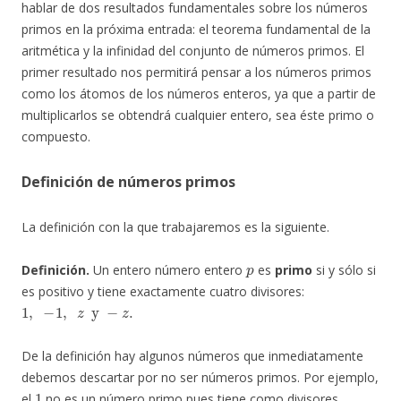
hablar de dos resultados fundamentales sobre los números
primos en la próxima entrada: el teorema fundamental de la
aritmética y la infinidad del conjunto de números primos. El
primer resultado nos permitirá pensar a los números primos
como los átomos de los números enteros, ya que a partir de
multiplicarlos se obtendrá cualquier entero, sea éste primo o
compuesto.
Definición de números primos
La definición con la que trabajaremos es la siguiente.
p
Definición.
Un entero número entero
es
primo
si y sólo si
es positivo y tiene exactamente cuatro divisores:
1
,
−
1
,
z
y
−
z
.
De la definición hay algunos números que inmediatamente
debemos descartar por no ser números primos. Por ejemplo,
1
el
no es un número primo pues tiene como divisores