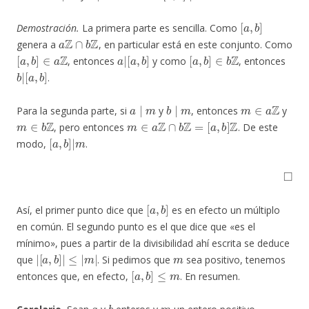
[
a
,
b
]
Demostración.
La primera parte es sencilla. Como
a
Z
∩
b
Z
genera a
, en particular está en este conjunto. Como
[
a
,
b
]
∈
a
Z
a
[
a
|
,
b
]
[
a
,
b
]
∈
b
Z
, entonces
y como
, entonces
b
[
a
|
,
b
]
.
a
∣
m
b
∣
m
m
∈
a
Z
Para la segunda parte, si
y
, entonces
y
m
∈
b
Z
m
∈
a
Z
∩
b
Z
=
[
a
,
b
]
Z
, pero entonces
. De este
[
a
,
b
]
|
m
modo,
.
◻
[
a
,
b
]
Así, el primer punto dice que
es en efecto un múltiplo
en común. El segundo punto es el que dice que «es el
mínimo», pues a partir de la divisibilidad ahí escrita se deduce
|
≤
[
|
a
m
,
b
|
]
|
m
que
. Si pedimos que
sea positivo, tenemos
[
a
,
b
]
≤
m
entonces que, en efecto,
. En resumen.
a
b
m