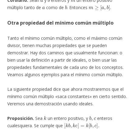
Corolario.
Sean
y
enteros y
un entero positivo
a
b
m
≥
[
a
,
b
]
múltiplo tanto de
como de
. Entonces
.
Otra propiedad del mínimo común múltiplo
Tanto el mínimo común múltiplo, como el máximo común
divisor, tienen muchas propiedades que se pueden
demostrar. Hay dos caminos que usualmente funcionan: o
bien usar la definición a partir de ideales, o bien usar las
propiedades fundamentales de cada uno de los conceptos.
Veamos algunos ejemplos para el mínimo común múltiplo.
La siguiente propiedad dice que ahora mostraremos que el
mínimo común múltiplo «saca constantes» en cierto sentido.
Veremos una demostración usando ideales.
k
b
,
c
Proposición.
Sea
un entero positivo, y
enteros
[
k
b
,
k
c
]
=
k
[
b
,
c
]
.
cualesquiera. Se cumple que