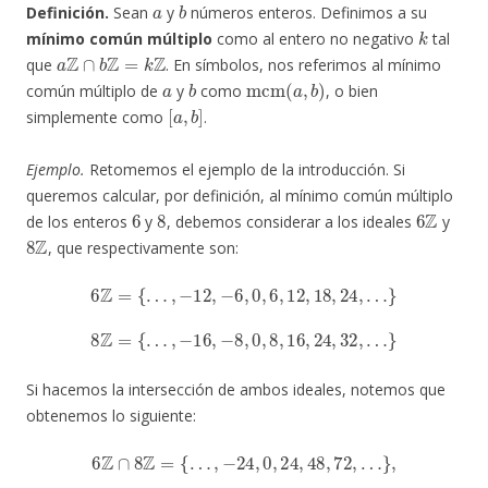
Definición.
Sean
y
números enteros. Definimos a su
k
mínimo común múltiplo
como al entero no negativo
tal
a
Z
∩
b
Z
=
k
Z
que
. En símbolos, nos referimos al mínimo
a
b
mcm
(
a
,
b
)
común múltiplo de
y
como
, o bien
[
a
,
b
]
simplemente como
.
Ejemplo.
Retomemos el ejemplo de la introducción. Si
queremos calcular, por definición, al mínimo común múltiplo
6
8
6
Z
de los enteros
y
, debemos considerar a los ideales
y
8
Z
, que respectivamente son:
6
Z
=
{
…
,
−
12
,
−
6
,
0
,
6
,
12
,
18
,
24
,
…
}
8
Z
=
{
…
,
−
16
,
−
8
,
0
,
8
,
16
,
24
,
32
,
…
}
Si hacemos la intersección de ambos ideales, notemos que
obtenemos lo siguiente:
6
Z
∩
8
Z
=
{
…
,
−
24
,
0
,
24
,
48
,
72
,
…
}
,