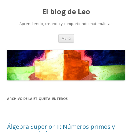
El blog de Leo
Aprendiendo, creando y compartiendo matemáticas
Saltar
Menú
al
contenido
ARCHIVO DE LA ETIQUETA:
ENTEROS
Álgebra Superior II: Números primos y