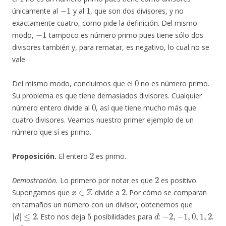
−
1
1
únicamente al
y al
, que son dos divisores, y no
exactamente cuatro, como pide la definición. Del mismo
−
1
modo,
tampoco es número primo pues tiene sólo dos
divisores también y, para rematar, es negativo, lo cual no se
vale.
0
Del mismo modo, concluimos que el
no es número primo.
Su problema es que tiene demasiados divisores. Cualquier
0
número entero divide al
, así que tiene mucho más que
cuatro divisores. Veamos nuestro primer ejemplo de un
número que sí es primo.
2
Proposición.
El entero
es primo.
2
Demostración.
Lo primero por notar es que
es positivo.
x
∈
Z
2
Supongamos que
divide a
. Por cómo se comparan
en tamaños un número con un divisor, obtenemos que
|
d
|
≤
2
5
d
−
2
,
−
1
,
0
,
1
,
2
. Esto nos deja
posibilidades para
:
.
0