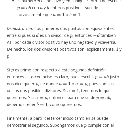
El número
es positivo y en cualquier forma de escribir
p
=
a
b
a
b
con
y
enteros positivos, sucede
a
=
1
b
=
1
forzosamente que
ó
.
Demostración.
Los primeros dos puntos son equivalentes
d
p
−
d
entre sí pues si
es un divisor de
, entonces
también.
Así, por cada divisor positivo hay uno negativo y viceversa.
1
De hecho, los dos divisores positivos son, explícitamente,
y
p
.
p
Si
es primo con respecto a esta segunda definición,
p
=
a
b
entonces el tercer inciso es claro, pues escribir
justo
a
|
p
a
=
1
a
=
p
nos dice que
, de donde
ó
, pues son sus
a
=
1
únicos dos posibles divisores. Si
, tenemos lo que
a
=
p
p
=
a
b
queremos. Y si
, entonces para que se de
,
b
=
1
debemos tener
, como queremos.
Finalmente, a partir del tercer inciso también se puede
p
demostrar el segundo. Supongamos que
cumple con el
d