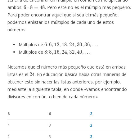
6
⋅
8
=
48
ambos:
. Pero este no es el múltiplo más pequeño.
Para poder encontrar aquel que sí sea el más pequeño,
podemos enlistar los múltiplos de cada uno de estos
números:
6
6
,
12
,
18
,
24
,
30
,
36
,
…
Múltiplos de
:
8
8
,
16
,
24
,
32
,
40
,
…
Múltiplos de
:
Notamos que el número más pequeño que está en ambas
24
listas es el
. En educación básica había otras maneras de
obtener esto sin hacer las listas anteriores, por ejemplo,
mediante la siguiente tabla, en donde «vamos encontrando
divisores en común, o bien de cada número».
8
6
2
4
3
2
2
3
2