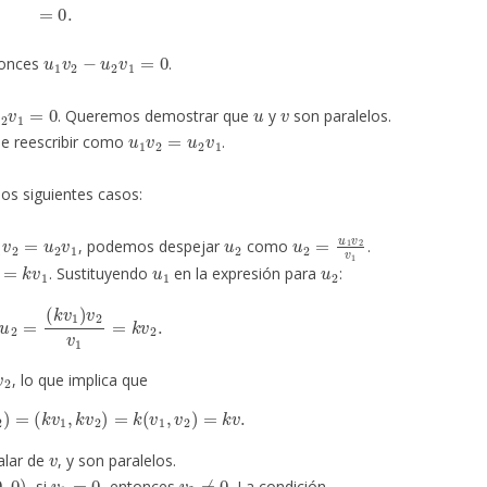
u
1
v
2
−
u
2
v
1
=
0
tonces
.
2
v
1
=
0
u
v
. Queremos demostrar que
y
son paralelos.
u
1
v
2
=
u
2
v
1
e reescribir como
.
os siguientes casos:
1
v
2
=
u
2
v
1
u
2
u
2
=
u
1
v
2
v
1
, podemos despejar
como
.
1
=
k
v
1
u
1
u
2
. Sustituyendo
en la expresión para
:
u
2
=
(
k
v
1
)
v
2
v
1
=
k
v
2
.
2
, lo que implica que
u
2
)
=
(
k
v
1
,
k
v
2
)
=
k
(
v
1
,
v
2
)
=
k
v
.
v
alar de
, y son paralelos.
0
)
v
1
=
0
v
2
≠
0
, si
, entonces
. La condición