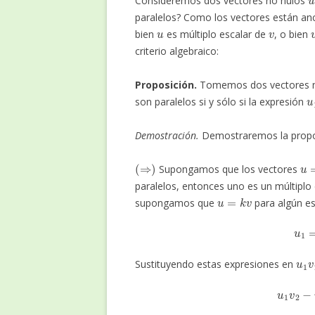
Consideremos dos vectores no nulos
paralelos? Como los vectores están an
u
v
bien
es múltiplo escalar de
, o bien
criterio algebraico:
Proposición.
Tomemos dos vectores 
u
son paralelos si y sólo si la expresión
Demostración.
Demostraremos la propos
(
⇒
)
u
=
Supongamos que los vectores
paralelos, entonces uno es un múltiplo e
u
=
k
v
supongamos que
para algún e
u
1
Sustituyendo estas expresiones en
u
1
v
2
−
u
2
v
1
=
(
k