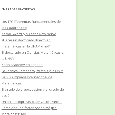
ENTRADAS FAVORITAS
Los TFC (Teoremas Fundamentales de
los Cuadraditos)
Aaron Swartz y su serie Raw Nerve
¿Hacer un doctorado directo en
matemáticas en la UNAM o no?
El doctorado en Ciencias Matemáticas en
la UNAM
Khan Academy en español
La Técnica Pomodoro, mi tesis y la OMM
La 53 Olimpiada Internacional de
Matemáticas
El círculo de preocupación y el círculo de
acción
Un paseo improvisto por Quito, Parte 1
Cómo dar una factorización mágica.
More posts:
fav