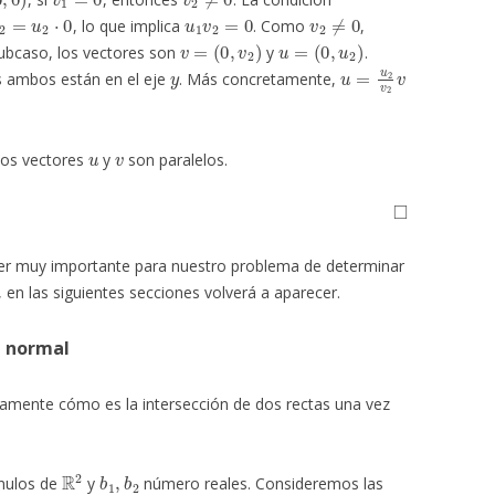
v
2
=
u
2
⋅
0
u
1
v
2
=
0
v
2
≠
0
, lo que implica
. Como
,
v
=
(
0
,
v
2
)
u
=
(
0
,
u
2
)
subcaso, los vectores son
y
.
y
u
=
u
2
v
2
v
s ambos están en el eje
. Más concretamente,
u
v
 los vectores
y
son paralelos.
◻
er muy importante para nuestro problema de determinar
, en las siguientes secciones volverá a aparecer.
a normal
tamente cómo es la intersección de dos rectas una vez
R
2
b
1
,
b
2
nulos de
y
número reales. Consideremos las