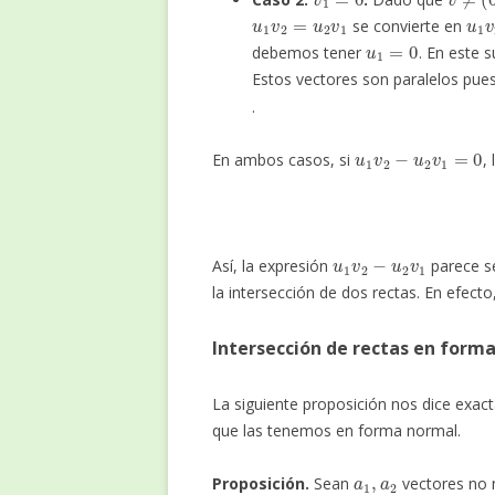
u
1
v
2
=
u
2
v
1
u
1
se convierte en
u
1
=
0
debemos tener
. En este 
Estos vectores son paralelos pue
.
u
1
v
2
−
u
2
v
1
=
0
En ambos casos, si
,
u
1
v
2
−
u
2
v
1
Así, la expresión
parece s
la intersección de dos rectas. En efecto
Intersección de rectas en form
La siguiente proposición nos dice exac
que las tenemos en forma normal.
a
1
,
a
2
Proposición.
Sean
vectores no 