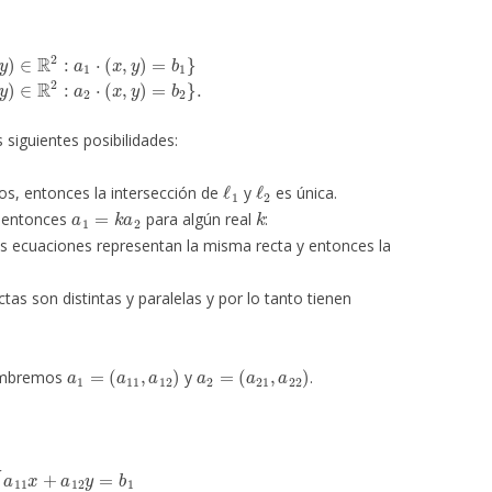
x
,
y
)
=
b
1
}
ℓ
2
=
{
(
x
,
y
)
∈
R
2
:
a
2
⋅
(
x
,
y
)
=
b
2
}
.
 siguientes posibilidades:
ℓ
1
ℓ
2
os, entonces la intersección de
y
es única.
a
1
=
k
a
2
k
, entonces
para algún real
:
s ecuaciones representan la misma recta y entonces la
ctas son distintas y paralelas y por lo tanto tienen
a
1
=
(
a
11
,
a
12
)
a
2
=
(
a
21
,
a
22
)
ombremos
y
.
a
12
y
=
b
1
a
21
x
+
a
22
y
=
b
2