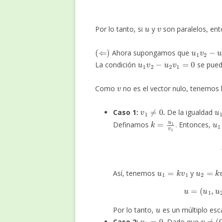
u
v
Por lo tanto, si
y
son paralelos, en
(
⇐
)
u
1
v
2
−
u
Ahora supongamos que
u
1
v
2
−
u
2
v
1
=
0
La condición
se pued
v
Como
no es el vector nulo, tenemos l
v
1
≠
0
u
Caso 1:
.
De la igualdad
k
=
u
1
v
1
u
Definamos
. Entonces,
u
1
=
k
v
1
u
2
=
k
v
Así, tenemos
y
u
=
(
u
1
,
u
Por lo tanto,
es un múltiplo esc
v
1
=
0
v
≠
(
0
,
Caso 2:
.
Dado que