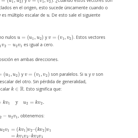
y
. ¿Cuándo estos vectores son
clados en el origen, esto sucede únicamente cuando o
v
u
es múltiplo escalar de
. De esto sale el siguiente
u
=
(
u
1
,
u
2
)
v
=
(
v
1
,
v
2
)
no nulos
y
. Estos vectores
1
v
2
−
u
2
v
1
es igual a cero.
ición en ambas direcciones.
(
u
1
,
u
2
)
v
=
(
v
1
,
v
2
)
u
v
y
son paralelos. Si
y
son
scalar del otro. Sin pérdida de generalidad,
k
∈
R
scalar
. Esto significa que:
u
1
=
k
v
1
y
u
2
=
k
v
2
.
v
2
−
u
2
v
1
, obtenemos:
v
1
)
v
2
–
(
k
v
2
)
v
1
=
k
v
1
v
2
–
k
v
2
v
1
=
0.