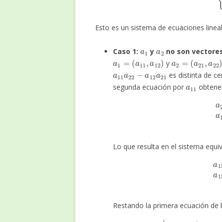
Esto es un sistema de ecuaciones lineal
a
1
a
2
Caso 1:
y
no son vectores
a
1
=
(
a
11
,
a
12
)
a
2
=
(
a
21
,
a
22
)
y
a
11
a
22
−
a
12
a
21
es distinta de ce
a
11
segunda ecuación por
obtenem
a
21
(
a
11
x
+
a
1
Lo que resulta en el sistema equiv
a
11
a
21
x
+
a
12
a
2
Restando la primera ecuación de
(
a
11
a
21
x
+
a
11
a
22
y
)
–
a
(
a
1