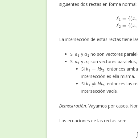
siguientes dos rectas en forma normal:
ℓ
1
=
{
(
x
,
y
)
∈
R
2
:
a
1
⋅
(
La intersección de estas rectas tiene las
a
1
a
2
Si
y
no son vectores paralel
a
1
a
2
Si
y
son vectores paralelos
b
1
=
k
b
2
Si
, entonces amba
intersección es ella misma.
b
1
≠
k
b
2
Si
, entonces las re
intersección vacía.
Demostración.
Vayamos por casos. N
Las ecuaciones de las rectas son:
{
a
11
x
+