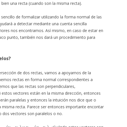
o bien una recta (cuando son la misma recta).
encillo de formalizar utilizando la forma normal de las
yudará a detectar mediante una cuenta sencilla
riores nos encontramos. Así mismo, en caso de estar en
único punto, también nos dará un procedimiento para
elos?
ersección de dos rectas, vamos a apoyarnos de la
tenemos rectas en forma normal correspondientes a
emos que las rectas son perpendiculares,
Si estos vectores están en la misma dirección, entonces
 serán paralelas y entonces la intuición nos dice que o
 la misma recta. Parece ser entonces importante encontar
o dos vectores son paralelos o no.
u
=
(
u
1
,
u
2
)
v
=
(
v
1
,
v
2
)