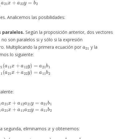
es. Analicemos las posibilidades:
 paralelos.
Según la proposición anterior, dos vectores
no son paralelos si y sólo si la expresión
a
21
ro. Multiplicando la primera ecuación por
y la
os lo siguiente:
2
y
)
=
a
21
b
1
a
11
(
a
21
x
+
a
22
y
)
=
a
11
b
2
alente:
1
y
=
a
21
b
1
a
11
a
21
x
+
a
11
a
22
y
=
a
11
b
2
x
 la segunda, eliminamos
y obtenemos:
2
11
a
a
21
21
)
y
x
=
+
a
a
11
12
b
a
2
21
–
a
y
21
)
=
a
b
11
1
b
2
–
a
21
b
1
(
a
11
a
22
–