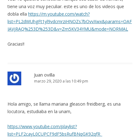
tiene una voz muy peculiar. este es uno de los videos que
dobla ella
https://m.youtube.com/watch?
list=PL2dWUhgFt1yl9vdcmrziHNOZs7bOvvXwx&params=OAF
IAVjRAQ%253D%253D&v=Zrn5KV34YMU&mode=NORMAL
Gracias!!
Juan ovilla
marzo 29, 2020 a las 10:49 pm
Hola amigo, se llama mariana gleason freidberg, es una
locutora, estudiaba en la unam,
https://www.youtube.com/playlist?
list=PLF2cayL0CUPCF9dF5bsRufBNqGK92qfR_