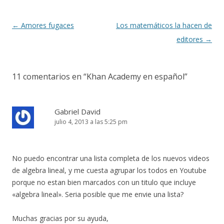
Navegación
←
Amores fugaces
Los matemáticos la hacen de
de
editores
→
entradas
11 comentarios en “
Khan Academy en español
”
Gabriel David
julio 4, 2013 a las 5:25 pm
No puedo encontrar una lista completa de los nuevos videos
de algebra lineal, y me cuesta agrupar los todos en Youtube
porque no estan bien marcados con un titulo que incluye
«algebra lineal». Seria posible que me envie una lista?
Muchas gracias por su ayuda,