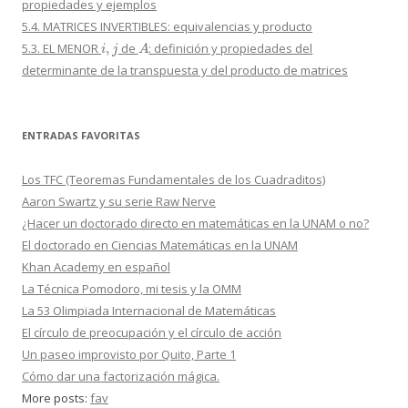
propiedades y ejemplos
5.4. MATRICES INVERTIBLES: equivalencias y producto
i
,
j
A
5.3. EL MENOR
de
: definición y propiedades del
determinante de la transpuesta y del producto de matrices
ENTRADAS FAVORITAS
Los TFC (Teoremas Fundamentales de los Cuadraditos)
Aaron Swartz y su serie Raw Nerve
¿Hacer un doctorado directo en matemáticas en la UNAM o no?
El doctorado en Ciencias Matemáticas en la UNAM
Khan Academy en español
La Técnica Pomodoro, mi tesis y la OMM
La 53 Olimpiada Internacional de Matemáticas
El círculo de preocupación y el círculo de acción
Un paseo improvisto por Quito, Parte 1
Cómo dar una factorización mágica.
More posts:
fav