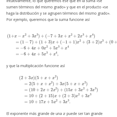
Intuitivamente, lo que queremos ese que en la suma «se
sumen términos del mismo grado» y que en el producto «se
haga la distribución y se agrupen términos del mismo grado».
Por ejemplo, queremos que la suma funcione así
(
1
+
(
0
x
+
−
1
x
2
)
x
+
4
3
=
x
−
3
6
)
+
+
(
4
−
(
−
x
7
+
1
+
0
+
3
x
1
x
2
)
+
x
+
x
2
5
2
+
x
+
(
3
3
2
+
+
x
x
2
3
4
)
+
x
=
x
3
−
4
+
6
)
=
+
(
4
1
x
−
+
7
5
)
x
+
3
(
1
+
+
x
3
4
)
,
x
+
y que la multiplicación funcione así
(
10
(
2
+
+
2
3
(
x
x
2
+
)
+
(
2
5
3
x
+
)
x
2
x
2
)
+
+
+
x
(
3
2
15
x
)
=
3
x
2
=
+
(
10
3
5
x
+
+
2
x
17
+
+
3
x
x
2
x
+
3
)
+
5
)
=
3
x
10
x
2
(
+
5
+
3
+
(
x
x
2
3
+
+
.
x
15
2
)
)
=
x
+
x
El exponente más grande de una
puede ser tan grande