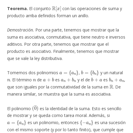
R
[
x
]
Teorema.
El conjunto
con las operaciones de suma y
producto arriba definidos forman un anillo.
Demostración.
Por una parte, tenemos que mostrar que la
suma es asociativa, conmutativa, que tiene neutro e inversos
aditivos. Por otra parte, tenemos que mostrar que el
producto es asociativo. Finalmente, tenemos que mostrar
que se vale la ley distributiva.
a
=
{
a
n
}
b
=
{
b
n
}
Tomemos dos polinomios
,
y un natural
n
n
a
+
b
a
n
+
b
n
b
+
a
b
n
+
a
n
. El término
de
es
y el de
es
,
R
que son iguales por la conmutatividad de la suma en
. De
manera similar, se muestra que la suma es asociativa.
(
0
―
)
El polinomio
es la identidad de la suma. Esto es sencillo
de mostrar y se queda como tarea moral. Además, si
a
=
{
a
n
}
{
−
a
n
}
es un polinomio, entonces
es una sucesión
con el mismo soporte (y por lo tanto finito), que cumple que