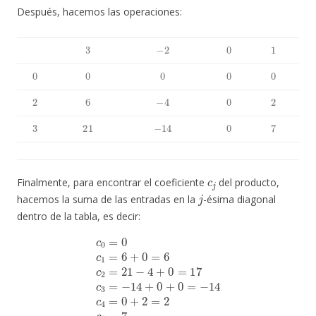
Después, hacemos las operaciones:
3
−
2
0
1
0
0
0
0
0
2
6
−
4
0
2
3
21
−
14
0
7
c
j
Finalmente, para encontrar el coeficiente
del producto,
j
hacemos la suma de las entradas en la
-ésima diagonal
dentro de la tabla, es decir:
c
0
=
0
c
1
=
6
+
0
=
6
c
2
=
21
0
−
+
4
2
+
=
0
2
=
c
5
17
=
7.
c
3
=
−
14
+
0
+
0
=
−
14
c
4
=