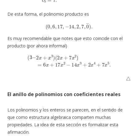
De esta forma, el polinomio producto es
(
0
,
6
,
17
,
−
14
,
2
,
7
,
0
―
)
.
Es muy recomendable que notes que esto coincide con el
producto (por ahora informal)
(
3
−
2
x
+
x
3
)
(
2
x
+
7
x
2
)
=
6
x
+
17
x
2
−
14
x
3
+
2
x
4
+
7
x
5
.
△
El anillo de polinomios con coeficientes reales
Los polinomios y los enteros se parecen, en el sentido de
que como estructura algebraica comparten muchas
propiedades. La idea de esta sección es formalizar esta
afirmación.