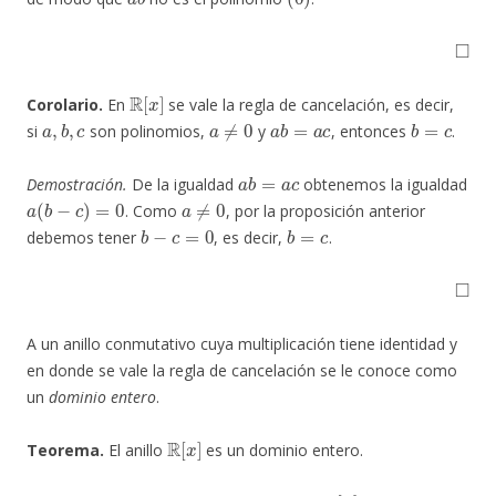
◻
R
[
x
]
Corolario.
En
se vale la regla de cancelación, es decir,
a
,
b
,
c
a
≠
0
a
b
=
a
c
b
=
c
si
son polinomios,
y
, entonces
.
a
b
=
a
c
Demostración.
De la igualdad
obtenemos la igualdad
a
(
b
−
c
)
=
0
a
≠
0
. Como
, por la proposición anterior
b
−
c
=
0
b
=
c
debemos tener
, es decir,
.
◻
A un anillo conmutativo cuya multiplicación tiene identidad y
en donde se vale la regla de cancelación se le conoce como
un
dominio entero
.
R
[
x
]
Teorema.
El anillo
es un dominio entero.
R
[
x
]