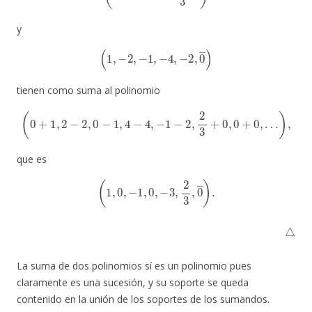
y
(
1
,
−
2
,
−
1
,
−
4
,
−
2
,
0
―
)
tienen como suma al polinomio
(
0
+
1
,
2
−
2
,
0
−
1
,
4
−
4
,
−
1
−
2
,
2
3
+
0
,
0
+
0
,
…
)
,
que es
(
1
,
0
,
−
1
,
0
,
−
3
,
2
3
,
0
―
)
.
△
La suma de dos polinomios sí es un polinomio pues
claramente es una sucesión, y su soporte se queda
contenido en la unión de los soportes de los sumandos.