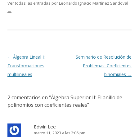
Ver todas las entradas por Leonardo Ignacio Martínez Sandoval
→
Navegación
←
Álgebra Lineal I:
Seminario de Resolución de
de
Transformaciones
Problemas: Coeficientes
entradas
multilineales
binomiales
→
2 comentarios en “
Álgebra Superior II: El anillo de
polinomios con coeficientes reales
”
Edwin Lee
marzo 11, 2023 a las 2:06 pm