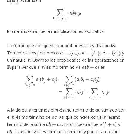
es también
∑
k
+
l
+
j
=
n
a
k
b
l
c
j
,
lo cual muestra que la multiplicación es asociativa.
Lo último que nos queda por probar es la ley distributiva.
a
=
{
a
n
}
b
=
{
b
n
}
c
=
{
c
n
}
Tomemos tres polinomios
,
,
y
n
un natural
. Usamos las propiedades de las operaciones en
R
n
a
(
b
+
c
)
para ver que el
-ésimo término de
es
∑
i
+
j
=
n
a
i
(
b
j
+
c
j
)
=
∑
i
+
j
=
n
(
n
a
a
i
b
i
c
j
j
+
.
a
i
c
j
)
=
∑
i
+
j
=
n
a
i
b
j
+
∑
i
+
j
=
n
a
b
A la derecha tenemos el
-ésimo término de
sumado con
n
a
c
n
el
-ésimo término de
, así que coincide con el
-ésimo
a
b
+
a
c
a
(
b
+
c
)
término de la suma
. Esto muestra que
y
a
b
+
a
c
son iguales término a término y por lo tanto son