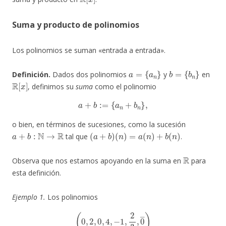
Suma y producto de polinomios
Los polinomios se suman «entrada a entrada».
a
=
{
a
n
}
b
=
{
b
n
}
Definición.
Dados dos polinomios
y
en
R
[
x
]
, definimos su
suma
como el polinomio
a
+
b
:=
{
a
n
+
b
n
}
,
o bien, en términos de sucesiones, como la sucesión
a
+
b
:
N
→
R
(
a
+
b
)
(
n
)
=
a
(
n
)
+
b
(
n
)
tal que
.
R
Observa que nos estamos apoyando en la suma en
para
esta definición.
Ejemplo 1.
Los polinomios
(
0
,
2
,
0
,
4
,
−
1
,
2
3
,
0
―
)