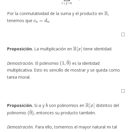
R
Por la conmutatividad de la suma y el producto en
,
c
n
=
d
n
tenemos que
.
◻
R
[
x
]
Proposición.
La multiplicación en
tiene identidad.
(
1
,
0
―
)
Demostración.
El polinomio
es la identidad
multiplicativa. Esto es sencillo de mostrar y se queda como
tarea moral.
◻
a
b
R
[
x
]
Proposición.
Si
y
son polinomios en
distintos del
(
0
―
)
polinomio
, entonces su producto también.
m
Demostración.
Para ello, tomemos el mayor natural
tal
a
m
≠
0
n
b
n
≠
0