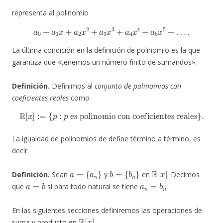
representa al polinomio
a
0
+
a
1
x
+
a
2
x
2
+
a
3
x
3
+
a
4
x
4
+
a
5
x
5
+
…
.
La última condición en la definición de polinomio es la que
garantiza que «tenemos un número finito de sumandos».
Definición.
Definimos al
conjunto de polinomios con
coeficientes reales
como
R
[
x
]
:=
{
p
:
p
es polinomio con coeficientes reales
}
.
La igualdad de polinomios de define término a término, es
decir.
a
=
{
a
n
}
b
=
{
b
n
}
R
[
x
]
Definición.
Sean
y
en
. Decimos
a
=
b
a
n
=
b
n
que
si para todo natural se tiene
.
En las siguientes secciones definiremos las operaciones de
R
[
x
]
suma y producto en
.