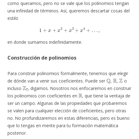
como queramos, pero no se vale que los polinomios tengan
una infinidad de términos. Así, queremos descartar cosas del
estilo
1
+
x
+
x
2
+
x
3
+
x
4
+
…
,
en donde sumamos indefinidamente.
Construcción de polinomios
Para construir polinomios formalmente, tenemos que elegir
Q
R
Z
de dónde van a venir sus coeficientes. Puede ser
,
,
o
Z
7
incluso
, digamos. Nosotros nos enfocaremos en construir
R
los polinomios con coeficientes en
, que tiene la ventaja de
ser un campo. Algunas de las propiedades que probaremos
se valen para cualquier elección de coeficientes, pero otras
no. No profundizaremos en estas diferencias, pero es bueno
que lo tengas en mente para tu formación matemática
posterior.