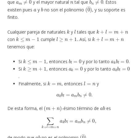
que
y el mayor natural
tal que
. Estos
a
b
(
0
―
)
existen pues
y
no son el polinomio
, y su soporte es
finito.
k
l
k
+
l
=
m
+
n
Cualquier pareja de naturales
y
tales que
k
≤
m
−
1
l
≥
n
+
1.
k
+
l
=
m
+
n
con
cumple
Así, si
tenemos que:
k
≤
m
−
1
b
l
=
0
a
k
b
l
=
0
Si
, entonces
y por lo tanto
.
k
≥
m
+
1
a
k
=
0
a
k
b
l
=
0
Si
, entonces
y por lo tanto
.
k
=
m
l
=
n
Finalmente, si
, entonces
y
a
k
b
l
=
a
m
b
n
≠
0.
(
m
+
n
)
a
b
De esta forma, el
-ésimo término de
es
∑
k
+
l
=
m
+
n
a
k
b
l
=
a
m
b
n
≠
0
,
a
b
(
0
―
)
de modo que
no es el polinomio
.