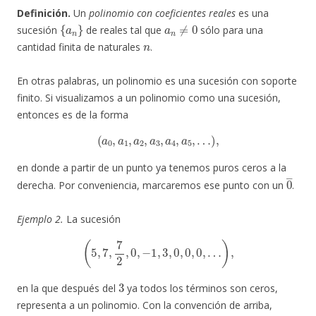
Definición.
Un
polinomio con coeficientes reales
es una
{
a
n
}
a
n
≠
0
sucesión
de reales tal que
sólo para una
n
cantidad finita de naturales
.
En otras palabras, un polinomio es una sucesión con soporte
finito. Si visualizamos a un polinomio como una sucesión,
entonces es de la forma
(
a
0
,
a
1
,
a
2
,
a
3
,
a
4
,
a
5
,
…
)
,
en donde a partir de un punto ya tenemos puros ceros a la
0
―
derecha. Por conveniencia, marcaremos ese punto con un
.
Ejemplo 2.
La sucesión
(
5
,
7
,
7
2
,
0
,
−
1
,
3
,
0
,
0
,
0
,
…
)
,
3
en la que después del
ya todos los términos son ceros,
representa a un polinomio. Con la convención de arriba,