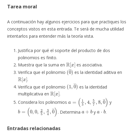
Tarea moral
A continuación hay algunos ejercicios para que practiques los
conceptos vistos en esta entrada. Te será de mucha utilidad
intentarlos para entender más la teoría vista.
Justifica por qué el soporte del producto de dos
polinomios es finito.
R
[
x
]
Muestra que la suma en
es asociativa.
(
0
―
)
Verifica que el polinomio
es la identidad aditiva en
R
[
x
]
.
(
1
,
0
―
)
Verifica que el polinomio
es la identidad
R
[
x
]
multiplicativa en
.
a
=
(
1
3
,
4
,
5
7
,
8
,
0
―
)
Considera los polinomios
y
b
(
0
=
,
0
,
2
5
,
3
4
,
0
―
)
a
+
b
a
⋅
b
. Determina
y
.
Entradas relacionadas