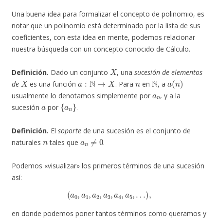
Una buena idea para formalizar el concepto de polinomio, es
notar que un polinomio está determinado por la lista de sus
coeficientes, con esta idea en mente, podemos relacionar
nuestra búsqueda con un concepto conocido de Cálculo.
X
Definición.
Dado un conjunto
, una
sucesión de elementos
X
a
:
N
→
X
n
N
a
(
n
)
de
es una función
. Para
en
, a
a
n
usualmente lo denotamos simplemente por
, y a la
a
{
a
n
}
sucesión
por
.
Definición.
El
soporte
de una sucesión es el conjunto de
n
a
n
≠
0
naturales
tales que
.
Podemos «visualizar» los primeros términos de una sucesión
así:
(
a
0
,
a
1
,
a
2
,
a
3
,
a
4
,
a
5
,
…
)
,
en donde podemos poner tantos términos como queramos y