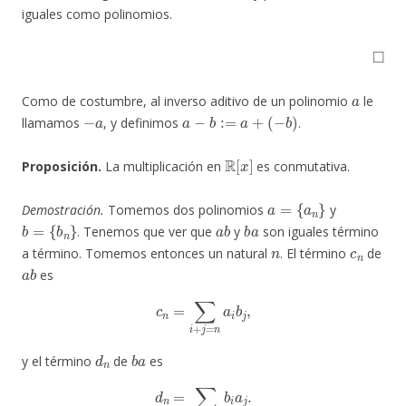
iguales como polinomios.
◻
a
Como de costumbre, al inverso aditivo de un polinomio
le
−
a
a
−
b
:=
a
+
(
−
b
)
llamamos
, y definimos
.
R
[
x
]
Proposición.
La multiplicación en
es conmutativa.
a
=
{
a
n
}
Demostración.
Tomemos dos polinomios
y
b
=
{
b
n
}
a
b
b
a
. Tenemos que ver que
y
son iguales término
n
c
n
a término. Tomemos entonces un natural
. El término
de
a
b
es
c
n
=
∑
i
+
j
=
n
a
i
b
j
,
d
n
b
a
y el término
de
es
d
n
=
∑
i
+
j
=
n
b
i
a
j
.