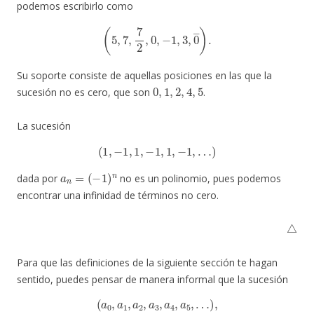
podemos escribirlo como
(
5
,
7
,
7
2
,
0
,
−
1
,
3
,
0
―
)
.
Su soporte consiste de aquellas posiciones en las que la
0
,
1
,
2
,
4
,
5
sucesión no es cero, que son
.
La sucesión
(
1
,
−
1
,
1
,
−
1
,
1
,
−
1
,
…
)
a
n
=
(
−
1
)
n
dada por
no es un polinomio, pues podemos
encontrar una infinidad de términos no cero.
△
Para que las definiciones de la siguiente sección te hagan
sentido, puedes pensar de manera informal que la sucesión
(
a
0
,
a
1
,
a
2
,
a
3
,
a
4
,
a
5
,
…
)
,