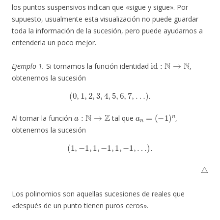
los puntos suspensivos indican que «sigue y sigue». Por
supuesto, usualmente esta visualización no puede guardar
toda la información de la sucesión, pero puede ayudarnos a
entenderla un poco mejor.
id
:
N
→
N
Ejemplo 1.
Si tomamos la función identidad
,
obtenemos la sucesión
(
0
,
1
,
2
,
3
,
4
,
5
,
6
,
7
,
…
)
.
a
:
N
→
Z
a
n
=
(
−
1
)
n
Al tomar la función
tal que
,
obtenemos la sucesión
(
1
,
−
1
,
1
,
−
1
,
1
,
−
1
,
…
)
.
△
Los polinomios son aquellas sucesiones de reales que
«después de un punto tienen puros ceros».