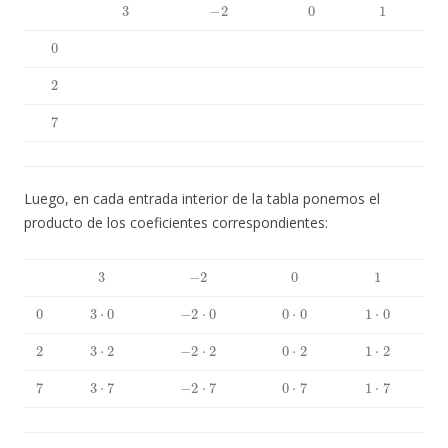
3
−
2
0
1
0
2
7
Luego, en cada entrada interior de la tabla ponemos el
producto de los coeficientes correspondientes:
3
−
2
0
1
0
3
⋅
0
−
2
⋅
0
0
⋅
0
1
⋅
0
2
3
⋅
2
−
2
⋅
2
0
⋅
2
1
⋅
2
7
3
⋅
7
−
2
⋅
7
0
⋅
7
1
⋅
7