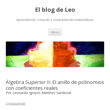
El blog de Leo
Aprendiendo, creando y compartiendo matemáticas
Saltar
Menú
al
contenido
Álgebra Superior II: El anillo de polinomios
con coeficientes reales
Por Leonardo Ignacio Martínez Sandoval
2 respuestas