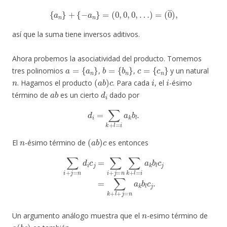
{
a
n
}
+
{
−
a
n
}
=
(
0
,
0
,
0
,
…
)
=
(
0
―
)
,
así que la suma tiene inversos aditivos.
Ahora probemos la asociatividad del producto. Tomemos
a
=
{
a
n
}
b
=
{
b
n
}
c
=
{
c
n
}
tres polinomios
,
,
y un natural
n
(
a
b
)
c
i
i
. Hagamos el producto
. Para cada
, el
-ésimo
a
b
d
i
término de
es un cierto
dado por
d
i
=
∑
k
+
l
=
i
a
k
b
l
.
n
(
a
b
)
c
El
-ésimo término de
es entonces
∑
i
+
j
=
n
d
i
c
j
=
∑
i
+
j
=
n
∑
k
+
l
=
i
a
k
b
l
c
j
=
∑
k
+
l
+
j
=
n
a
k
b
l
c
j
.
n
Un argumento análogo muestra que el
-esimo término de
a
(
b
c
)