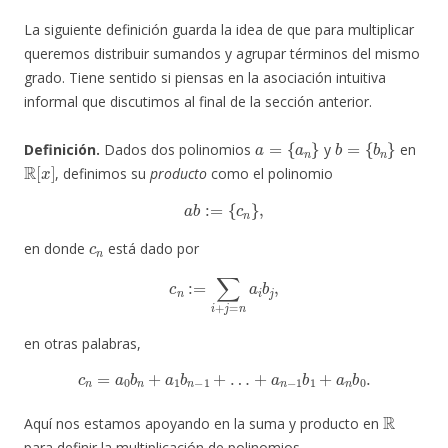
La siguiente definición guarda la idea de que para multiplicar
queremos distribuir sumandos y agrupar términos del mismo
grado. Tiene sentido si piensas en la asociación intuitiva
informal que discutimos al final de la sección anterior.
a
=
{
a
n
}
b
=
{
b
n
}
Definición.
Dados dos polinomios
y
en
R
[
x
]
, definimos su
producto
como el polinomio
a
b
:=
{
c
n
}
,
c
n
en donde
está dado por
c
n
:=
∑
i
+
j
=
n
a
i
b
j
,
en otras palabras,
c
n
=
a
0
b
n
+
a
1
b
n
−
1
+
…
+
a
n
−
1
b
1
+
a
n
b
0
.
R
Aquí nos estamos apoyando en la suma y producto en
para definir la multiplicación de polinomios.