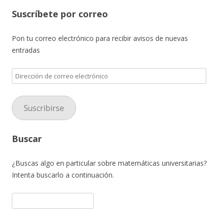
Suscríbete por correo
Pon tu correo electrónico para recibir avisos de nuevas
entradas
D
i
r
Suscribirse
e
c
c
Buscar
i
ó
¿Buscas algo en particular sobre matemáticas universitarias?
n
Intenta buscarlo a continuación.
d
e
B
c
u
o