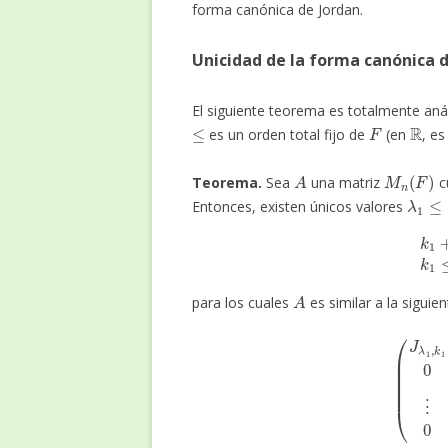
forma canónica de Jordan.
Unicidad de la forma canónica 
El siguiente teorema es totalmente aná
≤
F
R
es un orden total fijo de
(en
, es
A
M
n
(
F
)
Teorema.
Sea
una matriz
c
λ
1
≤
Entonces, existen únicos valores
k
1
+
k
2
+
A
para los cuales
es similar a la siguie
(
J
λ
1
,
k
1
0
⋯
0
0