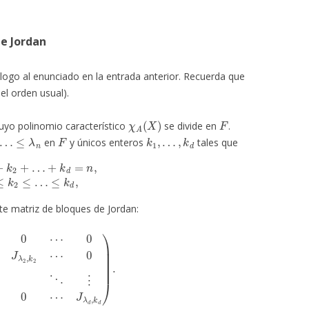
de Jordan
logo al enunciado en la entrada anterior. Recuerda que
 el orden usual).
χ
A
(
X
)
F
uyo polinomio característico
se divide en
.
…
≤
λ
n
F
k
1
,
…
,
k
d
en
y únicos enteros
tales que
…
+
k
d
=
n
,
k
1
≤
k
2
≤
…
≤
k
d
,
nte matriz de bloques de Jordan:
J
λ
2
,
k
2
⋯
0
⋮
⋱
⋮
0
0
⋯
J
λ
d
,
k
d
)
.