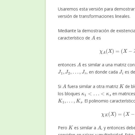
Usaremos esta versión para demostrar la
versión de transformaciones lineales.
Mediante la demostración de existencia 
A
característico de
es
χ
A
(
X
)
=
(
X
−
λ
A
entonces
es similar a una matriz co
J
1
,
J
2
,
…
,
J
r
J
i
, en donde cada
es d
A
K
Si
fuera similar a otra matriz
de bl
κ
1
<
…
<
κ
s
los bloques
en matrices
K
1
,
…
,
K
s
. El polinomio característi
χ
K
(
X
)
=
(
X
−
K
A
Pero
es similar a
, y entonces debe
conciden en raíces y multiplicidad. Es