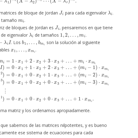
J
i
λ
i
matrices de bloque de Jordan
para cada eigenvalor
.
m
i
e tamaño
.
J
i
iz de bloques de Jordan es
, pensaremos en que tiene
λ
i
1
,
2
,
…
,
m
i
 de eigenvalor
de tamaños
.
I
b
1
,
…
,
b
m
i
. Los
son la solución al siguiente
x
1
,
…
,
x
m
i
iables
.
ngo
+
+
i
⋅
rango
rango
x
m
(
A
i
i
m
−
λ
(
(
i
A
A
−
i
I
i
i
n
m
−
−
+
λ
λ
i
rango
−
i
i
I
I
1
2
3
)
)
)
=
=
=
0
0
0
(
⋅
⋅
⋅
A
x
x
x
1
1
1
i
−
+
+
+
λ
0
0
0
i
I
⋅
⋅
⋅
)
x
x
x
=
2
2
2
0
+
+
+
⋅
0
1
0
x
1
⋅
⋅
⋅
x
x
x
+
3
3
3
1
+
+
+
⋅
…
…
…
x
2
+
+
+
+
1
2
⋅
x
⋅
x
m
3
+
i
.
…
+
ma matriz y los ordenamos apropiadamente.
 que sabemos de las matrices nilpotentes, y es bueno
ficamente ese sistema de ecuaciones para cada