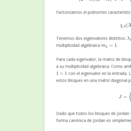
Factorizamos el polinomio característic
χ
λ
Tenemos dos eigenvalores distintos:
m
2
=
1
multiplicidad algebraica
.
Para cada eigenvalor, la matriz de blo
a su multiplicidad algebraica. Como am
1
×
1
con el eigenvalor en la entrada.
estos bloques en una matriz diagonal p
J
Dado que todos los bloques de Jorda
forma canónica de Jordan es simplement