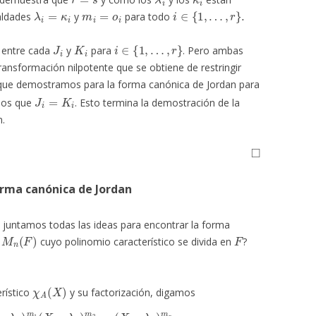
λ
i
=
κ
i
m
i
=
o
i
i
∈
{
1
,
…
,
r
}
.
aldades
y
para todo
J
i
K
i
i
∈
{
1
,
…
,
r
}
 entre cada
y
para
. Pero ambas
ransformación nilpotente que se obtiene de restringir
d que demostramos para la forma canónica de Jordan para
J
i
=
K
i
imos que
. Esto termina la demostración de la
n.
◻
orma canónica de Jordan
juntamos todas las ideas para encontrar la forma
M
n
(
F
)
F
n
cuyo polinomio característico se divida en
?
χ
A
(
X
)
rístico
y su factorización, digamos
−
λ
1
)
m
1
(
X
−
λ
2
)
m
2
⋯
(
X
−
λ
r
)
m
r
.