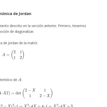
nónica de Jordan
ento descrito en la sección anterior. Primero, tenemos
oción de diagonalizar.
 de Jordan de la matriz
A
=
(
2
1
1
2
)
A
terístico de
:
et
(
A
–
X
I
)
=
det
(
2
−
X
1
1
2
−
X
)
(
2
−
X
)
2
–
1
=
X
2
–
4
X
+
4
–
1
=
X
2
–
4
X
+
3.