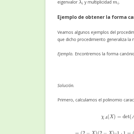
eigenvalor
y multiplicidad
.
Ejemplo de obtener la forma ca
Veamos algunos ejemplos del procedimi
que dicho procedimiento generaliza la n
Ejemplo.
Encontremos la forma canónica
Solución.
Primero, calculamos el polinomio carac
χ
A
(
X
)
=
d
=
(
2
−
X
)
(
2
−
X
)
–
1
⋅
1
=