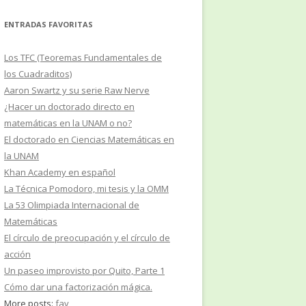
ENTRADAS FAVORITAS
Los TFC (Teoremas Fundamentales de
los Cuadraditos)
Aaron Swartz y su serie Raw Nerve
¿Hacer un doctorado directo en
matemáticas en la UNAM o no?
El doctorado en Ciencias Matemáticas en
la UNAM
Khan Academy en español
La Técnica Pomodoro, mi tesis y la OMM
La 53 Olimpiada Internacional de
Matemáticas
El círculo de preocupación y el círculo de
acción
Un paseo improvisto por Quito, Parte 1
Cómo dar una factorización mágica.
More posts:
fav