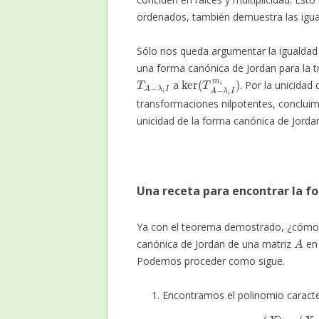
ordenados, también demuestra las igu
Sólo nos queda argumentar la igualdad
una forma canónica de Jordan para la t
T
A
−
λ
i
I
ker
(
T
A
−
λ
i
I
m
i
)
a
. Por la unicida
transformaciones nilpotentes, conclu
unicidad de la forma canónica de Jorda
Una receta para encontrar la f
Ya con el teorema demostrado, ¿cómo 
A
canónica de Jordan de una matriz
e
Podemos proceder como sigue.
Encontramos el polinomio caracte
χ
A
(
X
)
=
(
X