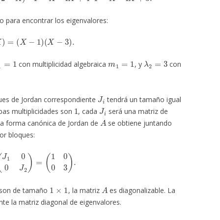
o para encontrar los eigenvalores:
A
(
X
)
=
(
X
−
1
)
(
X
−
3
)
.
1
=
1
m
1
=
1
λ
2
=
3
con multiplicidad algebraica
, y
con
J
i
ques de Jordan correspondiente
tendrá un tamaño igual
1
J
i
bas multiplicidades son
, cada
será una matriz de
A
 La forma canónica de Jordan de
se obtiene juntando
or bloques:
=
(
J
1
0
0
J
2
)
=
(
1
0
0
3
)
.
1
×
1
A
n son de tamaño
, la matriz
es diagonalizable. La
e la matriz diagonal de eigenvalores.
◻