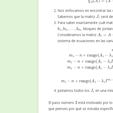
Nos enfocamos en encontrar las 
J
i
Sabemos que la matriz
será d
Para saber exactamente cuál matr
b
…
1
,
b
,
b
m
2
i
,
bloques de Jordan
A
i
=
A
−
λ
i
Consideramos la matriz
sistema de ecuaciones en las var
m
i
=
(
m
1
⋅
x
i
−
1
3
+
)
(
(
2
⋅
m
m
x
⋅
x
m
i
i
2
−
−
i
+
1
2
⋮
3
)
)
⋅
⋅
m
⋅
x
x
x
m
m
3
i
−
+
i
i
n
m
m
…
+
i
i
+
ra
−
−
m
n
n
J
i
Juntamos todos los
en una mis
3
El paso número
está motivado por lo
que pienses por qué se estudia especí
λ
i
m
i