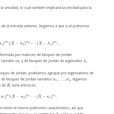
 unicidad, lo cual también implicará la unicidad para la
de la entrada anterior, llegamos a que si el polinomio
1
)
m
1
(
X
−
λ
2
)
m
2
⋯
(
X
−
λ
r
)
m
r
,
nformada por matrices de bloques de Jordan
m
i
λ
i
e tamaño
y de bloques de Jordan de eigenvalor
.
oques de Jordan, podríamos agrupar por eigenvalores de
o
1
,
…
,
o
s
 de bloques de Jordan tamaños
, digamos
K
co de
sería entonces
κ
1
)
o
1
(
X
−
κ
2
)
o
2
⋯
(
X
−
κ
s
)
o
s
.
n tener el mismo polinomio característico, así que
r
=
s
λ
i
κ
i
to demuestra que
y como los
y los
están