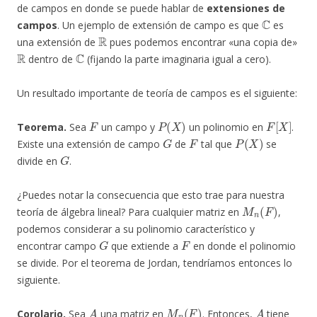
de campos en donde se puede hablar de
extensiones de
C
campos
. Un ejemplo de extensión de campo es que
es
R
una extensión de
pues podemos encontrar «una copia de»
R
C
dentro de
(fijando la parte imaginaria igual a cero).
Un resultado importante de teoría de campos es el siguiente:
F
P
(
X
)
F
[
X
]
Teorema.
Sea
un campo y
un polinomio en
.
G
F
P
(
X
)
Existe una extensión de campo
de
tal que
se
G
divide en
.
¿Puedes notar la consecuencia que esto trae para nuestra
M
n
(
F
)
teoría de álgebra lineal? Para cualquier matriz en
,
podemos considerar a su polinomio característico y
G
F
encontrar campo
que extiende a
en donde el polinomio
se divide. Por el teorema de Jordan, tendríamos entonces lo
siguiente.
A
M
n
(
F
)
A
Corolario.
Sea
una matriz en
. Entonces,
tiene