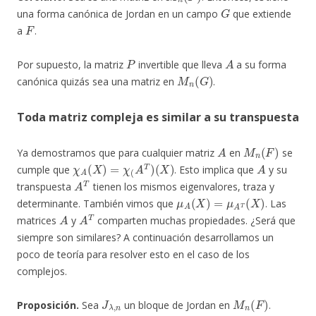
G
una forma canónica de Jordan en un campo
que extiende
F
a
.
P
A
Por supuesto, la matriz
invertible que lleva
a su forma
M
n
(
G
)
canónica quizás sea una matriz en
.
Toda matriz compleja es similar a su transpuesta
A
M
n
(
F
)
Ya demostramos que para cualquier matriz
en
se
χ
A
(
X
)
=
χ
(
A
T
)
(
X
)
A
cumple que
. Esto implica que
y su
A
T
transpuesta
tienen los mismos eigenvalores, traza y
μ
A
(
X
)
=
μ
A
T
(
X
)
determinante. También vimos que
. Las
A
A
T
matrices
y
comparten muchas propiedades. ¿Será que
siempre son similares? A continuación desarrollamos un
poco de teoría para resolver esto en el caso de los
complejos.
J
λ
,
n
M
n
(
F
)
Proposición.
Sea
un bloque de Jordan en
.
J
λ
,
n
J
λ
,
n
T