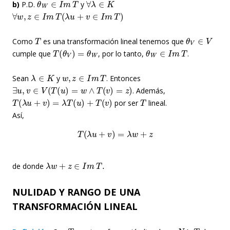
b)
P.D.
y
∀
w
,
z
∈
I
m
T
(
λ
u
+
v
∈
I
m
T
)
T
θ
V
∈
V
Como
es una transformación lineal tenemos que
T
(
θ
V
)
=
θ
W
θ
W
∈
I
m
T
cumple que
, por lo tanto,
.
λ
∈
K
w
,
z
∈
I
m
T
Sean
y
. Entonces
∃
u
,
v
∈
V
(
T
(
u
)
=
w
∧
T
(
v
)
=
z
)
. Además,
T
(
λ
u
+
v
)
=
λ
T
(
u
)
+
T
(
v
)
T
por ser
lineal.
Así,
T
(
λ
u
+
v
)
=
λ
w
+
z
λ
w
+
z
∈
I
m
T
.
de donde
NULIDAD Y RANGO DE UNA
TRANSFORMACIÓN LINEAL
T
N
ú
c
T