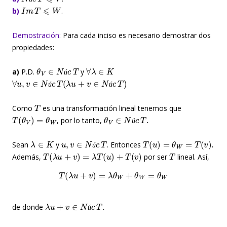
I
m
T
⩽
W
ú
b)
.
Demostración:
Para cada inciso es necesario demostrar dos
propiedades:
θ
V
∈
N
ú
c
T
∀
λ
∈
K
a)
P.D.
y
∀
u
,
v
∈
N
ú
c
T
(
λ
u
+
v
∈
N
ú
c
T
)
ú
ú
ú
T
Como
es una transformación lineal tenemos que
T
(
θ
V
)
=
θ
W
θ
V
∈
N
ú
c
T
.
, por lo tanto,
ú
λ
∈
K
u
,
v
∈
N
ú
c
T
T
(
u
)
=
θ
W
=
T
(
v
)
.
Sean
y
. Entonces
T
(
λ
u
+
v
)
=
λ
T
(
u
)
+
T
(
v
)
T
ú
Además,
por ser
lineal. Así,
T
(
λ
u
+
v
)
=
λ
θ
W
+
θ
W
=
θ
W
λ
u
+
v
∈
N
ú
c
T
.
de donde
ú
θ
W
∈
I
m
T
∀
λ
∈
K