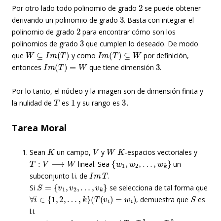
2
Por otro lado todo polinomio de grado
se puede obtener
3
derivando un polinomio de grado
. Basta con integrar el
2
polinomio de grado
para encontrar cómo son los
3
polinomios de grado
que cumplen lo deseado. De modo
W
⊆
I
m
(
T
)
I
m
(
T
)
⊆
W
que
y como
por definición,
I
m
(
T
)
=
W
3
entonces
que tiene dimensión
.
Por lo tanto, el núcleo y la imagen son de dimensión finita y
T
1
3.
la nulidad de
es
y su rango es
Tarea Moral
K
V
W
K
Sean
un campo,
y
-espacios vectoriales y
T
:
V
⟶
W
{
w
1
,
w
2
,
…
,
w
k
}
lineal. Sea
un
I
m
T
subconjunto l.i. de
.
S
=
{
v
1
,
v
2
,
…
,
v
k
}
Si
se selecciona de tal forma que
∀
i
∈
{
1
,
2
,
…
,
k
}
(
T
(
v
i
)
=
w
i
)
S
, demuestra que
es
l.i.
T
:
R
3
⟶
R
2