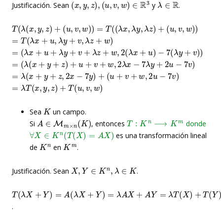
Justificación. Sean
y
.
T
(
λ
(
x
,
y
,
z
)
+
(
u
,
v
,
w
)
)
=
T
(
(
λ
x
,
λ
y
,
λ
z
)
+
(
u
,
v
,
w
)
)
=
T
(
λ
x
+
u
,
λ
y
+
v
,
λ
z
+
w
)
=
(
λ
x
+
u
+
λ
y
+
v
+
λ
z
+
w
,
2
(
λ
x
+
u
)
−
7
(
λ
y
+
v
)
)
=
(
λ
(
x
+
y
+
z
)
+
u
+
v
+
w
,
2
λ
x
−
7
λ
y
+
2
u
−
7
v
)
=
λ
(
x
+
y
+
z
,
2
x
−
7
y
)
+
(
u
+
v
+
w
,
2
u
−
7
v
)
=
λ
T
(
x
,
y
,
z
)
+
T
(
u
,
v
,
w
)
K
Sea
un campo.
A
∈
M
m
×
n
(
K
)
T
:
K
n
⟶
K
m
Si
, entonces
donde
∀
X
∈
K
n
(
T
(
X
)
=
A
X
)
es una transformación lineal
K
n
K
m
de
en
.
X
,
Y
∈
K
n
,
λ
∈
K
Justificación. Sean
.
T
(
λ
X
+
Y
)
=
A
(
λ
X
+
Y
)
=
λ
A
X
+
A
Y
=
λ
T
(
X
)
+
T
(
Y
)
.