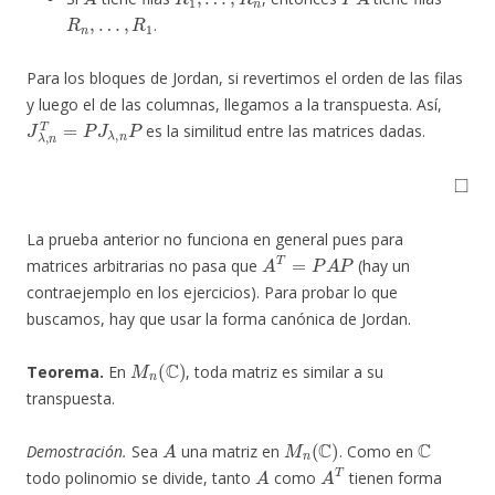
R
n
,
…
,
R
1
.
Para los bloques de Jordan, si revertimos el orden de las filas
y luego el de las columnas, llegamos a la transpuesta. Así,
J
λ
,
n
T
=
P
J
λ
,
n
P
es la similitud entre las matrices dadas.
◻
La prueba anterior no funciona en general pues para
A
T
=
P
A
P
matrices arbitrarias no pasa que
(hay un
contraejemplo en los ejercicios). Para probar lo que
buscamos, hay que usar la forma canónica de Jordan.
M
n
(
C
)
Teorema.
En
, toda matriz es similar a su
transpuesta.
A
M
n
(
C
)
C
Demostración.
Sea
una matriz en
. Como en
A
A
T
todo polinomio se divide, tanto
como
tienen forma