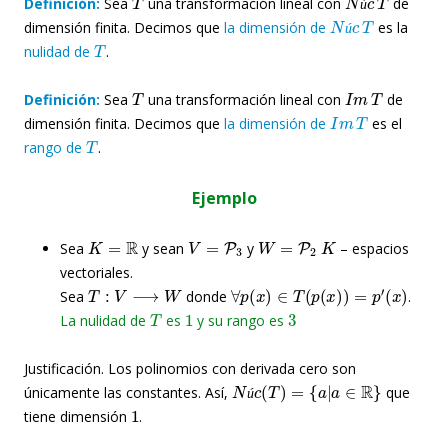
Definición:
Sea
una transformación lineal con
de
N
ú
c
T
ú
dimensión finita. Decimos que
la dimensión de
es la
T
ú
nulidad de
.
T
I
m
T
Definición:
Sea
una transformación lineal con
de
I
m
T
dimensión finita. Decimos que
la dimensión de
es el
T
rango de
.
Ejemplo
K
=
R
V
=
P
3
W
=
P
2
K
Sea
y sean
y
– espacios
vectoriales.
T
:
V
⟶
W
∀
p
(
x
)
∈
T
(
p
(
x
)
)
=
p
′
(
x
)
Sea
donde
.
T
1
3
La nulidad de
es
y su rango es
Justificación. Los polinomios con derivada cero son
N
ú
c
(
T
)
=
{
a
|
a
∈
R
}
únicamente las constantes. Así,
que
1
ú
tiene dimensión
.