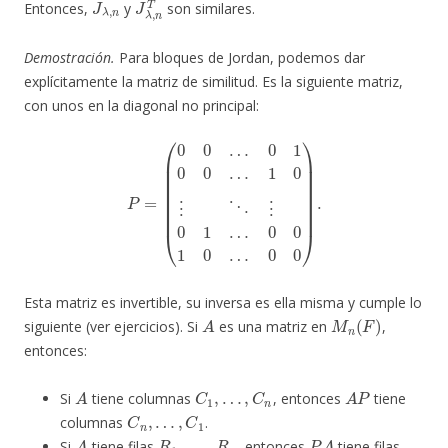
Entonces,
y
son similares.
Demostración.
Para bloques de Jordan, podemos dar
explícitamente la matriz de similitud. Es la siguiente matriz,
con unos en la diagonal no principal:
P
=
(
0
0
…
0
1
0
0
…
1
0
⋮
⋱
⋮
0
1
…
0
0
1
0
…
0
0
)
.
Esta matriz es invertible, su inversa es ella misma y cumple lo
A
M
n
(
F
)
siguiente (ver ejercicios). Si
es una matriz en
,
entonces:
A
C
1
,
…
,
C
n
A
P
Si
tiene columnas
, entonces
tiene
C
n
,
…
,
C
1
columnas
.
A
R
1
,
…
,
R
n
P
A
Si
tiene filas
, entonces
tiene filas