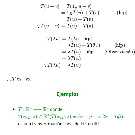
T
(hip)
(
u
+
v
=
)
1
=
K
T
T
(
1
(
u
K
)
u
+
+
T
v
(
)
v
)
=
T
(
u
)
+
T
(
v
)
∴
T
(
u
+
v
)
=
T
(
u
)
+
T
(
v
)
T
(Observación)
(
λ
u
)
=
T
(
λ
u
+
θ
V
=
)
λ
(hip)
T
(
u
)
=
+
λ
θ
T
W
(
u
=
)
λ
+
T
T
(
(
u
θ
)
V
∴
)
T
(
λ
u
)
=
λ
T
(
u
)
ó
∴
T
es lineal
Ejemplos
T
:
R
3
⟶
R
2
donde
∀
(
x
,
y
,
z
)
∈
R
3
(
T
(
x
,
y
,
z
)
=
(
x
+
y
+
z
,
2
x
−
7
y
)
)
R
3
R
3
es una transformación lineal de
en
.
(
x
,
y
,
z
)
,
(
u
,
v
,
w
)
∈
R
3
λ
∈
R