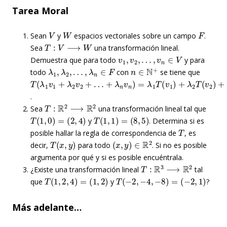
Tarea Moral
V
W
F
Sean
y
espacios vectoriales sobre un campo
.
T
:
V
⟶
W
Sea
una transformación lineal.
v
1
,
v
2
,
…
,
v
n
∈
V
Demuestra que para todo
y para
λ
1
,
λ
2
,
…
,
λ
n
∈
F
n
∈
N
+
todo
con
se tiene que
T
+
…
λ
(
+
λ
n
λ
1
v
n
v
n
1
T
)
+
=
(
v
λ
λ
n
2
1
)
v
T
2
(
v
+
1
…
)
+
λ
2
T
(
v
2
)
+
.
T
:
R
2
⟶
R
2
Sea
una transformación lineal tal que
T
(
1
,
0
)
=
(
2
,
4
)
T
(
1
,
1
)
=
(
8
,
5
)
y
. Determina si es
T
posible hallar la regla de correspondencia de
, es
T
(
x
,
y
)
(
x
,
y
)
∈
R
2
decir,
para todo
. Si no es posible
argumenta por qué y si es posible encuéntrala.
T
:
R
3
⟶
R
2
¿Existe una transformación lineal
tal
T
(
1
,
2
,
4
)
=
(
1
,
2
)
T
(
−
2
,
−
4
,
−
8
)
=
(
−
2
,
1
)
que
y
?
Más adelante…