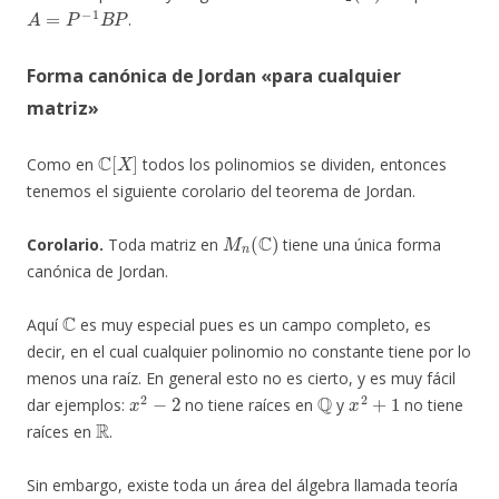
A
=
P
−
1
B
P
.
Forma canónica de Jordan «para cualquier
matriz»
C
[
X
]
Como en
todos los polinomios se dividen, entonces
tenemos el siguiente corolario del teorema de Jordan.
M
n
(
C
)
Corolario.
Toda matriz en
tiene una única forma
canónica de Jordan.
C
Aquí
es muy especial pues es un campo completo, es
decir, en el cual cualquier polinomio no constante tiene por lo
menos una raíz. En general esto no es cierto, y es muy fácil
x
2
−
2
Q
x
2
+
1
dar ejemplos:
no tiene raíces en
y
no tiene
R
raíces en
.
Sin embargo, existe toda un área del álgebra llamada teoría