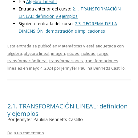
Ir a
Álgebra Lineal I
Entrada anterior del curso:
2.1. TRANSFORMACIÓN
LINEAL: definición y ejemplos
Siguiente entrada del curso:
2.3. TEOREMA DE LA
DIMENSIÓN: demostración e implicaciones
Esta entrada se publicó en
Matemáticas
y está etiquetada con
algebra
,
álgebra lineal
,
imagen
,
núcleo
,
nulidad
,
rango
,
transformación lineal
,
transformaciones
,
transformaciones
lineales
en
mayo 4, 2024
por
Jennyfer Paulina Bennetts Castillo
.
2.1. TRANSFORMACIÓN LINEAL: definición
y ejemplos
Por Jennyfer Paulina Bennetts Castillo
Deja un comentario