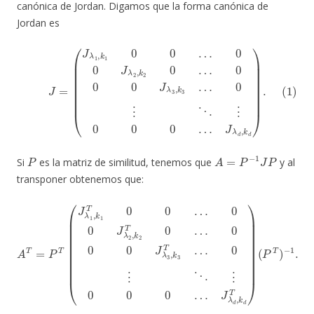
canónica de Jordan. Digamos que la forma canónica de
Jordan es
(1)
J
=
(
J
λ
1
,
k
0
1
⋮
0
0
⋱
…
⋮
0
0
0
J
0
λ
0
2
…
,
k
J
2
λ
0
d
…
,
k
0
d
0
)
.
0
J
λ
3
,
k
3
…
P
A
=
P
−
1
J
P
Si
es la matriz de similitud, tenemos que
y al
transponer obtenemos que:
A
T
=
P
T
(
J
λ
0
1
⋮
,
k
⋱
1
T
⋮
0
0
0
0
…
0
0
…
0
J
J
λ
λ
d
2
,
,
k
k
2
d
T
T
0
)
(
…
P
T
0
)
0
−
0
1
J
.
λ
3
,
k
3
T
…