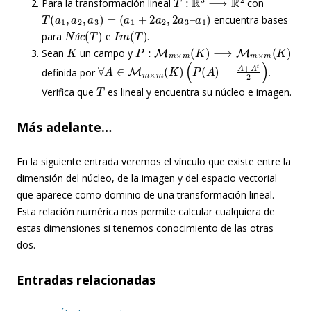
Para la transformación lineal
con
T
(
a
1
,
a
2
,
a
3
)
=
(
a
1
+
2
a
2
,
2
a
3
–
a
1
)
encuentra bases
N
ú
c
(
T
)
I
m
(
T
)
para
e
.
K
P
:
M
m
×
m
(
K
)
⟶
M
m
×
m
(
K
)
ú
Sean
un campo y
∀
A
∈
M
m
×
m
(
K
)
(
P
(
A
)
=
A
+
A
t
2
)
definida por
.
T
Verifica que
es lineal y encuentra su núcleo e imagen.
Más adelante…
En la siguiente entrada veremos el vínculo que existe entre la
dimensión del núcleo, de la imagen y del espacio vectorial
que aparece como dominio de una transformación lineal.
Esta relación numérica nos permite calcular cualquiera de
estas dimensiones si tenemos conocimiento de las otras
dos.
Entradas relacionadas