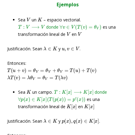
Ejemplos
V
K
Sea
un
– espacio vectorial.
T
:
V
⟶
V
∀
v
∈
V
(
T
(
v
)
=
θ
V
)
donde
es una
V
V
transformación lineal de
en
λ
∈
K
u
,
v
∈
V
Justificación. Sean
y
.
Entonces:
T
(
u
+
v
)
=
θ
V
=
θ
V
+
θ
V
=
T
(
u
)
+
T
(
v
)
λ
T
(
v
)
=
λ
θ
V
=
θ
V
=
T
(
λ
v
)
K
T
:
K
[
x
]
⟶
K
[
x
]
Sea
un campo.
donde
∀
p
(
x
)
∈
K
[
x
]
(
T
(
p
(
x
)
)
=
p
′
(
x
)
)
es una
K
[
x
]
K
[
x
]
transformación lineal de
en
λ
∈
K
p
(
x
)
,
q
(
x
)
∈
K
[
x
]
Justificación. Sean
y
.