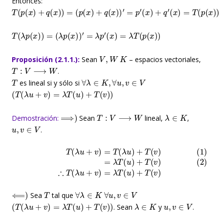
Entonces:
T
(
(
(
p
x
x
(
)
)
p
(
+
=
x
(
q
T
)
x
+
′
(
)
q
p
+
q
(
(
x
x
(
)
)
x
)
)
′
+
)
=
)
T
=
p
(
′
q
(
x
)
)
T
(
λ
p
(
x
)
)
=
(
λ
p
(
x
)
)
′
=
λ
p
′
(
x
)
=
λ
T
(
p
(
x
)
)
V
,
W
K
Proposición (2.1.1.):
Sean
– espacios vectoriales,
T
:
V
⟶
W
.
T
∀
λ
∈
K
,
∀
u
,
v
∈
V
es lineal si y sólo si
(
T
(
λ
u
+
v
)
=
λ
T
(
u
)
+
T
(
v
)
)
⟹
)
T
:
V
⟶
W
λ
∈
K
Demostración:
Sean
lineal,
,
u
,
v
∈
V
.
(
(
1
2
)
)
T
=
λ
(
λ
T
u
(
u
+
v
)
+
)
=
T
T
(
v
(
λ
)
∴
u
T
)
+
(
λ
T
u
(
v
+
)
v
)
=
λ
T
(
u
)
+
T
(
v
)
⟸
)
T
∀
λ
∈
K
∀
u
,
v
∈
V
Sea
tal que
(
T
(
λ
u
+
v
)
=
λ
T
(
u
)
+
T
(
v
)
)
λ
∈
K
u
,
v
∈
V
. Sean
y
.