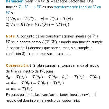
Definición:
Sean
y
– espacios vectoriales. Una
T
:
V
⟶
W
V
función
es una
transformación lineal de
en
W
si:
1
)
∀
u
,
v
∈
V
(
T
(
u
+
v
)
=
T
(
u
)
+
T
(
v
)
)
2
)
∀
λ
∈
K
(
∀
v
∈
V
(
T
(
λ
v
)
=
λ
T
(
v
)
)
)
V
Nota:
Al conjunto de las transformaciones lineales de
a
W
L
(
V
,
W
)
se le denota como
. Cuando una función cumple
1
)
la condición
diremos que abre sumas, y si cumple la
2
)
condición
diremos que saca escalares.
T
Observación:
Si
abre sumas, entonces manda al neutro
V
W
de
en el neutro de
, pues
θ
W
+
T
(
θ
V
)
=
T
(
θ
V
)
=
T
(
θ
V
+
θ
V
)
=
T
(
θ
V
)
+
T
(
θ
V
)
⇒
θ
W
+
T
(
θ
V
)
=
T
(
θ
V
)
+
T
(
θ
V
)
⇒
θ
W
=
T
(
θ
V
)
En otras palabras, las transformaciones lineales envían el
neutro del dominio en el neutro del codominio.