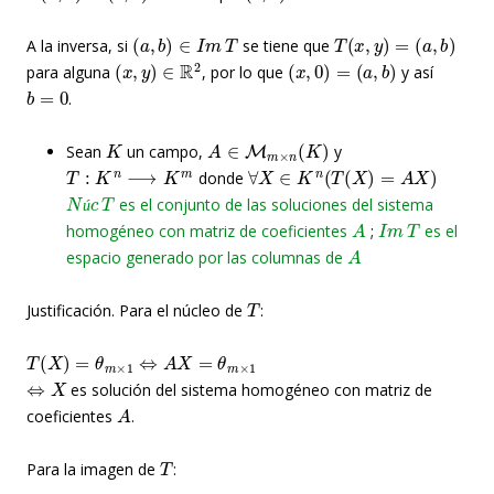
(
a
,
b
)
∈
I
m
T
T
(
x
,
y
)
=
(
a
,
b
)
A la inversa, si
se tiene que
(
x
,
y
)
∈
R
2
(
x
,
0
)
=
(
a
,
b
)
para alguna
, por lo que
y así
b
=
0
.
K
A
∈
M
m
×
n
(
K
)
Sean
un campo,
y
T
:
K
n
⟶
K
m
∀
X
∈
K
n
(
T
(
X
)
=
A
X
)
donde
N
ú
c
T
es el conjunto de las soluciones del sistema
A
I
m
T
ú
homogéneo con matriz de coeficientes
;
es el
A
espacio generado por las columnas de
T
Justificación. Para el núcleo de
:
T
(
X
)
=
θ
m
×
1
⇔
A
X
=
θ
m
×
1
⇔
X
es solución del sistema homogéneo con matriz de
A
coeficientes
.
T
Para la imagen de
: