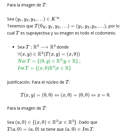
T
Para la imagen de
:
(
y
1
,
y
2
,
y
3
,
…
)
∈
K
∞
Sea
.
T
(
0
K
,
y
1
,
y
2
,
…
)
=
(
y
1
,
y
2
,
y
3
,
…
)
Tenemos que
, por lo
T
cual
es suprayectiva y su imagen es todo el codominio.
T
:
R
2
⟶
R
2
Sea
donde
∀
(
x
,
y
)
∈
R
2
(
T
(
x
,
y
)
=
(
x
,
0
)
)
N
ú
c
T
=
{
(
0
,
y
)
∈
R
2
|
y
∈
R
}
;
I
m
T
=
{
(
x
,
0
)
R
2
|
x
∈
R
}
ú
T
Justificación. Para el núcleo de
:
T
(
x
,
y
)
=
(
0
,
0
)
⇔
(
x
,
0
)
=
(
0
,
0
)
⇔
x
=
0.
T
Para la imagen de
:
(
a
,
0
)
∈
{
(
x
,
0
)
∈
R
2
|
x
∈
R
2
}
Sea
. Dado que
T
(
a
,
0
)
=
(
a
,
0
)
(
a
,
0
)
∈
I
m
T
se tiene que
.