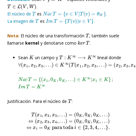
T
∈
L
(
V
,
W
)
.
T
N
ú
c
T
=
{
v
∈
V
|
T
(
v
)
=
θ
W
}
El núcleo de
es
.
T
I
m
T
=
{
T
(
v
)
|
v
∈
V
}
ú
La imagen de
es
.
T
Nota:
El núcleo de una transformación
, también suele
k
e
r
T
llamarse
kernel
y denotarse como
.
K
T
:
K
∞
⟶
K
∞
Sean
un campo y
lineal donde
∀
…
…
(
)
)
x
∈
=
1
(
K
x
,
x
2
∞
2
,
(
x
,
T
x
3
3
(
,
x
x
,
1
4
,
,
x
…
2
)
,
)
x
3
,
.
N
ú
c
T
=
{
(
x
1
,
0
K
,
0
K
,
…
)
∈
K
∞
|
x
1
∈
K
}
;
I
m
T
=
K
∞
ú
T
Justificación. Para el núcleo de
:
(
T
0
(
K
x
,
1
0
,
K
x
,
2
0
,
K
x
,
3
…
,
…
)
⇔
)
=
x
(
i
0
=
K
0
,
0
K
K
para toda
,
0
K
,
…
)
⇔
(
x
i
2
∈
,
x
{
3
2
,
,
x
3
4
,
4
,
…
,
…
)
=
}
.