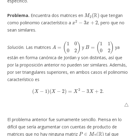
específico.
M
2
(
R
)
Problema.
Encuentra dos matrices en
que tengan
x
2
−
3
x
+
2
como polinomio característico a
, pero que no
sean similares.
A
=
(
1
0
0
2
)
B
=
(
1
1
0
2
)
Solución.
Las matrices
y
ya
están en forma canónica de Jordan y son distintas, así que
por la proposición anterior no pueden ser similares. Además,
por ser triangulares superiores, en ambos casos el polinomio
característico es
(
X
−
1
)
(
X
−
2
)
=
X
2
−
3
X
+
2.
△
El problema anterior fue sumamente sencillo. Piensa en lo
difícil que sería argumentar con cuentas de producto de
P
∈
M
2
(
R
)
matrices que no hay ninguna matriz
tal que