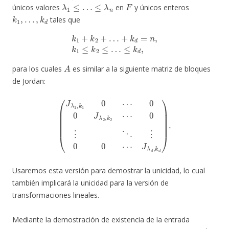
λ
1
≤
…
≤
λ
n
F
únicos valores
en
y únicos enteros
k
1
,
…
,
k
d
tales que
k
1
+
k
2
+
…
+
k
d
=
n
,
k
1
≤
k
2
≤
…
≤
k
d
,
A
para los cuales
es similar a la siguiente matriz de bloques
de Jordan:
(
J
λ
1
,
k
1
0
⋯
0
0
J
λ
2
,
k
2
⋯
0
⋮
⋱
⋮
0
0
⋯
J
λ
d
,
k
d
)
.
Usaremos esta versión para demostrar la unicidad, lo cual
también implicará la unicidad para la versión de
transformaciones lineales.
Mediante la demostración de existencia de la entrada
A