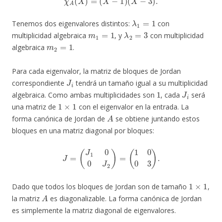
λ
1
=
1
Tenemos dos eigenvalores distintos:
con
m
1
=
1
λ
2
=
3
multiplicidad algebraica
, y
con multiplicidad
m
2
=
1
algebraica
.
Para cada eigenvalor, la matriz de bloques de Jordan
J
i
correspondiente
tendrá un tamaño igual a su multiplicidad
1
J
i
algebraica. Como ambas multiplicidades son
, cada
será
1
×
1
una matriz de
con el eigenvalor en la entrada. La
A
forma canónica de Jordan de
se obtiene juntando estos
bloques en una matriz diagonal por bloques:
J
=
(
J
1
0
0
J
2
)
=
(
1
0
0
3
)
.
1
×
1
Dado que todos los bloques de Jordan son de tamaño
,
A
la matriz
es diagonalizable. La forma canónica de Jordan
es simplemente la matriz diagonal de eigenvalores.