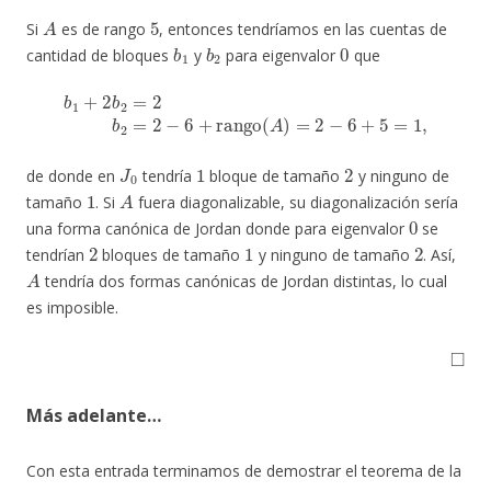
A
5
Si
es de rango
, entonces tendríamos en las cuentas de
b
1
b
2
0
cantidad de bloques
y
para eigenvalor
que
b
1
+
2
b
2
=
2
b
2
=
2
−
6
+
rango
(
A
)
=
2
−
6
+
5
=
1
,
J
0
1
2
de donde en
tendría
bloque de tamaño
y ninguno de
1
A
tamaño
. Si
fuera diagonalizable, su diagonalización sería
0
una forma canónica de Jordan donde para eigenvalor
se
2
1
2
tendrían
bloques de tamaño
y ninguno de tamaño
. Así,
A
tendría dos formas canónicas de Jordan distintas, lo cual
es imposible.
◻
Más adelante…
Con esta entrada terminamos de demostrar el teorema de la