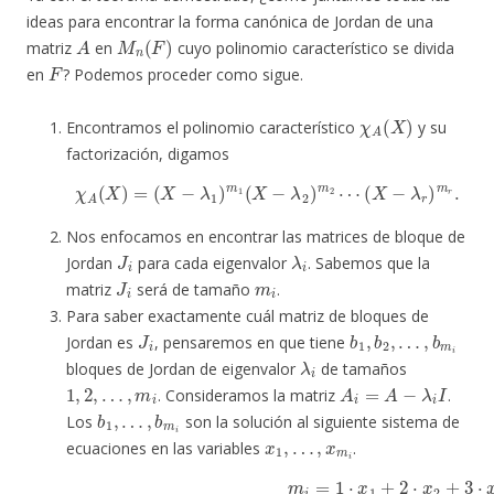
ideas para encontrar la forma canónica de Jordan de una
A
M
n
(
F
)
matriz
en
cuyo polinomio característico se divida
F
en
? Podemos proceder como sigue.
χ
A
(
X
)
Encontramos el polinomio característico
y su
factorización, digamos
χ
A
(
X
)
=
(
X
−
λ
1
)
m
1
(
X
−
λ
2
)
m
2
⋯
(
X
−
λ
r
)
m
r
.
Nos enfocamos en encontrar las matrices de bloque de
J
i
λ
i
Jordan
para cada eigenvalor
. Sabemos que la
J
i
m
i
matriz
será de tamaño
.
Para saber exactamente cuál matriz de bloques de
J
i
b
…
1
,
b
,
b
m
2
i
,
Jordan es
, pensaremos en que tiene
λ
i
bloques de Jordan de eigenvalor
de tamaños
1
,
2
,
…
,
m
i
A
i
=
A
−
λ
i
I
. Consideramos la matriz
.
b
1
,
…
,
b
m
i
Los
son la solución al siguiente sistema de
x
1
,
…
,
x
m
i
ecuaciones en las variables
.
(
(
+
(
m
m
m
m
i
i
i
−
−
i
−
⋅
1
2
x
3
m
)
)
)
⋅
⋅
⋅
x
x
x
i
m
m
m
m
i
i
i
i
m
m
⋮
−
m
n
i
i
m
⋅
−
−
+
i
x
=
n
n
rango
i
2
1
−
+
+
+
⋅
n
rango
rango
x
0
+
1
⋅
x
x
rango
x
+
3
3
3
(
2
…
A
+
+
+
⋅
i
x
+
…
…
…
(
(
−
A
A
2
λ
+
+
+
i
i
+
(
i
−
−
A
1
I
3
)
λ
λ
i
⋅
=
⋅
−
x
i
i
x
I
I
0
m
λ
2
3
3
⋅
i
)
)
x
+
I
i
=
=
m
.
1
…
0
0
+
i
⋅
⋅
−
1
x
x
1
1
1
⋅
x
)
+
+
2
=
0
0
+
0
⋅
⋅
2
⋅
x
x
x
2
2
⋅
1
x
+
+
3
+
1
0
+
0
⋅
⋅