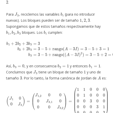
.
J
3
b
i
Para
, reciclemos las variables
(para no introducir
1
,
2
,
3
nuevas). Los bloques pueden ser de tamaño
.
Supongamos que de estos tamaños respectivamente hay
b
1
,
b
2
,
b
3
b
i
bloques. Los
cumplen:
b
1
+
2
b
2
1
+
b
3
3
b
=
3
3
=
−
3
5
b
+
2
rango
+
2
b
3
=
(
(
3
A
−
−
5
3
+
I
)
rango
2
)
=
3
−
(
5
A
+
−
2
3
=
I
)
0.
=
3
−
5
+
3
=
b
3
=
0
b
2
=
1
b
1
=
1
Así,
, y en consecuencia
y entonces
.
J
3
1
Concluimos que
tiene un bloque de tamaño
y uno de
3
A
tamaño
. Por lo tanto, la forma canónica de Jordan de
es:
(
1
(
1
J
1
0
0
0
0
0
J
0
3
1
)
=
0
(
0
J
1
0
,
0
2
0
0
3
0
0
0
0
J
3
0
,
1
0
0
0
0
3
0
1
J
0
3
0
,
2
0
)
0
=
3
)