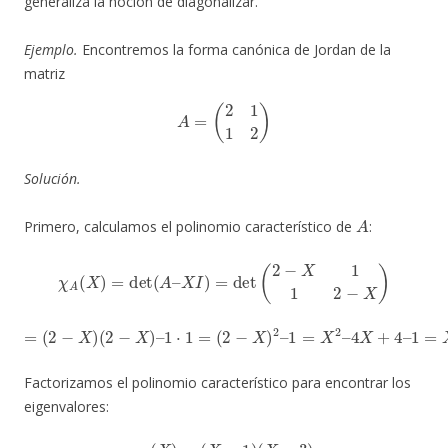
generaliza la noción de diagonalizar.
Ejemplo.
Encontremos la forma canónica de Jordan de la
matriz
A
=
(
2
1
1
2
)
Solución.
A
Primero, calculamos el polinomio característico de
:
χ
A
(
X
)
=
det
(
A
–
X
I
)
=
det
(
2
−
X
1
1
2
−
X
)
=
(
2
−
X
)
(
2
−
X
)
–
1
⋅
1
=
(
2
−
X
)
2
–
1
=
X
2
–
4
X
+
4
–
1
=
X
2
–
4
X
+
3.
Factorizamos el polinomio característico para encontrar los
eigenvalores:
χ
A
(
X
)
=
(
X
−
1
)
(
X
−
3
)
.