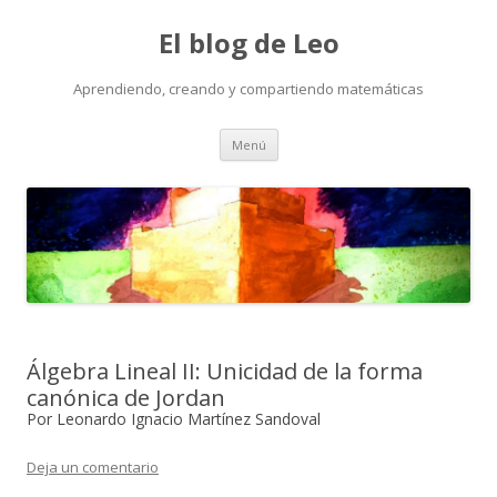
El blog de Leo
Aprendiendo, creando y compartiendo matemáticas
Saltar
Menú
al
contenido
Álgebra Lineal II: Unicidad de la forma
canónica de Jordan
Por Leonardo Ignacio Martínez Sandoval
Deja un comentario