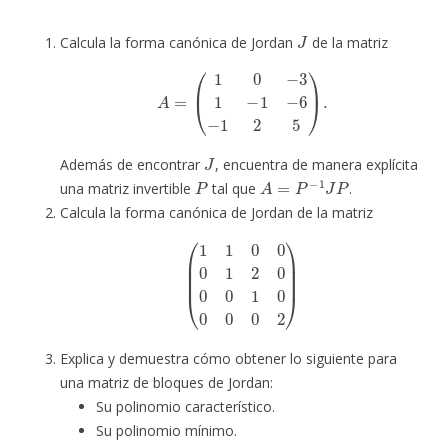
J
Calcula la forma canónica de Jordan
de la matriz
A
=
(
1
0
−
3
1
−
1
−
6
−
1
2
5
)
.
J
Además de encontrar
, encuentra de manera explícita
P
A
=
P
−
1
J
P
una matriz invertible
tal que
.
Calcula la forma canónica de Jordan de la matriz
(
1
1
0
0
0
1
2
0
0
0
1
0
0
0
0
2
)
Explica y demuestra cómo obtener lo siguiente para
una matriz de bloques de Jordan:
Su polinomio característico.
Su polinomio mínimo.