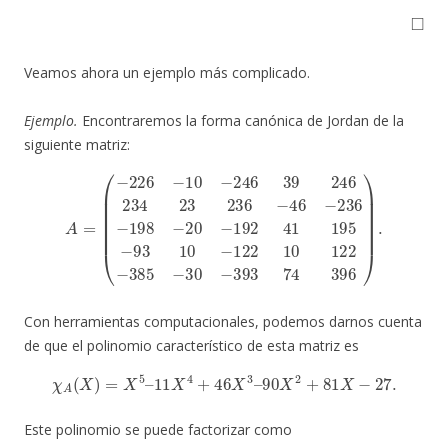
◻
Veamos ahora un ejemplo más complicado.
Ejemplo.
Encontraremos la forma canónica de Jordan de la
siguiente matriz:
(
192
−
226
41
−
195
10
−
−
246
93
10
39
−
246
122
234
10
A
122
23
=
236
−
385
−
46
−
30
−
236
−
393
−
198
74
396
−
20
)
−
.
Con herramientas computacionales, podemos darnos cuenta
de que el polinomio característico de esta matriz es
χ
A
(
X
)
=
X
5
–
11
X
4
+
46
X
3
–
90
X
2
+
81
X
−
27.
Este polinomio se puede factorizar como