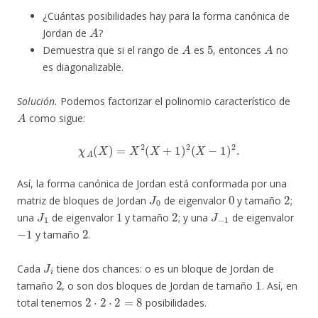
¿Cuántas posibilidades hay para la forma canónica de
A
Jordan de
?
A
5
A
Demuestra que si el rango de
es
, entonces
no
es diagonalizable.
Solución.
Podemos factorizar el polinomio característico de
A
como sigue:
χ
A
(
X
)
=
X
2
(
X
+
1
)
2
(
X
−
1
)
2
.
Así, la forma canónica de Jordan está conformada por una
J
0
0
2
matriz de bloques de Jordan
de eigenvalor
y tamaño
;
J
1
1
2
J
−
1
una
de eigenvalor
y tamaño
; y una
de eigenvalor
−
1
2
y tamaño
.
J
i
Cada
tiene dos chances: o es un bloque de Jordan de
2
1
tamaño
, o son dos bloques de Jordan de tamaño
. Así, en
2
⋅
2
⋅
2
=
8
total tenemos
posibilidades.