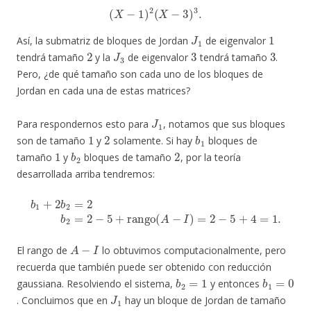
(
X
−
1
)
2
(
X
−
3
)
3
.
J
1
1
Así, la submatriz de bloques de Jordan
de eigenvalor
2
J
3
3
3
tendrá tamaño
y la
de eigenvalor
tendrá tamaño
.
Pero, ¿de qué tamaño son cada uno de los bloques de
Jordan en cada una de estas matrices?
J
1
Para respondernos esto para
, notamos que sus bloques
1
2
b
1
son de tamaño
y
solamente. Si hay
bloques de
1
b
2
2
tamaño
y
bloques de tamaño
, por la teoría
desarrollada arriba tendremos:
b
1
+
2
b
2
=
2
b
2
=
2
−
5
+
rango
(
A
−
I
)
=
2
−
5
+
4
=
1.
A
−
I
El rango de
lo obtuvimos computacionalmente, pero
recuerda que también puede ser obtenido con reducción
b
2
=
1
b
1
=
0
gaussiana. Resolviendo el sistema,
y entonces
J
1
. Concluimos que en
hay un bloque de Jordan de tamaño
2