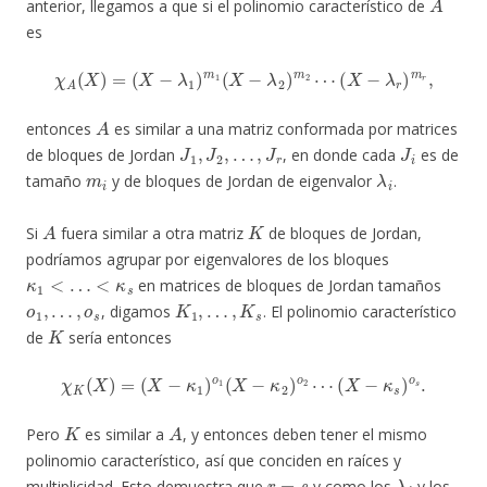
anterior, llegamos a que si el polinomio característico de
es
χ
A
(
X
)
=
(
X
−
λ
1
)
m
1
(
X
−
λ
2
)
m
2
⋯
(
X
−
λ
r
)
m
r
,
A
entonces
es similar a una matriz conformada por matrices
J
1
,
J
2
,
…
,
J
r
J
i
de bloques de Jordan
, en donde cada
es de
m
i
λ
i
tamaño
y de bloques de Jordan de eigenvalor
.
A
K
Si
fuera similar a otra matriz
de bloques de Jordan,
podríamos agrupar por eigenvalores de los bloques
κ
1
<
…
<
κ
s
en matrices de bloques de Jordan tamaños
o
1
,
…
,
o
s
K
1
,
…
,
K
s
, digamos
. El polinomio característico
K
de
sería entonces
χ
K
(
X
)
=
(
X
−
κ
1
)
o
1
(
X
−
κ
2
)
o
2
⋯
(
X
−
κ
s
)
o
s
.
K
A
Pero
es similar a
, y entonces deben tener el mismo
polinomio característico, así que conciden en raíces y
r
=
s
λ
i
multiplicidad. Esto demuestra que
y como los
y los