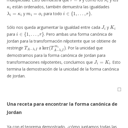
κ
i
están ordenados, también demuestra las igualdades
λ
i
=
κ
i
m
i
=
o
i
i
∈
{
1
,
…
,
r
}
.
y
para todo
J
i
K
i
Sólo nos queda argumentar la igualdad entre cada
y
i
∈
{
1
,
…
,
r
}
para
. Pero ambas una forma canónica de
Jordan para la transformación nilpotente que se obtiene de
T
A
−
λ
i
I
ker
(
T
A
−
λ
i
I
m
i
)
restringir
a
. Por la unicidad que
demostramos para la forma canónica de Jordan para
J
i
=
K
i
transformaciones nilpotentes, concluimos que
. Esto
termina la demostración de la unicidad de la forma canónica
de Jordan.
◻
Una receta para encontrar la forma canónica de
Jordan
Ya con el teorema demostrado, ¿cómo juntamos todas las