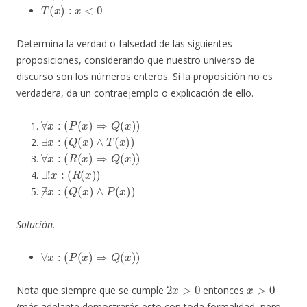
T
(
x
)
:
x
<
0
Determina la verdad o falsedad de las siguientes
proposiciones, considerando que nuestro universo de
discurso son los números enteros. Si la proposición no es
verdadera, da un contraejemplo o explicación de ello.
∀
x
:
(
P
(
x
)
⇒
Q
(
x
)
)
∃
x
:
(
Q
(
x
)
∧
T
(
x
)
)
∀
x
:
(
R
(
x
)
⇒
Q
(
x
)
)
∃
!
x
:
(
R
(
x
)
)
∄
x
:
(
Q
(
x
)
∧
P
(
x
)
)
Solución.
∀
x
:
(
P
(
x
)
⇒
Q
(
x
)
)
2
x
>
0
x
>
0
Nota que siempre que se cumple
entonces
(más adelante demostrarás esto con toda formalidad, pero