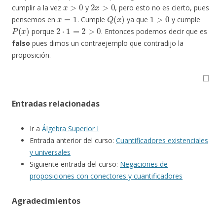
x
>
0
2
x
>
0
cumplir a la vez
y
, pero esto no es cierto, pues
x
=
1
Q
(
x
)
1
>
0
pensemos en
. Cumple
ya que
y cumple
P
(
x
)
2
⋅
1
=
2
>
0
porque
. Entonces podemos decir que es
falso
pues dimos un contraejemplo que contradijo la
proposición.
◻
Entradas relacionadas
Ir a
Álgebra Superior I
Entrada anterior del curso:
Cuantificadores existenciales
y universales
Siguiente entrada del curso:
Negaciones de
proposiciones con conectores y cuantificadores
Agradecimientos