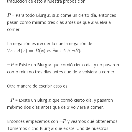
traducción de esto a nuestra proposición.
P
x
x
= Para todo Blurg
, si
come un cierto día, entonces
x
pasan como mínimo tres días antes de que
vuelva a
comer.
La negación es (recuerda que la negación de
∀
x
:
A
(
x
)
⇒
B
(
x
)
∃
x
:
A
∧
¬
B
es
):
¬
P
x
= Existe un Blurg
que comió cierto día, y no pasaron
x
como mínimo tres días antes que de
volviera a comer.
Otra manera de escribir esto es
¬
P
x
= Existe un Blurg
que comió cierto día, y pasaron
x
máximo dos días antes que de
volviera a comer.
¬
P
Entonces empecemos con
y veamos qué obtenemos.
x
Tomemos dicho Blurg
que existe. Uno de nuestros