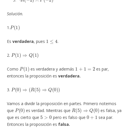
Solución.
P
(
1
)
1.
1
≤
4
Es
verdadera
, pues
.
P
(
1
)
⇒
Q
(
1
)
2.
P
(
1
)
1
+
1
=
2
Como
es verdadera y además
es par,
entonces la proposición es
verdadera.
P
(
0
)
⇒
(
R
(
5
)
⇒
Q
(
0
)
)
3.
Vamos a dividir la proposición en partes. Primero notemos
P
(
0
)
R
(
5
)
⇒
Q
(
0
)
que
es verdad. Mientras que
es falsa, ya
5
>
0
0
+
1
que es cierto que
pero es falso que
sea par.
Entonces la proposición es
falsa.