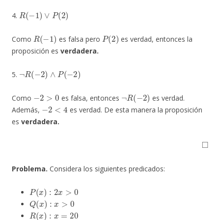
R
(
−
1
)
∨
P
(
2
)
4.
R
(
−
1
)
P
(
2
)
Como
es falsa pero
es verdad, entonces la
proposición es
verdadera.
¬
R
(
−
2
)
∧
P
(
−
2
)
5.
−
2
>
0
¬
R
(
−
2
)
Como
es falsa, entonces
es verdad.
−
2
<
4
Además,
es verdad. De esta manera la proposición
es
verdadera.
◻
Problema.
Considera los siguientes predicados:
P
(
x
)
:
2
x
>
0
Q
(
x
)
:
x
>
0
R
(
x
)
:
x
=
20