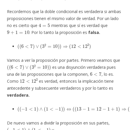
Recordemos que la doble condicional es verdadera si ambas
proposiciones tienen el mismo valor de verdad. Por un lado
4
=
5
no es cierto que
mientras que sí es verdad que
9
+
1
=
10
. Por lo tanto la proposición es
falsa.
(
(
6
<
7
)
∨
(
3
2
=
10
)
)
⇒
(
12
<
12
2
)
Vamos a ver la proposición por partes. Primero veamos que
(
(
6
<
7
)
∨
(
3
2
=
10
)
)
es una disyunción verdadera pues
6
<
7
una de las proposiciones que la componen,
, lo es.
12
<
12
2
Como
es verdad, entonces la implicación tiene
antecedente y subsecuente verdaderos y por lo tanto es
verdadera.
(
(
−
1
<
1
)
∧
(
1
<
−
1
)
)
⇔
(
(
13
−
1
=
12
−
1
+
1
)
⇒
(
1
+
1
<
2
)
)
De nuevo vamos a dividir la proposición en sus partes,
(
−
1
<
1
)
∧
(
1
<
−
1
)
y