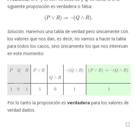
siguiente proposición es verdadera o falsa:
(
P
∨
R
)
⇒
¬
(
Q
∧
R
)
.
Solución.
Haremos una tabla de verdad pero únicamente con
los valores que nos dan, es decir, no vamos a hacer la tabla
para todos los casos, sino únicamente los que nos interesan
en este momento:
P
Q
R
P
∨
R
¬
(
Q
∧
R
)
(
P
∨
R
)
⇒
¬
(
Q
∧
R
)
Q
∧
R
1
0
1
1
0
1
1
Por lo tanto la proposición es
verdadera
para los valores de
verdad dados.
◻