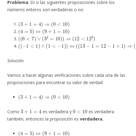
Problema
. Di si las siguientes proposiciones sobre los
números enteros son verdaderas o no:
(
3
+
1
=
4
)
⇒
(
0
<
10
)
(
4
=
5
)
⇔
(
9
+
1
=
10
)
(
(
6
<
7
)
∨
(
3
2
=
10
)
)
⇒
(
12
<
12
2
)
(
(
−
1
<
1
)
∧
(
1
<
−
1
)
)
⇔
(
(
13
−
1
=
12
−
1
+
1
)
⇒
(
1
+
1
<
2
)
)
Solución.
Vamos a hacer algunas verificaciones sobre cada una de las
proposiciones para encontrar su valor de verdad:
(
3
+
1
=
4
)
⇒
(
0
<
10
)
3
+
1
=
4
0
<
10
Como
es verdadera y
es verdadera
también, entonces la proposición es
verdadera.
(
4
=
5
)
⇔
(
9
+
1
=
10
)