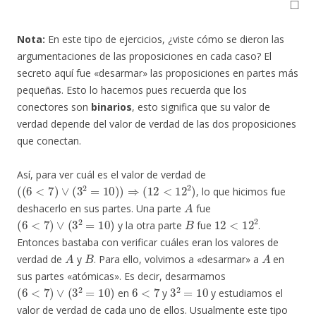
Nota:
En este tipo de ejercicios, ¿viste cómo se dieron las
argumentaciones de las proposiciones en cada caso? El
secreto aquí fue «desarmar» las proposiciones en partes más
pequeñas. Esto lo hacemos pues recuerda que los
conectores son
binarios
, esto significa que su valor de
verdad depende del valor de verdad de las dos proposiciones
que conectan.
Así, para ver cuál es el valor de verdad de
(
(
6
<
7
)
∨
(
3
2
=
10
)
)
⇒
(
12
<
12
2
)
, lo que hicimos fue
A
deshacerlo en sus partes. Una parte
fue
(
6
<
7
)
∨
(
3
2
=
10
)
B
12
<
12
2
y la otra parte
fue
.
Entonces bastaba con verificar cuáles eran los valores de
A
B
A
verdad de
y
. Para ello, volvimos a «desarmar» a
en
sus partes «atómicas». Es decir, desarmamos
(
6
<
7
)
∨
(
3
2
=
10
)
6
<
7
3
2
=
10
en
y
y estudiamos el
valor de verdad de cada uno de ellos. Usualmente este tipo