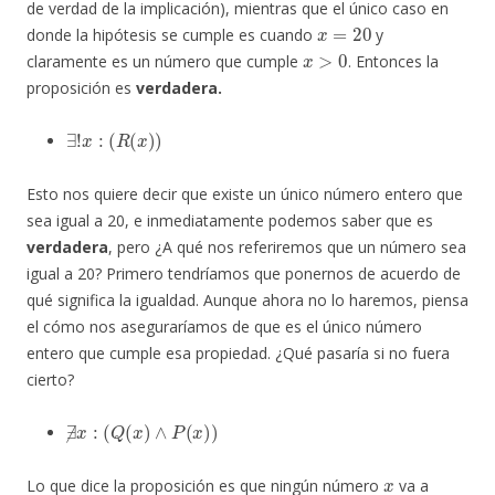
de verdad de la implicación), mientras que el único caso en
x
=
20
donde la hipótesis se cumple es cuando
y
x
>
0
claramente es un número que cumple
. Entonces la
proposición es
verdadera.
∃
!
x
:
(
R
(
x
)
)
Esto nos quiere decir que existe un único número entero que
sea igual a 20, e inmediatamente podemos saber que es
verdadera
, pero ¿A qué nos referiremos que un número sea
igual a 20? Primero tendríamos que ponernos de acuerdo de
qué significa la igualdad. Aunque ahora no lo haremos, piensa
el cómo nos aseguraríamos de que es el único número
entero que cumple esa propiedad. ¿Qué pasaría si no fuera
cierto?
∄
x
:
(
Q
(
x
)
∧
P
(
x
)
)
x
Lo que dice la proposición es que ningún número
va a