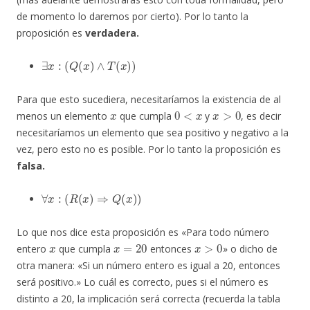
de momento lo daremos por cierto). Por lo tanto la
proposición es
verdadera.
∃
x
:
(
Q
(
x
)
∧
T
(
x
)
)
Para que esto sucediera, necesitaríamos la existencia de al
x
0
<
x
x
>
0
menos un elemento
que cumpla
y
, es decir
necesitaríamos un elemento que sea positivo y negativo a la
vez, pero esto no es posible. Por lo tanto la proposición es
falsa.
∀
x
:
(
R
(
x
)
⇒
Q
(
x
)
)
Lo que nos dice esta proposición es «Para todo número
x
x
=
20
x
>
0
entero
que cumpla
entonces
» o dicho de
otra manera: «Si un número entero es igual a 20, entonces
será positivo.» Lo cuál es correcto, pues si el número es
distinto a 20, la implicación será correcta (recuerda la tabla