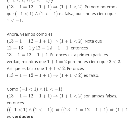
(
13
−
1
=
12
−
1
+
1
)
⇒
(
1
+
1
<
2
)
. Primero notemos
(
−
1
<
1
)
∧
(
1
<
−
1
)
que
es falsa, pues no es cierto que
1
<
−
1
.
Ahora, veamos cómo es
(
13
−
1
=
12
−
1
+
1
)
⇒
(
1
+
1
<
2
)
. Nota que
12
=
13
−
1
12
=
12
−
1
+
1
y
, entonces
13
−
1
=
12
−
1
+
1
. Entonces esta primera parte es
1
+
1
=
2
2
<
2
verdad, mientras que
pero no es cierto que
.
1
+
1
<
2
Así que es falso que
. Entonces
(
13
−
1
=
12
−
1
+
1
)
⇒
(
1
+
1
<
2
)
es falso.
(
−
1
<
1
)
∧
(
1
<
−
1
)
Como
,
(
13
−
1
=
12
−
1
+
1
)
⇒
(
1
+
1
<
2
)
son ambas falsas,
entonces
(
(
−
1
<
1
)
∧
(
1
<
−
1
)
)
⇔
(
(
13
−
1
=
12
−
1
+
1
)
⇒
(
1
+
1
<
2
)
)
es
verdadero.
◻