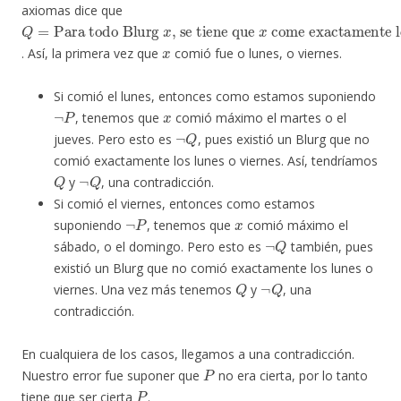
axiomas dice que
Q
Para todo Blurg
, se tiene que
come exactamente los lunes y los viernes
=
x
x
x
. Así, la primera vez que
comió fue o lunes, o viernes.
Si comió el lunes, entonces como estamos suponiendo
¬
P
x
, tenemos que
comió máximo el martes o el
¬
Q
jueves. Pero esto es
, pues existió un Blurg que no
comió exactamente los lunes o viernes. Así, tendríamos
Q
¬
Q
y
, una contradicción.
Si comió el viernes, entonces como estamos
¬
P
x
suponiendo
, tenemos que
comió máximo el
¬
Q
sábado, o el domingo. Pero esto es
también, pues
existió un Blurg que no comió exactamente los lunes o
Q
¬
Q
viernes. Una vez más tenemos
y
, una
contradicción.
En cualquiera de los casos, llegamos a una contradicción.
P
Nuestro error fue suponer que
no era cierta, por lo tanto
P
tiene que ser cierta
.