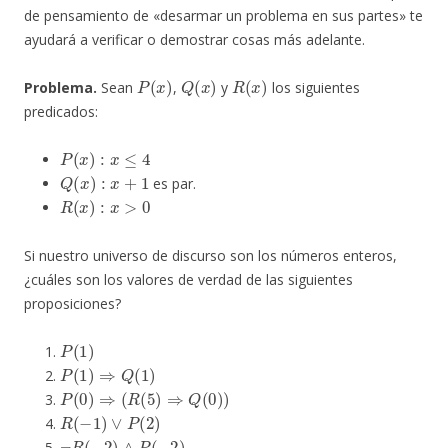
de pensamiento de «desarmar un problema en sus partes» te
ayudará a verificar o demostrar cosas más adelante.
P
(
x
)
Q
(
x
)
R
(
x
)
Problema.
Sean
,
y
los siguientes
predicados:
P
(
x
)
:
x
≤
4
Q
(
x
)
:
x
+
1
es par.
R
(
x
)
:
x
>
0
Si nuestro universo de discurso son los números enteros,
¿cuáles son los valores de verdad de las siguientes
proposiciones?
P
(
1
)
P
(
1
)
⇒
Q
(
1
)
P
(
0
)
⇒
(
R
(
5
)
⇒
Q
(
0
)
)
R
(
−
1
)
∨
P
(
2
)
¬
R
(
−
2
)
∧
P
(
−
2
)