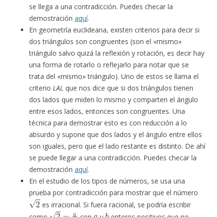
se llega a una contradicción. Puedes checar la
demostración
aquí
.
En geometría euclideana, existen criterios para decir si
dos triángulos son congruentes (son el «mismo»
triángulo salvo quizá la reflexión y rotación, es decir hay
una forma de rotarlo o reflejarlo para notar que se
trata del «mismo» triángulo). Uno de estos se llama el
criterio
LAL
que nos dice que si dos triángulos tienen
dos lados que miden lo mismo y comparten el ángulo
entre esos lados, entonces son congruentes. Una
técnica para demostrar esto es con reducción a lo
absurdo y supone que dos lados y el ángulo entre ellos
son iguales, pero que el lado restante es distinto. De ahí
se puede llegar a una contradicción. Puedes checar la
demostración
aquí
.
En el estudio de los tipos de números, se usa una
prueba por contradicción para mostrar que el número
2
es irracional. Si fuera racional, se podría escribir
2
=
a
b
a
b
como
con
y
enteros positivos que no