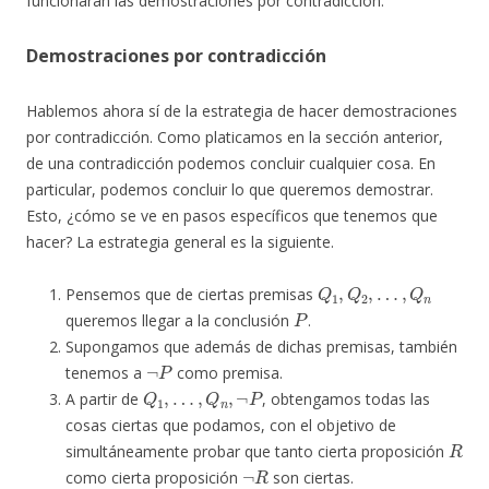
funcionarán las demostraciones por contradicción.
Demostraciones por contradicción
Hablemos ahora sí de la estrategia de hacer demostraciones
por contradicción. Como platicamos en la sección anterior,
de una contradicción podemos concluir cualquier cosa. En
particular, podemos concluir lo que queremos demostrar.
Esto, ¿cómo se ve en pasos específicos que tenemos que
hacer? La estrategia general es la siguiente.
Q
1
,
Q
2
,
…
,
Q
n
Pensemos que de ciertas premisas
P
queremos llegar a la conclusión
.
Supongamos que además de dichas premisas, también
¬
P
tenemos a
como premisa.
Q
1
,
…
,
Q
n
,
¬
P
A partir de
, obtengamos todas las
cosas ciertas que podamos, con el objetivo de
R
simultáneamente probar que tanto cierta proposición
¬
R
como cierta proposición
son ciertas.