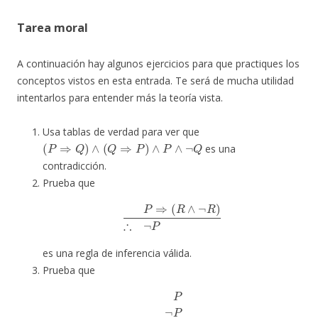
Tarea moral
A continuación hay algunos ejercicios para que practiques los
conceptos vistos en esta entrada. Te será de mucha utilidad
intentarlos para entender más la teoría vista.
Usa tablas de verdad para ver que
(
P
⇒
Q
)
∧
(
Q
⇒
P
)
∧
P
∧
¬
Q
es una
contradicción.
Prueba que
P
⇒
(
R
∧
¬
R
)
∴
¬
P
es una regla de inferencia válida.
Prueba que
P
¬
P
∴
R