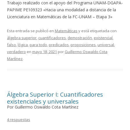
Trabajo realizado con el apoyo del Programa UNAM-DGAPA-
PAPIME PE109323 «Hacia una modalidad a distancia de la
Licenciatura en Matemáticas de la FC-UNAM – Etapa 3»
Esta entrada se publicó en
Matemáticas
y está etiquetada con
álgebra superior
,
cuantificadores
,
demostración
,
existencial
,
falso
,
lógica
,
para todo
,
predicados
,
proposiciones
,
universal
,
verdadero
en
mayo 18, 2021
por
Guillermo Oswaldo Cota
Martínez
.
Álgebra Superior I: Cuantificadores
existenciales y universales
Por Guillermo Oswaldo Cota Martínez
4 respuestas