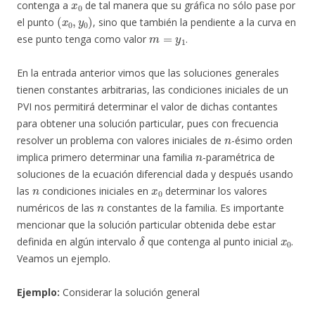
contenga a
de tal manera que su gráfica no sólo pase por
(
x
0
,
y
0
)
el punto
, sino que también la pendiente a la curva en
m
=
y
1
ese punto tenga como valor
.
En la entrada anterior vimos que las soluciones generales
tienen constantes arbitrarias, las condiciones iniciales de un
PVI nos permitirá determinar el valor de dichas contantes
para obtener una solución particular, pues con frecuencia
n
resolver un problema con valores iniciales de
-ésimo orden
n
implica primero determinar una familia
-paramétrica de
soluciones de la ecuación diferencial dada y después usando
n
x
0
las
condiciones iniciales en
determinar los valores
n
numéricos de las
constantes de la familia. Es importante
mencionar que la solución particular obtenida debe estar
δ
x
0
definida en algún intervalo
que contenga al punto inicial
.
Veamos un ejemplo.
Ejemplo:
Considerar la solución general