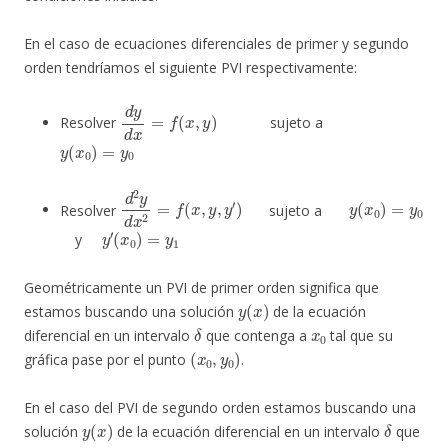
En el caso de ecuaciones diferenciales de primer y segundo
orden tendríamos el siguiente PVI respectivamente:
d
y
d
x
=
f
(
x
,
y
)
Resolver
sujeto a
y
(
x
0
)
=
y
0
d
2
y
d
x
2
=
f
(
x
,
y
,
y
′
)
y
(
x
0
)
=
y
0
Resolver
sujeto a
y
′
(
x
0
)
=
y
1
y
Geométricamente un PVI de primer orden significa que
y
(
x
)
estamos buscando una solución
de la ecuación
δ
x
0
diferencial en un intervalo
que contenga a
tal que su
(
x
0
,
y
0
)
gráfica pase por el punto
.
En el caso del PVI de segundo orden estamos buscando una
y
(
x
)
δ
solución
de la ecuación diferencial en un intervalo
que
x
0