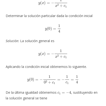
Determinar la solución particular dada la condición inicial
y
(
0
)
=
1
4
Solución:
La solución general es
y
(
x
)
=
−
1
x
2
+
c
1
Aplicando la condición inicial obtenemos lo siguiente.
y
(
0
)
=
−
1
0
2
+
c
1
=
−
1
c
1
=
1
4
c
1
=
−
4
De la última igualdad obtenemos
, sustituyendo en
la solución general se tiene