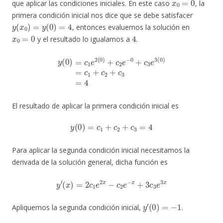
que aplicar las condiciones iniciales. En este caso
, la
primera condición inicial nos dice que se debe satisfacer
y
(
x
0
)
=
y
(
0
)
=
4
, entonces evaluemos la solución en
x
0
=
0
4
y el resultado lo igualamos a
.
y
(
0
)
=
c
1
e
2
(
0
)
+
c
2
e
−
0
+
c
3
e
3
(
0
)
=
c
1
+
c
2
+
c
3
=
4
El resultado de aplicar la primera condición inicial es
y
(
0
)
=
c
1
+
c
2
+
c
3
=
4
Para aplicar la segunda condición inicial necesitamos la
derivada de la solución general, dicha función es
y
′
(
x
)
=
2
c
1
e
2
x
−
c
2
e
−
x
+
3
c
3
e
3
x
y
′
(
0
)
=
−
1
Apliquemos la segunda condición inicial,
.