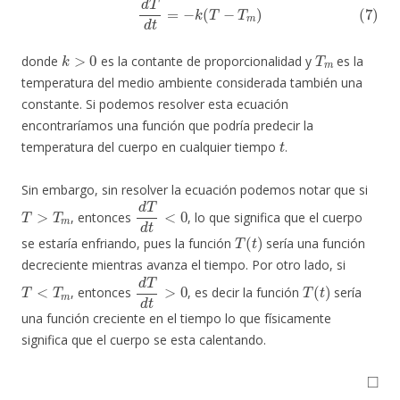
k
>
0
T
m
donde
es la contante de proporcionalidad y
es la
temperatura del medio ambiente considerada también una
constante. Si podemos resolver esta ecuación
encontraríamos una función que podría predecir la
t
temperatura del cuerpo en cualquier tiempo
.
Sin embargo, sin resolver la ecuación podemos notar que si
T
>
T
m
d
T
d
t
<
0
, entonces
, lo que significa que el cuerpo
T
(
t
)
se estaría enfriando, pues la función
sería una función
decreciente mientras avanza el tiempo. Por otro lado, si
T
<
T
m
d
T
d
t
>
0
T
(
t
)
, entonces
, es decir la función
sería
una función creciente en el tiempo lo que físicamente
significa que el cuerpo se esta calentando.
◻