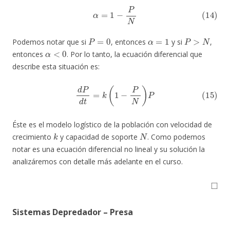
(14)
α
=
1
−
P
N
P
=
0
α
=
1
P
>
N
Podemos notar que si
, entonces
y si
,
α
<
0
entonces
. Por lo tanto, la ecuación diferencial que
describe esta situación es:
(15)
d
P
d
t
=
k
(
1
−
P
N
)
P
Éste es el modelo logístico de la población con velocidad de
k
N
crecimiento
y capacidad de soporte
. Como podemos
notar es una ecuación diferencial no lineal y su solución la
analizáremos con detalle más adelante en el curso.
◻
Sistemas Depredador – Presa