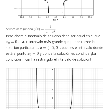
y
(
x
)
=
1
4
−
x
2
Gráfica de la función
.
Pero ahora el intervalo de solución debe ser aquel en el que
x
0
=
0
∈
δ
. El intervalo más grande que puede tomar la
δ
=
(
−
2
,
2
)
solución particular es
, pues es el intervalo donde
x
0
=
0
está el punto
y donde la solución es continua. ¡La
condición inicial ha restringido el intervalo de solución!