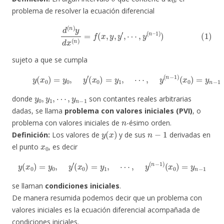
problema de resolver la ecuación diferencial
(1)
d
(
n
)
y
d
x
(
n
)
=
f
(
x
,
y
,
y
′
,
⋯
,
y
(
n
–
1
)
)
sujeto a que se cumpla
(2)
y
(
x
0
)
=
y
0
,
y
′
(
x
0
)
=
y
1
,
⋯
,
y
(
n
−
1
)
(
x
0
)
=
y
n
−
1
y
⋯
0
,
,
y
y
n
1
−
,
1
donde
son contantes reales arbitrarias
dadas, se llama
problema con valores iniciales (PVI)
, o
n
problema con valores iniciales de
-ésimo orden.
y
(
x
)
n
−
1
Definición:
Los valores de
y de sus
derivadas en
x
0
el punto
, es decir
y
(
x
0
)
=
y
0
,
y
′
(
x
0
)
=
y
1
,
⋯
,
y
(
n
−
1
)
(
x
0
)
=
y
n
−
1
se llaman
condiciones iniciales
.
De manera resumida podemos decir que un problema con
valores iniciales es la ecuación diferencial acompañada de
condiciones iniciales.