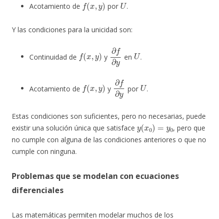
f
(
x
,
y
)
U
Acotamiento de
por
.
Y las condiciones para la unicidad son:
f
(
x
,
y
)
∂
f
∂
y
U
Continuidad de
y
en
.
f
(
x
,
y
)
∂
f
∂
y
U
Acotamiento de
y
por
.
Estas condiciones son suficientes, pero no necesarias, puede
y
(
x
0
)
=
y
0
existir una solución única que satisface
, pero que
no cumple con alguna de las condiciones anteriores o que no
cumple con ninguna.
Problemas que se modelan con ecuaciones
diferenciales
Las matemáticas permiten modelar muchos de los