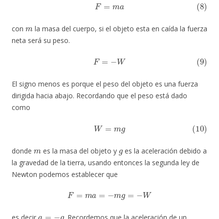
(8)
F
=
m
a
m
con
la masa del cuerpo, si el objeto esta en caída la fuerza
neta será su peso.
(9)
F
=
−
W
El signo menos es porque el peso del objeto es una fuerza
dirigida hacia abajo. Recordando que el peso está dado
como
(10)
W
=
m
g
m
g
donde
es la masa del objeto y
es la aceleración debido a
la gravedad de la tierra, usando entonces la segunda ley de
Newton podemos establecer que
F
=
m
a
=
−
m
g
=
−
W
a
=
−
g
es decir
. Recordemos que la aceleración de un