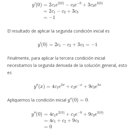
y
′
(
0
)
=
2
c
1
e
2
(
0
)
−
c
2
e
−
0
+
3
c
3
e
3
(
0
)
=
2
c
1
−
c
2
+
3
c
3
=
−
1
El resultado de aplicar la segunda condición inicial es
y
′
(
0
)
=
2
c
1
−
c
2
+
3
c
3
=
−
1
Finalmente, para aplicar la tercera condición inicial
necesitamos la segunda derivada de la solución general, esto
es
y
′
′
(
x
)
=
4
c
1
e
2
x
+
c
2
e
−
x
+
9
c
3
e
3
x
y
′
′
(
0
)
=
0
Apliquemos la condición inicial
.
y
′
′
(
0
)
=
4
c
1
e
2
(
0
)
+
c
2
e
−
0
+
9
c
3
e
3
(
0
)
=
4
c
1
+
c
2
+
9
c
3
=
0