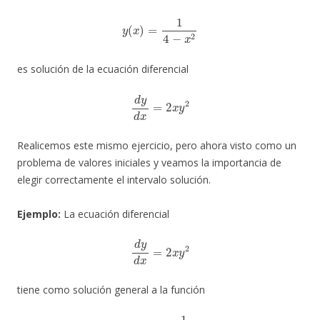
y
(
x
)
=
1
4
−
x
2
es solución de la ecuación diferencial
d
y
d
x
=
2
x
y
2
Realicemos este mismo ejercicio, pero ahora visto como un
problema de valores iniciales y veamos la importancia de
elegir correctamente el intervalo solución.
Ejemplo:
La ecuación diferencial
d
y
d
x
=
2
x
y
2
tiene como solución general a la función
y
(
x
)
=
−
1
x
2
+
c
1