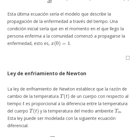
Esta última ecuación sería el modelo que describe la
propagación de la enfermedad a través del tiempo. Una
condición inicial sería que en el momento en el que llego la
persona enferma a la comunidad comenzó a propagarse la
x
(
0
)
=
1
enfermedad, esto es,
.
◻
Ley de enfriamiento de Newton
La ley de enfriamiento de Newton establece que la razón de
T
(
t
)
cambio de la temperatura
de un cuerpo con respecto al
t
tiempo
es proporcional a la diferencia entre la temperatura
T
(
t
)
T
m
del cuerpo
y la temperatura del medio ambiente
.
Esta ley puede ser modelada con la siguiente ecuación
diferencial.
(7)
d
T
d
t
=
−
k
(
T
−
T
m
)