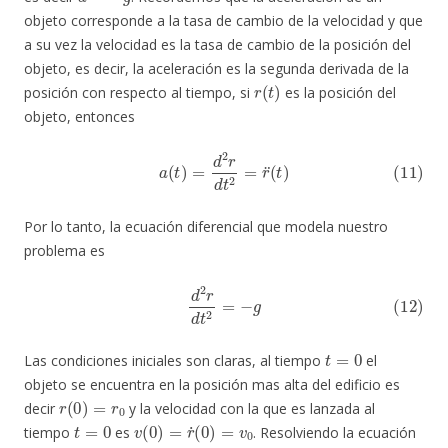
objeto corresponde a la tasa de cambio de la velocidad y que
a su vez la velocidad es la tasa de cambio de la posición del
objeto, es decir, la aceleración es la segunda derivada de la
r
(
t
)
posición con respecto al tiempo, si
es la posición del
objeto, entonces
(11)
a
(
t
)
=
d
2
r
d
t
2
=
r
¨
(
t
)
Por lo tanto, la ecuación diferencial que modela nuestro
problema es
(12)
d
2
r
d
t
2
=
−
g
t
=
0
Las condiciones iniciales son claras, al tiempo
el
objeto se encuentra en la posición mas alta del edificio es
r
(
0
)
=
r
0
decir
y la velocidad con la que es lanzada al
t
=
0
v
(
0
)
=
r
˙
(
0
)
=
v
0
tiempo
es
. Resolviendo la ecuación