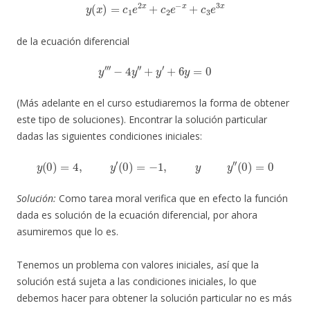
y
(
x
)
=
c
1
e
2
x
+
c
2
e
−
x
+
c
3
e
3
x
de la ecuación diferencial
y
′
′
′
−
4
y
′
′
+
y
′
+
6
y
=
0
(Más adelante en el curso estudiaremos la forma de obtener
este tipo de soluciones). Encontrar la solución particular
dadas las siguientes condiciones iniciales:
y
(
0
)
=
4
,
y
′
(
0
)
=
−
1
,
y
y
′
′
(
0
)
=
0
Solución:
Como tarea moral verifica que en efecto la función
dada es solución de la ecuación diferencial, por ahora
asumiremos que lo es.
Tenemos un problema con valores iniciales, así que la
solución está sujeta a las condiciones iniciales, lo que
debemos hacer para obtener la solución particular no es más
x
0
=
0