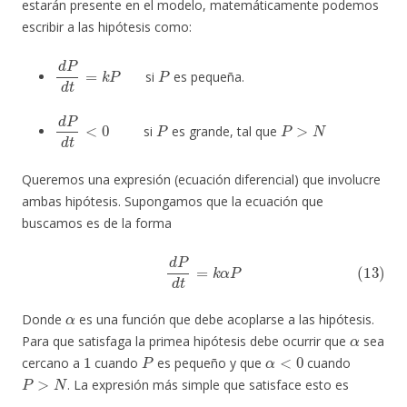
estarán presente en el modelo, matemáticamente podemos
escribir a las hipótesis como:
d
P
d
t
=
k
P
P
si
es pequeña.
d
P
d
t
<
0
P
P
>
N
si
es grande, tal que
Queremos una expresión (ecuación diferencial) que involucre
ambas hipótesis. Supongamos que la ecuación que
buscamos es de la forma
(13)
d
P
d
t
=
k
α
P
α
Donde
es una función que debe acoplarse a las hipótesis.
α
Para que satisfaga la primea hipótesis debe ocurrir que
sea
1
P
α
<
0
cercano a
cuando
es pequeño y que
cuando
P
>
N
. La expresión más simple que satisface esto es