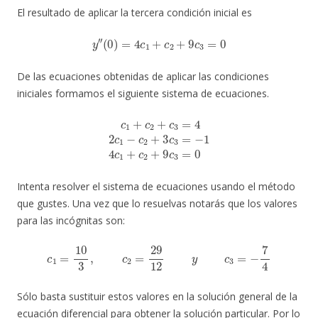
El resultado de aplicar la tercera condición inicial es
y
′
′
(
0
)
=
4
c
1
+
c
2
+
9
c
3
=
0
De las ecuaciones obtenidas de aplicar las condiciones
iniciales formamos el siguiente sistema de ecuaciones.
c
1
+
c
2
+
c
3
=
4
2
c
1
−
c
2
+
3
c
3
=
−
1
4
c
1
+
c
2
+
9
c
3
=
0
Intenta resolver el sistema de ecuaciones usando el método
que gustes. Una vez que lo resuelvas notarás que los valores
para las incógnitas son:
c
1
=
10
3
,
c
2
=
29
12
y
c
3
=
−
7
4
Sólo basta sustituir estos valores en la solución general de la
ecuación diferencial para obtener la solución particular. Por lo