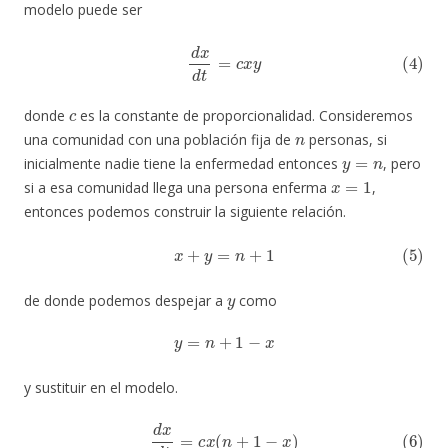
modelo puede ser
(4)
d
x
d
t
=
c
x
y
c
donde
es la constante de proporcionalidad. Consideremos
n
una comunidad con una población fija de
personas, si
y
=
n
inicialmente nadie tiene la enfermedad entonces
, pero
x
=
1
si a esa comunidad llega una persona enferma
,
entonces podemos construir la siguiente relación.
(5)
x
+
y
=
n
+
1
y
de donde podemos despejar a
como
y
=
n
+
1
−
x
y sustituir en el modelo.
(6)
d
x
d
t
=
c
x
(
n
+
1
−
x
)