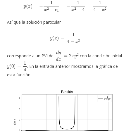
y
(
x
)
=
−
1
x
2
+
c
1
=
−
1
x
2
−
4
=
1
4
−
x
2
Así que la solución particular
y
(
x
)
=
1
4
−
x
2
d
y
d
x
=
2
x
y
2
corresponde a un PVI de
con la condición inicial
y
(
0
)
=
1
4
. En la entrada anterior mostramos la gráfica de
esta función.