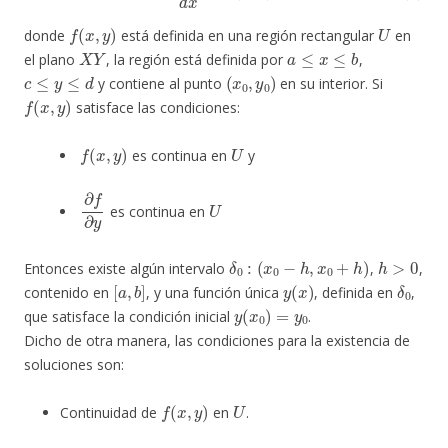
f
(
x
,
y
)
U
donde
está definida en una región rectangular
en
X
Y
a
≤
x
≤
b
el plano
, la región está definida por
,
c
≤
y
≤
d
(
x
0
,
y
0
)
y contiene al punto
en su interior. Si
f
(
x
,
y
)
satisface las condiciones:
f
(
x
,
y
)
U
es continua en
y
∂
f
∂
y
U
es continua en
δ
0
:
(
x
0
−
h
,
x
0
+
h
)
h
>
0
Entonces existe algún intervalo
,
,
[
a
,
b
]
y
(
x
)
δ
0
contenido en
, y una función única
, definida en
,
y
(
x
0
)
=
y
0
que satisface la condición inicial
.
Dicho de otra manera, las condiciones para la existencia de
soluciones son:
f
(
x
,
y
)
U
Continuidad de
en
.