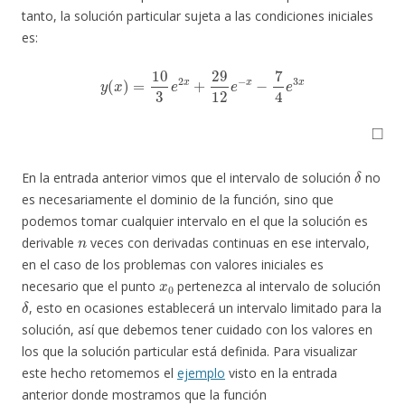
tanto, la solución particular sujeta a las condiciones iniciales
es:
y
(
x
)
=
10
3
e
2
x
+
29
12
e
−
x
−
7
4
e
3
x
◻
δ
En la entrada anterior vimos que el intervalo de solución
no
es necesariamente el dominio de la función, sino que
podemos tomar cualquier intervalo en el que la solución es
n
derivable
veces con derivadas continuas en ese intervalo,
en el caso de los problemas con valores iniciales es
x
0
necesario que el punto
pertenezca al intervalo de solución
δ
, esto en ocasiones establecerá un intervalo limitado para la
solución, así que debemos tener cuidado con los valores en
los que la solución particular está definida. Para visualizar
este hecho retomemos el
ejemplo
visto en la entrada
anterior donde mostramos que la función