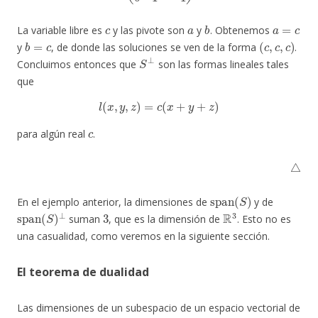
c
a
b
a
=
c
La variable libre es
y las pivote son
y
. Obtenemos
b
=
c
(
c
,
c
,
c
)
y
, de donde las soluciones se ven de la forma
.
S
⊥
Concluimos entonces que
son las formas lineales tales
que
l
(
x
,
y
,
z
)
=
c
(
x
+
y
+
z
)
c
para algún real
.
△
span
(
S
)
En el ejemplo anterior, la dimensiones de
y de
span
(
S
)
⊥
3
R
3
suman
, que es la dimensión de
. Esto no es
una casualidad, como veremos en la siguiente sección.
El teorema de dualidad
Las dimensiones de un subespacio de un espacio vectorial de