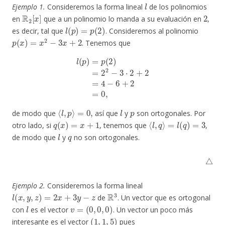
l
Ejemplo 1.
Consideremos la forma lineal
de los polinomios
R
2
[
x
]
2
en
que a un polinomio lo manda a su evaluación en
,
l
(
p
)
=
p
(
2
)
es decir, tal que
. Consideremos al polinomio
p
(
x
)
=
x
2
−
3
x
+
2
. Tenemos que
l
(
p
)
=
p
(
2
)
=
2
2
−
3
⋅
2
+
2
=
4
−
6
+
2
=
0
,
⟨
l
,
p
⟩
=
0
,
l
p
de modo que
así que
y
son ortogonales. Por
q
(
x
)
=
x
+
1
⟨
l
,
q
⟩
=
l
(
q
)
=
3
otro lado, si
, tenemos que
,
l
q
de modo que
y
no son ortogonales.
△
Ejemplo 2.
Consideremos la forma lineal
l
(
x
,
y
,
z
)
=
2
x
+
3
y
−
z
R
3
de
. Un vector que es ortogonal
l
v
=
(
0
,
0
,
0
)
con
es el vector
. Un vector un poco más
(
1
,
1
,
5
)
interesante es el vector
pues