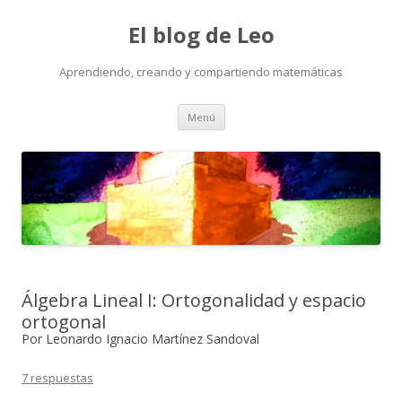
El blog de Leo
Aprendiendo, creando y compartiendo matemáticas
Saltar
Menú
al
contenido
Álgebra Lineal I: Ortogonalidad y espacio
ortogonal
Por Leonardo Ignacio Martínez Sandoval
7 respuestas