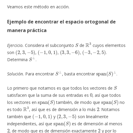
Veamos este método en acción.
Ejemplo de encontrar el espacio ortogonal de
manera práctica
S
R
3
Ejercicio.
Considera el subconjunto
de
cuyos elementos
(
2
,
3
,
−
5
)
(
−
1
,
0
,
1
)
(
3
,
3
,
−
6
)
(
−
3
,
−
2
,
5
)
son
,
,
,
.
S
⊥
Determina
.
S
⊥
span
(
S
)
⊥
Solución.
Para encontrar
, basta encontrar
.
S
Lo primero que notamos es que todos los vectores de
0
satisfacen que la suma de sus entradas es
, así que todos
span
(
S
)
span
(
S
)
los vectores en
también, de modo que
no
R
3
2
es todo
, así que es de dimensión a lo más
. Notamos
(
−
1
,
0
,
1
)
(
2
,
3
,
−
5
)
también que
y
son linealmente
span
(
S
)
independientes, así que
es de dimensión al menos
2
2
, de modo que es de dimensión exactamente
y por lo