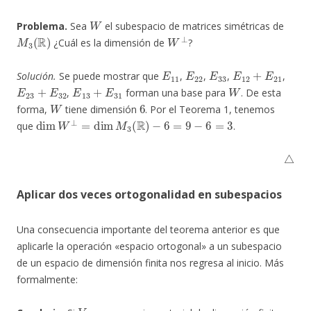
W
Problema.
Sea
el subespacio de matrices simétricas de
M
3
(
R
)
W
⊥
¿Cuál es la dimensión de
?
E
11
E
22
E
33
E
12
+
E
21
Solución.
Se puede mostrar que
,
,
,
,
E
23
+
E
32
E
13
+
E
31
W
,
forman una base para
. De esta
W
6
forma,
tiene dimensión
. Por el Teorema 1, tenemos
dim
W
⊥
=
dim
M
3
(
R
)
−
6
=
9
−
6
=
3
que
.
△
Aplicar dos veces ortogonalidad en subespacios
Una consecuencia importante del teorema anterior es que
aplicarle la operación «espacio ortogonal» a un subespacio
de un espacio de dimensión finita nos regresa al inicio. Más
formalmente:
V