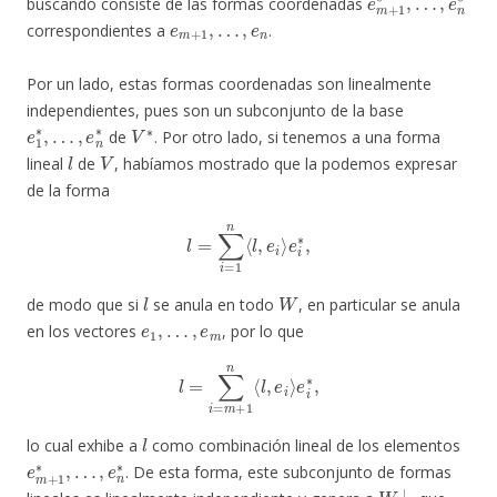
buscando consiste de las formas coordenadas
e
m
+
1
,
…
,
e
n
correspondientes a
.
Por un lado, estas formas coordenadas son linealmente
independientes, pues son un subconjunto de la base
e
…
1
,
e
∗
n
,
∗
V
∗
de
. Por otro lado, si tenemos a una forma
l
V
lineal
de
, habíamos mostrado que la podemos expresar
de la forma
l
=
∑
i
=
1
n
⟨
l
,
e
i
⟩
e
i
∗
,
l
W
de modo que si
se anula en todo
, en particular se anula
e
1
,
…
,
e
m
en los vectores
, por lo que
l
=
∑
i
=
m
+
1
n
⟨
l
,
e
i
⟩
e
i
∗
,
l
lo cual exhibe a
como combinación lineal de los elementos
e
…
m
,
e
+
n
1
∗
∗
,
. De esta forma, este subconjunto de formas
W
⊥