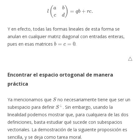
l
(
a
b
c
d
)
=
q
b
+
r
c
.
Y en efecto, todas las formas lineales de esta forma se
anulan en cualquier matriz diagonal con entradas enteras,
b
=
c
=
0
pues en esas matrices
.
△
Encontrar el espacio ortogonal de manera
práctica
S
Ya mencionamos que
no necesariamente tiene que ser un
S
⊥
subespacio para definir
. Sin embargo, usando la
linealidad podemos mostrar que, para cualquiera de las dos
definiciones, basta estudiar qué sucede con subespacios
vectoriales. La demostración de la siguiente proposición es
sencilla, y se deja como tarea moral.