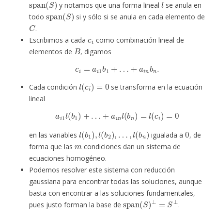
y notamos que una forma lineal
se anula en
span
(
S
)
todo
si y sólo si se anula en cada elemento de
C
.
c
i
Escribimos a cada
como combinación lineal de
B
elementos de
, digamos
c
i
=
a
i
1
b
1
+
…
+
a
i
n
b
n
.
l
(
c
i
)
=
0
Cada condición
se transforma en la ecuación
lineal
a
i
1
l
(
b
1
)
+
…
+
a
i
n
l
(
b
n
)
=
l
(
c
i
)
=
0
l
(
b
1
)
,
l
(
b
2
)
,
…
,
l
(
b
n
)
0
en las variables
igualada a
, de
m
forma que las
condiciones dan un sistema de
ecuaciones homogéneo.
Podemos resolver este sistema con reducción
gaussiana para encontrar todas las soluciones, aunque
basta con encontrar a las soluciones fundamentales,
span
(
S
)
⊥
=
S
⊥
pues justo forman la base de
.