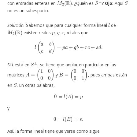
con entradas enteras en
. ¿Quién es
?
Ojo:
Aquí
no es un subespacio.
l
Solución.
Sabemos que para cualquier forma lineal
de
M
2
(
R
)
p
q
r
s
existen reales
,
,
,
tales que
l
(
a
b
c
d
)
=
p
a
+
q
b
+
r
c
+
s
d
.
l
S
⊥
Si
está en
, se tiene que anular en particular en las
A
=
(
1
0
0
0
)
B
=
(
0
0
0
1
)
matrices
y
, pues ambas están
S
en
. En otras palabras,
0
=
l
(
A
)
=
p
y
0
=
l
(
B
)
=
s
.
Así, la forma lineal tiene que verse como sigue: