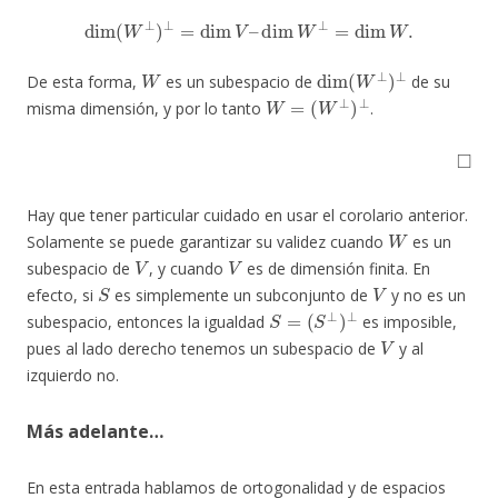
dim
(
W
⊥
)
⊥
=
dim
V
–
dim
W
⊥
=
dim
W
.
W
dim
(
W
⊥
)
⊥
De esta forma,
es un subespacio de
de su
W
=
(
W
⊥
)
⊥
misma dimensión, y por lo tanto
.
◻
Hay que tener particular cuidado en usar el corolario anterior.
W
Solamente se puede garantizar su validez cuando
es un
V
V
subespacio de
, y cuando
es de dimensión finita. En
S
V
efecto, si
es simplemente un subconjunto de
y no es un
S
=
(
S
⊥
)
⊥
subespacio, entonces la igualdad
es imposible,
V
pues al lado derecho tenemos un subespacio de
y al
izquierdo no.
Más adelante…
En esta entrada hablamos de ortogonalidad y de espacios