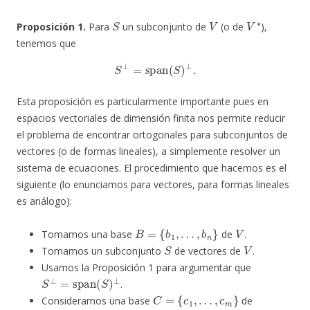
S
V
V
∗
Proposición 1.
Para
un subconjunto de
(o de
),
tenemos que
S
⊥
=
span
(
S
)
⊥
.
Esta proposición es particularmente importante pues en
espacios vectoriales de dimensión finita nos permite reducir
el problema de encontrar ortogonales para subconjuntos de
vectores (o de formas lineales), a simplemente resolver un
sistema de ecuaciones. El procedimiento que hacemos es el
siguiente (lo enunciamos para vectores, para formas lineales
es análogo):
B
=
{
b
1
,
…
,
b
n
}
V
Tomamos una base
de
.
S
V
Tomamos un subconjunto
de vectores de
.
Usamos la Proposición 1 para argumentar que
S
⊥
=
span
(
S
)
⊥
.
C
=
{
c
1
,
…
,
c
m
}
Consideramos una base
de
span
(
S
)
l