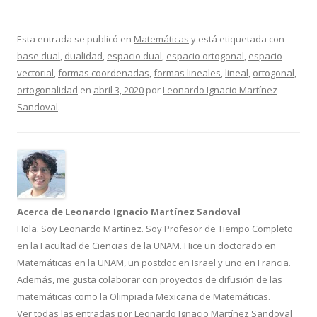
Esta entrada se publicó en
Matemáticas
y está etiquetada con
base dual
,
dualidad
,
espacio dual
,
espacio ortogonal
,
espacio
vectorial
,
formas coordenadas
,
formas lineales
,
lineal
,
ortogonal
,
ortogonalidad
en
abril 3, 2020
por
Leonardo Ignacio Martínez
Sandoval
.
Acerca de Leonardo Ignacio Martínez Sandoval
Hola. Soy Leonardo Martínez. Soy Profesor de Tiempo Completo
en la Facultad de Ciencias de la UNAM. Hice un doctorado en
Matemáticas en la UNAM, un postdoc en Israel y uno en Francia.
Además, me gusta colaborar con proyectos de difusión de las
matemáticas como la Olimpiada Mexicana de Matemáticas.
Ver todas las entradas por Leonardo Ignacio Martínez Sandoval