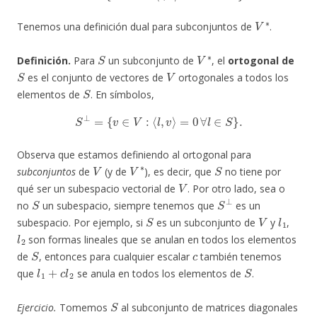
V
∗
Tenemos una definición dual para subconjuntos de
.
S
V
∗
Definición.
Para
un subconjunto de
, el
ortogonal de
S
V
es el conjunto de vectores de
ortogonales a todos los
S
elementos de
. En símbolos,
S
⊥
=
{
v
∈
V
:
⟨
l
,
v
⟩
=
0
∀
l
∈
S
}
.
Observa que estamos definiendo al ortogonal para
V
V
∗
S
subconjuntos
de
(y de
), es decir, que
no tiene por
V
qué ser un subespacio vectorial de
. Por otro lado, sea o
S
S
⊥
no
un subespacio, siempre tenemos que
es un
S
V
l
1
subespacio. Por ejemplo, si
es un subconjunto de
y
,
l
2
son formas lineales que se anulan en todos los elementos
S
c
de
, entonces para cualquier escalar
también tenemos
l
1
+
c
l
2
S
que
se anula en todos los elementos de
.
S
Ejercicio.
Tomemos
al subconjunto de matrices diagonales
M
2
(
R
)
S
⊥
S