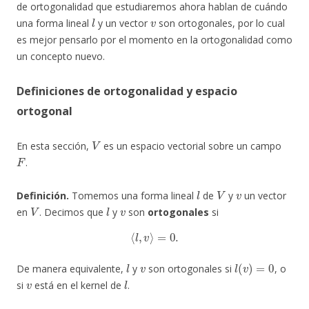
de ortogonalidad que estudiaremos ahora hablan de cuándo
l
v
una forma lineal
y un vector
son ortogonales, por lo cual
es mejor pensarlo por el momento en la ortogonalidad como
un concepto nuevo.
Definiciones de ortogonalidad y espacio
ortogonal
V
En esta sección,
es un espacio vectorial sobre un campo
F
.
l
V
v
Definición.
Tomemos una forma lineal
de
y
un vector
V
l
v
en
. Decimos que
y
son
ortogonales
si
⟨
l
,
v
⟩
=
0.
l
v
l
(
v
)
=
0
De manera equivalente,
y
son ortogonales si
, o
v
l
si
está en el kernel de
.