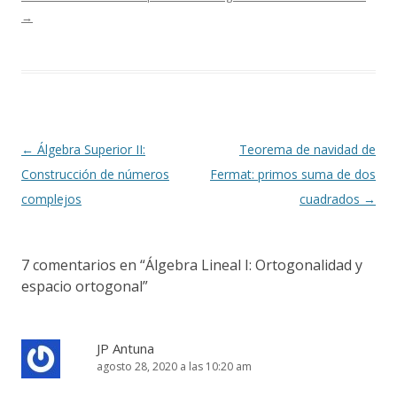
→
Navegación
←
Álgebra Superior II:
Teorema de navidad de
de
Construcción de números
Fermat: primos suma de dos
entradas
complejos
cuadrados
→
7 comentarios en “
Álgebra Lineal I: Ortogonalidad y
espacio ortogonal
”
JP Antuna
agosto 28, 2020 a las 10:20 am