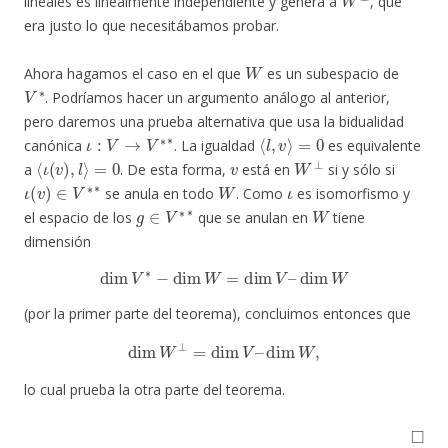
lineales es linealmente independiente y genera a
, que
era justo lo que necesitábamos probar.
W
Ahora hagamos el caso en el que
es un subespacio de
V
∗
. Podríamos hacer un argumento análogo al anterior,
pero daremos una prueba alternativa que usa la bidualidad
ι
:
V
→
V
∗
∗
⟨
l
,
v
⟩
=
0
canónica
. La igualdad
es equivalente
⟨
ι
(
v
)
,
l
⟩
=
0
v
W
⊥
a
. De esta forma,
está en
si y sólo si
ι
(
v
)
∈
V
∗
∗
W
ι
se anula en todo
. Como
es isomorfismo y
g
∈
V
∗
∗
W
el espacio de los
que se anulan en
tiene
dimensión
dim
V
∗
−
dim
W
=
dim
V
–
dim
W
(por la primer parte del teorema), concluimos entonces que
dim
W
⊥
=
dim
V
–
dim
W
,
lo cual prueba la otra parte del teorema.
◻