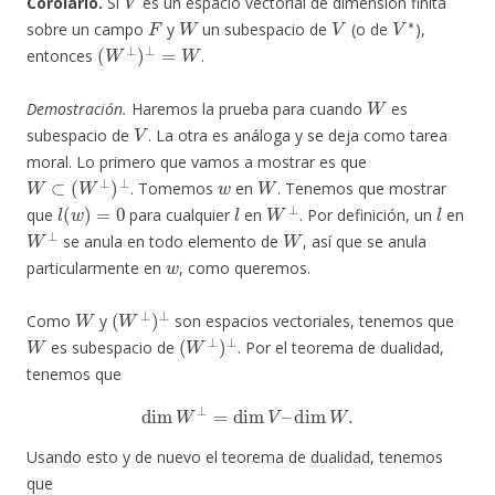
Corolario.
Si
es un espacio vectorial de dimensión finita
F
W
V
V
∗
sobre un campo
y
un subespacio de
(o de
),
(
W
⊥
)
⊥
=
W
entonces
.
W
Demostración.
Haremos la prueba para cuando
es
V
subespacio de
. La otra es análoga y se deja como tarea
moral. Lo primero que vamos a mostrar es que
W
⊂
(
W
⊥
)
⊥
w
W
. Tomemos
en
. Tenemos que mostrar
l
(
w
)
=
0
l
W
⊥
l
que
para cualquier
en
. Por definición, un
en
W
⊥
W
se anula en todo elemento de
, así que se anula
w
particularmente en
, como queremos.
W
(
W
⊥
)
⊥
Como
y
son espacios vectoriales, tenemos que
W
(
W
⊥
)
⊥
es subespacio de
. Por el teorema de dualidad,
tenemos que
dim
W
⊥
=
dim
V
–
dim
W
.
Usando esto y de nuevo el teorema de dualidad, tenemos
que