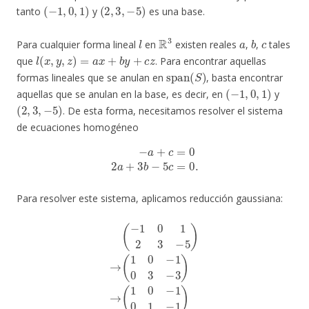
(
−
1
,
0
,
1
)
(
2
,
3
,
−
5
)
tanto
y
es una base.
l
R
3
a
b
c
Para cualquier forma lineal
en
existen reales
,
,
tales
l
(
x
,
y
,
z
)
=
a
x
+
b
y
+
c
z
que
. Para encontrar aquellas
span
(
S
)
formas lineales que se anulan en
, basta encontrar
(
−
1
,
0
,
1
)
aquellas que se anulan en la base, es decir, en
y
(
2
,
3
,
−
5
)
. De esta forma, necesitamos resolver el sistema
de ecuaciones homogéneo
−
a
+
c
=
0
2
a
+
3
b
−
5
c
=
0.
Para resolver este sistema, aplicamos reducción gaussiana:
(
−
1
0
1
2
3
−
5
)
→
(
1
0
−
1
0
3
−
3
)
→
(
1
0
−
1
0
1
−
1
)