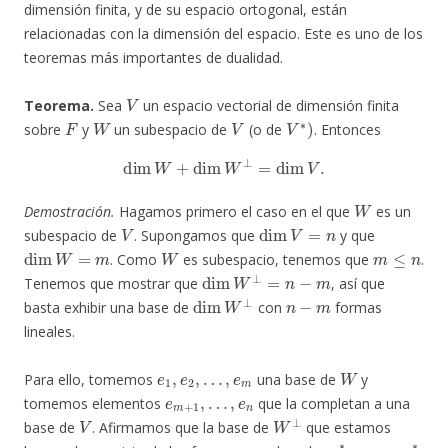
dimensión finita, y de su espacio ortogonal, están
relacionadas con la dimensión del espacio. Este es uno de los
teoremas más importantes de dualidad.
V
Teorema.
Sea
un espacio vectorial de dimensión finita
F
W
V
V
∗
)
sobre
y
un subespacio de
(o de
. Entonces
dim
W
+
dim
W
⊥
=
dim
V
.
W
Demostración.
Hagamos primero el caso en el que
es un
V
dim
V
=
n
subespacio de
. Supongamos que
y que
dim
W
=
m
W
m
≤
n
. Como
es subespacio, tenemos que
.
dim
W
⊥
=
n
−
m
Tenemos que mostrar que
, así que
dim
W
⊥
n
−
m
basta exhibir una base de
con
formas
lineales.
e
1
,
e
2
,
…
,
e
m
W
Para ello, tomemos
una base de
y
e
m
+
1
,
…
,
e
n
tomemos elementos
que la completan a una
V
W
⊥
base de
. Afirmamos que la base de
que estamos
e
…
m
,
e
+
n
1
∗
∗
,