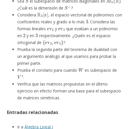
Sea
el subespacio de matrices diagonales en
.
S
⊥
¿Cuál es la dimensión de
?
R
3
[
x
]
Considera
, el espacio vectorial de polinomios con
3
coeficientes reales y grado a lo más
. Considera las
ev
2
ev
3
formas lineales
y
que evalúan a un polinomio
2
3
en
y en
respectivamente. ¿Quién es el espacio
{
ev
2
,
ev
3
}
ortogonal de
?
Prueba la segunda parte del teorema de dualidad con
un argumento análogo al que usamos para probar la
primer parte.
W
Prueba el corolario para cuando
es subespacio de
V
∗
.
Verifica que las matrices propuestas en el último
ejercicio en efecto forman una base para el subespacio
de matrices simétricas.
Entradas relacionadas
Ir a
Álgebra Lineal I