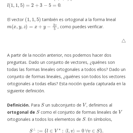
l
(
1
,
1
,
5
)
=
2
+
3
−
5
=
0
.
(
1
,
1
,
5
)
El vector
también es ortogonal a la forma lineal
m
(
x
,
y
,
z
)
=
x
+
y
−
2
z
5
, como puedes verificar.
△
A partir de la noción anterior, nos podemos hacer dos
preguntas. Dado un conjunto de vectores, ¿quiénes son
todas las formas lineales ortogonales a todos ellos? Dado un
conjunto de formas lineales, ¿quiénes son todos los vectores
ortogonales a todas ellas? Esta noción queda capturada en la
siguiente definición.
S
V
Definición.
Para
un subconjunto de
, definimos al
S
V
ortogonal de
como el conjunto de formas lineales de
S
ortogonales a todos los elementos de
. En símbolos,
S
⊥
:=
{
l
∈
V
∗
:
⟨
l
,
v
⟩
=
0
∀
v
∈
S
}
.