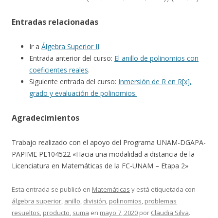
Entradas relacionadas
Ir a
Álgebra Superior II
.
Entrada anterior del curso:
El anillo de polinomios con
coeficientes reales
.
Siguiente entrada del curso:
Inmersión de R en R[x],
grado y evaluación de polinomios.
Agradecimientos
Trabajo realizado con el apoyo del Programa UNAM-DGAPA-
PAPIME PE104522 «Hacia una modalidad a distancia de la
Licenciatura en Matemáticas de la FC-UNAM – Etapa 2»
Esta entrada se publicó en
Matemáticas
y está etiquetada con
álgebra superior
,
anillo
,
división
,
polinomios
,
problemas
resueltos
,
producto
,
suma
en
mayo 7, 2020
por
Claudia Silva
.