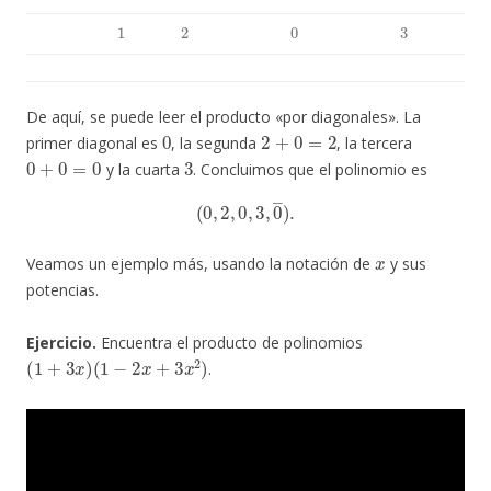
1
2
0
3
De aquí, se puede leer el producto «por diagonales». La
0
2
+
0
=
2
primer diagonal es
, la segunda
, la tercera
0
+
0
=
0
3
y la cuarta
. Concluimos que el polinomio es
(
0
,
2
,
0
,
3
,
0
―
)
.
x
Veamos un ejemplo más, usando la notación de
y sus
potencias.
Ejercicio.
Encuentra el producto de polinomios
(
1
+
3
x
)
(
1
−
2
x
+
3
x
2
)
.