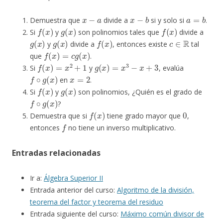
x
−
a
x
−
b
a
=
b
Demuestra que
divide a
si y solo si
.
f
(
x
)
g
(
x
)
f
(
x
)
Si
y
son polinomios tales que
divide a
g
(
x
)
g
(
x
)
f
(
x
)
c
∈
R
y
divide a
, entonces existe
tal
f
(
x
)
=
c
g
(
x
)
que
.
f
(
x
)
=
x
2
+
1
g
(
x
)
=
x
3
−
x
+
3
Si
y
, evalúa
f
∘
g
(
x
)
x
=
2
en
.
f
(
x
)
g
(
x
)
Si
y
son polinomios, ¿Quién es el grado de
f
∘
g
(
x
)
?
f
(
x
)
0
Demuestra que si
tiene grado mayor que
,
f
entonces
no tiene un inverso multiplicativo.
Entradas relacionadas
Ir a:
Álgebra Superior II
Entrada anterior del curso:
Algoritmo de la división,
teorema del factor y teorema del residuo
Entrada siguiente del curso:
Máximo común divisor de