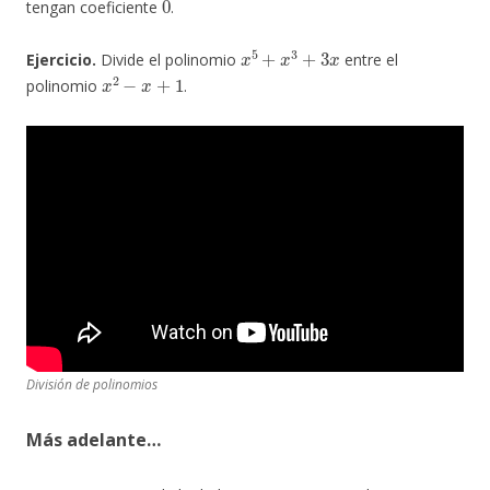
tengan coeficiente
.
x
5
+
x
3
+
3
x
Ejercicio.
Divide el polinomio
entre el
x
2
−
x
+
1
polinomio
.
División de polinomios
Más adelante…