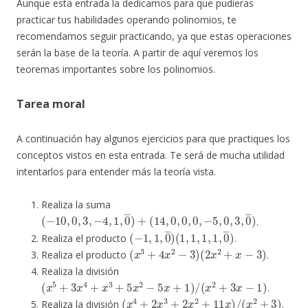
Aunque esta entrada la dedicamos para que pudieras
practicar tus habilidades operando polinomios, te
recomendamos seguir practicando, ya que estas operaciones
serán la base de la teoría. A partir de aquí veremos los
teoremas importantes sobre los polinomios.
Tarea moral
A continuación hay algunos ejercicios para que practiques los
conceptos vistos en esta entrada. Te será de mucha utilidad
intentarlos para entender más la teoría vista.
Realiza la suma
(
−
10
,
0
,
3
,
−
4
,
1
,
0
―
)
+
(
14
,
0
,
0
,
0
,
−
5
,
0
,
3
,
0
―
)
.
(
(
−
1
1
,
1
,
1
,
1
,
0
,
1
―
,
0
)
―
)
Realiza el producto
.
(
x
3
+
4
x
2
−
3
)
(
2
x
2
+
x
−
3
)
Realiza el producto
.
Realiza la división
(
x
5
+
3
x
4
+
x
3
+
5
x
2
−
5
x
+
1
)
/
(
x
2
+
3
x
−
1
)
.
(
x
4
+
2
x
3
+
2
x
2
+
11
x
)
/
(
x
2
+
3
)
Realiza la división
.