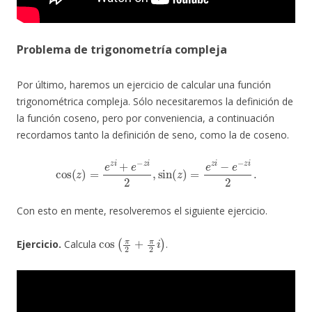
Problema de trigonometría compleja
Por último, haremos un ejercicio de calcular una función
trigonométrica compleja. Sólo necesitaremos la definición de
la función coseno, pero por conveniencia, a continuación
recordamos tanto la definición de seno, como la de coseno.
cos
(
z
)
=
e
z
i
+
e
−
z
i
2
,
sin
(
z
)
=
e
z
i
−
e
−
z
i
2
.
Con esto en mente, resolveremos el siguiente ejercicio.
cos
(
π
2
+
π
2
i
)
Ejercicio.
Calcula
.