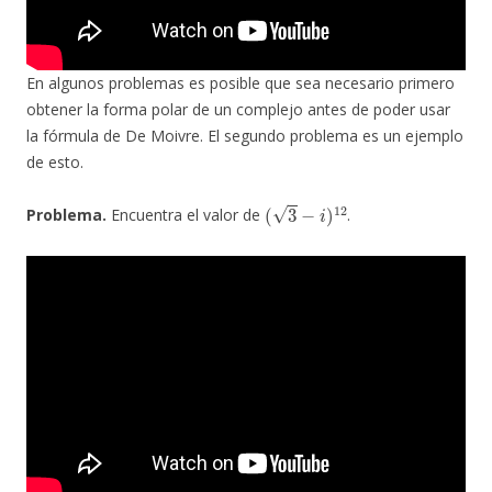
En algunos problemas es posible que sea necesario primero
obtener la forma polar de un complejo antes de poder usar
la fórmula de De Moivre. El segundo problema es un ejemplo
de esto.
(
3
−
i
)
12
Problema.
Encuentra el valor de
.