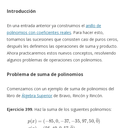
Introducción
En una entrada anterior ya construimos el
anillo de
polinomios con coeficientes reales
. Para hacer esto,
tomamos las sucesiones que consisten casi de puros ceros,
después les definimos las operaciones de suma y producto.
Ahora practicaremos estos nuevos conceptos, resolviendo
algunos problemas de operaciones con polinomios.
Problema de suma de polinomios
Comenzamos con un ejemplo de suma de polinomios del
libro de
Álgebra Superior
de Bravo, Rincón y Rincón.
Ejercicio 399.
Haz la suma de los siguientes polinomios:
p
(
x
)
=
(
−
85
,
(
0
56
,
−
,
37
49
,
,
−
0
35
,
57
,
97
,
0
―
,
50
)
.
,
0
―
)
q
(
x
)
=