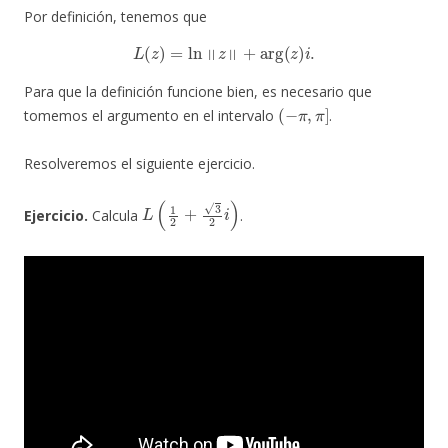
Por definición, tenemos que
L
(
z
)
=
ln
‖
z
‖
+
arg
(
z
)
i
.
Para que la definición funcione bien, es necesario que
(
−
π
,
π
]
tomemos el argumento en el intervalo
.
Resolveremos el siguiente ejercicio.
L
(
1
2
+
3
2
i
)
Ejercicio.
Calcula
.