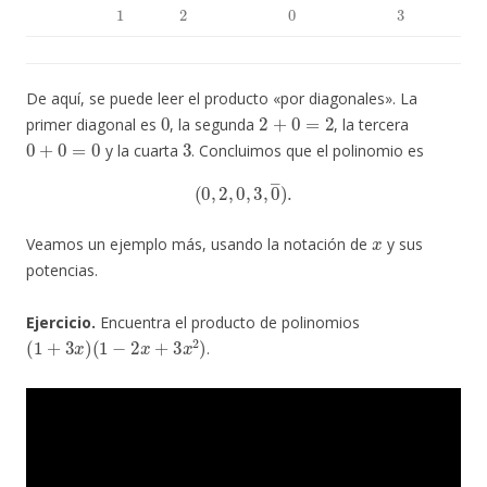
1
2
0
3
De aquí, se puede leer el producto «por diagonales». La
0
2
+
0
=
2
primer diagonal es
, la segunda
, la tercera
0
+
0
=
0
3
y la cuarta
. Concluimos que el polinomio es
(
0
,
2
,
0
,
3
,
0
―
)
.
x
Veamos un ejemplo más, usando la notación de
y sus
potencias.
Ejercicio.
Encuentra el producto de polinomios
(
1
+
3
x
)
(
1
−
2
x
+
3
x
2
)
.