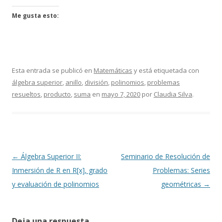
Me gusta esto:
Esta entrada se publicó en
Matemáticas
y está etiquetada con
álgebra superior
,
anillo
,
división
,
polinomios
,
problemas
resueltos
,
producto
,
suma
en
mayo 7, 2020
por
Claudia Silva
.
Navegación
←
Álgebra Superior II:
Seminario de Resolución de
de
Inmersión de R en R[x], grado
Problemas: Series
entradas
y evaluación de polinomios
geométricas
→
Deja una respuesta