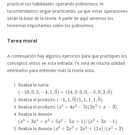
practicar tus habilidades operando polinomios, te
recomendamos seguir practicando, ya que estas operaciones
serán la base de la teoría. A partir de aquí veremos los
teoremas importantes sobre los polinomios.
Tarea moral
A continuación hay algunos ejercicios para que practiques los
conceptos vistos en esta entrada. Te será de mucha utilidad
intentarlos para entender más la teoría vista.
Realiza la suma
(
−
10
,
0
,
3
,
−
4
,
1
,
0
―
)
+
(
14
,
0
,
0
,
0
,
−
5
,
0
,
3
,
0
―
)
.
(
(
−
1
1
,
1
,
1
,
1
,
0
,
1
―
,
0
)
―
)
Realiza el producto
.
(
x
3
+
4
x
2
−
3
)
(
2
x
2
+
x
−
3
)
Realiza el producto
.
Realiza la división
(
x
5
+
3
x
4
+
x
3
+
5
x
2
−
5
x
+
1
)
/
(
x
2
+
3
x
−
1
)
.
(
x
4
+
2
x
3
+
2
x
2
+
11
x
)
/
(
x
2
+
3
)
Realiza la división
.