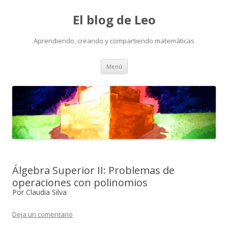
El blog de Leo
Aprendiendo, creando y compartiendo matemáticas
Saltar
Menú
al
contenido
Álgebra Superior II: Problemas de
operaciones con polinomios
Por Claudia Silva
Deja un comentario