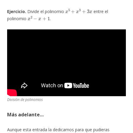
x
5
+
x
3
+
3
x
Ejercicio.
Divide el polinomio
entre el
x
2
−
x
+
1
polinomio
.
División de polinomios
Más adelante…
Aunque esta entrada la dedicamos para que pudieras