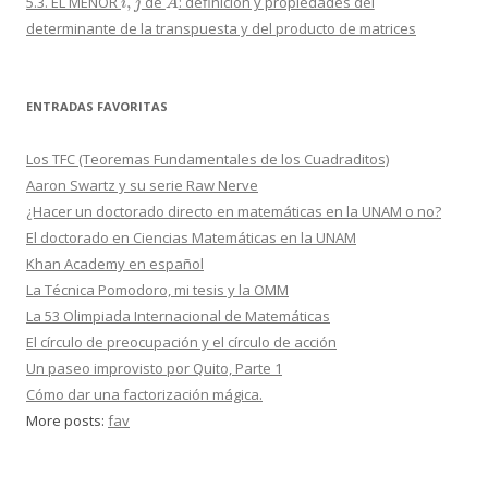
5.3. EL MENOR
de
: definición y propiedades del
determinante de la transpuesta y del producto de matrices
ENTRADAS FAVORITAS
Los TFC (Teoremas Fundamentales de los Cuadraditos)
Aaron Swartz y su serie Raw Nerve
¿Hacer un doctorado directo en matemáticas en la UNAM o no?
El doctorado en Ciencias Matemáticas en la UNAM
Khan Academy en español
La Técnica Pomodoro, mi tesis y la OMM
La 53 Olimpiada Internacional de Matemáticas
El círculo de preocupación y el círculo de acción
Un paseo improvisto por Quito, Parte 1
Cómo dar una factorización mágica.
More posts:
fav