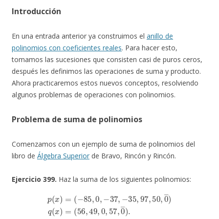
Introducción
En una entrada anterior ya construimos el
anillo de
polinomios con coeficientes reales
. Para hacer esto,
tomamos las sucesiones que consisten casi de puros ceros,
después les definimos las operaciones de suma y producto.
Ahora practicaremos estos nuevos conceptos, resolviendo
algunos problemas de operaciones con polinomios.
Problema de suma de polinomios
Comenzamos con un ejemplo de suma de polinomios del
libro de
Álgebra Superior
de Bravo, Rincón y Rincón.
Ejercicio 399.
Haz la suma de los siguientes polinomios:
p
(
x
)
=
(
−
85
,
(
0
56
,
−
,
37
49
,
,
−
0
35
,
57
,
97
,
0
―
,
50
)
.
,
0
―
)
q
(
x
)
=