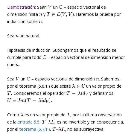
V
C
Demostración:
Sean
un
– espacio vectorial de
n
T
∈
L
(
V
,
V
)
dimensión finita
y
. Haremos la prueba por
n
inducción sobre
:
n
Sea
un natural.
Hipótesis de inducción: Supongamos que el resultado se
C
cumple para todo
– espacio vectorial de dimensión menor
n
.
que
V
C
n
Sea
un
– espacio vectorial de dimensión
. Sabemos,
λ
∈
C
por el teorema (5.6.1.) que existe
un valor propio de
T
.
T
−
λ
i
d
V
Consideremos el operador
y definamos
U
=
I
m
(
T
−
λ
i
d
V
)
.
λ
T
Como
es un valor propio de
, por la última observación
T
–
λ
I
n
de la
entrada 5.5
,
es no invertible y en consecuencia,
T
–
λ
I
n
por el
teorema (5.7.1.)
,
no es suprayectiva.