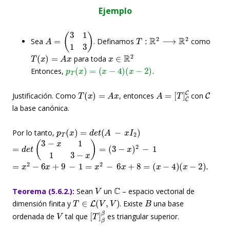
Ejemplo
A
=
(
3
1
1
3
)
T
:
R
2
⟶
R
2
Sea
. Definamos
como
T
(
x
)
=
A
x
x
∈
R
2
para toda
p
T
(
x
)
=
(
x
−
4
)
(
x
−
2
)
.
Entonces,
T
(
x
)
=
A
x
A
=
[
T
]
C
C
C
Justificación. Como
, entonces
con
la base canónica.
p
T
(
x
)
=
d
e
t
(
A
−
x
I
2
)
Por lo tanto,
=
d
e
t
(
3
−
x
1
1
3
−
x
)
=
(
3
−
x
)
2
−
1
=
x
2
−
6
x
+
9
−
1
=
x
2
−
6
x
+
8
=
(
x
−
4
)
(
x
−
2
)
.
V
C
Teorema (5.6.2.):
Sean
un
– espacio vectorial de
T
∈
L
(
V
,
V
)
B
dimensión finita y
. Existe
una base
V
[
T
]
β
β
ordenada de
tal que
es triangular superior.