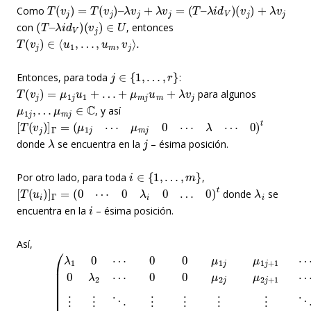
T
(
v
j
)
=
T
(
v
j
)
–
λ
v
j
+
λ
v
j
=
(
T
–
λ
i
d
V
)
(
v
j
)
+
λ
v
j
Como
(
T
–
λ
i
d
V
)
(
v
j
)
∈
U
con
, entonces
T
(
v
j
)
∈
⟨
u
1
,
…
,
u
m
,
v
j
⟩
.
j
∈
{
1
,
…
,
r
}
Entonces, para toda
:
T
(
v
j
)
=
μ
1
j
u
1
+
…
+
μ
m
j
u
m
+
λ
v
j
para algunos
μ
1
j
,
…
μ
m
j
∈
C
, y así
[
T
(
v
j
)
]
Γ
=
(
μ
1
j
⋯
μ
m
j
0
⋯
λ
⋯
0
)
t
λ
j
donde
se encuentra en la
– ésima posición.
i
∈
{
1
,
…
,
m
}
Por otro lado, para toda
,
[
T
(
u
i
)
]
Γ
=
(
0
⋯
0
λ
i
0
…
0
)
t
λ
i
donde
se
i
encuentra en la
– ésima posición.
Así,