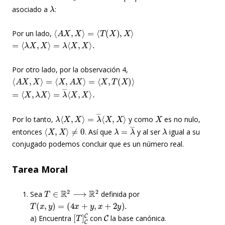
λ
asociado a
:
⟨
A
X
,
X
⟩
=
⟨
T
(
X
)
,
X
⟩
Por un lado,
=
⟨
λ
X
,
X
⟩
=
λ
⟨
X
,
X
⟩
.
Por otro lado, por la observación 4,
⟨
A
X
,
X
⟩
=
⟨
X
,
A
X
⟩
=
⟨
X
,
T
(
X
)
⟩
=
⟨
X
,
λ
X
⟩
=
λ
―
⟨
X
,
X
⟩
.
λ
⟨
X
,
X
⟩
=
λ
―
⟨
X
,
X
⟩
X
Por lo tanto,
y como
es no nulo,
⟨
X
,
X
⟩
≠
0
λ
=
λ
―
λ
entonces
. Así que
y al ser
igual a su
conjugado podemos concluir que es un número real.
Tarea Moral
T
∈
R
2
⟶
R
2
Sea
definida por
T
(
x
,
y
)
=
(
4
x
+
y
,
x
+
2
y
)
.
[
T
]
C
C
C
a) Encuentra
con
la base canónica.
T