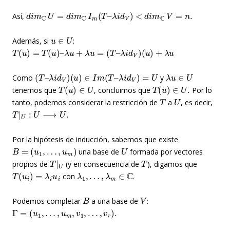
d
i
m
C
U
=
d
i
m
C
I
m
(
T
–
λ
i
d
V
)
<
d
i
m
C
V
=
n
.
Así,
u
∈
U
Además, si
:
T
(
u
)
=
T
(
u
)
–
λ
u
+
λ
u
=
(
T
–
λ
i
d
V
)
(
u
)
+
λ
u
(
T
–
λ
i
d
V
)
(
u
)
∈
I
m
(
T
–
λ
i
d
V
)
=
U
λ
u
∈
U
Como
y
T
(
u
)
∈
U
T
(
u
)
∈
U
.
tenemos que
, concluimos que
Por lo
T
U
tanto, podemos considerar la restricción de
a
, es decir,
T
|
U
:
U
⟶
U
.
Por la hipótesis de inducción, sabemos que existe
B
=
(
u
1
,
…
,
u
m
)
U
una base de
formada por vectores
T
|
U
T
propios de
(y en consecuencia de
), digamos que
T
(
u
i
)
=
λ
i
u
i
λ
1
,
…
,
λ
m
∈
C
con
.
B
V
Podemos completar
a una base de
:
Γ
=
(
u
1
,
…
,
u
m
,
v
1
,
…
,
v
r
)
.