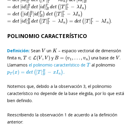
=
d
e
t
[
i
d
]
Γ
B
d
e
t
[
i
d
]
B
Γ
d
e
t
(
[
T
]
Γ
Γ
−
λ
I
n
)
=
d
e
t
(
[
i
d
]
Γ
B
[
i
d
]
B
Γ
)
d
e
t
(
[
T
]
Γ
Γ
−
λ
I
n
)
=
d
e
t
[
i
d
]
B
B
d
e
t
(
[
T
]
Γ
Γ
−
λ
I
n
)
=
d
e
t
(
[
T
]
Γ
Γ
−
λ
I
n
)
.
POLINOMIO CARACTERÍSTICO
V
K
Definición:
Sean
un
– espacio vectorial de dimensión
n
T
∈
L
(
V
,
V
)
B
=
(
v
1
,
…
,
v
n
)
V
finita
,
y
una base de
.
T
Llamamos
el polinomio característico de
al polinomio
p
T
(
x
)
=
d
e
t
(
[
T
]
B
B
−
x
I
n
)
.
Notemos que, debido a la observación 3, el polinomio
característico no depende de la base elegida, por lo que está
bien definido.
Reescribiendo la observación 1 de acuerdo a la definición
anterior:
T