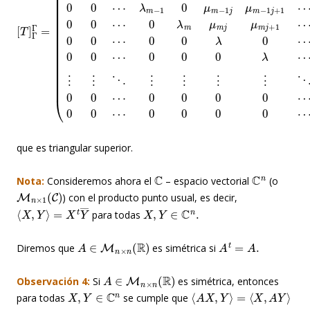
[
μ
μ
0
T
0
2
m
]
0
r
Γ
−
−
λ
Γ
1
1
⋯
=
r
μ
(
−
λ
0
2
1
1
0
r
0
μ
⋮
⋮
⋯
m
⋮
⋮
0
−
⋱
⋱
0
1
μ
r
⋮
⋮
0
1
0
j
⋮
⋮
μ
⋯
1
⋮
⋮
0
j
+
λ
⋮
⋮
1
m
⋯
⋱
⋱
μ
μ
m
⋮
⋮
1
j
⋮
⋮
r
μ
−
m
0
0
1
0
0
μ
j
+
⋯
⋯
1
1
r
λ
0
⋯
0
m
0
λ
μ
0
2
−
m
0
⋯
1
⋯
0
r
0
−
μ
λ
0
1
m
0
μ
μ
0
2
−
m
0
j
1
μ
⋯
r
j
2
0
μ
0
j
0
m
+
0
1
que es triangular superior.
C
C
n
Nota:
Consideremos ahora el
– espacio vectorial
(o
M
n
×
1
(
C
)
) con el producto punto usual, es decir,
⟨
X
,
Y
⟩
=
X
t
Y
―
X
,
Y
∈
C
n
.
para todas
A
∈
M
n
×
n
(
R
)
A
t
=
A
.
Diremos que
es simétrica si
A
∈
M
n
×
n
(
R
)
Observación 4:
Si
es simétrica, entonces
X
,
Y
∈
C
n
⟨
A
X
,
Y
⟩
=
⟨
X
,
A
Y
⟩
para todas
se cumple que