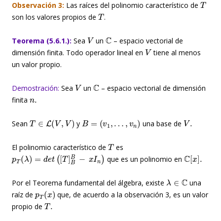
Observación 3:
Las raíces del polinomio característico de
T
son los valores propios de
.
V
C
Teorema (5.6.1.):
Sea
un
– espacio vectorial de
V
dimensión finita. Todo operador lineal en
tiene al menos
un valor propio.
V
C
Demostración:
Sea
un
– espacio vectorial de dimensión
n
.
finita
T
∈
L
(
V
,
V
)
B
=
(
v
1
,
…
,
v
n
)
V
.
Sean
y
una base de
T
El polinomio característico de
es
p
T
(
λ
)
=
d
e
t
(
[
T
]
B
B
−
x
I
n
)
C
[
x
]
.
que es un polinomio en
λ
∈
C
Por el Teorema fundamental del álgebra, existe
una
p
T
(
x
)
raíz de
que, de acuerdo a la observación 3, es un valor
T
.
propio de