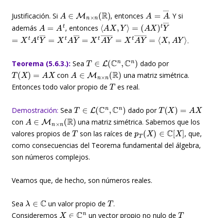
A
∈
M
n
×
n
(
R
)
A
=
A
―
Justificación. Si
, entonces
. Y si
A
=
A
t
⟨
A
X
,
Y
⟩
=
(
A
X
)
t
Y
―
además
, entonces
=
X
t
A
t
Y
―
=
X
t
A
Y
―
=
X
t
A
―
Y
―
=
X
t
A
Y
―
=
⟨
X
,
A
Y
⟩
.
T
∈
L
(
C
n
,
C
n
)
Teorema (5.6.3.):
Sea
dado por
T
(
X
)
=
A
X
A
∈
M
n
×
n
(
R
)
con
una matriz simétrica.
T
Entonces todo valor propio de
es real.
T
∈
L
(
C
n
,
C
n
)
T
(
X
)
=
A
X
Demostración:
Sea
dado por
A
∈
M
n
×
n
(
R
)
con
una matriz simétrica. Sabemos que los
T
p
T
(
X
)
∈
C
[
X
]
valores propios de
son las raíces de
, que,
como consecuencias del Teorema fundamental del álgebra,
son números complejos.
Veamos que, de hecho, son números reales.
λ
∈
C
T
Sea
un valor propio de
.
X
∈
C
n
T
Consideremos
un vector propio no nulo de