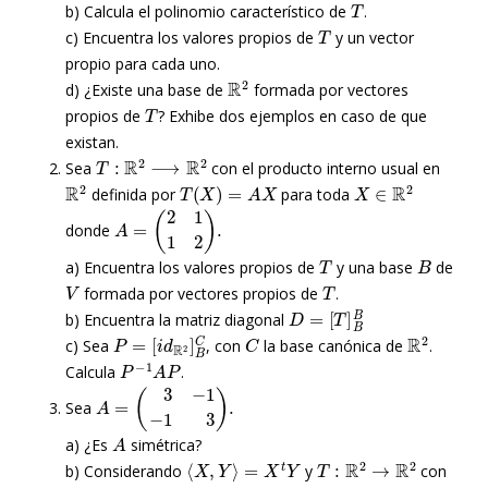
b) Calcula el polinomio característico de
.
T
c) Encuentra los valores propios de
y un vector
propio para cada uno.
R
2
d) ¿Existe una base de
formada por vectores
T
propios de
? Exhibe dos ejemplos en caso de que
existan.
T
:
R
2
⟶
R
2
Sea
con el producto interno usual en
R
2
T
(
X
)
=
A
X
X
∈
R
2
definida por
para toda
A
=
(
2
1
1
2
)
.
donde
T
B
a) Encuentra los valores propios de
y una base
de
V
T
formada por vectores propios de
.
D
=
[
T
]
B
B
b) Encuentra la matriz diagonal
P
[
i
=
d
R
2
]
B
C
C
R
2
c) Sea
, con
la base canónica de
.
P
−
1
A
P
Calcula
.
A
=
(
3
−
1
−
1
3
)
.
Sea
A
a) ¿Es
simétrica?
⟨
X
,
Y
⟩
=
X
t
Y
T
:
R
2
→
R
2
b) Considerando
y
con
T
(
X
)
=
A
X
X
∈
R
2