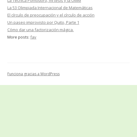
La Técnica Pomodoro, mi tesis y la OMM
La 53 Olimpiada Internacional de Matemáticas
El círculo de preocupación y el círculo de acción
Un paseo improvisto por Quito, Parte 1
Cómo dar una factorización mágica.
More posts:
fav
Funciona gracias a WordPress