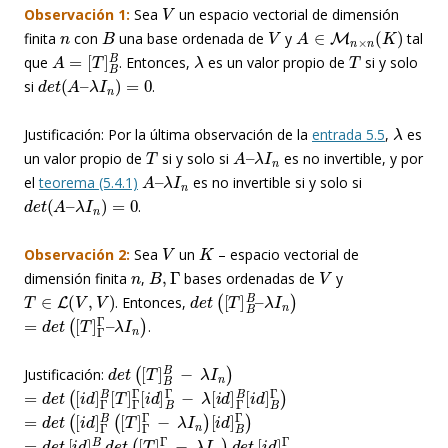
V
Observación 1:
Sea
un espacio vectorial de dimensión
n
B
V
A
∈
M
n
×
n
(
K
)
finita
con
una base ordenada de
y
tal
A
=
[
T
]
B
B
λ
T
que
. Entonces,
es un valor propio de
si y solo
d
e
t
(
A
–
λ
I
n
)
=
0
si
.
λ
Justificación: Por la última observación de la
entrada 5.5
,
es
T
A
–
λ
I
n
un valor propio de
si y solo si
es no invertible, y por
A
–
λ
I
n
el
teorema (5.4.1)
es no invertible si y solo si
d
e
t
(
A
–
λ
I
n
)
=
0
.
V
K
Observación 2:
Sea
un
– espacio vectorial de
n
B
,
Γ
V
dimensión finita
,
bases ordenadas de
y
T
∈
L
(
V
,
V
)
d
λ
I
e
n
t
)
(
[
T
]
B
B
–
. Entonces,
=
d
e
t
(
[
T
]
Γ
Γ
–
λ
I
n
)
.
d
e
t
(
[
T
]
B
B
−
λ
I
n
)
Justificación:
=
d
e
t
(
[
i
d
]
Γ
B
[
T
]
Γ
Γ
[
i
d
]
B
Γ
−
λ
[
i
d
]
Γ
B
[
i
d
]
B
Γ
)
=
d
e
t
(
[
i
d
]
Γ
B
(
[
T
]
Γ
Γ
−
λ
I
n
)
[
i
d
]
B
Γ
)
=
d
e
t
[
i
d
]
Γ
B
d
e
t
(
[
T
]
Γ
Γ
−
λ
I
n
)
d
e
t
[
i
d
]
B
Γ