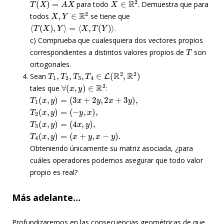
para todo
. Demuestra que para
X
,
Y
∈
R
2
todos
se tiene que
⟨
T
(
X
)
,
Y
⟩
=
⟨
X
,
T
(
Y
)
⟩
.
c) Comprueba que cualesquiera dos vectores propios
T
correspondientes a distintos valores propios de
son
ortogonales.
T
1
,
T
2
,
T
3
,
T
4
∈
L
(
R
2
,
R
2
)
Sean
∀
(
x
,
y
)
∈
R
2
tales que
:
T
1
(
x
,
y
)
=
(
3
x
+
2
y
,
2
x
+
3
y
)
,
T
2
(
x
,
y
)
=
(
−
y
,
x
)
,
T
3
(
x
,
y
)
=
(
4
x
,
y
)
,
T
4
(
x
,
y
)
=
(
x
+
y
,
x
−
y
)
.
Obteniendo únicamente su matriz asociada, ¿para
cuáles operadores podemos asegurar que todo valor
propio es real?
Más adelante…
Profundizaremos en las consecuencias geométricas de que