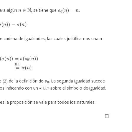
n
∈
N
s
0
(
n
)
=
n
ara algún
, se tiene que
.
σ
(
n
)
)
=
σ
(
n
)
.
e cadena de igualdades, las cuales justificamos una a
n
)
)
=
σ
(
s
0
(
n
)
)
=
H.I.
σ
(
n
)
.
s
0
 (2) de la definición de
. La segunda igualdad sucede
mos indicando con un «H.I.» sobre el símbolo de igualdad.
es la proposición se vale para todos los naturales.
◻