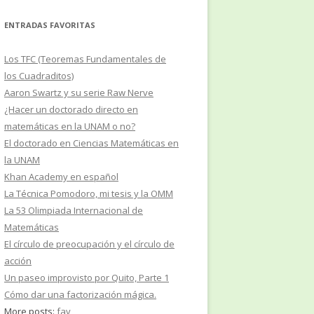
ENTRADAS FAVORITAS
Los TFC (Teoremas Fundamentales de
los Cuadraditos)
Aaron Swartz y su serie Raw Nerve
¿Hacer un doctorado directo en
matemáticas en la UNAM o no?
El doctorado en Ciencias Matemáticas en
la UNAM
Khan Academy en español
La Técnica Pomodoro, mi tesis y la OMM
La 53 Olimpiada Internacional de
Matemáticas
El círculo de preocupación y el círculo de
acción
Un paseo improvisto por Quito, Parte 1
Cómo dar una factorización mágica.
More posts:
fav