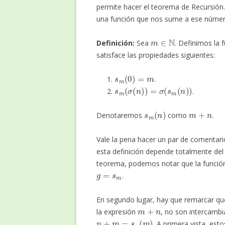
permite hacer el teorema de Recursión
una función que nos sume a ese número 
m
∈
N
Definición:
Sea
. Definimos la 
satisface las propiedades siguientes:
s
m
(
0
)
=
m
.
s
m
(
σ
(
n
)
)
=
σ
(
s
m
(
n
)
)
.
s
m
(
n
)
m
+
n
Denotaremos
como
.
Vale la pena hacer un par de comentari
esta definición depende totalmente del
teorema, podemos notar que la funci
g
=
s
m
.
En segundo lugar, hay que remarcar que
m
+
n
la expresión
, no son intercambi
n
+
m
=
s
n
(
m
)
. A primera vista, est