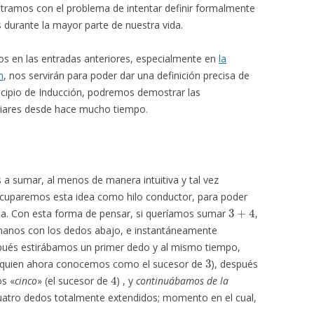
ramos con el problema de intentar definir formalmente
s durante la mayor parte de nuestra vida.
os en las entradas anteriores, especialmente en
la
n
, nos servirán para poder dar una definición precisa de
ncipio de Inducción, podremos demostrar las
liares desde hace mucho tiempo.
a sumar, al menos de manera intuitiva y tal vez
Ocuparemos esta idea como hilo conductor, para poder
3
+
4
suma. Con esta forma de pensar, si queríamos sumar
,
manos con los dedos abajo, e instantáneamente
pués estirábamos un primer dedo y al mismo tiempo,
3
a quien ahora conocemos como el sucesor de
), después
4
s «
cinco
» (el sucesor de
) , y
continuábamos de la
atro dedos totalmente extendidos; momento en el cual,