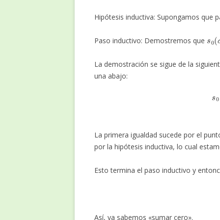
Hipótesis inductiva: Supongamos que p
s
0
(
Paso inductivo: Demostremos que
La demostración se sigue de la siguient
una abajo:
s
0
(
σ
(
La primera igualdad sucede por el punto
por la hipótesis inductiva, lo cual esta
Esto termina el paso inductivo y entonc
Así, ya sabemos «sumar cero».