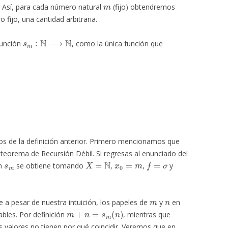
m
. Así, para cada número natural
(fijo) obtendremos
fijo, una cantidad arbitraria.
s
m
:
N
⟶
N
función
, como la única función que
os de la definición anterior. Primero mencionamos que
 teorema de Recursión Débil. Si regresas al enunciado del
s
m
X
=
N
x
0
=
m
f
=
σ
ón
se obtiene tomando
,
,
y
m
n
 a pesar de nuestra intuición, los papeles de
y
en
m
+
n
=
s
m
(
n
)
ables. Por definición
, mientras que
os valores no tienen por qué coincidir. Veremos que en