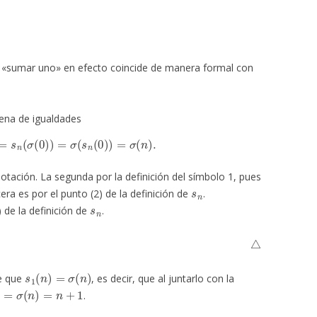
 «sumar uno» en efecto coincide de manera formal con
ena de igualdades
1
)
=
s
n
(
σ
(
0
)
)
=
σ
(
s
n
(
0
)
)
=
σ
(
n
)
.
otación. La segunda por la definición del símbolo 1, pues
s
n
era es por el punto (2) de la definición de
.
s
n
) de la definición de
.
△
s
1
(
n
)
=
σ
(
n
)
e que
, es decir, que al juntarlo con la
=
σ
(
n
)
=
n
+
1
.