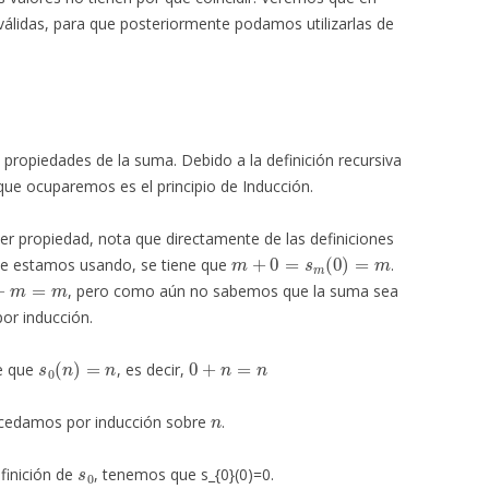
válidas, para que posteriormente podamos utilizarlas de
propiedades de la suma. Debido a la definición recursiva
que ocuparemos es el principio de Inducción.
er propiedad, nota que directamente de las definiciones
m
+
0
=
s
m
(
0
)
=
m
ue estamos usando, se tiene que
.
m
=
m
, pero como aún no sabemos que la suma sea
or inducción.
s
0
(
n
)
=
n
0
+
n
=
n
e que
, es decir,
n
edamos por inducción sobre
.
s
0
efinición de
, tenemos que s_{0}(0)=0.