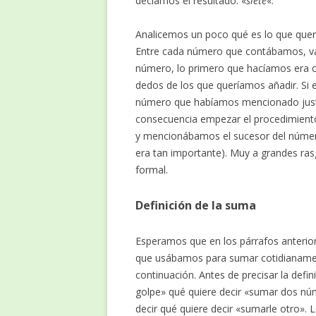
decíamos el resultado: «
siete
«.
Analicemos un poco qué es lo que que
Entre cada número que contábamos, va
número, lo primero que hacíamos era 
dedos de los que queríamos añadir. Si e
número que habíamos mencionado justo 
consecuencia empezar el procedimiento 
y mencionábamos el sucesor del núme
era tan importante). Muy a grandes r
formal.
Definición de la suma
Esperamos que en los párrafos anterior
que usábamos para sumar cotidianamen
continuación. Antes de precisar la defi
golpe» qué quiere decir «sumar dos núm
decir qué quiere decir «sumarle otro».