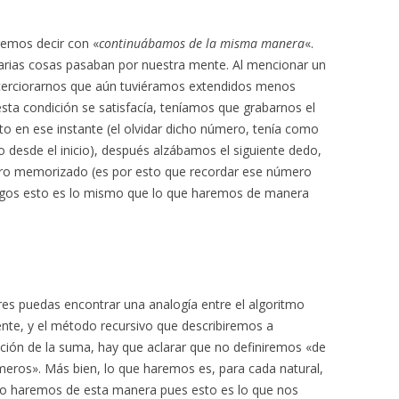
remos decir con «
continuábamos de la misma manera
«.
rias cosas pasaban por nuestra mente. Al mencionar un
cerciorarnos que aún tuviéramos extendidos menos
sta condición se satisfacía, teníamos que grabarnos el
en ese instante (el olvidar dicho número, tenía como
desde el inicio), después alzábamos el siguiente dedo,
ro memorizado (es por esto que recordar ese número
asgos esto es lo mismo que lo que haremos de manera
es puedas encontrar una analogía entre el algoritmo
te, y el método recursivo que describiremos a
nición de la suma, hay que aclarar que no definiremos «de
eros». Más bien, lo que haremos es, para cada natural,
 Lo haremos de esta manera pues esto es lo que nos