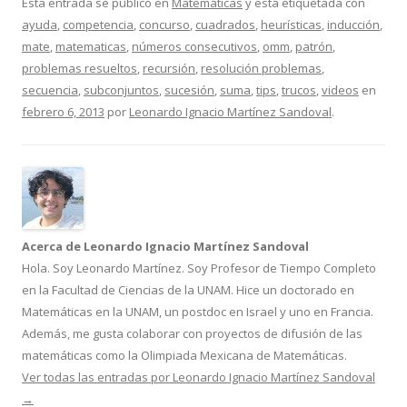
Esta entrada se publicó en
Matemáticas
y está etiquetada con
ayuda
,
competencia
,
concurso
,
cuadrados
,
heurísticas
,
inducción
,
mate
,
matematicas
,
números consecutivos
,
omm
,
patrón
,
problemas resueltos
,
recursión
,
resolución problemas
,
secuencia
,
subconjuntos
,
sucesión
,
suma
,
tips
,
trucos
,
videos
en
febrero 6, 2013
por
Leonardo Ignacio Martínez Sandoval
.
Acerca de Leonardo Ignacio Martínez Sandoval
Hola. Soy Leonardo Martínez. Soy Profesor de Tiempo Completo
en la Facultad de Ciencias de la UNAM. Hice un doctorado en
Matemáticas en la UNAM, un postdoc en Israel y uno en Francia.
Además, me gusta colaborar con proyectos de difusión de las
matemáticas como la Olimpiada Mexicana de Matemáticas.
Ver todas las entradas por Leonardo Ignacio Martínez Sandoval
→