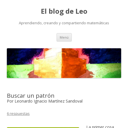
El blog de Leo
Aprendiendo, creando y compartiendo matemáticas
Saltar
Menú
al
contenido
Buscar un patrón
Por Leonardo Ignacio Martínez Sandoval
6 respuestas
La primer cosa