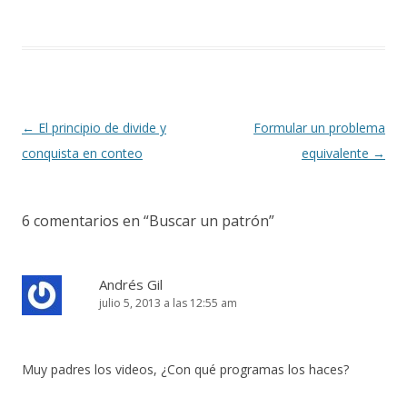
Navegación
←
El principio de divide y
Formular un problema
de
conquista en conteo
equivalente
→
entradas
6 comentarios en “
Buscar un patrón
”
Andrés Gil
julio 5, 2013 a las 12:55 am
Muy padres los videos, ¿Con qué programas los haces?