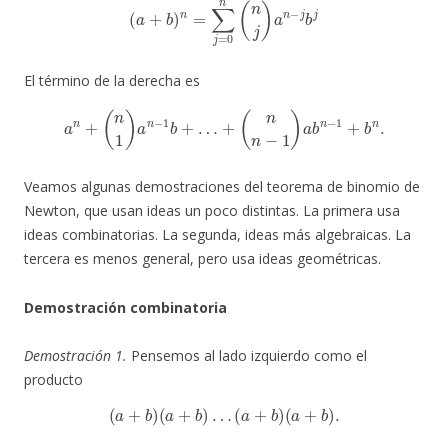
El término de la derecha es
a
n
+
(
n
1
)
a
n
−
1
b
+
…
+
(
n
n
−
1
)
a
b
n
−
1
+
b
n
.
Veamos algunas demostraciones del teorema de binomio de
Newton, que usan ideas un poco distintas. La primera usa
ideas combinatorias. La segunda, ideas más algebraicas. La
tercera es menos general, pero usa ideas geométricas.
Demostración combinatoria
Demostración 1.
Pensemos al lado izquierdo como el
producto
(
a
+
b
)
(
a
+
b
)
…
(
a
+
b
)
(
a
+
b
)
.