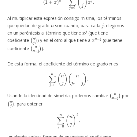
Al multiplicar esta expresión consigo misma, los términos
n
j
que quedan de grado
son cuando, para cada
, elegimos
x
j
en un paréntesis al término que tiene
(que tiene
(
n
j
)
x
n
−
j
coeficiente
) y en el otro al que tiene a
(que tiene
(
n
n
−
j
)
coeficiente
).
n
De esta forma, el coeficiente del término de grado
es
∑
j
=
0
n
(
n
j
)
(
n
n
−
j
)
.
(
n
n
−
j
)
Usando la identidad de simetría, podemos cambiar
por
(
n
j
)
, para obtener
∑
j
=
0
n
(
n
j
)
2
.
Igualando ambas formas de encontrar el coeficiente,