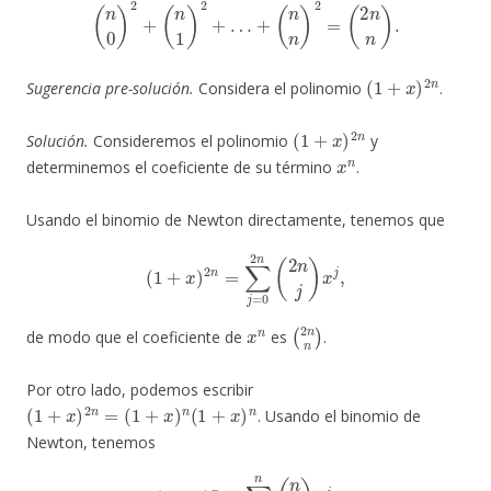
(
n
0
)
2
+
(
n
1
)
2
+
…
+
(
n
n
)
2
=
(
2
n
n
)
.
(
1
+
x
)
2
n
Sugerencia pre-solución.
Considera el polinomio
.
(
1
+
x
)
2
n
Solución.
Consideremos el polinomio
y
x
n
determinemos el coeficiente de su término
.
Usando el binomio de Newton directamente, tenemos que
(
1
+
x
)
2
n
=
∑
j
=
0
2
n
(
2
n
j
)
x
j
,
x
n
(
2
n
n
)
de modo que el coeficiente de
es
.
Por otro lado, podemos escribir
(
1
+
x
)
2
n
=
(
1
+
x
)
n
(
1
+
x
)
n
. Usando el binomio de
Newton, tenemos
(
1
+
x
)
n
=
∑
j
=
0
n
(
n
j
)
x
j
.