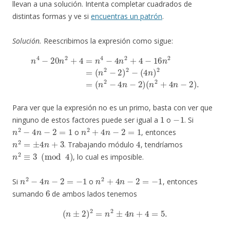
llevan a una solución. Intenta completar cuadrados de
distintas formas y ve si
encuentras un patrón
.
Solución.
Reescribimos la expresión como sigue:
n
4
−
20
n
2
+
4
=
(
n
n
4
2
−
−
4
4
n
n
2
−
+
2
4
)
(
−
n
16
2
+
n
4
2
n
=
−
(
2
n
)
2
.
−
2
)
2
−
(
4
n
)
2
=
Para ver que la expresión no es un primo, basta con ver que
1
−
1
ninguno de estos factores puede ser igual a
o
. Si
n
2
−
4
n
−
2
=
1
n
2
+
4
n
−
2
=
1
o
, entonces
n
2
=
±
4
n
+
3
4
. Trabajando módulo
, tendríamos
n
2
≡
3
(
mod
4
)
, lo cual es imposible.
n
2
−
4
n
−
2
=
−
1
n
2
+
4
n
−
2
=
−
1
Si
o
, entonces
6
sumando
de ambos lados tenemos
(
n
±
2
)
2
=
n
2
±
4
n
+
4
=
5.
5