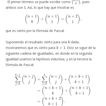
. El primer término se puede escribir como
, pues
1
ambos son
. Así, lo que hay que mostrar es
(
n
+
1
0
)
+
(
n
+
1
1
)
=
(
n
+
2
1
)
,
que es cierto por la fórmula de Pascal.
k
Suponiendo el resultado cierto para una
dada,
k
+
1
mostraremos que es cierto para
. Esto se sigue de la
siguiente cadena de igualdades, en donde en la segunda
igualdad usamos la hipótesis inductiva, y en la tercera la
fórmula de Pascal:
∑
j
=
0
k
+
1
(
n
+
j
j
(
)
n
=
+
∑
k
j
=
+
0
1
k
k
(
+
n
1
+
)
j
=
j
)
(
+
n
(
+
n
k
+
+
k
2
+
k
1
+
k
1
+
)
1
.
)
=
(
n
+
k
+
1
k
)
+