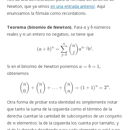
Newton, que ya vimos
en una entrada anterior
. Aquí
enunciamos la fómula como recordatorio.
a
b
Teorema (binomio de Newton).
Para
y
números
n
reales y
un entero no negativo, se tiene que
(
a
+
b
)
n
=
∑
j
=
0
n
(
n
j
)
a
n
−
j
b
j
.
a
=
b
=
1
Si en el binomio de Newton ponemos
,
obtenemos
(
n
0
)
+
(
n
1
)
+
…
+
(
n
n
)
=
(
1
+
1
)
n
=
2
n
.
Otra forma de probar esta identidad es simplemente notar
que tanto la suma de la izquierda como el término de la
derecha cuentan la cantidad de subconjuntos de un conjunto
n
de
elementos: la de la izquierda los cuenta por tamaño, y
el de la derecha decidiendo para cada elemento si está o no.