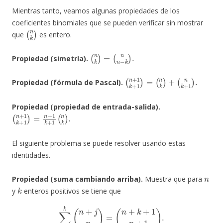
Mientras tanto, veamos algunas propiedades de los
coeficientes binomiales que se pueden verificar sin mostrar
(
n
k
)
que
es entero.
(
(
n
n
k
n
)
−
=
k
)
.
Propiedad (simetría).
(
(
n
n
+
k
+
1
1
k
+
)
.
1
)
=
(
n
k
)
+
Propiedad (fórmula de Pascal).
Propiedad (propiedad de entrada-salida).
(
n
+
1
k
+
1
)
=
n
+
1
k
+
1
(
n
k
)
.
El siguiente problema se puede resolver usando estas
identidades.
n
Propiedad (suma cambiando arriba).
Muestra que para
k
y
enteros positivos se tiene que
∑
j
=
0
k
(
n
+
j
n
)
=
(
n
+
k
+
1
n
+
1
)
.