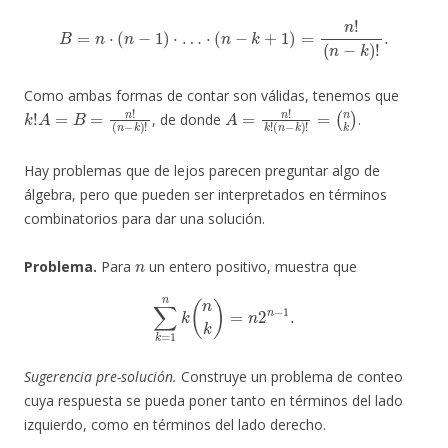
B
=
n
⋅
(
n
−
1
)
⋅
…
⋅
(
n
−
k
+
1
)
=
n
!
(
n
−
k
)
!
.
Como ambas formas de contar son válidas, tenemos que
k
!
A
=
B
=
n
!
(
n
−
k
)
!
A
=
n
!
k
!
(
n
−
k
)
!
=
(
n
k
)
, de donde
.
Hay problemas que de lejos parecen preguntar algo de
álgebra, pero que pueden ser interpretados en términos
combinatorios para dar una solución.
n
Problema.
Para
un entero positivo, muestra que
∑
k
=
1
n
k
(
n
k
)
=
n
2
n
−
1
.
Sugerencia pre-solución.
Construye un problema de conteo
cuya respuesta se pueda poner tanto en términos del lado
izquierdo, como en términos del lado derecho.