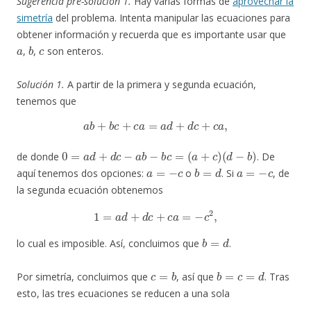
Sugerencia pre-solución 1.
Hay varias formas de
aprovechar la
simetría
del problema. Intenta manipular las ecuaciones para
obtener información y recuerda que es importante usar que
a
b
c
,
,
son enteros.
Solución 1.
A partir de la primera y segunda ecuación,
tenemos que
a
b
+
b
c
+
c
a
=
a
d
+
d
c
+
c
a
,
0
=
a
d
+
d
c
−
a
b
−
b
c
=
(
a
+
c
)
(
d
−
b
)
de donde
. De
a
=
−
c
b
=
d
a
=
−
c
aquí tenemos dos opciones:
o
. Si
, de
la segunda ecuación obtenemos
1
=
a
d
+
d
c
+
c
a
=
−
c
2
,
b
=
d
lo cual es imposible. Así, concluimos que
.
c
=
b
b
=
c
=
d
Por simetría, concluimos que
, así que
. Tras
esto, las tres ecuaciones se reducen a una sola