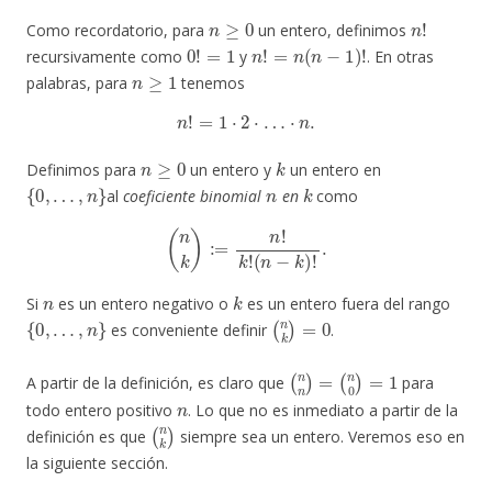
n
≥
0
n
!
Como recordatorio, para
un entero, definimos
0
!
=
1
n
!
=
n
(
n
−
1
)
!
recursivamente como
y
. En otras
n
≥
1
palabras, para
tenemos
n
!
=
1
⋅
2
⋅
…
⋅
n
.
n
≥
0
k
Definimos para
un entero y
un entero en
{
0
,
…
,
n
}
n
k
al
coeficiente binomial
en
como
(
n
k
)
:=
n
!
k
!
(
n
−
k
)
!
.
n
k
Si
es un entero negativo o
es un entero fuera del rango
{
0
,
…
,
n
}
(
n
k
)
=
0
es conveniente definir
.
(
n
n
)
=
(
n
0
)
=
1
A partir de la definición, es claro que
para
n
todo entero positivo
. Lo que no es inmediato a partir de la
(
n
k
)
definición es que
siempre sea un entero. Veremos eso en
la siguiente sección.