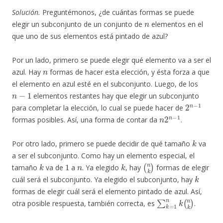
Solución.
Preguntémonos, ¿de cuántas formas se puede
n
elegir un subconjunto de un conjunto de
elementos en el
que uno de sus elementos está pintado de azul?
Por un lado, primero se puede elegir qué elemento va a ser el
n
azul. Hay
formas de hacer esta elección, y ésta forza a que
el elemento en azul esté en el subconjunto. Luego, de los
n
−
1
elementos restantes hay que elegir un subconjunto
2
n
−
1
para completar la elección, lo cual se puede hacer de
n
2
n
−
1
formas posibles. Así, una forma de contar da
.
k
Por otro lado, primero se puede decidir de qué tamaño
va
a ser el subconjunto. Como hay un elemento especial, el
k
1
n
k
(
n
k
)
tamaño
va de
a
. Ya elegido
, hay
formas de elegir
k
cuál será el subconjunto. Ya elegido el subconjunto, hay
formas de elegir cuál será el elemento pintado de azul. Así,
∑
k
=
1
n
k
(
n
k
)
otra posible respuesta, también correcta, es
.