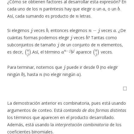
¿Cómo se obtienen factores al desarrollar esta expresión? En
n
a
b
cada uno de los
paréntesis hay que elegir o un
, o un
.
n
Así, cada sumando es producto de
letras.
j
b
n
−
j
a
Si elegimos
veces
, entonces elegimos
veces
. ¿De
j
b
cuántas formas podemos elegir
veces
? Tantas como
j
n
subconjuntos de tamaño
de un conjunto de
elementos,
(
n
j
)
a
n
−
j
b
j
(
n
j
)
es decir,
.Así, el término
aparece
veces.
j
0
Para terminar, notemos que
puede ir desde
(no elegir
b
n
a
ningún
), hasta
(no elegir ningún
).
◻
La demostración anterior es combinatoria, pues está usando
argumentos de conteo. Está
contando de dos formas distintas
los términos que aparecen en el producto desarrollado.
Además, está usando la
interpretación combinatoria
de los
coeficientes binomiales.