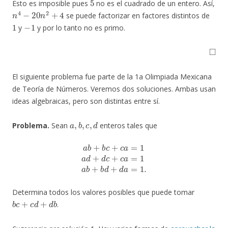
Esto es imposible pues
no es el cuadrado de un entero. Así,
n
4
−
20
n
2
+
4
se puede factorizar en factores distintos de
1
−
1
y
y por lo tanto no es primo.
◻
El siguiente problema fue parte de la 1a Olimpiada Mexicana
de Teoría de Números. Veremos dos soluciones. Ambas usan
ideas algebraicas, pero son distintas entre sí.
a
,
b
,
c
,
d
Problema.
Sean
enteros tales que
a
b
+
b
c
+
c
a
=
1
a
d
+
d
c
+
c
a
=
1
a
b
+
b
d
+
d
a
=
1.
Determina todos los valores posibles que puede tomar
b
c
+
c
d
+
d
b
.