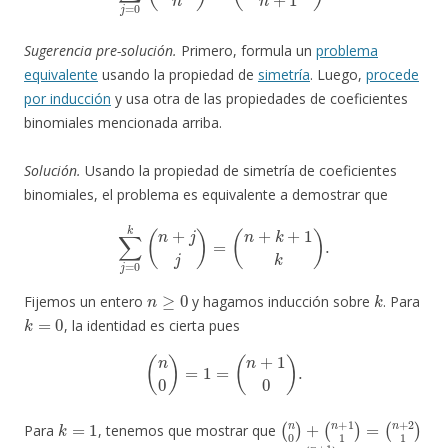
Sugerencia pre-solución.
Primero, formula un
problema
equivalente
usando la propiedad de
simetría
. Luego,
procede
por inducción
y usa otra de las propiedades de coeficientes
binomiales mencionada arriba.
Solución.
Usando la propiedad de simetría de coeficientes
binomiales, el problema es equivalente a demostrar que
∑
j
=
0
k
(
n
+
j
j
)
=
(
n
+
k
+
1
k
)
.
n
≥
0
k
Fijemos un entero
y hagamos inducción sobre
. Para
k
=
0
, la identidad es cierta pues
(
n
0
)
=
1
=
(
n
+
1
0
)
.
k
=
1
(
(
(
n
n
n
0
+
+
)
1
2
+
1
1
)
)
=
Para
, tenemos que mostrar que
(
n
+
1
0
)