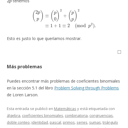
tenemos
(
2
p
p
)
≡
(
p
0
)
2
+
(
p
p
)
2
≡
1
+
1
≡
2
(
mod
p
2
)
.
Esto es justo lo que queríamos mostrar.
◻
Más problemas
Puedes encontrar más problemas de coeficientes binomiales
en la sección 5.1 del libro
Problem Solving through Problems
de Loren Larson.
Esta entrada se publicó en
Matemáticas
y está etiquetada con
álgebra
,
coeficientes binomiales
,
combinatoria
,
congruencias
,
doble conteo
,
identidad
,
pascal
,
primos
,
series
,
sumas
,
triángulo