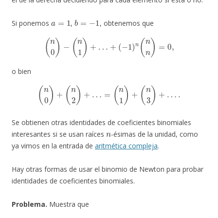
a
=
1
b
=
−
1
Si ponemos
,
, obtenemos que
(
n
0
)
−
(
n
1
)
+
…
+
(
−
1
)
n
(
n
n
)
=
0
,
o bien
(
n
0
)
+
(
n
2
)
+
…
=
(
n
1
)
+
(
n
3
)
+
…
.
Se obtienen otras identidades de coeficientes binomiales
n
interesantes si se usan raíces
-ésimas de la unidad, como
ya vimos en la entrada de
aritmética compleja
.
Hay otras formas de usar el binomio de Newton para probar
identidades de coeficientes binomiales.
Problema.
Muestra que