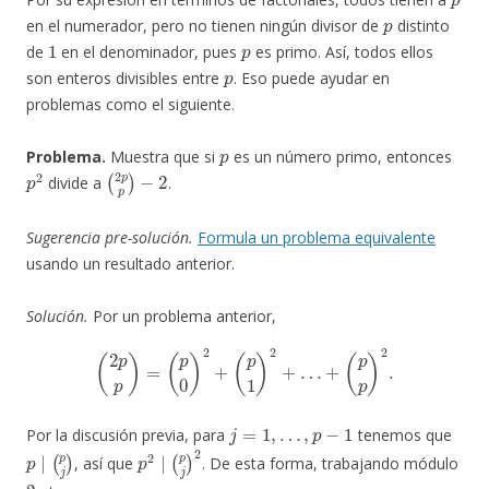
p
en el numerador, pero no tienen ningún divisor de
distinto
1
p
de
en el denominador, pues
es primo. Así, todos ellos
p
son enteros divisibles entre
. Eso puede ayudar en
problemas como el siguiente.
p
Problema.
Muestra que si
es un número primo, entonces
p
2
(
−
2
2
p
p
)
divide a
.
Sugerencia pre-solución.
Formula un problema equivalente
usando un resultado anterior.
Solución.
Por un problema anterior,
(
2
p
p
)
=
(
p
0
)
2
+
(
p
1
)
2
+
…
+
(
p
p
)
2
.
j
=
1
,
…
,
p
−
1
Por la discusión previa, para
tenemos que
p
∣
(
p
j
)
p
2
∣
(
p
j
)
2
, así que
. De esta forma, trabajando módulo
2
p