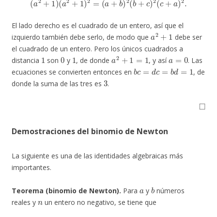
El lado derecho es el cuadrado de un entero, así que el
a
2
+
1
izquierdo también debe serlo, de modo que
debe ser
el cuadrado de un entero. Pero los únicos cuadrados a
1
0
1
a
2
+
1
=
1
a
=
0
distancia
son
y
, de donde
, y así
. Las
b
c
=
d
c
=
b
d
=
1
ecuaciones se convierten entonces en
, de
3
donde la suma de las tres es
.
◻
Demostraciones del binomio de Newton
La siguiente es una de las identidades algebraicas más
importantes.
a
b
Teorema (binomio de Newton).
Para
y
números
n
reales y
un entero no negativo, se tiene que
(
a
+
b
)
n
=
∑
j
=
0
n
(
n
j
)
a
n
−
j
b
j