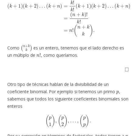
(
k
+
1
)
(
k
+
2
)
…
(
k
+
n
)
=
k
!
k
!
(
(
k
n
+
+
1
k
)
k
(
k
)
.
+
2
)
…
(
k
+
n
)
=
(
n
+
k
)
!
k
!
=
n
!
(
n
+
k
k
)
Como
es un entero, tenemos que el lado derecho es
n
!
un múltiplo de
, como queríamos.
◻
Otro tipo de técnicas hablan de la divisibilidad de un
p
coeficiente binomial. Por ejemplo si tenemos un primo
,
sabemos que todos los siguiente coeficientes binomiales son
enteros
(
p
1
)
,
(
p
2
)
,
…
,
(
p
p
)
.
p
Por su expresión en términos de factoriales, todos tienen a