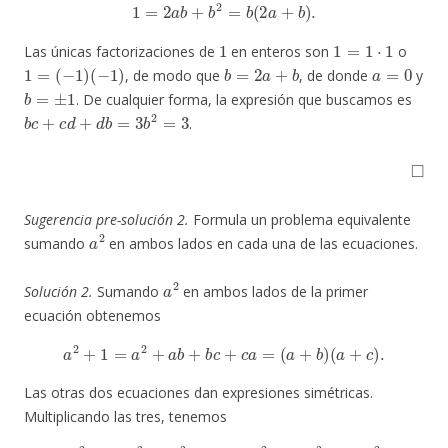
1
=
2
a
b
+
b
2
=
b
(
2
a
+
b
)
.
1
1
=
1
⋅
1
Las únicas factorizaciones de
en enteros son
o
1
=
(
−
1
)
(
−
1
)
b
=
2
a
+
b
a
=
0
, de modo que
, de donde
y
b
=
±
1
. De cualquier forma, la expresión que buscamos es
b
c
+
c
d
+
d
b
=
3
b
2
=
3
.
◻
Sugerencia pre-solución 2.
Formula un problema equivalente
a
2
sumando
en ambos lados en cada una de las ecuaciones.
a
2
Solución 2.
Sumando
en ambos lados de la primer
ecuación obtenemos
a
2
+
1
=
a
2
+
a
b
+
b
c
+
c
a
=
(
a
+
b
)
(
a
+
c
)
.
Las otras dos ecuaciones dan expresiones simétricas.
Multiplicando las tres, tenemos
(
a
2
+
1
)
(
a
2
+
1
)
2
=
(
a
+
b
)
2
(
b
+
c
)
2
(
c
+
a
)
2
.