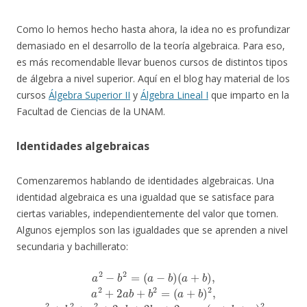
Como lo hemos hecho hasta ahora, la idea no es profundizar
demasiado en el desarrollo de la teoría algebraica. Para eso,
es más recomendable llevar buenos cursos de distintos tipos
de álgebra a nivel superior. Aquí en el blog hay material de los
cursos
Álgebra Superior II
y
Álgebra Lineal I
que imparto en la
Facultad de Ciencias de la UNAM.
Identidades algebraicas
Comenzaremos hablando de identidades algebraicas. Una
identidad algebraica es una igualdad que se satisface para
ciertas variables, independientemente del valor que tomen.
Algunos ejemplos son las igualdades que se aprenden a nivel
secundaria y bachillerato:
(
a
+
b
)
2
,
(
a
a
2
−
a
+
b
2
b
)
(
−
2
a
b
+
n
2
c
−
2
=
1
+
(
+
a
2
a
−
a
n
b
b
−
)
+
(
2
a
2
b
+
b
+
b
c
…
)
+
,
a
+
2
2
a
c
+
a
b
2
=
n
a
(
−
a
b
2
+
+
+
b
b
b
+
2
n
c
=
−
)
2
1
,
a
)
.
n
−
b
n
=