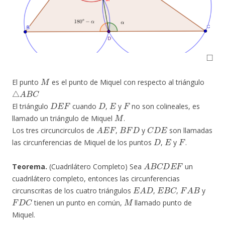
◻
M
El punto
es el punto de Miquel con respecto al triángulo
△
A
B
C
D
E
F
D
E
F
El triángulo
cuando
,
y
no son colineales, es
M
llamado un triángulo de Miquel
.
A
E
F
B
F
D
C
D
E
Los tres circuncirculos de
,
y
son llamadas
D
E
F
las circunferencias de Miquel de los puntos
,
y
.
A
B
C
D
E
F
Teorema.
(Cuadrilátero Completo) Sea
un
cuadrilátero completo, entonces las circunferencias
E
A
D
E
B
C
F
A
B
circunscritas de los cuatro triángulos
,
,
y
F
D
C
M
tienen un punto en común,
llamado punto de
Miquel.