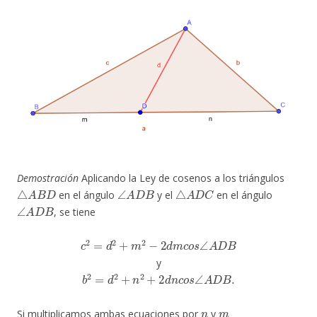
Demostración
Aplicando la Ley de cosenos a los triángulos
△
A
B
D
∠
A
D
B
△
A
D
C
en el ángulo
y el
en el ángulo
∠
A
D
B
, se tiene
c
2
=
d
2
+
m
2
−
2
d
m
c
o
s
∠
A
D
B
y
b
2
=
d
2
+
n
2
+
2
d
n
c
o
s
∠
A
D
B
.
n
m
Si multiplicamos ambas ecuaciones por
y