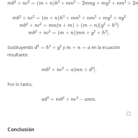
m
b
2
+
n
c
2
=
(
m
+
n
)
h
2
+
m
n
2
+
n
m
2
+
m
y
2
+
n
y
2
m
b
2
+
n
c
2
=
m
n
(
n
+
m
)
+
(
m
+
n
)
(
y
2
+
h
2
)
m
b
2
+
n
c
2
=
(
m
+
n
)
[
m
n
+
y
2
+
h
2
]
.
d
2
=
h
2
+
y
2
m
+
n
=
a
Sustituyendo
y
en la ecuación
resultante:
m
b
2
+
n
c
2
=
a
[
m
n
+
d
2
]
.
Por lo tanto,
a
d
2
=
m
b
2
+
n
c
2
−
a
m
n
.
◻
Conclusión