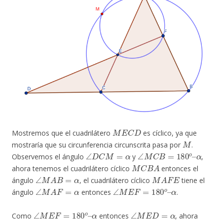
M
E
C
D
Mostremos que el cuadrilátero
es cíclico, ya que
M
mostraría que su circunferencia circunscrita pasa por
.
∠
D
C
M
=
α
∠
M
C
B
=
180
o
–
α
Observemos el ángulo
y
,
M
C
B
A
ahora tenemos el cuadrilátero cíclico
entonces el
∠
M
A
B
=
α
M
A
F
E
ángulo
, el cuadrilátero cíclico
tiene el
∠
M
A
F
=
α
∠
M
E
F
=
180
o
–
α
ángulo
entonces
.
∠
M
E
F
=
180
o
–
α
∠
M
E
D
=
α
Como
entonces
, ahora