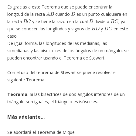
Es gracias a este Teorema que se puede encontrar la
A
B
D
longitud de la recta
cuando
es un punto cualquiera en
B
C
D
B
C
la recta
y se tiene la razón en la cual
divide a
, ya
B
D
D
C
que se conocen las longitudes y signos de
y
en este
caso.
De igual forma, las longitudes de las medianas, las
simedianas y las bisectrices de los ángulos de un triángulo, se
pueden encontrar usando el Teorema de Stewart.
Con el uso del teorema de Stewart se puede resolver el
siguiente Teorema.
Teorema.
Si las bisectrices de dos ángulos interiores de un
triángulo son iguales, el triángulo es isósceles.
Más adelante…
Se abordará el Teorema de Miquel.