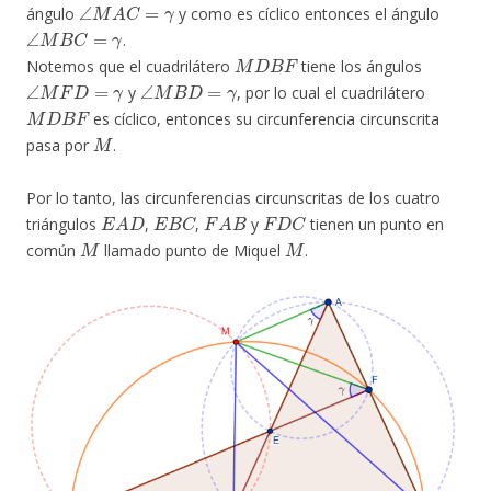
∠
M
A
C
=
γ
ángulo
y como es cíclico entonces el ángulo
∠
M
B
C
=
γ
.
M
D
B
F
Notemos que el cuadrilátero
tiene los ángulos
∠
M
F
D
=
γ
∠
M
B
D
=
γ
y
, por lo cual el cuadrilátero
M
D
B
F
es cíclico, entonces su circunferencia circunscrita
M
pasa por
.
Por lo tanto, las circunferencias circunscritas de los cuatro
E
A
D
E
B
C
F
A
B
F
D
C
triángulos
,
,
y
tienen un punto en
M
M
común
llamado punto de Miquel
.