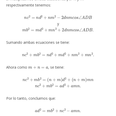
respectivamente tenemos:
n
c
2
=
n
d
2
+
n
m
2
−
2
d
n
m
c
o
s
∠
A
D
B
y
m
b
2
=
m
d
2
+
m
n
2
+
2
d
n
m
c
o
s
∠
A
D
B
.
Sumando ambas ecuaciones se tiene:
n
c
2
+
m
b
2
=
n
d
2
+
m
d
2
+
n
m
2
+
m
n
2
.
m
+
n
=
a
Ahora como
, se tiene:
n
c
2
+
m
b
2
=
(
n
+
m
)
d
2
+
(
n
+
m
)
m
n
n
c
2
+
m
b
2
=
a
d
2
+
a
m
n
.
Por lo tanto, concluimos que:
a
d
2
=
m
b
2
+
n
c
2
−
a
m
n
.