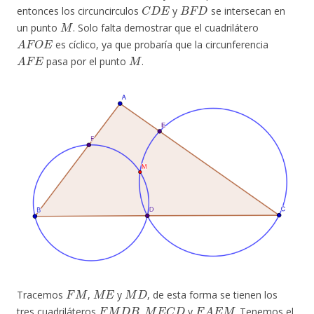
C
D
E
B
F
D
entonces los circuncirculos
y
se intersecan en
M
un punto
. Solo falta demostrar que el cuadrilátero
A
F
O
E
es cíclico, ya que probaría que la circunferencia
A
F
E
M
pasa por el punto
.
F
M
M
E
M
D
Tracemos
,
y
, de esta forma se tienen los
F
M
D
B
M
E
C
D
F
A
E
M
tres cuadriláteros
,
y
. Tenemos el