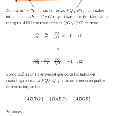
P
Q
P
′
Q
′
Demostración.
Tracemos las rectas
y
, las cuales
A
B
G
G
′
intersecan a
en
y
respectivamente. Por Menelao al
A
B
C
Q
G
Q
′
G
′
triángulo
con transversales
y
, se tiene
A
G
G
B
⋅
B
P
P
C
⋅
C
Q
Q
A
=
−
1
. . . (1)
y
A
G
′
G
′
B
⋅
B
P
′
P
′
C
⋅
C
Q
′
Q
′
A
=
−
1
. . . (2)
A
B
Como
es una transversal que corta los lados del
P
Q
P
′
Q
′
cuadrángulo inscrito
y la circunferencia en puntos
de involución, se tiene
{
A
B
R
′
G
′
}
=
{
B
A
R
G
}
=
{
A
B
G
R
}
.
Entonces