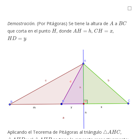
◻
A
B
C
Demostración.
(Por Pitágoras) Se tiene la altura de
a
H
A
H
=
h
C
H
=
x
que corta en el punto
, donde
,
,
H
D
=
y
.
△
A
H
C
Aplicando el Teorema de Pitágoras al triángulo
,
△
A
H
D
△
A
H
B