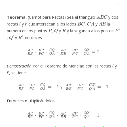
◻
A
B
C
Teorema.
(Carnot para Rectas) Sea el triángulo
y dos
l
l
′
B
C
C
A
A
B
rectas
y
que intersecan a los lados
,
y
la
P
Q
R
P
′
primera en los puntos
,
y
y la segunda a los puntos
Q
′
R
′
,
y
, entonces
A
R
R
B
⋅
B
P
P
C
⋅
C
Q
Q
A
⋅
A
R
′
R
′
B
⋅
B
P
′
P
′
C
⋅
C
Q
′
Q
′
A
=
1.
l
Demostración
Por el Teorema de Menelao con las rectas
y
l
′
, se tiene
A
R
R
B
⋅
B
P
P
C
⋅
C
Q
Q
A
=
−
1
A
R
′
R
′
B
⋅
B
P
′
P
′
C
⋅
C
Q
′
Q
′
A
=
−
1.
y
Entonces multiplicándolos
A
R
R
B
⋅
B
P
P
C
⋅
C
Q
Q
A
⋅
A
R
′
R
′
B
⋅
B
P
′
P
′
C
⋅
C
Q
′
Q
′
A
=
1.