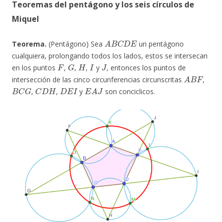
Teoremas del pentágono y los seis círculos de
Miquel
A
B
C
D
E
Teorema.
(Pentágono)
Sea
un pentágono
cualquiera, prolongando todos los lados, estos se intersecan
F
G
H
I
J
en los puntos
,
,
,
y
, entonces los puntos de
A
B
F
intersección de las cinco circunferencias circunscritas
,
B
C
G
C
D
H
D
E
I
E
A
J
,
,
y
son conciclicos.