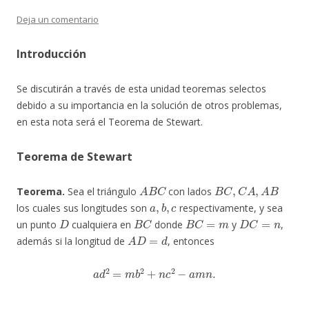
Deja un comentario
Introducción
Se discutirán a través de esta unidad teoremas selectos
debido a su importancia en la solución de otros problemas,
en esta nota será el Teorema de Stewart.
Teorema de Stewart
A
B
C
B
C
,
C
A
,
A
B
Teorema.
Sea el triángulo
con lados
a
,
b
,
c
los cuales sus longitudes son
respectivamente, y sea
D
B
C
B
C
=
m
D
C
=
n
un punto
cualquiera en
donde
y
,
A
D
=
d
además si la longitud de
, entonces
a
d
2
=
m
b
2
+
n
c
2
−
a
m
n
.