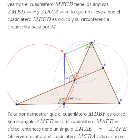
M
E
C
D
veamos el cuadrilátero
tiene los ángulos
∠
M
E
D
=
α
∠
D
C
M
=
α
y
, lo que nos lleva a que el
M
E
C
D
cuadrilátero
es cíclico y su circunferencia
M
circunscrita pasa por
.
M
D
B
F
Falta por demostrar que el cuadrilátero
es cíclico.
∠
M
F
E
=
γ
M
A
F
E
Sea el ángulo
, el cuadrilátero
es
∠
M
A
E
=
γ
=
∠
M
F
E
cíclico, entonces tiene un ángulo
.
M
C
B
A
Observemos ahora el cuadrilátero
cíclico, con su