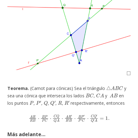
◻
△
A
B
C
Teorema.
(Carnot para cónicas)
Sea el triángulo
y
B
C
C
A
A
B
sea una cónica que interseca los lados
,
y
en
P
P
′
Q
Q
′
R
R
′
los puntos
,
,
,
,
,
respectivamente, entonces
A
R
R
B
⋅
B
P
P
C
⋅
C
Q
Q
A
⋅
A
R
′
R
′
B
⋅
B
P
′
P
′
C
⋅
C
Q
′
Q
′
A
=
1.
Más adelante…