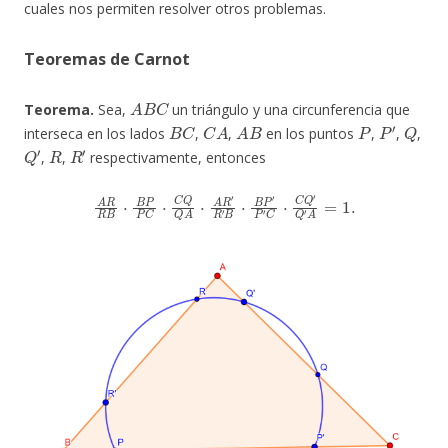
cuales nos permiten resolver otros problemas.
Teoremas de Carnot
A
B
C
Teorema.
Sea,
un triángulo y una circunferencia que
B
C
C
A
A
B
P
P
′
Q
interseca en los lados
,
,
en los puntos
,
,
,
Q
′
R
R
′
,
,
respectivamente, entonces
A
R
R
B
⋅
B
P
P
C
⋅
C
Q
Q
A
⋅
A
R
′
R
′
B
⋅
B
P
′
P
′
C
⋅
C
Q
′
Q
′
A
=
1.