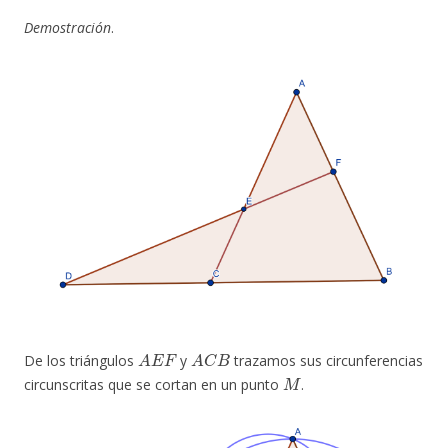
Demostración
.
A
E
F
A
C
B
De los triángulos
y
trazamos sus circunferencias
M
circunscritas que se cortan en un punto
.