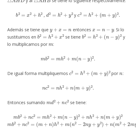
y al
se tiene lo siguiente respectivamente:
b
2
=
x
2
+
h
2
d
2
=
h
2
+
y
2
c
2
=
h
2
+
(
m
+
y
)
2
.
,
y
y
+
x
=
n
x
=
n
−
y
Además se tiene que
entonces
. Si lo
b
2
=
h
2
+
x
2
b
2
=
h
2
+
(
n
−
y
)
2
sustituimos en
se tiene
y
m
lo multiplicamos por
:
m
b
2
=
m
h
2
+
m
(
n
−
y
)
2
.
c
2
=
h
2
+
(
m
+
y
)
2
n
De igual forma multipliquemos
por
:
n
c
2
=
n
h
2
+
n
(
m
+
y
)
2
.
m
d
2
+
n
c
2
Entonces sumando
se tiene:
m
b
2
+
n
c
2
=
m
h
2
+
m
(
n
−
y
)
2
+
n
h
2
+
n
(
m
+
y
)
2
(
m
+
n
)
h
2
+
m
(
n
2
−
m
2
b
n
2
y
+
+
n
y
c
2
2
)
+
=
n
(
m
2
+
2
m
y
+
y
2
)
(
m
+
n
)
h
2
+
m
n
2
−
2
m
m
n
b
y
2
+
+
m
n
c
y
2
2
=
+
n
m
2
+
2
m
n
y
+
n
y
2