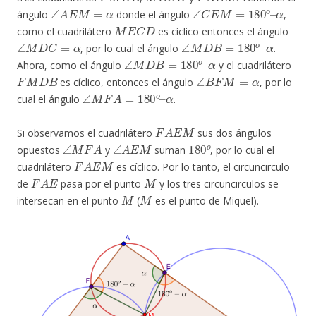
∠
A
E
M
=
α
∠
C
E
M
=
180
o
–
α
ángulo
donde el ángulo
,
M
E
C
D
como el cuadrilátero
es cíclico entonces el ángulo
∠
M
D
C
=
α
∠
M
D
B
=
180
o
–
α
, por lo cual el ángulo
.
∠
M
D
B
=
180
o
–
α
Ahora, como el ángulo
y el cuadrilátero
F
M
D
B
∠
B
F
M
=
α
es cíclico, entonces el ángulo
, por lo
∠
M
F
A
=
180
o
–
α
cual el ángulo
.
F
A
E
M
Si observamos el cuadrilátero
sus dos ángulos
∠
M
F
A
∠
A
E
M
180
o
opuestos
y
suman
, por lo cual el
F
A
E
M
cuadrilátero
es cíclico. Por lo tanto, el circuncirculo
F
A
E
M
de
pasa por el punto
y los tres circuncirculos se
M
M
intersecan en el punto
(
es el punto de Miquel).