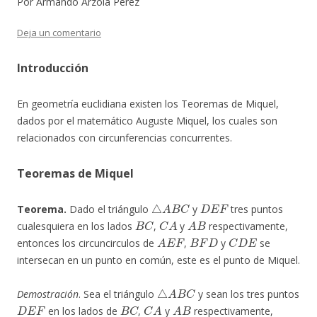
Por Armando Arzola Pérez
Deja un comentario
Introducción
En geometría euclidiana existen los Teoremas de Miquel,
dados por el matemático Auguste Miquel, los cuales son
relacionados con circunferencias concurrentes.
Teoremas de Miquel
△
A
B
C
D
E
F
Teorema.
Dado el triángulo
y
tres puntos
B
C
C
A
A
B
cualesquiera en los lados
,
y
respectivamente,
A
E
F
B
F
D
C
D
E
entonces los circuncirculos de
,
y
se
intersecan en un punto en común, este es el punto de Miquel.
△
A
B
C
Demostración
. Sea el triángulo
y sean los tres puntos
D
E
F
B
C
C
A
A
B
en los lados de
,
y
respectivamente,