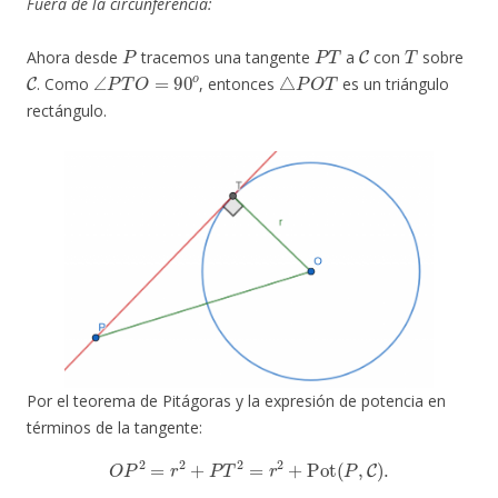
Fuera de la circunferencia:
P
P
T
C
T
Ahora desde
tracemos una tangente
a
con
sobre
C
∠
P
T
O
=
90
o
△
P
O
T
. Como
, entonces
es un triángulo
rectángulo.
Por el teorema de Pitágoras y la expresión de potencia en
términos de la tangente:
O
P
2
=
r
2
+
P
T
2
=
r
2
+
Pot
(
P
,
C
)
.