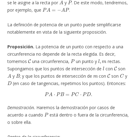
se le asigne a la recta por
y
. De este modo, tendremos,
P
A
=
−
A
P
por ejemplo, que
.
La definición de potencia de un punto puede simplificarse
notablemente en vista de la siguiente proposición.
Proposición.
La potencia de un punto con respecto a una
circunferencia no depende de la recta elegida. Es decir,
C
P
l
,
m
tomemos
una circunferencia,
un punto y
rectas.
l
C
Supongamos que los puntos de intersección de
con
son
A
B
m
C
C
y
; y que los puntos de intersección de
con
son
y
D
(en caso de tangencias, repetimos los puntos). Entonces:
P
A
⋅
P
B
=
P
C
⋅
P
D
.
Demostración.
Haremos la demostración por casos de
P
acuerdo a cuando
está dentro o fuera de la circunferencia,
o sobre ella.
Dentro de la circunferencia
: