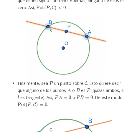
que tienen signo contrario. Además, ninguno de ellos es
Pot
(
P
,
C
)
<
0
cero. Así,
.
P
C
Finalmente, sea
un punto sobre
. Esto quiere decir
A
B
P
que alguno de los puntos
o
es
(quizás ambos, si
l
P
A
=
0
P
B
=
0
es tangente). Así,
ó
. De este modo
Pot
(
P
,
C
)
=
0
.