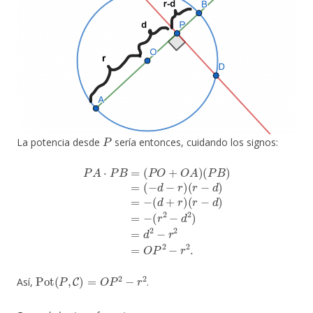
P
La potencia desde
sería entonces, cuidando los signos:
P
A
⋅
P
B
=
(
P
O
+
(
r
O
2
A
−
)
d
(
P
2
B
)
=
)
=
d
(
2
−
−
d
r
−
2
r
=
)
(
O
r
−
P
d
2
)
−
=
r
−
2
(
.
d
+
r
)
(
r
−
d
)
=
−
Pot
(
P
,
C
)
=
O
P
2
−
r
2
Así,
.