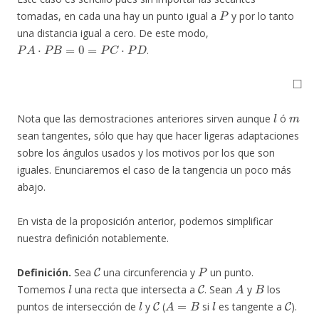
P
tomadas, en cada una hay un punto igual a
y por lo tanto
una distancia igual a cero. De este modo,
P
A
⋅
P
B
=
0
=
P
C
⋅
P
D
.
◻
l
m
Nota que las demostraciones anteriores sirven aunque
ó
sean tangentes, sólo que hay que hacer ligeras adaptaciones
sobre los ángulos usados y los motivos por los que son
iguales. Enunciaremos el caso de la tangencia un poco más
abajo.
En vista de la proposición anterior, podemos simplificar
nuestra definición notablemente.
C
P
Definición.
Sea
una circunferencia y
un punto.
l
C
A
B
Tomemos
una recta que intersecta a
. Sean
y
los
l
C
A
=
B
l
C
puntos de intersección de
y
(
si
es tangente a
).
P
C