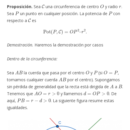
C
O
r
Proposición.
Sea
una circunferencia de centro
y radio
.
P
P
Sea
un punto en cualquier posición. La potencia de
con
C
respecto a
es
Pot
(
P
,
C
)
=
O
P
2
–
r
2
.
Demostración.
Haremos la demostración por casos
Dentro de la circunferencia:
A
B
O
P
O
=
P
Sea
la cuerda que pasa por el centro
y
(si
,
A
B
tomamos cualquier cuerda
por el centro). Supongamos
A
B
sin pérdida de generalidad que la recta está dirigida de
a
.
A
O
=
r
>
0
d
=
O
P
>
0
Tenemos que
y llamemos
. De
P
B
=
r
−
d
>
0
aquí,
. La siguiente figura resume estas
igualdades.