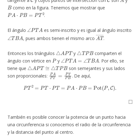
tangente a
y cuyos puntos de intersección con
son
y
B
como en la figura. Tenemos que mostrar que
P
A
⋅
P
B
=
P
T
2
.
∠
P
T
A
El ángulo
es semi-inscrito y es igual al ángulo inscrito
∠
T
B
A
A
T
―
, pues ambos tienen el mismo arco
.
△
A
P
T
△
T
P
B
Entonces los triángulos
y
comparten el
P
∠
P
T
A
=
∠
T
B
A
ángulo con vértice en
y
. Por ello, se
△
A
P
T
≅
△
T
P
B
tiene que
son semejantes y sus lados
P
A
P
T
=
P
T
P
B
son proporcionales:
. De aquí,
P
T
2
=
P
T
⋅
P
T
=
P
A
⋅
P
B
=
Pot
(
P
,
C
)
.
◻
También es posible conocer la potencia de un punto hacia
una circunferencia si conocemos el radio de la circunferencia
y la distancia del punto al centro.