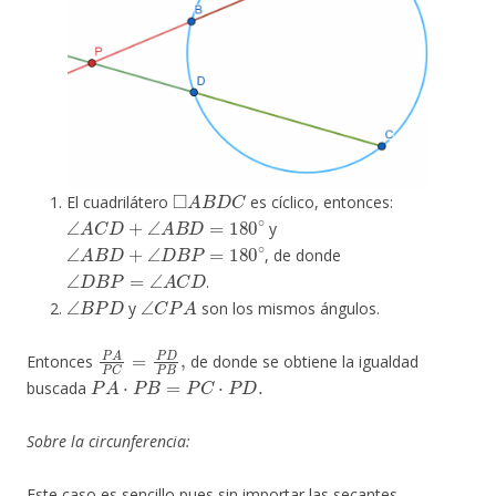
◻
A
B
D
C
El cuadrilátero
es cíclico, entonces:
∠
A
C
D
+
∠
A
B
D
=
180
∘
y
∠
A
B
D
+
∠
D
B
P
=
180
∘
, de donde
∠
D
B
P
=
∠
A
C
D
.
∠
B
P
D
∠
C
P
A
y
son los mismos ángulos.
P
A
P
C
=
P
D
P
B
,
Entonces
de donde se obtiene la igualdad
P
A
⋅
P
B
=
P
C
⋅
P
D
.
buscada
Sobre la circunferencia:
Este caso es sencillo pues sin importar las secantes