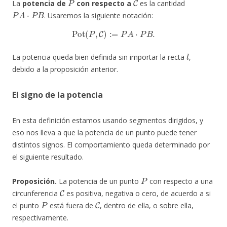
La
potencia de
con respecto a
es la cantidad
P
A
⋅
P
B
. Usaremos la siguiente notación:
Pot
(
P
,
C
)
:=
P
A
⋅
P
B
.
l
La potencia queda bien definida sin importar la recta
,
debido a la proposición anterior.
El signo de la potencia
En esta definición estamos usando segmentos dirigidos, y
eso nos lleva a que la potencia de un punto puede tener
distintos signos. El comportamiento queda determinado por
el siguiente resultado.
P
Proposición.
La potencia de un punto
con respecto a una
C
circunferencia
es positiva, negativa o cero, de acuerdo a si
P
C
el punto
está fuera de
, dentro de ella, o sobre ella,
respectivamente.