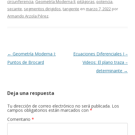
circunferencia
,
Geometría Moderna II
,
pitágoras
,
potencia
,
secante
,
segmentos dirigidos
,
tangente
en
marzo 7, 2022
por
Armando Arzola Pérez
.
Navegación
←
Geometría Moderna I:
Ecuaciones Diferenciales I –
de
Puntos de Brocard
Videos: El plano traza –
entradas
determinante
→
Deja una respuesta
Tu dirección de correo electrónico no será publicada.
Los
campos obligatorios están marcados con
*
Comentario
*