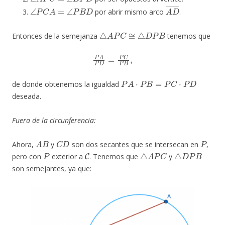
∠
P
C
A
=
∠
P
B
D
A
D
―
por abrir mismo arco
.
△
A
P
C
≅
△
D
P
B
Entonces de la semejanza
tenemos que
P
A
P
D
=
P
C
P
B
,
P
A
⋅
P
B
=
P
C
⋅
P
D
de donde obtenemos la igualdad
deseada.
Fuera de la circunferencia:
A
B
C
D
P
Ahora,
y
son dos secantes que se intersecan en
,
P
C
△
A
P
C
△
D
P
B
pero con
exterior a
. Tenemos que
y
son semejantes, ya que: