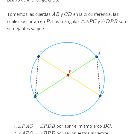
A
B
C
D
Tomemos las cuerdas
y
en la circunferencia, las
P
△
A
P
C
△
D
P
B
cuales se cortan en
. Los triángulos
y
son
semejantes ya que:
∠
P
A
C
=
∠
P
D
B
B
C
―
por abrir el mismo arco
.
∠
A
P
C
=
∠
B
P
D
por ser opuestos al vértice.