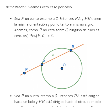
Demostración.
Veamos esto caso por caso.
P
C
P
A
P
B
Sea
un punto externo a
. Entonces
y
tienen
la misma orientación y por lo tanto el mismo signo.
P
C
Además, como
no está sobre
, ninguno de ellos es
Pot
(
P
,
C
)
>
0
cero. Así,
.
P
C
P
A
Sea
un punto interno a
. Entonces
está dirigido
P
B
hacia un lado y
está dirigido hacia el otro, de modo