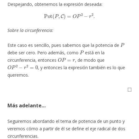
Despejando, obtenemos la expresión deseada:
Pot
(
P
,
C
)
=
O
P
2
−
r
2
.
Sobre la circunferencia:
P
Este caso es sencillo, pues sabemos que la potencia de
P
debe ser cero. Pero además, como
está en la
O
P
=
r
circunferencia, entonces
, de modo que
O
P
2
−
r
2
=
0
, y entonces la expresión también es lo que
queremos.
◻
Más adelante…
Seguiremos abordando el tema de potencia de un punto y
veremos cómo a partir de él se define el eje radical de dos
circunferencias.