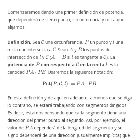
Comenzaremos dando una primer definición de potencia,
que dependerá de cierto punto, circunferencia y recta que
elijamos.
C
P
l
Definición.
Sea
una circunferencia,
un punto y
una
C
A
B
recta que intersecta a
. Sean
y
los puntos de
l
C
A
=
B
l
C
intersección de
y
(
si
es tangente a
). La
P
C
l
potencia de
con respecto a
en la recta
es la
P
A
⋅
P
B
cantidad
. Usaremos la siguiente notación:
Pot
(
P
,
C
,
l
)
:=
P
A
⋅
P
B
.
En esta definición y de aquí en adelante, a menos que se diga
lo contrario, se estará trabajando con segmentos dirigidos.
Es decir, estamos pensando que cada segmento tiene una
dirección del primer punto al segundo. Así, por ejemplo, el
P
A
valor de
dependerá de la longitud del segmento y su
signo dependerá de una dirección (usualmente implícita) que
A
P