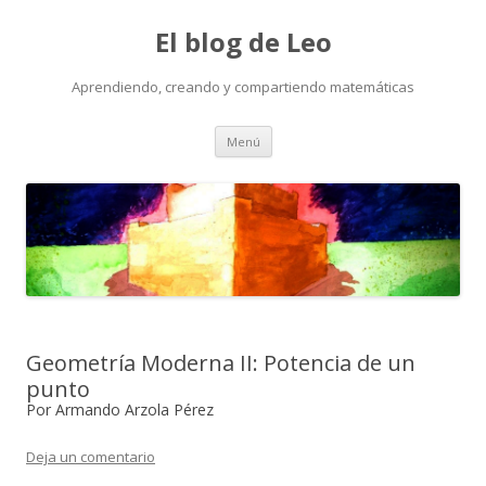
El blog de Leo
Aprendiendo, creando y compartiendo matemáticas
Saltar
Menú
al
contenido
Geometría Moderna II: Potencia de un
punto
Por Armando Arzola Pérez
Deja un comentario