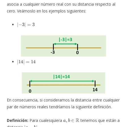
asocia a cualquier número real con su distancia respecto al
cero. Veámoslo en los ejemplos siguientes:
|
−
3
|
=
3
|
14
|
=
14
En consecuencia, si consideramos la distancia entre cualquier
par de números reales tendríamos la siguiente definición.
a
,
b
∈
R
Definición:
Para cualesquiera
tenemos que están a
|
a
−
b
|