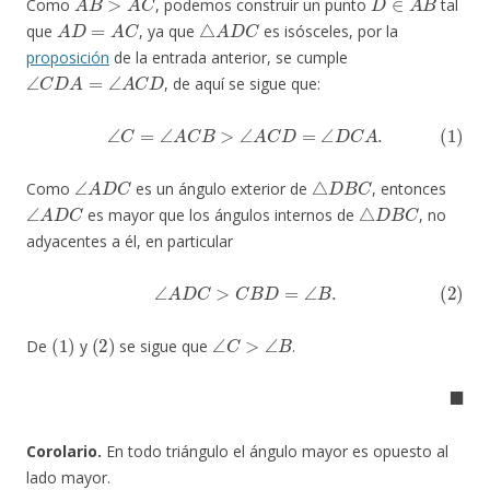
Como
, podemos construir un punto
tal
A
D
=
A
C
△
A
D
C
que
, ya que
es isósceles, por la
proposición
de la entrada anterior, se cumple
∠
C
D
A
=
∠
A
C
D
, de aquí se sigue que:
(1)
∠
C
=
∠
A
C
B
>
∠
A
C
D
=
∠
D
C
A
.
∠
A
D
C
△
D
B
C
Como
es un ángulo exterior de
, entonces
∠
A
D
C
△
D
B
C
es mayor que los ángulos internos de
, no
adyacentes a él, en particular
(2)
∠
A
D
C
>
C
B
D
=
∠
B
.
(
1
)
(
2
)
∠
C
>
∠
B
De
y
se sigue que
.
◼
Corolario.
En todo triángulo el ángulo mayor es opuesto al
lado mayor.