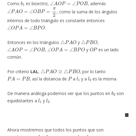
Como
es bisectriz,
, además
∠
P
A
O
=
∠
O
B
P
=
π
2
, como la suma de los ángulos
internos de todo triángulo es constante entonces
∠
O
P
A
=
∠
B
P
O
.
△
P
A
O
△
P
B
O
Entonces en los triángulos
y
,
∠
A
O
P
=
∠
P
O
B
∠
O
P
A
=
∠
B
P
O
O
P
,
y
es un lado
común.
△
P
A
O
≅
△
P
B
O
Por criterio
LAL
,
, por lo tanto
P
A
=
P
B
P
l
1
l
2
, así la distancia de
a
y a
es la misma.
b
2
De manera análoga podemos ver que los puntos en
son
l
1
l
2
equidistantes a
y
.
◼
Ahora mostremos que todos los puntos que son
l
1
l
2
b
1
b
2