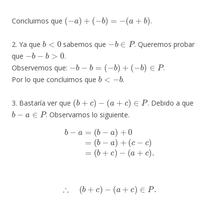
(
−
a
)
+
(
−
b
)
=
−
(
a
+
b
)
Concluimos que
.
b
<
0
−
b
∈
P
2. Ya que
sabemos que
. Queremos probar
−
b
−
b
>
0
que
.
−
b
−
b
=
(
−
b
)
+
(
−
b
)
∈
P
Observemos que:
.
b
<
−
b
Por lo que concluimos que
.
(
b
+
c
)
−
(
a
+
c
)
∈
P
3. Bastaría ver que
. Debido a que
b
−
a
∈
P
. Observamos lo siguiente.
b
−
a
=
(
b
−
a
)
+
0
=
(
b
−
a
)
+
(
c
−
c
)
=
(
b
+
c
)
−
(
a
+
c
)
.
∴
(
b
+
c
)
−
(
a
+
c
)
∈
P
.