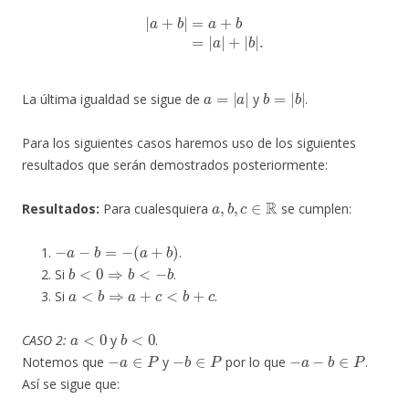
|
a
+
b
|
=
a
+
b
=
|
a
|
+
|
b
|
.
a
=
|
a
|
b
=
|
b
|
La última igualdad se sigue de
y
.
Para los siguientes casos haremos uso de los siguientes
resultados que serán demostrados posteriormente:
a
,
b
,
c
∈
R
Resultados:
Para cualesquiera
se cumplen:
−
a
−
b
=
−
(
a
+
b
)
.
b
<
0
⇒
b
<
−
b
Si
.
a
<
b
⇒
a
+
c
<
b
+
c
Si
.
a
<
0
b
<
0
CASO 2:
y
.
−
a
∈
P
−
b
∈
P
−
a
−
b
∈
P
Notemos que
y
por lo que
.
Así se sigue que: