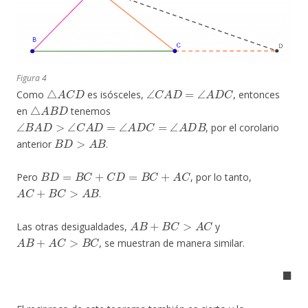
Figura 4
△
A
C
D
∠
C
A
D
=
∠
A
D
C
Como
es isósceles,
, entonces
△
A
B
D
en
tenemos
∠
B
A
D
>
∠
C
A
D
=
∠
A
D
C
=
∠
A
D
B
, por el corolario
B
D
>
A
B
anterior
.
B
D
=
B
C
+
C
D
=
B
C
+
A
C
Pero
, por lo tanto,
A
C
+
B
C
>
A
B
.
A
B
+
B
C
>
A
C
Las otras desigualdades,
y
A
B
+
A
C
>
B
C
, se muestran de manera similar.
◼