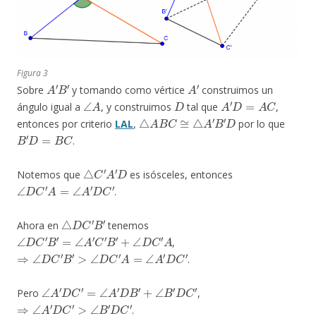
Figura 3
A
′
B
′
A
′
Sobre
y tomando como vértice
construimos un
∠
A
D
A
′
D
=
A
C
ángulo igual a
, y construimos
tal que
,
△
A
B
C
≅
△
A
′
B
′
D
entonces por criterio
LAL
,
por lo que
B
′
D
=
B
C
.
△
C
′
A
′
D
Notemos que
es isósceles, entonces
∠
D
C
′
A
=
∠
A
′
D
C
′
.
△
D
C
′
B
′
Ahora en
tenemos
∠
D
C
′
B
′
=
∠
A
′
C
′
B
′
+
∠
D
C
′
A
,
⇒
∠
D
C
′
B
′
>
∠
D
C
′
A
=
∠
A
′
D
C
′
.
∠
A
′
D
C
′
=
∠
A
′
D
B
′
+
∠
B
′
D
C
′
Pero
,
⇒
∠
A
′
D
C
′
>
∠
B
′
D
C
′
.