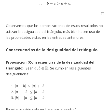
∴
b
+
c
>
a
+
c
.
◻
Observemos que las demostraciones de estos resultados no
utilizan la desigualdad del triángulo, más bien hacen uso de
las propiedades vistas en las entradas anteriores.
Consecuencias de la desigualdad del triángulo
Proposición (Consecuencias de la desigualdad del
a
,
b
∈
R
triángulo):
Sean
. Se cumplen las siguientes
desigualdades:
|
≤
a
|
−
a
b
|
+
|
|
b
|
|
≤
a
|
|
a
−
−
|
b
b
|
|
|
≤
b
|
a
|
−
−
|
b
a
|
|
En esta ocasión sólo probaremos el punto 2.