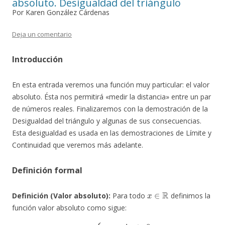
absoluto. Desigualdad del triángulo
Por Karen González Cárdenas
Deja un comentario
Introducción
En esta entrada veremos una función muy particular: el valor
absoluto. Ésta nos permitirá «medir la distancia» entre un par
de números reales. Finalizaremos con la demostración de la
Desigualdad del triángulo y algunas de sus consecuencias.
Esta desigualdad es usada en las demostraciones de Límite y
Continuidad que veremos más adelante.
Definición formal
x
∈
R
Definición (Valor absoluto):
Para todo
definimos la
función valor absoluto como sigue:
|
x
|
=
{
x
si
x
≥
0
−
x
si
x
<
0