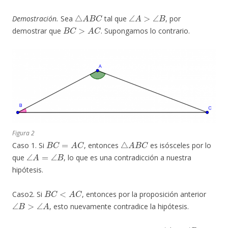
△
A
B
C
∠
A
>
∠
B
Demostración.
Sea
tal que
, por
B
C
>
A
C
demostrar que
. Supongamos lo contrario.
Figura 2
B
C
=
A
C
△
A
B
C
Caso 1. Si
, entonces
es isósceles por lo
∠
A
=
∠
B
que
, lo que es una contradicción a nuestra
hipótesis.
B
C
<
A
C
Caso2. Si
, entonces por la proposición anterior
∠
B
>
∠
A
, esto nuevamente contradice la hipótesis.
∠
A
>
∠
B