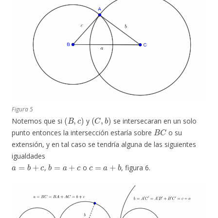
Figura 5
(
B
,
c
)
(
C
,
b
)
Notemos que si
y
se intersecaran en un solo
B
C
punto entonces la intersección estaría sobre
o su
extensión, y en tal caso se tendría alguna de las siguientes
igualdades
a
=
b
+
c
b
=
a
+
c
c
=
a
+
b
,
o
, figura 6.