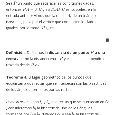
P
Sea
un punto que satisface las condiciones dadas,
P
A
=
P
B
△
A
P
B
entonces
y así
es isósceles, en la
entrada anterior vimos que la mediatriz de un triángulo
isósceles, pasa por el vértice que comparten los lados
P
∈
m
iguales, por lo tanto,
.
◼
P
Definición.
Definimos la
distancia de un punto
a una
l
P
recta
como la distancia entre
y el pie de la perpendicular
P
l
trazada desde
a
.
Teorema 4.
El lugar geométrico de los puntos que
equidistan a dos rectas que se intersecan son las bisectrices
de los ángulos formados por las rectas.
l
1
l
2
O
Demostración.
Sean
y
, dos rectas que se intersecan en
b
1
, consideremos
la bisectriz de uno de los ángulos
l
1
l
2
α
b
2
formados por
y
, digamos
, y sea
la bisectriz del