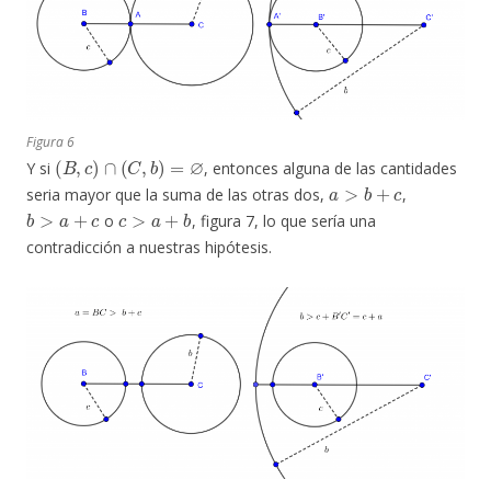
Figura 6
(
B
,
c
)
∩
(
C
,
b
)
=
∅
Y si
, entonces alguna de las cantidades
a
>
b
+
c
seria mayor que la suma de las otras dos,
,
b
>
a
+
c
c
>
a
+
b
o
, figura 7, lo que sería una
contradicción a nuestras hipótesis.