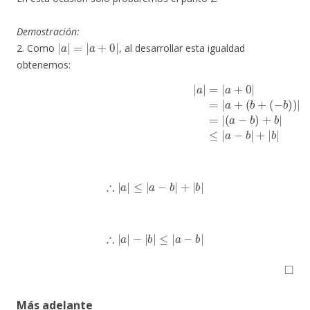
Demostración:
|
a
|
=
|
a
+
0
|
2. Como
, al desarrollar esta igualdad
obtenemos:
|
a
|
=
|
a
+
0
|
=
|
a
+
(
b
+
(
−
b
)
)
|
=
|
(
a
−
b
)
+
b
|
(por la desigual
∴
|
a
|
≤
|
a
−
b
|
+
|
b
|
∴
|
a
|
−
|
b
|
≤
|
a
−
b
|
◻
Más adelante