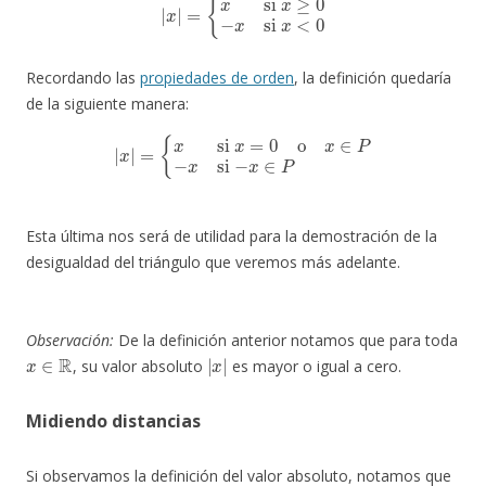
Recordando las
propiedades de orden
, la definición quedaría
de la siguiente manera:
|
x
|
=
{
x
si
x
=
0
o
x
∈
P
−
x
si
−
x
∈
P
Esta última nos será de utilidad para la demostración de la
desigualdad del triángulo que veremos más adelante.
Observación:
De la definición anterior notamos que para toda
x
∈
R
|
x
|
, su valor absoluto
es mayor o igual a cero.
Midiendo distancias
Si observamos la definición del valor absoluto, notamos que