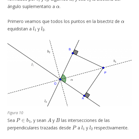
α
ángulo suplementario a
.
α
Primero veamos que todos los puntos en la bisectriz de
l
1
l
2
equidistan a
y
.
Figura 10
P
∈
b
1
A
B
Sea
, y sean
y
las intersecciones de las
P
l
1
l
2
perpendiculares trazadas desde
a
y
respectivamente.
b
1
∠
A
O
P
=
∠
P
O
B