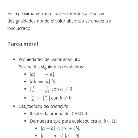
En la próxima entrada comenzaremos a resolver
desigualdades donde el valor absoluto se encuentra
involucrado.
Tarea moral
Propiedades del valor absoluto.
Prueba los siguientes resultados:
|
a
|
=
|
−
a
|
.
|
a
b
|
=
|
a
|
|
b
|
.
|
1
a
|
=
1
|
a
|
a
≠
0
con
.
|
a
|
|
b
|
=
|
a
b
|
b
≠
0
con
.
Desigualdad del triángulo
.
Realiza la prueba del CASO 4 .
a
,
b
∈
R
Demuestra que para cualesquiera
:
|
≤
a
|
−
a
b
|
+
|
|
b
|
.
|
≤
b
|
a
|
−
−
|
b
a
|
|
.