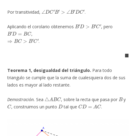
∠
D
C
′
B
′
>
∠
B
′
D
C
′
Por transitividad,
.
B
′
D
>
B
′
C
′
Aplicando el corolario obtenemos
, pero
B
′
D
=
B
C
,
⇒
B
C
>
B
′
C
′
.
◼
Teorema 1, desigualdad del triángulo.
Para todo
triangulo se cumple que la suma de cualesquiera dos de sus
lados es mayor al lado restante.
△
A
B
C
B
Demostración.
Sea
, sobre la recta que pasa por
y
C
D
C
D
=
A
C
, construimos un punto
tal que
.