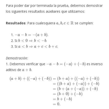
Para poder dar por terminada la prueba, debemos demostrar
los siguientes resultados auxiliares que utilizamos:
a
,
b
,
c
∈
R
Resultados
: Para cualesquiera
se cumplen:
−
a
−
b
=
−
(
a
+
b
)
.
b
<
0
⇒
b
<
−
b
Si
.
a
<
b
⇒
a
+
c
<
b
+
c
Si
.
Demostración:
−
a
−
b
=
(
−
a
)
+
(
−
b
)
1. Debemos verificar que
es inverso
a
+
b
aditivo de
.
(
a
+
(
−
b
b
)
+
)
=
(
(
(
−
b
a
+
)
+
(
a
(
−
+
b
(
−
)
a
)
=
)
)
(
+
b
(
+
−
a
b
)
)
+
=
(
(
(
b
−
a
+
)
0
+
)
(
+
−
(
b
−
b
)
)
=
)
=
(
(
b
b
+
+
(
a
−
)
b
+
)
(
=
−
0.
a
)
)
+