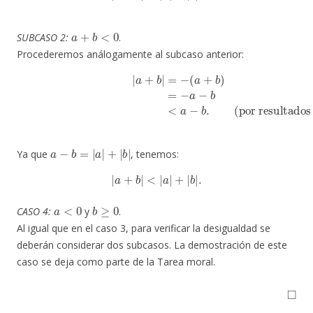
a
+
b
<
0
SUBCASO 2:
.
Procederemos análogamente al subcaso anterior:
|
a
+
b
|
=
−
(
a
+
b
)
=
−
a
−
b
(por resultados 2 y3)
<
a
−
b
.
a
−
b
=
|
a
|
+
|
b
|
Ya que
, tenemos:
|
a
+
b
|
<
|
a
|
+
|
b
|
.
a
<
0
b
≥
0
CASO 4:
y
.
Al igual que en el caso 3, para verificar la desigualdad se
deberán considerar dos subcasos. La demostración de este
caso se deja como parte de la Tarea moral.
◻