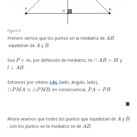
Figura 9
A
B
Primero vemos que los puntos en la mediatriz de
A
B
equidistan de
y
.
P
∈
m
m
∩
A
B
=
M
Sea
, por definición de mediatriz,
y
l
⊥
A
B
.
Entonces por criterio
LAL
(lado, ángulo, lado),
△
P
M
A
≅
△
P
M
B
P
A
=
P
B
, en consecuencia,
.
◼
A
B
Ahora veamos que todos los puntos que equidistan de
y
m
A
B
, son los puntos en la mediatriz
de
.