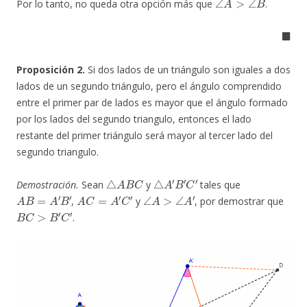
Por lo tanto, no queda otra opción más que
.
◼
Proposición 2.
Si dos lados de un triángulo son iguales a dos
lados de un segundo triángulo, pero el ángulo comprendido
entre el primer par de lados es mayor que el ángulo formado
por los lados del segundo triangulo, entonces el lado
restante del primer triángulo será mayor al tercer lado del
segundo triangulo.
△
A
B
C
△
A
′
B
′
C
′
Demostración.
Sean
y
tales que
A
B
=
A
′
B
′
A
C
=
A
′
C
′
∠
A
>
∠
A
′
,
y
, por demostrar que
B
C
>
B
′
C
′
.