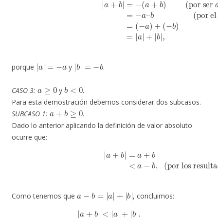
(por ser
a
+
b
negativo)
(
|
−
a
a
+
)
+
b
(
|
−
=
b
−
)
(
=
a
|
+
a
b
|
)
+
(por el resultad
|
b
|
,
|
a
|
=
−
a
|
b
|
=
−
b
porque
y
.
a
≥
0
b
<
0
CASO 3:
y
.
Para esta demostración debemos considerar dos subcasos.
a
+
b
≥
0
SUBCASO 1:
.
Dado lo anterior aplicando la definición de valor absoluto
ocurre que:
|
a
+
b
|
=
a
+
b
(por los resultados 2 y3)
<
a
−
b
.
a
−
b
=
|
a
|
+
|
b
|
Como tenemos que
, concluimos:
|
a
+
b
|
<
|
a
|
+
|
b
|
.