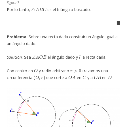
Figura 7
△
A
B
C
Por lo tanto,
es el triángulo buscado.
◼
Problema.
Sobre una recta dada construir un ángulo igual a
un ángulo dado.
∠
A
O
B
l
Solución.
Sea
el ángulo dado y
la recta dada.
O
r
>
0
Con centro en
y radio arbitrario
trazamos una
(
O
,
r
)
O
A
C
O
B
D
circunferencia
que corte a
en
y a
en
.