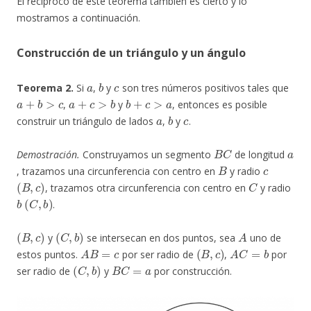
El reciproco de este teorema también es cierto y lo
mostramos a continuación.
Construcción de un triángulo y un ángulo
a
b
c
Teorema 2.
Si
,
y
son tres números positivos tales que
a
+
b
>
c
a
+
c
>
b
b
+
c
>
a
,
y
, entonces es posible
a
b
c
construir un triángulo de lados
,
y
.
B
C
a
Demostración.
Construyamos un segmento
de longitud
B
c
, trazamos una circunferencia con centro en
y radio
(
B
,
c
)
C
, trazamos otra circunferencia con centro en
y radio
b
(
C
,
b
)
.
(
B
,
c
)
(
C
,
b
)
A
y
se intersecan en dos puntos, sea
uno de
A
B
=
c
(
B
,
c
)
A
C
=
b
estos puntos.
por ser radio de
,
por
(
C
,
b
)
B
C
=
a
ser radio de
y
por construcción.