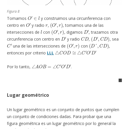
Figura 8
O
′
∈
l
Tomamos
y construimos una circunferencia con
O
′
r
(
O
′
,
r
)
centro en
y radio
,
, tomamos una de las
l
(
O
′
,
r
)
D
′
intersecciones de
con
, digamos
, trazamos otra
D
′
C
D
(
D
′
,
C
D
)
circunferencia con centro en
y radio
,
, sea
C
′
(
O
′
,
r
)
(
D
´
,
C
D
)
una de las intersecciones de
con
,
△
C
O
D
≅
△
C
′
O
′
D
′
entonces por criterio
LLL
∠
A
O
B
=
∠
C
′
O
′
D
′
Por lo tanto,
.
◼
Lugar geométrico
Un lugar geométrico es un conjunto de puntos que cumplen
un conjunto de condiciones dadas. Para probar que una
figura geométrica es un lugar geométrico por lo general la