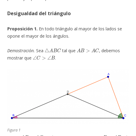
Desigualdad del triángulo
Proposición 1.
En todo triángulo al mayor de los lados se
opone el mayor de los ángulos.
△
A
B
C
A
B
>
A
C
Demostración.
Sea
tal que
, debemos
∠
C
>
∠
B
mostrar que
.
Figura 1
A
B
>
A
C
D
∈
A
B