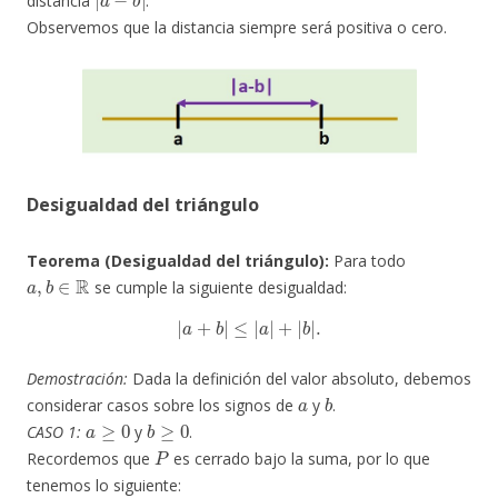
distancia
.
Observemos que la distancia siempre será positiva o cero.
Desigualdad del triángulo
Teorema (Desigualdad del triángulo):
Para todo
a
,
b
∈
R
se cumple la siguiente desigualdad:
|
a
+
b
|
≤
|
a
|
+
|
b
|
.
Demostración:
Dada la definición del valor absoluto, debemos
a
b
considerar casos sobre los signos de
y
.
a
≥
0
b
≥
0
CASO 1:
y
.
P
Recordemos que
es cerrado bajo la suma, por lo que
tenemos lo siguiente: