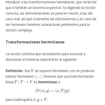
introducir a las transformaciones hermitianas, que serán las
que sí tendrán un teorema espectral. Ya eligiendo la noción
correcta, las demostraciones se parecen mucho a las del
caso real, así que solamente las esbozaremos y en caso de
ser necesario haremos aclaraciones pertinentes para la
versión compleja.
Transformaciones hermitianas
La noción correcta que necesitamos para enunciar y
demostrar el teorema espectral es la siguiente.
V
Definición.
Sea
un espacio hermitiano con un producto
⟨
⋅
,
⋅
⟩
interior hermitiano
. Diremos que una transformación
T
:
V
→
V
lineal
es
hermitiana
si
⟨
T
(
x
)
,
y
⟩
=
⟨
x
,
T
(
y
)
⟩
x
,
y
∈
V
para cualesquiera
.