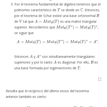
Por el teorema fundamental de álgebra tenemos que el
T
C
polinomio característico de
se divide en
. Entonces,
B
por el teorema de Schur existe una base ortonormal
V
A
=
M
a
t
B
(
T
)
de
tal que
es una matriz triangular
M
a
t
B
(
T
∗
)
=
M
a
t
B
(
T
)
∗
superior. Recordemos que
,
se sigue que
A
=
M
a
t
B
(
T
)
=
M
a
t
B
(
T
∗
)
=
M
a
t
B
(
T
)
∗
=
A
∗
.
A
A
∗
Entonces
y
son simultaneamente triangulares
A
B
superiores y por lo tanto
es diagonal. Por ello,
es
T
una base formada por eigenvectores de
.
◻
Resulta que el recíproco del último inciso del teorema
anterior también es cierto:
V
T
:
V
→
V