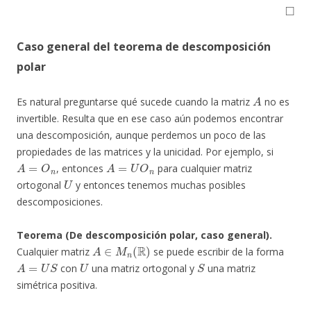
◻
Caso general del teorema de descomposición
polar
A
Es natural preguntarse qué sucede cuando la matriz
no es
invertible. Resulta que en ese caso aún podemos encontrar
una descomposición, aunque perdemos un poco de las
propiedades de las matrices y la unicidad. Por ejemplo, si
A
=
O
n
A
=
U
O
n
, entonces
para cualquier matriz
U
ortogonal
y entonces tenemos muchas posibles
descomposiciones.
Teorema (De descomposición polar, caso general).
A
∈
M
n
(
R
)
Cualquier matriz
se puede escribir de la forma
A
=
U
S
U
S
con
una matriz ortogonal y
una matriz
simétrica positiva.