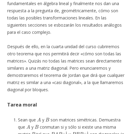
fundamentales en álgebra lineal y finalmente nos dan una
respuesta a la pregunta de, geométricamente, cómo son
todas las posibles transformaciones lineales. En las
siguientes secciones se esbozarán los resultados análogos
para el caso complejo.
Después de ello, en la cuarta unidad del curso cubriremos
otro teorema que nos permitirá decir «cómo son todas las
matrices». Quizás no todas las matrices sean directamente
similares a una matriz diagonal. Pero enunciaremos y
demostraremos el teorema de Jordan que dirá que cualquier
matriz es similar a una «casi diagonal», a la que llamaremos
diagonal por bloques.
Tarea moral
A
B
Sean que
y
son matrices simétricas. Demuestra
A
B
que
y
conmutan si y sólo si existe una misma
P
P
A
P
−
1
P
B
P
−
1