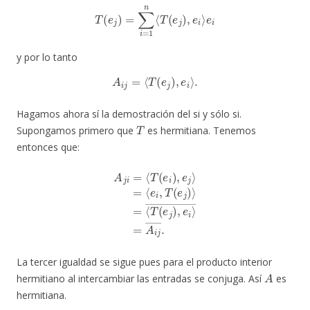
T
(
e
j
)
=
∑
i
=
1
n
⟨
T
(
e
j
)
,
e
i
⟩
e
i
y por lo tanto
A
i
j
=
⟨
T
(
e
j
)
,
e
i
⟩
.
Hagamos ahora sí la demostración del si y sólo si.
T
Supongamos primero que
es hermitiana. Tenemos
entonces que:
A
j
i
=
⟨
T
(
e
i
)
,
e
j
⟩
=
⟨
e
i
,
T
(
e
j
)
⟩
=
⟨
T
(
e
j
)
,
e
i
⟩
―
=
A
i
j
―
.
La tercer igualdad se sigue pues para el producto interior
A
hermitiano al intercambiar las entradas se conjuga. Así
es
hermitiana.