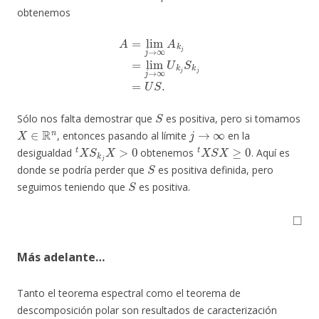
obtenemos
A
=
lim
j
→
∞
A
k
j
=
lim
j
→
∞
U
k
j
S
k
j
=
U
S
.
S
Sólo nos falta demostrar que
es positiva, pero si tomamos
X
∈
R
n
j
→
∞
, entonces pasando al límite
en la
t
X
S
k
j
X
>
0
t
X
S
X
≥
0
desigualdad
obtenemos
. Aquí es
S
donde se podría perder que
es positiva definida, pero
S
seguimos teniendo que
es positiva.
◻
Más adelante…
Tanto el teorema espectral como el teorema de
descomposición polar son resultados de caracterización