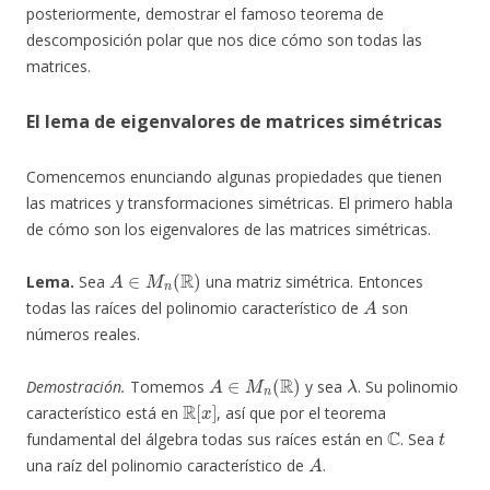
posteriormente, demostrar el famoso teorema de
descomposición polar que nos dice cómo son todas las
matrices.
El lema de eigenvalores de matrices simétricas
Comencemos enunciando algunas propiedades que tienen
las matrices y transformaciones simétricas. El primero habla
de cómo son los eigenvalores de las matrices simétricas.
A
∈
M
n
(
R
)
Lema.
Sea
una matriz simétrica. Entonces
A
todas las raíces del polinomio característico de
son
números reales.
A
∈
M
n
(
R
)
λ
Demostración.
Tomemos
y sea
. Su polinomio
R
[
x
]
característico está en
, así que por el teorema
C
t
fundamental del álgebra todas sus raíces están en
. Sea
A
una raíz del polinomio característico de
.