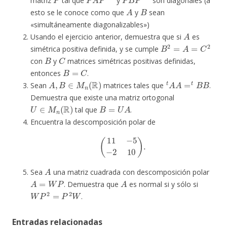
matriz
tal que
y
son diagonales (a
A
B
esto se le conoce como que
y
sean
«simultáneamente diagonalizables»)
A
Usando el ejercicio anterior, demuestra que si
es
B
2
=
A
=
C
2
simétrica positiva definida, y se cumple
B
C
con
y
matrices simétricas positivas definidas,
B
=
C
entonces
.
A
,
B
∈
M
n
(
R
)
t
A
A
=
t
B
B
Sean
matrices tales que
.
Demuestra que existe una matriz ortogonal
U
∈
M
n
(
R
)
B
=
U
A
tal que
.
Encuentra la descomposición polar de
(
11
−
5
−
2
10
)
.
A
Sea
una matriz cuadrada con descomposición polar
A
=
W
P
A
. Demuestra que
es normal si y sólo si
W
P
2
=
P
2
W
.
Entradas relacionadas