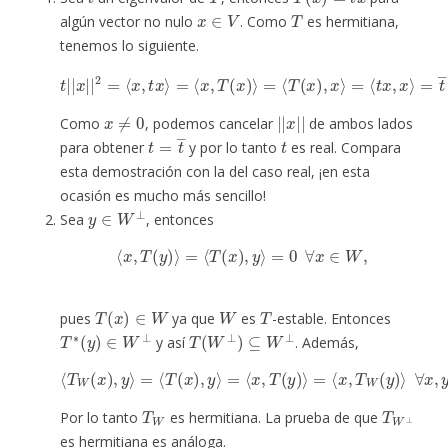
x
∈
V
T
algún vector no nulo
. Como
es hermitiana,
tenemos lo siguiente.
t
|
|
x
|
|
2
=
⟨
x
,
t
x
=
⟩
=
t
―
⟨
x
|
,
T
|
(
x
x
|
)
|
⟩
=
2
⟨
.
T
(
x
)
,
x
⟩
=
⟨
t
x
,
x
⟩
x
≠
0
|
|
x
|
|
Como
, podemos cancelar
de ambos lados
t
=
t
―
t
para obtener
y por lo tanto
es real. Compara
esta demostración con la del caso real, ¡en esta
ocasión es mucho más sencillo!
y
∈
W
⊥
Sea
, entonces
⟨
x
,
T
(
y
)
⟩
=
⟨
T
(
x
)
,
y
⟩
=
0
∀
x
∈
W
,
T
(
x
)
∈
W
W
T
pues
ya que
es
-estable. Entonces
T
∗
(
y
)
∈
W
⊥
T
(
W
⊥
)
⊆
W
⊥
y así
. Además,
⟨
T
W
(
x
)
,
y
⟩
=
⟨
T
(
x
)
,
y
⟩
=
⟨
x
,
T
(
y
)
⟩
=
⟨
x
,
T
W
(
y
)
⟩
∀
x
,
y
∈
W
.
T
W
T
W
⊥
Por lo tanto
es hermitiana. La prueba de que
es hermitiana es análoga.