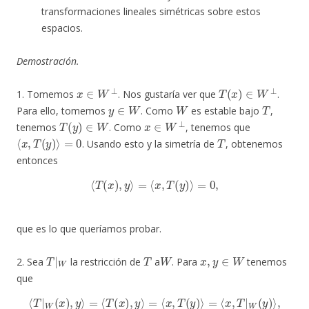
transformaciones lineales simétricas sobre estos
espacios.
Demostración.
x
∈
W
⊥
T
(
x
)
∈
W
⊥
1. Tomemos
. Nos gustaría ver que
.
y
∈
W
W
T
Para ello, tomemos
. Como
es estable bajo
,
T
(
y
)
∈
W
x
∈
W
⊥
tenemos
. Como
, tenemos que
⟨
x
,
T
(
y
)
⟩
=
0
T
. Usando esto y la simetría de
, obtenemos
entonces
⟨
T
(
x
)
,
y
⟩
=
⟨
x
,
T
(
y
)
⟩
=
0
,
que es lo que queríamos probar.
T
|
W
T
W
x
,
y
∈
W
2. Sea
la restricción de
a
. Para
tenemos
que
⟨
T
|
W
(
x
)
,
y
⟩
=
⟨
T
(
x
)
,
y
⟩
=
⟨
x
,
T
(
y
)
⟩
=
⟨
x
,
T
|
W
(
y
)
⟩
,