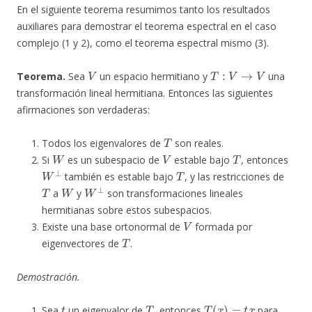
En el siguiente teorema resumimos tanto los resultados
auxiliares para demostrar el teorema espectral en el caso
complejo (1 y 2), como el teorema espectral mismo (3).
V
T
:
V
→
V
Teorema.
Sea
un espacio hermitiano y
una
transformación lineal hermitiana. Entonces las siguientes
afirmaciones son verdaderas:
T
Todos los eigenvalores de
son reales.
W
V
T
Si
es un subespacio de
estable bajo
, entonces
W
⊥
T
también es estable bajo
, y las restricciones de
T
W
W
⊥
a
y
son transformaciones lineales
hermitianas sobre estos subespacios.
V
Existe una base ortonormal de
formada por
T
eigenvectores de
.
Demostración.
t
T
T
(
x
)
=
t
x
Sea
un eigenvalor de
, entonces
para