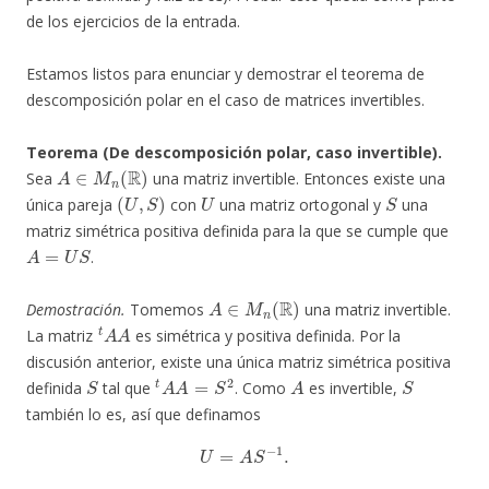
de los ejercicios de la entrada.
Estamos listos para enunciar y demostrar el teorema de
descomposición polar en el caso de matrices invertibles.
Teorema (De descomposición polar, caso invertible).
A
∈
M
n
(
R
)
Sea
una matriz invertible. Entonces existe una
(
U
,
S
)
U
S
única pareja
con
una matriz ortogonal y
una
matriz simétrica positiva definida para la que se cumple que
A
=
U
S
.
A
∈
M
n
(
R
)
Demostración.
Tomemos
una matriz invertible.
t
A
A
La matriz
es simétrica y positiva definida. Por la
discusión anterior, existe una única matriz simétrica positiva
S
t
A
A
=
S
2
A
S
definida
tal que
. Como
es invertible,
también lo es, así que definamos
U
=
A
S
−
1
.