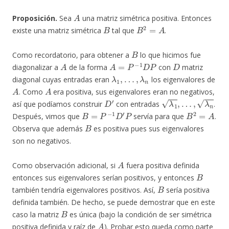
A
Proposición.
Sea
una matriz simétrica positiva. Entonces
B
B
2
=
A
existe una matriz simétrica
tal que
.
B
Como recordatorio, para obtener a
lo que hicimos fue
A
A
=
P
−
1
D
P
D
diagonalizar a
de la forma
con
matriz
λ
1
,
…
,
λ
n
diagonal cuyas entradas eran
los eigenvalores de
A
A
. Como
era positiva, sus eigenvalores eran no negativos,
D
′
λ
1
,
…
,
λ
n
así que podíamos construir
con entradas
.
B
=
P
−
1
D
′
P
B
2
=
A
Después, vimos que
servía para que
.
B
Observa que además
es positiva pues sus eigenvalores
son no negativos.
A
Como observación adicional, si
fuera positiva definida
B
entonces sus eigenvalores serían positivos, y entonces
B
también tendría eigenvalores positivos. Así,
sería positiva
definida también. De hecho, se puede demostrar que en este
B
caso la matriz
es única (bajo la condición de ser simétrica
A
positiva definida y raíz de
). Probar esto queda como parte