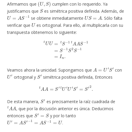
(
U
,
S
)
Afirmamos que
cumplen con lo requerido. Ya
S
justificamos que
es simétrica positiva definida. Además, de
U
=
A
S
−
1
U
S
=
A
se obtiene inmediatamente
. Sólo falta
U
verificar que
es ortogonal. Para ello, al multiplicarla con su
transpuesta obtenemos lo siguiente:
t
U
U
=
t
S
−
1
t
A
A
S
−
1
=
S
−
1
S
2
S
−
1
=
I
n
.
A
=
U
′
S
′
Veamos ahora la unicidad. Supongamos que
con
U
′
S
′
ortogonal y
simétrica positiva definida, Entonces
t
A
A
=
S
′
t
U
′
U
′
S
′
=
S
′
2
.
S
′
De esta manera,
es precisamente la raíz cuadrada de
t
A
A
, que por la discusión anterior es única. Deducimos
S
′
=
S
entonces que
y por lo tanto
U
′
=
A
S
′
−
1
=
A
S
−
1
=
U
.