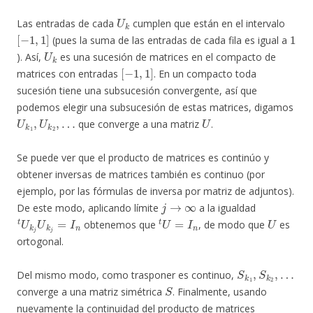
U
k
Las entradas de cada
cumplen que están en el intervalo
[
−
1
,
1
]
1
(pues la suma de las entradas de cada fila es igual a
U
k
). Así,
es una sucesión de matrices en el compacto de
[
−
1
,
1
]
matrices con entradas
. En un compacto toda
sucesión tiene una subsucesión convergente, así que
podemos elegir una subsucesión de estas matrices, digamos
U
…
k
1
,
U
k
2
,
U
que converge a una matriz
.
Se puede ver que el producto de matrices es continúo y
obtener inversas de matrices también es continuo (por
ejemplo, por las fórmulas de inversa por matriz de adjuntos).
j
→
∞
De este modo, aplicando límite
a la igualdad
t
U
k
j
U
k
j
=
I
n
t
U
=
I
n
U
obtenemos que
, de modo que
es
ortogonal.
S
k
1
,
S
k
2
,
…
Del mismo modo, como trasponer es continuo,
S
converge a una matriz simétrica
. Finalmente, usando
nuevamente la continuidad del producto de matrices