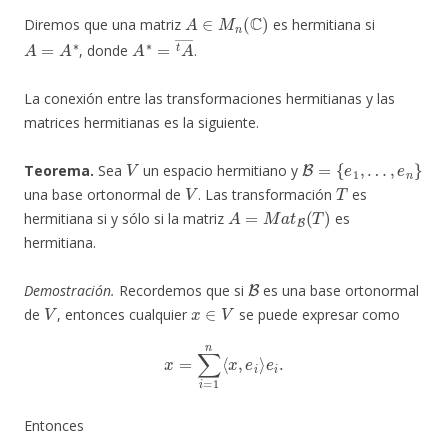
A
∈
M
n
(
C
)
Diremos que una matriz
es hermitiana si
A
=
A
∗
A
∗
=
t
A
―
, donde
.
La conexión entre las transformaciones hermitianas y las
matrices hermitianas es la siguiente.
V
B
=
{
e
1
,
…
,
e
n
}
Teorema.
Sea
un espacio hermitiano y
V
T
una base ortonormal de
. Las transformación
es
A
=
M
a
t
B
(
T
)
hermitiana si y sólo si la matriz
es
hermitiana.
B
Demostración.
Recordemos que si
es una base ortonormal
V
x
∈
V
de
, entonces cualquier
se puede expresar como
x
=
∑
i
=
1
n
⟨
x
,
e
i
⟩
e
i
.
Entonces