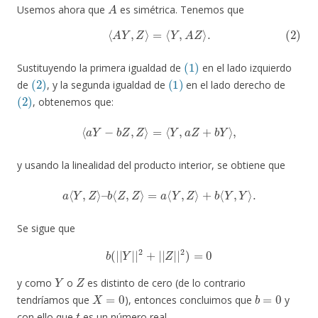
A
Usemos ahora que
es simétrica. Tenemos que
(2)
⟨
A
Y
,
Z
⟩
=
⟨
Y
,
A
Z
⟩
.
(1)
Sustituyendo la primera igualdad de
en el lado izquierdo
(2)
(1)
de
, y la segunda igualdad de
en el lado derecho de
(2)
, obtenemos que:
⟨
a
Y
−
b
Z
,
Z
⟩
=
⟨
Y
,
a
Z
+
b
Y
⟩
,
y usando la linealidad del producto interior, se obtiene que
a
⟨
Y
,
Z
⟩
–
b
⟨
Z
,
Z
⟩
=
a
⟨
Y
,
Z
⟩
+
b
⟨
Y
,
Y
⟩
.
Se sigue que
b
(
|
|
Y
|
|
2
+
|
|
Z
|
|
2
)
=
0
Y
Z
y como
o
es distinto de cero (de lo contrario
X
=
0
b
=
0
tendríamos que
), entonces concluimos que
y
t
con ello que
es un número real.