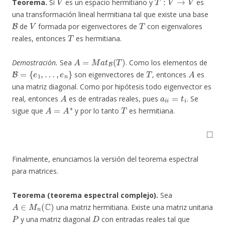
Teorema.
Si
es un espacio hermitiano y
es
una transformación lineal hermitiana tal que existe una base
B
V
T
de
formada por eigenvectores de
con eigenvalores
T
reales, entonces
es hermitiana.
A
=
M
a
t
B
(
T
)
Demostración.
Sea
. Como los elementos de
B
=
{
e
1
,
…
,
e
n
}
T
A
son eigenvectores de
, entonces
es
una matriz diagonal. Como por hipótesis todo eigenvector es
A
a
i
i
=
t
i
real, entonces
es de entradas reales, pues
. Se
A
=
A
∗
T
sigue que
y por lo tanto
es hermitiana.
◻
Finalmente, enunciamos la versión del teorema espectral
para matrices.
Teorema (teorema espectral complejo).
Sea
A
∈
M
n
(
C
)
una matriz hermitiana. Existe una matriz unitaria
P
D
y una matriz diagonal
con entradas reales tal que