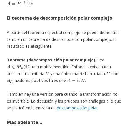
A
=
P
−
1
D
P
.
El teorema de descomposición polar complejo
A partir del teorema espectral complejo se puede demostrar
también un teorema de descomposición polar complejo. El
resultado es el siguiente.
Teorema (descomposición polar compleja).
Sea
A
∈
M
n
(
C
)
una matriz invertible. Entonces existen una
U
H
única matriz unitaria
y una única matriz hermitiana
con
A
=
U
H
eigenvalores positivos tales que
.
También hay una versión para cuando la transformación no
es invertible. La discusión y las pruebas son análogas a lo que
se platicó en la entrada de
descomposición polar
.
Más adelante…