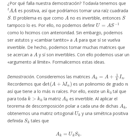
¿Por qué falla nuestra demostración? Todavía tenemos que
t
A
A
es positiva, así que podríamos tomar una raíz cuadrada
S
A
S
. El problema es que como
no es invertible, entonces
U
=
A
S
−
1
tampoco lo es. Por ello, no podemos definir
como lo hicimos con anterioridad. Sin embargo, podemos
A
ser astutos y «cambiar tantito» a
para que sí se vuelva
invertible. De hecho, podemos tomar muchas matrices que
A
se acercan a
y sí son invertibles. Con ello podemos usar un
«argumento al límite». Formalicemos estas ideas.
A
k
=
A
+
1
k
I
n
Demostración.
Consideremos las matrices
.
det
(
A
+
λ
I
n
)
n
Recordemos que
es un polinomio de grado
n
k
0
así que tiene a lo más
raíces. Por ello, existe un
tal que
k
>
k
0
A
k
para toda
la matriz
es invertible. Al aplicar el
A
k
teorema de descomposición polar a cada una de dichas
,
U
k
obtenemos una matriz ortogonal
y una simétrica positiva
S
k
definida
tales que
A
k
=
U
k
S
k
.