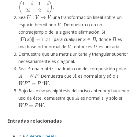
(
1
+
i
1
−
i
2
i
2
−
i
)
.
U
:
V
→
V
Sea
una transformación lineal sobre un
V
espacio hermitiano
. Demuestra o da un
contraejemplo de la siguiente afirmación: Si
‖
U
(
x
)
‖
=
‖
x
‖
x
∈
B
B
para cualquier
, donde
es
V
U
una base ortonormal de
, entonces
es unitaria.
Demuestra que una matriz unitaria y triangular superior
necesariamente es diagonal.
A
Sea
una matriz cuadrada con descomposición polar
A
=
W
P
A
. Demuestra que
es normal si y sólo si
W
P
2
=
P
2
W
.
Bajo las mismas hipótesis del inciso anterior y haciendo
A
uso de éste, demuestra que
es normal si y sólo si
W
P
=
P
W
.
Entradas relacionadas
Ir a
Álgebra Lineal II