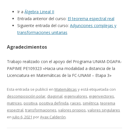
Ir a
Álgebra Lineal II
Entrada anterior del curso:
El teorema espectral real
Siguiente entrada del curso:
Adjunciones complejas y
transformaciones unitarias
Agradecimientos
Trabajo realizado con el apoyo del Programa UNAM-DGAPA-
PAPIME PE109323 «Hacia una modalidad a distancia de la
Licenciatura en Matemáticas de la FC-UNAM – Etapa 3»
Esta entrada se publicó en
Matemáticas
y está etiquetada con
descomposición polar
,
diagonal
,
eigenvalores
,
eigenvectores
,
matrices
,
positiva
,
positiva definida
,
raices
,
simétrica
,
teorema
espectral
,
transformaciones
,
valores propios
,
valores singulares
en
julio 6, 2021
por
Ayax Calderón
.