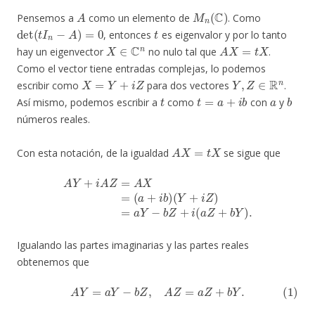
A
M
n
(
C
)
Pensemos a
como un elemento de
. Como
det
(
t
I
n
−
A
)
=
0
t
, entonces
es eigenvalor y por lo tanto
X
∈
C
n
A
X
=
t
X
hay un eigenvector
no nulo tal que
.
Como el vector tiene entradas complejas, lo podemos
X
=
Y
+
i
Z
Y
,
Z
∈
R
n
escribir como
para dos vectores
.
t
t
=
a
+
i
b
a
b
Así mismo, podemos escribir a
como
con
y
números reales.
A
X
=
t
X
Con esta notación, de la igualdad
se sigue que
A
Y
+
i
A
Z
=
A
X
=
(
a
+
i
b
)
(
Y
+
i
Z
)
=
a
Y
−
b
Z
+
i
(
a
Z
+
b
Y
)
.
Igualando las partes imaginarias y las partes reales
obtenemos que
(1)
A
Y
=
a
Y
−
b
Z
,
A
Z
=
a
Z
+
b
Y
.