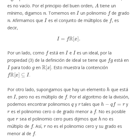
A
es no vacío. Por el principio del buen orden,
tiene un
n
I
f
mínimo, digamos
. Tomemos en
un polinomio
de grado
n
I
f
. Afirmamos que
es el conjunto de múltiplos de
, es
decir,
I
=
f
R
[
x
]
.
f
I
I
Por un lado, como
está en
e
es un ideal, por la
f
g
propiedad (3) de la definición de ideal se tiene que
está en
I
g
R
[
x
]
para todo
en
. Esto muestra la contención
f
R
[
x
]
⊆
I
.
h
Por otro lado, supongamos que hay un elemento
que está
I
f
en
, pero no es múltiplo de
. Por el algoritmo de la división,
q
r
h
−
q
f
=
r
podemos encontrar polinomios
y
tales que
y
r
f
es el polinomio cero o de grado menor a
. No es posible
r
h
que
sea el polinomio cero pues dijimos que
no es
f
r
múltiplo de
. Así,
no es el polinomio cero y su grado es
f
menor al de
.