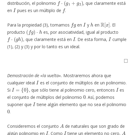
distribución, el polinomio
, que claramente está
I
f
en
pues es un múltiplo de
.
f
g
I
h
R
[
x
]
Para la propiedad (3), tomamos
en
y
en
. El
(
f
g
)
⋅
h
producto
es, por asociatividad, igual al producto
f
⋅
(
g
h
)
I
I
, que claramente está en
. De esta forma,
cumple
(1), (2) y (3) y por lo tanto es un ideal.
◻
Demostración de «la vuelta».
Mostraremos ahora que
I
cualquier ideal
es el conjunto de múltiplos de un polinomio.
I
=
{
0
}
I
Si
, que sólo tiene al polinomio cero, entonces
es
0
el conjunto de múltiplos del polinomio
. Así, podemos
I
suponer que
tiene algún elemento que no sea el polinomio
0
.
A
Consideremos el conjunto
de naturales que son grado de
I
I
A
algún polinomio en
. Como
tiene un elemento no cero,