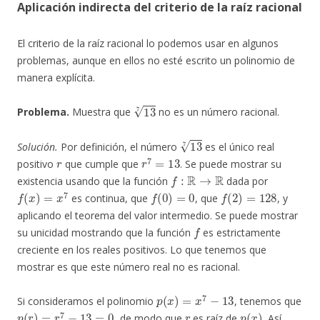
Aplicación indirecta del criterio de la raíz racional
El criterio de la raíz racional lo podemos usar en algunos
problemas, aunque en ellos no esté escrito un polinomio de
manera explícita.
13
7
Problema.
Muestra que
no es un número racional.
13
7
Solución.
Por definición, el número
es el único real
r
r
7
=
13
positivo
que cumple que
. Se puede mostrar su
f
:
R
→
R
existencia usando que la función
dada por
f
(
x
)
=
x
7
f
(
0
)
=
0
f
(
2
)
=
128
es continua, que
, que
, y
aplicando el teorema del valor intermedio. Se puede mostrar
f
su unicidad mostrando que la función
es estrictamente
creciente en los reales positivos. Lo que tenemos que
mostrar es que este número real no es racional.
p
(
x
)
=
x
7
−
13
Si consideramos el polinomio
, tenemos que
p
(
r
)
=
r
7
−
13
=
0
r
p
(
x
)
, de modo que
es raíz de
. Así,