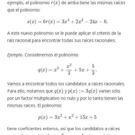
ejemplo, el polinomio
de arriba tiene las mismas raíces
que el polinomio
s
(
x
)
=
6
r
(
x
)
=
3
x
3
+
2
x
2
−
24
x
−
6.
A este nuevo polinomio se le puede aplicar el criterio de la
raíz racional para encontrar todas sus raíces racionales.
Ejemplo.
Consideremos el polinomio
q
(
x
)
=
x
3
+
x
2
3
+
5
x
+
5
3
.
Vamos a encontrar todos los candidatos a raíces racionales.
q
(
x
)
p
(
x
)
:=
3
q
(
x
)
Para ello, notamos que
y
varían sólo
por un factor multiplicativo no nulo y por lo tanto tienen las
mismas raíces. El polinomio
p
(
x
)
=
3
x
3
+
x
2
+
15
x
+
5
tiene coeficientes enteros, así que los candidatos a raíces
a
b
a
b