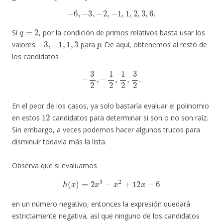
−
6
,
−
3
,
−
2
,
−
1
,
1
,
2
,
3
,
6.
q
=
2
Si
, por la condición de primos relativos basta usar los
−
3
,
−
1
,
1
,
3
p
valores
para
. De aquí, obtenemos al resto de
los candidatos
−
3
2
,
−
1
2
,
1
2
,
3
2
.
En el peor de los casos, ya solo bastaría evaluar el polinomio
12
en estos
candidatos para determinar si son o no son raíz.
Sin embargo, a veces podemos hacer algunos trucos para
disminuir todavía más la lista.
Observa que si evaluamos
h
(
x
)
=
2
x
3
−
x
2
+
12
x
−
6
en un número negativo, entonces la expresión quedará
estrictamente negativa, así que ninguno de los candidatos