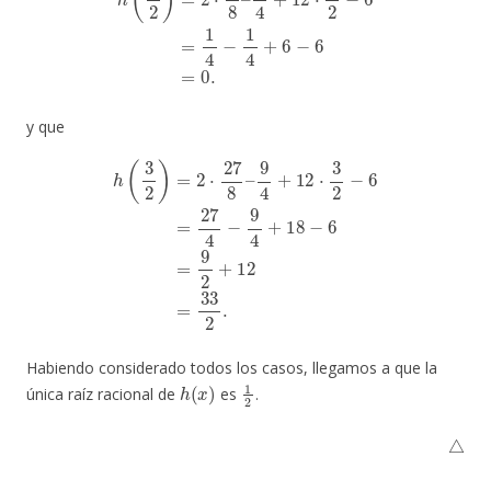
y que
9
4
+
12
⋅
3
2
−
6
=
27
h
(
3
4
2
−
)
9
=
4
2
+
⋅
27
18
8
−
–
6
=
9
2
+
12
=
33
2
.
Habiendo considerado todos los casos, llegamos a que la
h
(
x
)
1
2
única raíz racional de
es
.
△