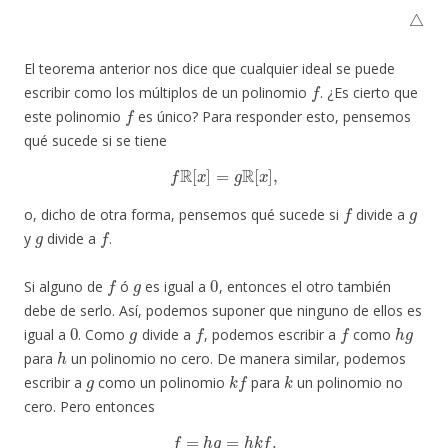
△
El teorema anterior nos dice que cualquier ideal se puede
f
escribir como los múltiplos de un polinomio
. ¿Es cierto que
f
este polinomio
es único? Para responder esto, pensemos
qué sucede si se tiene
f
R
[
x
]
=
g
R
[
x
]
,
f
g
o, dicho de otra forma, pensemos qué sucede si
divide a
g
f
y
divide a
.
f
g
0
Si alguno de
ó
es igual a
, entonces el otro también
debe de serlo. Así, podemos suponer que ninguno de ellos es
0
g
f
f
h
g
igual a
. Como
divide a
, podemos escribir a
como
h
para
un polinomio no cero. De manera similar, podemos
g
k
f
k
escribir a
como un polinomio
para
un polinomio no
cero. Pero entonces
f
=
h
g
=
h
k
f
.