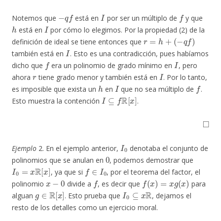
−
q
f
I
f
Notemos que
está en
por ser un múltiplo de
y que
h
I
está en
por cómo lo elegimos. Por la propiedad (2) de la
r
=
h
+
(
−
q
f
)
definición de ideal se tiene entonces que
I
también está en
. Esto es una contradicción, pues habíamos
f
I
dicho que
era un polinomio de grado mínimo en
, pero
r
I
ahora
tiene grado menor y también está en
. Por lo tanto,
h
I
f
es imposible que exista un
en
que no sea múltiplo de
.
I
⊆
f
R
[
x
]
Esto muestra la contención
.
◻
I
0
Ejemplo
2. En el ejemplo anterior,
denotaba el conjunto de
0
polinomios que se anulan en
, podemos demostrar que
I
0
=
x
R
[
x
]
f
∈
I
0
, ya que si
, por el teorema del factor, el
x
−
0
f
f
(
x
)
=
x
g
(
x
)
polinomio
divide a
, es decir que
para
g
∈
R
[
x
]
I
0
⊆
x
R
alguan
. Esto prueba que
, dejamos el
resto de los detalles como un ejercicio moral.