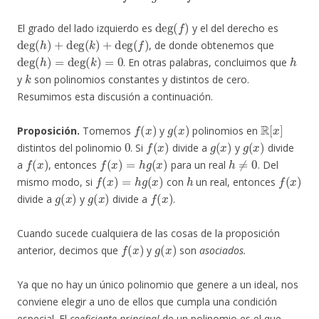
deg
(
f
)
El grado del lado izquierdo es
y el del derecho es
deg
(
h
)
+
deg
(
k
)
+
deg
(
f
)
, de donde obtenemos que
deg
(
h
)
=
deg
(
k
)
=
0
h
. En otras palabras, concluimos que
k
y
son polinomios constantes y distintos de cero.
Resumimos esta discusión a continuación.
f
(
x
)
g
(
x
)
R
[
x
]
Proposición.
Tomemos
y
polinomios en
0
f
(
x
)
g
(
x
)
g
(
x
)
distintos del polinomio
. Si
divide a
y
divide
f
(
x
)
f
(
x
)
=
h
g
(
x
)
h
≠
0
a
, entonces
para un real
. Del
f
(
x
)
=
h
g
(
x
)
h
f
(
x
)
mismo modo, si
con
un real, entonces
g
(
x
)
g
(
x
)
f
(
x
)
divide a
y
divide a
.
Cuando sucede cualquiera de las cosas de la proposición
f
(
x
)
g
(
x
)
anterior, decimos que
y
son
asociados.
Ya que no hay un único polinomio que genere a un ideal, nos
conviene elegir a uno de ellos que cumpla una condición
especial. El
coeficiente principal
de un polinomio es el que