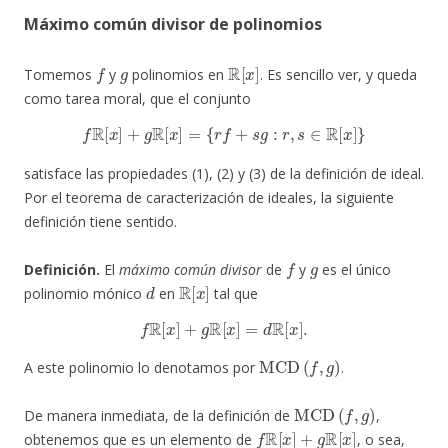
Máximo común divisor de polinomios
f
g
R
[
x
]
Tomemos
y
polinomios en
. Es sencillo ver, y queda
como tarea moral, que el conjunto
f
R
[
x
]
+
g
R
[
x
]
=
{
r
f
+
s
g
:
r
,
s
∈
R
[
x
]
}
satisface las propiedades (1), (2) y (3) de la definición de ideal.
Por el teorema de caracterización de ideales, la siguiente
definición tiene sentido.
f
g
Definición.
El
máximo común divisor
de
y
es el único
d
R
[
x
]
polinomio mónico
en
tal que
f
R
[
x
]
+
g
R
[
x
]
=
d
R
[
x
]
.
MCD
(
f
,
g
)
A este polinomio lo denotamos por
.
MCD
(
f
,
g
)
De manera inmediata, de la definición de
,
f
R
[
x
]
+
g
R
[
x
]
obtenemos que es un elemento de
, o sea,