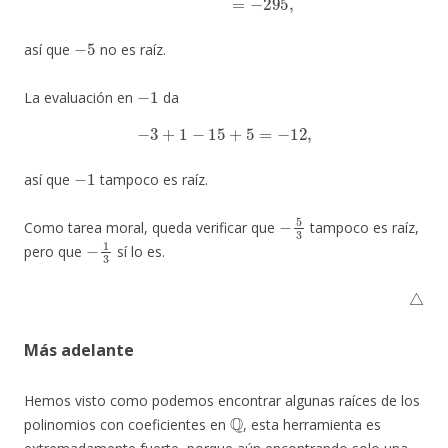
−
5
así que
no es raíz.
−
1
La evaluación en
da
−
3
+
1
−
15
+
5
=
−
12
,
−
1
así que
tampoco es raíz.
−
5
3
Como tarea moral, queda verificar que
tampoco es raíz,
−
1
3
pero que
sí lo es.
△
Más adelante
Hemos visto como podemos encontrar algunas raíces de los
Q
polinomios con coeficientes en
, esta herramienta es