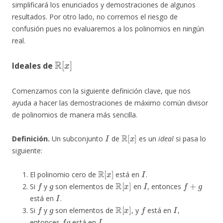
simplificará los enunciados y demostraciones de algunos
resultados. Por otro lado, no corremos el riesgo de
confusión pues no evaluaremos a los polinomios en ningún
real.
R
[
x
]
Ideales de
Comenzamos con la siguiente definición clave, que nos
ayuda a hacer las demostraciones de máximo común divisor
de polinomios de manera más sencilla.
I
R
[
x
]
Definición.
Un subconjunto
de
es un
ideal
si pasa lo
siguiente:
R
[
x
]
I
El polinomio cero de
está en
.
f
g
R
[
x
]
I
f
+
g
Si
y
son elementos de
en
, entonces
I
está en
.
f
g
R
[
x
]
f
I
Si
y
son elementos de
, y
está en
,
f
g
I
entonces
está en
.