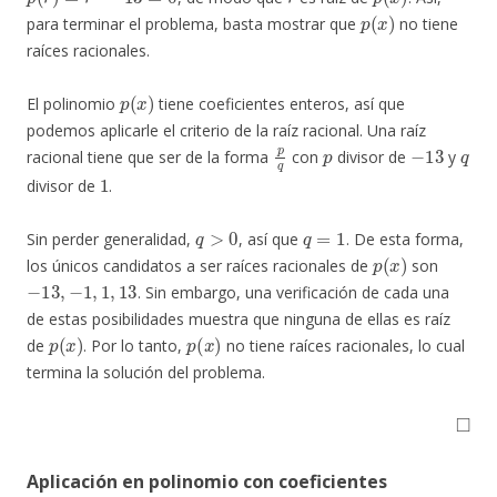
p
(
x
)
para terminar el problema, basta mostrar que
no tiene
raíces racionales.
p
(
x
)
El polinomio
tiene coeficientes enteros, así que
podemos aplicarle el criterio de la raíz racional. Una raíz
p
q
p
−
13
q
racional tiene que ser de la forma
con
divisor de
y
1
divisor de
.
q
>
0
q
=
1
Sin perder generalidad,
, así que
. De esta forma,
p
(
x
)
los únicos candidatos a ser raíces racionales de
son
−
13
,
−
1
,
1
,
13
. Sin embargo, una verificación de cada una
de estas posibilidades muestra que ninguna de ellas es raíz
p
(
x
)
p
(
x
)
de
. Por lo tanto,
no tiene raíces racionales, lo cual
termina la solución del problema.
◻
Aplicación en polinomio con coeficientes