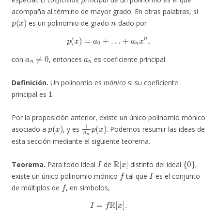
acompaña al término de mayor grado. En otras palabras, si
p
(
x
)
n
es un polinomio de grado
dado por
p
(
x
)
=
a
0
+
…
+
a
n
x
n
,
a
n
≠
0
a
n
con
, entonces
es coeficiente principal.
Definición.
Un polinomio es
mónico
si su coeficiente
1
principal es
.
Por la proposición anterior, existe un único polinomio mónico
p
(
x
)
1
a
n
p
(
x
)
asociado a
, y es
. Podemos resumir las ideas de
esta sección mediante el siguiente teorema.
I
R
[
x
]
{
0
}
Teorema.
Para todo ideal
de
distinto del ideal
,
f
I
existe un único polinomio mónico
tal que
es el conjunto
f
de múltiplos de
, en símbolos,
I
=
f
R
[
x
]
.