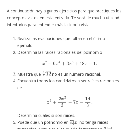
A continuación hay algunos ejercicios para que practiques los
conceptos vistos en esta entrada. Te será de mucha utilidad
intentarlos para entender más la teoría vista.
Realiza las evaluaciones que faltan en el último
ejemplo.
Determina las raíces racionales del polinomio
x
7
−
6
x
4
+
3
x
3
+
18
x
−
1.
12
3
Muestra que
no es un número racional.
Encuentra todos los candidatos a ser raíces racionales
de
x
3
+
2
x
2
3
−
7
x
−
14
3
.
Determina cuáles sí son raíces.
Z
[
x
]
Puede que un polinomio en
no tenga raíces
Z
[
x
]