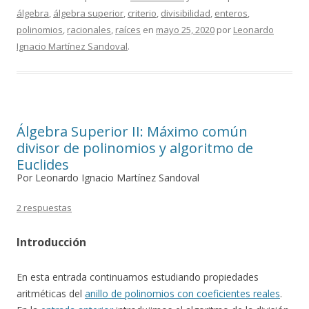
álgebra
,
álgebra superior
,
criterio
,
divisibilidad
,
enteros
,
polinomios
,
racionales
,
raíces
en
mayo 25, 2020
por
Leonardo
Ignacio Martínez Sandoval
.
Álgebra Superior II: Máximo común
divisor de polinomios y algoritmo de
Euclides
Por Leonardo Ignacio Martínez Sandoval
2 respuestas
Introducción
En esta entrada continuamos estudiando propiedades
aritméticas del
anillo de polinomios con coeficientes reales
.