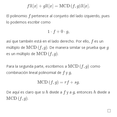
f
R
[
x
]
+
g
R
[
x
]
=
MCD
(
f
,
g
)
R
[
x
]
.
f
El polinomio
pertenece al conjunto del lado izquierdo, pues
lo podemos escribir como
1
⋅
f
+
0
⋅
g
,
f
así que también está en el lado derecho. Por ello,
es un
MCD
(
f
,
g
)
g
múltiplo de
. De manera similar se prueba que
MCD
(
f
,
g
)
es un múltiplo de
.
MCD
(
f
,
g
)
Para la segunda parte, escribimos a
como
f
g
combinación lineal polinomial de
y
,
MCD
(
f
,
g
)
=
r
f
+
s
g
.
h
f
g
h
De aquí es claro que si
divide a
y a
, entonces
divide a
MCD
(
f
,
g
)
.
◻