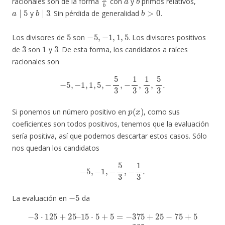
racionales son de la forma
con
y
primos relativos,
a
∣
5
b
∣
3
b
>
0
y
. Sin pérdida de generalidad
.
5
−
5
,
−
1
,
1
,
5
Los divisores de
son
. Los divisores positivos
3
1
3
de
son
y
. De esta forma, los candidatos a raíces
racionales son
−
5
,
−
1
,
1
,
5
,
−
5
3
,
−
1
3
,
1
3
,
5
3
.
p
(
x
)
Si ponemos un número positivo en
, como sus
coeficientes son todos positivos, tenemos que la evaluación
sería positiva, así que podemos descartar estos casos. Sólo
nos quedan los candidatos
−
5
,
−
1
,
−
5
3
,
−
1
3
.
−
5
La evaluación en
da
−
3
⋅
125
+
25
–
15
⋅
5
+
5
=
−
375
+
25
−
75
+
5
=
−
295
,