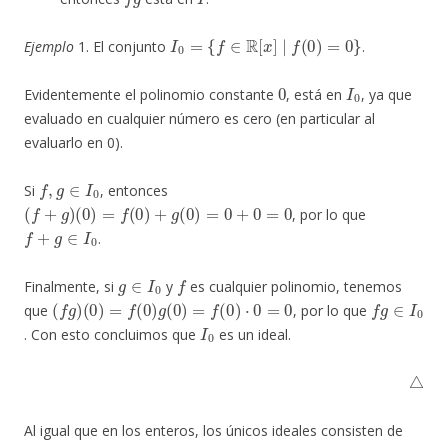
I
0
=
{
f
∈
R
[
x
]
∣
f
(
0
)
=
0
}
Ejemplo
1. El conjunto
.
0
I
0
Evidentemente el polinomio constante
, está en
, ya que
evaluado en cualquier número es cero (en particular al
evaluarlo en 0).
f
,
g
∈
I
0
Si
, entonces
(
f
+
g
)
(
0
)
=
f
(
0
)
+
g
(
0
)
=
0
+
0
=
0
, por lo que
f
+
g
∈
I
0
.
g
∈
I
0
f
Finalmente, si
y
es cualquier polinomio, tenemos
(
f
g
)
(
0
)
=
f
(
0
)
g
(
0
)
=
f
(
0
)
⋅
0
=
0
f
g
∈
I
0
que
, por lo que
I
0
. Con esto concluimos que
es un ideal.
△
Al igual que en los enteros, los únicos ideales consisten de