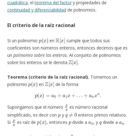
cuadrática
, el
teorema del factor
y propiedades de
continuidad y diferenciabilidad
de polinomios.
El criterio de la raíz racional
p
(
x
)
R
[
x
]
Si un polinomio
en
cumple que todos sus
coeficientes son números enteros, entonces decimos que es
un
polinomio sobre los enteros.
Al conjunto de polinomios
Z
[
x
]
sobre los enteros se le denota
.
Teorema (criterio de la raíz racional).
Tomemos un
p
(
x
)
Z
[
x
]
polinomio
en
de la forma
p
(
x
)
=
a
0
+
a
1
x
+
…
+
a
n
x
n
.
p
q
Supongamos que el número
es número racional
p
q
≠
0
simplificado, es decir con
y
enteros primos relativos.
p
q
p
(
x
)
p
a
0
q
a
n
Si
es raíz de
, entonces
divide a
, y
divide a
.
p
q