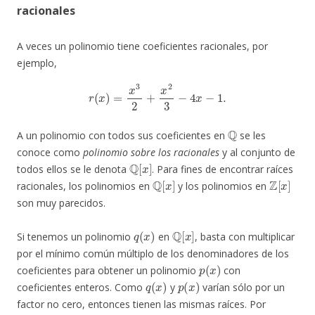
racionales
A veces un polinomio tiene coeficientes racionales, por
ejemplo,
r
(
x
)
=
x
3
2
+
x
2
3
−
4
x
−
1.
Q
A un polinomio con todos sus coeficientes en
se les
conoce como
polinomio sobre los racionales
y al conjunto de
Q
[
x
]
todos ellos se le denota
. Para fines de encontrar raíces
Q
[
x
]
Z
[
x
]
racionales, los polinomios en
y los polinomios en
son muy parecidos.
q
(
x
)
Q
[
x
]
Si tenemos un polinomio
en
, basta con multiplicar
por el mínimo común múltiplo de los denominadores de los
p
(
x
)
coeficientes para obtener un polinomio
con
q
(
x
)
p
(
x
)
coeficientes enteros. Como
y
varían sólo por un
factor no cero, entonces tienen las mismas raíces. Por
r
(
x
)