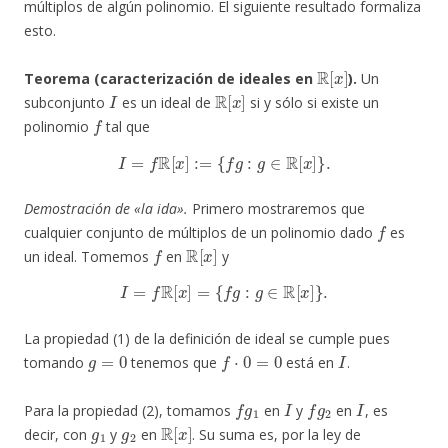
múltiplos de algún polinomio. El siguiente resultado formaliza
esto.
R
[
x
]
Teorema (caracterización de ideales en
).
Un
I
R
[
x
]
subconjunto
es un ideal de
si y sólo si existe un
f
polinomio
tal que
I
=
f
R
[
x
]
:=
{
f
g
:
g
∈
R
[
x
]
}
.
Demostración de «la ida».
Primero mostraremos que
f
cualquier conjunto de múltiplos de un polinomio dado
es
f
R
[
x
]
un ideal. Tomemos
en
y
I
=
f
R
[
x
]
=
{
f
g
:
g
∈
R
[
x
]
}
.
La propiedad (1) de la definición de ideal se cumple pues
g
=
0
f
⋅
0
=
0
I
tomando
tenemos que
está en
.
f
g
1
I
f
g
2
I
Para la propiedad (2), tomamos
en
y
en
, es
g
1
g
2
R
[
x
]
decir, con
y
en
. Su suma es, por la ley de
f
⋅
(
g
1
+
g
2
)