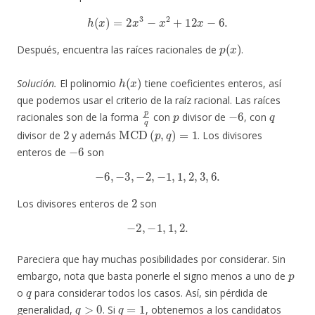
h
(
x
)
=
2
x
3
−
x
2
+
12
x
−
6.
p
(
x
)
Después, encuentra las raíces racionales de
.
h
(
x
)
Solución.
El polinomio
tiene coeficientes enteros, así
que podemos usar el criterio de la raíz racional. Las raíces
p
q
p
−
6
q
racionales son de la forma
con
divisor de
, con
2
MCD
(
p
,
q
)
=
1
divisor de
y además
. Los divisores
−
6
enteros de
son
−
6
,
−
3
,
−
2
,
−
1
,
1
,
2
,
3
,
6.
2
Los divisores enteros de
son
−
2
,
−
1
,
1
,
2.
Pareciera que hay muchas posibilidades por considerar. Sin
p
embargo, nota que basta ponerle el signo menos a uno de
q
o
para considerar todos los casos. Así, sin pérdida de
q
>
0
q
=
1
generalidad,
. Si
, obtenemos a los candidatos