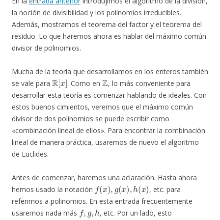
En la
entrada anterior
introdujimos el algoritmo de la división,
la noción de divisibilidad y los polinomios irreducibles.
Además, mostramos el teorema del factor y el teorema del
residuo. Lo que haremos ahora es hablar del máximo común
divisor de polinomios.
Mucha de la teoría que desarrollamos en los enteros también
R
[
x
]
Z
se vale para
. Como en
, lo más conveniente para
desarrollar esta teoría es comenzar hablando de ideales. Con
estos buenos cimientos, veremos que el máximo común
divisor de dos polinomios se puede escribir como
«combinación lineal de ellos». Para encontrar la combinación
lineal de manera práctica, usaremos de nuevo el algoritmo
de Euclides.
Antes de comenzar, haremos una aclaración. Hasta ahora
f
(
x
)
,
g
(
x
)
,
h
(
x
)
hemos usado la notación
, etc. para
referirnos a polinomios. En esta entrada frecuentemente
f
,
g
,
h
usaremos nada más
, etc. Por un lado, esto