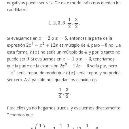
negativos puede ser raíz. De este modo, sólo nos quedan los
candidatos
1
,
2
,
3
,
6
,
1
2
,
3
2
.
x
=
2
x
=
6
Si evaluamos en
o
, entonces la parte de la
2
x
3
−
x
2
+
12
x
4
−
6
expresión
es múltiplo de
, pero
no. De
h
(
x
)
4
esta forma,
no sería un múltiplo de
, y por lo tanto no
0
x
=
1
x
=
3
puede ser
. Si evaluamos en
o
, tendríamos
2
x
3
+
12
x
−
6
que la parte de la expresión
sería par, pero
−
x
2
h
(
x
)
sería impar, de modo que
sería impar, y no podría
ser cero. Así, ya sólo nos quedan los candidatos
1
2
,
3
2
.
Para ellos ya no hagamos trucos, y evaluemos directamente.
Tenemos que
h
(
1
2
)
=
2
⋅
1
8
–
1
4
+
12
⋅
1
2
−
6
=
1
4
−
1
4
+
6
−
6
=
0.