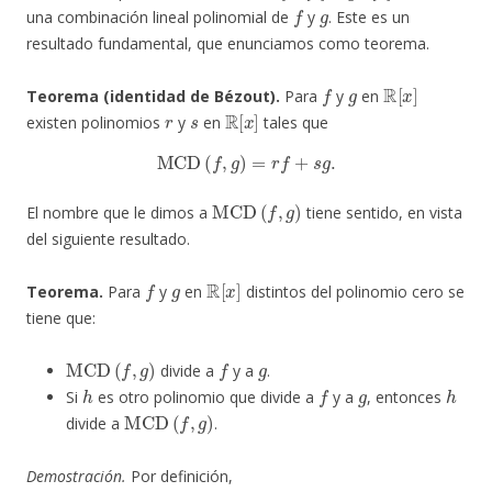
f
g
una combinación lineal polinomial de
y
. Este es un
resultado fundamental, que enunciamos como teorema.
f
g
R
[
x
]
Teorema (identidad de Bézout).
Para
y
en
r
s
R
[
x
]
existen polinomios
y
en
tales que
MCD
(
f
,
g
)
=
r
f
+
s
g
.
MCD
(
f
,
g
)
El nombre que le dimos a
tiene sentido, en vista
del siguiente resultado.
f
g
R
[
x
]
Teorema.
Para
y
en
distintos del polinomio cero se
tiene que:
MCD
(
f
,
g
)
f
g
divide a
y a
.
h
f
g
h
Si
es otro polinomio que divide a
y a
, entonces
MCD
(
f
,
g
)
divide a
.
Demostración.
Por definición,