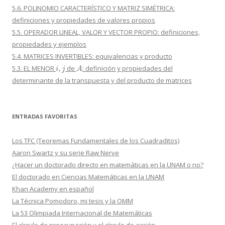
5.6. POLINOMIO CARACTERÍSTICO Y MATRIZ SIMÉTRICA:
definiciones y propiedades de valores propios
5.5. OPERADOR LINEAL, VALOR Y VECTOR PROPIO: definiciones,
propiedades y ejemplos
5.4. MATRICES INVERTIBLES: equivalencias y producto
i
,
j
A
5.3. EL MENOR
de
: definición y propiedades del
determinante de la transpuesta y del producto de matrices
ENTRADAS FAVORITAS
Los TFC (Teoremas Fundamentales de los Cuadraditos)
Aaron Swartz y su serie Raw Nerve
¿Hacer un doctorado directo en matemáticas en la UNAM o no?
El doctorado en Ciencias Matemáticas en la UNAM
Khan Academy en español
La Técnica Pomodoro, mi tesis y la OMM
La 53 Olimpiada Internacional de Matemáticas
El círculo de preocupación y el círculo de acción