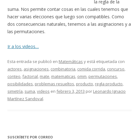
la regla de la
suma. Nos permite contar cosas en las cuales tenemos que
hacer varias elecciones que luego son compatibles. Como
dos consecuencias naturales, tenemos a las asignaciones y a
las permutaciones.
Ir a los videos…
Esta entrada se publicó en
Matemáticas
y está etiquetada con
actores
,
asignaciones
,
combinatoria
,
comida corrida
,
concurso
,
conteo
,
factorial
,
mate
,
matematicas
,
omm
,
permutaciones
,
posibilidades
,
problemas resueltos
,
producto
,
regla producto
,
simetría
,
suma
,
videos
en
febrero 3, 2013
por
Leonardo Ignacio
Martínez Sandoval
.
SUSCRÍBETE POR CORREO