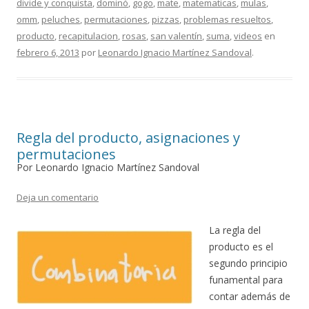
divide y conquista
,
dominó
,
gogo
,
mate
,
matematicas
,
mulas
,
omm
,
peluches
,
permutaciones
,
pizzas
,
problemas resueltos
,
producto
,
recapitulacion
,
rosas
,
san valentín
,
suma
,
videos
en
febrero 6, 2013
por
Leonardo Ignacio Martínez Sandoval
.
Regla del producto, asignaciones y
permutaciones
Por Leonardo Ignacio Martínez Sandoval
Deja un comentario
La regla del
producto es el
segundo principio
funamental para
contar además de