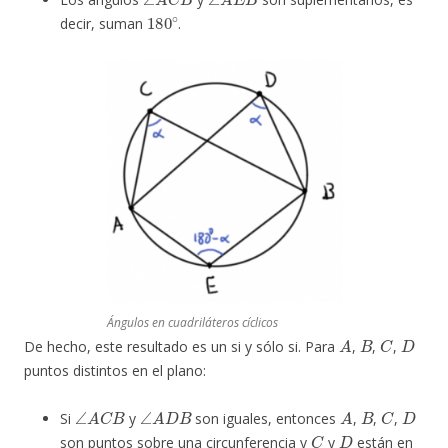
180
∘
decir, suman
.
Ángulos en cuadriláteros cíclicos
A
B
C
D
De hecho, este resultado es un si y sólo si. Para
,
,
,
puntos distintos en el plano:
∠
A
C
B
∠
A
D
B
A
B
C
D
Si
y
son iguales, entonces
,
,
,
C
D
son puntos sobre una circunferencia y
y
están en