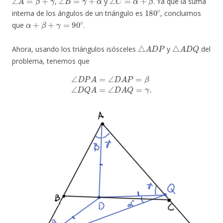
,
y
. Ya que la suma
180
∘
interna de los ángulos de un triángulo es
, concluimos
α
+
β
+
γ
=
90
∘
que
.
△
A
D
P
△
A
D
Q
Ahora, usando los triángulos isósceles
y
del
problema, tenemos que
∠
D
P
A
=
∠
D
A
P
=
β
∠
D
Q
A
=
∠
D
A
Q
=
γ
.