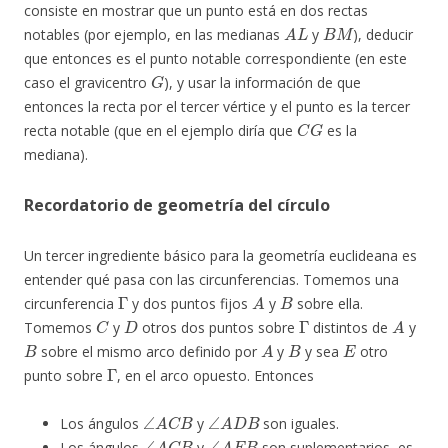
consiste en mostrar que un punto está en dos rectas
A
L
B
M
notables (por ejemplo, en las medianas
y
), deducir
que entonces es el punto notable correspondiente (en este
G
caso el gravicentro
), y usar la información de que
entonces la recta por el tercer vértice y el punto es la tercer
C
G
recta notable (que en el ejemplo diría que
es la
mediana).
Recordatorio de geometría del círculo
Un tercer ingrediente básico para la geometría euclideana es
entender qué pasa con las circunferencias. Tomemos una
Γ
A
B
circunferencia
y dos puntos fijos
y
sobre ella.
C
D
Γ
A
Tomemos
y
otros dos puntos sobre
distintos de
y
B
A
B
E
sobre el mismo arco definido por
y
y sea
otro
Γ
punto sobre
, en el arco opuesto. Entonces
∠
A
C
B
∠
A
D
B
Los ángulos
y
son iguales.
∠
A
C
B
∠
A
E
B
Los ángulos
y
son suplementarios, es