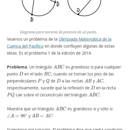
Diagrama para teorema de potencia de un punto
Veamos un problema de la
Olimpiada Matemática de la
Cuenca del Pacífico
en donde confluyen algunas de estas
ideas. Es el problema 1 de la edición de 2016.
A
B
C
Problema.
Un triángulo
es
grandioso
si para cualquier
D
B
C
punto
en el lado
, cuando se toman los pies de las
P
Q
D
A
B
A
C
perpendiculares
y
de
a las rectas
y
,
D
respectivamente, sucede que la reflexión de
en la recta
P
Q
A
B
C
cae sobre el circuncírculo del triángulo
.
A
B
C
Muestra que un triángulo
es grandioso si y sólo si
∠
A
=
90
∘
A
B
=
A
C
y
.
Sugerencia pre-solución.
El problema dice que cierta condición