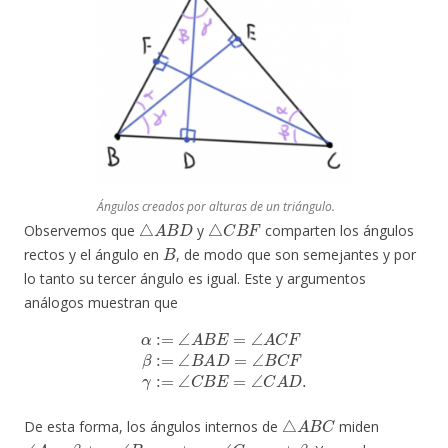
Ángulos creados por alturas de un triángulo.
△
A
B
D
△
C
B
F
Observemos que
y
comparten los ángulos
B
rectos y el ángulo en
, de modo que son semejantes y por
lo tanto su tercer ángulo es igual. Este y argumentos
análogos muestran que
α
:=
∠
A
B
E
=
∠
A
C
F
β
:=
∠
B
A
D
=
∠
B
C
F
γ
:=
∠
C
B
E
=
∠
C
A
D
.
△
A
B
C
De esta forma, los ángulos internos de
miden
∠
A
=
β
+
γ
∠
B
=
γ
+
α
∠
C
=
α
+
β