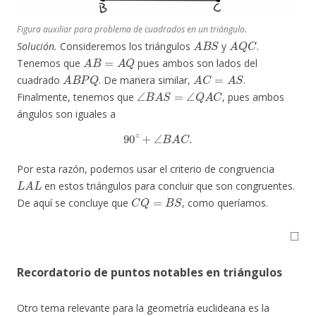
Figura auxiliar para problema de cuadrados en un triángulo.
A
B
S
A
Q
C
Solución.
Consideremos los triángulos
y
.
A
B
=
A
Q
Tenemos que
pues ambos son lados del
A
B
P
Q
A
C
=
A
S
cuadrado
. De manera similar,
.
∠
B
A
S
=
∠
Q
A
C
Finalmente, tenemos que
, pues ambos
ángulos son iguales a
90
∘
+
∠
B
A
C
.
Por esta razón, podemos usar el criterio de congruencia
L
A
L
en estos triángulos para concluir que son congruentes.
C
Q
=
B
S
De aquí se concluye que
, como queríamos.
◻
Recordatorio de puntos notables en triángulos
Otro tema relevante para la geometría euclideana es la