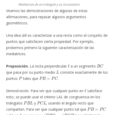
Mediatrices de un triángulo y su circuncentro
Veamos las demostraciones de algunas de estas
afirmaciones, para repasar algunos argumentos
geométricos.
Una idea útil es caracterizar a una recta como el conjunto de
puntos que satisfacen cierta propiedad. Por ejemplo,
probemos primero la siguiente caracterización de las
mediatrices.
ℓ
B
C
Proposición.
La recta perpendicular
a un segmento
L
que pasa por su punto medio
consiste exactamente de los
P
P
B
=
P
C
puntos
tales que
.
ℓ
Demostración.
Para ver que cualquier punto en
satisface
esto, se puede usar el criterio LAL de congruencia en los
P
B
L
P
C
L
triángulos
y
, usando el ángulo recto que
P
B
=
P
C
comparten. Para ver que cualquier punto tal que
ℓ
∠
P
B
C
=
∠
P
C
B