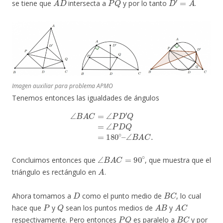
se tiene que
intersecta a
y por lo tanto
.
Imagen auxiliar para problema APMO
Tenemos entonces las igualdades de ángulos
∠
B
A
C
=
∠
P
D
′
Q
=
∠
P
D
Q
=
180
∘
–
∠
B
A
C
.
∠
B
A
C
=
90
∘
Concluimos entonces que
, que muestra que el
A
triángulo es rectángulo en
.
D
B
C
Ahora tomamos a
como el punto medio de
, lo cual
P
Q
A
B
A
C
hace que
y
sean los puntos medios de
y
P
Q
B
C
respectivamente. Pero entonces
es paralelo a
y por