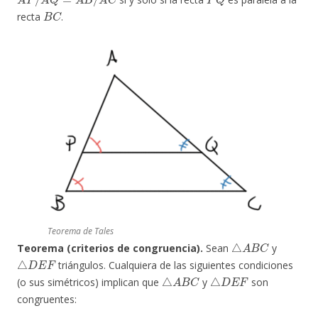
B
C
recta
.
Teorema de Tales
△
A
B
C
Teorema (criterios de congruencia).
Sean
y
△
D
E
F
triángulos. Cualquiera de las siguientes condiciones
△
A
B
C
△
D
E
F
(o sus simétricos) implican que
y
son
congruentes: