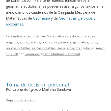
de Loren Larson. Para tener buenos fundamentos en
geometría euclideana, se pueden revisar algunos textos en el
área, como los cuadernos de la Olimpiada Mexicana de
Matemáticas de
Geometría
y de
Geometría: Ejercicios y
problemas
.
Esta entrada se publicó en
Matemáticas
y está etiquetada con
ángulos
,
apmo
,
cíclicos
,
círculo
,
congruencia
,
geometría
,
omm
,
puntos notables
,
rectas notables
,
semejanza
,
triángulos
en
mayo
18, 2020
por
Leonardo Ignacio Martínez Sandoval
.
Toma de decisión personal
Por Leonardo Ignacio Martínez Sandoval
Deja un comentario