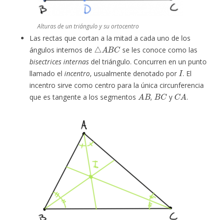
Alturas de un triángulo y su ortocentro
Las rectas que cortan a la mitad a cada uno de los
△
A
B
C
ángulos internos de
se les conoce como las
bisectrices internas
del triángulo. Concurren en un punto
I
llamado el
incentro
, usualmente denotado por
. El
incentro sirve como centro para la única circunferencia
A
B
B
C
C
A
que es tangente a los segmentos
,
y
.