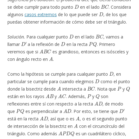
D
B
C
se debe cumplir para todo punto
en el lado
. Considera
D
algunos
casos extremos
de lo que puede ser
, de los que
puedas obtener información de cómo debe ser el triángulo.
D
B
C
Solución.
Para cualquier punto
en el lado
, vamos a
D
′
D
P
Q
llamar
a la reflexión de
en la recta
. Primero
A
B
C
veremos que si
es grandioso, entonces es isósceles y
A
con ángulo recto en
.
D
Como la hipótesis se cumple para cualquier punto
, en
D
particular se cumple para cuando elegimos
como el punto
A
B
C
P
Q
donde la bisectriz desde
intersecta a
. Nota que
y
A
B
A
C
P
Q
están en los rayos
y
. Además,
y
son
A
D
reflexiones entre sí con respecto a la recta
, de modo
P
Q
A
D
D
′
que
es perpendicular a
. Por esto, se tiene que
A
D
A
está en la recta
, así que o es
, o es el segundo punto
A
de intersección de la bisectriz en
con el circuncírculo del
A
P
D
Q
triángulo. Como además
es un cuadrilátero cíclico,
A
D
P
Q
D
′
=
A