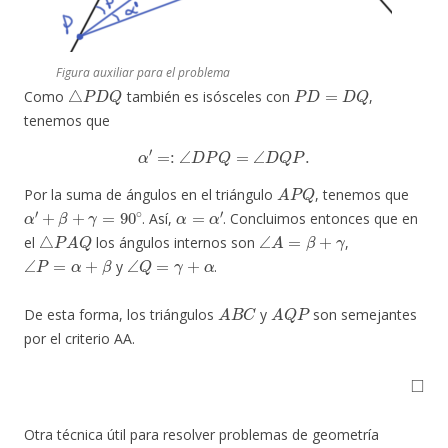
Figura auxiliar para el problema
△
P
D
Q
P
D
=
D
Q
Como
también es isósceles con
,
tenemos que
α
′
=:
∠
D
P
Q
=
∠
D
Q
P
.
A
P
Q
Por la suma de ángulos en el triángulo
, tenemos que
α
′
+
β
+
γ
=
90
∘
α
=
α
′
. Así,
. Concluimos entonces que en
△
P
A
Q
∠
A
=
β
+
γ
el
los ángulos internos son
,
∠
P
=
α
+
β
∠
Q
=
γ
+
α
y
.
A
B
C
A
Q
P
De esta forma, los triángulos
y
son semejantes
por el criterio AA.
◻
Otra técnica útil para resolver problemas de geometría