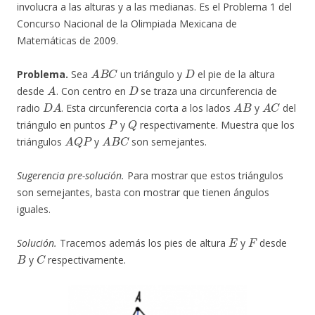
involucra a las alturas y a las medianas. Es el Problema 1 del
Concurso Nacional de la Olimpiada Mexicana de
Matemáticas de 2009.
A
B
C
D
Problema.
Sea
un triángulo y
el pie de la altura
A
D
desde
. Con centro en
se traza una circunferencia de
D
A
A
B
A
C
radio
. Esta circunferencia corta a los lados
y
del
P
Q
triángulo en puntos
y
respectivamente. Muestra que los
A
Q
P
A
B
C
triángulos
y
son semejantes.
Sugerencia pre-solución.
Para mostrar que estos triángulos
son semejantes, basta con mostrar que tienen ángulos
iguales.
E
F
Solución.
Tracemos además los pies de altura
y
desde
B
C
y
respectivamente.