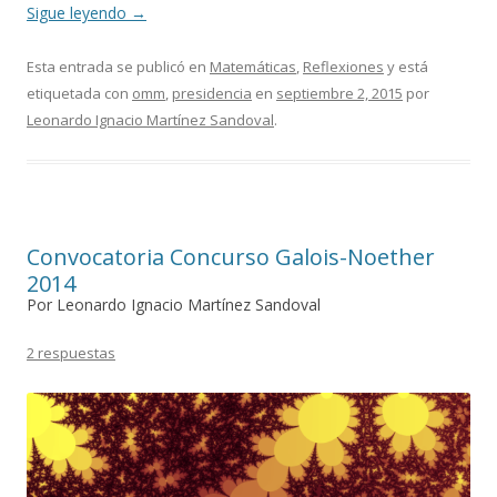
Sigue leyendo
→
Esta entrada se publicó en
Matemáticas
,
Reflexiones
y está
etiquetada con
omm
,
presidencia
en
septiembre 2, 2015
por
Leonardo Ignacio Martínez Sandoval
.
Convocatoria Concurso Galois-Noether
2014
Por Leonardo Ignacio Martínez Sandoval
2 respuestas