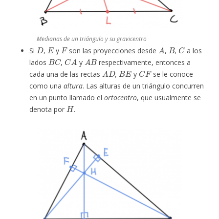
Medianas de un triángulo y su gravicentro
D
E
F
A
B
C
Si
,
y
son las proyecciones desde
,
,
a los
B
C
C
A
A
B
lados
,
y
respectivamente, entonces a
A
D
B
E
C
F
cada una de las rectas
,
y
se le conoce
como una
altura
. Las alturas de un triángulo concurren
en un punto llamado el
ortocentro
, que usualmente se
H
denota por
.