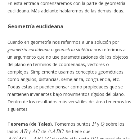
En esta entrada comenzaremos con la parte de geometría
euclideana. Más adelante hablaremos de las demás ideas.
Geometría euclideana
Cuando en geometría nos referimos a una solución por
geometría euclideana
o
geometría sintética
nos referimos a
un argumento que no use parametrizaciones de los objetos
del plano en términos de coordenadas, vectores o
complejos. Simplemente usamos conceptos geométricos
como ángulos, distancias, semejanza, congruencia, etc.
Todas estas se pueden pensar como propiedades que se
mantienen invariantes bajo movimientos rígidos del plano.
Dentro de los resultados más versátiles del área tenemos los
siguientes.
P
Q
Teorema (de Tales).
Tomemos puntos
y
sobre los
A
B
A
C
△
A
B
C
lados
y
de
. Se tiene que
A
P
/
A
Q
=
A
B
/
A
C
P
Q
si y sólo si la recta
es paralela a la