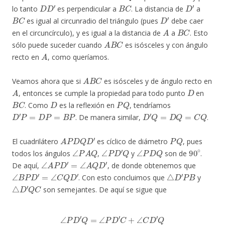
D
D
′
B
C
D
′
lo tanto
es perpendicular a
. La distancia de
a
B
C
D
′
es igual al circunradio del triángulo (pues
debe caer
A
B
C
en el circuncírculo), y es igual a la distancia de
a
. Esto
A
B
C
sólo puede suceder cuando
es isósceles y con ángulo
A
recto en
, como queríamos.
A
B
C
Veamos ahora que si
es isósceles y de ángulo recto en
A
D
, entonces se cumple la propiedad para todo punto
en
B
C
D
P
Q
. Como
es la reflexión en
, tendríamos
D
′
P
=
D
P
=
B
P
D
′
Q
=
D
Q
=
C
Q
. De manera similar,
.
A
P
D
Q
D
′
P
Q
El cuadrilátero
es cíclico de diámetro
, pues
∠
P
A
Q
∠
P
D
′
Q
∠
P
D
Q
90
∘
todos los ángulos
,
y
son de
.
∠
A
P
D
′
=
∠
A
Q
D
′
De aquí,
, de donde obtenemos que
∠
B
P
D
′
=
∠
C
Q
D
′
△
D
′
P
B
. Con esto concluimos que
y
△
D
′
Q
C
son semejantes. De aquí se sigue que
∠
P
D
′
Q
=
∠
P
D
′
C
+
∠
C
D
′
Q
=
∠
P
D
′
C
+
∠
B
D
′
P
=
∠
B
D
′
C
.