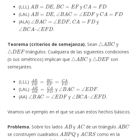
A
B
=
D
E
B
C
=
E
F
C
A
=
F
D
(LLL)
,
y
A
B
=
D
E
∠
B
A
C
=
∠
E
D
F
C
A
=
F
D
(LAL)
,
y
∠
B
A
C
=
∠
E
D
F
C
A
=
F
D
(ALA)
,
y
∠
B
C
A
–
∠
E
F
D
.
△
A
B
C
Teorema (criterios de semejanza).
Sean
y
△
D
E
F
triángulos. Cualquiera de las siguientes condiciones
△
A
B
C
△
D
E
F
(o sus simétricos) implican que
y
son
semejantes.
A
B
D
E
=
B
C
E
F
=
C
A
F
D
(LLL)
.
A
B
D
E
=
C
A
F
D
∠
B
A
C
=
∠
E
D
F
(LAL)
y
.
∠
B
A
C
=
∠
E
D
F
∠
B
C
A
–
∠
E
F
D
(AA)
y
.
Veamos un ejemplo en el que se usan estos hechos básicos.
A
B
A
C
A
B
C
Problema.
Sobre los lados
y
de un triángulo
A
B
P
Q
A
C
R
S
se construyen cuadrados
y
como en la
C
Q
=
B
S