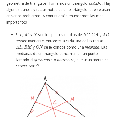
△
A
B
C
geometría de triángulos. Tomemos un triángulo
. Hay
algunos puntos y rectas notables en el triángulo, que se usan
en varios problemas. A continuación enunciamos las más
importantes.
L
M
N
B
C
C
A
A
B
Si
,
y
son los puntos medios de
,
y
,
respectivamente, entonces a cada una de las rectas
A
L
B
M
C
N
,
y
se le conoce como una
mediana
. Las
medianas de un triángulo concurren en un punto
llamado el
gravicentro
o
baricentro
, que usualmente se
G
denota por
.