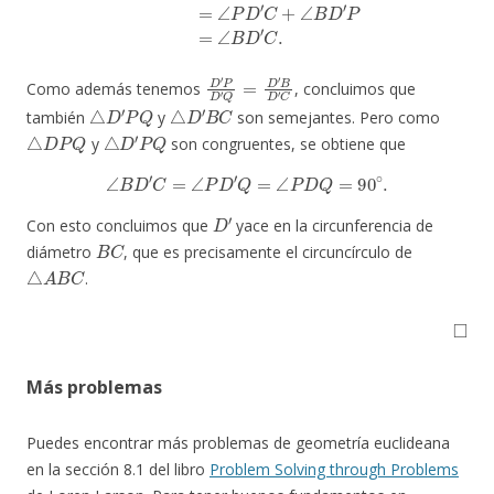
D
′
P
D
′
Q
=
D
′
B
D
′
C
Como además tenemos
, concluimos que
△
D
′
P
Q
△
D
′
B
C
también
y
son semejantes. Pero como
△
D
P
Q
△
D
′
P
Q
y
son congruentes, se obtiene que
∠
B
D
′
C
=
∠
P
D
′
Q
=
∠
P
D
Q
=
90
∘
.
D
′
Con esto concluimos que
yace en la circunferencia de
B
C
diámetro
, que es precisamente el circuncírculo de
△
A
B
C
.
◻
Más problemas
Puedes encontrar más problemas de geometría euclideana
en la sección 8.1 del libro
Problem Solving through Problems