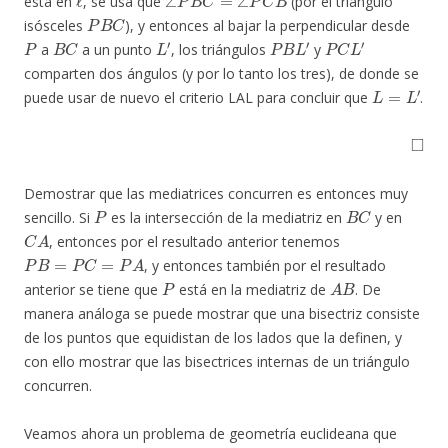
está en
, se usa que
(por el triángulo
P
B
C
isósceles
), y entonces al bajar la perpendicular desde
P
B
C
L
′
P
B
L
′
P
C
L
′
a
a un punto
, los triángulos
y
comparten dos ángulos (y por lo tanto los tres), de donde se
L
=
L
′
puede usar de nuevo el criterio LAL para concluir que
.
◻
Demostrar que las mediatrices concurren es entonces muy
P
B
C
sencillo. Si
es la intersección de la mediatriz en
y en
C
A
, entonces por el resultado anterior tenemos
P
B
=
P
C
=
P
A
, y entonces también por el resultado
P
A
B
anterior se tiene que
está en la mediatriz de
. De
manera análoga se puede mostrar que una bisectriz consiste
de los puntos que equidistan de los lados que la definen, y
con ello mostrar que las bisectrices internas de un triángulo
concurren.
Veamos ahora un problema de geometría euclideana que