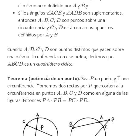
A
B
el mismo arco definido por
y
y
∠
A
C
B
∠
A
D
B
Si los ángulos
y
son suplementarios,
A
B
C
D
entonces
,
,
,
son puntos sobre una
C
D
circunferencia y
y
están en arcos opuestos
A
B
definidos por
y
.
A
B
C
D
Cuando
,
,
y
son puntos distintos que yacen sobre
una misma circunferencia, en ese orden, decimos que
A
B
C
D
es un
cuadrilátero cíclico
.
P
Γ
Teorema (potencia de un punto).
Sea
un punto y
una
P
circunferencia. Tomemos dos rectas por
que corten a la
A
B
C
D
circunferencia en puntos
,
,
y
como en alguna de las
P
A
⋅
P
B
=
P
C
⋅
P
D
figuras. Entonces
.