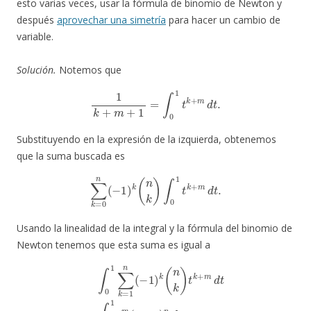
esto varias veces, usar la fórmula de binomio de Newton y
después
aprovechar una simetría
para hacer un cambio de
variable.
Solución.
Notemos que
1
k
+
m
+
1
=
∫
0
1
t
k
+
m
d
t
.
Substituyendo en la expresión de la izquierda, obtenemos
que la suma buscada es
∑
k
=
0
n
(
−
1
)
k
(
n
k
)
∫
0
1
t
k
+
m
d
t
.
Usando la linealidad de la integral y la fórmula del binomio de
Newton tenemos que esta suma es igual a
∫
0
1
∑
k
=
1
n
(
−
1
)
k
(
n
k
)
t
k
+
m
d
t
=
∫
0
1
t
m
(
1
−
t
)
n
d
t
.