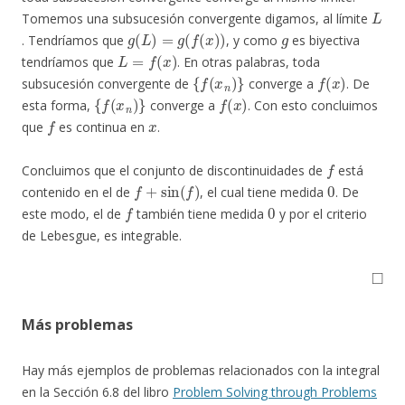
L
Tomemos una subsucesión convergente digamos, al límite
g
(
L
)
=
g
(
f
(
x
)
)
g
. Tendríamos que
, y como
es biyectiva
L
=
f
(
x
)
tendríamos que
. En otras palabras, toda
{
f
(
x
n
)
}
f
(
x
)
subsucesión convergente de
converge a
. De
{
f
(
x
n
)
}
f
(
x
)
esta forma,
converge a
. Con esto concluimos
f
x
que
es continua en
.
f
Concluimos que el conjunto de discontinuidades de
está
f
+
sin
(
f
)
0
contenido en el de
, el cual tiene medida
. De
f
0
este modo, el de
también tiene medida
y por el criterio
de Lebesgue, es integrable.
◻
Más problemas
Hay más ejemplos de problemas relacionados con la integral
en la Sección 6.8 del libro
Problem Solving through Problems