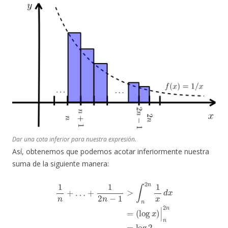
Dar una cota inferior para nuestra expresión.
Así, obtenemos que podemos acotar inferiormente nuestra
suma de la siguiente manera:
1
n
+
…
+
1
2
n
−
1
>
∫
n
2
n
1
x
d
x
=
(
log
x
)
|
n
2
n
=
log
2.