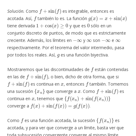
f
+
sin
(
f
)
Solución.
Como
es integrable, entonces es
f
g
(
x
)
=
x
+
sin
(
x
)
acotada. Así,
también lo es. La función
1
+
cos
(
x
)
≥
0
0
tiene derivada
y que es
sólo en un
conjunto discreto de puntos, de modo que es estrictamente
−
∞
∞
−
∞
∞
creciente. Además, los límites en
y
son
e
respectivamente. Por el teorema del valor intermedio, pasa
g
por todos los reales. Así,
es una función biyectiva.
f
Mostraremos que las discontinuidades de
están contenidas
f
+
sin
(
f
)
en las de
, o bien, dicho de otra forma, que si
f
+
sin
(
f
)
x
f
es continua en
, entonces
también. Tomemos
{
x
n
}
x
f
+
sin
(
f
)
una sucesión
que converge a
. Como
es
x
{
f
(
x
n
)
+
sin
(
f
(
x
n
)
)
}
continua en
, tenemos que
f
(
x
)
+
sin
(
f
(
x
)
)
=
g
(
f
(
x
)
)
converge a
.
f
{
f
(
x
n
)
}
Como
es una función acotada, la sucesión
es
acotada, y para ver que converge a un límite, basta ver que
toda subsucesión convergente converge al mismo límite.