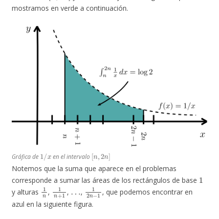
mostramos en verde a continuación.
1
/
x
[
n
,
2
n
]
Gráfica de
en el intervalo
Notemos que la suma que aparece en el problemas
1
corresponde a sumar las áreas de los rectángulos de base
1
n
1
n
+
1
…
1
2
n
−
1
y alturas
,
,
,
, que podemos encontrar en
azul en la siguiente figura.