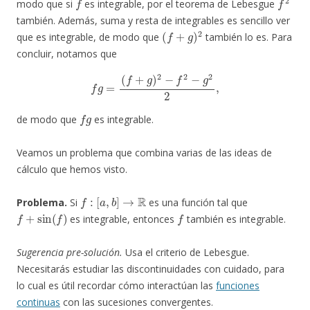
modo que si
es integrable, por el teorema de Lebesgue
también. Además, suma y resta de integrables es sencillo ver
(
f
+
g
)
2
que es integrable, de modo que
también lo es. Para
concluir, notamos que
f
g
=
(
f
+
g
)
2
−
f
2
−
g
2
2
,
f
g
de modo que
es integrable.
Veamos un problema que combina varias de las ideas de
cálculo que hemos visto.
f
:
[
a
,
b
]
→
R
Problema.
Si
es una función tal que
f
+
sin
(
f
)
f
es integrable, entonces
también es integrable.
Sugerencia pre-solución.
Usa el criterio de Lebesgue.
Necesitarás estudiar las discontinuidades con cuidado, para
lo cual es útil recordar cómo interactúan las
funciones
continuas
con las sucesiones convergentes.