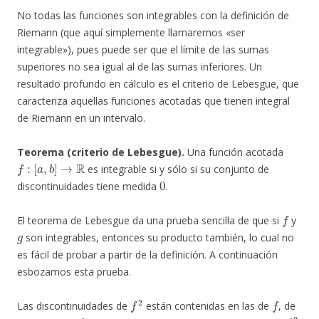
No todas las funciones son integrables con la definición de
Riemann (que aquí simplemente llamaremos «ser
integrable»), pues puede ser que el límite de las sumas
superiores no sea igual al de las sumas inferiores. Un
resultado profundo en cálculo es el criterio de Lebesgue, que
caracteriza aquellas funciones acotadas que tienen integral
de Riemann en un intervalo.
Teorema (criterio de Lebesgue).
Una función acotada
f
:
[
a
,
b
]
→
R
es integrable si y sólo si su conjunto de
0
discontinuidades tiene medida
.
f
El teorema de Lebesgue da una prueba sencilla de que si
y
g
son integrables, entonces su producto también, lo cual no
es fácil de probar a partir de la definición. A continuación
esbozamos esta prueba.
f
2
f
Las discontinuidades de
están contenidas en las de
, de
f
f
2