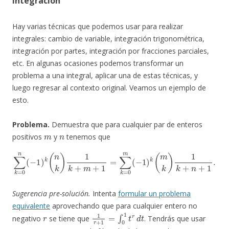
integración
Hay varias técnicas que podemos usar para realizar
integrales: cambio de variable, integración trigonométrica,
integración por partes, integración por fracciones parciales,
etc. En algunas ocasiones podemos transformar un
problema a una integral, aplicar una de estas técnicas, y
luego regresar al contexto original. Veamos un ejemplo de
esto.
Problema.
Demuestra que para cualquier par de enteros
m
n
positivos
y
tenemos que
∑
k
=
0
n
(
−
1
)
k
(
n
k
)
1
k
+
m
+
1
=
∑
k
=
0
m
(
−
1
)
k
(
m
k
)
1
k
+
n
+
1
.
Sugerencia pre-solución.
Intenta
formular un problema
equivalente
aprovechando que para cualquier entero no
r
1
r
+
1
=
∫
0
1
t
r
d
t
negativo
se tiene que
. Tendrás que usar