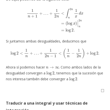
1
n
+
1
+
…
+
1
2
n
<
∫
n
2
n
1
x
d
x
=
(
log
x
)
|
n
2
n
=
log
2.
Si juntamos ambas desigualdades, deducimos que
log
2
<
1
n
+
…
+
1
2
n
−
1
<
(
1
n
−
1
2
n
)
+
log
2.
n
→
∞
Ahora sí podemos hacer
. Como ambos lados de la
log
2
desigualdad convergen a
, tenemos que la sucesión que
log
2
nos interesa también debe converger a
.
◻
Traducir a una integral y usar técnicas de