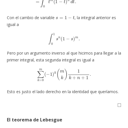
s
=
1
−
t
Con el cambio de variable
, la integral anterior es
igual a
∫
0
1
s
n
(
1
−
s
)
m
.
Pero por un argumento inverso al que hicimos para llegar a la
primer integral, esta segunda integral es igual a
∑
k
=
0
m
(
−
1
)
k
(
m
k
)
1
k
+
n
+
1
.
Esto es justo el lado derecho en la identidad que queríamos.
◻
El teorema de Lebesgue