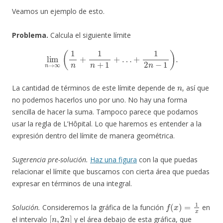
Veamos un ejemplo de esto.
Problema.
Calcula el siguiente límite
lim
n
→
∞
(
1
n
+
1
n
+
1
+
…
+
1
2
n
−
1
)
.
n
La cantidad de términos de este límite depende de
, así que
no podemos hacerlos uno por uno. No hay una forma
sencilla de hacer la suma. Tampoco parece que podamos
usar la regla de L’Hôpital. Lo que haremos es entender a la
expresión dentro del límite de manera geométrica.
Sugerencia pre-solución.
Haz una figura
con la que puedas
relacionar el límite que buscamos con cierta área que puedas
expresar en términos de una integral.
f
(
x
)
=
1
x
Solución.
Consideremos la gráfica de la función
en
[
n
,
2
n
]
el intervalo
y el área debajo de esta gráfica, que