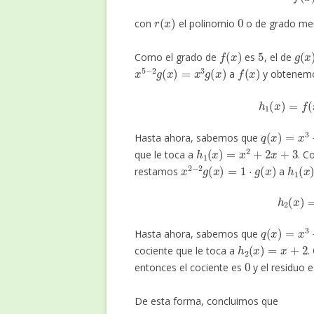
r
(
x
)
0
con
el polinomio
o de grado me
f
(
x
)
5
g
(
x
Como el grado de
es
, el de
x
5
−
2
g
(
x
)
=
x
3
g
(
x
)
f
(
x
)
a
y obtenem
h
1
(
x
)
=
q
(
x
)
=
x
3
+
Hasta ahora, sabemos que
h
1
(
x
)
=
x
2
+
2
x
+
3
que le toca a
. C
x
2
−
2
g
(
x
)
=
1
⋅
g
(
x
)
h
1
(
x
restamos
a
h
2
(
q
(
x
)
=
x
3
+
Hasta ahora, sabemos que
h
2
(
x
)
=
x
+
2
cociente que le toca a
.
0
entonces el cociente es
y el residuo 
De esta forma, concluimos que