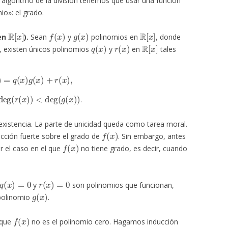
el algoritmo de la división tenemos que usar una función
io»: el grado.
R
[
x
]
f
(
x
)
g
(
x
)
R
[
x
]
 en
).
Sean
y
polinomios en
, donde
q
(
x
)
r
(
x
)
R
[
x
]
, existen únicos polinomios
y
en
tales
(
x
)
=
q
(
x
)
g
(
x
)
+
r
(
x
)
,
deg
(
r
(
x
)
)
<
deg
(
g
(
x
)
)
.
xistencia. La parte de unicidad queda como tarea moral.
f
(
x
)
ucción fuerte sobre el grado de
. Sin embargo, antes
f
(
x
)
r el caso en el que
no tiene grado, es decir, cuando
q
(
x
)
=
0
r
(
x
)
=
0
y
son polinomios que funcionan,
g
(
x
)
 polinomio
.
f
(
x
)
 que
no es el polinomio cero. Hagamos inducción
0
f
(
x
)
=
a