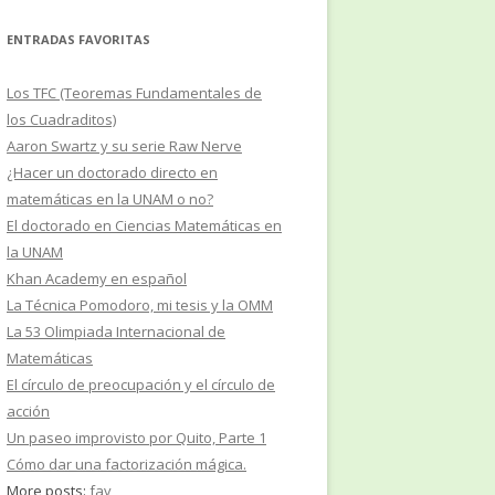
ENTRADAS FAVORITAS
Los TFC (Teoremas Fundamentales de
los Cuadraditos)
Aaron Swartz y su serie Raw Nerve
¿Hacer un doctorado directo en
matemáticas en la UNAM o no?
El doctorado en Ciencias Matemáticas en
la UNAM
Khan Academy en español
La Técnica Pomodoro, mi tesis y la OMM
La 53 Olimpiada Internacional de
Matemáticas
El círculo de preocupación y el círculo de
acción
Un paseo improvisto por Quito, Parte 1
Cómo dar una factorización mágica.
More posts:
fav