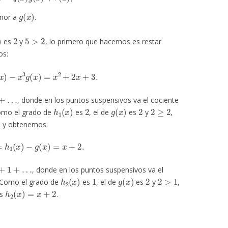
g
(
x
)
nor a
.
)
2
5
>
2
es
y
, lo primero que hacemos es restar
os:
f
(
x
)
−
x
3
g
(
x
)
=
x
2
+
2
x
+
3.
…
, donde en los puntos suspensivos va el cociente
h
1
(
x
)
2
g
(
x
)
2
2
≥
2
omo el grado de
es
, el de
es
y
,
)
y obtenemos.
x
)
=
h
1
(
x
)
−
g
(
x
)
=
x
+
2.
1
+
…
, donde en los puntos suspensivos va el
h
2
(
x
)
1
g
(
x
)
2
2
>
1
 Como el grado de
es
, el de
es
y
,
h
2
(
x
)
=
x
+
2
es
.