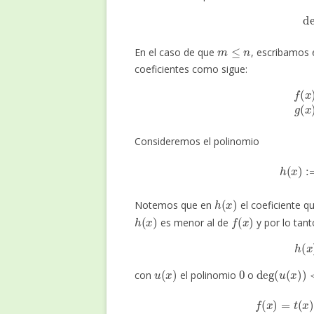
m
≤
n
En el caso de que
, escribamos 
coeficientes como sigue:
f
(
x
)
=
a
0
+
…
Consideremos el polinomio
h
(
x
)
:=
h
(
x
)
Notemos que en
el coeficiente 
h
(
x
)
f
(
x
)
es menor al de
y por lo tant
h
u
(
x
)
0
deg
(
u
(
x
)
)
<
con
el polinomio
o
f
(
x
)
=
t
(
x
)
g
(
x
)
+
u
(
x
)
+
a
n
b