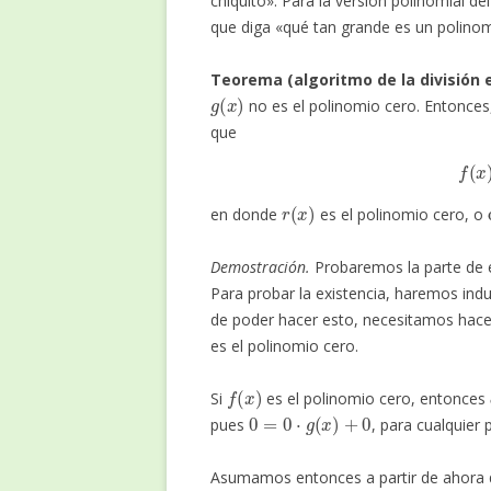
chiquito». Para la versión polinomial d
que diga «qué tan grande es un polinom
Teorema (algoritmo de la división
g
(
x
)
no es el polinomio cero. Entonces
que
f
r
(
x
)
en donde
es el polinomio cero, o
Demostración.
Probaremos la parte de e
Para probar la existencia, haremos ind
de poder hacer esto, necesitamos hace
es el polinomio cero.
f
(
x
)
Si
es el polinomio cero, entonces
0
=
0
⋅
g
(
x
)
+
0
pues
, para cualquier
Asumamos entonces a partir de ahora
f
(
x
)
f
(
x
)