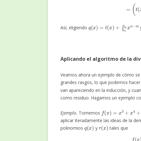
q
(
x
)
=
t
(
x
)
+
a
n
b
m
x
n
−
m
Así, eligiendo
Aplicando el algoritmo de la di
Veamos ahora un ejemplo de cómo se pu
grandes rasgos, lo que podemos hacer
van apareciendo en la inducción, y cu
como residuo. Hagamos un ejemplo co
f
(
x
)
=
x
5
+
x
4
+
x
3
+
Ejemplo.
Tomemos
aplicar iteradamente las ideas de la de
q
(
x
)
r
(
x
)
polinomios
y
tales que
f