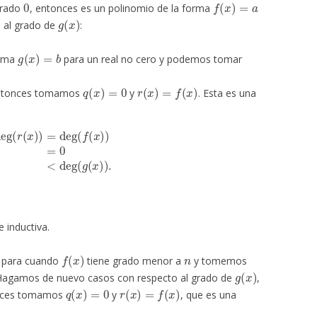
grado
, entonces es un polinomio de la forma
g
(
x
)
o al grado de
:
g
(
x
)
=
b
orma
para un real no cero y podemos tomar
q
(
x
)
=
0
r
(
x
)
=
f
(
x
)
entonces tomamos
y
. Esta es una
x
)
)
=
deg
(
f
(
x
)
)
=
0
<
deg
(
g
(
x
)
)
.
 inductiva.
f
(
x
)
n
o para cuando
tiene grado menor a
y tomemos
g
(
x
)
 Hagamos de nuevo casos con respecto al grado de
,
q
(
x
)
=
0
r
(
x
)
=
f
(
x
)
nces tomamos
y
, que es una