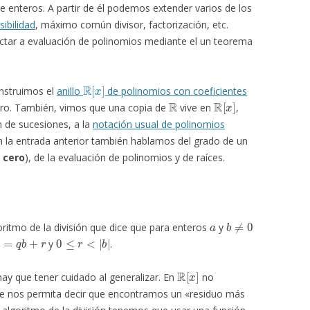
e enteros. A partir de él podemos extender varios de los
isibilidad
, máximo común divisor, factorización, etc.
tar a evaluación de polinomios mediante el un teorema
R
[
x
]
nstruimos el
anillo
de polinomios con coeficientes
R
R
[
x
]
ro. También, vimos que una copia de
vive en
,
n de sucesiones, a la
notación usual de polinomios
n la entrada anterior también hablamos del grado de un
 cero
), de la evaluación de polinomios y de raíces.
a
b
≠
0
itmo de la división que dice que para enteros
y
a
=
q
b
+
r
0
≤
r
<
|
b
|
y
.
R
[
x
]
hay que tener cuidado al generalizar. En
no
ue nos permita decir que encontramos un «residuo más