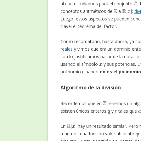
al que estudiamos para el conjunto
d
Z
R
[
x
]
conceptos aritméticos de
a
:
div
Luego, estos aspectos se pueden conec
clave: el teorema del factor.
Como recordatorio, hasta ahora, ya co
reales
y vimos que era un dominio ente
con lo justificamos pasar de la notació
x
usando el símbolo
y sus potencias. E
polinomio (cuando
no es el polinomio
Algoritmo de la división
Z
Recordemos que en
tenemos un algor
q
r
existen únicos enteros
y
tales que
R
[
x
]
En
hay un resultado similar. Pero 
tenemos una función valor absoluto q