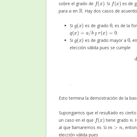
sobre el grado de
. Si
es de 
a
R
para
en
. Hay dos casos de acuerd
g
(
x
)
0
Si
es de grado
, es de la f
q
(
x
)
=
a
/
b
r
(
x
)
=
0
y
.
g
(
x
)
0
Si
es de grado mayor a
, 
elección válida pues se cumple
deg
(
r
(
.
Esto termina la demostración de la base
Supongamos que el resultado es ciert
f
(
x
)
n
un caso en el que
tiene grado
.
m
m
>
n
al que llamaremos
. Si
, ento
elección válida pues