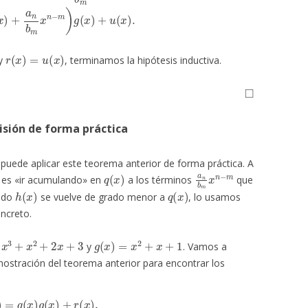
r
(
x
)
=
u
(
x
)
y
, terminamos la hipótesis inductiva.
◻
visión de forma práctica
ede aplicar este teorema anterior de forma práctica. A
q
(
x
)
a
n
b
m
x
n
−
m
 es «ir acumulando» en
a los términos
que
h
(
x
)
q
(
x
)
ando
se vuelve de grado menor a
, lo usamos
ncreto.
x
2
+
2
x
+
3
g
(
x
)
=
x
2
+
x
+
1
y
. Vamos a
mostración del teorema anterior para encontrar los
(
x
)
=
q
(
x
)
g
(
x
)
+
r
(
x
)
,