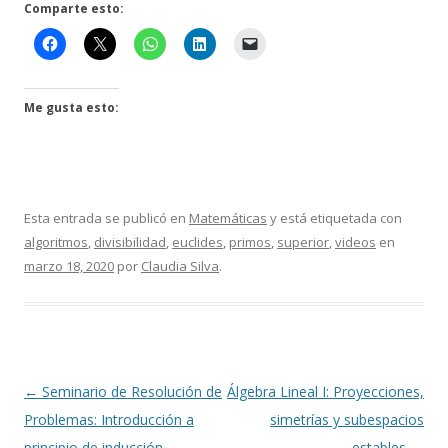
Comparte esto:
Me gusta esto:
Esta entrada se publicó en
Matemáticas
y está etiquetada con
algoritmos
,
divisibilidad
,
euclides
,
primos
,
superior
,
videos
en
marzo 18, 2020
por
Claudia Silva
.
Navegación
←
Seminario de Resolución de
Álgebra Lineal I: Proyecciones,
de
Problemas: Introducción a
simetrías y subespacios
entradas
principio de inducción
estables
→