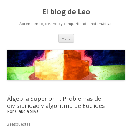
El blog de Leo
Aprendiendo, creando y compartiendo matemáticas
Saltar
Menú
al
contenido
Álgebra Superior II: Problemas de
divisibilidad y algoritmo de Euclides
Por Claudia Silva
3 respuestas