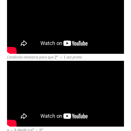
2
n
+
1
Condición necesaria para que
sea primo
a
−
b
a
n
−
b
n
divide a