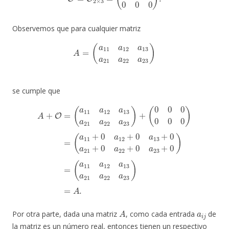
Observemos que para cualquier matriz
A
=
(
a
11
a
12
a
13
a
21
a
22
a
23
)
se cumple que
A
(
a
+
11
O
=
+
(
0
a
(
a
11
a
12
11
a
+
12
a
0
12
a
a
13
13
a
13
+
a
0
21
a
a
21
21
a
22
a
+
22
0
a
a
23
a
22
23
)
+
+
)
(
=
0
0
A
a
0
.
23
0
0
+
0
0
0
)
)
=
=
A
a
i
j
Por otra parte, dada una matriz
, como cada entrada
de
la matriz es un número real, entonces tienen un respectivo