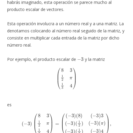
habrás imaginado, esta operación se parece mucho al
producto escalar de vectores.
Esta operación involucra a un número real y a una matriz. La
denotamos colocando al número real seguido de la matriz, y
consiste en multiplicar cada entrada de la matriz por dicho
número real.
−
3
Por ejemplo, el producto escalar de
y la matriz
(
8
3
1
2
π
1
3
4
)
es
(
−
3
)
(
8
3
1
2
π
1
3
4
)
=
(
(
−
3
)
(
8
(
−
)
(
3
−
)
3
4
)
)
3
,
(
−
3
)
(
1
2
)
(
−
3
)
(
π
)
(
−
3
)
(
1
3
)