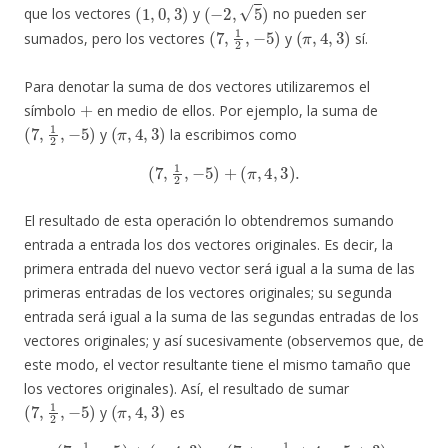
(
1
,
0
,
3
)
(
−
2
,
5
)
que los vectores
y
no pueden ser
(
7
,
1
2
,
−
5
)
(
π
,
4
,
3
)
sumados, pero los vectores
y
sí.
Para denotar la suma de dos vectores utilizaremos el
+
símbolo
en medio de ellos. Por ejemplo, la suma de
(
7
,
1
2
,
−
5
)
(
π
,
4
,
3
)
y
la escribimos como
(
7
,
1
2
,
−
5
)
+
(
π
,
4
,
3
)
.
El resultado de esta operación lo obtendremos sumando
entrada a entrada los dos vectores originales. Es decir, la
primera entrada del nuevo vector será igual a la suma de las
primeras entradas de los vectores originales; su segunda
entrada será igual a la suma de las segundas entradas de los
vectores originales; y así sucesivamente (observemos que, de
este modo, el vector resultante tiene el mismo tamaño que
los vectores originales). Así, el resultado de sumar
(
7
,
1
2
,
−
5
)
(
π
,
4
,
3
)
y
es
(
7
,
1
2
,
−
5
)
+
(
π
,
4
,
3
)
=
(
7
+
π
,
1
2
+
4
,
−
5
+
3
)
.