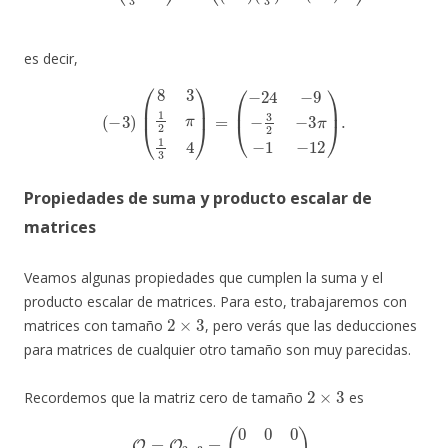
es decir,
(
−
3
)
(
8
3
1
2
π
1
3
4
)
=
(
−
24
−
9
−
3
2
−
3
π
−
1
−
12
)
.
Propiedades de suma y producto escalar de
matrices
Veamos algunas propiedades que cumplen la suma y el
producto escalar de matrices. Para esto, trabajaremos con
2
×
3
matrices con tamaño
, pero verás que las deducciones
para matrices de cualquier otro tamaño son muy parecidas.
2
×
3
Recordemos que la matriz cero de tamaño
es
O
=
O
2
×
3
=
(
0
0
0
0
0
0
)
.