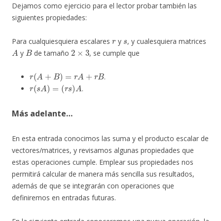
Dejamos como ejercicio para el lector probar también las
siguientes propiedades:
r
s
Para cualquiesquiera escalares
y
, y cualesquiera matrices
A
B
2
×
3
y
de tamaño
, se cumple que
r
(
A
+
B
)
=
r
A
+
r
B
.
r
(
s
A
)
=
(
r
s
)
A
.
Más adelante…
En esta entrada conocimos las suma y el producto escalar de
vectores/matrices, y revisamos algunas propiedades que
estas operaciones cumple. Emplear sus propiedades nos
permitirá calcular de manera más sencilla sus resultados,
además de que se integrarán con operaciones que
definiremos en entradas futuras.