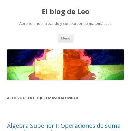
El blog de Leo
Aprendiendo, creando y compartiendo matemáticas
Saltar
Menú
al
contenido
ARCHIVO DE LA ETIQUETA:
ASOCIATIVIDAD
Álgebra Superior I: Operaciones de suma