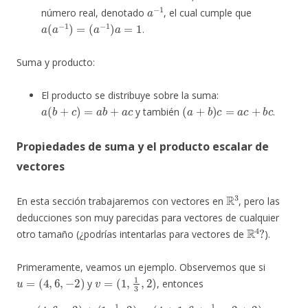
a
−
1
número real, denotado
, el cual cumple que
a
(
a
−
1
)
=
(
a
−
1
)
a
=
1
.
Suma y producto:
El producto se distribuye sobre la suma:
a
(
b
+
c
)
=
a
b
+
a
c
(
a
+
b
)
c
=
a
c
+
b
c
y también
.
Propiedades de suma y el producto escalar de
vectores
R
3
En esta sección trabajaremos con vectores en
, pero las
deducciones son muy parecidas para vectores de cualquier
R
4
?
otro tamaño (¿podrías intentarlas para vectores de
).
Primeramente, veamos un ejemplo. Observemos que si
u
=
(
4
,
6
,
−
2
)
v
=
(
1
,
1
3
,
2
)
y
, entonces
(
4
,
6
,
−
2
)
+
(
1
,
1
3
(
−
,
2
2
)
=
)
)
(
=
4
(
+
1
1
,
1
,
6
3
+
,
2
1
)
+
3
(
,
−
4
2
,
6
+
,
−
2
2
)
=
)
,
(
1
+
4
,
1
3
+
6
,
2
+