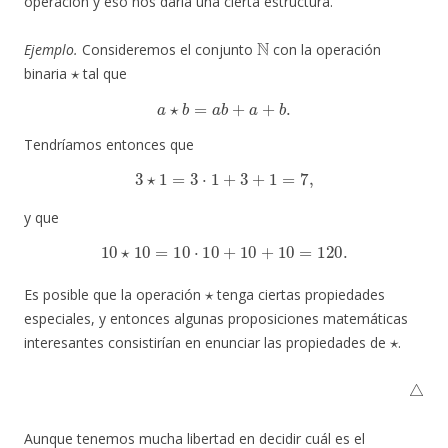
operación y eso nos daría una cierta estructura.
N
Ejemplo.
Consideremos el conjunto
con la operación
⋆
binaria
tal que
a
⋆
b
=
a
b
+
a
+
b
.
Tendríamos entonces que
3
⋆
1
=
3
⋅
1
+
3
+
1
=
7
,
y que
10
⋆
10
=
10
⋅
10
+
10
+
10
=
120.
⋆
Es posible que la operación
tenga ciertas propiedades
especiales, y entonces algunas proposiciones matemáticas
⋆
interesantes consistirían en enunciar las propiedades de
.
△
Aunque tenemos mucha libertad en decidir cuál es el