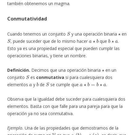
también obtenemos un magma.
Conmutatividad
S
⋆
Cuando tenemos un conjunto
y una operación binaria
en
S
a
⋆
b
b
⋆
a
, puede suceder que de lo mismo hacer
que
.
Esto ya es una propiedad especial que pueden cumplir las
operaciones binarias, y tiene un nombre.
⋆
Definición.
Decimos que una operación binaria
en un
S
conjunto
es
conmutativa
si para cualesquiera dos
a
b
S
a
⋆
b
=
b
⋆
a
elementos
y
de
se cumple que
.
Observa que la igualdad debe suceder para cualesquiera dos
elementos. Basta con que falle para una pareja para que la
operación ya no sea conmutativa.
Ejemplo.
Una de las propiedades que demostramos de la
N
s
a
(
b
)
=
s
b
(
a
)