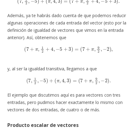
Además, ya te habrás dado cuenta de que podemos reducir
algunas operaciones de cada entrada del vector (esto por la
definición de igualdad de vectores que vimos en la entrada
anterior). Así, obtenemos que
(
7
+
π
,
1
2
+
4
,
−
5
+
3
)
=
(
7
+
π
,
9
2
,
−
2
)
,
y, al ser la igualdad transitiva, llegamos a que
(
7
,
1
2
,
−
5
)
+
(
π
,
4
,
3
)
=
(
7
+
π
,
9
2
,
−
2
)
.
El ejemplo que discutimos aquí es para vectores con tres
entradas, pero pudimos hacer exactamente lo mismo con
vectores de dos entradas, de cuatro o de más.
Producto escalar de vectores