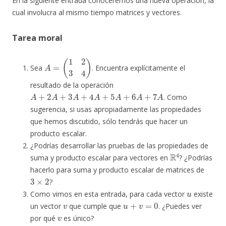
En la siguiente entrada conoceremos una nueva operación, la
cual involucra al mismo tiempo matrices y vectores.
Tarea moral
A
=
(
1
2
3
4
)
Sea
. Encuentra explícitamente el
resultado de la operación
A
+
2
A
+
3
A
+
4
A
+
5
A
+
6
A
+
7
A
. Como
sugerencia, si usas apropiadamente las propiedades
que hemos discutido, sólo tendrás que hacer un
producto escalar.
¿Podrías desarrollar las pruebas de las propiedades de
R
4
suma y producto escalar para vectores en
? ¿Podrías
hacerlo para suma y producto escalar de matrices de
3
×
2
?
u
Como vimos en esta entrada, para cada vector
existe
v
u
+
v
=
0
un vector
que cumple que
. ¿Puedes ver
v
por qué
es único?
−
1