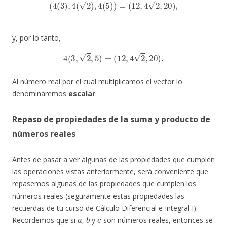
(
4
(
3
)
,
4
(
2
)
,
4
(
5
)
)
=
(
12
,
4
2
,
20
)
,
y, por lo tanto,
4
(
3
,
2
,
5
)
=
(
12
,
4
2
,
20
)
.
Al número real por el cual multiplicamos el vector lo
denominaremos
escalar
.
Repaso de propiedades de la suma y producto de
números reales
Antes de pasar a ver algunas de las propiedades que cumplen
las operaciones vistas anteriormente, será conveniente que
repasemos algunas de las propiedades que cumplen los
números reales (seguramente estas propiedades las
recuerdas de tu curso de Cálculo Diferencial e Integral I).
a
b
c
Recordemos que si
,
y
son números reales, entonces se