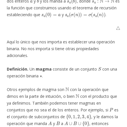
dos enteros
y
y los manda a
, donde
es
la función que construimos usando el teorema de recursión
s
a
(
0
)
=
a
s
a
(
σ
(
n
)
)
=
σ
(
s
a
(
n
)
)
estableciendo que
y
.
△
Aquí lo único que nos importa es establecer una operación
binaria. No nos importa si tiene otras propiedades
adicionales.
S
Definición.
Un
magma
consiste de un conjunto
con una
∗
operación binaria
.
N
Otros ejemplos de magma son
con la operación que
N
dimos en la parte de intuición, o bien
con el producto que
ya definimos. También podemos tener magmas en
P
conjuntos que no sea el de los enteros. Por ejemplo, si
es
{
0
,
1
,
2
,
3
,
4
}
el conjunto de subconjuntos de
, y le damos la
A
B
A
∪
B
∪
{
0
}
operación que manda
y
a
, entonces