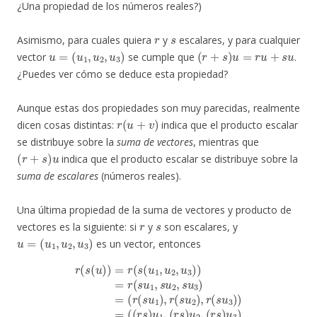
¿Una propiedad de los números reales?)
r
s
Asimismo, para cuales quiera
y
escalares, y para cualquier
u
=
(
u
1
,
u
2
,
u
3
)
(
r
+
s
)
u
=
r
u
+
s
u
vector
se cumple que
.
¿Puedes ver cómo se deduce esta propiedad?
Aunque estas dos propiedades son muy parecidas, realmente
r
(
u
+
v
)
dicen cosas distintas:
indica que el producto escalar
se distribuye sobre la
suma de vectores
, mientras que
(
r
+
s
)
u
indica que el producto escalar se distribuye sobre la
suma de escalares
(números reales).
Una última propiedad de la suma de vectores y producto de
r
s
vectores es la siguiente: si
y
son escalares, y
u
=
(
u
1
,
u
2
,
u
3
)
es un vector, entonces
(
r
(
s
u
r
1
(
s
)
,
(
r
u
(
s
)
)
u
=
2
r
(
)
s
,
r
(
(
u
(
s
u
1
u
1
,
3
u
,
u
)
2
)
2
=
,
u
,
(
u
(
3
r
3
s
)
)
)
)
=
=
u
r
(
1
r
(
s
s
,
(
u
)
r
u
s
1
.
)
,
u
s
u
2
,
2
(
r
,
s
s
u
)
u
3
3
)
=
)
=
(
r
s
)