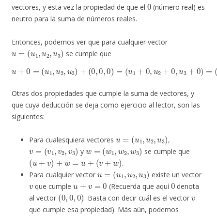
0
vectores, y esta vez la propiedad de que el
(número real) es
neutro para la suma de números reales.
Entonces, podemos ver que para cualquier vector
u
=
(
u
1
,
u
2
,
u
3
)
se cumple que
u
+
0
=
(
u
1
,
u
2
,
u
3
)
(
+
u
(
1
0
,
,
u
0
2
,
0
,
u
)
=
3
(
)
u
=
1
u
+
.
0
,
u
2
+
0
,
u
3
+
0
)
=
Otras dos propiedades que cumple la suma de vectores, y
que cuya deducción se deja como ejercicio al lector, son las
siguientes:
u
=
(
u
1
,
u
2
,
u
3
)
Para cualesquiera vectores
,
v
=
(
v
1
,
v
2
,
v
3
)
w
=
(
w
1
,
w
2
,
w
3
)
y
se cumple que
(
u
+
v
)
+
w
=
u
+
(
v
+
w
)
.
u
=
(
u
1
,
u
2
,
u
3
)
Para cualquier vector
existe un vector
v
u
+
v
=
0
0
que cumple
(Recuerda que aquí
denota
(
0
,
0
,
0
)
v
al vector
. Basta con decir cuál es el vector
que cumple esa propiedad). Más aún, podemos
v
u