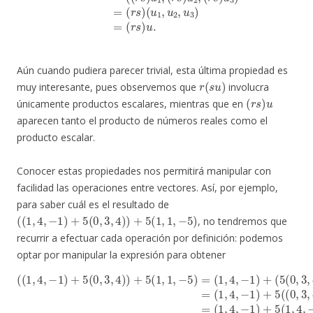
Aún cuando pudiera parecer trivial, esta última propiedad es
r
(
s
u
)
muy interesante, pues observemos que
involucra
(
r
s
)
u
únicamente productos escalares, mientras que en
aparecen tanto el producto de números reales como el
producto escalar.
Conocer estas propiedades nos permitirá manipular con
facilidad las operaciones entre vectores. Así, por ejemplo,
para saber cuál es el resultado de
(
(
1
,
4
,
−
1
)
+
5
(
0
,
3
,
4
)
)
+
5
(
1
,
1
,
−
5
)
, no tendremos que
recurrir a efectuar cada operación por definición: podemos
optar por manipular la expresión para obtener
(
5
(
(
1
0
,
,
4
3
(
,
(
,
−
4
1
1
)
,
4
+
)
+
,
5
(
−
1
5
(
1
1
,
(
4
)
1
,
+
1
,
,
−
4
5
,
−
1
,
(
−
5
0
)
=
1
)
,
3
)
6
)
=
=
,
(
4
(
1
1
1
)
,
)
(
,
4
+
4
1
,
5
,
,
−
−
4
(
1
1
,
1
−
)
)
,
=
1
1
+
(
)
,
5
6
−
+
(
,
5
5
(
24
0
)
(
=
1
,
3
,
(
,
−
4
1
,
4
6
,
,
−
4
)
)
+
.
1
,
−
(
)
1
1
=
,
)
1
(
+
1
,
−
+
5
5
)
)
)
=