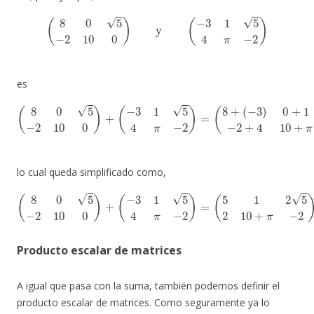
(
8
0
5
−
2
10
0
)
y
(
−
3
1
5
4
π
−
2
)
es
(
(
−
8
3
0
)
5
0
−
+
2
1
10
5
+
0
5
)
−
+
2
(
−
+
3
4
1
10
5
4
+
π
π
−
0
2
+
)
(
=
−
(
2
8
)
+
)
,
lo cual queda simplificado como,
(
8
0
5
−
2
10
0
)
+
(
−
3
1
5
4
π
−
2
)
=
(
5
1
2
5
2
10
+
π
−
2
)
.
Producto escalar de matrices
A igual que pasa con la suma, también podemos definir el
producto escalar de matrices. Como seguramente ya lo