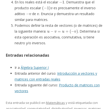
En los reales está el escalar
. Demuestra que el
(
−
1
)
v
producto escalar
es precisamente el inverso
−
v
v
aditivo
de
. Enuncia y demuestra un resultado
similar para matrices.
Podemos definir la resta de vectores (o de matrices) de
u
−
v
=
u
+
(
−
v
)
la siguiente manera:
. Determina si
esta operación es asociativa, conmutativa, si tiene
neutro y/o inversos.
Entradas relacionadas
Ir a
Álgebra Superior I
Entrada anterior del curso:
Introducción a vectores y
matrices con entradas reales
Entrada siguiente del curso:
Producto de matrices con
vectores
Esta entrada se publicó en
Matemáticas
y está etiquetada con
asociatividad
,
conmutatividad
,
distributividad
,
inversos
,
matrices
,