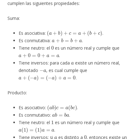
cumplen las siguientes propiedades:
Suma:
(
a
+
b
)
+
c
=
a
+
(
b
+
c
)
Es asociativa:
.
a
+
b
=
b
+
a
Es conmutativa:
.
0
Tiene neutro: el
es un número real y cumple que
a
+
0
=
0
+
a
=
a
.
a
Tiene inversos: para cada
existe un número real,
−
a
denotado
, es cual cumple que
a
+
(
−
a
)
=
(
−
a
)
+
a
=
0
.
Producto:
(
a
b
)
c
=
a
(
b
c
)
Es asociativo:
.
a
b
=
b
a
Es conmutativo:
.
1
Tiene neutro: el
es un número real y cumple que
a
(
1
)
=
(
1
)
a
=
a
.
a
0
Tiene inversos: si
es distinto a
, entonces existe un