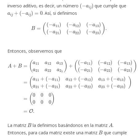
(
−
a
i
j
)
inverso aditivo, es decir, un número
que cumple que
a
i
j
+
(
−
a
i
j
)
=
0
. Así, si definimos
B
=
(
(
−
a
11
)
(
−
a
12
)
(
−
a
13
)
(
−
a
21
)
(
−
a
22
)
(
−
a
23
)
)
.
Entonces, observemos que
A
(
−
+
a
B
21
(
=
−
(
a
a
)
(
13
11
−
a
)
a
22
a
12
21
)
(
a
−
+
13
a
(
−
23
a
a
21
21
)
(
)
0
=
0
)
a
(
a
a
0
22
22
11
0
0
a
+
+
0
2
(
(
)
−
3
−
=
a
)
a
O
+
22
11
(
.
(
−
)
)
a
a
a
23
11
12
+
)
+
(
(
−
(
−
−
a
a
a
12
23
12
)
)
(
)
)
−
a
=
a
13
13
+
)
B
A
La matriz
la definimos basándonos en la matriz
.
B
Entonces, para cada matriz existe una matriz
que cumple
A
+
B
=
O
B