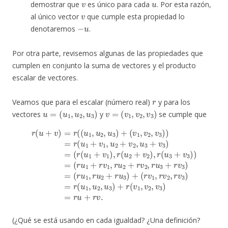
demostrar que
es único para cada
. Por esta razón,
v
al único vector
que cumple esta propiedad lo
−
u
denotaremos
.
Por otra parte, revisemos algunas de las propiedades que
cumplen en conjunto la suma de vectores y el producto
escalar de vectores.
r
Veamos que para el escalar (número real)
y para los
u
=
(
u
1
,
u
2
,
u
3
)
v
=
(
v
1
,
v
2
,
v
3
)
vectores
y
se cumple que
(
(
r
r
v
u
1
1
,
(
+
r
v
v
r
1
2
v
(
,
1
,
r
v
r
(
2
,
v
u
r
3
,
u
v
1
)
r
3
2
=
+
(
u
)
+
r
v
)
(
=
r
1
+
u
v
r
)
v
2
1
,
(
)
r
u
=
,
,
(
r
u
u
1
r
u
2
(
2
+
(
3
,
u
+
v
u
+
1
1
v
3
r
2
,
,
v
u
)
u
+
)
3
,
2
2
r
r
)
+
(
,
=
(
u
u
v
v
(
1
3
r
3
2
u
,
)
+
,
v
+
u
1
2
v
3
,
3
,
r
v
+
)
u
3
)
v
=
2
)
3
=
+
)
r
=
r
u
u
+
3
r
)
v
+
.
(¿Qué se está usando en cada igualdad? ¿Una definición?