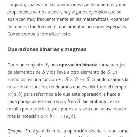
conjunto, cuáles son las operaciones que le ponemos y qué
propiedades vamos a pedir, hay algunos ejemplos que se
aparecen muy frecuentemente en las matemáticas. Aparecen
de manera tan frecuente, que ameritan nombres especiales.
Comencemos a formalizar esto.
Operaciones binarias y magmas
S
Dado un conjunto
, una
operación binaria
toma parejas
S
S
de elementos de
y los lleva a otro elemento de
. En
⋆
:
S
×
S
→
S
símbolos, es una función
. Cuando usamos la
notación de función, tendríamos que escribir todo el tiempo
×
(
a
,
b
)
para referirnos a lo que esta operación le hace a
a
b
S
cada pareja de elementos
y
en
. Sin embargo, esto
resulta poco práctico, y es por esta razón que se usa mucho
a
×
b
:=
×
(
a
,
b
)
más la notación
.
N
+
Ejemplo.
En
ya definimos la operación binaria
, que toma
a
b
s
a
(
b
)
s
a
:
N
→
N