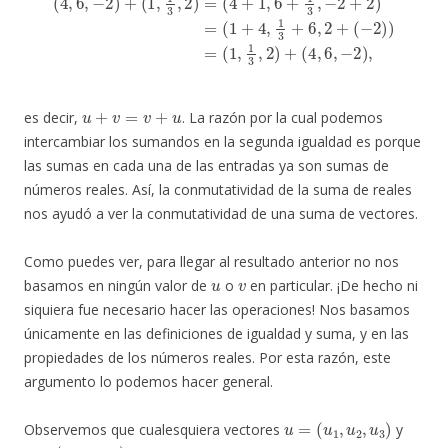
u
+
v
=
v
+
u
es decir,
. La razón por la cual podemos
intercambiar los sumandos en la segunda igualdad es porque
las sumas en cada una de las entradas ya son sumas de
números reales. Así, la conmutatividad de la suma de reales
nos ayudó a ver la conmutatividad de una suma de vectores.
Como puedes ver, para llegar al resultado anterior no nos
u
v
basamos en ningún valor de
o
en particular. ¡De hecho ni
siquiera fue necesario hacer las operaciones! Nos basamos
únicamente en las definiciones de igualdad y suma, y en las
propiedades de los números reales. Por esta razón, este
argumento lo podemos hacer general.
u
=
(
u
1
,
u
2
,
u
3
)
Observemos que cualesquiera vectores
y
v
=
(
v
1
,
v
2
,
v
3
)