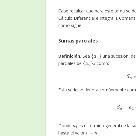
Cabe recalcar que para este tema se d
Cálculo Diferencial e Integral I. Come
como sigue.
Sumas parciales
{
a
n
}
Definición.
Sea
una sucesión, de
{
a
n
}
parciales de
» como:
S
Esta serie se denota comúnmente com
S
n
=
a
a
i
Donde
es el término general de la s
i
=
n
hasta el valor
.