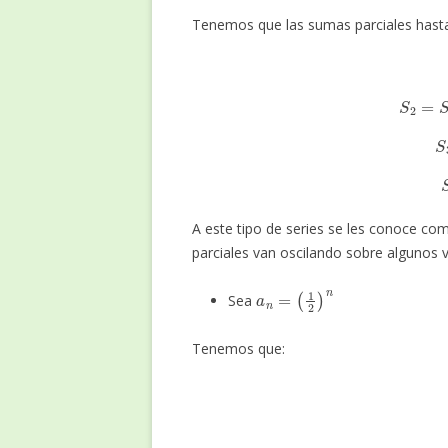
Tenemos que las sumas parciales has
S
2
A este tipo de series se les conoce co
parciales van oscilando sobre algunos v
a
n
=
(
1
2
)
n
Sea
Tenemos que:
S
2
=