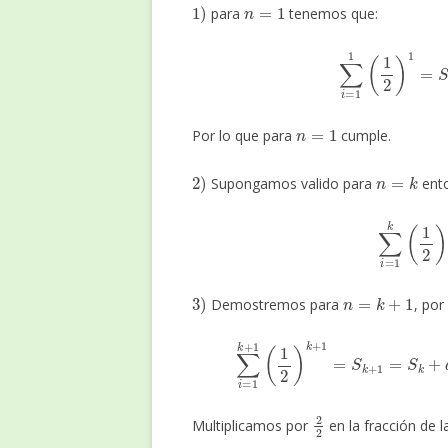
1
)
n
=
1
para
tenemos que:
∑
i
=
1
1
(
1
2
)
1
n
=
1
Por lo que para
cumple.
2
)
n
=
k
Supongamos valido para
ento
∑
i
=
1
k
(
3
)
n
=
k
+
1
Demostremos para
, por
∑
i
=
1
k
+
1
(
1
2
)
k
+
1
=
S
k
+
1
=
S
k
2
2
Multiplicamos por
en la fracción de l