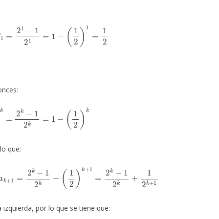
=
S
1
=
2
1
−
1
2
1
=
1
−
(
1
2
)
1
=
1
2
nces:
1
2
)
k
=
2
k
−
1
2
k
=
1
−
(
1
2
)
k
 lo que:
+
a
k
+
1
=
2
k
−
1
2
k
+
(
1
2
)
k
+
1
=
2
k
−
1
2
k
+
1
2
k
+
1
a izquierda, por lo que se tiene que: