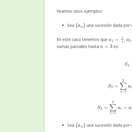
Veamos unos ejemplos:
{
a
n
}
Sea
una sucesión dada por
a
1
=
1
1
a
En este caso tenemos que
,
n
=
3
sumas parciales hasta
es:
S
S
2
=
∑
i
=
S
3
=
∑
i
=
1
3
a
i
{
a
n
}
Sea
una sucesión dada por