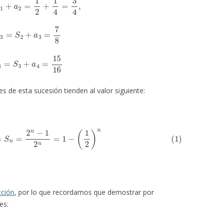
S
3
=
S
2
+
a
3
=
7
8
S
4
=
S
3
+
a
4
=
15
16
s de esta sucesión tienden al valor siguiente:
2
)
n
=
S
n
=
2
n
−
1
2
n
=
1
−
(
1
2
)
n
cción
, por lo que recordamos que demostrar por
es: