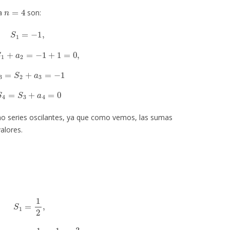
n
=
4
ta
son:
S
1
=
−
1
,
=
S
1
+
a
2
=
−
1
+
1
=
0
,
S
3
=
S
2
+
a
3
=
−
1
S
4
=
S
3
+
a
4
=
0
mo series oscilantes, ya que como vemos, las sumas
alores.
S
1
=
1
2
,
S
1
+
a
2
=
1
2
+
1
4
=
3
4
,