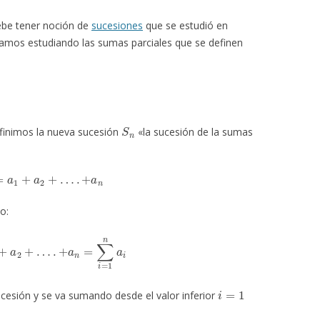
ebe tener noción de
sucesiones
que se estudió en
nzamos estudiando las sumas parciales que se definen
S
n
finimos la nueva sucesión
«la sucesión de la sumas
n
=
a
1
+
a
2
+
…
.
+
a
n
o:
1
+
a
2
+
…
.
+
a
n
=
∑
i
=
1
n
a
i
i
=
1
ucesión y se va sumando desde el valor inferior