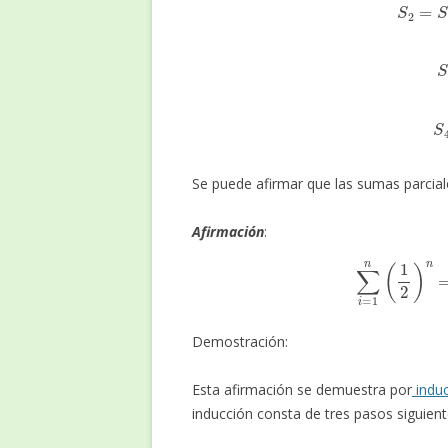
Se puede afirmar que las sumas parciale
Afirmación
:
(1)
∑
i
=
1
n
(
1
Demostración:
Esta afirmación se demuestra por
indu
inducción consta de tres pasos siguient