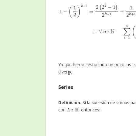
1
−
(
1
2
)
k
+
1
=
2
(
2
k
−
1
)
2
k
+
1
+
1
2
k
+
1
∴
∀
n
ϵ
N
∑
i
Ya que hemos estudiado un poco las s
diverge.
Series
Definición.
Si la sucesión de sumas pa
L
ϵ
R
con
, entonces: