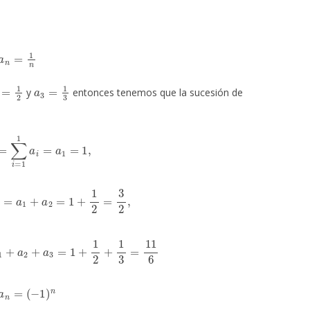
a
n
=
1
n
2
=
1
2
a
3
=
1
3
y
entonces tenemos que la sucesión de
1
=
∑
i
=
1
1
a
i
=
a
1
=
1
,
1
2
a
i
=
a
1
+
a
2
=
1
+
1
2
=
3
2
,
=
a
1
+
a
2
+
a
3
=
1
+
1
2
+
1
3
=
11
6
a
n
=
(
−
1
)
n