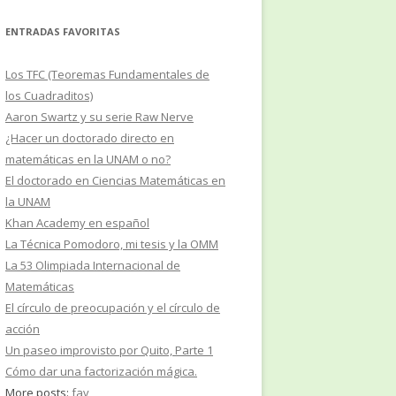
ENTRADAS FAVORITAS
Los TFC (Teoremas Fundamentales de
los Cuadraditos)
Aaron Swartz y su serie Raw Nerve
¿Hacer un doctorado directo en
matemáticas en la UNAM o no?
El doctorado en Ciencias Matemáticas en
la UNAM
Khan Academy en español
La Técnica Pomodoro, mi tesis y la OMM
La 53 Olimpiada Internacional de
Matemáticas
El círculo de preocupación y el círculo de
acción
Un paseo improvisto por Quito, Parte 1
Cómo dar una factorización mágica.
More posts:
fav