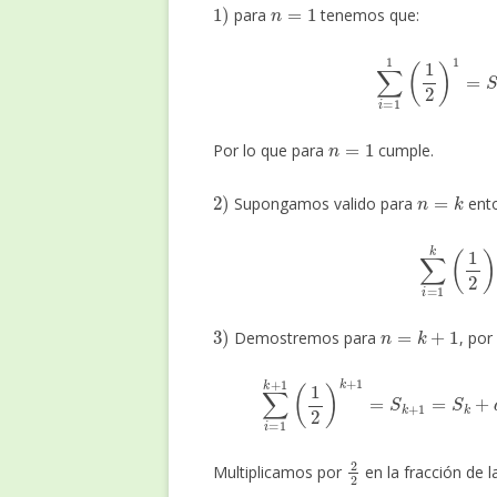
1
)
n
=
1
para
tenemos que:
∑
i
=
1
1
(
1
2
)
1
n
=
1
Por lo que para
cumple.
2
)
n
=
k
Supongamos valido para
ento
∑
i
=
1
k
(
3
)
n
=
k
+
1
Demostremos para
, por
∑
i
=
1
k
+
1
(
1
2
)
k
+
1
=
S
k
+
1
=
S
k
2
2
Multiplicamos por
en la fracción de l