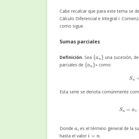
Cabe recalcar que para este tema se d
Cálculo Diferencial e Integral I. Come
como sigue.
Sumas parciales
{
a
n
}
Definición.
Sea
una sucesión, de
{
a
n
}
parciales de
» como:
S
Esta serie se denota comúnmente com
S
n
=
a
a
i
Donde
es el término general de la s
i
=
n
hasta el valor
.