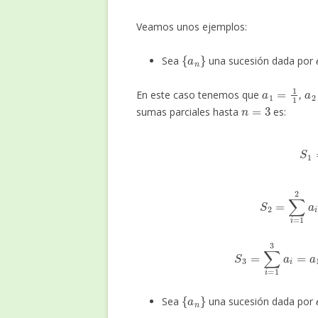
Veamos unos ejemplos:
{
a
n
}
Sea
una sucesión dada por
a
1
=
1
1
a
En este caso tenemos que
,
n
=
3
sumas parciales hasta
es:
S
S
2
=
∑
i
=
S
3
=
∑
i
=
1
3
a
i
{
a
n
}
Sea
una sucesión dada por