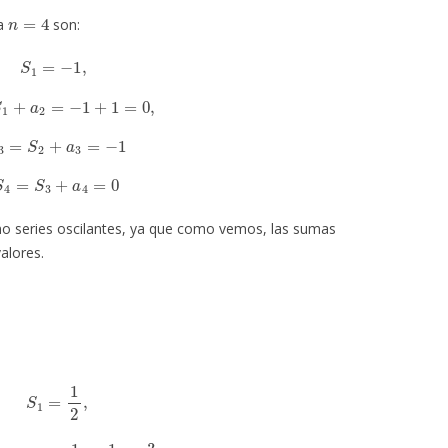
n
=
4
ta
son:
S
1
=
−
1
,
=
S
1
+
a
2
=
−
1
+
1
=
0
,
S
3
=
S
2
+
a
3
=
−
1
S
4
=
S
3
+
a
4
=
0
mo series oscilantes, ya que como vemos, las sumas
alores.
S
1
=
1
2
,
S
1
+
a
2
=
1
2
+
1
4
=
3
4
,