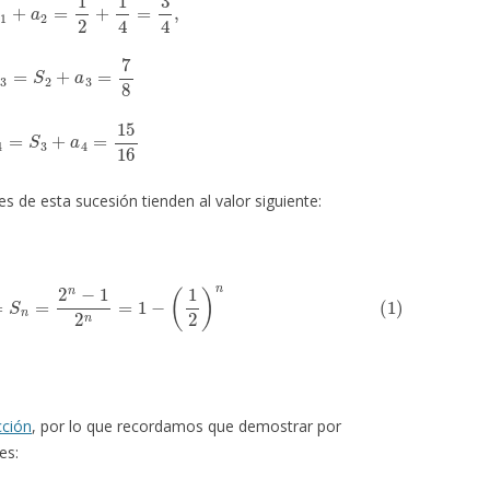
S
3
=
S
2
+
a
3
=
7
8
S
4
=
S
3
+
a
4
=
15
16
s de esta sucesión tienden al valor siguiente:
2
)
n
=
S
n
=
2
n
−
1
2
n
=
1
−
(
1
2
)
n
cción
, por lo que recordamos que demostrar por
es: