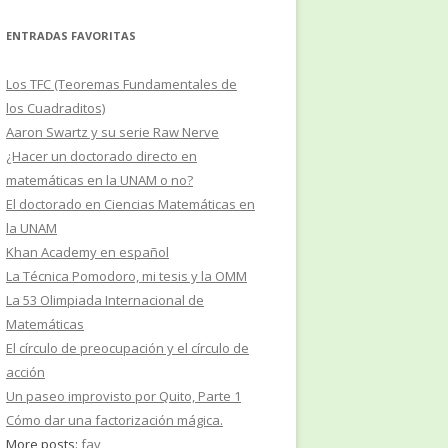
ENTRADAS FAVORITAS
Los TFC (Teoremas Fundamentales de
los Cuadraditos)
Aaron Swartz y su serie Raw Nerve
¿Hacer un doctorado directo en
matemáticas en la UNAM o no?
El doctorado en Ciencias Matemáticas en
la UNAM
Khan Academy en español
La Técnica Pomodoro, mi tesis y la OMM
La 53 Olimpiada Internacional de
Matemáticas
El círculo de preocupación y el círculo de
acción
Un paseo improvisto por Quito, Parte 1
Cómo dar una factorización mágica.
More posts:
fav