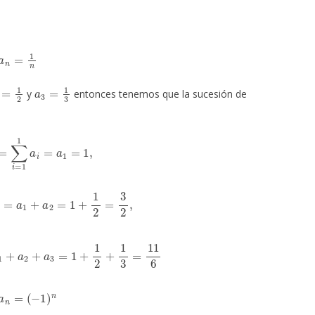
a
n
=
1
n
2
=
1
2
a
3
=
1
3
y
entonces tenemos que la sucesión de
1
=
∑
i
=
1
1
a
i
=
a
1
=
1
,
1
2
a
i
=
a
1
+
a
2
=
1
+
1
2
=
3
2
,
=
a
1
+
a
2
+
a
3
=
1
+
1
2
+
1
3
=
11
6
a
n
=
(
−
1
)
n