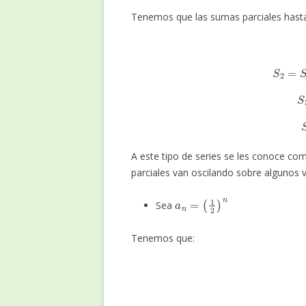
Tenemos que las sumas parciales has
S
2
A este tipo de series se les conoce co
parciales van oscilando sobre algunos v
a
n
=
(
1
2
)
n
Sea
Tenemos que:
S
2
=