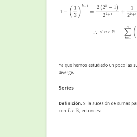
1
−
(
1
2
)
k
+
1
=
2
(
2
k
−
1
)
2
k
+
1
+
1
2
k
+
1
∴
∀
n
ϵ
N
∑
i
Ya que hemos estudiado un poco las s
diverge.
Series
Definición.
Si la sucesión de sumas pa
L
ϵ
R
con
, entonces: