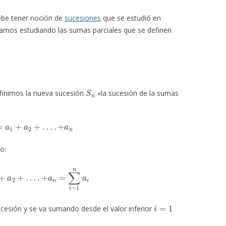
ebe tener noción de
sucesiones
que se estudió en
nzamos estudiando las sumas parciales que se definen
S
n
finimos la nueva sucesión
«la sucesión de la sumas
n
=
a
1
+
a
2
+
…
.
+
a
n
o:
1
+
a
2
+
…
.
+
a
n
=
∑
i
=
1
n
a
i
i
=
1
ucesión y se va sumando desde el valor inferior