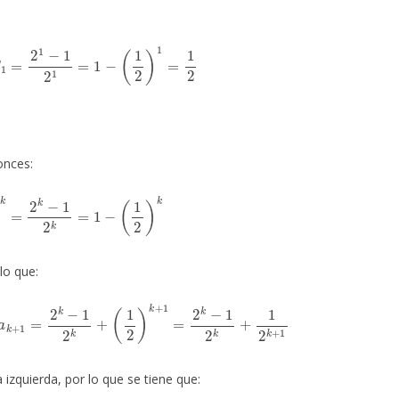
=
S
1
=
2
1
−
1
2
1
=
1
−
(
1
2
)
1
=
1
2
nces:
1
2
)
k
=
2
k
−
1
2
k
=
1
−
(
1
2
)
k
 lo que:
+
a
k
+
1
=
2
k
−
1
2
k
+
(
1
2
)
k
+
1
=
2
k
−
1
2
k
+
1
2
k
+
1
a izquierda, por lo que se tiene que: