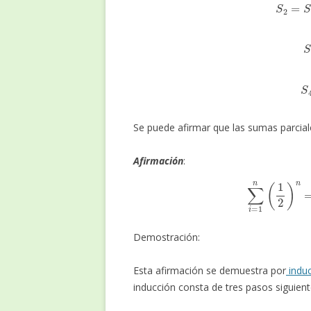
Se puede afirmar que las sumas parciale
Afirmación
:
(1)
∑
i
=
1
n
(
1
Demostración:
Esta afirmación se demuestra por
indu
inducción consta de tres pasos siguient