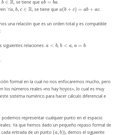
, se tiene que
.
∀
a
,
b
,
c
∈
R
a
(
b
+
c
)
=
a
b
+
a
c
yen:
, se tiene que
.
os una relación que es un orden total y es compatible
:
a
<
b
b
<
a
a
=
b
 siguientes relaciones:
,
,
.
.
ción formal en la cual no nos enfocaremos mucho, pero
en los números reales «no hay hoyos», lo cual es muy
este sistema numérico para hacer cálculo diferencial e
r, podemos representar cualquier punto en el espacio
 reales. Ya que hemos dado un pequeño repaso formal de
(
a
,
b
)
e cada entrada de un punto
), demos el siguiente