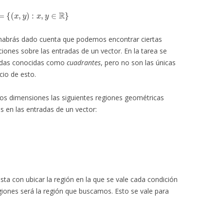
=
{
(
x
,
y
)
:
x
,
y
∈
R
}
te habrás dado cuenta que podemos encontrar ciertas
iones sobre las entradas de un vector. En la tarea se
nadas conocidas como
cuadrantes
, pero no son las únicas
cio de esto.
os dimensiones las siguientes regiones geométricas
es en las entradas de un vector:
ta con ubicar la región en la que se vale cada condición
giones será la región que buscamos. Esto se vale para