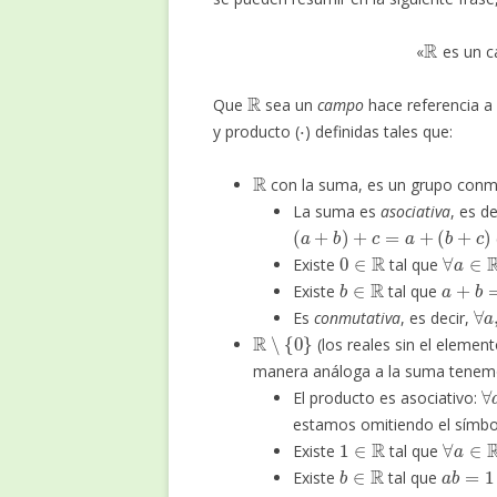
R
«
es un c
R
Que
sea un
campo
hace referencia a
⋅
y producto (
) definidas tales que:
R
con la suma, es un grupo conm
La suma es
asociativa
, es de
(
a
+
b
)
+
c
=
a
+
(
b
+
c
)
0
∈
R
∀
a
∈
R
Existe
tal que
b
∈
R
a
+
b
=
Existe
tal que
∀
Es
conmutativa
, es decir,
R
∖
{
0
}
(los reales sin el elemen
manera análoga a la suma tenem
∀
El producto es asociativo:
estamos omitiendo el símbol
1
∈
R
∀
a
∈
R
Existe
tal que
b
∈
R
a
b
=
1
Existe
tal que
∀