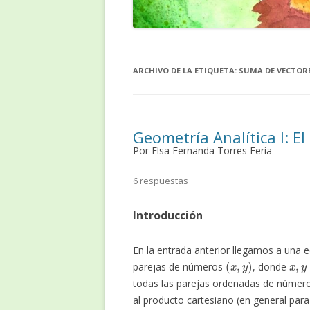
ARCHIVO DE LA ETIQUETA:
SUMA DE VECTOR
Geometría Analítica I: El
Por Elsa Fernanda Torres Feria
6 respuestas
Introducción
En la entrada anterior llegamos a una e
(
x
,
y
)
x
,
y
parejas de números
, donde
todas las parejas ordenadas de númer
al producto cartesiano (en general par