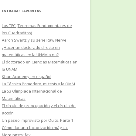
ENTRADAS FAVORITAS
Los TFC (Teoremas Fundamentales de
los Cuadraditos)
Aaron Swartz y su serie Raw Nerve
¿Hacer un doctorado directo en
matemáticas en la UNAM o no?
El doctorado en Ciencias Matemáticas en
la UNAM
Khan Academy en español
La Técnica Pomodoro, mi tesis y la OMM
La 53 Olimpiada Internacional de
Matemáticas
El círculo de preocupación y el círculo de
acción
Un paseo improvisto por Quito, Parte 1
Cómo dar una factorización mágica.
More posts:
fav