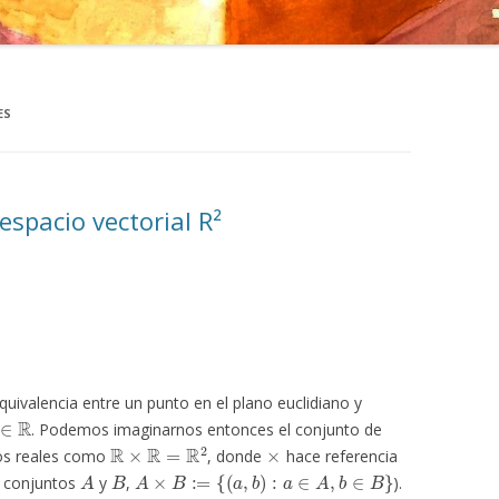
ES
 espacio vectorial R²
quivalencia entre un punto en el plano euclidiano y
∈
R
. Podemos imaginarnos entonces el conjunto de
R
×
R
=
R
2
×
os reales como
, donde
hace referencia
A
B
A
×
B
:=
{
(
a
,
b
)
:
a
∈
A
,
b
∈
B
}
a conjuntos
y
,
).