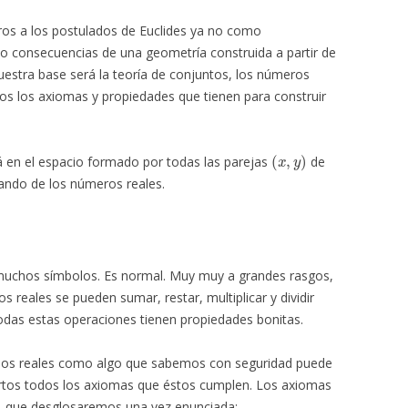
ros a los postulados de Euclides ya no como
o consecuencias de una geometría construida a partir de
uestra base será la teoría de conjuntos, los números
os los axiomas y propiedades que tienen para construir
(
x
,
y
)
 en el espacio formado por todas las parejas
de
ando de los números reales.
muchos símbolos. Es normal. Muy muy a grandes rasgos,
 reales se pueden sumar, restar, multiplicar y dividir
todas estas operaciones tienen propiedades bonitas.
 los reales como algo que sabemos con seguridad puede
rtos todos los axiomas que éstos cumplen. Los axiomas
e, que desglosaremos una vez enunciada: