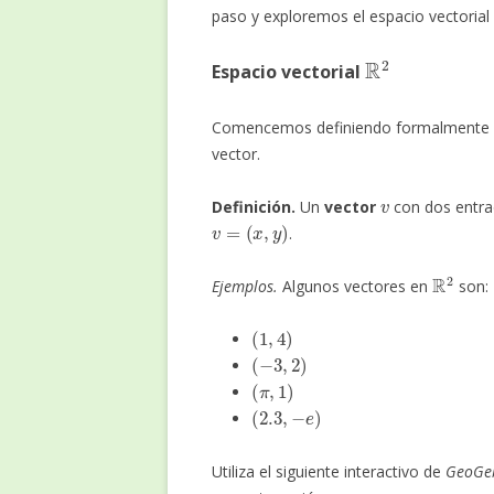
paso y exploremos el espacio vectorial
R
2
Espacio vectorial
Comencemos definiendo formalmente un
vector.
v
Definición.
Un
vector
con dos entra
v
=
(
x
,
y
)
.
R
2
Ejemplos.
Algunos vectores en
son:
(
1
,
4
)
(
−
3
,
2
)
(
π
,
1
)
(
2.3
,
−
e
)
Utiliza el siguiente interactivo de
GeoGe