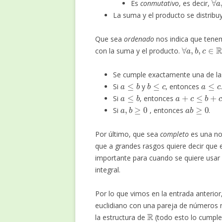
Es
conmutativo
, es decir,
La suma y el producto se distribu
Que sea
ordenado
nos indica que tenem
∀
a
,
b
,
c
∈
R
con la suma y el producto.
Se cumple exactamente una de las
a
≤
b
b
≤
c
a
≤
c
Si
y
, entonces
.
a
≤
b
a
+
c
≤
b
+
c
Si
, entonces
a
,
b
≥
0
a
b
≥
0
Si
, entonces
.
Por último, que sea
completo
es una no
que a grandes rasgos quiere decir que 
importante para cuando se quiere usar 
integral.
Por lo que vimos en la entrada anterio
euclidiano con una pareja de números
R
la estructura de
(todo esto lo cumpl