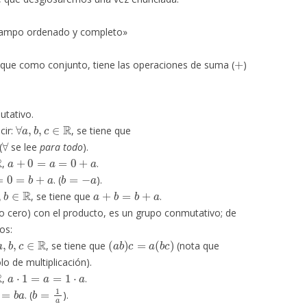
ampo ordenado y completo»
+
 que como conjunto, tiene las operaciones de suma (
)
utativo.
∀
a
,
b
,
c
∈
R
cir:
, se tiene que
∀
(
se lee
para todo
).
a
+
0
=
a
=
0
+
a
,
.
0
=
b
+
a
b
=
−
a
. (
).
a
,
b
∈
R
a
+
b
=
b
+
a
, se tiene que
.
to cero) con el producto, es un grupo conmutativo; de
os:
a
,
b
,
c
∈
R
(
a
b
)
c
=
a
(
b
c
)
, se tiene que
(nota que
o de multiplicación).
a
⋅
1
=
a
=
1
⋅
a
,
.
=
b
a
b
=
1
a
. (
).
a
,
b
∈
R
a
b
=
b
a