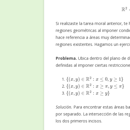
R
2
Si realizaste la tarea moral anterior, 
regiones geométricas al imponer condic
hace referencia a áreas muy determi
regiones existentes. Hagamos un ejerci
Problema.
Ubica dentro del plano de d
definidas al imponer ciertas restriccion
{
(
x
,
y
)
∈
R
2
:
x
≤
0
,
y
≥
1
}
{
(
x
,
y
)
∈
R
2
:
x
≥
π
,
y
≤
π
}
{
(
x
,
y
)
∈
R
2
:
x
≥
y
}
Solución.
Para encontrar estas áreas bas
por separado. La intersección de las re
los dos primeros incisos.