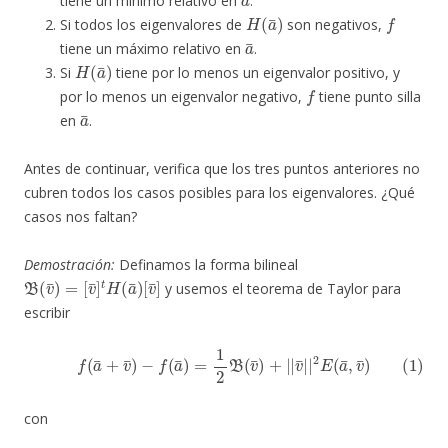
tiene un mínimo relativo en
.
H
(
a
¯
)
f
Si todos los eigenvalores de
son negativos,
a
¯
tiene un máximo relativo en
.
H
(
a
¯
)
Si
tiene por lo menos un eigenvalor positivo, y
f
por lo menos un eigenvalor negativo,
tiene punto silla
a
¯
en
.
Antes de continuar, verifica que los tres puntos anteriores no
cubren todos los casos posibles para los eigenvalores. ¿Qué
casos nos faltan?
Demostración:
Definamos la forma bilineal
B
[
v
(
¯
v
]
¯
)
=
[
v
¯
]
t
H
(
a
¯
)
y usemos el teorema de Taylor para
escribir
(1)
f
(
a
¯
+
v
¯
)
−
f
(
a
¯
)
=
1
2
B
(
v
¯
)
+
|
|
v
¯
|
|
2
E
(
a
¯
,
v
¯
)
con