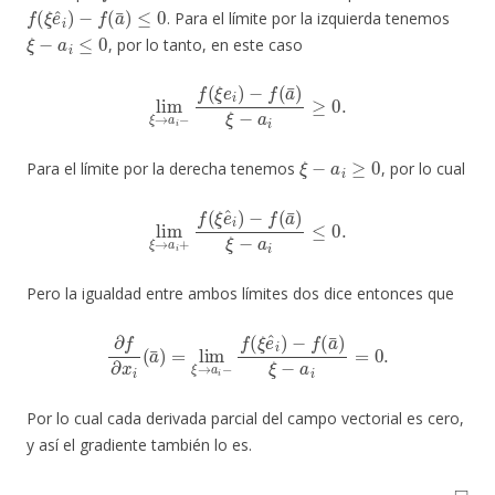
f
(
ξ
e
^
i
)
−
f
(
a
¯
)
≤
0
. Para el límite por la izquierda tenemos
ξ
−
a
i
≤
0
, por lo tanto, en este caso
lim
ξ
→
a
i
−
f
(
ξ
e
i
)
−
f
(
a
¯
)
ξ
−
a
i
≥
0.
ξ
−
a
i
≥
0
Para el límite por la derecha tenemos
, por lo cual
lim
ξ
→
a
i
+
f
(
ξ
e
^
i
)
−
f
(
a
¯
)
ξ
−
a
i
≤
0.
Pero la igualdad entre ambos límites dos dice entonces que
∂
f
∂
x
i
(
a
¯
)
=
lim
ξ
→
a
i
−
f
(
ξ
e
^
i
)
−
f
(
a
¯
)
ξ
−
a
i
=
0.
Por lo cual cada derivada parcial del campo vectorial es cero,
y así el gradiente también lo es.
◻