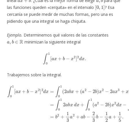
lineal
. ¿Cuál es la mejor forma de elegir
para que
[
0
,
1
]
las funciones queden «cerquita» en el intervalo
? Esa
cercanía se puede medir de muchas formas, pero una es
pidiendo que una integral se haga chiquita.
Ejemplo.
Determinemos qué valores de las constantes
a
,
b
∈
R
minimizan la siguiente integral
∫
0
1
[
a
x
+
b
−
x
2
]
2
d
x
.
Trabajemos sobre la integral.
b
(
a
)
x
2
2
−
d
2
x
b
−
)
x
∫
2
0
−
1
∫
0
2
2
1
a
a
[
x
x
a
3
3
x
a
+
d
+
b
x
x
b
4
+
−
−
+
∫
2
x
0
b
3
2
1
2
b
]
x
2
)
−
d
4
d
1
x
d
x
2
=
x
=
a
∫
+
∫
+
0
∫
0
1
1
0
1
5
2
1
(
.
2
a
b
a
b
2
b
x
d
d
x
x
+
x
=
+
b
∫
2
0
+
1
1
(
a
3
2
a
−
2
2
+