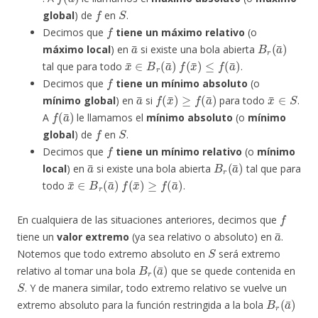
f
S
global
) de
en
.
f
Decimos que
tiene un máximo relativo
(o
a
¯
B
r
(
a
¯
)
máximo local
) en
si existe una bola abierta
x
¯
∈
B
r
(
a
¯
)
f
(
x
¯
)
≤
f
(
a
¯
)
tal que para todo
.
f
Decimos que
tiene un mínimo absoluto
(o
a
¯
f
(
x
¯
)
≥
f
(
a
¯
)
x
¯
∈
S
mínimo global
) en
si
para todo
.
f
(
a
¯
)
A
le llamamos el
mínimo absoluto
(o
mínimo
f
S
global
) de
en
.
f
Decimos que
tiene un mínimo relativo
(o
mínimo
a
¯
B
r
(
a
¯
)
local
) en
si existe una bola abierta
tal que para
x
¯
∈
B
r
(
a
¯
)
f
(
x
¯
)
≥
f
(
a
¯
)
todo
.
f
En cualquiera de las situaciones anteriores, decimos que
a
¯
tiene un
valor extremo
(ya sea relativo o absoluto) en
.
S
Notemos que todo extremo absoluto en
será extremo
B
r
(
a
¯
)
relativo al tomar una bola
que se quede contenida en
S
. Y de manera similar, todo extremo relativo se vuelve un
B
r
(
a
¯
)
extremo absoluto para la función restringida a la bola