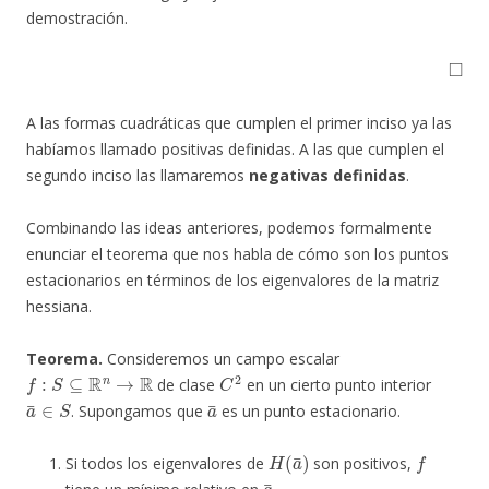
demostración.
◻
A las formas cuadráticas que cumplen el primer inciso ya las
habíamos llamado positivas definidas. A las que cumplen el
segundo inciso las llamaremos
negativas definidas
.
Combinando las ideas anteriores, podemos formalmente
enunciar el teorema que nos habla de cómo son los puntos
estacionarios en términos de los eigenvalores de la matriz
hessiana.
Teorema.
Consideremos un campo escalar
f
:
S
⊆
R
n
→
R
C
2
de clase
en un cierto punto interior
a
¯
∈
S
a
¯
. Supongamos que
es un punto estacionario.
H
(
a
¯
)
f
Si todos los eigenvalores de
son positivos,
a
¯