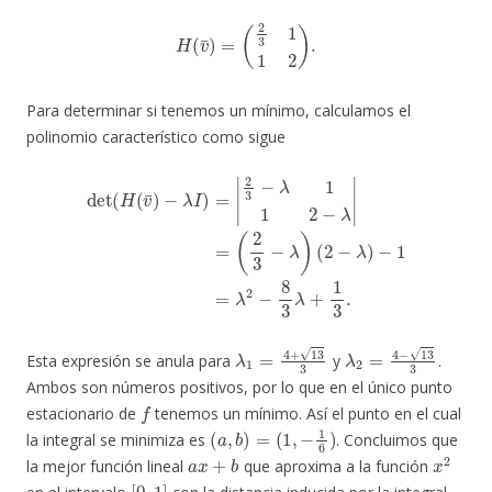
H
(
v
¯
)
=
(
2
3
1
1
2
)
.
Para determinar si tenemos un mínimo, calculamos el
polinomio característico como sigue
det
(
H
(
v
¯
)
−
λ
I
)
−
=
1
|
=
2
λ
3
2
−
−
λ
8
1
3
1
λ
2
+
−
1
λ
3
|
.
=
(
2
3
−
λ
)
(
2
−
λ
)
λ
1
=
4
+
13
3
λ
2
=
4
−
13
3
Esta expresión se anula para
y
.
Ambos son números positivos, por lo que en el único punto
f
estacionario de
tenemos un mínimo. Así el punto en el cual
(
a
,
b
)
=
(
1
,
−
1
6
)
la integral se minimiza es
. Concluimos que
a
x
+
b
x
2
la mejor función lineal
que aproxima a la función
[
0
,
1
]