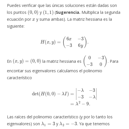
Puedes verificar que las únicas soluciones están dadas son
(
0
,
0
)
(
1
,
1
)
los puntos
y
(
Sugerencia.
Multiplica la segunda
x
ecuación por
y suma ambas). La matriz hessiana es la
siguiente:
H
(
x
,
y
)
=
(
6
x
−
3
−
3
6
y
)
.
(
x
,
y
)
=
(
0
,
0
)
(
0
−
3
−
3
0
)
En
la matriz hessiana es
. Para
encontar sus eigenvalores calculamos el polinomio
característico
det
(
H
(
0
,
0
)
−
λ
I
)
=
|
−
λ
−
3
−
3
−
λ
|
=
λ
2
−
9.
Las raíces del polinomio característico (y por lo tanto los
λ
1
=
3
λ
2
=
−
3
eigenvalores) son
y
. Ya que tenemos