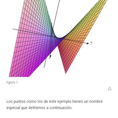
Figura 1
△
Los puntos como los de este ejemplo tienen un nombre
especial que definimos a continuación.
f
:
S
⊆
R
n
→
R
a
¯