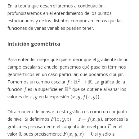
En la teoría que desarrollaremos a continuación,
profundizaremos en el entendimiento de los puntos
estacionarios y de los distintos comportamientos que las
funciones de varias variables pueden tener.
Intuición geométrica
Para entender mejor qué quiere decir que el gradiente de un
campo escalar se anuele, pensemos qué pasa en términos
geomértricos en un caso particular, que podamos dibujar.
f
:
R
2
→
R
Tomemos un campo escalar
. La gráfica de la
f
R
3
función
es la superficie en
que se obtiene al variar los
x
,
y
(
x
,
y
,
f
(
x
,
y
)
)
valores de
en la expresión
.
Otra manera de pensar a esta gráfica es como un conjunto
F
(
x
,
y
,
z
)
=
z
−
f
(
x
,
y
)
de nivel. Si definimos
, entonces la
F
gráfica es precisamente el conjunto de nivel para
en el
0
F
(
x
,
y
,
z
)
=
0
valor
, pues precisamente
si y sólo si
z
=
f
(
x
,
y
)