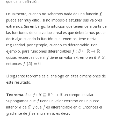
que da la definición.
f
Usualmente, cuando no sabemos nada de una función
,
puede ser muy difícil, si no imposible estudiar sus valores
extremos. Sin embargo, la intuición que tenemos a partir de
las funciones de una variable real es que deberíamos poder
decir algo cuando la función que tenemos tiene cierta
regularidad, por ejemplo, cuando es diferenciable. Por
f
:
S
⊆
R
→
R
ejemplo, para funciones diferenciables
f
a
¯
∈
S
quizás recuerdes que si
tiene un valor extremo en
,
f
′
(
a
¯
)
=
0
entonces
.
El siguiente teorema es el análogo en altas dimensiones de
este resultado.
f
:
S
⊆
R
n
→
R
Teorema.
Sea
un campo escalar.
f
Supongamos que
tiene un valor extremo en un punto
a
¯
S
f
a
¯
interior
de
, y que
es diferenciable en
. Entonces el
f
a
¯
gradiente de
se anula en
, es decir,