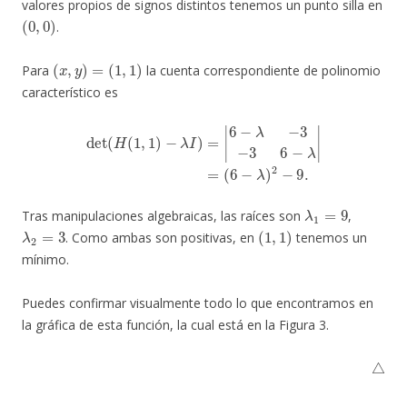
valores propios de signos distintos tenemos un punto silla en
(
0
,
0
)
.
(
x
,
y
)
=
(
1
,
1
)
Para
la cuenta correspondiente de polinomio
característico es
det
(
H
(
1
,
1
)
−
λ
I
)
=
|
6
−
λ
−
3
−
3
6
−
λ
|
=
(
6
−
λ
)
2
−
9.
λ
1
=
9
Tras manipulaciones algebraicas, las raíces son
,
λ
2
=
3
(
1
,
1
)
. Como ambas son positivas, en
tenemos un
mínimo.
Puedes confirmar visualmente todo lo que encontramos en
la gráfica de esta función, la cual está en la Figura 3.
△