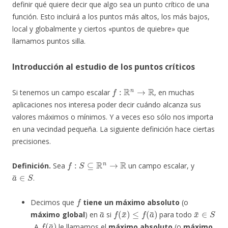
definir qué quiere decir que algo sea un punto crítico de una
función. Esto incluirá a los puntos más altos, los más bajos,
local y globalmente y ciertos «puntos de quiebre» que
llamamos puntos silla.
Introducción al estudio de los puntos críticos
f
:
R
n
→
R
Si tenemos un campo escalar
, en muchas
aplicaciones nos interesa poder decir cuándo alcanza sus
valores máximos o mínimos. Y a veces eso sólo nos importa
en una vecindad pequeña. La siguiente definición hace ciertas
precisiones.
f
:
S
⊆
R
n
→
R
Definición.
Sea
un campo escalar, y
a
¯
∈
S
.
f
Decimos que
tiene un máximo absoluto
(o
a
¯
f
(
x
¯
)
≤
f
(
a
¯
)
x
¯
∈
S
máximo global
) en
si
para todo
f
(
a
¯
)
. A
le llamamos el
máximo absoluto
(o
máximo