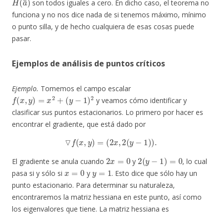
son todos iguales a cero. En dicho caso, el teorema no
funciona y no nos dice nada de si tenemos máximo, mínimo
o punto silla, y de hecho cualquiera de esas cosas puede
pasar.
Ejemplos de análisis de puntos críticos
Ejemplo.
Tomemos el campo escalar
f
(
x
,
y
)
=
x
2
+
(
y
−
1
)
2
y veamos cómo identificar y
clasificar sus puntos estacionarios. Lo primero por hacer es
encontrar el gradiente, que está dado por
▽
f
(
x
,
y
)
=
(
2
x
,
2
(
y
−
1
)
)
.
2
x
=
0
2
(
y
−
1
)
=
0
El gradiente se anula cuando
y
, lo cual
x
=
0
y
=
1
pasa si y sólo si
y
. Esto dice que sólo hay un
punto estacionario. Para determinar su naturaleza,
encontraremos la matriz hessiana en este punto, así como
los eigenvalores que tiene. La matriz hessiana es