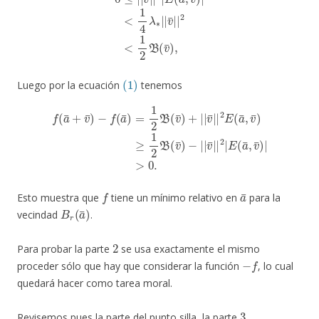
(1)
Luego por la ecuación
tenemos
f
(
a
¯
+
v
¯
)
−
f
(
a
¯
−
)
=
|
1
|
2
v
B
¯
|
(
v
|
¯
2
)
|
+
E
|
(
|
a
v
¯
¯
,
v
|
¯
|
)
2
|
E
>
(
0.
a
¯
,
v
¯
)
≥
1
2
B
(
v
¯
)
f
a
¯
Esto muestra que
tiene un mínimo relativo en
para la
B
r
(
a
¯
)
vecindad
.
2
Para probar la parte
se usa exactamente el mismo
−
f
proceder sólo que hay que considerar la función
, lo cual
quedará hacer como tarea moral.
3
Revisemos pues la parte del punto silla, la parte
.