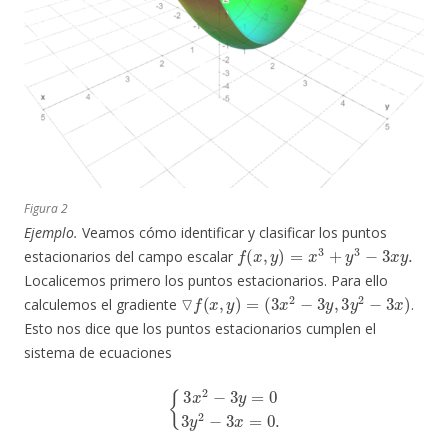
Figura 2
Ejemplo.
Veamos cómo identificar y clasificar los puntos
f
(
x
,
y
)
=
x
3
+
y
3
−
3
x
y
.
estacionarios del campo escalar
Localicemos primero los puntos estacionarios. Para ello
▽
f
(
x
,
y
)
=
(
3
x
2
−
3
y
,
3
y
2
−
3
x
)
calculemos el gradiente
.
Esto nos dice que los puntos estacionarios cumplen el
sistema de ecuaciones
{
3
x
2
−
3
y
=
0
3
y
2
−
3
x
=
0.