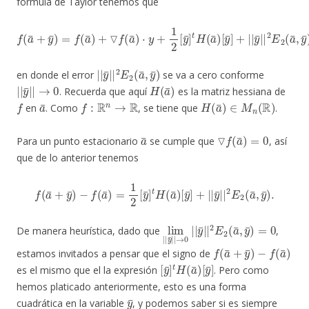
fórmula de Taylor tenemos que
f
(
a
¯
+
y
¯
[
)
y
=
¯
f
]
(
+
a
¯
|
)
|
+
y
▽
¯
|
f
(
|
a
2
¯
E
)
⋅
2
y
(
+
a
1
¯
2
,
y
[
¯
y
)
¯
,
]
t
H
(
a
¯
)
|
|
y
¯
|
|
2
E
2
(
a
¯
,
y
¯
)
en donde el error
se va a cero conforme
|
→
|
0
y
¯
|
|
H
(
a
¯
)
. Recuerda que aquí
es la matriz hessiana de
f
a
¯
f
:
R
n
→
R
H
(
a
¯
)
∈
M
n
(
R
)
en
. Como
, se tiene que
.
a
¯
▽
f
(
a
¯
)
=
0
Para un punto estacionario
se cumple que
, así
que de lo anterior tenemos
f
(
a
¯
+
y
¯
)
−
f
(
a
¯
)
=
1
2
[
y
¯
]
t
H
(
a
¯
)
[
y
¯
]
+
|
|
y
¯
|
|
2
E
2
(
a
¯
,
y
¯
)
.
lim
→
0
|
|
|
|
y
y
¯
¯
|
|
|
|
2
E
2
(
a
¯
,
y
¯
)
=
0
De manera heurística, dado que
,
f
(
a
¯
+
y
¯
)
−
f
(
a
¯
)
estamos invitados a pensar que el signo de
[
[
y
y
¯
¯
]
]
t
H
(
a
¯
)
es el mismo que el la expresión
. Pero como
hemos platicado anteriormente, esto es una forma
y
¯
cuadrática en la variable
, y podemos saber si es siempre