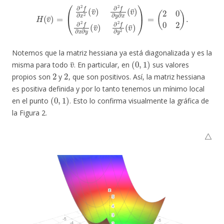
(
∂
2
f
∂
x
2
(
v
¯
)
∂
2
f
∂
y
∂
x
(
(
v
H
2
¯
(
0
)
v
∂
0
¯
2
2
)
=
f
)
∂
.
x
∂
y
(
v
¯
)
∂
2
f
∂
y
2
(
v
¯
)
)
=
Notemos que la matriz hessiana ya está diagonalizada y es la
v
¯
(
0
,
1
)
misma para todo
. En particular, en
sus valores
2
2
propios son
y
, que son positivos. Así, la matriz hessiana
es positiva definida y por lo tanto tenemos un mínimo local
(
0
,
1
)
en el punto
. Esto lo confirma visualmente la gráfica de
la Figura 2.
△