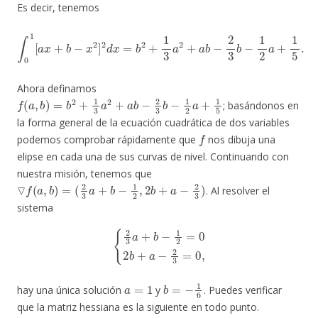
Es decir, tenemos
∫
0
1
[
a
x
+
b
−
x
2
]
2
d
x
=
b
2
+
1
3
a
2
+
a
b
−
2
3
b
−
1
2
a
+
1
5
.
Ahora definamos
f
(
a
,
b
)
=
b
2
+
1
3
a
2
+
a
b
−
2
3
b
−
1
2
a
+
1
5
; basándonos en
la forma general de la ecuación cuadrática de dos variables
f
podemos comprobar rápidamente que
nos dibuja una
elipse en cada una de sus curvas de nivel. Continuando con
nuestra misión, tenemos que
▽
f
(
a
,
b
)
=
(
2
3
a
+
b
−
1
2
,
2
b
+
a
−
2
3
)
. Al resolver el
sistema
{
2
3
a
+
b
−
1
2
=
0
2
b
+
a
−
2
3
=
0
,
a
=
1
b
=
−
1
6
hay una única solución
y
. Puedes verificar
que la matriz hessiana es la siguiente en todo punto.