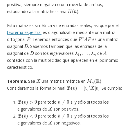
positiva, siempre negativa o una mezcla de ambas,
H
(
a
¯
)
estudiando a la matriz hessiana
.
Esta matriz es simétrica y de entradas reales, así que por el
teorema espectral
es diagonalizable mediante una matriz
P
P
t
A
P
ortogonal
. Tenemos entonces que
es una matriz
D
diagonal
. Sabemos también que las entradas de la
D
λ
1
,
…
,
λ
n
A
diagonal de
son los eigenvalores
de
contados con la multiplicidad que aparecen en el polinomio
característico.
X
M
n
(
R
)
Teorema
. Sea
una matriz simétrica en
.
B
[
v
(
¯
v
]
¯
t
)
X
=
[
v
¯
]
Consideremos la forma bilineal
. Se cumple:
B
(
v
¯
)
>
0
v
¯
≠
0
¯
para todo
si y sólo si todos los
X
eigenvalores de
son positivos.
B
(
v
¯
)
<
0
v
¯
≠
0
¯
para todo
si y sólo si todos los
X
eigenvalores de
son negativos.