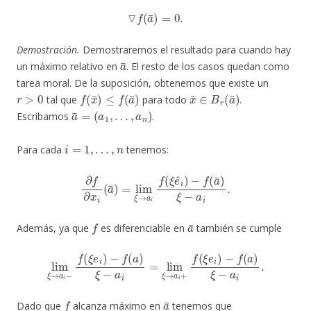
▽
f
(
a
¯
)
=
0.
Demostración.
Demostraremos el resultado para cuando hay
a
¯
un máximo relativo en
. El resto de los casos quedan como
tarea moral. De la suposición, obtenemos que existe un
r
>
0
f
(
x
¯
)
≤
f
(
a
¯
)
x
¯
∈
B
r
(
a
¯
)
tal que
para todo
.
a
¯
=
(
a
1
,
…
,
a
n
)
Escribamos
.
i
=
1
,
…
,
n
Para cada
tenemos:
∂
f
∂
x
i
(
a
¯
)
=
lim
ξ
→
a
i
f
(
ξ
e
^
i
)
−
f
(
a
¯
)
ξ
−
a
i
.
f
a
¯
Además, ya que
es diferenciable en
también se cumple
lim
ξ
→
a
i
−
f
(
ξ
e
i
)
−
f
(
a
)
ξ
−
a
i
=
lim
ξ
→
a
i
+
f
(
ξ
e
i
)
−
f
(
a
)
ξ
−
a
i
.
f
a
¯
Dado que
alcanza máximo en
tenemos que