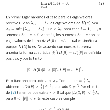
(2)
lim
v
¯
→
0
¯
E
(
a
¯
,
v
¯
)
=
0.
En primer lugar haremos el caso para los eigenvalores
λ
1
,
…
,
λ
n
H
(
a
¯
)
positivos. Sean
los eigenvalores de
. Sea
λ
∗
=
min
{
λ
1
,
…
,
λ
n
}
ε
<
λ
∗
i
=
1
,
…
,
n
. Si
, para cada
λ
i
−
ε
>
0
λ
i
−
ε
tenemos
. Además, los números
son los
H
(
a
¯
)
−
ε
I
eigenvalores de la matriz
, la cual es simétrica
H
(
a
¯
)
porque
lo es. De acuerdo con nuestro teorema
[
[
v
v
¯
¯
]
]
t
(
H
(
a
¯
)
−
ε
I
)
anterior la forma cuadrática
es definida
positiva, y por lo tanto
[
v
¯
]
t
H
(
a
¯
)
[
v
¯
]
>
[
v
¯
]
t
ε
I
[
v
¯
]
=
ε
|
|
v
¯
|
|
2
.
ε
<
λ
∗
ε
=
1
2
λ
∗
Esto funciona para todo
. Tomando
B
(
v
¯
)
>
1
2
|
|
v
¯
|
|
2
v
¯
≠
0
¯
obtenemos
para todo
. Por el límite
(2)
r
>
0
|
<
E
1
(
4
a
λ
¯
∗
,
v
¯
)
|
de
tenemos que existe
tal que
0
<
<
r
|
|
v
¯
|
|
para
. En este caso se cumple
0
≤
|
|
v
¯
|
|
2
|
E
(
a
¯
,
v
¯
)
|
<
1
4
λ
∗
|
|
v
¯
|
|
2
<
1
2
B
(
v
¯
)
,