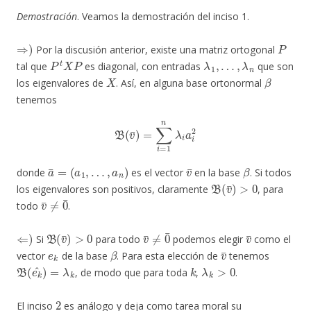
Demostración
. Veamos la demostración del inciso 1.
⇒
)
P
Por la discusión anterior, existe una matriz ortogonal
P
t
X
P
λ
1
,
…
,
λ
n
tal que
es diagonal, con entradas
que son
X
β
los eigenvalores de
. Así, en alguna base ortonormal
tenemos
B
(
v
¯
)
=
∑
i
=
1
n
λ
i
a
i
2
a
¯
=
(
a
1
,
…
,
a
n
)
v
¯
β
donde
es el vector
en la base
. Si todos
B
(
v
¯
)
>
0
los eigenvalores son positivos, claramente
, para
v
¯
≠
0
¯
todo
.
⇐
)
B
(
v
¯
)
>
0
v
¯
≠
0
¯
v
¯
Si
para todo
podemos elegir
como el
e
k
β
v
¯
vector
de la base
. Para esta elección de
tenemos
B
(
e
k
^
)
=
λ
k
k
λ
k
>
0
, de modo que para toda
,
.
2
El inciso
es análogo y deja como tarea moral su