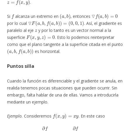
.
f
(
a
,
b
)
▽
f
(
a
,
b
)
=
0
Si
alcanza un extremo en
, entonces
▽
F
(
a
,
b
,
f
(
a
,
b
)
)
=
(
0
,
0
,
1
)
por lo cual
. Así, el gradiente es
z
paralelo al eje
y por lo tanto es un vector normal a la
F
(
x
,
y
,
z
)
=
0
superficie
. Esto lo podemos reinterpretar
como que el plano tangente a la superficie citada en el punto
(
a
,
b
,
f
(
a
,
b
)
)
es horizontal.
Puntos silla
Cuando la función es diferenciable y el gradiente se anula, en
realida tenemos pocas situaciones que pueden ocurrir. Sin
embargo, falta hablar de una de ellas. Vamos a introducirla
mediante un ejemplo.
f
(
x
,
y
)
=
x
y
Ejemplo.
Consideremos
. En este caso
∂
f
∂
x
=
y
y
∂
f
∂
y
=
x
.