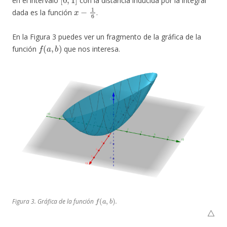
en el intervalo
con la distancia inducida por la integral
x
−
1
6
dada es la función
.
En la Figura 3 puedes ver un fragmento de la gráfica de la
f
(
a
,
b
)
función
que nos interesa.
f
(
a
,
b
)
Figura 3. Gráfica de la función
.
△