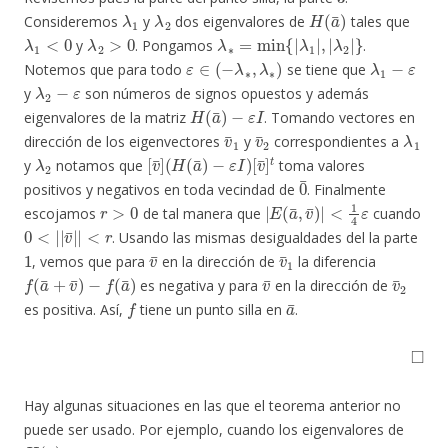
λ
1
λ
2
H
(
a
¯
)
Consideremos
y
dos eigenvalores de
tales que
λ
1
<
0
λ
2
>
0
λ
λ
∗
2
|
=
}
min
{
|
λ
1
|
,
|
y
. Pongamos
.
ε
∈
(
−
λ
∗
,
λ
∗
)
λ
1
−
ε
Notemos que para todo
se tiene que
λ
2
−
ε
y
son números de signos opuestos y además
H
(
a
¯
)
−
ε
I
eigenvalores de la matriz
. Tomando vectores en
v
¯
1
v
¯
2
λ
1
dirección de los eigenvectores
y
correspondientes a
λ
2
[
[
v
v
¯
¯
]
]
(
t
H
(
a
¯
)
−
ε
I
)
y
notamos que
toma valores
0
¯
positivos y negativos en toda vecindad de
. Finalmente
r
>
0
|
<
E
1
(
4
a
ε
¯
,
v
¯
)
|
escojamos
de tal manera que
cuando
0
<
<
r
|
|
v
¯
|
|
. Usando las mismas desigualdades del la parte
1
v
¯
v
¯
1
, vemos que para
en la dirección de
la diferencia
f
(
a
¯
+
v
¯
)
−
f
(
a
¯
)
v
¯
v
¯
2
es negativa y para
en la dirección de
f
a
¯
es positiva. Así,
tiene un punto silla en
.
◻
Hay algunas situaciones en las que el teorema anterior no
puede ser usado. Por ejemplo, cuando los eigenvalores de
H
(
a
¯
)