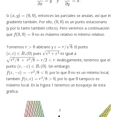
(
x
,
y
)
=
(
0
,
0
)
Si
, entonces las parciales se anulan, así que el
(
0
,
0
)
gradiente también. Por ello,
es un punto estacionario
(y por lo tanto también crítico). Pero veremos a continuación
f
(
0
,
0
)
=
0
que
no es máximo relativo ni mínimo relativo.
r
>
0
ε
=
r
/
8
Tomemos
abitrario y
. El punto
(
ε
,
ε
)
∈
B
r
(
0
)
ε
2
+
ε
2
pues
es igual a
r
2
/
8
+
r
2
/
8
=
r
/
2
<
r
. Análogamente, tenemos que el
(
ε
,
−
ε
)
∈
B
r
(
0
)
punto
. Sin embargo
f
(
ε
,
−
ε
)
=
−
r
2
/
8
<
0
0
, por lo que
no es un mínimo local,
f
(
ε
,
ε
)
=
r
2
/
8
>
0
0
también
, por lo que
tampoco es
máximo local. En la Figura 1 tenemos un bosquejo de esta
gráfica.