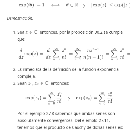
|
exp
(
i
θ
)
|
=
1
⟺
θ
∈
R
y
|
exp
(
z
)
|
≤
exp
(
|
z
|
)
.
Demostración.
z
∈
C
Sea
, entonces, por la proposición 30.2 se cumple
que:
d
d
z
exp
(
z
)
=
d
d
!
=
z
∑
∑
n
n
=
=
0
0
∞
∞
z
z
n
n
n
n
!
!
=
=
exp
∑
n
=
(
1
z
)
∞
.
n
z
n
−
1
n
(
n
−
1
)
Es inmediata de la definición de la función exponencial
compleja.
z
1
,
z
2
∈
C
Sean
, entonces:
exp
(
z
1
)
=
∑
n
=
0
∞
z
1
n
n
!
y
exp
(
z
2
)
=
∑
n
=
0
∞
z
2
n
n
!
.
Por el ejemplo 27.8 sabemos que ambas series son
absolutamente convergentes. Del ejemplo 27.11,
tenemos que el producto de Cauchy de dichas series es: