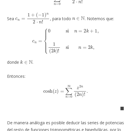
c
n
=
1
+
(
−
1
)
n
2
⋅
n
!
n
∈
N
Sea
, para todo
. Notemos que:
c
n
=
{
0
si
n
=
2
k
+
1
,
1
(
2
k
)
!
si
n
=
2
k
,
k
∈
N
donde
.
Entonces:
cosh
(
z
)
=
∑
n
=
0
∞
z
2
n
(
2
n
)
!
.
◼
De manera análoga es posible deducir las series de potencias
del resto de funciones trigonométricas e hiperbólicas, por lo