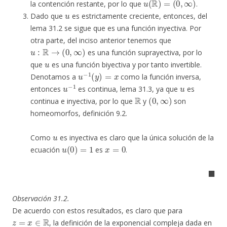
la contención restante, por lo que
.
u
Dado que
es estrictamente creciente, entonces, del
lema 31.2 se sigue que es una función inyectiva. Por
otra parte, del inciso anterior tenemos que
u
:
R
→
(
0
,
∞
)
es una función suprayectiva, por lo
u
que
es una función biyectiva y por tanto invertible.
u
−
1
(
y
)
=
x
Denotamos a
como la función inversa,
u
−
1
u
entonces
es continua, lema 31.3, ya que
es
R
(
0
,
∞
)
continua e inyectiva, por lo que
y
son
homeomorfos, definición 9.2.
u
Como
es inyectiva es claro que la única solución de la
u
(
0
)
=
1
x
=
0
ecuación
es
.
◼
Observación 31.2.
De acuerdo con estos resultados, es claro que para
z
=
x
∈
R
, la definición de la exponencial compleja dada en