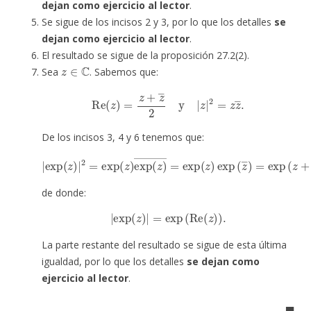
dejan como ejercicio al lector
.
Se sigue de los incisos 2 y 3, por lo que los detalles
se
dejan como ejercicio al lector
.
El resultado se sigue de la proposición 27.2(2).
z
∈
C
Sea
. Sabemos que:
Re
(
z
)
=
z
+
z
―
2
y
|
z
|
2
=
z
z
―
.
De los incisos 3, 4 y 6 tenemos que:
|
exp
(
z
z
)
+
|
z
2
―
=
exp
)
=
exp
(
z
)
(
exp
2
Re
(
(
z
z
)
)
―
)
=
=
[
exp
exp
(
(
Re
z
)
exp
(
z
)
)
]
(
2
z
>
―
0
)
,
=
exp
(
de donde:
|
exp
(
z
)
|
=
exp
(
Re
(
z
)
)
.
La parte restante del resultado se sigue de esta última
igualdad, por lo que los detalles
se dejan como
ejercicio al lector
.
◼