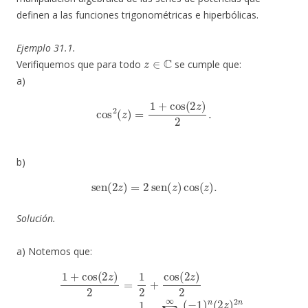
definen a las funciones trigonométricas e hiperbólicas.
Ejemplo 31.1.
z
∈
C
Verifiquemos que para todo
se cumple que:
a)
cos
2
(
z
)
=
1
+
cos
(
2
z
)
2
.
b)
sen
(
2
z
)
=
2
sen
(
z
)
cos
(
z
)
.
Solución.
a) Notemos que:
1
+
cos
(
2
z
)
n
2
)
=
!
=
1
1
2
2
+
+
cos
∑
n
(
=
2
0
z
∞
)
2
i
2
=
n
1
2
2
2
+
n
∑
−
n
1
=
z
0
2
∞
n
(
(
−
2
1
n
)
)
n
!
.
(
2
z
)
2
n
2
(
2