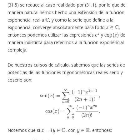
(31.5) se reduce al caso real dado por (31.1), por lo que de
manera natural hemos hecho una extensión de la función
C
exponencial real a
, y como la serie que define a la
z
∈
C
exponencial converge absolutamente para todo
,
e
z
exp
(
z
)
entonces podemos utilizar las expresiones
y
de
manera indistinta para referirnos a la función exponencial
compleja.
De nuestros cursos de cálculo, sabemos que las series de
potencias de las funciones trigonométricas reales seno y
coseno son:
sen
(
x
)
=
∑
n
=
0
∞
(
−
1
)
n
x
2
n
n
x
2
+
n
1
(
(
2
2
n
n
)
+
!
.
1
)
!
,
cos
(
x
)
=
∑
n
=
0
∞
(
−
1
)
z
=
i
y
∈
C
y
∈
R
Notemos que si
, con
, entonces:
⋯
exp
)
=
y
(
6
∑
i
y
6
n
)
!
=
=
–
0
∑
i
y
∞
n
7
=
(
7
−
0
!
1
+
∞
⋯
)
y
n
(
8
i
)
y
y
+
8
2
)
i
=
n
!
(
n
+
y
cos
n
(
⋯
–
2
!
=
y
n
=
1
3
(
)
y
(
!
+
3
1
+
)
+
i
!
–
i
+
y
∑
i
y
–
y
sen
n
2
y
5
=
2
2
5
0
!
(
2
!
+
y
–
∞
!
y
)
–
y
.
(
4
i
7
−
y
4
7
1
3
!
!
)
–
3
–
n
y
!
y
+
6
2
y
6
n
4
!
+
+
4
y
1
!
+
8
(
2
i
8
y
n
!
5
–
+
5
1
!
–
)
!