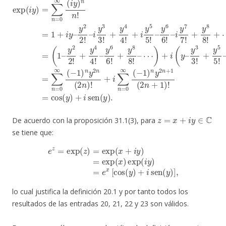
z
=
x
+
i
y
∈
C
De acuerdo con la proposición 31.1(3), para
se tiene que:
e
z
=
exp
(
z
)
=
exp
(
x
+
i
y
)
=
exp
y
)
(
]
x
,
)
exp
(
i
y
)
=
e
x
[
cos
(
y
)
+
i
sen
(
lo cual justifica la definición 20.1 y por tanto todos los
resultados de las entradas 20, 21, 22 y 23 son válidos.