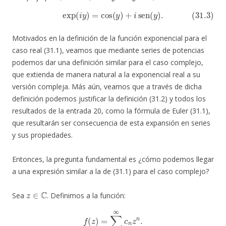
(31.3)
exp
(
i
y
)
=
cos
(
y
)
+
i
sen
(
y
)
.
Motivados en la definición de la función exponencial para el
caso real (31.1), veamos que mediante series de potencias
podemos dar una definición similar para el caso complejo,
que extienda de manera natural a la exponencial real a su
versión compleja. Más aún, veamos que a través de dicha
definición podemos justificar la definición (31.2) y todos los
resultados de la entrada 20, como la fórmula de Euler (31.1),
que resultarán ser consecuencia de esta expansión en series
y sus propiedades.
Entonces, la pregunta fundamental es ¿cómo podemos llegar
a una expresión similar a la de (31.1) para el caso complejo?
z
∈
C
Sea
. Definimos a la función:
f
(
z
)
=
∑
n
=
0
∞
c
n
z
n
.