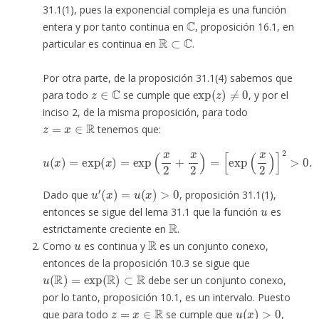
31.1(1), pues la exponencial compleja es una función
C
entera y por tanto continua en
, proposición 16.1, en
R
⊂
C
particular es continua en
.
Por otra parte, de la proposición 31.1(4) sabemos que
z
∈
C
exp
(
z
)
≠
0
para todo
se cumple que
, y por el
inciso 2, de la misma proposición, para todo
z
=
x
∈
R
tenemos que:
u
(
x
)
=
exp
(
x
)
=
exp
(
x
2
+
x
2
)
=
[
exp
(
x
2
)
]
2
>
0.
u
′
(
x
)
=
u
(
x
)
>
0
Dado que
, proposición 31.1(1),
u
entonces se sigue del lema 31.1 que la función
es
R
estrictamente creciente en
.
u
R
Como
es continua y
es un conjunto conexo,
entonces de la proposición 10.3 se sigue que
u
(
R
)
=
exp
(
R
)
⊂
R
debe ser un conjunto conexo,
por lo tanto, proposición 10.1, es un intervalo. Puesto
z
=
x
∈
R
u
(
x
)
>
0
que para todo
se cumple que
,