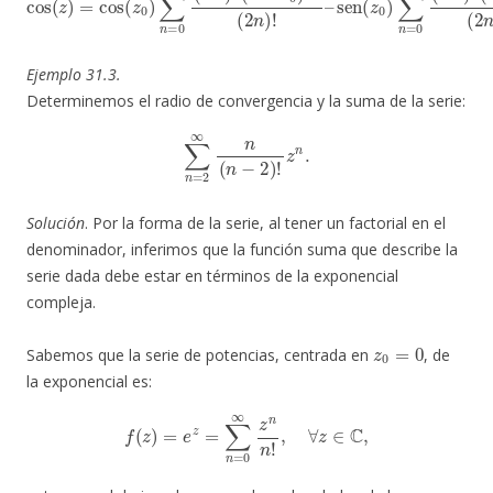
Ejemplo 31.3.
Determinemos el radio de convergencia y la suma de la serie:
∑
n
=
2
∞
n
(
n
−
2
)
!
z
n
.
Solución
. Por la forma de la serie, al tener un factorial en el
denominador, inferimos que la función suma que describe la
serie dada debe estar en términos de la exponencial
compleja.
z
0
=
0
Sabemos que la serie de potencias, centrada en
, de
la exponencial es:
f
(
z
)
=
e
z
=
∑
n
=
0
∞
z
n
n
!
,
∀
z
∈
C
,