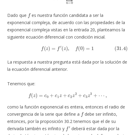
f
Dado que
es nuestra función candidata a ser la
exponencial compleja, de acuerdo con las propiedades de la
exponencial compleja vistas en la entrada 20, planteamos la
siguiente ecuación diferencial con condición inicial.
(31.4)
f
(
z
)
=
f
′
(
z
)
,
f
(
0
)
=
1
La respuesta a nuestra pregunta está dada por la solución de
la ecuación diferencial anterior.
Tenemos que:
f
(
z
)
=
c
0
+
c
1
z
+
c
2
z
2
+
c
3
z
3
+
⋯
,
como la función exponencial es entera, entonces el radio de
f
convergencia de la serie que define a
debe ser infinito,
entonces, por la proposición 30.2 tenemos que el de su
f
′
derivada también es infinito y
deberá estar dada por la