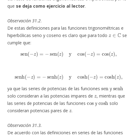
que
se deja como ejercicio al lector
.
Observación 31.2
.
De estas definiciones para las funciones trigonométricas e
z
∈
C
hiperbólicas seno y coseno es claro que para todo
se
cumple que:
sen
(
−
z
)
=
−
sen
(
z
)
y
cos
(
−
z
)
=
cos
(
z
)
,
senh
(
−
z
)
=
−
senh
(
z
)
y
cosh
(
−
z
)
=
cosh
(
z
)
,
sen
senh
ya que las series de potencias de las funciones
y
z
solo consideran a las potencias impares de
, mientras que
cos
cosh
las series de potencias de las funciones
y
solo
z
consideran potencias pares de
.
Observación 31.3.
De acuerdo con las definiciones en series de las funciones