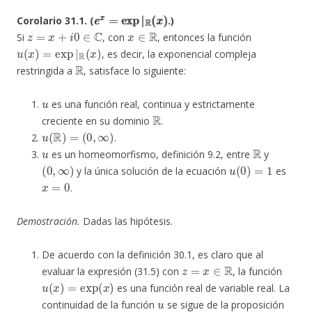
e
x
=
exp
|
R
(
x
)
e
x
=
exp
|
R
(
x
)
Corolario 31.1. (
.)
z
=
x
+
i
0
∈
C
x
∈
R
Si
, con
, entonces la función
u
(
x
)
=
exp
|
R
(
x
)
, es decir, la exponencial compleja
R
restringida a
, satisface lo siguiente:
u
es una función real, continua y estrictamente
R
creciente en su dominio
.
u
(
R
)
=
(
0
,
∞
)
.
u
R
es un homeomorfismo, definición 9.2, entre
y
(
0
,
∞
)
u
(
0
)
=
1
y la única solución de la ecuación
es
x
=
0
.
Demostración.
Dadas las hipótesis.
De acuerdo con la definición 30.1, es claro que al
z
=
x
∈
R
evaluar la expresión (31.5) con
, la función
u
(
x
)
=
exp
(
x
)
es una función real de variable real. La
u
continuidad de la función
se sigue de la proposición