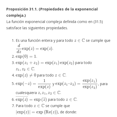
Proposición 31.1. (Propiedades de la exponencial
compleja.)
La función exponencial compleja definida como en (31.5)
satisface las siguientes propiedades.
z
∈
C
Es una función entera y para todo
se cumple que
d
d
z
exp
(
z
)
=
exp
(
z
)
.
exp
(
0
)
=
1
.
exp
(
z
1
+
z
2
)
=
exp
(
z
1
)
exp
(
z
2
)
para todo
z
1
,
z
2
∈
C
.
exp
(
z
)
≠
0
z
∈
C
para todo
.
exp
(
−
z
)
=
1
exp
(
z
)
exp
z
2
)
=
(
exp
z
1
–
(
z
1
)
exp
(
z
2
)
y
, para
z
,
z
1
,
z
2
∈
C
cualesquiera
.
exp
(
z
)
―
=
exp
(
z
―
)
z
∈
C
para todo
.
z
∈
C
Para todo
se cumple que
|
exp
(
z
)
|
=
exp
(
Re
(
z
)
)
, de donde: