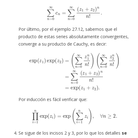
∑
n
=
0
∞
c
n
=
∑
n
=
0
∞
(
z
1
+
z
2
)
n
n
!
.
Por último, por el ejemplo 27.12, sabemos que el
producto de estas series absolutamente convergentes,
converge a su producto de Cauchy, es decir:
(
∑
n
=
0
∞
z
exp
2
n
n
(
z
!
)
1
=
)
∑
exp
n
=
(
0
z
∞
2
)
(
=
z
1
(
∑
+
n
z
=
2
0
)
n
∞
n
z
!
=
1
exp
n
n
!
)
(
z
1
+
z
2
)
.
Por inducción es fácil verificar que:
∏
i
=
1
n
exp
(
z
i
)
=
exp
(
∑
i
=
1
n
z
i
)
,
∀
n
≥
2.
Se sigue de los incisos 2 y 3, por lo que los detalles
se