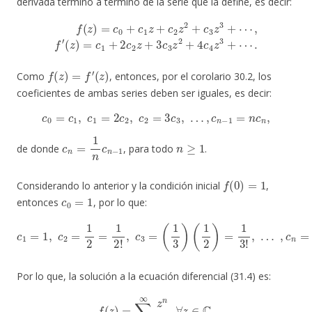
derivada término a término de la serie que la define, es decir:
(
z
f
(
)
z
=
)
c
=
1
c
+
0
2
+
c
c
2
1
z
z
+
+
3
c
c
2
3
z
z
2
2
+
+
c
4
3
c
z
4
3
z
+
3
⋯
+
,
⋯
f
′
.
f
(
z
)
=
f
′
(
z
)
Como
, entonces, por el corolario 30.2, los
coeficientes de ambas series deben ser iguales, es decir:
c
0
=
c
1
,
c
1
=
2
c
2
,
c
2
=
3
c
3
,
…
,
c
n
−
1
=
n
c
n
,
c
n
=
1
n
c
n
−
1
n
≥
1
de donde
, para todo
.
f
(
0
)
=
1
Considerando lo anterior y la condición inicial
,
c
0
=
1
entonces
, por lo que:
c
1
=
1
,
c
2
=
1
2
=
1
2
(
1
!
,
c
(
n
3
−
=
1
(
1
)
!
3
)
=
)
(
1
1
n
2
!
)
.
=
1
3
!
,
…
,
c
n
=
(
1
n
)
Por lo que, la solución a la ecuación diferencial (31.4) es:
f
(
z
)
=
∑
n
=
0
∞
z
n
n
!
,
∀
z
∈
C
.