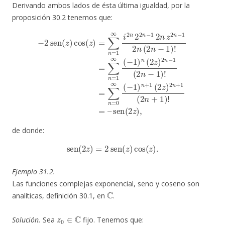
Derivando ambos lados de ésta última igualdad, por la
proposición 30.2 tenemos que:
−
∑
2
n
sen
=
1
∞
(
z
(
−
)
cos
1
)
n
(
(
z
2
)
=
z
)
∑
2
1
n
n
(
=
−
2
1
1
n
∞
(
+
2
i
1
2
n
)
n
−
!
=
2
1
–
2
)
sen
!
=
n
∑
−
1
n
(
2
2
=
z
n
0
)
,
z
∞
2
(
−
n
1
−
)
1
n
2
+
n
1
(
(
2
2
n
z
−
)
2
1
n
)
!
+
=
de donde:
sen
(
2
z
)
=
2
sen
(
z
)
cos
(
z
)
.
Ejemplo 31.2.
Las funciones complejas exponencial, seno y coseno son
C
analíticas, definición 30.1, en
.
z
0
∈
C
Solución.
Sea
fijo. Tenemos que: