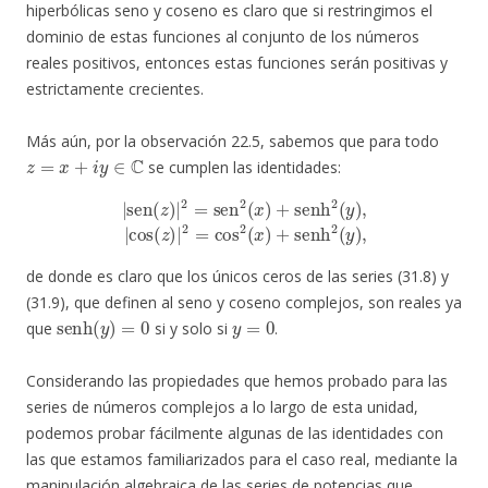
hiperbólicas seno y coseno es claro que si restringimos el
dominio de estas funciones al conjunto de los números
reales positivos, entonces estas funciones serán positivas y
estrictamente crecientes.
Más aún, por la observación 22.5, sabemos que para todo
z
=
x
+
i
y
∈
C
se cumplen las identidades:
|
sen
(
z
)
|
2
=
sen
2
(
x
)
+
senh
senh
2
2
(
(
y
y
)
)
,
,
|
cos
(
z
)
|
2
=
cos
2
(
x
)
+
de donde es claro que los únicos ceros de las series (31.8) y
(31.9), que definen al seno y coseno complejos, son reales ya
senh
(
y
)
=
0
y
=
0
que
si y solo si
.
Considerando las propiedades que hemos probado para las
series de números complejos a lo largo de esta unidad,
podemos probar fácilmente algunas de las identidades con
las que estamos familiarizados para el caso real, mediante la
manipulación algebraica de las series de potencias que