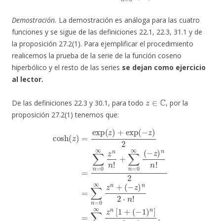
Demostración.
La demostración es análoga para las cuatro
funciones y se sigue de las definiciones 22.1, 22.3, 31.1 y de
la proposición 27.2(1). Para ejemplificar el procedimiento
realicemos la prueba de la serie de la función coseno
hiperbólico y el resto de las series
se dejan como ejercicio
al lector.
z
∈
C
De las definiciones 22.3 y 30.1, para todo
, por la
proposición 27.2(1) tenemos que:
cosh
2
=
(
z
∑
)
n
=
=
exp
0
∞
(
z
z
n
)
+
+
exp
(
−
z
)
(
n
−
2
z
⋅
)
n
2
!
=
=
∑
∑
n
n
=
=
0
0
∞
∞
z
z
n
n
n
[
1
!
+
+
∑
(
−
n
1
=
)
0
n
∞
]
2
(
−
⋅
n
z
!
)
.
n
n
!