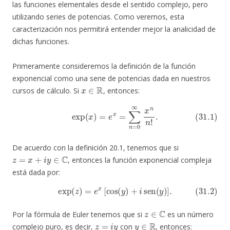
las funciones elementales desde el sentido complejo, pero
utilizando series de potencias. Como veremos, esta
caracterización nos permitirá entender mejor la analicidad de
dichas funciones.
Primeramente consideremos la definición de la función
exponencial como una serie de potencias dada en nuestros
x
∈
R
cursos de cálculo. Si
, entonces:
(31.1)
exp
(
x
)
=
e
x
=
∑
n
=
0
∞
x
n
n
!
.
De acuerdo con la definición 20.1, tenemos que si
z
=
x
+
i
y
∈
C
, entonces la función exponencial compleja
está dada por:
(31.2)
exp
(
z
)
=
e
x
[
cos
(
y
)
+
i
sen
(
y
)
]
.
z
∈
C
Por la fórmula de Euler tenemos que si
es un número
z
=
i
y
y
∈
R
complejo puro, es decir,
con
, entonces: