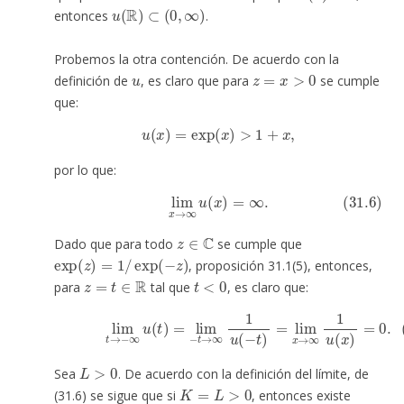
u
(
R
)
⊂
(
0
,
∞
)
entonces
.
Probemos la otra contención. De acuerdo con la
u
z
=
x
>
0
definición de
, es claro que para
se cumple
que:
u
(
x
)
=
exp
(
x
)
>
1
+
x
,
por lo que:
(31.6)
lim
x
→
∞
u
(
x
)
=
∞
.
z
∈
C
Dado que para todo
se cumple que
exp
(
z
)
=
1
/
exp
(
−
z
)
, proposición 31.1(5), entonces,
z
=
t
∈
R
t
<
0
para
tal que
, es claro que:
(31.7)
lim
t
→
−
∞
u
(
t
)
=
lim
−
t
→
∞
1
u
(
−
t
)
=
lim
x
→
∞
1
u
(
L
>
0
Sea
. De acuerdo con la definición del límite, de
K
=
L
>
0
(31.6) se sigue que si
, entonces existe