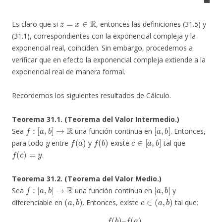
z
=
x
∈
R
Es claro que si
, entonces las definiciones (31.5) y
(31.1), correspondientes con la exponencial compleja y la
exponencial real, coinciden. Sin embargo, procedemos a
verificar que en efecto la exponencial compleja extiende a la
exponencial real de manera formal.
Recordemos los siguientes resultados de Cálculo.
Teorema 31.1. (Teorema del Valor Intermedio.)
f
:
[
a
,
b
]
→
R
[
a
,
b
]
Sea
una función continua en
. Entonces,
y
f
(
a
)
f
(
b
)
c
∈
[
a
,
b
]
para todo
entre
y
existe
tal que
f
(
c
)
=
y
.
Teorema 31.2. (Teorema del Valor Medio.)
f
:
[
a
,
b
]
→
R
[
a
,
b
]
Sea
una función continua en
y
(
a
,
b
)
c
∈
(
a
,
b
)
diferenciable en
. Entonces, existe
tal que:
f
′
(
c
)
=
f
(
b
)
–
f
(
a
)
b
–
a
.