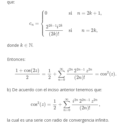
que:
c
n
=
{
0
si
n
=
2
k
+
1
,
2
2
k
−
1
i
2
k
(
2
k
)
!
si
n
=
2
k
,
k
∈
N
donde
.
Entonces:
1
+
cos
(
2
z
)
2
=
1
2
+
∑
n
=
0
∞
i
2
n
2
2
n
−
1
z
2
n
(
2
n
)
!
=
cos
2
(
z
)
.
b) De acuerdo con el inciso anterior tenemos que:
cos
2
(
z
)
=
1
2
+
∑
n
=
0
∞
i
2
n
2
2
n
−
1
z
2
n
(
2
n
)
!
,
la cual es una serie con radio de convergencia infinito.