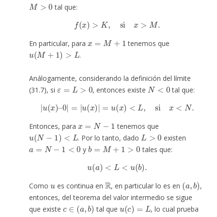
M
>
0
tal que:
f
(
x
)
>
K
,
si
x
>
M
.
x
=
M
+
1
En particular, para
tenemos que
u
(
M
+
1
)
>
L
.
Análogamente, considerando la definición del límite
ε
=
L
>
0
N
<
0
(31.7), si
, entonces existe
tal que:
|
u
(
x
)
–
0
|
=
|
u
(
x
)
|
=
u
(
x
)
<
L
,
si
x
<
N
.
x
=
N
−
1
Entonces, para
tenemos que
u
(
N
−
1
)
<
L
L
>
0
. Por lo tanto, dado
existen
a
=
N
−
1
<
0
b
=
M
+
1
>
0
y
tales que:
u
(
a
)
<
L
<
u
(
b
)
.
u
R
(
a
,
b
)
Como
es continua en
, en particular lo es en
,
entonces, del teorema del valor intermedio se sigue
c
∈
(
a
,
b
)
u
(
c
)
=
L
que existe
tal que
, lo cual prueba
u
(
R
)
=
(
0
,
∞
)