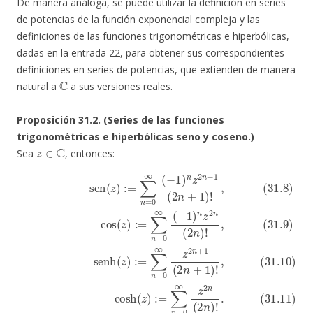
De manera análoga, se puede utilizar la definición en series
de potencias de la función exponencial compleja y las
definiciones de las funciones trigonométricas e hiperbólicas,
dadas en la entrada 22, para obtener sus correspondientes
definiciones en series de potencias, que extienden de manera
C
natural a
a sus versiones reales.
Proposición 31.2. (Series de las funciones
trigonométricas e hiperbólicas seno y coseno.)
z
∈
C
Sea
, entonces:
(31.8)
(31.10)
(31.9)
(31.11)
sen
senh
cos
(
z
)
cosh
:=
(
z
(
∑
)
z
:=
n
)
:=
(
∑
=
z
∑
n
)
0
:=
=
∞
n
∑
0
=
(
−
∞
n
0
1
=
∞
(
−
)
0
n
z
1
∞
2
z
)
2
n
n
z
2
n
+
z
2
n
+
1
n
(
1
(
2
2
(
(
2
n
2
n
n
)
n
+
!
.
)
+
1
!
,
1
)
!
,
)
!
,