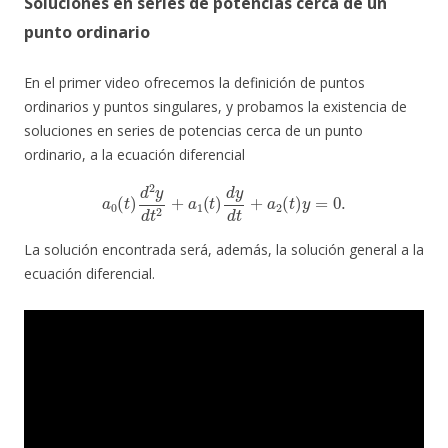
Soluciones en series de potencias cerca de un
punto ordinario
En el primer video ofrecemos la definición de puntos
ordinarios y puntos singulares, y probamos la existencia de
soluciones en series de potencias cerca de un punto
ordinario, a la ecuación diferencial
a
0
(
t
)
d
2
y
d
t
2
+
a
1
(
t
)
d
y
d
t
+
a
2
(
t
)
y
=
0.
La solución encontrada será, además, la solución general a la
ecuación diferencial.