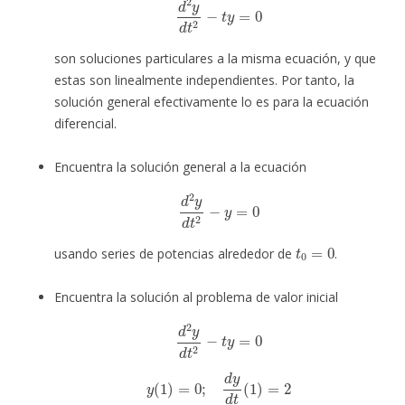
son soluciones particulares a la misma ecuación, y que
estas son linealmente independientes. Por tanto, la
solución general efectivamente lo es para la ecuación
diferencial.
Encuentra la solución general a la ecuación
d
2
y
d
t
2
−
y
=
0
t
0
=
0
usando series de potencias alrededor de
.
Encuentra la solución al problema de valor inicial
d
2
y
d
t
2
−
t
y
=
0
y
(
1
)
=
0
;
d
y
d
t
(
1
)
=
2