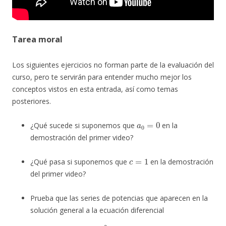
Tarea moral
Los siguientes ejercicios no forman parte de la evaluación del
curso, pero te servirán para entender mucho mejor los
conceptos vistos en esta entrada, así como temas
posteriores.
a
0
=
0
¿Qué sucede si suponemos que
en la
demostración del primer video?
c
=
1
¿Qué pasa si suponemos que
en la demostración
del primer video?
Prueba que las series de potencias que aparecen en la
solución general a la ecuación diferencial
d
2
y
d
t
2
−
t
y
=
0