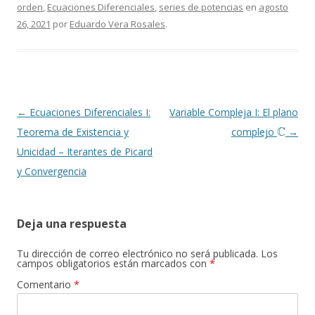
orden
,
Ecuaciones Diferenciales
,
series de potencias
en
agosto
26, 2021
por
Eduardo Vera Rosales
.
Navegación
←
Ecuaciones Diferenciales I:
Variable Compleja I: El plano
C
de
Teorema de Existencia y
complejo
→
entradas
Unicidad – Iterantes de Picard
y Convergencia
Deja una respuesta
Tu dirección de correo electrónico no será publicada.
Los
campos obligatorios están marcados con
*
Comentario
*