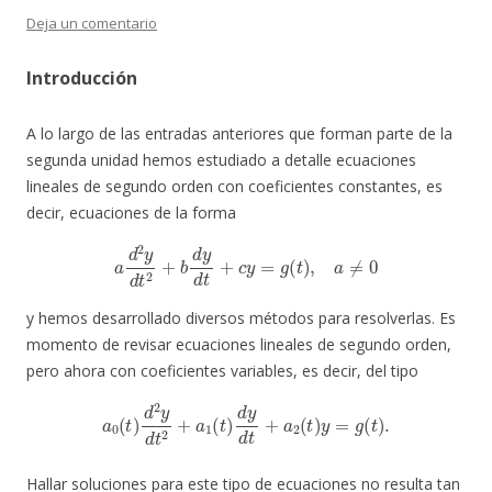
Deja un comentario
Introducción
A lo largo de las entradas anteriores que forman parte de la
segunda unidad hemos estudiado a detalle ecuaciones
lineales de segundo orden con coeficientes constantes, es
decir, ecuaciones de la forma
a
d
2
y
d
t
2
+
b
d
y
d
t
+
c
y
=
g
(
t
)
,
a
≠
0
y hemos desarrollado diversos métodos para resolverlas. Es
momento de revisar ecuaciones lineales de segundo orden,
pero ahora con coeficientes variables, es decir, del tipo
a
0
(
t
)
d
2
y
d
t
2
+
a
1
(
t
)
d
y
d
t
+
a
2
(
t
)
y
=
g
(
t
)
.
Hallar soluciones para este tipo de ecuaciones no resulta tan