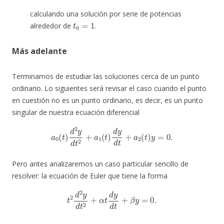
calculando una solución por serie de potencias
t
0
=
1
alrededor de
.
Más adelante
Terminamos de estudiar las soluciones cerca de un punto
ordinario. Lo siguientes será revisar el caso cuando el punto
en cuestión no es un punto ordinario, es decir, es un punto
singular de nuestra ecuación diferencial
a
0
(
t
)
d
2
y
d
t
2
+
a
1
(
t
)
d
y
d
t
+
a
2
(
t
)
y
=
0.
Pero antes analizaremos un caso particular sencillo de
resolver: la ecuación de Euler que tiene la forma
t
2
d
2
y
d
t
2
+
α
t
d
y
d
t
+
β
y
=
0.