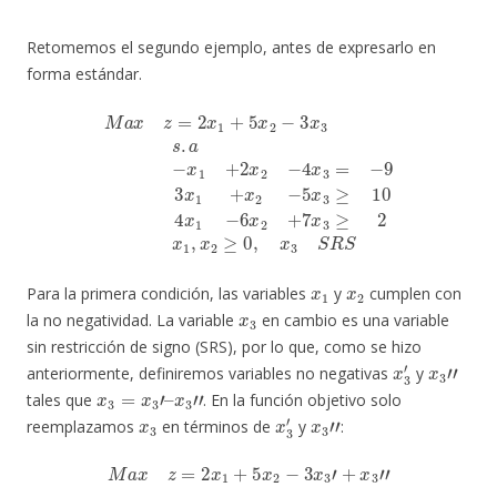
Retomemos el segundo ejemplo, antes de expresarlo en
forma estándar.
M
a
x
z
=
2
x
x
3
1
≥
+
10
5
x
4
2
x
−
1
3
−
x
6
3
x
s
2
.
+
a
7
−
x
x
3
1
≥
+
2
2
x
x
1
2
,
−
x
4
2
x
≥
3
0
=
,
x
−
3
9
S
3
R
x
S
1
+
x
2
−
5
x
1
x
2
Para la primera condición, las variables
y
cumplen con
x
3
la no negatividad. La variable
en cambio es una variable
sin restricción de signo (SRS), por lo que, como se hizo
x
3
′
x
3
″
anteriormente, definiremos variables no negativas
y
x
3
=
x
3
′
–
x
3
″
tales que
. En la función objetivo solo
x
3
x
3
′
x
3
″
reemplazamos
en términos de
y
:
M
a
x
z
=
2
x
1
+
5
x
2
−
3
x
3
′
+
x
3
″