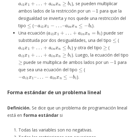
), se pueden multiplicar
−
1
ambos lados de la restricción por un
para que la
desigualdad se invierta y nos quede una restricción del
≤
−
a
i
1
x
1
−
…
–
a
i
n
x
n
≤
−
b
i
tipo
(
).
a
i
1
x
1
+
…
+
a
i
n
x
n
=
b
i
Una ecuación (
) puede ser
≤
substituida por dos desigualdades, una del tipo
(
a
i
1
x
1
+
…
+
a
i
n
x
n
≤
b
i
≥
) y otra del tipo
(
a
i
1
x
1
+
…
+
a
i
n
x
n
≥
b
i
). Luego, la ecuación del tipo
≥
−
1
puede se multiplica de ambos lados por un
para
≤
que sea una ecuación del tipo
(
−
a
i
1
x
1
–
…
−
a
i
n
x
n
≤
−
b
i
).
Forma estándar de un problema lineal
Definición.
Se dice que un problema de programación lineal
está en
forma estándar
si
Todas las variables son no negativas.