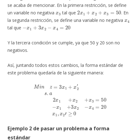
se acaba de mencionar. En la primera restricción, se define
x
3
2
x
1
+
x
2
+
x
3
=
50
un variable no negativa
tal que
. En
x
4
la segunda restricción, se define una variable no negativa
−
x
1
+
3
x
2
−
x
4
=
20
tal que
Y la tercera condición se cumple, ya que 50 y 20 son no
negativos.
Así, juntando todos estos cambios, la forma estándar de
este problema quedaría de la siguiente manera:
M
i
n
z
=
3
x
1
+
x
2
′
s
.
a
2
x
1
+
x
x
2
2
+
′
x
≥
3
0
=
50
−
x
1
+
3
x
2
−
x
4
=
20
x
1
,
Ejemplo 2 de pasar un problema a forma
estándar