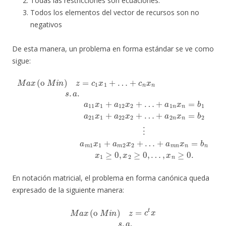
Todas las restricciones son ecuaciones.
Todos los elementos del vector de recursos son no
negativos
De esta manera, un problema en forma estándar se ve como
sigue:
M
a
x
(
o
M
+
+
i
a
n
a
+
2
)
m
a
z
n
1
=
x
n
n
c
n
x
1
x
=
n
n
x
b
=
1
=
b
2
+
b
⋮
n
…
1
x
a
a
+
1
21
m
c
≥
n
0
1
x
x
,
x
x
1
n
1
2
+
s
+
≥
.
a
a
a
0
22
.
a
m
,
…
11
x
2
,
2
x
x
x
+
n
2
1
…
≥
+
+
0.
…
a
12
x
2
+
…
En notación matricial, el problema en forma canónica queda
expresado de la siguiente manera:
M
a
x
(
o
M
i
n
)
z
=
c
t
x
s
.
a
.
A
x
=
b
x
≥
0
¯