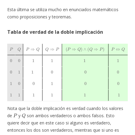
Esta última se utiliza mucho en enunciados matemáticos
como proposiciones y teoremas.
Tabla de verdad de la doble implicación
P
Q
P
⇒
Q
Q
⇒
P
(
P
⇒
Q
)
∧
(
Q
⇒
P
)
P
⇔
Q
0
0
1
1
1
1
0
1
1
0
0
0
1
0
0
1
0
0
1
1
1
1
1
1
Nota que la doble implicación es verdad cuando los valores
P
Q
de
y
son ambos verdaderos o ambos falsos. Esto
quiere decir que en este caso si alguno es verdadero,
entonces los dos son verdaderos, mientras que si uno es