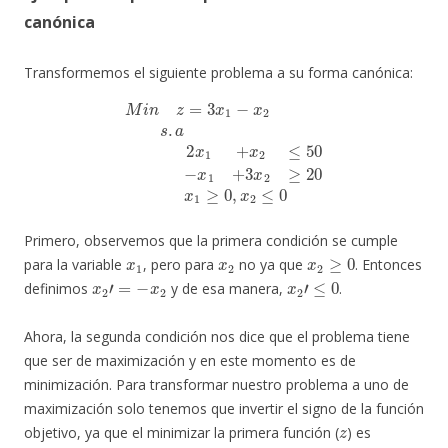
canónica
Transformemos el siguiente problema a su forma canónica:
M
i
n
z
=
3
x
1
−
x
2
s
.
a
2
x
1
+
x
2
≤
50
−
x
1
+
3
x
2
≥
20
x
1
≥
0
,
x
2
≤
0
Primero, observemos que la primera condición se cumple
x
1
x
2
x
2
≥
0
para la variable
, pero para
no ya que
. Entonces
x
2
′
=
−
x
2
x
2
′
≤
0
definimos
y de esa manera,
.
Ahora, la segunda condición nos dice que el problema tiene
que ser de maximización y en este momento es de
minimización. Para transformar nuestro problema a uno de
maximización solo tenemos que invertir el signo de la función
z
objetivo, ya que el minimizar la primera función (
) es
−
z