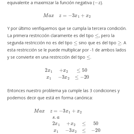
equivalente a maximizar la función negativa (
).
M
a
x
z
=
−
3
x
1
+
x
2
Y por último verifiquemos que se cumpla la tercera condición.
≤
La primera restricción claramente es del tipo
, pero la
≤
≥
segunda restricción no es del tipo
sino que es del tipo
. A
esta restricción se le puede multiplicar por -1 de ambos lados
≤
y se convierte en una restricción del tipo
.
2
x
1
+
x
2
≤
50
x
1
−
3
x
2
≤
−
20
Entonces nuestro problema ya cumple las 3 condiciones y
podemos decir que está en forma canónica:
M
a
x
z
=
−
3
x
1
+
x
2
s
.
a
2
x
1
+
x
2
≤
50
x
1
−
3
x
2
≤
−
20
x
1
,
x
2
≥
0