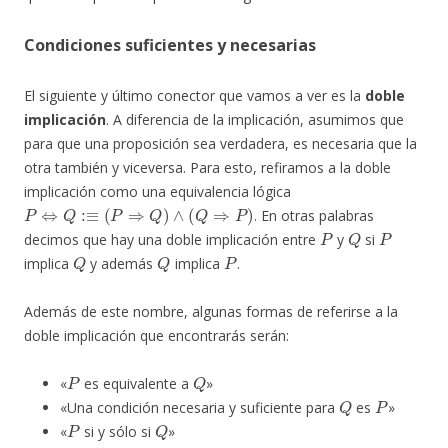
Condiciones suficientes y necesarias
El siguiente y último conector que vamos a ver es la
doble
implicación
. A diferencia de la implicación, asumimos que
para que una proposición sea verdadera, es necesaria que la
otra también y viceversa. Para esto, refiramos a la doble
implicación como una equivalencia lógica
P
⇔
Q
:≡
(
P
⇒
Q
)
∧
(
Q
⇒
P
)
. En otras palabras
P
Q
P
decimos que hay una doble implicación entre
y
si
Q
Q
P
implica
y además
implica
.
Además de este nombre, algunas formas de referirse a la
doble implicación que encontrarás serán:
P
Q
«
es equivalente a
»
Q
P
«Una condición necesaria y suficiente para
es
»
P
Q
«
si y sólo si
»