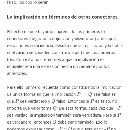
falso, los dos lo serán.
La implicación en términos de otros conectores
El hecho de que hayamos aprendido los primeros tres
conectores (negación, conjunción y disyunción) antes que
estos no es coincidencia. Resulta que la implicación y la doble
implicación se «pueden construir» a partir de los primeros
tres. Con esto nos referimos a que la implicación es
equivalente a una expresión hecha únicamente por los
anteriores.
Para ello, primero recuerda cómo construimos la implicación.
P
⇒
Q
La única forma en que la implicación
sea falsa es
P
Q
P
que
sea verdadero y
falso. Entonces si
es falso, no
Q
¬
P
importa qué valor tome
. De esta forma, cada vez que
P
sea verdad, la implicación también será verdadera. Pero si
Q
es verdadero, entonces
debe serlo también. Eso lo
¬
P
∨
Q
P
podemos expresar como
que quiere decir «
no