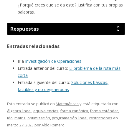
¿Porqué crees que se da esto? Justifica con tus propias
palabras.
Respuestas
Entradas relacionadas
Ir a
Investigación de Operaciones
Entrada anterior del curso:
El problema de la ruta más
corta
Entrada siguiente del curso:
Soluciones básicas,
factibles y no degeneradas
Esta entrada se publicó en
Matemáticas
y está etiquetada con
álgebra lineal
,
equivalencias
,
forma canónica
,
forma estándar
,
ido
,
matriz
,
optimización
,
programación lineal
,
restricciones
en
marzo 27, 2023
por
Aldo Romero
.