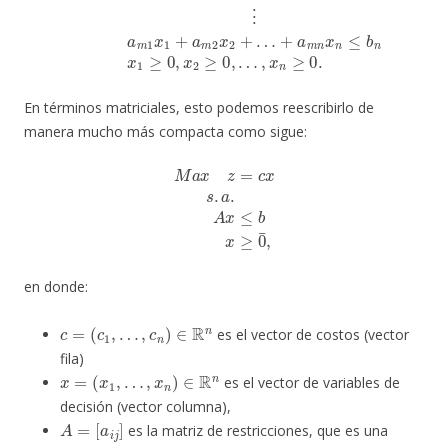
En términos matriciales, esto podemos reescribirlo de
manera mucho más compacta como sigue:
M
a
x
z
=
c
x
s
.
a
.
A
x
≤
b
x
≥
0
¯
,
en donde:
c
=
(
c
1
,
…
,
c
n
)
∈
R
n
es el vector de costos (vector
fila)
x
=
(
x
1
,
…
,
x
n
)
∈
R
n
es el vector de variables de
decisión (vector columna),
A
=
[
a
i
j
]
es la matriz de restricciones, que es una
m
×
n