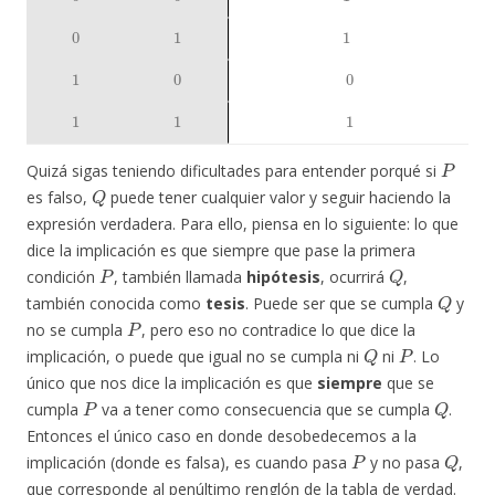
0
1
1
1
0
0
1
1
1
P
Quizá sigas teniendo dificultades para entender porqué si
Q
es falso,
puede tener cualquier valor y seguir haciendo la
expresión verdadera. Para ello, piensa en lo siguiente: lo que
dice la implicación es que siempre que pase la primera
P
Q
condición
, también llamada
hipótesis
, ocurrirá
,
Q
también conocida como
tesis
. Puede ser que se cumpla
y
P
no se cumpla
, pero eso no contradice lo que dice la
Q
P
implicación, o puede que igual no se cumpla ni
ni
. Lo
único que nos dice la implicación es que
siempre
que se
P
Q
cumpla
va a tener como consecuencia que se cumpla
.
Entonces el único caso en donde desobedecemos a la
P
Q
implicación (donde es falsa), es cuando pasa
y no pasa
,
que corresponde al penúltimo renglón de la tabla de verdad.