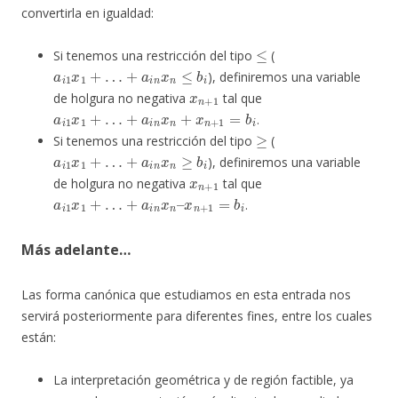
convertirla en igualdad:
≤
Si tenemos una restricción del tipo
(
a
i
1
x
1
+
…
+
a
i
n
x
n
≤
b
i
), definiremos una variable
x
n
+
1
de holgura no negativa
tal que
a
i
1
x
1
+
…
+
a
i
n
x
n
+
x
n
+
1
=
b
i
.
≥
Si tenemos una restricción del tipo
(
a
i
1
x
1
+
…
+
a
i
n
x
n
≥
b
i
), definiremos una variable
x
n
+
1
de holgura no negativa
tal que
a
i
1
x
1
+
…
+
a
i
n
x
n
–
x
n
+
1
=
b
i
.
Más adelante…
Las forma canónica que estudiamos en esta entrada nos
servirá posteriormente para diferentes fines, entre los cuales
están:
La interpretación geométrica y de región factible, ya