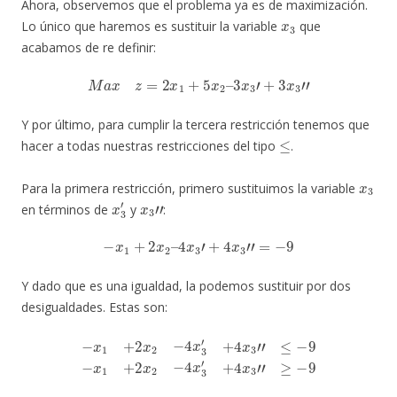
Ahora, observemos que el problema ya es de maximización.
x
3
Lo único que haremos es sustituir la variable
que
acabamos de re definir:
M
a
x
z
=
2
x
1
+
5
x
2
–
3
x
3
′
+
3
x
3
″
Y por último, para cumplir la tercera restricción tenemos que
≤
hacer a todas nuestras restricciones del tipo
.
x
3
Para la primera restricción, primero sustituimos la variable
x
3
′
x
3
″
en términos de
y
:
−
x
1
+
2
x
2
–
4
x
3
′
+
4
x
3
″
=
−
9
Y dado que es una igualdad, la podemos sustituir por dos
desigualdades. Estas son:
−
x
1
+
2
x
2
−
4
x
3
′
+
4
x
3
″
≤
−
9
−
x
1
+
2
x
2
−
4
x
3
′
+
4
x
3
″
≥
−
9