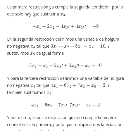
La primera restricción ya cumple la segunda condición, por lo
x
3
que solo hay que sustituir a
.
−
x
1
+
2
x
2
−
4
x
3
′
+
4
x
3
″
=
−
9
En la segunda restricción definimos una variable de holgura
x
4
3
x
1
+
x
2
−
5
x
3
−
x
4
=
10
no negativa
tal que
. Y
x
3
sustituimos
de igual forma:
3
x
1
+
x
2
−
5
x
3
′
+
5
x
3
″
−
x
4
=
10
Y para la tercera restricción definimos una variable de holgura
x
5
4
x
1
−
6
x
2
+
7
x
3
−
x
5
=
2
no negativa
tal que
. Y
x
3
también sustituimos
:
4
x
1
−
6
x
2
+
7
x
3
′
–
7
x
3
″
−
x
5
=
2
Y por último, la única restricción que no cumple la tercera
condición es la primera, por lo que multiplicamos la ecuación
−
1