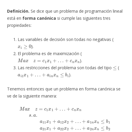
Definición.
Se dice que un problema de programación lineal
está en
forma canónica
si cumple las siguientes tres
propiedades:
Las variables de decisión son todas no negativas (
x
i
≥
0
).
El problema es de maximización (
M
a
x
z
=
c
1
x
1
+
…
+
c
n
x
n
).
≤
Las restricciones del problema son todas del tipo
(
a
i
1
x
1
+
…
+
a
i
n
x
n
≤
b
i
).
Tenemos entonces que un problema en forma canónica se
ve de la siguiente manera:
M
a
x
+
z
+
=
a
a
+
c
2
m
a
1
n
1
x
x
n
n
1
n
x
x
+
≤
n
n
…
b
≤
≤
b
+
2
b
c
⋮
n
1
n
x
a
a
x
1
21
n
m
≥
s
0
1
x
.
a
,
x
x
1
.
1
2
a
+
+
≥
11
a
a
0
22
m
,
x
…
1
x
2
,
+
2
x
x
a
+
n
2
12
…
≥
+
0.
…
x
2
+
…