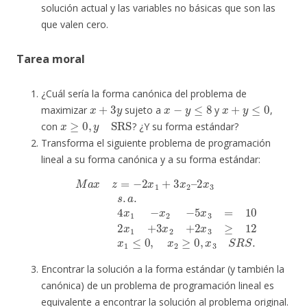
solución actual y las variables no básicas que son las
que valen cero.
Tarea moral
¿Cuál sería la forma canónica del problema de
x
+
3
y
x
−
y
≤
8
x
+
y
≤
0
maximizar
sujeto a
y
,
x
≥
0
,
y
SRS
con
? ¿Y su forma estándar?
Transforma el siguiente problema de programación
lineal a su forma canónica y a su forma estándar:
2
x
3
s
.
a
.
4
x
1
−
x
2
M
−
5
a
x
x
x
3
2
z
=
≥
=
10
0
−
,
2
x
2
x
3
x
1
S
1
+
R
+
3
S
3
x
.
x
2
2
–
+
2
x
3
≥
12
x
1
≤
0
,
Encontrar la solución a la forma estándar (y también la
canónica) de un problema de programación lineal es
equivalente a encontrar la solución al problema original.