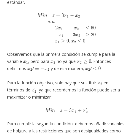
estándar.
M
i
n
z
=
3
x
1
−
x
2
s
.
a
2
x
1
+
x
2
≤
50
−
x
1
+
3
x
2
≥
20
x
1
≥
0
,
x
2
≤
0
Observemos que la primera condición se cumple para la
x
1
x
2
x
2
≥
0
variable
, pero para
no ya que
. Entonces
x
2
′
=
−
x
2
x
2
′
≤
0
definimos
y de esa manera,
.
x
2
Para la función objetivo, solo hay que sustituir
en
x
2
′
términos de
, ya que recordemos la función puede ser a
maximizar o minimizar:
M
i
n
z
=
3
x
1
+
x
2
′
Para cumplir la segunda condición, debemos añadir variables
de holgura a las restricciones que son desigualdades como