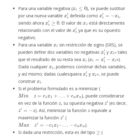
x
i
≤
0
Para una variable negativa (
), se puede sustituir
x
i
′
x
i
′
=
−
x
i
por una nueva variable
definida como
,
x
i
′
≥
0
x
i
siendo ahora
. El valor de
está directamente
x
i
′
relacionado con el valor de
ya que es su opuesto
negativo.
x
i
Para una variable
sin restricción de signo (SRS), se
x
i
′
x
i
»
pueden definir dos variables no negativas
y
tales
x
i
x
i
=
x
i
′
−
x
i
»
que el resultado de su resta sea
(
»).
x
i
Dada cualquier
, podemos construir dichas variables,
x
i
′
x
i
»
y así mismo; dadas cualesquiera
y
, se puede
x
i
»
construir
.
Si el problema formulado es a minimizar (
M
i
n
z
=
c
1
x
1
+
…
+
c
n
x
n
), puede considerarse
z
z
′
en vez de la función
, su opuesta negativa
(es decir,
z
′
=
−
z
z
). Así, minimizar la función
equivale a
z
′
maximizar la función
(
M
a
x
z
′
=
−
c
1
x
1
–
…
−
c
n
x
n
).
≥
Si dada una restricción, esta es del tipo
(
a
i
1
x
1
+
…
+
a
i
n
x
n
≥
b
i