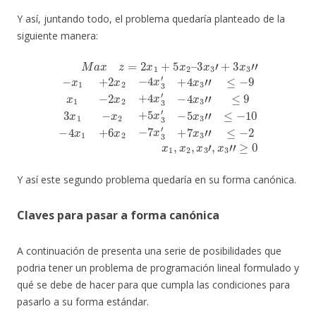
Y así, juntando todo, el problema quedaría planteado de la
siguiente manera:
+
4
M
x
a
3
x
″
≤
z
=
−
2
9
−
+
x
x
5
1
7
1
x
+
x
−
3
3
5
2
″
″
x
≤
x
≤
2
2
−
−
–
+
10
2
3
4
x
x
x
−
1
3
3
4
,
′
′
x
x
+
−
2
1
3
4
,
+
x
x
x
6
3
3
3
x
″
′
″
,
−
2
≤
x
x
−
3
9
1
7
″
3
≥
+
x
x
0
2
3
1
x
′
−
2
x
−
2
4
+
x
5
3
x
′
3
′
Y así este segundo problema quedaría en su forma canónica.
Claves para pasar a forma canónica
A continuación de presenta una serie de posibilidades que
podria tener un problema de programación lineal formulado y
qué se debe de hacer para que cumpla las condiciones para
pasarlo a su forma estándar.