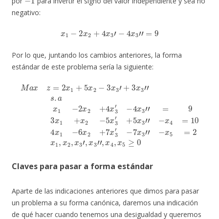
por
para invertir el signo del valor independiente y sea no
negativo:
x
1
−
2
x
2
+
4
x
3
′
−
4
x
3
″
=
9
Por lo que, juntando los cambios anteriores, la forma
estándar de este problema sería la siguiente:
−
4
x
M
3
″
a
=
x
9
z
−
3
=
7
x
2
x
1
x
3
+
1
″
x
+
−
2
5
x
−
5
x
5
2
=
x
−
2
3
3
x
′
1
x
+
3
,
5
x
′
x
2
+
3
,
3
x
″
x
3
−
3
′
x
,
″
x
4
s
3
=
.
a
″
10
,
x
x
1
4
4
−
,
x
x
2
1
5
x
−
≥
2
6
0
+
x
4
2
x
+
3
7
′
x
3
′
Claves para pasar a forma estándar
Aparte de las indicaciones anteriores que dimos para pasar
un problema a su forma canónica, daremos una indicación
de qué hacer cuando tenemos una desigualdad y queremos