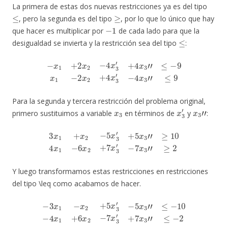
La primera de estas dos nuevas restricciones ya es del tipo
≤
≥
, pero la segunda es del tipo
, por lo que lo único que hay
−
1
que hacer es multiplicar por
de cada lado para que la
≤
desigualdad se invierta y la restricción sea del tipo
:
−
x
1
+
2
x
2
−
4
x
3
′
+
4
x
3
″
≤
−
9
x
1
−
2
x
2
+
4
x
3
′
−
4
x
3
″
≤
9
Para la segunda y tercera restricción del problema original,
x
3
x
3
′
x
3
″
primero sustituimos a variable
en términos de
y
:
3
x
1
+
x
2
−
5
x
3
′
+
5
x
3
″
≥
10
4
x
1
−
6
x
2
+
7
x
3
′
−
7
x
3
″
≥
2
Y luego transformamos estas restricciones en restricciones
del tipo \leq como acabamos de hacer.
−
3
x
1
−
x
2
+
5
x
3
′
−
5
x
3
″
≤
−
10
−
4
x
1
+
6
x
2
−
7
x
3
′
+
7
x
3
″
≤
−
2