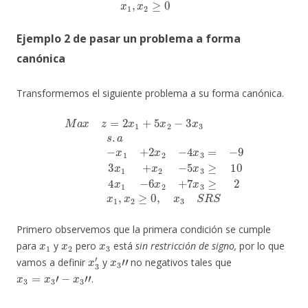
Ejemplo 2 de pasar un problema a forma
canónica
Transformemos el siguiente problema a su forma canónica.
M
a
x
z
=
2
x
x
3
1
≥
+
10
5
x
4
2
x
−
1
3
−
x
6
3
x
s
2
.
+
a
7
−
x
x
3
1
≥
+
2
2
x
x
1
2
,
−
x
4
2
x
≥
3
0
=
,
x
−
3
9
S
3
R
x
S
1
+
x
2
−
5
Primero observemos que la primera condición se cumple
x
1
x
2
x
3
para
y
pero
está
sin restricción de signo,
por lo que
x
3
′
x
3
″
vamos a definir
y
no negativos tales que
x
3
=
x
3
′
−
x
3
″
.