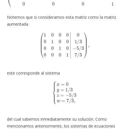
Notemos que si consideramos esta matriz como la matriz
aumentada
(
1
0
0
0
0
1
0
0
0
0
1
0
0
0
0
1
|
0
1
/
3
−
5
/
3
7
/
3
)
,
este corresponde al sistema
{
x
=
0
y
=
1
/
3
z
=
−
5
/
3
w
=
7
/
3
,
del cual sabemos inmediatamente su solución. Como
mencionamos anteriormente, los sistemas de ecuaciones