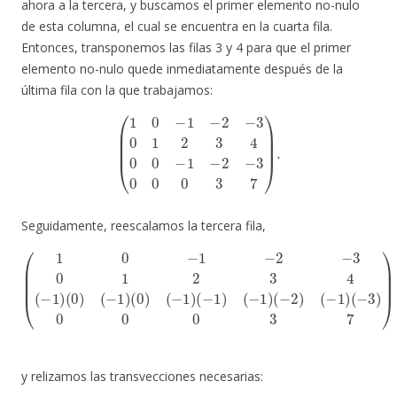
ahora a la tercera, y buscamos el primer elemento no-nulo
de esta columna, el cual se encuentra en la cuarta fila.
Entonces, transponemos las filas 3 y 4 para que el primer
elemento no-nulo quede inmediatamente después de la
última fila con la que trabajamos:
(
1
0
−
1
−
2
−
3
0
1
2
3
4
0
0
−
1
−
2
−
3
0
0
0
3
7
)
.
Seguidamente, reescalamos la tercera fila,
(
1
0
−
(
−
1
3
−
)
2
0
−
0
3
0
0
3
1
7
2
)
=
3
(
4
1
(
0
−
−
1
1
)
(
−
0
2
)
(
−
−
3
1
0
)
(
1
0
2
)
(
3
−
4
1
0
)
(
0
−
1
1
2
)
(
3
−
0
1
0
)
(
0
−
3
2
7
)
(
)
−
1
)
y relizamos las transvecciones necesarias: