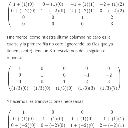
(
1
(
3
+
)
(
0
1
0
)
(
1
0
(
0
2
)
0
)
3
1
+
0
+
(
0
1
(
−
0
)
(
2
3
0
)
7
)
(
−
0
)
=
1
)
2
(
+
1
+
(
0
1
(
−
0
)
(
2
0
1
)
0
)
(
−
1
0
2
)
1
3
+
0
+
(
−
1
(
−
1
)
(
2
−
2
)
2
)
(
−
2
0
3
)
0
4
+
1
+
(
2
1
(
−
3
)
(
2
0
3
)
0
)
0
0
+
3
(
7
−
)
2
.
)
Finalmente, como nuestra última columna no cero es la
cuarta y la primera fila no cero (ignorando las filas que ya
3
tienen pivote) tiene un
, reescalamos de la siguiente
manera:
(
1
0
0
0
(
1
0
/
0
3
1
)
0
(
7
−
)
1
)
=
−
(
2
1
0
0
0
0
1
0
2
0
3
0
(
1
1
0
/
−
3
1
)
(
−
0
2
)
(
0
1
0
/
3
1
)
2
(
0
3
)
0
(
1
0
/
0
3
1
)
(
7
0
/
)
3
(
1
)
,
/
3
)
(
3
)
Y hacemos las transvecciones necesarias:
(
7
(
/
7
(
3
1
/
)
0
3
0
0
)
0
0
0
0
+
0
1
(
0
−
7
+
2
/
(
3
)
1
(
)
0
)
=
(
)
0
(
0
1
)
+
1
0
(
+
0
−
(
0
2
1
0
)
)
(
(
0
0
0
1
)
)
1
0
0
+
+
0
(
(
1
−
1
/
2
)
3
(
)
0
(
0
0
)
0
−
)
2
1
1
+
0
+
(
−
(
−
1
5
2
)
/
(
)
3
1
(
1
0
)
−
)
0
3
2
0
+
+
1
(
(
−
7
1
2
/
)
3
)
)
.