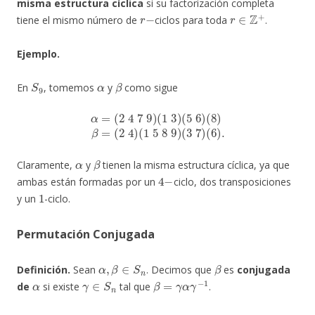
misma estructura cíclica
si su factorización completa
r
−
r
∈
Z
+
tiene el mismo número de
ciclos para toda
.
Ejemplo.
S
9
α
β
En
, tomemos
y
como sigue
α
=
(
2
4
7
9
)
(
1
3
)
(
5
6
)
(
8
)
β
=
(
2
4
)
(
1
5
8
9
)
(
3
7
)
(
6
)
.
α
β
Claramente,
y
tienen la misma estructura cíclica, ya que
4
−
ambas están formadas por un
ciclo, dos transposiciones
1
y un
-ciclo.
Permutación Conjugada
α
,
β
∈
S
n
β
Definición.
Sean
. Decimos que
es
conjugada
α
γ
∈
S
n
β
=
γ
α
γ
−
1
de
si existe
tal que
.