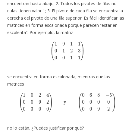
encuentran hasta abajo; 2. Todos los pivotes de filas no-
nulas tienen valor 1; 3. El pivote de cada fila se encuentra la
derecha del pivote de una fila superior. Es fácil identificar las
matrices en forma escalonada porque parecen “estar en
escalerita”. Por ejemplo, la matriz
(
1
9
1
1
0
1
2
3
0
0
1
1
)
se encuentra en forma escalonada, mientras que las
matrices
(
1
0
2
4
0
0
9
2
0
3
0
0
)
y
(
0
6
8
−
5
0
0
0
0
0
0
9
2
)
no lo están. ¿Puedes justificar por qué?