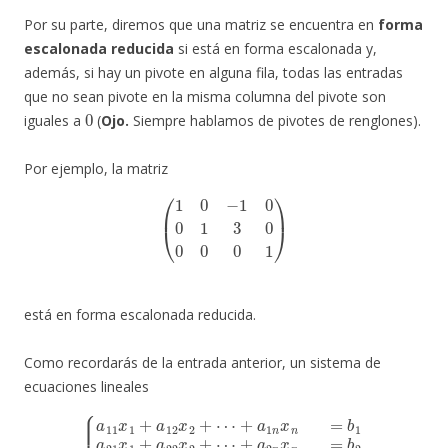
Por su parte, diremos que una matriz se encuentra en
forma
escalonada reducida
si está en forma escalonada y,
además, si hay un pivote en alguna fila, todas las entradas
que no sean pivote en la misma columna del pivote son
0
iguales a
(
Ojo.
Siempre hablamos de pivotes de renglones).
Por ejemplo, la matriz
(
1
0
−
1
0
0
1
3
0
0
0
0
1
)
está en forma escalonada reducida.
Como recordarás de la entrada anterior, un sistema de
ecuaciones lineales
{
+
a
a
11
2
n
x
x
1
n
+
=
a
b
12
2
⋮
x
2
a
+
m
⋯
1
+
x
a
1
1
+
n
a
x
m
n
=
2
b
x
1
2
a
+
21
⋯
+
x
a
1
m
+
a
n
22
x
n
x
=
2
b
+
m
⋯