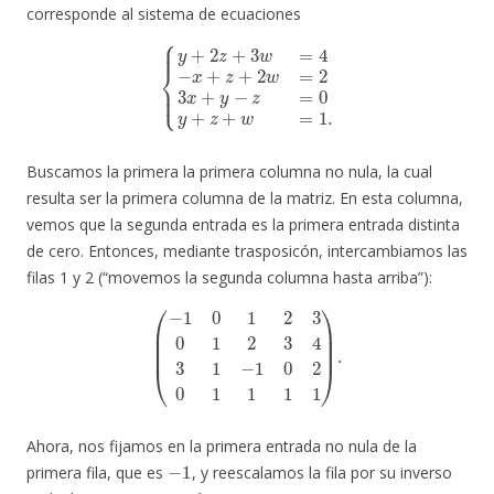
corresponde al sistema de ecuaciones
{
y
+
2
z
+
3
w
=
4
−
x
+
z
+
2
w
=
2
3
x
+
y
−
z
=
0
y
+
z
+
w
=
1.
Buscamos la primera la primera columna no nula, la cual
resulta ser la primera columna de la matriz. En esta columna,
vemos que la segunda entrada es la primera entrada distinta
de cero. Entonces, mediante trasposicón, intercambiamos las
filas 1 y 2 (“movemos la segunda columna hasta arriba”):
(
−
1
0
1
2
3
0
1
2
3
4
3
1
−
1
0
2
0
1
1
1
1
)
.
Ahora, nos fijamos en la primera entrada no nula de la
−
1
primera fila, que es
, y reescalamos la fila por su inverso
−
1