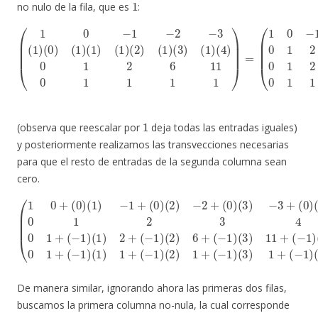
no nulo de la fila, que es
:
(
4
)
0
1
2
6
11
(
1
0
0
−
1
1
1
−
1
2
1
−
)
=
3
(
(
1
1
0
)
(
−
0
1
)
(
−
1
2
)
(
−
1
3
)
(
0
1
1
)
(
2
2
3
)
(
4
1
0
)
(
1
3
2
)
(
6
1
11
)
0
1
1
1
1
)
1
(observa que reescalar por
deja todas las entradas iguales)
y posteriormente realizamos las transvecciones necesarias
para que el resto de entradas de la segunda columna sean
cero.
(
1
(
0
1
+
)
2
(
0
+
)
(
(
−
1
(
1
1
)
−
)
0
(
1
2
−
+
)
1
6
(
−
0
(
+
2
2
)
(
(
)
−
−
2
1
1
3
)
+
−
)
0
(
(
2
−
3
1
+
1
)
2
11
(
)
3
0
(
3
4
)
+
(
)
0
3
1
(
−
0
)
+
−
1
0
(
3
−
)
3
(
+
1
4
7
(
)
)
0
0
(
0
4
0
)
1
(
)
−
4
)
+
=
1
)
(
0
−
−
1
1
2
2
)
−
(
3
1
3
4
)
)
1
0
+
1
(
+
−
(
1
−
)
1
)
De manera similar, ignorando ahora las primeras dos filas,
buscamos la primera columna no-nula, la cual corresponde