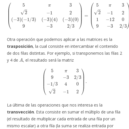
(
5
π
3
2
−
1
2
(
5
(
−
π
3
3
)
2
(
−
−
1
1
/
2
3
1
)
(
−
−
12
3
)
(
0
4
9
)
(
−
−
3
3
2
)
(
/
0
3
)
)
9
.
−
3
2
/
3
)
=
Otra operación que podemos aplicar a las matrices es la
trasposición
, la cual consiste en intercambiar el contenido
de dos filas distintas. Por ejemplo, si transponemos las filas 2
A
y 4 de
, el resultado será la matriz
(
5
π
3
9
−
3
2
/
3
−
1
/
3
4
0
2
−
1
2
)
.
La última de las operaciones que nos interesa es la
transvección
. Esta consiste en sumar el múltiplo de una fila
(el resultado de multiplicar cada entrada de una fila por un
mismo escalar) a otra fila (la suma se realiza entrada por