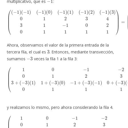
multiplicativo, que es
:
(
(
1
(
−
0
1
−
(
)
3
1
(
−
)
−
0
1
2
1
)
−
(
2
−
3
3
1
0
4
)
1
(
3
0
2
1
)
3
(
−
−
4
1
1
3
0
)
1
(
2
1
−
0
)
1
(
1
−
0
1
1
2
1
)
0
(
1
2
1
)
)
=
1
(
−
1
1
1
)
)
.
Ahora, observamos el valor de la primera entrada de la
3
tercera fila, el cual es
. Entonces, mediante transvección,
−
3
sumamos
veces la fila 1 a la fila 3:
(
1
0
−
1
−
2
−
(
1
3
0
0
(
−
1
−
1
2
3
−
3
)
(
2
4
−
−
3
2
3
+
)
2
0
(
−
+
1
3
(
2
−
)
3
(
3
1
4
)
)
(
0
1
−
1
+
3
2
(
)
−
0
6
3
1
11
)
1
(
0
1
0
)
1
1
−
)
1
1
=
1
+
1
(
−
)
,
3
)
(
−
1
)
0
+
y realizamos lo mismo, pero ahora considerando la fila 4.
(
1
0
−
1
−
(
2
1
−
0
3
−
0
(
1
−
1
−
1
2
2
)
3
1
−
4
+
3
0
(
0
0
1
1
)
2
(
2
−
6
3
2
11
4
)
1
0
0
+
1
+
(
2
0
(
6
0
)
(
11
)
−
(
1
3
0
)
)
1
)
1
=
+
1
(
1
0
1
)
(
)
0
)
1
+
(
0
)