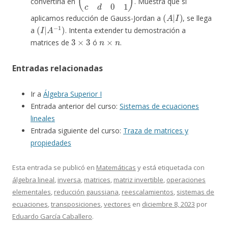
convertiría en
. Muestra que si
(
A
|
I
)
aplicamos reducción de Gauss-Jordan a
, se llega
(
I
|
A
−
1
)
a
. Intenta extender tu demostración a
3
×
3
n
×
n
matrices de
ó
.
Entradas relacionadas
Ir a
Álgebra Superior I
Entrada anterior del curso:
Sistemas de ecuaciones
lineales
Entrada siguiente del curso:
Traza de matrices y
propiedades
Esta entrada se publicó en
Matemáticas
y está etiquetada con
álgebra lineal
,
inversa
,
matrices
,
matriz invertible
,
operaciones
elementales
,
reducción gaussiana
,
reescalamientos
,
sistemas de
ecuaciones
,
transposiciones
,
vectores
en
diciembre 8, 2023
por
Eduardo García Caballero
.