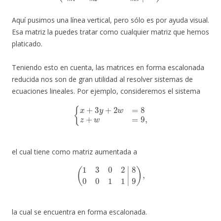
Aquí pusimos una línea vertical, pero sólo es por ayuda visual.
Esa matriz la puedes tratar como cualquier matriz que hemos
platicado.
Teniendo esto en cuenta, las matrices en forma escalonada
reducida nos son de gran utilidad al resolver sistemas de
ecuaciones lineales. Por ejemplo, consideremos el sistema
{
x
+
3
y
+
2
w
=
8
z
+
w
=
9
,
el cual tiene como matriz aumentada a
(
1
3
0
2
0
0
1
1
|
8
9
)
,
la cual se encuentra en forma escalonada.