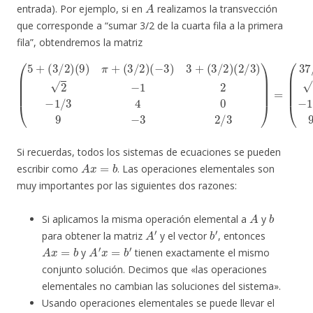
A
entrada). Por ejemplo, si en
realizamos la transvección
que corresponde a “sumar 3/2 de la cuarta fila a la primera
fila”, obtendremos la matriz
(
37
(
/
5
2
(
+
2
−
(
/
9
3
3
/
/
)
2
2
2
+
)
−
(
π
9
1
4
)
2
π
2
−
+
−
1
(
1
/
3
3
2
/
4
2
−
0
)
1
(
9
−
/
3
−
3
4
3
)
3
0
2
+
9
/
(
3
−
3
)
3
/
=
2
2
)
/
3
)
.
Si recuerdas, todos los sistemas de ecuaciones se pueden
A
x
=
b
escribir como
. Las operaciones elementales son
muy importantes por las siguientes dos razones:
A
b
Si aplicamos la misma operación elemental a
y
A
′
b
′
para obtener la matriz
y el vector
, entonces
A
x
=
b
A
′
x
=
b
′
y
tienen exactamente el mismo
conjunto solución. Decimos que «las operaciones
elementales no cambian las soluciones del sistema».
Usando operaciones elementales se puede llevar el
A
x
=
b