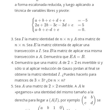
a forma escalonada reducida, y luego aplicando a
técnica de variables libres y pivote:
{
a
+
b
+
c
+
d
+
e
=
−
5
2
a
d
+
+
2
e
b
=
−
0.
3
c
−
3
d
+
e
=
5
a
–
b
+
c
–
I
n
×
n
A
Sea
la matriz identidad de
y
otra matriz de
n
×
n
E
. Sea
la matriz obtenida de aplicar una
I
B
transvección a
. Sea
la matriz de aplicar esa misma
A
E
A
=
B
transvección a
. Demuestra que
.
A
2
×
2
Demuestra que una matriz
de
es invertible si y
sólo si al aplicar reducción de Gauss-Jordan al final se
I
obtiene la matriz identidad
. ¿Puedes hacerlo para
3
×
3
n
×
n
matrices de
? ¿De
?
A
2
×
2
A
Sea
una matriz de
invertible. A
le
«pegamos» una identidad del mismo tamaño a la
(
A
|
I
)
(
a
b
c
d
)
derecha para llegar a
, por ejemplo
se
(
a
b
1
0
c
d
0
1
)