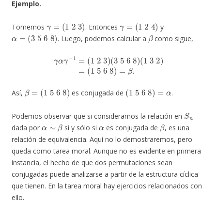
Ejemplo.
γ
=
(
1
2
3
)
γ
=
(
1
2
4
)
Tomemos
. Entonces
y
α
=
(
3
5
6
8
)
β
. Luego, podemos calcular a
como sigue,
γ
α
γ
−
1
=
(
1
2
3
)
(
3
5
6
8
)
(
1
3
2
)
=
(
1
5
6
8
)
=
β
.
β
=
(
1
5
6
8
)
(
1
5
6
8
)
=
α
Así,
es conjugada de
.
S
n
Podemos observar que si consideramos la relación en
α
∼
β
α
β
dada por
si y sólo si
es conjugada de
, es una
relación de equivalencia. Aquí no lo demostraremos, pero
queda como tarea moral. Aunque no es evidente en primera
instancia, el hecho de que dos permutaciones sean
conjugadas puede analizarse a partir de la estructura cíclica
que tienen. En la tarea moral hay ejercicios relacionados con
ello.