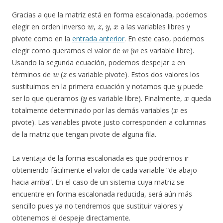
Gracias a que la matriz está en forma escalonada, podemos
w
z
y
x
elegir en orden inverso
,
,
,
a las variables libres y
pivote como en la
entrada anterior
. En este caso, podemos
w
w
elegir como queramos el valor de
(
es variable libre).
z
Usando la segunda ecuación, podemos despejar
en
w
z
términos de
(
es variable pivote). Estos dos valores los
y
sustituimos en la primera ecuación y notamos que
puede
y
x
ser lo que queramos (
es variable libre). Finalmente,
queda
x
totalmente determinado por las demás variables (
es
pivote). Las variables pivote justo corresponden a columnas
de la matriz que tengan pivote de alguna fila.
La ventaja de la forma escalonada es que podremos ir
obteniendo fácilmente el valor de cada variable “de abajo
hacia arriba”. En el caso de un sistema cuya matriz se
encuentre en forma escalonada reducida, será aún más
sencillo pues ya no tendremos que sustituir valores y
obtenemos el despeje directamente.