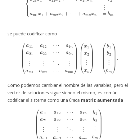
se puede codificar como
(
a
11
a
12
⋯
a
m
a
1
n
n
)
(
a
x
21
1
x
a
2
22
⋮
x
⋯
n
a
)
=
2
(
n
b
⋮
1
b
⋮
2
⋮
⋱
b
⋮
m
a
)
m
.
1
a
m
2
⋯
Como podemos cambiar el nombre de las variables, pero el
vector de soluciones sigue siendo el mismo, es común
codificar el sistema como una única
matriz aumentada
(
a
11
a
12
⋯
a
1
n
a
a
21
m
n
a
22
|
b
⋯
1
b
a
2
2
n
⋮
⋮
b
⋮
m
⋱
)
.
⋮
a
m
1
a
m
2
⋯