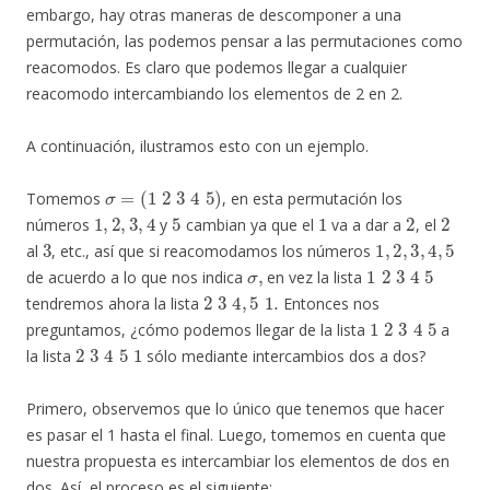
embargo, hay otras maneras de descomponer a una
permutación, las podemos pensar a las permutaciones como
reacomodos. Es claro que podemos llegar a cualquier
reacomodo intercambiando los elementos de 2 en 2.
A continuación, ilustramos esto con un ejemplo.
σ
=
(
1
2
3
4
5
)
Tomemos
, en esta permutación los
1
,
2
,
3
,
4
5
1
2
2
números
y
cambian ya que el
va a dar a
, el
3
1
,
2
,
3
,
4
,
5
al
, etc., así que si reacomodamos los números
σ
,
1
2
3
4
5
de acuerdo a lo que nos indica
en vez la lista
2
3
4
,
5
1.
tendremos ahora la lista
Entonces nos
1
2
3
4
5
preguntamos, ¿cómo podemos llegar de la lista
a
2
3
4
5
1
la lista
sólo mediante intercambios dos a dos?
Primero, observemos que lo único que tenemos que hacer
es pasar el 1 hasta el final. Luego, tomemos en cuenta que
nuestra propuesta es intercambiar los elementos de dos en
dos. Así, el proceso es el siguiente: