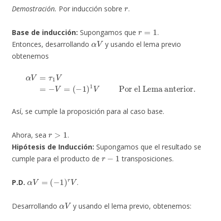
r
Demostración.
Por inducción sobre
.
r
=
1
Base de inducción:
Supongamos que
.
α
V
Entonces, desarrollando
y usando el lema previo
obtenemos
α
V
=
τ
1
V
=
−
V
=
(
−
1
)
1
V
Por el Lema anterior.
Así, se cumple la proposición para al caso base.
r
>
1
Ahora, sea
.
Hipótesis de Inducción:
Supongamos que el resultado se
r
−
1
cumple para el producto de
transposiciones.
α
V
=
(
−
1
)
r
V
P.D.
.
α
V
Desarrollando
y usando el lema previo, obtenemos: