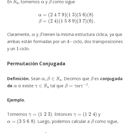
En
, tomemos
y
como sigue
α
=
(
2
4
7
9
)
(
1
3
)
(
5
6
)
(
8
)
β
=
(
2
4
)
(
1
5
8
9
)
(
3
7
)
(
6
)
.
α
β
Claramente,
y
tienen la misma estructura cíclica, ya que
4
−
ambas están formadas por un
ciclo, dos transposiciones
1
y un
-ciclo.
Permutación Conjugada
α
,
β
∈
S
n
β
Definición.
Sean
. Decimos que
es
conjugada
α
γ
∈
S
n
β
=
γ
α
γ
−
1
de
si existe
tal que
.
Ejemplo.
γ
=
(
1
2
3
)
γ
=
(
1
2
4
)
Tomemos
. Entonces
y
α
=
(
3
5
6
8
)
β
. Luego, podemos calcular a
como sigue,
γ
α
γ
−
1
=
(
1
2
3
)
(
3
5
6
8
)
(
1
3
2
)
=
(
1
5
6
8
)
=
β
.