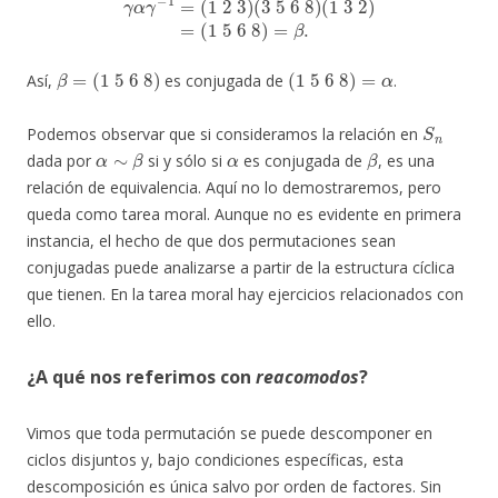
β
=
(
1
5
6
8
)
(
1
5
6
8
)
=
α
Así,
es conjugada de
.
S
n
Podemos observar que si consideramos la relación en
α
∼
β
α
β
dada por
si y sólo si
es conjugada de
, es una
relación de equivalencia. Aquí no lo demostraremos, pero
queda como tarea moral. Aunque no es evidente en primera
instancia, el hecho de que dos permutaciones sean
conjugadas puede analizarse a partir de la estructura cíclica
que tienen. En la tarea moral hay ejercicios relacionados con
ello.
¿A qué nos referimos con
reacomodos
?
Vimos que toda permutación se puede descomponer en
ciclos disjuntos y, bajo condiciones específicas, esta
descomposición es única salvo por orden de factores. Sin