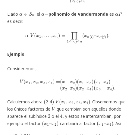
α
∈
S
n
α
−
α
P
Dado
, el
polinomio de Vandermonde
es
,
es decir:
α
V
(
x
1
,
…
,
x
n
)
=
∏
1
≤
i
<
j
≤
n
(
x
α
(
i
)
–
x
α
(
j
)
)
.
Ejemplo.
Consideremos,
V
(
x
1
,
x
2
,
x
3
,
x
4
)
=
(
x
1
–
x
x
4
2
)
)
(
(
x
x
3
1
−
–
x
x
4
3
)
)
.
(
x
1
–
x
4
)
(
x
2
–
x
3
)
(
x
2
–
(
2
4
)
V
(
x
1
,
x
2
,
x
3
,
x
4
)
Calculemos ahora
. Observemos que
V
los únicos factores de
que cambian son aquellos donde
2
4
aparece el subíndice
o el
, y éstos se intercambian, por
(
x
x
2
1
)
–
(
x
x
4
1
)
–
ejemplo el factor
cambiará al factor
. Así
(
2
4
)
V
(
x
1
,
(
x
x
2
4
,
–
x
x
3
2
,
x
)
(
4
x
)
3
=
−
(
x
x
1
2
–
)
=
x
4
−
)
V
(
x
(
x
1
1
–
,
x
x
3
2
)
,
x
(
x
3
1
,
x
−
4
x
)
2
.
)
(
x
4
−
x
3
)