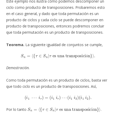
Este ejemplo nos ilustra cómo podemos descomponer un
ciclo como producto de transposiciones. Probaremos esto
en el caso general, y dado que toda permutación es un
producto de ciclos y cada ciclo se puede descomponer en
producto de transposiciones, entonces podremos concluir
que toda permutación es un producto de transposiciones.
Teorema.
La siguiente igualdad de conjuntos se cumple,
S
n
=
⟨
{
τ
∈
S
n
|
τ
es una transposición
}
⟩
.
ó
Demostración.
Como toda permutación es un producto de ciclos, basta ver
que todo ciclo es un producto de transposiciones. Así,
(
i
1
⋯
i
r
)
=
(
i
1
i
r
)
⋯
(
i
1
i
3
)
(
i
1
i
2
)
.
S
es una transposición
n
=
⟨
{
τ
∈
S
n
|
τ
}
⟩
Por lo tanto
.
ó