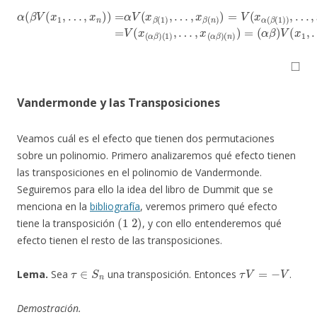
…
,
x
α
α
(
β
(
β
V
(
(
n
x
)
1
)
)
,
…
=
V
,
x
(
x
n
(
)
α
)
=
β
α
)
(
V
1
(
)
x
,
…
β
(
,
x
1
(
)
α
,
…
β
,
)
x
(
n
β
)
(
)
n
=
)
(
)
α
=
β
V
(
)
x
V
α
(
x
(
1
β
,
(
…
1
)
,
)
x
,
n
)
.
◻
Vandermonde y las Transposiciones
Veamos cuál es el efecto que tienen dos permutaciones
sobre un polinomio. Primero analizaremos qué efecto tienen
las transposiciones en el polinomio de Vandermonde.
Seguiremos para ello la idea del libro de Dummit que se
menciona en la
bibliografía
, veremos primero qué efecto
(
1
2
)
tiene la transposición
, y con ello entenderemos qué
efecto tienen el resto de las transposiciones.
τ
∈
S
n
τ
V
=
−
V
Lema.
Sea
una transposición. Entonces
.
Demostración.