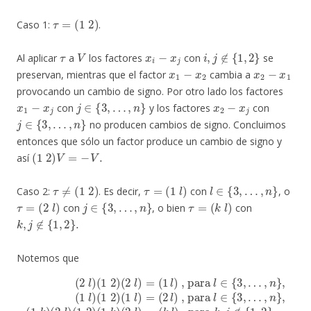
τ
=
(
1
2
)
Caso 1:
.
τ
V
x
i
−
x
j
i
,
j
∉
{
1
,
2
}
Al aplicar
a
los factores
con
se
x
1
−
x
2
x
2
−
x
1
preservan, mientras que el factor
cambia a
provocando un cambio de signo. Por otro lado los factores
x
1
−
x
j
j
∈
{
3
,
…
,
n
}
x
2
−
x
j
con
y los factores
con
j
∈
{
3
,
…
,
n
}
no producen cambios de signo. Concluimos
entonces que sólo un factor produce un cambio de signo y
(
1
2
)
V
=
−
V
.
así
τ
≠
(
1
2
)
τ
=
(
1
l
)
l
∈
{
3
,
…
,
n
}
Caso 2:
. Es decir,
con
, o
τ
=
(
2
l
)
j
∈
{
3
,
…
,
n
}
τ
=
(
k
l
)
con
, o bien
con
k
,
j
∉
{
1
,
2
}
.
Notemos que
(
2
l
)
(
1
, para
2
)
(
2
l
)
l
=
∈
(
1
{
3
l
)
,
, para
…
, para
,
n
}
,
(
1
l
k
k
∈
,
)
j
(
∉
{
2
3
l
{
,
)
…
1
(
1
,
,
2
2
n
}
)
}
.
(
,
1
(
1
k
l
)
)
(
(
2
1
l
2
)
=
)
(
(
1
k
l
l
)
)
=
(
2
l
)