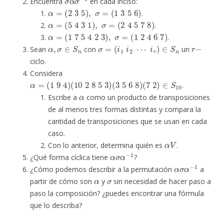
Encuentra
en cada inciso:
α
=
(
2
3
5
)
,
σ
=
(
1
3
5
6
)
.
α
=
(
5
4
3
1
)
,
σ
=
(
2
4
5
7
8
)
.
α
=
(
1
7
5
4
2
3
)
,
σ
=
(
1
2
4
6
7
)
.
α
,
σ
∈
S
n
σ
=
(
i
1
i
2
⋯
i
r
)
∈
S
n
r
−
Sean
con
un
ciclo.
Considera
α
=
(
1
9
4
)
(
10
2
8
5
3
)
(
3
5
6
8
)
(
7
2
)
∈
S
10
.
α
Escribe a
como un producto de transposiciones
de al menos tres formas distintas y compara la
cantidad de transposiciones que se usan en cada
caso.
α
V
Con lo anterior, determina quién es
.
α
σ
α
−
1
¿Qué forma cíclica tiene
?
α
σ
α
−
1
¿Cómo podemos describir a la permutación
a
α
σ
partir de cómo son
y
sin necesidad de hacer paso a
paso la composición? ¿puedes encontrar una fórmula
que lo describa?