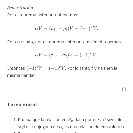
Demostración.
Por el teorema anterior, obtenemos:
α
V
=
(
ρ
1
⋯
ρ
t
)
V
=
(
−
1
)
t
V
.
Por otro lado, por el teorema anterior también obtenemos:
α
V
=
(
τ
1
⋯
τ
r
)
V
=
(
−
1
)
r
V
.
(
−
1
)
t
V
=
(
−
1
)
r
V
t
r
Entonces
. Por lo tanto
y
tienen la
misma paridad.
◻
Tarea moral
S
n
α
∼
β
Prueba que la relación en
dada por
si y sólo
β
α
si
es conjugada de
, es una relación de equivalencia.
σ
α
σ
−
1