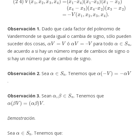
Observación 1.
Dado que cada factor del polinomio de
Vandermonde se queda igual o cambia de signo, sólo pueden
α
V
=
V
α
V
=
–
V
α
∈
S
n
suceder dos cosas,
ó
para todo
,
de acuerdo a si hay un número impar de cambios de signo o
si hay un número par de cambio de signo.
α
∈
S
n
α
(
−
V
)
=
−
α
V
Observación 2.
Sea
. Tenemos que
.
α
,
β
∈
S
n
Observación 3.
Sean
. Tenemos que
α
(
β
V
)
=
(
α
β
)
V
.
Demostración.
α
∈
S
n
Sea
. Tenemos que: