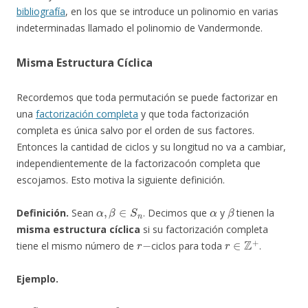
bibliografía
, en los que se introduce un polinomio en varias
indeterminadas llamado el polinomio de Vandermonde.
Misma Estructura Cíclica
Recordemos que toda permutación se puede factorizar en
una
factorización completa
y que toda factorización
completa es única salvo por el orden de sus factores.
Entonces la cantidad de ciclos y su longitud no va a cambiar,
independientemente de la factorizacoón completa que
escojamos. Esto motiva la siguiente definición.
α
,
β
∈
S
n
α
β
Definición.
Sean
. Decimos que
y
tienen la
misma estructura cíclica
si su factorización completa
r
−
r
∈
Z
+
tiene el mismo número de
ciclos para toda
.
Ejemplo.
S
9
α
β