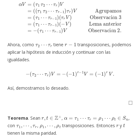
(
τ
α
1
⋯
V
=
τ
(
r
τ
Lema anterior
−
1
1
τ
2
)
(
⋯
τ
r
V
τ
r
)
=
Observación 3
)
V
−
=
(
τ
(
(
1
τ
⋯
1
τ
τ
2
r
⋯
−
1
τ
)
r
V
−
Observación 2.
=
1
(
)
τ
τ
1
r
)
⋯
V
Agrupamos
τ
r
−
1
)
(
−
V
)
=
ó
ó
τ
2
⋯
τ
r
r
−
1
Ahora, como
tiene
transposiciones, podemos
aplicar la hipótesis de inducción y continuar con las
igualdades.
−
(
τ
2
⋯
τ
r
)
V
=
−
(
−
1
)
r
−
1
V
=
(
−
1
)
r
V
.
Así, demostramos lo deseado.
◻
r
,
t
∈
Z
+
α
=
τ
1
⋯
τ
r
=
ρ
1
⋯
ρ
t
∈
S
n
Teorema
. Sean
,
,
τ
1
,
⋯
,
τ
r
ρ
1
,
⋯
,
ρ
t
r
t
con
,
transposiciones. Entonces
y
tienen la misma paridad.