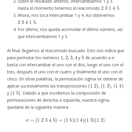
Sobre el resultado anterior, intercambiamos 1 y 3.
2
3
1
4
5
Hasta el momento tenemos el reacomodo
.
Ahora, nos toca intercambiar 1 y 4. Así obtenemos
2
3
4
1
5.
Por último, nos queda acomodar el último número, así
que intercambiamos 1 y 5.
Al final, llegamos al reacomodo buscado. Esto nos indica que
1
,
2
,
3
,
4
5
σ
para permutar los números
y
de acuerdo a
basta con intercambiar el uno con el dos, luego el uno con el
tres, después el uno con el cuatro y finalmente el uno con el
cinco. En otras palabras, la permutación sigma se obtiene de
(
1
2
)
(
1
3
)
(
1
4
)
aplicar sucesivamente las transposiciones
,
,
(
1
5
)
y
. Debido a que escribimos la composición de
permutaciones de derecha a izquierda, nuestra sigma
quedaría de la siguiente manera:
σ
=
(
1
2
3
4
5
)
=
(
1
5
)
(
1
4
)
(
1
3
)
(
1
2
)
.