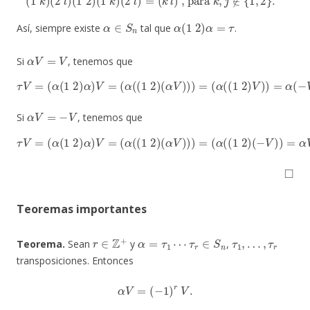
α
∈
S
n
α
(
1
2
)
α
=
τ
Así, siempre existe
tal que
.
α
V
=
V
Si
, tenemos que
τ
(
V
α
=
(
(
(
α
1
2
(
1
)
V
2
)
)
)
α
=
)
α
V
(
=
−
(
V
α
)
(
=
(
1
−
2
α
)
V
(
α
=
V
−
)
V
)
)
.
=
α
V
=
−
V
Si
, tenemos que
τ
V
=
(
α
(
1
2
)
α
)
V
=
(
α
(
(
1
2
)
(
α
V
)
)
)
=
(
α
(
(
1
2
)
(
−
V
)
)
=
α
V
=
−
V
.
◻
Teoremas importantes
r
∈
Z
+
α
=
τ
1
⋯
τ
r
∈
S
n
τ
1
,
…
,
τ
r
Teorema.
Sean
y
,
transposiciones. Entonces
α
V
=
(
−
1
)
r
V
.