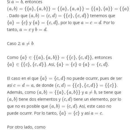
Si
, entonces
(
{
{
{
{
{
{
{
a
{
a
{
a
{
a
{
a
a
a
a
,
,
,
}
b
b
a
}
}
}
}
}
)
,
,
}
,
=
}
}
=
}
}
=
=
(
a
,
b
)
=
(
c
,
d
)
=
{
{
c
}
,
{
c
,
d
}
}
. Dado que
tenemos que
{
a
}
=
{
c
}
{
a
}
=
{
c
,
d
}
a
=
c
=
d
y
, por lo que
. Por lo
a
=
c
b
=
d
tanto,
y
.
a
≠
b
Caso 2:
{
a
}
∈
{
{
a
}
,
{
a
,
b
}
}
=
{
{
c
}
,
{
c
,
d
}
}
Como
, entonces
{
a
}
∈
{
{
c
}
,
{
c
,
d
}
}
{
a
}
=
{
c
}
{
a
}
=
{
c
,
d
}
. Así,
o
.
{
a
}
=
{
c
,
d
}
El caso en el que
no puede ocurrir, pues de ser
c
=
d
=
a
(
c
,
d
)
=
{
{
c
}
,
{
c
,
d
}
}
=
{
{
c
}
}
así
, de donde
.
(
a
,
b
)
=
{
{
a
}
,
{
a
,
b
}
}
a
≠
b
Además, como
y
, se tiene que
(
a
,
b
)
(
c
,
d
)
tiene dos elementos y
tiene un elemento, por lo
(
a
,
b
)
=
(
c
,
d
)
que no es posible que
. Así, este caso no
{
a
}
=
{
c
}
a
=
c
puede ocurrir. Por lo tanto,
y así
.
Por otro lado, como