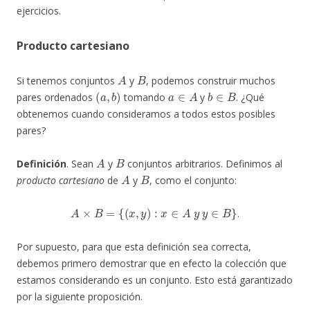
ejercicios.
Producto cartesiano
A
B
Si tenemos conjuntos
y
, podemos construir muchos
(
a
,
b
)
a
∈
A
b
∈
B
pares ordenados
tomando
y
. ¿Qué
obtenemos cuando consideramos a todos estos posibles
pares?
A
B
Definición
. Sean
y
conjuntos arbitrarios. Definimos al
A
B
producto cartesiano
de
y
, como el conjunto:
A
×
B
=
{
(
x
,
y
)
:
x
∈
A
y
y
∈
B
}
.
Por supuesto, para que esta definición sea correcta,
debemos primero demostrar que en efecto la colección que
estamos considerando es un conjunto. Esto está garantizado
por la siguiente proposición.