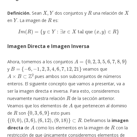
X
,
Y
R
X
Definición.
Sean
dos conjuntos y
una relación de
Y
R
en
. La imagen de
es:
I
m
(
R
)
=
{
y
∈
Y
:
∃
x
∈
X
tal que
(
x
,
y
)
∈
R
}
Imagen Directa e Imagen Inversa
A
=
{
0
,
2
,
3
,
5
,
6
,
7
,
8
,
9
}
Ahora, tomemos a los conjuntos
B
=
{
−
6
,
−
1
,
2
,
3
,
4
,
6
,
7
,
12
,
21
}
y
veamos que
A
×
B
⊂
Z
2
pues ambos son subconjuntos de números
enteros. El siguiente concepto que vamos a presentar, va a
ser la imagen directa e inversa. Para esto, consideremos
R
nuevamente nuestra relación
de la sección anterior.
A
Veamos que los elementos de
que pertenecen al dominio
R
{
0
,
3
,
6
,
9
}
de
son
esto pues
{
(
0
,
0
)
,
(
3
,
6
)
,
(
6
,
12
)
,
(
9
,
18
)
}
⊂
R
. Definamos la
imagen
A
R
directa
de
como los elementos en la imagen de
con la
restricción de que únicamente consideremos elementos de