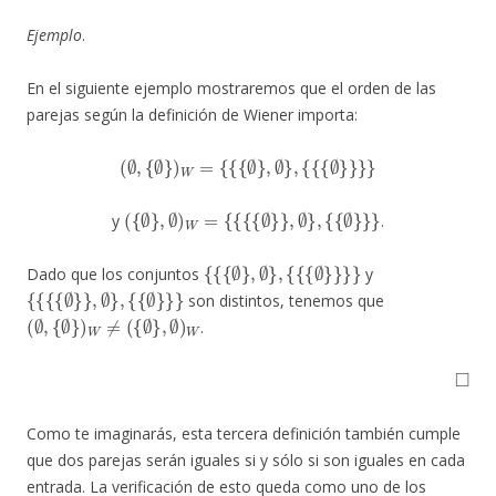
Ejemplo
.
En el siguiente ejemplo mostraremos que el orden de las
parejas según la definición de Wiener importa:
(
∅
,
{
∅
}
)
W
=
{
{
{
∅
}
,
∅
}
,
{
{
{
∅
}
}
}
}
(
{
∅
}
,
∅
)
W
=
{
{
{
{
∅
}
}
,
∅
}
,
{
{
∅
}
}
}
y
.
{
{
{
∅
}
,
∅
}
,
{
{
{
∅
}
}
}
}
Dado que los conjuntos
y
{
{
{
{
∅
}
}
,
∅
}
,
{
{
∅
}
}
}
son distintos, tenemos que
(
{
∅
∅
,
}
)
W
≠
(
{
∅
}
,
∅
)
W
.
◻
Como te imaginarás, esta tercera definición también cumple
que dos parejas serán iguales si y sólo si son iguales en cada
entrada. La verificación de esto queda como uno de los