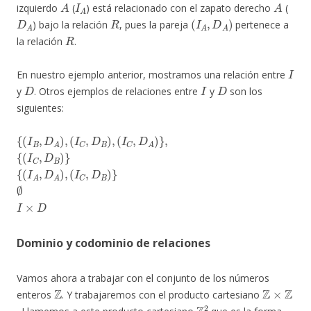
izquierdo
(
) está relacionado con el zapato derecho
(
D
A
R
(
I
A
,
D
A
)
) bajo la relación
, pues la pareja
pertenece a
R
la relación
.
I
En nuestro ejemplo anterior, mostramos una relación entre
D
I
D
y
. Otros ejemplos de relaciones entre
y
son los
siguientes:
{
(
I
B
,
D
A
)
,
(
I
C
,
D
B
)
,
(
I
C
,
D
A
)
}
,
{
(
I
C
,
D
B
)
}
{
(
I
A
,
D
A
)
,
(
I
C
,
D
B
)
}
∅
I
×
D
Dominio y codominio de relaciones
Vamos ahora a trabajar con el conjunto de los números
Z
Z
×
Z
enteros
. Y trabajaremos con el producto cartesiano
Z
2