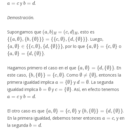
y
.
Demostración.
(
a
,
b
)
H
=
(
c
,
d
)
H
Supongamos que
, esto es
{
{
a
,
∅
}
,
{
b
,
{
∅
}
}
}
=
{
{
c
,
∅
}
,
{
d
,
{
∅
}
}
}
. Luego,
{
a
,
∅
}
∈
{
{
c
,
∅
}
,
{
d
,
{
∅
}
}
}
{
a
,
∅
}
=
{
c
,
∅
}
, por lo que
o
{
a
,
∅
}
=
{
d
,
{
∅
}
}
.
{
a
,
∅
}
=
{
d
,
{
∅
}
}
Hagamos primero el caso en el que
. En
{
b
,
{
∅
}
}
=
{
c
,
∅
}
∅
≠
{
∅
}
este caso,
. Como
, entonces la
a
=
{
∅
}
d
=
∅
primera igualdad implica
y
. La segunda
b
=
∅
c
=
{
∅
}
igualdad implica
y
. Así, en efecto tenemos
a
=
c
b
=
d
y
.
{
a
,
∅
}
=
{
c
,
∅
}
{
b
,
{
∅
}
}
=
{
d
,
{
∅
}
}
El otro caso es que
y
.
a
=
c
En la primera igualdad, debemos tener entonces
, y en
b
=
d
la segunda
.