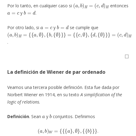
(
a
,
b
)
H
=
(
c
,
d
)
H
Por lo tanto, en cualquier caso si
entonces
a
=
c
b
=
d
y
.
a
=
c
b
=
d
Por otro lado, si
y
se cumple que
(
{
{
{
{
{
{
(
a
c
{
b
∅
{
d
∅
,
a
c
,
d
,
,
b
}
,
}
,
∅
∅
)
}
}
)
H
H
}
}
}
}
=
=
=
,
,
.
◻
La definición de Wiener de par ordenado
Veamos una tercera posible definición. Esta fue dada por
Norbert Wiener en 1914, en su texto
A simplification of the
logic of relations.
a
b
Definición
. Sean
y
conjuntos. Definimos
(
a
,
b
)
W
=
{
{
{
a
}
,
∅
}
,
{
{
b
}
}
}
.