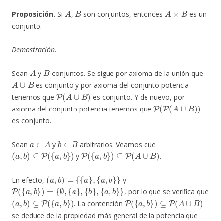
A
B
A
×
B
Proposición.
Si
,
son conjuntos, entonces
es un
conjunto.
Demostración.
A
B
Sean
y
conjuntos. Se sigue por axioma de la unión que
A
∪
B
es conjunto y por axioma del conjunto potencia
P
(
A
∪
B
)
tenemos que
es conjunto. Y de nuevo, por
P
(
P
(
A
∪
B
)
)
axioma del conjunto potencia tenemos que
es conjunto.
a
∈
A
b
∈
B
Sean
y
arbitrarios. Veamos que
(
a
,
b
)
⊆
P
(
{
a
,
b
}
)
P
(
{
a
,
b
}
)
⊆
P
(
A
∪
B
)
y
.
(
a
,
b
)
=
{
{
a
}
,
{
a
,
b
}
}
En efecto,
y
P
(
{
a
,
b
}
)
=
{
∅
,
{
a
}
,
{
b
}
,
{
a
,
b
}
}
, por lo que se verifica que
(
a
,
b
)
⊆
P
(
{
a
,
b
}
)
P
(
{
a
,
b
}
)
⊆
P
(
A
∪
B
)
. La contención
se deduce de la propiedad más general de la potencia que