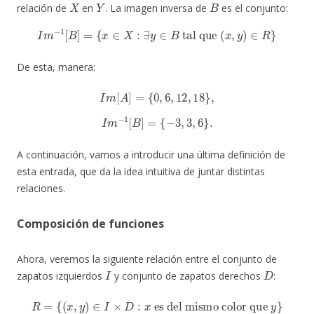
relación de
en
. La imagen inversa de
es el conjunto:
I
m
−
1
[
B
]
=
{
x
∈
X
:
∃
y
∈
B
tal que
(
x
,
y
)
∈
R
}
De esta, manera:
I
m
[
A
]
=
{
0
,
6
,
12
,
18
}
,
I
m
−
1
[
B
]
=
{
−
3
,
3
,
6
}
.
A continuación, vamos a introducir una última definición de
esta entrada, que da la idea intuitiva de juntar distintas
relaciones.
Composición de funciones
Ahora, veremos la siguiente relación entre el conjunto de
I
D
zapatos izquierdos
y conjunto de zapatos derechos
:
R
=
{
(
x
,
y
)
∈
I
×
D
:
x
es del mismo color que
y
}