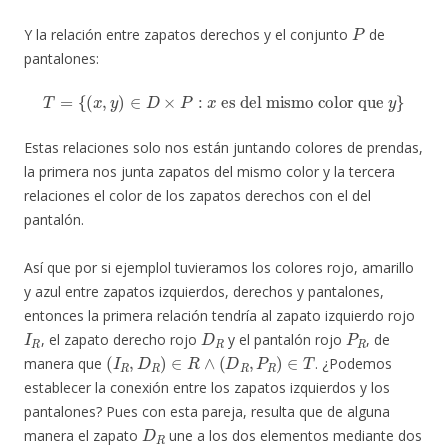
P
Y la relación entre zapatos derechos y el conjunto
de
pantalones:
T
=
{
(
x
,
y
)
∈
D
×
P
:
x
es del mismo color que
y
}
Estas relaciones solo nos están juntando colores de prendas,
la primera nos junta zapatos del mismo color y la tercera
relaciones el color de los zapatos derechos con el del
pantalón.
Así que por si ejemplol tuvieramos los colores rojo, amarillo
y azul entre zapatos izquierdos, derechos y pantalones,
entonces la primera relación tendría al zapato izquierdo rojo
I
R
D
R
P
R
, el zapato derecho rojo
y el pantalón rojo
, de
(
I
R
,
D
R
)
∈
R
∧
(
D
R
,
P
R
)
∈
T
manera que
. ¿Podemos
establecer la conexión entre los zapatos izquierdos y los
pantalones? Pues con esta pareja, resulta que de alguna
D
R
manera el zapato
une a los dos elementos mediante dos