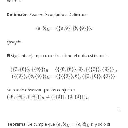
de1914.
a
,
b
Definición
. Sean
conjuntos. Definimos
(
a
,
b
)
H
=
{
{
a
,
∅
}
,
{
b
,
{
∅
}
}
}
.
Ejemplo
.
El siguiente ejemplo muestra cómo el orden sí importa.
(
{
∅
,
{
∅
}
}
,
{
{
∅
}
}
)
H
=
{
{
{
∅
,
{
∅
}
}
,
∅
}
,
{
{
{
∅
}
}
,
{
∅
}
}
}
y
(
{
{
∅
}
}
,
{
∅
,
{
∅
}
}
)
H
=
{
{
{
{
∅
}
}
,
∅
}
,
{
{
∅
,
{
∅
}
}
,
{
∅
}
}
}
.
Se puede observar que los conjuntos
(
{
∅
,
{
∅
}
}
,
{
{
∅
}
}
)
H
≠
(
{
{
∅
}
}
,
{
∅
,
{
∅
}
}
)
H
.
◻
(
a
,
b
)
H
=
(
c
,
d
)
H
Teorema
. Se cumple que
si y sólo si
a
=
c
b
=
d