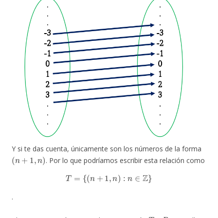
Y si te das cuenta, únicamente son los números de la forma
(
n
+
1
,
n
)
. Por lo que podríamos escribir esta relación como
T
=
{
(
n
+
1
,
n
)
:
n
∈
Z
}
.
T
∘
R