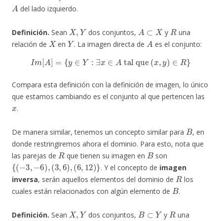
A
del lado izquierdo.
X
,
Y
A
⊂
X
R
Definición.
Sean
dos conjuntos,
y
una
X
Y
A
relación de
en
. La imagen directa de
es el conjunto:
I
m
[
A
]
=
{
y
∈
Y
:
∃
x
∈
A
tal que
(
x
,
y
)
∈
R
}
Compara esta definición con la definición de imagen, lo único
que estamos cambiando es el conjunto al que pertencen las
x
.
B
De manera similar, tenemos un concepto similar para
, en
donde restringiremos ahora el dominio. Para esto, nota que
R
B
las parejas de
que tienen su imagen en
son
{
(
−
3
,
−
6
)
,
(
3
,
6
)
,
(
6
,
12
)
}
. Y el concepto de
imagen
R
inversa
, serán aquellos elementos del dominio de
los
B
cuales están relacionados con algún elemento de
.
X
,
Y
B
⊂
Y
R
Definición.
Sean
dos conjuntos,
y
una
X
Y
B