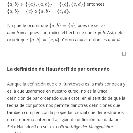
{
a
,
b
}
∈
{
{
a
}
,
{
a
,
b
}
}
=
{
{
c
}
,
{
c
,
d
}
}
entonces
{
a
,
b
}
=
{
c
}
{
a
,
b
}
=
{
c
,
d
}
o
.
{
a
,
b
}
=
{
c
}
No puede ocurrir que
, pues de ser así
a
=
b
=
c
a
≠
b
, pues contradice el hecho de que
. Así, debe
{
a
,
b
}
=
{
c
,
d
}
a
=
c
b
=
d
ocurrir que
. Como
, entonces
.
◻
La definición de Hausdorff de par ordenado
Aunque la definición que dio Kuratowski es la más conocida y
es la que usaremos en nuestro curso, no es la única
definición de par ordenado que existe, en el sentido de que la
teoría de conjuntos nos permite dar otras definiciones que
también cumplen con la propiedad crucial que demostramos
en el teorema anterior. La siguiente definición fue dada por
Felix Hausdorff en su texto
Grundzüge der Mengenlehre