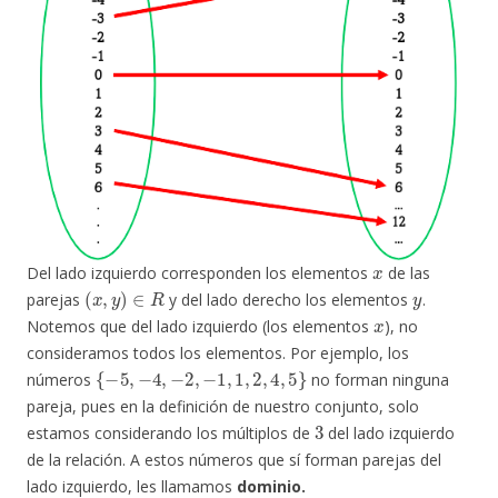
x
Del lado izquierdo corresponden los elementos
de las
(
x
,
y
)
∈
R
y
parejas
y del lado derecho los elementos
.
x
Notemos que del lado izquierdo (los elementos
), no
consideramos todos los elementos. Por ejemplo, los
{
−
5
,
−
4
,
−
2
,
−
1
,
1
,
2
,
4
,
5
}
números
no forman ninguna
pareja, pues en la definición de nuestro conjunto, solo
3
estamos considerando los múltiplos de
del lado izquierdo
de la relación. A estos números que sí forman parejas del
lado izquierdo, les llamamos
dominio.