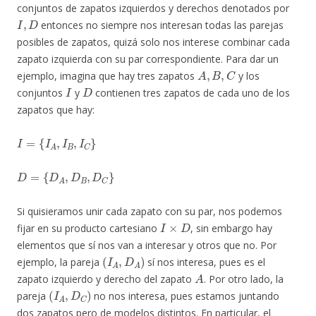
conjuntos de zapatos izquierdos y derechos denotados por
I
,
D
entonces no siempre nos interesan todas las parejas
posibles de zapatos, quizá solo nos interese combinar cada
zapato izquierda con su par correspondiente. Para dar un
A
,
B
,
C
ejemplo, imagina que hay tres zapatos
y los
I
D
conjuntos
y
contienen tres zapatos de cada uno de los
zapatos que hay:
I
=
{
I
A
,
I
B
,
I
C
}
D
=
{
D
A
,
D
B
,
D
C
}
Si quisieramos unir cada zapato con su par, nos podemos
I
×
D
fijar en su producto cartesiano
, sin embargo hay
elementos que sí nos van a interesar y otros que no. Por
(
I
A
,
D
A
)
ejemplo, la pareja
sí nos interesa, pues es el
A
zapato izquierdo y derecho del zapato
. Por otro lado, la
(
I
A
,
D
C
)
pareja
no nos interesa, pues estamos juntando
dos zapatos pero de modelos distintos. En particular, el