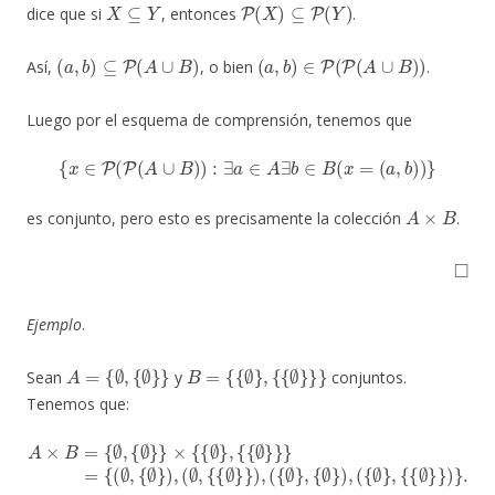
X
⊆
Y
P
(
X
)
⊆
P
(
Y
)
dice que si
, entonces
.
(
a
,
b
)
⊆
P
(
A
∪
B
)
(
a
,
b
)
∈
P
(
P
(
A
∪
B
)
)
Así,
, o bien
.
Luego por el esquema de comprensión, tenemos que
{
x
∈
P
(
P
(
A
∪
B
)
)
:
∃
a
∈
A
∃
b
∈
B
(
x
=
(
a
,
b
)
)
}
A
×
B
es conjunto, pero esto es precisamente la colección
.
◻
Ejemplo
.
A
=
{
∅
,
{
∅
}
}
B
=
{
{
∅
}
,
{
{
∅
}
}
}
Sean
y
conjuntos.
Tenemos que:
A
×
B
=
{
∅
,
{
∅
}
}
×
{
{
∅
{
∅
}
,
}
{
)
{
,
∅
(
{
∅
}
}
}
}
,
=
{
{
{
(
∅
∅
}
,
}
{
)
∅
}
.
}
)
,
(
∅
,
{
{
∅
}
}
)
,
(
{
∅
}
,