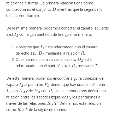
relaciones distintas. La primera relación tiene como
D
contradominio el conjunto
mientras que la segunda lo
tiene como dominio.
De la misma manera, podemos conectar el zapato izquierdo
I
A
azul
con algún pantalón de la siguiente manera:
I
A
Notamos que
está relacionado con el zapato
D
A
R
derecho azul
mediante la relación
.
D
A
Observamos que a su vez el zapato
está
P
A
T
relacionado con el pantalón azul
mediante
.
De esta manera, podemos encontrar alguna conexión del
I
A
P
A
zapato
al pantalón
viendo que hay una relación entre
I
A
D
A
D
A
P
A
con
y de
con
. Así que podríamos definir una
relación entre los zapatos izquierdos y los pantalones a
R
T
través de las relaciones
y
. Definamos esta relación
R
∘
T
como
de la siguiente manera: