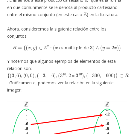
. Llamemos a este producto cartesiano
que es la forma
en que comúnmente se le denota al producto cartesiano
Z
entre el mismo conjunto (en este caso
) en la literatura.
Ahora, consideremos la siguiente relación entre los
conjuntos:
R
=
{
(
x
,
y
)
∈
Z
2
:
(
x
es múltiplo de 3
)
∧
(
y
=
2
x
)
}
ú
Y notemos que algunos ejemplos de elementos de esta
relación son:
{
(
(
(
⊂
−
3
−
(
3
R
3
10
300
,
,
6
−
,
)
6
2
,
(
,
)
∗
−
0
,
600
,
3
0
10
)
,
)
)
}
,
. Gráficamente, podemos ver la relación en la siguiente
imagen: