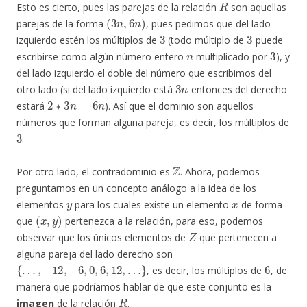
Esto es cierto, pues las parejas de la relación
son aquellas
(
3
n
,
6
n
)
parejas de la forma
, pues pedimos que del lado
3
3
izquierdo estén los múltiplos de
(todo múltiplo de
puede
n
3
escribirse como algún número entero
multiplicado por
), y
del lado izquierdo el doble del número que escribimos del
3
n
otro lado (si del lado izquierdo está
entonces del derecho
2
∗
3
n
=
6
n
estará
). Así que el dominio son aquellos
números que forman alguna pareja, es decir, los múltiplos de
3
.
Z
Por otro lado, el contradominio es
. Ahora, podemos
preguntarnos en un concepto análogo a la idea de los
y
x
elementos
para los cuales existe un elemento
de forma
(
x
,
y
)
que
pertenezca a la relación, para eso, podemos
Z
observar que los únicos elementos de
que pertenecen a
alguna pareja del lado derecho son
{
…
,
−
12
,
−
6
,
0
,
6
,
12
,
…
}
6
, es decir, los múltiplos de
, de
manera que podríamos hablar de que este conjunto es la
R
imagen
de la relación
.