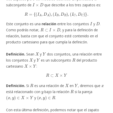
I
×
D
subconjunto de
que describe a los tres zapatos es:
R
=
{
(
I
A
,
D
A
)
,
(
I
B
,
D
B
)
,
(
I
C
,
D
C
)
}
.
I
D
Este conjunto es una
relación
entre los conjuntos
y
.
R
⊂
I
×
D
Como podrás notar,
, y para la definición de
relación, basta con que el conjunto esté contenido en el
producto cartesiano para que cumpla la definicón.
X
Y
Definición.
Sean
y
dos conjuntos, una relación entre
X
Y
R
los conjuntos
y
es un subconjunto
del producto
X
×
Y
cartesiano
:
R
⊂
X
×
Y
R
X
Y
x
Definición.
Si
es una relación de
en
, diremos que
y
R
está relacionado con
bajo la relación
si la pareja
(
x
,
y
)
∈
X
×
Y
(
x
,
y
)
∈
R
y
.
Con esta última definición, podemos notar que el zapato
A
I
A
A