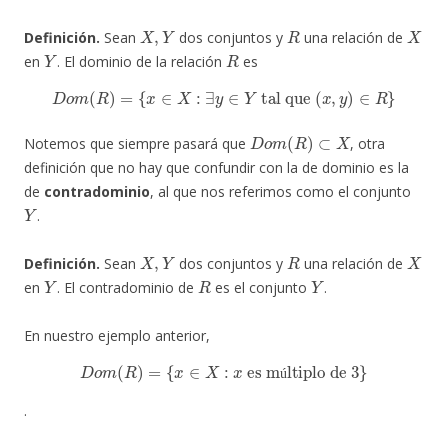
X
,
Y
R
X
Definición.
Sean
dos conjuntos y
una relación de
Y
R
en
. El dominio de la relación
es
D
o
m
(
R
)
=
{
x
∈
X
:
∃
y
∈
Y
tal que
(
x
,
y
)
∈
R
}
D
o
m
(
R
)
⊂
X
Notemos que siempre pasará que
, otra
definición que no hay que confundir con la de dominio es la
de
contradominio
, al que nos referimos como el conjunto
Y
.
X
,
Y
R
X
Definición.
Sean
dos conjuntos y
una relación de
Y
R
Y
en
. El contradominio de
es el conjunto
.
En nuestro ejemplo anterior,
D
o
m
(
R
)
=
{
x
∈
X
:
x
es múltiplo de 3
}
ú
.
R