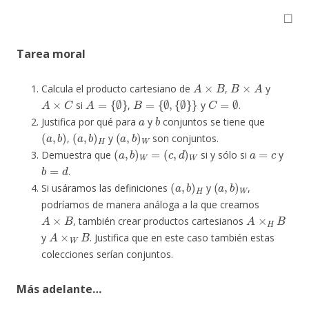
◻
Tarea moral
A
×
B
B
×
A
Calcula el producto cartesiano de
,
y
A
×
C
A
=
{
∅
}
B
=
{
∅
,
{
∅
}
}
C
=
∅
si
,
y
.
a
b
Justifica por qué para
y
conjuntos se tiene que
(
a
,
b
)
(
a
,
b
)
H
(
a
,
b
)
W
,
y
son conjuntos.
(
a
,
b
)
W
=
(
c
,
d
)
W
a
=
c
Demuestra que
si y sólo si
y
b
=
d
.
(
a
,
b
)
H
(
a
,
b
)
W
Si usáramos las definiciones
y
,
podríamos de manera análoga a la que creamos
A
×
B
A
×
H
B
, también crear productos cartesianos
A
×
W
B
y
. Justifica que en este caso también estas
colecciones serían conjuntos.
Más adelante…