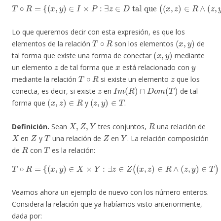
T
∘
R
=
{
(
x
,
y
)
∈
I
×
P
:
∃
z
∈
D
tal que
(
(
x
,
z
)
∈
R
∧
(
z
,
y
)
∈
T
)
}
Lo que queremos decir con esta expresión, es que los
T
∘
R
(
x
,
y
)
elementos de la relación
son los elementos
de
(
x
,
y
)
tal forma que existe una forma de conectar
mediante
z
x
y
un elemento
de tal forma que
está relacionado con
T
∘
R
z
mediante la relación
si existe un elemento
que los
z
I
m
(
R
)
∩
D
o
m
(
T
)
conecta, es decir, si existe
en
de tal
(
x
,
z
)
∈
R
(
z
,
y
)
∈
T
forma que
y
.
X
,
Z
,
Y
R
Definición.
Sean
tres conjuntos,
una relación de
X
Z
T
Z
Y
en
y
una relación de
en
. La relación composición
R
T
de
con
es la relación:
T
∘
R
=
{
(
x
,
y
)
∈
X
×
Y
:
∃
z
∈
Z
(
(
x
,
z
)
∈
R
∧
(
z
,
y
)
∈
T
)
Veamos ahora un ejemplo de nuevo con los número enteros.
Considera la relación que ya habíamos visto anteriormente,
dada por: