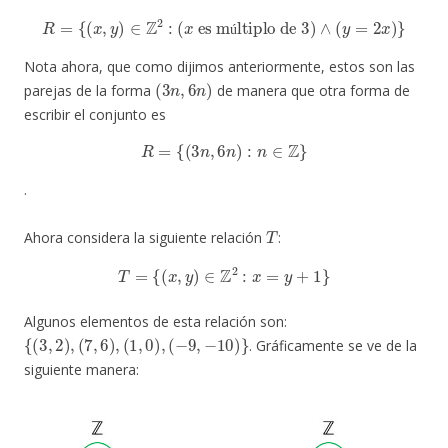
R
=
{
(
x
,
y
)
∈
Z
2
:
(
x
es múltiplo de 3
)
∧
(
y
=
2
x
)
}
ú
Nota ahora, que como dijimos anteriormente, estos son las
(
3
n
,
6
n
)
parejas de la forma
de manera que otra forma de
escribir el conjunto es
R
=
{
(
3
n
,
6
n
)
:
n
∈
Z
}
.
T
Ahora considera la siguiente relación
:
T
=
{
(
x
,
y
)
∈
Z
2
:
x
=
y
+
1
}
Algunos elementos de esta relación son:
{
(
3
,
2
)
,
(
7
,
6
)
,
(
1
,
0
)
,
(
−
9
,
−
10
)
}
. Gráficamente se ve de la
siguiente manera: