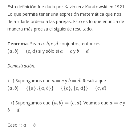
Esta definición fue dada por Kazimierz Kuratowski en 1921.
Lo que permite tener una expresión matemática que nos
deja «darle orden» a las parejas. Esto es lo que enuncia de
manera más precisa el siguiente resultado.
a
,
b
,
c
,
d
Teorema.
Sean
conjuntos, entonces
(
a
,
b
)
=
(
c
,
d
)
a
=
c
b
=
d
si y sólo si
y
.
Demostración.
←
a
=
c
b
=
d
] Supongamos que
y
. Resulta que
(
a
,
b
)
=
{
{
a
}
,
{
a
,
b
}
}
=
{
{
c
}
,
{
c
,
d
}
}
=
(
c
,
d
)
.
→
(
a
,
b
)
=
(
c
,
d
)
a
=
c
] Supongamos que
. Veamos que
y
b
=
d
.
a
=
b
Caso 1:
a
=
b