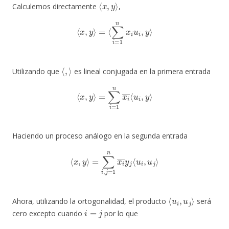
⟨
x
,
y
⟩
Calculemos directamente
,
⟨
x
,
y
⟩
=
⟨
∑
i
=
1
n
x
i
u
i
,
y
⟩
⟨
,
⟩
Utilizando que
es lineal conjugada en la primera entrada
⟨
x
,
y
⟩
=
∑
i
=
1
n
x
i
―
⟨
u
i
,
y
⟩
Haciendo un proceso análogo en la segunda entrada
⟨
x
,
y
⟩
=
∑
i
,
j
=
1
n
x
i
―
y
j
⟨
u
i
,
u
j
⟩
⟨
u
i
,
u
j
⟩
Ahora, utilizando la ortogonalidad, el producto
será
i
=
j
cero excepto cuando
por lo que
⟨
x
,
y
⟩
=
∑
i
=
1
n
x
i
―
y
i
⟨
u
i
,
u
i
⟩