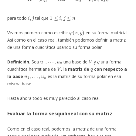
i
,
j
1
≤
i
,
j
≤
n
para todo
tal que
.
φ
(
x
,
y
)
Veamos primero como escribir
en su forma matricial.
Así como en el caso real, también podemos definir la matriz
de una forma cuadrática usando su forma polar.
u
1
,
⋯
,
u
n
V
q
Definición.
Sea
una base de
y
una forma
V
q
cuadrática hermitiana de
, la
matriz de
con respecto a
u
1
,
…
,
u
n
la base
es la matriz de su forma polar en esa
misma base.
Hasta ahora todo es muy parecido al caso real.
Evaluar la forma sesquilineal con su matriz
Como en el caso real, podemos la matriz de una forma