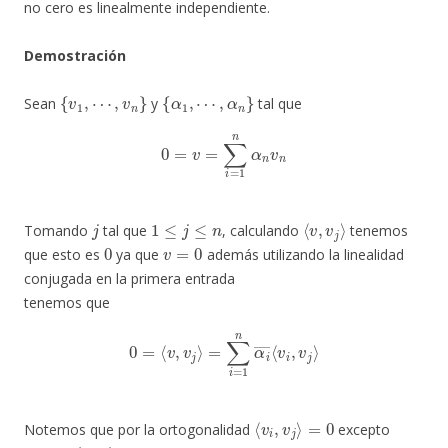
no cero es linealmente independiente.
Demostración
{
v
1
,
⋯
,
v
n
}
{
α
1
,
⋯
,
α
n
}
Sean
y
tal que
0
=
v
=
∑
i
=
1
n
α
n
v
n
j
1
≤
j
≤
n
⟨
v
,
v
j
⟩
Tomando
tal que
, calculando
tenemos
0
v
=
0
que esto es
ya que
además utilizando la linealidad
conjugada en la primera entrada
tenemos que
0
=
⟨
v
,
v
j
⟩
=
∑
i
=
1
n
α
i
―
⟨
v
i
,
v
j
⟩
⟨
v
i
,
v
j
⟩
=
0
Notemos que por la ortogonalidad
excepto
i
=
j