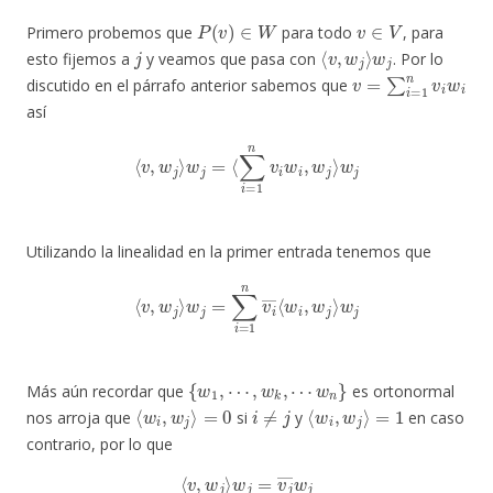
P
(
v
)
∈
W
v
∈
V
Primero probemos que
para todo
, para
j
⟨
v
,
w
j
⟩
w
j
esto fijemos a
y veamos que pasa con
. Por lo
v
=
∑
i
=
1
n
v
i
w
i
discutido en el párrafo anterior sabemos que
así
⟨
v
,
w
j
⟩
w
j
=
⟨
∑
i
=
1
n
v
i
w
i
,
w
j
⟩
w
j
Utilizando la linealidad en la primer entrada tenemos que
⟨
v
,
w
j
⟩
w
j
=
∑
i
=
1
n
v
i
―
⟨
w
i
,
w
j
⟩
w
j
{
w
1
,
⋯
,
w
k
,
⋯
w
n
}
Más aún recordar que
es ortonormal
⟨
w
i
,
w
j
⟩
=
0
i
≠
j
⟨
w
i
,
w
j
⟩
=
1
nos arroja que
si
y
en caso
contrario, por lo que
⟨
v
,
w
j
⟩
w
j
=
v
j
―
w
j