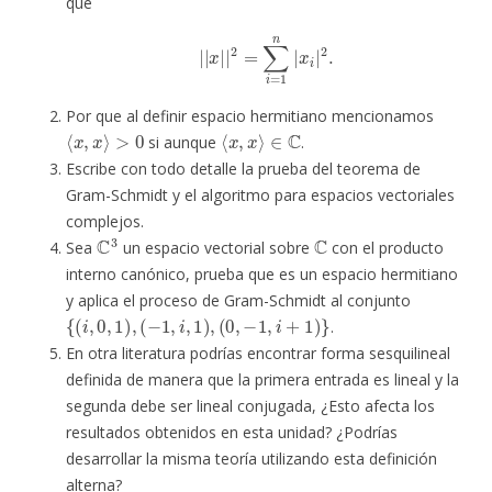
que
|
|
x
|
|
2
=
∑
i
=
1
n
|
x
i
|
2
.
Por que al definir espacio hermitiano mencionamos
⟨
x
,
x
⟩
>
0
⟨
x
,
x
⟩
∈
C
si aunque
.
Escribe con todo detalle la prueba del teorema de
Gram-Schmidt y el algoritmo para espacios vectoriales
complejos.
C
3
C
Sea
un espacio vectorial sobre
con el producto
interno canónico, prueba que es un espacio hermitiano
y aplica el proceso de Gram-Schmidt al conjunto
{
(
i
,
0
,
1
)
,
(
−
1
,
i
,
1
)
,
(
0
,
−
1
,
i
+
1
)
}
.
En otra literatura podrías encontrar forma sesquilineal
definida de manera que la primera entrada es lineal y la
segunda debe ser lineal conjugada, ¿Esto afecta los
resultados obtenidos en esta unidad? ¿Podrías
desarrollar la misma teoría utilizando esta definición
alterna?