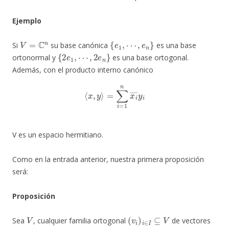
Ejemplo
V
=
C
n
{
e
1
,
⋯
,
e
n
}
Si
su base canónica
es una base
{
2
e
1
,
⋯
,
2
e
n
}
ortonormal y
es una base ortogonal.
Además, con el producto interno canónico
⟨
x
,
y
⟩
=
∑
i
=
1
n
x
i
―
y
i
V es un espacio hermitiano.
Como en la entrada anterior, nuestra primera proposición
será:
Proposición
V
(
v
i
)
i
∈
I
⊆
V
Sea
, cualquier familia ortogonal
de vectores