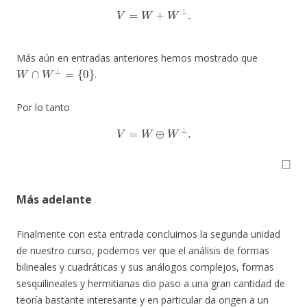
V
=
W
+
W
⊥
.
Más aún en entradas anteriores hemos mostrado que
W
∩
W
⊥
=
{
0
}
.
Por lo tanto
V
=
W
⊕
W
⊥
.
◻
Más adelante
Finalmente con esta entrada concluimos la segunda unidad
de nuestro curso, podemos ver que el análisis de formas
bilineales y cuadráticas y sus análogos complejos, formas
sesquilineales y hermitianas dio paso a una gran cantidad de
teoría bastante interesante y en particular da origen a un