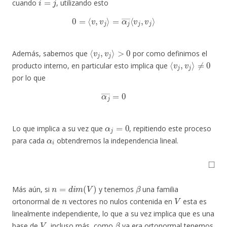
cuando
, utilizando esto
0
=
⟨
v
,
v
j
⟩
=
α
j
―
⟨
v
j
,
v
j
⟩
⟨
v
j
,
v
j
⟩
>
0
Además, sabemos que
por como definimos el
⟨
v
j
,
v
j
⟩
≠
0
producto interno, en particular esto implica que
por lo que
α
j
―
=
0
α
j
=
0
Lo que implica a su vez que
, repitiendo este proceso
α
i
para cada
obtendremos la independencia lineal.
◻
n
=
d
i
m
(
V
)
β
Más aún, si
y tenemos
una familia
n
V
ortonormal de
vectores no nulos contenida en
esta es
linealmente independiente, lo que a su vez implica que es una
V
β
base de
, incluso más, como
ya era ortonormal tenemos