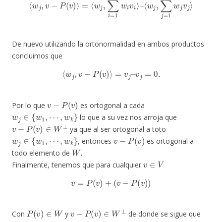
De nuevo utilizando la ortonormalidad en ambos productos
concluimos que
⟨
w
j
,
v
−
P
(
v
)
⟩
=
v
j
–
v
j
=
0.
v
−
P
(
v
)
Por lo que
es ortogonal a cada
w
j
∈
{
w
1
,
⋯
,
w
k
}
lo que a su vez nos arroja que
v
−
P
(
v
)
∈
W
⊥
ya que al ser ortogonal a toto
w
j
∈
{
w
1
,
⋯
,
w
k
}
v
−
P
(
v
)
, entonces
es ortogonal a
W
todo elemento de
.
v
∈
V
Finalmente, tenemos que para cualquier
v
=
P
(
v
)
+
(
v
−
P
(
v
)
)
P
(
v
)
∈
W
v
−
P
(
v
)
∈
W
⊥
Con
y
de donde se sigue que