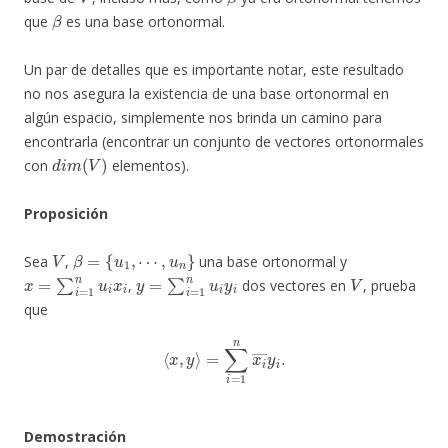
β
que
es una base ortonormal.
Un par de detalles que es importante notar, este resultado
no nos asegura la existencia de una base ortonormal en
algún espacio, simplemente nos brinda un camino para
encontrarla (encontrar un conjunto de vectores ortonormales
d
i
m
(
V
)
con
elementos).
Proposición
V
β
=
{
u
1
,
⋯
,
u
n
}
Sea
,
una base ortonormal y
x
=
∑
i
=
1
n
u
i
x
i
y
=
∑
i
=
1
n
u
i
y
i
V
,
dos vectores en
, prueba
que
⟨
x
,
y
⟩
=
∑
i
=
1
n
x
i
―
y
i
.
Demostración