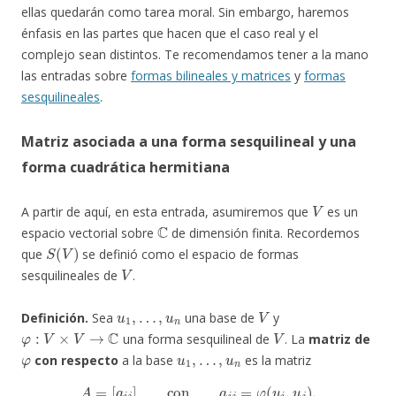
ellas quedarán como tarea moral. Sin embargo, haremos
énfasis en las partes que hacen que el caso real y el
complejo sean distintos. Te recomendamos tener a la mano
las entradas sobre
formas bilineales y matrices
y
formas
sesquilineales
.
Matriz asociada a una forma sesquilineal y una
forma cuadrática hermitiana
V
A partir de aquí, en esta entrada, asumiremos que
es un
C
espacio vectorial sobre
de dimensión finita. Recordemos
S
(
V
)
que
se definió como el espacio de formas
V
sesquilineales de
.
u
1
,
…
,
u
n
V
Definición.
Sea
una base de
y
φ
:
V
×
V
→
C
V
una forma sesquilineal de
. La
matriz de
φ
u
1
,
…
,
u
n
con respecto
a la base
es la matriz
A
=
[
a
i
j
]
con
a
i
j
=
φ
(
u
i
,
u
j
)
,