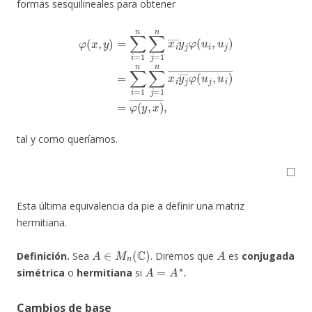
formas sesquilineales para obtener
φ
(
x
,
y
)
=
∑
i
=
1
n
∑
j
=
φ
1
(
n
u
x
j
i
,
―
u
i
)
y
―
j
φ
=
(
u
φ
i
(
,
y
u
,
x
j
)
)
=
―
∑
,
i
=
1
n
∑
j
=
1
n
x
i
y
j
―
tal y como queríamos.
◻
Esta última equivalencia da pie a definir una matriz
hermitiana.
A
∈
M
n
(
C
)
A
Definición.
Sea
. Diremos que
es
conjugada
A
=
A
∗
.
simétrica
o
hermitiana
si
Cambios de base