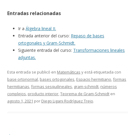
Entradas relacionadas
Ir a
Álgebra lineal II.
Entrada anterior del curso:
Repaso de bases
ortogonales y Gram-Schmidt.
Siguiente entrada del curso:
Transformaciones lineales
adjuntas.
Esta entrada se publicó en
Matemáticas
y está etiquetada con
base ortonormal
,
bases ortogonales
,
Espacio hermitiano
,
formas
hermitianas
,
formas sesquilineales
,
gram-schmidt
,
números
complejos
,
producto interior
,
Teorema de Gram-Schmidt
en
agosto 1, 2021
por
Diego Ligani Rodríguez Trejo
.