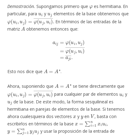
φ
Demostración.
Supongamos primero que
es hermitiana. En
u
i
u
j
particular, para
y
elementos de la base obtenemos que
φ
(
u
i
,
u
j
)
=
φ
(
u
j
,
u
i
)
―
.
En términos de las entradas de la
A
matriz
obtenemos entonces que:
a
i
j
=
φ
(
u
i
,
u
j
)
=
φ
(
u
j
,
u
i
)
―
=
a
j
i
―
.
A
=
A
∗
Esto nos dice que
.
A
=
A
∗
Ahora, suponiendo que
se tiene directamente que
φ
(
u
i
,
u
j
)
=
φ
(
u
j
,
u
i
)
―
u
i
para cualquier par de elementos
y
u
j
de la base. De este modo, la forma sesquilineal es
hermitiana en parejas de elementos de la base. Si tenemos
x
y
V
ahora cualesquiera dos vectores
y
en
, basta con
x
=
∑
i
=
1
n
x
i
u
i
escribirlos en términos de la base
,
y
=
∑
j
=
1
n
y
j
u
j
y usar la proposición de la entrada de