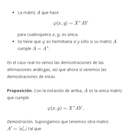
A
La matriz
que hace
φ
(
x
,
y
)
=
X
∗
A
Y
x
,
y
para cualesquiera
, es única.
φ
A
Se tiene que
es hermitiana si y sólo si su matriz
A
=
A
∗
cumple
.
En el caso real no vimos las demostraciones de las
afirmaciones análogas, así que ahora sí veremos las
demostraciones de estas.
A
Proposición.
Con la notación de arriba,
es la unica matriz
que cumple
φ
(
x
,
y
)
=
X
∗
A
Y
.
Demostración.
Supongamos que tenemos otra matriz
A
′
=
[
a
i
j
′
]
tal que