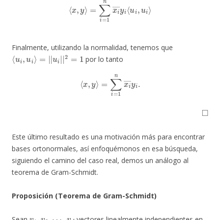
Finalmente, utilizando la normalidad, tenemos que
⟨
u
i
,
u
i
⟩
=
|
|
u
i
|
|
2
=
1
por lo tanto
⟨
x
,
y
⟩
=
∑
i
=
1
n
x
i
―
y
i
.
◻
Este último resultado es una motivación más para encontrar
bases ortonormales, así enfoquémonos en esa búsqueda,
siguiendo el camino del caso real, demos un análogo al
teorema de Gram-Schmidt.
Proposición (Teorema de Gram-Schmidt)
v
1
,
v
2
,
⋯
,
v
d
Sean
vectores linealmente independientes en