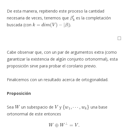
De esta manera, repitiendo este proceso la cantidad
β
k
′
necesaria de veces, tenemos que
es la completación
k
=
d
i
m
(
V
)
−
|
β
|
buscada (con
).
◻
Cabe observar que, con un par de argumentos extra (como
garantizar la existencia de algún conjunto ortonormal), esta
proposición sirve para probar el corolario previo.
Finalicemos con un resultado acerca de ortogonalidad.
Proposición
W
V
{
w
1
,
⋯
,
w
k
}
Sea
un subespacio de
y
una base
ortonormal de este entonces
W
⊕
W
⊥
=
V
.