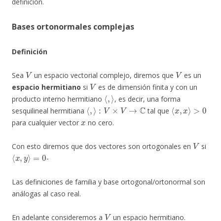
definición.
Bases ortonormales complejas
Definición
V
V
Sea
un espacio vectorial complejo, diremos que
es un
V
espacio hermitiano
si
es de dimensión finita y con un
⟨
,
⟩
producto interno hermitiano
, es decir, una forma
⟨
,
⟩
:
V
×
V
→
C
⟨
x
,
x
⟩
>
0
sesquilineal hermitiana
tal que
x
para cualquier vector
no cero.
V
Con esto diremos que dos vectores son ortogonales en
si
⟨
x
,
y
⟩
=
0
-
Las definiciones de familia y base ortogonal/ortonormal son
análogas al caso real.
V
En adelante consideremos a
un espacio hermitiano.