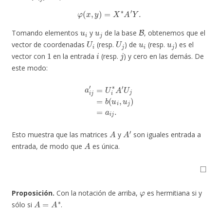
φ
(
x
,
y
)
=
X
∗
A
′
Y
.
u
i
u
j
B
Tomando elementos
y
de la base
, obtenemos que el
U
i
U
j
u
i
u
j
vector de coordenadas
(resp.
) de
(resp.
) es el
1
i
j
vector con
en la entrada
(resp.
) y cero en las demás. De
este modo:
a
i
j
′
=
U
i
∗
A
′
U
j
=
b
(
u
i
,
u
j
)
=
a
i
j
.
A
A
′
Esto muestra que las matrices
y
son iguales entrada a
A
entrada, de modo que
es única.
◻
φ
Proposición.
Con la notación de arriba,
es hermitiana si y
A
=
A
∗
sólo si
.