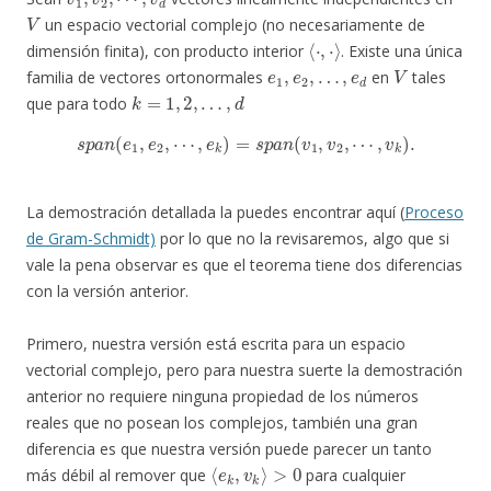
V
un espacio vectorial complejo (no necesariamente de
⟨
⋅
,
⋅
⟩
dimensión finita), con producto interior
. Existe una única
e
1
,
e
2
,
…
,
e
d
V
familia de vectores ortonormales
en
tales
k
=
1
,
2
,
…
,
d
que para todo
s
p
a
n
(
e
1
,
e
2
,
⋯
,
e
k
)
=
s
p
a
n
(
v
1
,
v
2
,
⋯
,
v
k
)
.
La demostración detallada la puedes encontrar aquí (
Proceso
de Gram-Schmidt)
por lo que no la revisaremos, algo que si
vale la pena observar es que el teorema tiene dos diferencias
con la versión anterior.
Primero, nuestra versión está escrita para un espacio
vectorial complejo, pero para nuestra suerte la demostración
anterior no requiere ninguna propiedad de los números
reales que no posean los complejos, también una gran
diferencia es que nuestra versión puede parecer un tanto
⟨
e
k
,
v
k
⟩
>
0
más débil al remover que
para cualquier
k
∈
{
1
,
⋯
,
d
}