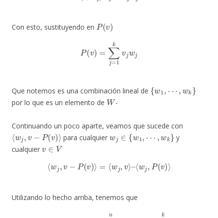
P
(
v
)
Con esto, sustituyendo en
P
(
v
)
=
∑
j
=
1
k
v
j
w
j
{
w
1
,
⋯
,
w
k
}
Que notemos es una combinación lineal de
W
por lo que es un elemento de
-
Continuando un poco aparte, veamos que sucede con
⟨
w
j
,
v
−
P
(
v
)
⟩
w
j
∈
{
w
1
,
⋯
,
w
k
}
para cualquier
y
v
∈
V
cualquier
⟨
w
j
,
v
−
P
(
v
)
⟩
=
⟨
w
j
,
v
⟩
–
⟨
w
j
,
P
(
v
)
⟩
Utilizando lo hecho arriba, tenemos que
⟨
w
j
,
v
−
P
(
v
)
⟩
=
⟨
w
j
,
∑
i
=
1
n
w
i
v
i
⟩
–
⟨
w
j
,
∑
j
=
1
k
w
j
v
j
⟩