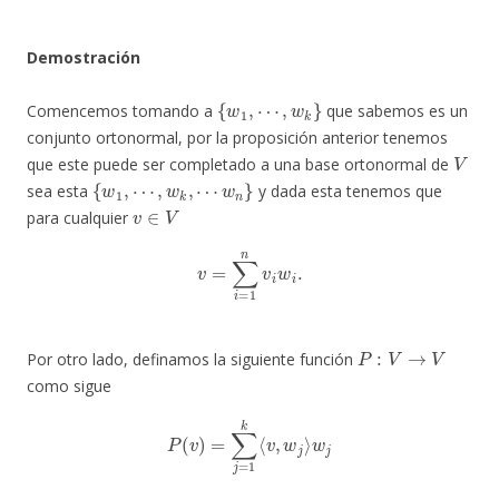
Demostración
{
w
1
,
⋯
,
w
k
}
Comencemos tomando a
que sabemos es un
conjunto ortonormal, por la proposición anterior tenemos
V
que este puede ser completado a una base ortonormal de
{
w
1
,
⋯
,
w
k
,
⋯
w
n
}
sea esta
y dada esta tenemos que
v
∈
V
para cualquier
v
=
∑
i
=
1
n
v
i
w
i
.
P
:
V
→
V
Por otro lado, definamos la siguiente función
como sigue
P
(
v
)
=
∑
j
=
1
k
⟨
v
,
w
j
⟩
w
j