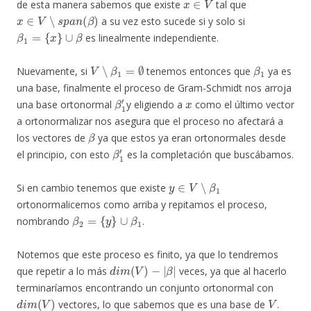
de esta manera sabemos que existe
tal que
x
∈
V
∖
s
p
a
n
(
β
)
a su vez esto sucede si y solo si
β
1
=
{
x
}
∪
β
es linealmente independiente.
V
∖
β
1
=
∅
β
1
Nuevamente, si
tenemos entonces que
ya es
una base, finalmente el proceso de Gram-Schmidt nos arroja
β
1
′
x
una base ortonormal
y eligiendo a
como el último vector
a ortonormalizar nos asegura que el proceso no afectará a
β
los vectores de
ya que estos ya eran ortonormales desde
β
1
′
el principio, con esto
es la completación que buscábamos.
y
∈
V
∖
β
1
Si en cambio tenemos que existe
ortonormalicemos como arriba y repitamos el proceso,
β
2
=
{
y
}
∪
β
1
nombrando
.
Notemos que este proceso es finito, ya que lo tendremos
d
i
m
(
V
)
−
|
β
|
que repetir a lo más
veces, ya que al hacerlo
terminaríamos encontrando un conjunto ortonormal con
d
i
m
(
V
)
V
vectores, lo que sabemos que es una base de
.