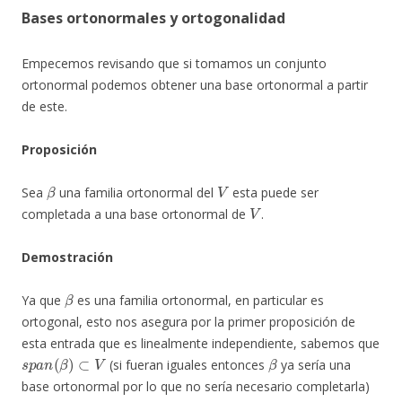
Bases ortonormales y ortogonalidad
Empecemos revisando que si tomamos un conjunto
ortonormal podemos obtener una base ortonormal a partir
de este.
Proposición
β
V
Sea
una familia ortonormal del
esta puede ser
V
completada a una base ortonormal de
.
Demostración
β
Ya que
es una familia ortonormal, en particular es
ortogonal, esto nos asegura por la primer proposición de
esta entrada que es linealmente independiente, sabemos que
s
p
a
n
(
β
)
⊂
V
β
(si fueran iguales entonces
ya sería una
base ortonormal por lo que no sería necesario completarla)
x
∈
V