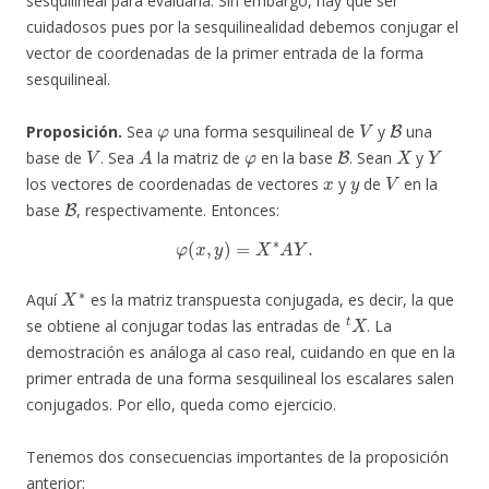
sesquilineal para evaluarla. Sin embargo, hay que ser
cuidadosos pues por la sesquilinealidad debemos conjugar el
vector de coordenadas de la primer entrada de la forma
sesquilineal.
φ
V
B
Proposición.
Sea
una forma sesquilineal de
y
una
V
A
φ
B
X
Y
base de
. Sea
la matriz de
en la base
. Sean
y
x
y
V
los vectores de coordenadas de vectores
y
de
en la
B
base
, respectivamente. Entonces:
φ
(
x
,
y
)
=
X
∗
A
Y
.
X
∗
Aquí
es la matriz transpuesta conjugada, es decir, la que
t
X
se obtiene al conjugar todas las entradas de
. La
demostración es análoga al caso real, cuidando en que en la
primer entrada de una forma sesquilineal los escalares salen
conjugados. Por ello, queda como ejercicio.
Tenemos dos consecuencias importantes de la proposición
anterior: