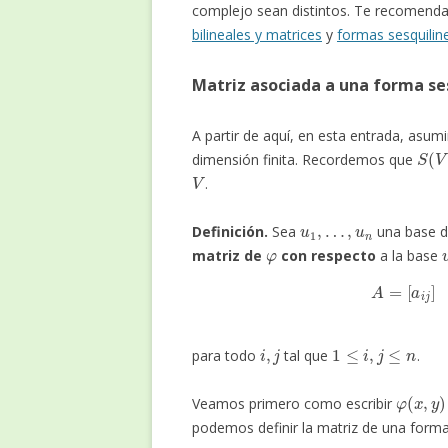
complejo sean distintos. Te recomend
bilineales y matrices
y
formas sesquilin
Matriz asociada a una forma se
A partir de aquí, en esta entrada, asu
S
(
V
)
dimensión finita. Recordemos que
V
.
u
1
,
…
,
u
n
Definición.
Sea
una base 
φ
matriz de
con respecto
a la base
A
=
[
i
,
j
1
≤
i
,
j
≤
n
para todo
tal que
.
φ
(
x
,
y
)
Veamos primero como escribir
podemos definir la matriz de una forma