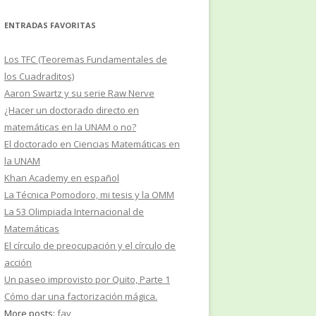
ENTRADAS FAVORITAS
Los TFC (Teoremas Fundamentales de
los Cuadraditos)
Aaron Swartz y su serie Raw Nerve
¿Hacer un doctorado directo en
matemáticas en la UNAM o no?
El doctorado en Ciencias Matemáticas en
la UNAM
Khan Academy en español
La Técnica Pomodoro, mi tesis y la OMM
La 53 Olimpiada Internacional de
Matemáticas
El círculo de preocupación y el círculo de
acción
Un paseo improvisto por Quito, Parte 1
Cómo dar una factorización mágica.
More posts:
fav