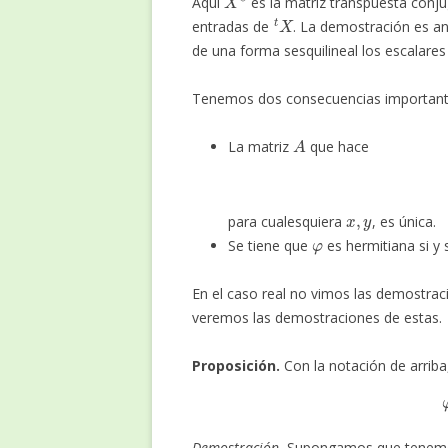
Aquí
es la matriz transpuesta conjug
t
X
entradas de
. La demostración es an
de una forma sesquilineal los escalares
Tenemos dos consecuencias importantes
A
La matriz
que hace
x
,
y
para cualesquiera
, es única.
φ
Se tiene que
es hermitiana si y 
En el caso real no vimos las demostrac
veremos las demostraciones de estas.
Proposición.
Con la notación de arrib
Demostración.
Supongamos que tenemo