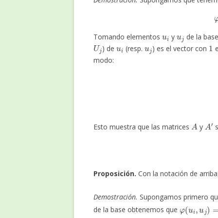
u
i
u
j
Tomando elementos
y
de la bas
U
j
u
i
u
j
1
) de
(resp.
) es el vector con
e
modo:
a
i
j
′
=
A
A
′
Esto muestra que las matrices
y
s
Proposición.
Con la notación de arrib
Demostración.
Supongamos primero q
φ
(
u
i
,
u
j
)
=
de la base obtenemos que