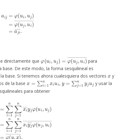
u
i
,
u
j
)
=
φ
(
u
j
,
u
i
)
―
=
a
j
i
―
.
φ
(
u
i
,
u
j
)
=
φ
(
u
j
,
u
i
)
―
ne directamente que
para
a base. De este modo, la forma sesquilineal es
x
 la base. Si tenemos ahora cualesquiera dos vectores
y
x
=
∑
i
=
1
n
x
i
u
i
y
=
∑
j
=
1
n
y
j
u
j
nos de la base
,
y usar la
squilineales para obtener
u
i
,
u
j
)
=
∑
i
=
1
n
∑
j
=
1
n
x
i
y
j
―
φ
(
u
j
,
u
i
)
―
=
φ
(
y
,
x
)
―
,