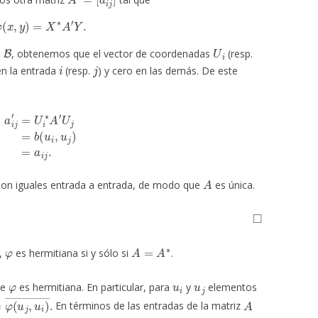
φ
(
x
,
y
)
=
X
∗
A
′
Y
.
B
U
i
e
, obtenemos que el vector de coordenadas
(resp.
i
j
n la entrada
(resp.
) y cero en las demás. De este
U
i
∗
A
′
U
j
=
b
(
u
i
,
u
j
)
=
a
i
j
.
A
on iguales entrada a entrada, de modo que
es única.
◻
φ
A
=
A
∗
a,
es hermitiana si y sólo si
.
φ
u
i
u
j
ue
es hermitiana. En particular, para
y
elementos
φ
(
u
j
,
u
i
)
―
.
A
En términos de las entradas de la matriz