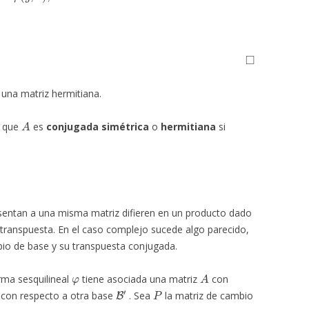
◻
r una matriz hermitiana.
A
s que
es
conjugada simétrica
o
hermitiana
si
esentan a una misma matriz difieren en un producto dado
transpuesta. En el caso complejo sucede algo parecido,
io de base y su transpuesta conjugada.
φ
A
ma sesquilineal
tiene asociada una matriz
con
B
′
P
con respecto a otra base
. Sea
la matriz de cambio