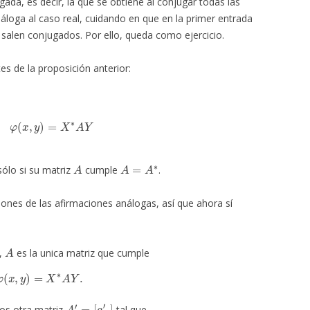
ada, es decir, la que se obtiene al conjugar todas las
áloga al caso real, cuidando en que en la primer entrada
 salen conjugados. Por ello, queda como ejercicio.
 de la proposición anterior:
φ
(
x
,
y
)
=
X
∗
A
Y
A
A
=
A
∗
sólo si su matriz
cumple
.
iones de las afirmaciones análogas, así que ahora sí
A
a,
es la unica matriz que cumple
φ
(
x
,
y
)
=
X
∗
A
Y
.
A
′
=
[
a
i
j
′
]
s otra matriz
tal que