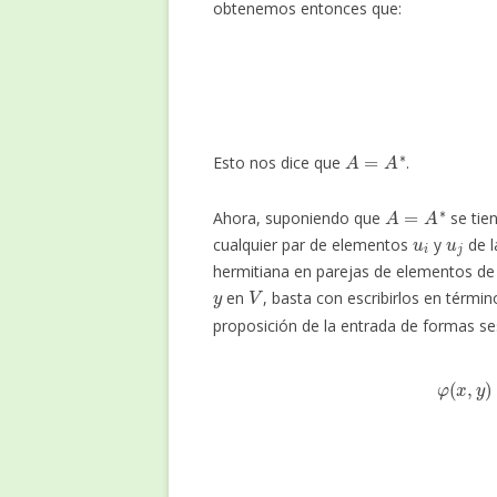
obtenemos entonces que:
a
i
j
=
φ
(
A
=
A
∗
Esto nos dice que
.
A
=
A
∗
Ahora, suponiendo que
se tie
u
i
u
j
cualquier par de elementos
y
de l
hermitiana en parejas de elementos de
y
V
en
, basta con escribirlos en térmi
proposición de la entrada de formas se
φ
(
x
,
y
)
=
∑
i
=
1
n
∑
j
=
1
n
x
i
―
y
j
φ
(