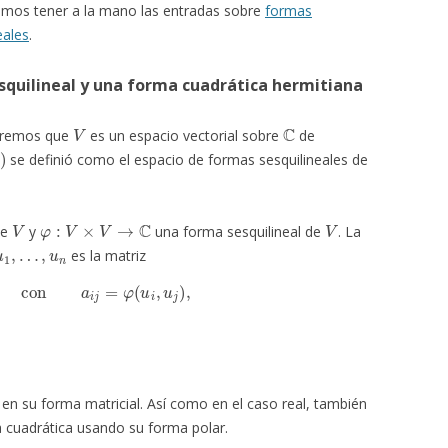
amos tener a la mano las entradas sobre
formas
eales
.
squilineal y una forma cuadrática hermitiana
V
C
miremos que
es un espacio vectorial sobre
de
se definió como el espacio de formas sesquilineales de
V
φ
:
V
×
V
→
C
V
de
y
una forma sesquilineal de
. La
u
1
,
…
,
u
n
es la matriz
a
i
j
]
con
a
i
j
=
φ
(
u
i
,
u
j
)
,
en su forma matricial. Así como en el caso real, también
 cuadrática usando su forma polar.