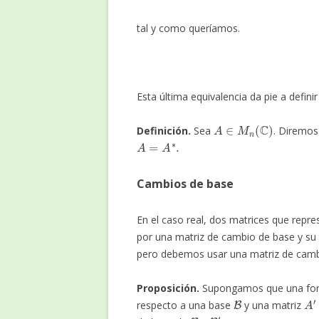
tal y como queríamos.
Esta última equivalencia da pie a defini
A
∈
M
n
(
C
)
Definición.
Sea
. Diremo
A
=
A
∗
.
Cambios de base
En el caso real, dos matrices que repr
por una matriz de cambio de base y su 
pero debemos usar una matriz de camb
Proposición.
Supongamos que una for
B
A
′
respecto a una base
y una matriz
B
B
′