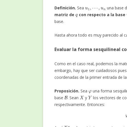
u
1
,
⋯
,
u
n
Definición.
Sea
una base 
q
matriz de
con respecto a la base
base.
Hasta ahora todo es muy parecido al ca
Evaluar la forma sesquilineal c
Como en el caso real, podemos la matri
embargo, hay que ser cuidadosos pues 
coordenadas de la primer entrada de la 
φ
Proposición.
Sea
una forma sesquil
B
X
Y
base
. Sean
y
los vectores de c
respectivamente. Entonces:
X
∗