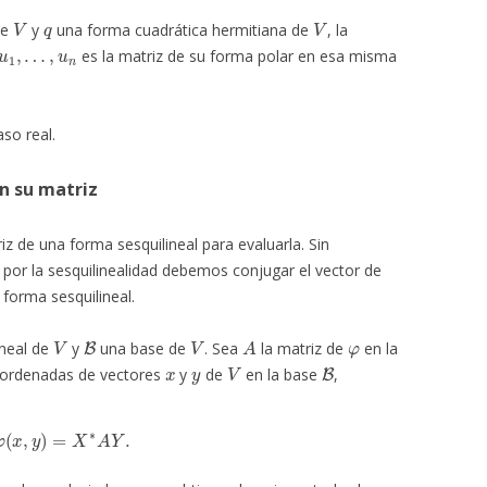
V
q
V
de
y
una forma cuadrática hermitiana de
, la
u
1
,
…
,
u
n
es la matriz de su forma polar en esa misma
so real.
on su matriz
z de una forma sesquilineal para evaluarla. Sin
por la sesquilinealidad debemos conjugar el vector de
forma sesquilineal.
V
B
V
A
φ
ineal de
y
una base de
. Sea
la matriz de
en la
x
y
V
B
oordenadas de vectores
y
de
en la base
,
φ
(
x
,
y
)
=
X
∗
A
Y
.