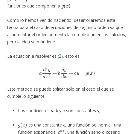
g
(
x
)
funciones que componen a
.
Como lo hemos venido haciendo, desarrollaremos esta
teoría para el caso de ecuaciones de segundo orden ya que
al aumentar el orden aumenta la complejidad en los cálculos,
pero la idea se mantiene.
2
La ecuación a resolver es (
), esto es
a
d
2
y
d
x
2
+
b
d
y
d
x
+
c
y
=
g
(
x
)
Este método se puede aplicar sólo en el caso el que se
cumple lo siguiente.
a
b
c
Los coeficientes
,
y
son constantes y,
g
(
x
)
c
es una constante
, una función polinomial, una
e
α
x
función exponencial
, una función seno o coseno