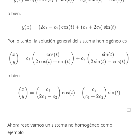
o bien,
y
(
x
)
=
(
2
c
1
−
c
2
)
cos
(
t
)
+
(
c
1
+
2
c
2
)
sin
(
t
)
Por lo tanto, la solución general del sistema homogéneo es
(
x
y
)
=
c
1
(
cos
(
t
)
2
cos
(
t
)
+
sin
(
t
)
)
+
c
2
(
sin
(
t
)
2
sin
(
t
)
−
cos
(
t
)
)
o bien,
(
x
y
)
=
(
c
1
2
c
1
−
c
2
)
cos
(
t
)
+
(
c
2
c
1
+
2
c
2
)
sin
(
t
)
◻
Ahora resolvamos un sistema no homogéneo como
ejemplo.