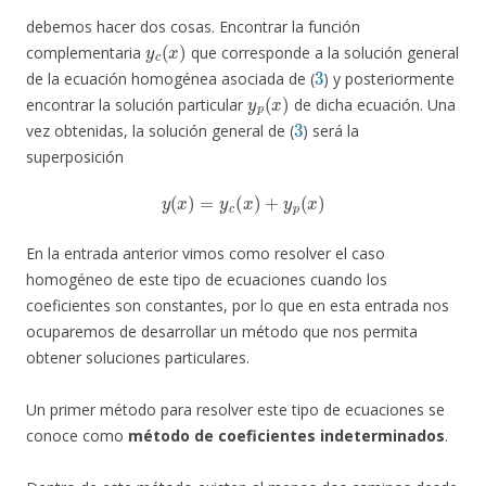
debemos hacer dos cosas. Encontrar la función
y
c
(
x
)
complementaria
que corresponde a la solución general
3
de la ecuación homogénea asociada de (
) y posteriormente
y
p
(
x
)
encontrar la solución particular
de dicha ecuación. Una
3
vez obtenidas, la solución general de (
) será la
superposición
y
(
x
)
=
y
c
(
x
)
+
y
p
(
x
)
En la entrada anterior vimos como resolver el caso
homogéneo de este tipo de ecuaciones cuando los
coeficientes son constantes, por lo que en esta entrada nos
ocuparemos de desarrollar un método que nos permita
obtener soluciones particulares.
Un primer método para resolver este tipo de ecuaciones se
conoce como
método de coeficientes indeterminados
.