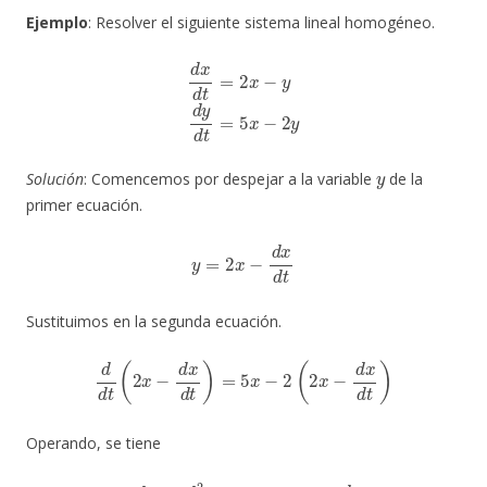
Ejemplo
: Resolver el siguiente sistema lineal homogéneo.
d
x
d
t
=
2
x
−
y
d
y
d
t
=
5
x
−
2
y
y
Solución
: Comencemos por despejar a la variable
de la
primer ecuación.
y
=
2
x
−
d
x
d
t
Sustituimos en la segunda ecuación.
d
d
t
(
2
x
−
d
x
d
t
)
=
5
x
−
2
(
2
x
−
d
x
d
t
)
Operando, se tiene
2
d
x
d
t
−
d
2
x
d
t
2
=
5
x
−
4
x
+
2
d
x
d
t
−
d
2
x
d
t
2
=
x