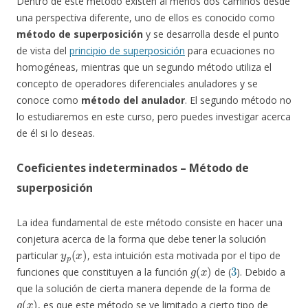
Dentro de este método existen al menos dos caminos desde
una perspectiva diferente, uno de ellos es conocido como
método de superposición
y se desarrolla desde el punto
de vista del
principio de superposición
para ecuaciones no
homogéneas, mientras que un segundo método utiliza el
concepto de operadores diferenciales anuladores y se
conoce como
método del anulador
. El segundo método no
lo estudiaremos en este curso, pero puedes investigar acerca
de él si lo deseas.
Coeficientes indeterminados – Método de
superposición
La idea fundamental de este método consiste en hacer una
conjetura acerca de la forma que debe tener la solución
y
p
(
x
)
particular
, esta intuición esta motivada por el tipo de
g
(
x
)
3
funciones que constituyen a la función
de (
). Debido a
que la solución de cierta manera depende de la forma de
g
(
x
)
, es que este método se ve limitado a cierto tipo de