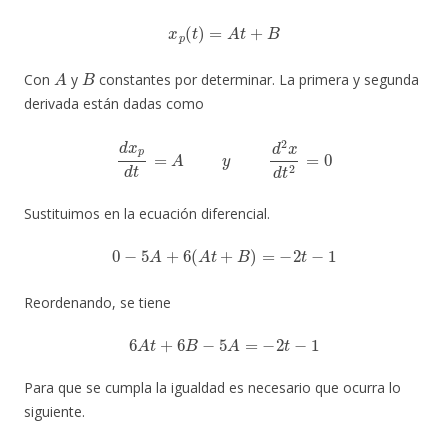
x
p
(
t
)
=
A
t
+
B
A
B
Con
y
constantes por determinar. La primera y segunda
derivada están dadas como
d
x
p
d
t
=
A
y
d
2
x
d
t
2
=
0
Sustituimos en la ecuación diferencial.
0
−
5
A
+
6
(
A
t
+
B
)
=
−
2
t
−
1
Reordenando, se tiene
6
A
t
+
6
B
−
5
A
=
−
2
t
−
1
Para que se cumpla la igualdad es necesario que ocurra lo
siguiente.