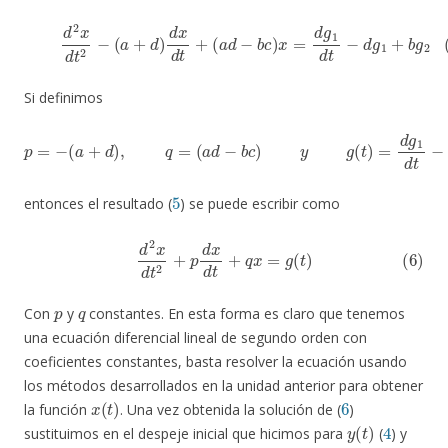
(5)
d
2
x
d
t
2
−
(
a
+
d
)
d
x
d
t
+
(
a
d
−
b
c
)
x
=
d
g
1
d
t
−
d
g
1
+
b
g
2
Si definimos
p
=
−
(
a
+
d
)
,
q
=
(
a
d
−
b
c
)
y
g
(
t
)
=
d
g
1
d
t
−
d
g
1
+
b
g
2
5
entonces el resultado (
) se puede escribir como
(6)
d
2
x
d
t
2
+
p
d
x
d
t
+
q
x
=
g
(
t
)
p
q
Con
y
constantes. En esta forma es claro que tenemos
una ecuación diferencial lineal de segundo orden con
coeficientes constantes, basta resolver la ecuación usando
los métodos desarrollados en la unidad anterior para obtener
x
(
t
)
6
la función
. Una vez obtenida la solución de (
)
y
(
t
)
4
sustituimos en el despeje inicial que hicimos para
(
) y