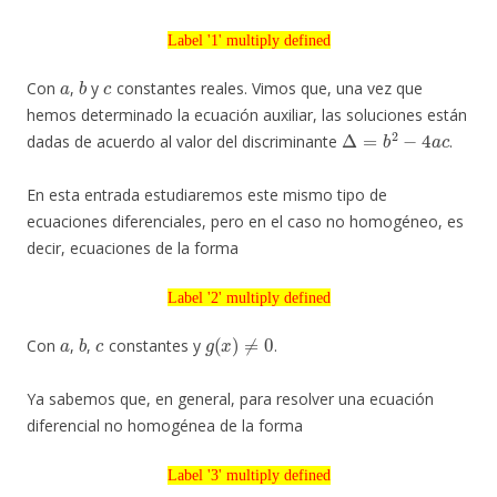
Label '1' multiply defined
Label '1' multiply defined
a
b
c
Con
,
y
constantes reales. Vimos que, una vez que
hemos determinado la ecuación auxiliar, las soluciones están
Δ
=
b
2
−
4
a
c
dadas de acuerdo al valor del discriminante
.
En esta entrada estudiaremos este mismo tipo de
ecuaciones diferenciales, pero en el caso no homogéneo, es
decir, ecuaciones de la forma
Label '2' multiply defined
Label '2' multiply defined
a
b
c
g
(
x
)
≠
0
Con
,
,
constantes y
.
Ya sabemos que, en general, para resolver una ecuación
diferencial no homogénea de la forma
Label '3' multiply defined
Label '3' multiply defined