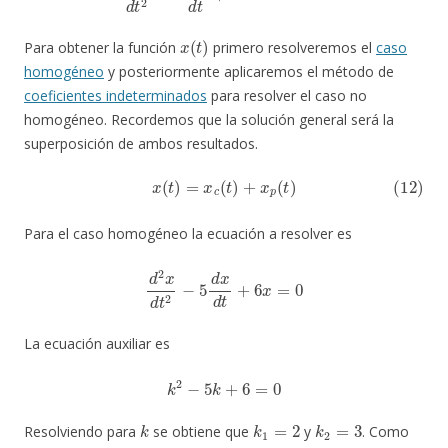
x
(
t
)
Para obtener la función
primero resolveremos el
caso
homogéneo
y posteriormente aplicaremos el método de
coeficientes indeterminados
para resolver el caso no
homogéneo. Recordemos que la solución general será la
superposición de ambos resultados.
(12)
x
(
t
)
=
x
c
(
t
)
+
x
p
(
t
)
Para el caso homogéneo la ecuación a resolver es
d
2
x
d
t
2
−
5
d
x
d
t
+
6
x
=
0
La ecuación auxiliar es
k
2
−
5
k
+
6
=
0
k
k
1
=
2
k
2
=
3
Resolviendo para
se obtiene que
y
. Como