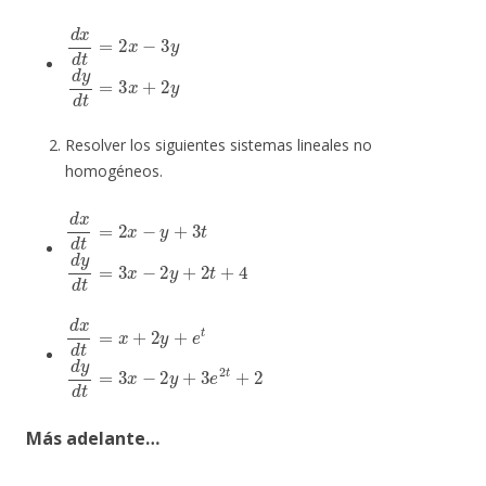
d
x
d
t
=
2
x
−
3
y
d
y
d
t
=
3
x
+
2
y
Resolver los siguientes sistemas lineales no
homogéneos.
d
x
d
t
=
2
x
−
y
+
3
t
d
y
d
t
=
3
x
−
2
y
+
2
t
+
4
d
x
d
t
=
x
+
2
y
+
e
t
d
y
d
t
=
3
x
−
2
y
+
3
e
2
t
+
2
Más adelante…