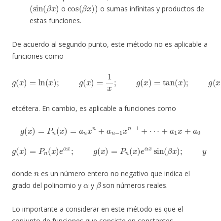
(
sin
(
β
x
)
cos
(
β
x
)
)
o
o sumas infinitas y productos de
estas funciones.
De acuerdo al segundo punto, este método no es aplicable a
funciones como
g
(
x
)
=
ln
(
x
)
;
g
(
x
)
=
1
x
;
g
(
x
)
=
tan
(
x
)
;
g
(
x
)
=
arcsin
(
x
)
etcétera. En cambio, es aplicable a funciones como
g
(
x
)
=
P
n
(
x
)
=
a
n
x
n
+
a
n
−
1
x
n
−
1
+
⋯
+
a
1
x
+
a
0
g
(
x
)
=
P
n
(
x
)
e
α
x
;
g
(
x
)
=
P
n
(
x
cos
)
e
(
α
β
x
x
sin
)
(
β
x
)
;
y
g
(
x
)
=
P
n
(
x
)
e
α
x
n
donde
es un número entero no negativo que indica el
α
β
grado del polinomio y
y
son números reales.
Lo importante a considerar en este método es que el
conjunto de funciones que consiste en constantes,