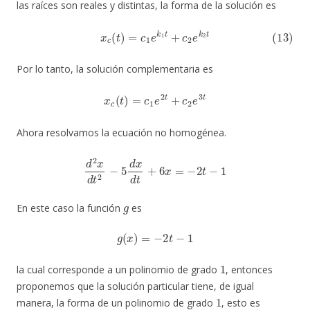
las raíces son reales y distintas, la forma de la solución es
(13)
x
c
(
t
)
=
c
1
e
k
1
t
+
c
2
e
k
2
t
Por lo tanto, la solución complementaria es
x
c
(
t
)
=
c
1
e
2
t
+
c
2
e
3
t
Ahora resolvamos la ecuación no homogénea.
d
2
x
d
t
2
−
5
d
x
d
t
+
6
x
=
−
2
t
−
1
g
En este caso la función
es
g
(
x
)
=
−
2
t
−
1
1
la cual corresponde a un polinomio de grado
, entonces
proponemos que la solución particular tiene, de igual
1
manera, la forma de un polinomio de grado
, esto es