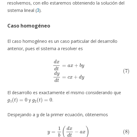
resolvemos, con ello estaremos obteniendo la solución del
3
sistema lineal (
).
Caso homogéneo
El caso homogéneo es un caso particular del desarrollo
anterior, pues el sistema a resolver es
(7)
d
x
d
t
=
a
x
+
b
y
d
y
d
t
=
c
x
+
d
y
El desarrollo es exactamente el mismo considerando que
g
1
(
t
)
=
0
g
2
(
t
)
=
0
y
.
y
Despejando a
de la primer ecuación, obtenemos
(8)
y
=
1
b
(
d
x
d
t
−
a
x
)