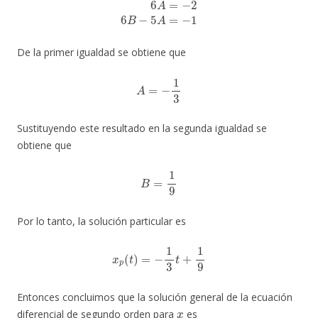
6
A
=
−
2
6
B
−
5
A
=
−
1
De la primer igualdad se obtiene que
A
=
−
1
3
Sustituyendo este resultado en la segunda igualdad se
obtiene que
B
=
1
9
Por lo tanto, la solución particular es
x
p
(
t
)
=
−
1
3
t
+
1
9
Entonces concluimos que la solución general de la ecuación
x
diferencial de segundo orden para
es