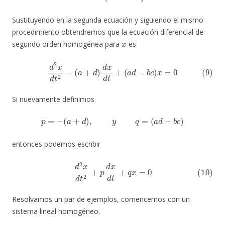
Sustituyendo en la segunda ecuación y siguiendo el mismo
procedimiento obtendremos que la ecuación diferencial de
x
segundo orden homogénea para
es
(9)
d
2
x
d
t
2
−
(
a
+
d
)
d
x
d
t
+
(
a
d
−
b
c
)
x
=
0
Si nuevamente definimos
p
=
−
(
a
+
d
)
,
y
q
=
(
a
d
−
b
c
)
entonces podemos escribir
(10)
d
2
x
d
t
2
+
p
d
x
d
t
+
q
x
=
0
Resolvamos un par de ejemplos, comencemos con un
sistema lineal homogéneo.