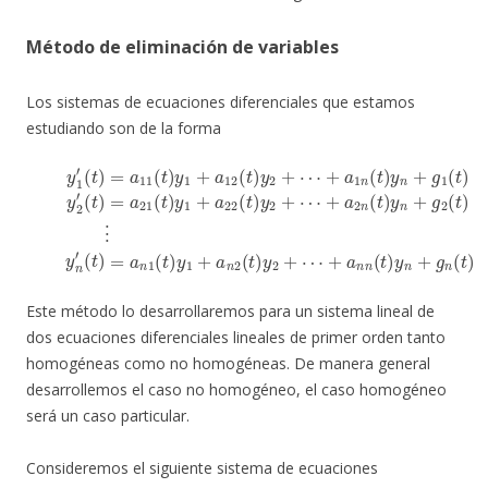
Método de eliminación de variables
Los sistemas de ecuaciones diferenciales que estamos
estudiando son de la forma
(
t
y
)
1
=
′
a
(
(
t
t
21
)
)
=
=
a
(
a
t
11
n
)
y
1
1
(
(
t
+
t
)
)
a
y
y
1
22
1
+
+
a
(
a
t
12
n
)
y
2
2
(
(
t
+
t
)
)
⋯
y
y
2
2
+
+
+
a
⋯
⋯
2
+
n
+
a
(
a
t
1
n
)
y
n
n
n
(
(
t
+
t
)
)
g
y
y
n
2
n
+
(
+
t
g
g
)
⋮
1
n
(
(
(1)
t
t
)
)
y
y
2
n
′
′
Este método lo desarrollaremos para un sistema lineal de
dos ecuaciones diferenciales lineales de primer orden tanto
homogéneas como no homogéneas. De manera general
desarrollemos el caso no homogéneo, el caso homogéneo
será un caso particular.
Consideremos el siguiente sistema de ecuaciones