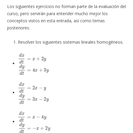
Los siguientes ejercicios no forman parte de la evaluación del
curso, pero servirán para entender mucho mejor los
conceptos vistos en esta entrada, así como temas
posteriores.
Resolver los siguientes sistemas lineales homogéneos.
d
x
d
t
=
x
+
2
y
d
y
d
t
=
4
x
+
3
y
d
x
d
t
=
2
x
−
y
d
y
d
t
=
3
x
−
2
y
d
x
d
t
=
x
−
4
y
d
y
d
t
=
−
x
+
2
y