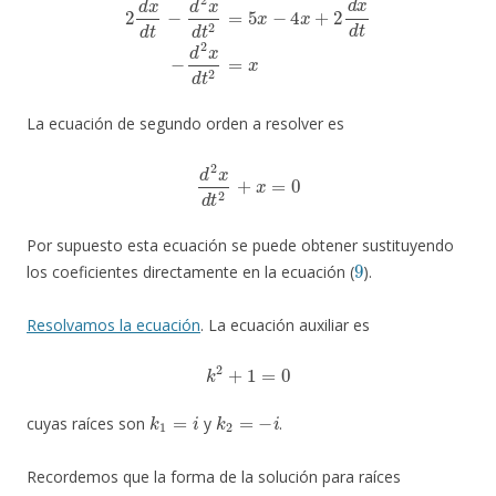
La ecuación de segundo orden a resolver es
d
2
x
d
t
2
+
x
=
0
Por supuesto esta ecuación se puede obtener sustituyendo
9
los coeficientes directamente en la ecuación (
).
Resolvamos la ecuación
. La ecuación auxiliar es
k
2
+
1
=
0
k
1
=
i
k
2
=
−
i
cuyas raíces son
y
.
Recordemos que la forma de la solución para raíces
k
1
=
α
+
i
β
k
2
=
α
−
i
β