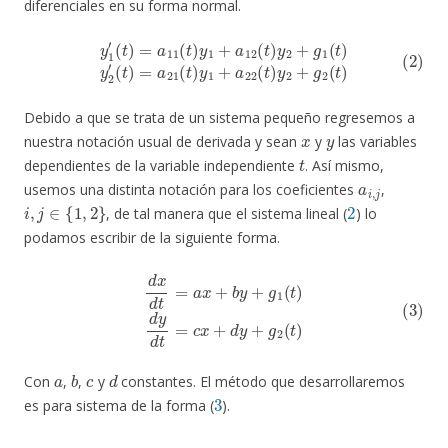
diferenciales en su forma normal.
(2)
y
1
(
t
′
(
)
t
=
)
=
a
a
21
11
(
t
(
)
t
y
)
1
y
1
+
+
a
a
22
12
(
t
(
)
t
y
)
2
y
2
+
+
g
g
2
1
(
t
(
)
t
)
y
2
′
Debido a que se trata de un sistema pequeño regresemos a
x
y
nuestra notación usual de derivada y sean
y
las variables
t
dependientes de la variable independiente
. Así mismo,
a
i
,
j
usemos una distinta notación para los coeficientes
,
i
,
j
∈
{
1
,
2
}
2
, de tal manera que el sistema lineal (
) lo
podamos escribir de la siguiente forma.
(3)
d
x
d
t
=
a
x
+
b
y
+
g
1
(
t
)
d
y
d
t
=
c
x
+
d
y
+
g
2
(
t
)
a
b
c
d
Con
,
,
y
constantes. El método que desarrollaremos
3
es para sistema de la forma (
).
y