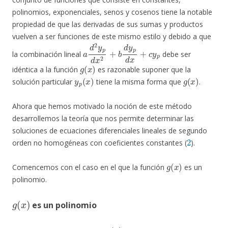
polinomios, exponenciales, senos y cosenos tiene la notable
propiedad de que las derivadas de sus sumas y productos
vuelven a ser funciones de este mismo estilo y debido a que
a
d
2
y
p
d
x
2
+
b
d
y
p
d
x
+
c
y
p
la combinación lineal
debe ser
g
(
x
)
idéntica a la función
es razonable suponer que la
y
p
(
x
)
g
(
x
)
solución particular
tiene la misma forma que
.
Ahora que hemos motivado la noción de este método
desarrollemos la teoría que nos permite determinar las
soluciones de ecuaciones diferenciales lineales de segundo
2
orden no homogéneas con coeficientes constantes (
).
g
(
x
)
Comencemos con el caso en el que la función
es un
polinomio.
g
(
x
)
es un polinomio
g
(
x
)