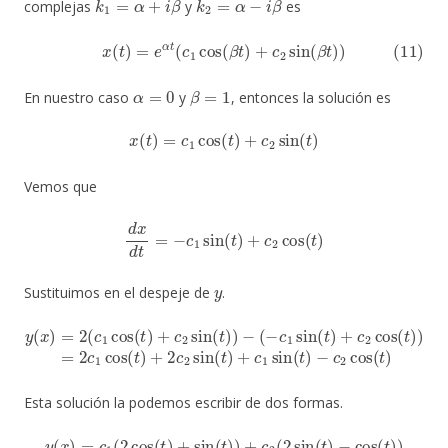
complejas
y
es
(11)
x
(
t
)
=
e
α
t
(
c
1
cos
(
β
t
)
+
c
2
sin
(
β
t
)
)
α
=
0
β
=
1
En nuestro caso
y
, entonces la solución es
x
(
t
)
=
c
1
cos
(
t
)
+
c
2
sin
(
t
)
Vemos que
d
x
d
t
=
−
c
1
sin
(
t
)
+
c
2
cos
(
t
)
y
Sustituimos en el despeje de
.
(
−
c
1
sin
(
t
)
+
c
y
2
(
cos
x
)
=
2
(
t
(
)
c
)
=
1
−
2
cos
c
c
2
1
cos
(
cos
t
)
+
(
t
c
(
)
t
2
)
+
sin
2
c
(
2
t
)
sin
)
−
(
t
)
+
c
1
sin
(
t
)
Esta solución la podemos escribir de dos formas.
y
(
x
)
=
c
1
(
2
cos
(
t
)
+
sin
(
t
)
)
+
c
2
(
2
sin
(
t
)
−
cos
(
t
)
)