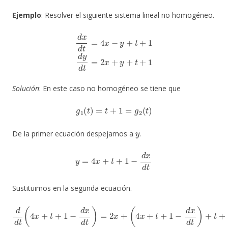
Ejemplo
: Resolver el siguiente sistema lineal no homogéneo.
d
x
d
t
=
4
x
−
y
+
t
+
1
d
y
d
t
=
2
x
+
y
+
t
+
1
Solución
: En este caso no homogéneo se tiene que
g
1
(
t
)
=
t
+
1
=
g
2
(
t
)
y
De la primer ecuación despejamos a
.
y
=
4
x
+
t
+
1
−
d
x
d
t
Sustituimos en la segunda ecuación.
d
d
t
(
4
x
+
t
+
1
−
d
x
d
t
)
=
2
x
+
(
4
x
+
t
+
1
−
d
x
d
t
)
+
t
+
1