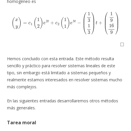
homogéneo es
(
x
y
)
=
c
1
(
1
2
)
e
2
t
+
c
2
(
1
1
)
e
3
t
−
(
1
3
1
3
)
t
+
(
1
9
16
9
)
◻
Hemos concluido con esta entrada. Este método resulta
sencillo y práctico para resolver sistemas lineales de este
tipo, sin embargo está limitado a sistemas pequeños y
realmente estamos interesados en resolver sistemas mucho
más complejos.
En las siguientes entradas desarrollaremos otros métodos
más generales.
Tarea moral