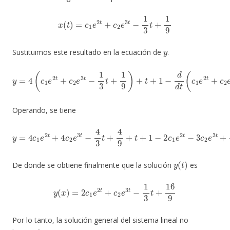
x
(
t
)
=
c
1
e
2
t
+
c
2
e
3
t
−
1
3
t
+
1
9
y
Sustituimos este resultado en la ecuación de
.
y
=
4
(
c
1
e
2
t
+
c
2
e
3
t
−
1
3
t
+
3
1
t
9
+
)
1
+
9
t
+
)
1
−
d
d
t
(
c
1
e
2
t
+
c
2
e
3
t
−
1
Operando, se tiene
y
=
4
c
1
e
2
t
+
4
c
2
e
3
t
−
4
3
t
+
4
9
+
t
+
1
−
2
c
1
e
2
t
−
3
c
2
e
3
t
+
1
3
y
(
t
)
De donde se obtiene finalmente que la solución
es
y
(
x
)
=
2
c
1
e
2
t
+
c
2
e
3
t
−
1
3
t
+
16
9
Por lo tanto, la solución general del sistema lineal no