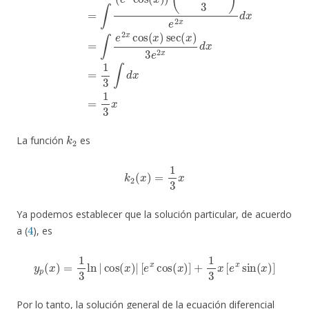
k
2
La función
es
k
2
(
x
)
=
1
3
x
Ya podemos establecer que la solución particular, de acuerdo
4
a (
), es
y
p
(
x
)
=
1
3
ln
|
cos
(
x
)
|
[
e
x
cos
(
x
)
]
+
1
3
x
[
e
x
sin
(
x
)
]
Por lo tanto, la solución general de la ecuación diferencial