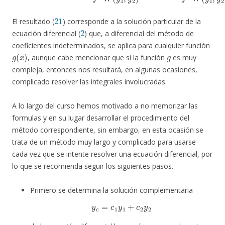
21
El resultado (
) corresponde a la solución particular de la
2
ecuación diferencial (
) que, a diferencial del método de
coeficientes indeterminados, se aplica para cualquier función
g
(
x
)
g
, aunque cabe mencionar que si la función
es muy
compleja, entonces nos resultará, en algunas ocasiones,
complicado resolver las integrales involucradas.
A lo largo del curso hemos motivado a no memorizar las
formulas y en su lugar desarrollar el procedimiento del
método correspondiente, sin embargo, en esta ocasión se
trata de un método muy largo y complicado para usarse
cada vez que se intente resolver una ecuación diferencial, por
lo que se recomienda seguir los siguientes pasos.
Primero se determina la solución complementaria
y
c
=
c
1
y
1
+
c
2
y
2