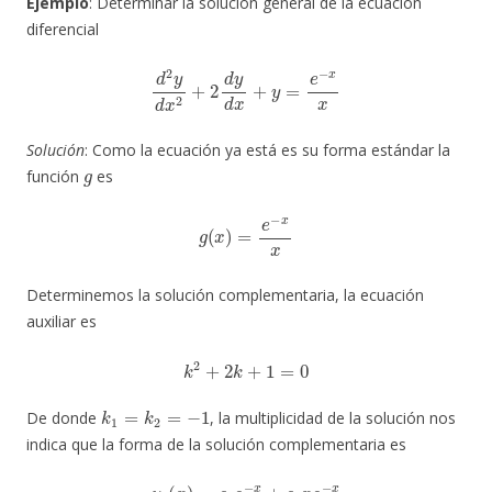
Ejemplo
: Determinar la solución general de la ecuación
diferencial
d
2
y
d
x
2
+
2
d
y
d
x
+
y
=
e
−
x
x
Solución
: Como la ecuación ya está es su forma estándar la
g
función
es
g
(
x
)
=
e
−
x
x
Determinemos la solución complementaria, la ecuación
auxiliar es
k
2
+
2
k
+
1
=
0
k
1
=
k
2
=
−
1
De donde
, la multiplicidad de la solución nos
indica que la forma de la solución complementaria es
y
c
(
x
)
=
c
1
e
−
x
+
c
2
x
e
−
x