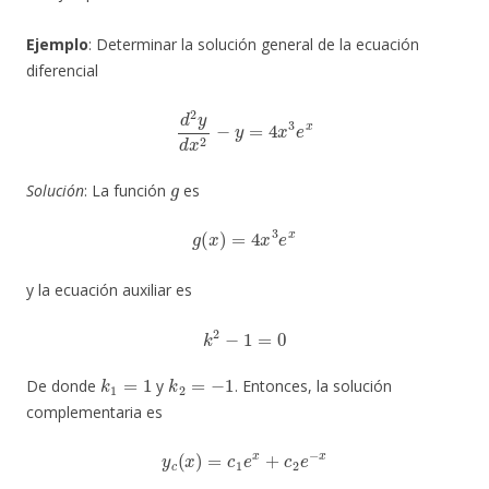
Ejemplo
: Determinar la solución general de la ecuación
diferencial
d
2
y
d
x
2
−
y
=
4
x
3
e
x
g
Solución
: La función
es
g
(
x
)
=
4
x
3
e
x
y la ecuación auxiliar es
k
2
−
1
=
0
k
1
=
1
k
2
=
−
1
De donde
y
. Entonces, la solución
complementaria es
y
c
(
x
)
=
c
1
e
x
+
c
2
e
−
x