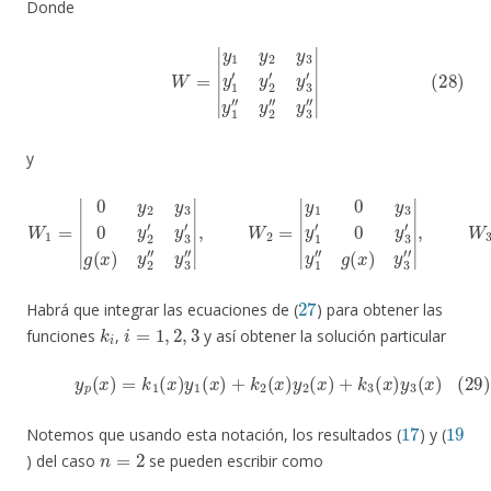
Donde
(28)
W
=
|
y
1
y
2
y
3
y
1
′
y
2
′
y
3
′
y
1
′
′
y
2
′
′
y
3
′
′
|
y
′
|
′
|
,
W
W
,
W
1
3
2
=
=
=
|
|
|
0
y
y
y
1
1
2
y
0
y
2
y
3
0
3
0
y
y
y
1
1
2
′
y
′
′
0
y
2
y
3
′
0
3
′
g
y
′
y
(
1
x
1
′
)
′
′
y
y
′
g
2
2
(
′
′
x
′
′
y
g
)
y
3
(
x
3
′
)
′
|
27
Habrá que integrar las ecuaciones de (
) para obtener las
k
i
i
=
1
,
2
,
3
funciones
,
y así obtener la solución particular
(29)
y
p
(
x
)
=
k
1
(
x
)
y
1
(
x
)
+
k
2
(
x
)
y
2
(
x
)
+
k
3
(
x
)
y
3
(
x
)
17
19
Notemos que usando esta notación, los resultados (
) y (
n
=
2
) del caso
se pueden escribir como