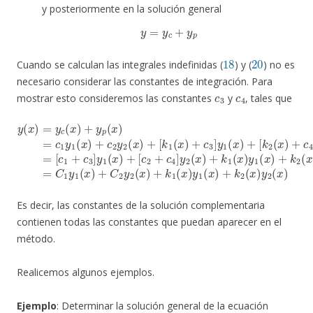
y posteriormente en la solución general
y
=
y
c
+
y
p
18
20
Cuando se calculan las integrales indefinidas (
) y (
) no es
necesario considerar las constantes de integración. Para
c
3
c
4
mostrar esto consideremos las constantes
y
, tales que
[
y
c
(
2
x
+
)
=
c
y
4
c
]
y
(
x
2
)
(
+
x
[
y
k
)
+
p
2
k
(
(
)
x
x
1
+
)
)
(
k
=
+
x
1
c
c
)
y
(
1
4
x
1
y
]
)
y
(
y
1
x
2
1
(
)
x
(
+
(
x
x
)
k
+
)
)
=
2
+
c
[
(
2
k
c
x
2
y
1
)
y
2
(
+
x
2
(
c
)
x
(
y
3
x
)
2
+
]
)
y
=
(
[
x
k
1
C
)
1
(
1
x
(
y
x
)
+
1
)
+
(
x
c
)
3
+
]
C
y
1
2
(
y
x
2
)
+
(
x
Es decir, las constantes de la solución complementaria
contienen todas las constantes que puedan aparecer en el
método.
Realicemos algunos ejemplos.
Ejemplo
: Determinar la solución general de la ecuación