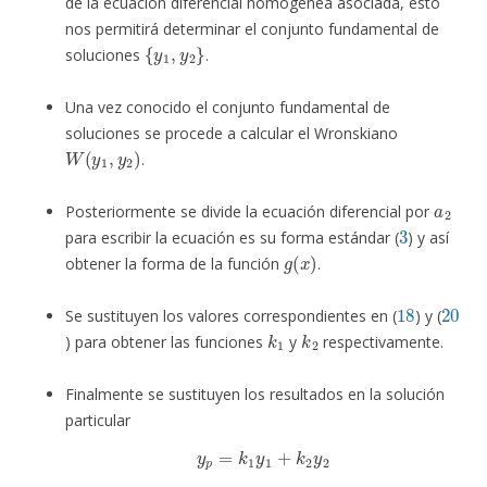
de la ecuación diferencial homogénea asociada, esto
nos permitirá determinar el conjunto fundamental de
{
y
1
,
y
2
}
soluciones
.
Una vez conocido el conjunto fundamental de
soluciones se procede a calcular el Wronskiano
W
(
y
1
,
y
2
)
.
a
2
Posteriormente se divide la ecuación diferencial por
3
para escribir la ecuación es su forma estándar (
) y así
g
(
x
)
obtener la forma de la función
.
18
20
Se sustituyen los valores correspondientes en (
) y (
k
1
k
2
) para obtener las funciones
y
respectivamente.
Finalmente se sustituyen los resultados en la solución
particular
y
p
=
k
1
y
1
+
k
2
y
2