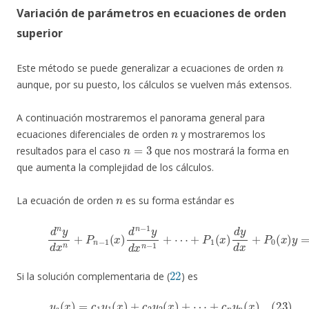
Variación de parámetros en ecuaciones de orden
superior
n
Este método se puede generalizar a ecuaciones de orden
aunque, por su puesto, los cálculos se vuelven más extensos.
A continuación mostraremos el panorama general para
n
ecuaciones diferenciales de orden
y mostraremos los
n
=
3
resultados para el caso
que nos mostrará la forma en
que aumenta la complejidad de los cálculos.
n
La ecuación de orden
es su forma estándar es
(22)
d
n
y
d
x
n
+
P
n
−
1
(
x
)
d
n
−
1
y
d
x
n
−
1
+
⋯
+
P
1
(
x
)
d
y
d
x
+
P
0
22
Si la solución complementaria de (
) es
(23)
y
c
(
x
)
=
c
1
y
1
(
x
)
+
c
2
y
2
(
x
)
+
⋯
+
c
n
y
n
(
x
)