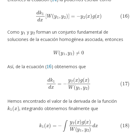
(16)
d
k
1
d
x
[
W
(
y
1
,
y
2
)
]
=
−
y
2
(
x
)
g
(
x
)
y
1
y
2
Como
y
forman un conjunto fundamental de
soluciones de la ecuación homogénea asociada, entonces
W
(
y
1
,
y
2
)
≠
0
16
Así, de la ecuación (
) obtenemos que
(17)
d
k
1
d
x
=
−
y
2
(
x
)
g
(
x
)
W
(
y
1
,
y
2
)
Hemos encontrado el valor de la derivada de la función
k
1
(
x
)
, integrando obtenemos finalmente que
(18)
k
1
(
x
)
=
−
∫
y
2
(
x
)
g
(
x
)
W
(
y
1
,
y
2
)
d
x