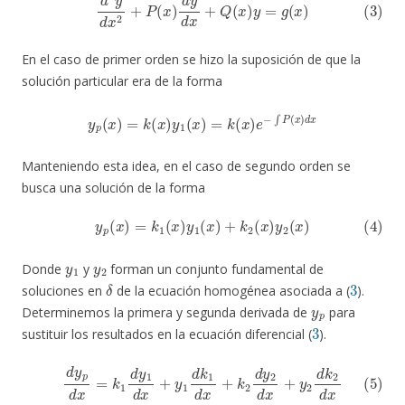
En el caso de primer orden se hizo la suposición de que la
solución particular era de la forma
y
p
(
x
)
=
k
(
x
)
y
1
(
x
)
=
k
(
x
)
e
−
∫
P
(
x
)
d
x
Manteniendo esta idea, en el caso de segundo orden se
busca una solución de la forma
(4)
y
p
(
x
)
=
k
1
(
x
)
y
1
(
x
)
+
k
2
(
x
)
y
2
(
x
)
y
1
y
2
Donde
y
forman un conjunto fundamental de
δ
3
soluciones en
de la ecuación homogénea asociada a (
).
y
p
Determinemos la primera y segunda derivada de
para
3
sustituir los resultados en la ecuación diferencial (
).
(5)
d
y
p
d
x
=
k
1
d
y
1
d
x
+
y
1
d
k
1
d
x
+
k
2
d
y
2
d
x
+
y
2
d
k
2
d
x