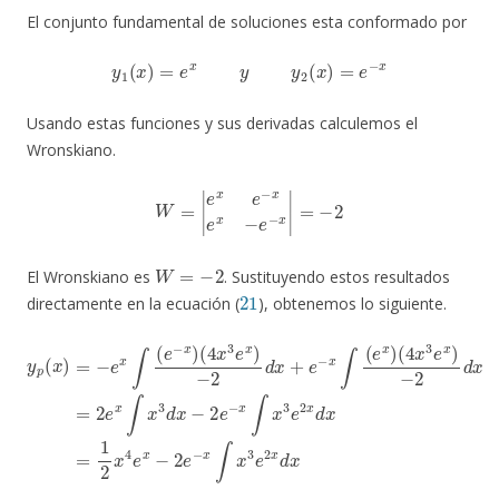
El conjunto fundamental de soluciones esta conformado por
y
1
(
x
)
=
e
x
y
y
2
(
x
)
=
e
−
x
Usando estas funciones y sus derivadas calculemos el
Wronskiano.
W
=
|
e
x
e
−
x
e
x
−
e
−
x
|
=
−
2
W
=
−
2
El Wronskiano es
. Sustituyendo estos resultados
21
directamente en la ecuación (
), obtenemos lo siguiente.
−
2
d
y
x
p
=
(
x
2
)
e
=
x
−
∫
e
x
x
3
∫
d
(
e
x
−
−
x
2
)
e
(
4
−
x
x
3
∫
2
x
e
3
x
x
)
d
e
−
2
x
2
x
d
d
x
x
+
=
e
1
−
2
x
x
∫
4
(
e
e
x
x
)
−
(
4
2
x
e
3
−
e
x
x
∫
)
x
3
e