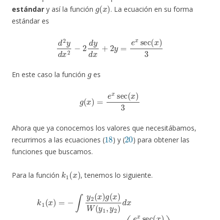
g
(
x
)
estándar
y así la función
. La ecuación en su forma
estándar es
d
2
y
d
x
2
−
2
d
y
d
x
+
2
y
=
e
x
sec
(
x
)
3
g
En este caso la función
es
g
(
x
)
=
e
x
sec
(
x
)
3
Ahora que ya conocemos los valores que necesitábamos,
18
20
recurrimos a las ecuaciones (
) y (
) para obtener las
funciones que buscamos.
k
1
(
x
)
Para la función
, tenemos lo siguiente.
(
e
x
sec
k
1
(
x
(
x
)
3
)
=
)
e
−
2
∫
x
y
d
2
tan
x
(
x
(
=
x
)
−
g
)
d
∫
(
x
e
x
)
2
=
W
x
1
sin
(
3
y
ln
1
(
,
|
x
y
cos
)
2
sec
)
d
(
x
x
(
x
=
)
|
)
−
3
∫
e
(
e
2
x
x
sin
d
x
=
(
x
−
)
1
)
3
∫