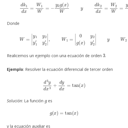
(30)
d
k
1
d
x
=
W
1
W
=
−
y
2
g
(
x
)
W
y
d
k
2
d
x
=
W
2
W
=
y
1
g
Donde
(31)
W
=
|
y
1
y
2
y
1
′
y
2
′
|
,
W
1
=
|
0
y
2
g
(
x
)
y
2
′
|
y
W
2
=
|
y
3
Realicemos un ejemplo con una ecuación de orden
.
Ejemplo
: Resolver la ecuación diferencial de tercer orden
d
3
y
d
x
3
+
d
y
d
x
=
tan
(
x
)
g
Solución
: La función
es
g
(
x
)
=
tan
(
x
)
y la ecuación auxiliar es