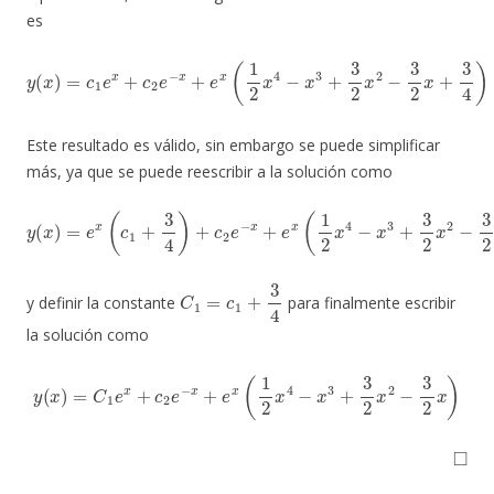
es
y
(
x
)
=
c
1
e
x
+
c
2
e
−
x
+
e
x
(
1
2
x
4
−
x
3
+
3
2
x
2
−
3
2
x
+
3
4
)
Este resultado es válido, sin embargo se puede simplificar
más, ya que se puede reescribir a la solución como
y
(
x
)
=
e
x
(
c
1
+
3
4
)
+
c
2
e
−
x
+
e
x
(
1
2
x
4
−
x
3
+
3
2
x
2
−
3
2
x
)
C
1
=
c
1
+
3
4
y definir la constante
para finalmente escribir
la solución como
y
(
x
)
=
C
1
e
x
+
c
2
e
−
x
+
e
x
(
1
2
x
4
−
x
3
+
3
2
x
2
−
3
2
x
)
◻