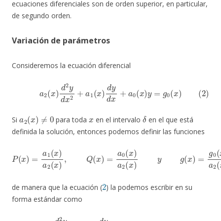
ecuaciones diferenciales son de orden superior, en particular,
de segundo orden.
Variación de parámetros
Consideremos la ecuación diferencial
(2)
a
2
(
x
)
d
2
y
d
x
2
+
a
1
(
x
)
d
y
d
x
+
a
0
(
x
)
y
=
g
0
(
x
)
a
2
(
x
)
≠
0
x
δ
Si
para toda
en el intervalo
en el que está
definida la solución, entonces podemos definir las funciones
P
(
x
)
=
a
1
(
x
)
a
2
(
x
)
,
Q
(
x
)
=
a
0
(
x
)
a
2
(
x
)
y
g
(
x
)
=
g
0
(
x
)
a
2
(
x
)
2
de manera que la ecuación (
) la podemos escribir en su
forma estándar como
(3)
d
2
y
d
x
2
+
P
(
x
)
d
y
d
x
+
Q
(
x
)
y
=
g
(
x
)