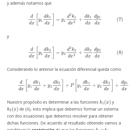
y además notamos que
(7)
d
d
x
[
y
1
d
k
1
d
x
]
=
y
1
d
2
k
1
d
x
2
+
d
k
1
d
x
d
y
1
d
x
y
(8)
d
d
x
[
y
2
d
k
2
d
x
]
=
y
2
d
2
k
2
d
x
2
+
d
k
2
d
x
d
y
2
d
x
Considerando lo anterior la ecuación diferencial queda como
(9)
d
d
x
[
y
1
d
k
1
d
x
+
y
2
d
k
2
d
x
]
+
P
[
y
1
d
k
1
d
g
x
+
(
x
y
)
2
d
k
2
d
x
]
+
d
y
k
1
(
x
)
Nuestro propósito es determinar a las funciones
y
k
2
(
x
)
4
de (
), esto implica que debemos formar un sistema
con dos ecuaciones que debemos resolver para obtener
dichas funciones. De acuerdo al resultado obtenido vamos a
k
1
k
2
establecer la
restricción
de que las funciones
y