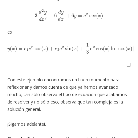
3
d
2
y
d
x
2
−
6
d
y
d
x
+
6
y
=
e
x
sec
(
x
)
es
y
(
x
)
=
c
1
e
x
cos
(
x
)
+
c
2
e
x
3
sin
x
e
x
(
x
sin
)
+
1
(
x
3
)
e
x
cos
(
x
)
ln
|
cos
(
x
)
|
+
1
◻
Con este ejemplo encontramos un buen momento para
reflexionar y darnos cuenta de que ya hemos avanzado
mucho, tan sólo observa el tipo de ecuación que acabamos
de resolver y no sólo eso, observa que tan compleja es la
solución general.
¡Sigamos adelante!.