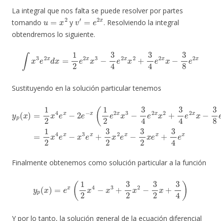
La integral que nos falta se puede resolver por partes
u
=
x
2
v
′
=
e
2
x
tomando
y
. Resolviendo la integral
obtendremos lo siguiente.
∫
x
3
e
2
x
d
x
=
1
2
e
2
x
x
3
−
3
4
e
2
x
x
2
+
3
4
e
2
x
x
−
3
8
e
2
x
Sustituyendo en la solución particular tenemos
y
p
(
x
)
=
e
1
2
2
x
)
x
=
4
1
e
2
x
x
−
4
2
e
e
x
−
−
x
x
(
1
3
2
e
x
e
+
2
3
x
x
2
3
x
−
2
3
e
x
4
−
e
3
2
2
x
x
x
2
e
x
+
+
3
3
4
4
e
e
2
x
x
x
−
3
8
Finalmente obtenemos como solución particular a la función
y
p
(
x
)
=
e
x
(
1
2
x
4
−
x
3
+
3
2
x
2
−
3
2
x
+
3
4
)
Y por lo tanto, la solución general de la ecuación diferencial