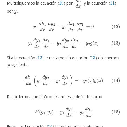
Multipliquemos la ecuación (
) por
y la ecuación (
)
y
2
por
.
(12)
y
1
d
k
1
d
x
d
y
2
d
x
+
y
2
d
k
2
d
x
d
y
2
d
x
=
0
(13)
y
2
d
y
1
d
x
d
k
1
d
x
+
y
2
d
y
2
d
x
d
k
2
d
x
=
y
2
g
(
x
)
12
13
Si a la ecuación (
) le restamos la ecuación (
) obtenemos
lo siguiente.
(14)
d
k
1
d
x
(
y
1
d
y
2
d
x
−
y
2
d
y
1
d
x
)
=
−
y
2
(
x
)
g
(
x
)
Recordemos que el Wronskiano esta definido como
(15)
W
(
y
1
,
y
2
)
=
y
1
d
y
2
d
x
−
y
2
d
y
1
d
x
14
Entonces la ecuación (
) la podemos escribir como