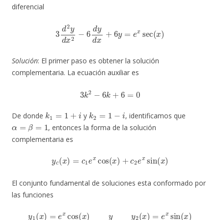
diferencial
3
d
2
y
d
x
2
−
6
d
y
d
x
+
6
y
=
e
x
sec
(
x
)
Solución
: El primer paso es obtener la solución
complementaria. La ecuación auxiliar es
3
k
2
−
6
k
+
6
=
0
k
1
=
1
+
i
k
2
=
1
−
i
De donde
y
, identificamos que
α
=
β
=
1
, entonces la forma de la solución
complementaria es
y
c
(
x
)
=
c
1
e
x
cos
(
x
)
+
c
2
e
x
sin
(
x
)
El conjunto fundamental de soluciones esta conformado por
las funciones
y
1
(
x
)
=
e
x
cos
(
x
)
y
y
2
(
x
)
=
e
x
sin
(
x
)