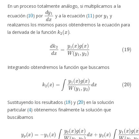
En un proceso totalmente análogo, si multiplicamos a la
10
d
y
1
d
x
11
y
1
ecuación (
) por
y a la ecuación (
) por
y
realizamos los mismos pasos obtendremos la ecuación para
k
2
(
x
)
la derivada de la función
.
(19)
d
k
2
d
x
=
y
1
(
x
)
g
(
x
)
W
(
y
1
,
y
2
)
Integrando obtendremos la función que buscamos
(20)
k
2
(
x
)
=
∫
y
1
(
x
)
g
(
x
)
W
(
y
1
,
y
2
)
d
x
18
20
Sustituyendo los resultados (
) y (
) en la solución
4
particular (
) obtenemos finalmente la solución que
buscábamos
(21)
y
p
(
x
)
=
−
y
1
(
x
)
∫
y
2
(
x
)
g
(
x
)
W
(
y
1
x
,
y
2
)
d
x
+
y
2
(
x
)
∫
y
1
(
x
)
g
(
x
)