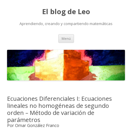
El blog de Leo
Aprendiendo, creando y compartiendo matemáticas
Saltar
Menú
al
contenido
Ecuaciones Diferenciales I: Ecuaciones
lineales no homogéneas de segundo
orden – Método de variación de
parámetros
Por Omar González Franco