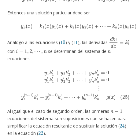
Entonces una solución particular debe ser
(24)
y
p
(
x
)
=
k
1
(
x
)
y
1
(
x
)
+
k
2
(
x
)
y
2
(
x
)
+
⋯
+
k
n
(
x
)
y
n
(
x
)
10
11
d
k
i
d
x
=
k
i
′
Análogo a las ecuaciones (
) y (
), las derivadas
i
=
1
,
2
,
⋯
,
n
n
con
se determinan del sistema de
ecuaciones
+
y
1
y
n
k
1
′
k
′
n
+
′
y
=
2
0
k
⋮
2
′
(25)
+
+
⋯
y
n
+
y
(
n
y
1
−
n
(
n
1
k
−
n
)
k
1
′
=
n
)
k
0
′
=
1
y
g
′
1
+
(
′
x
y
k
)
2
1
(
′
n
+
−
y
2
1
′
)
k
k
2
2
′
′
+
+
⋯
⋯
n
−
1
Al igual que el caso de segundo orden, las primeras
ecuaciones del sistema son suposiciones que se hacen para
24
simplificar la ecuación resultante de sustituir la solución (
)
22
en la ecuación (
).