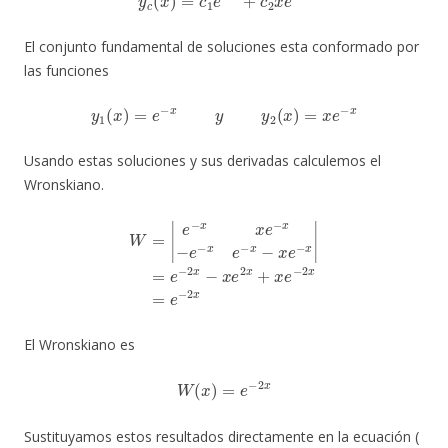
El conjunto fundamental de soluciones esta conformado por
las funciones
y
1
(
x
)
=
e
−
x
y
y
2
(
x
)
=
x
e
−
x
Usando estas soluciones y sus derivadas calculemos el
Wronskiano.
W
=
|
e
−
x
x
e
−
x
−
e
−
x
e
−
x
−
x
−
e
2
−
x
x
|
=
e
−
2
x
−
x
e
2
x
+
x
e
−
2
x
=
e
El Wronskiano es
W
(
x
)
=
e
−
2
x
Sustituyamos estos resultados directamente en la ecuación (