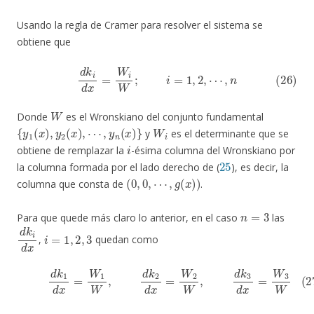
Usando la regla de Cramer para resolver el sistema se
obtiene que
(26)
d
k
i
d
x
=
W
i
W
;
i
=
1
,
2
,
⋯
,
n
W
Donde
es el Wronskiano del conjunto fundamental
{
y
1
(
x
)
,
y
2
(
x
)
,
⋯
,
y
n
(
x
)
}
W
i
y
es el determinante que se
i
obtiene de remplazar la
-ésima columna del Wronskiano por
25
la columna formada por el lado derecho de (
), es decir, la
(
0
,
0
,
⋯
,
g
(
x
)
)
columna que consta de
.
n
=
3
Para que quede más claro lo anterior, en el caso
las
d
k
i
d
x
i
=
1
,
2
,
3
,
quedan como
(27)
d
k
1
d
x
=
W
1
W
,
d
k
2
d
x
=
W
2
W
,
d
k
3
d
x
=
W
3
W