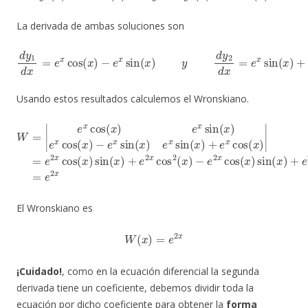
La derivada de ambas soluciones son
d
y
1
d
x
=
e
x
cos
(
x
)
−
e
x
sin
(
x
)
y
d
y
2
d
x
=
e
x
sin
(
x
)
+
e
x
cos
(
x
)
Usando estos resultados calculemos el Wronskiano.
−
e
x
sin
(
cos
x
2
)
(
e
x
x
)
W
sin
−
e
=
2
(
|
x
x
e
)
cos
x
+
cos
e
x
(
x
cos
(
)
x
sin
)
e
(
x
x
(
)
x
sin
|
)
=
+
e
e
(
x
2
2
)
x
x
e
cos
sin
x
cos
2
(
x
(
(
x
)
x
sin
)
)
=
e
(
2
x
)
x
+
e
2
x
El Wronskiano es
W
(
x
)
=
e
2
x
¡Cuidado!
, como en la ecuación diferencial la segunda
derivada tiene un coeficiente, debemos dividir toda la
ecuación por dicho coeficiente para obtener la
forma