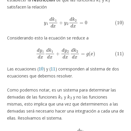
satisfacen la relación
(10)
y
1
d
k
1
d
x
+
y
2
d
k
2
d
x
=
0
Considerando esto la ecuación se reduce a
(11)
d
y
1
d
x
d
k
1
d
x
+
d
y
2
d
x
d
k
2
d
x
=
g
(
x
)
10
11
Las ecuaciones (
) y (
) corresponden al sistema de dos
ecuaciones que debemos resolver.
Como podemos notar, es un sistema para determinar las
k
1
k
2
derivadas de las funciones
y
y no las funciones
mismas, esto implica que una vez que determinemos a las
derivadas será necesario hacer una integración a cada una de
ellas. Resolvamos el sistema.
10
d
y
2
d
x
11