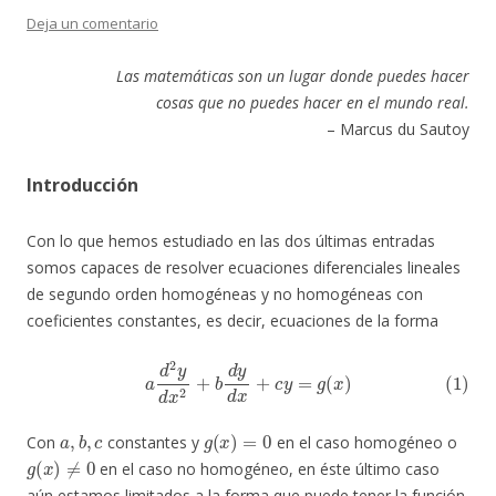
Deja un comentario
Las matemáticas son un lugar donde puedes hacer
cosas que no puedes hacer en el mundo real.
– Marcus du Sautoy
Introducción
Con lo que hemos estudiado en las dos últimas entradas
somos capaces de resolver ecuaciones diferenciales lineales
de segundo orden homogéneas y no homogéneas con
coeficientes constantes, es decir, ecuaciones de la forma
(1)
a
d
2
y
d
x
2
+
b
d
y
d
x
+
c
y
=
g
(
x
)
a
,
b
,
c
g
(
x
)
=
0
Con
constantes y
en el caso homogéneo o
g
(
x
)
≠
0
en el caso no homogéneo, en éste último caso
aún estamos limitados a la forma que puede tener la función