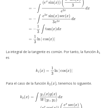
k
1
La integral de la tangente es común. Por tanto, la función
es
k
1
(
x
)
=
1
3
ln
|
cos
(
x
)
|
k
2
(
x
)
Para el caso de la función
, tenemos lo siguiente.
(
e
x
sec
(
k
x
2
)
3
(
x
)
e
)
=
2
∫
x
y
d
1
x
(
x
=
)
∫
g
e
(
2
x
x
)
W
cos
(
3
y
x
(
1
x
,
)
y
sec
2
)
d
(
x
x
)
=
3
∫
e
(
e
2
x
x
cos
d
x
=
(
x
1
)
3
)
∫
d
x
=
1