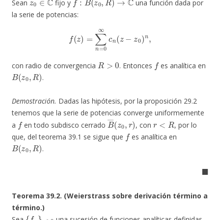
Sean
fijo y
una función dada por
la serie de potencias:
f
(
z
)
=
∑
n
=
0
∞
c
n
(
z
−
z
0
)
n
,
R
>
0
f
con radio de convergencia
. Entonces
es analítica en
B
(
z
0
,
R
)
.
Demostración.
Dadas las hipótesis, por la proposición 29.2
tenemos que la serie de potencias converge uniformemente
f
B
―
(
z
0
,
r
)
r
<
R
a
en todo subdisco cerrado
, con
, por lo
f
que, del teorema 39.1 se sigue que
es analítica en
B
(
z
0
,
R
)
.
◼
Teorema 39.2. (Weierstrass sobre derivación término a
término.)
{
f
n
}
n
≥
0
Sea
una sucesión de funciones analíticas definidas