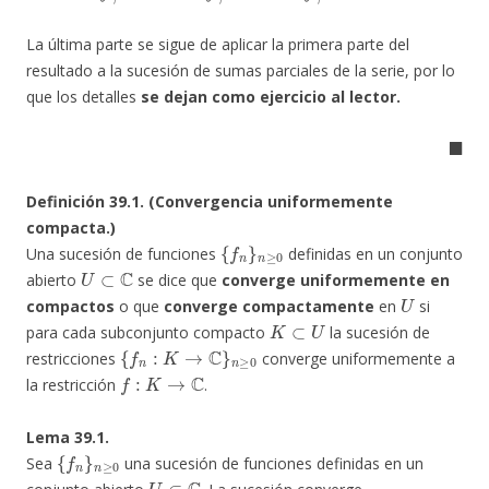
La última parte se sigue de aplicar la primera parte del
resultado a la sucesión de sumas parciales de la serie, por lo
que los detalles
se dejan como ejercicio al lector.
◼
Definición 39.1. (Convergencia uniformemente
compacta.)
{
f
n
}
n
≥
0
Una sucesión de funciones
definidas en un conjunto
U
⊂
C
abierto
se dice que
converge uniformemente en
U
compactos
o que
converge compactamente
en
si
K
⊂
U
para cada subconjunto compacto
la sucesión de
{
f
n
:
K
→
C
}
n
≥
0
restricciones
converge uniformemente a
f
:
K
→
C
la restricción
.
Lema 39.1.
{
f
n
}
n
≥
0
Sea
una sucesión de funciones definidas en un
U
⊂
C