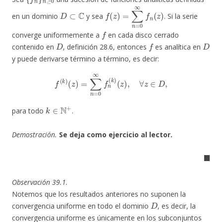
D
⊂
C
f
(
z
)
=
∑
n
=
0
∞
f
n
(
z
)
en un dominio
y sea
. Si la serie
f
converge uniformemente a
en cada disco cerrado
D
f
D
contenido en
, definición 28.6, entonces
es analítica en
y puede derivarse término a término, es decir:
f
(
k
)
(
z
)
=
∑
n
=
0
∞
f
n
(
k
)
(
z
)
,
∀
z
∈
D
,
k
∈
N
+
para todo
.
Demostración.
Se deja como ejercicio al lector.
◼
Observación 39.1.
Notemos que los resultados anteriores no suponen la
D
convergencia uniforme en todo el dominio
, es decir, la
convergencia uniforme es únicamente en los subconjuntos