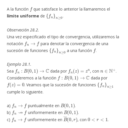
f
A la función
que satisface lo anterior la llamaremos el
{
f
n
}
n
≥
0
límite uniforme
de
.
Observación 28.2.
Una vez especificado el tipo de convergencia, utilizaremos la
f
n
→
f
notación
para denotar la convergencia de una
{
f
n
}
n
≥
0
f
sucesión de funciones
a una función
.
Ejemplo 28.1.
f
n
:
B
(
0
,
1
)
→
C
f
n
(
z
)
=
z
n
n
∈
N
+
Sea
dada por
, con
.
f
:
B
(
0
,
1
)
→
C
Consideremos a la función
dada por
f
(
z
)
=
0
{
f
n
}
n
≥
1
. Veamos que la sucesión de funciones
cumple lo siguiente.
f
n
→
f
B
(
0
,
1
)
a)
puntualmente en
.
f
n
↛
f
B
(
0
,
1
)
b)
uniformemente en
.
f
n
→
f
B
―
(
0
,
r
)
0
<
r
<
1
c)
uniformemente en
, con
.