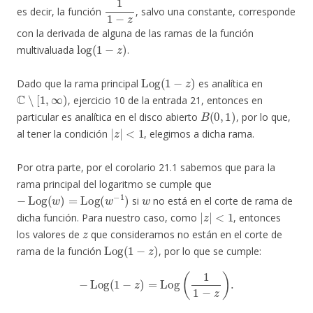
1
1
−
z
es decir, la función
, salvo una constante, corresponde
con la derivada de alguna de las ramas de la función
log
(
1
−
z
)
multivaluada
.
Log
(
1
−
z
)
Dado que la rama principal
es analítica en
C
∖
[
1
,
∞
)
, ejercicio 10 de la entrada 21, entonces en
B
(
0
,
1
)
particular es analítica en el disco abierto
, por lo que,
|
z
|
<
1
al tener la condición
, elegimos a dicha rama.
Por otra parte, por el corolario 21.1 sabemos que para la
rama principal del logaritmo se cumple que
−
Log
(
w
)
=
Log
(
w
−
1
)
w
si
no está en el corte de rama de
|
z
|
<
1
dicha función. Para nuestro caso, como
, entonces
z
los valores de
que consideramos no están en el corte de
Log
(
1
−
z
)
rama de la función
, por lo que se cumple:
−
Log
(
1
−
z
)
=
Log
(
1
1
−
z
)
.