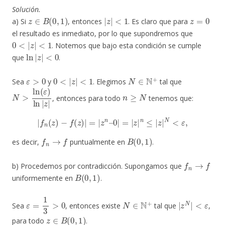
Solución.
z
∈
B
(
0
,
1
)
|
z
|
<
1
z
=
0
a) Si
, entonces
. Es claro que para
el resultado es inmediato, por lo que supondremos que
0
<
|
z
|
<
1
. Notemos que bajo esta condición se cumple
ln
|
z
|
<
0
que
.
ε
>
0
0
<
|
z
|
<
1
N
∈
N
+
Sea
y
. Elegimos
tal que
N
>
ln
(
ε
)
ln
|
z
|
n
≥
N
, entonces para todo
tenemos que:
|
f
n
(
z
)
−
f
(
z
)
|
=
|
z
n
–
0
|
=
|
z
|
n
≤
|
z
|
N
<
ε
,
f
n
→
f
B
(
0
,
1
)
es decir,
puntualmente en
.
f
n
→
f
b) Procedemos por contradicción. Supongamos que
B
(
0
,
1
)
uniformemente en
.
ε
=
1
3
>
0
N
∈
N
+
|
z
N
|
<
ε
Sea
, entonces existe
tal que
,
z
∈
B
(
0
,
1
)
para todo
.