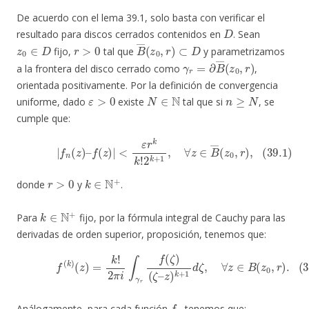
De acuerdo con el lema 39.1, solo basta con verificar el
D
resultado para discos cerrados contenidos en
. Sean
z
0
∈
D
r
>
0
B
―
(
z
0
,
r
)
⊂
D
fijo,
tal que
y parametrizamos
γ
r
=
∂
B
―
(
z
0
,
r
)
a la frontera del disco cerrado como
,
orientada positivamente. Por la definición de convergencia
ε
>
0
N
∈
N
n
≥
N
uniforme, dado
existe
tal que si
, se
cumple que:
(39.1)
|
f
n
(
z
)
–
f
(
z
)
|
<
ε
r
k
k
!
2
k
+
1
,
∀
z
∈
B
―
(
z
0
,
r
)
,
r
>
0
k
∈
N
+
donde
y
.
k
∈
N
+
Para
fijo, por la fórmula integral de Cauchy para las
derivadas de orden superior, proposición, tenemos que:
(39.2)
f
(
k
)
(
z
)
=
k
!
2
π
i
∫
γ
r
f
(
ζ
)
(
ζ
–
z
)
k
+
1
d
ζ
,
∀
z
∈
B
(
z
0
,
r
)
.
f
n
Análogamente, para cada función
tenemos que: