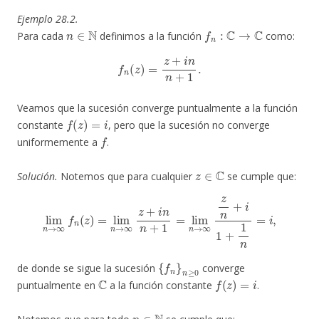
Ejemplo 28.2.
n
∈
N
f
n
:
C
→
C
Para cada
definimos a la función
como:
f
n
(
z
)
=
z
+
i
n
n
+
1
.
Veamos que la sucesión converge puntualmente a la función
f
(
z
)
=
i
constante
, pero que la sucesión no converge
f
uniformemente a
.
z
∈
C
Solución.
Notemos que para cualquier
se cumple que:
lim
n
→
∞
f
n
(
z
)
=
lim
n
→
∞
z
+
i
n
,
n
+
1
=
lim
n
→
∞
z
n
+
i
1
+
1
n
=
i
{
f
n
}
n
≥
0
de donde se sigue la sucesión
converge
C
f
(
z
)
=
i
puntualmente en
a la función constante
.
n
∈
N