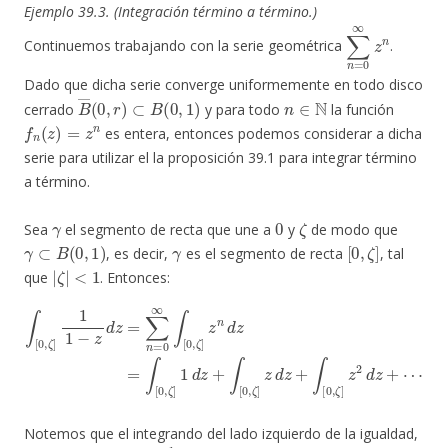
Ejemplo 39.3. (Integración término a término.)
∑
n
=
0
∞
z
n
Continuemos trabajando con la serie geométrica
.
Dado que dicha serie converge uniformemente en todo disco
B
―
(
0
,
r
)
⊂
B
(
0
,
1
)
n
∈
N
cerrado
y para todo
la función
f
n
(
z
)
=
z
n
es entera, entonces podemos considerar a dicha
serie para utilizar el la proposición 39.1 para integrar término
a término.
γ
0
ζ
Sea
el segmento de recta que une a
y
de modo que
γ
⊂
B
(
0
,
1
)
γ
[
0
,
ζ
]
, es decir,
es el segmento de recta
, tal
|
ζ
|
<
1
que
. Entonces:
∫
[
0
,
ζ
]
1
1
−
z
d
z
=
∑
n
=
0
+
∞
∫
[
∫
0
[
,
0
ζ
,
]
ζ
z
]
2
z
d
n
d
z
+
z
⋯
=
∫
[
0
,
ζ
]
1
d
z
+
∫
[
0
,
ζ
]
z
d
z
Notemos que el integrando del lado izquierdo de la igualdad,