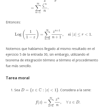
Entonces:
Log
(
1
1
−
z
)
=
∑
n
=
0
∞
z
n
+
1
n
+
1
,
si
|
z
|
≤
r
<
1.
Notemos que habíamos llegado al mismo resultado en el
ejercicio 5 de la entrada 30, sin embargo, utilizando el
teorema de integración término a término el procedimiento
fue más sencillo.
Tarea moral
D
=
{
z
∈
C
:
|
z
|
<
1
}
Sea
. Considera a la serie:
f
(
z
)
=
∑
n
=
1
∞
z
n
n
,
∀
z
∈
D
.