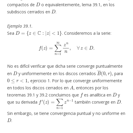
D
compactos de
o equivalentemente, lema 39.1, en los
D
subdiscos cerrados en
.
Ejemplo 39.1.
D
=
{
z
∈
C
:
|
z
|
<
1
}
Sea
. Consideremos a la serie:
f
(
z
)
=
∑
n
=
1
∞
z
n
n
,
∀
z
∈
D
.
No es difícil verificar que dicha serie converge puntualmente
D
B
―
(
0
,
r
)
en
y uniformemente en los discos cerrados
, para
0
≤
r
<
1
, ejercicio 1. Por lo que converge uniformemente
A
en todos los discos cerrados en
, entonces por los
f
D
teoremas 39.1 y 39.2 concluimos que
es analítica en
y
f
′
(
z
)
=
∑
n
=
1
z
n
−
1
D
que su derivada
también converge en
.
Sin embargo, se tiene convergencia puntual y no uniforme en
D
.