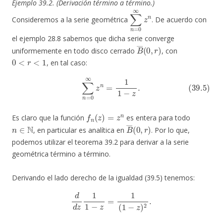
Ejemplo 39.2. (Derivación término a término.)
∑
n
=
0
∞
z
n
Consideremos a la serie geométrica
. De acuerdo con
el ejemplo 28.8 sabemos que dicha serie converge
B
―
(
0
,
r
)
uniformemente en todo disco cerrado
, con
0
<
r
<
1
, en tal caso:
(39.5)
∑
n
=
0
∞
z
n
=
1
1
−
z
.
f
n
(
z
)
=
z
n
Es claro que la función
es entera para todo
n
∈
N
B
―
(
0
,
r
)
, en particular es analítica en
. Por lo que,
podemos utilizar el teorema 39.2 para derivar a la serie
geométrica término a término.
Derivando el lado derecho de la igualdad (39.5) tenemos:
d
d
z
1
1
−
z
=
1
(
1
−
z
)
2
.