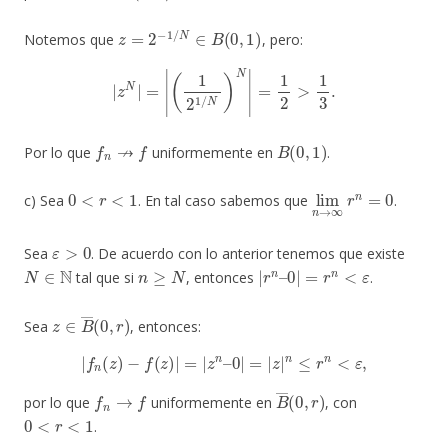
z
=
2
−
1
/
N
∈
B
(
0
,
1
)
Notemos que
, pero:
|
z
N
|
=
|
(
1
2
1
/
N
)
N
|
=
1
2
>
1
3
.
f
n
↛
f
B
(
0
,
1
)
Por lo que
uniformemente en
.
0
<
r
<
1
lim
n
→
∞
r
n
=
0
c) Sea
. En tal caso sabemos que
.
ε
>
0
Sea
. De acuerdo con lo anterior tenemos que existe
N
∈
N
n
≥
N
|
r
n
–
0
|
=
r
n
<
ε
tal que si
, entonces
.
z
∈
B
―
(
0
,
r
)
Sea
, entonces:
|
f
n
(
z
)
−
f
(
z
)
|
=
|
z
n
–
0
|
=
|
z
|
n
≤
r
n
<
ε
,
f
n
→
f
B
―
(
0
,
r
)
por lo que
uniformemente en
, con
0
<
r
<
1
.