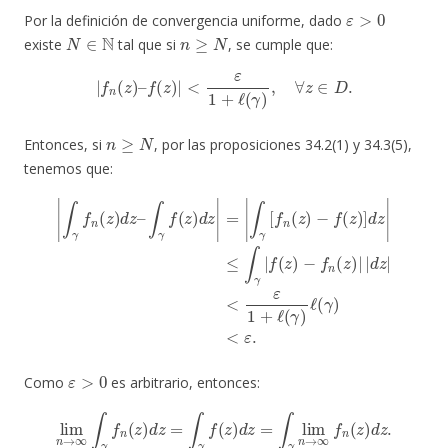
ε
>
0
Por la definición de convergencia uniforme, dado
N
∈
N
n
≥
N
existe
tal que si
, se cumple que:
|
f
n
(
z
)
–
f
(
z
)
|
<
ε
1
+
ℓ
(
γ
)
,
∀
z
∈
D
.
n
≥
N
Entonces, si
, por las proposiciones 34.2(1) y 34.3(5),
tenemos que:
|
∫
γ
f
n
(
z
)
d
z
−
–
f
∫
n
γ
(
f
z
(
z
)
|
)
d
|
z
d
|
z
=
|
|
<
∫
ε
γ
1
[
+
f
n
ℓ
(
(
z
γ
)
)
−
ℓ
f
(
(
γ
z
)
)
<
]
d
ε
.
z
|
≤
∫
γ
|
f
(
z
)
ε
>
0
Como
es arbitrario, entonces:
lim
n
→
∞
∫
γ
f
n
(
z
)
d
z
=
∫
γ
f
(
z
)
d
z
=
∫
γ
lim
n
→
∞
f
n
(
z
)
d
z
.