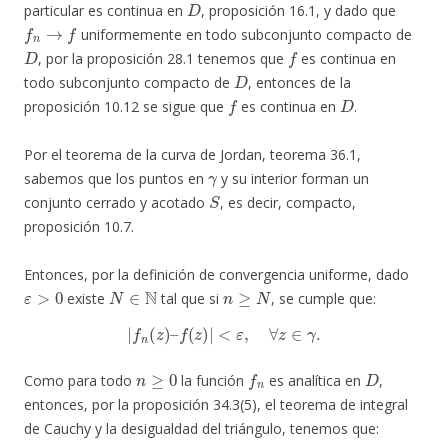
particular es continua en
, proposición 16.1, y dado que
f
n
→
f
uniformemente en todo subconjunto compacto de
D
f
, por la proposición 28.1 tenemos que
es continua en
D
todo subconjunto compacto de
, entonces de la
f
D
proposición 10.12 se sigue que
es continua en
.
Por el teorema de la curva de Jordan, teorema 36.1,
γ
sabemos que los puntos en
y su interior forman un
S
conjunto cerrado y acotado
, es decir, compacto,
proposición 10.7.
Entonces, por la definición de convergencia uniforme, dado
ε
>
0
N
∈
N
n
≥
N
existe
tal que si
, se cumple que:
|
f
n
(
z
)
–
f
(
z
)
|
<
ε
,
∀
z
∈
γ
.
n
≥
0
f
n
D
Como para todo
la función
es analítica en
,
entonces, por la proposición 34.3(5), el teorema de integral
de Cauchy y la desigualdad del triángulo, tenemos que: