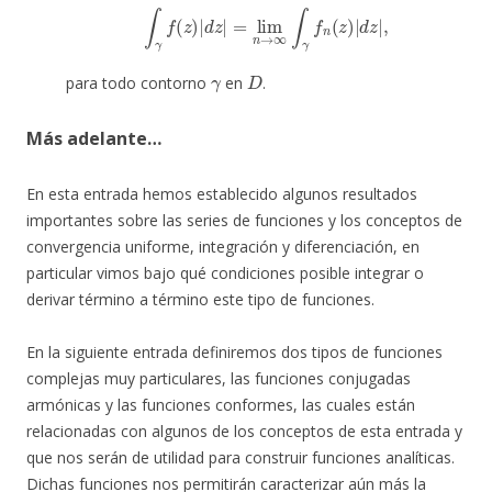
∫
γ
f
(
z
)
|
d
z
|
=
lim
n
→
∞
∫
γ
f
n
(
z
)
|
d
z
|
,
γ
D
para todo contorno
en
.
Más adelante…
En esta entrada hemos establecido algunos resultados
importantes sobre las series de funciones y los conceptos de
convergencia uniforme, integración y diferenciación, en
particular vimos bajo qué condiciones posible integrar o
derivar término a término este tipo de funciones.
En la siguiente entrada definiremos dos tipos de funciones
complejas muy particulares, las funciones conjugadas
armónicas y las funciones conformes, las cuales están
relacionadas con algunos de los conceptos de esta entrada y
que nos serán de utilidad para construir funciones analíticas.
Dichas funciones nos permitirán caracterizar aún más la