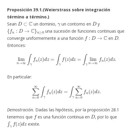
Proposición 39.1.(Weierstrass sobre integración
término a término.)
D
⊂
C
γ
D
Sean
un dominio,
un contorno en
y
{
f
n
:
D
→
C
}
n
≥
0
una sucesión de funciones continuas que
f
:
D
→
C
D
converge uniformemente a una función
en
.
Entonces:
lim
n
→
∞
∫
γ
f
n
(
z
)
d
z
=
∫
γ
f
(
z
)
d
z
=
∫
γ
lim
n
→
∞
f
n
(
z
)
d
z
.
En particular:
∑
n
=
0
∞
∫
γ
f
n
(
z
)
d
z
=
∫
γ
∑
n
=
0
∞
f
n
(
z
)
d
z
.
Demostración.
Dadas las hipótesis, por la proposición 28.1
f
D
tenemos que
es una función continua en
, por lo que
∫
γ
f
(
z
)
d
z
existe.