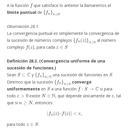
f
A la función
que satisface lo anterior la llamaremos el
{
f
n
}
n
≥
0
límite puntual
de
.
Observación 28.1.
La convergencia puntual es simplemente la convergencia de
{
f
n
(
z
)
}
n
≥
0
la sucesión de números complejos
al número
f
(
z
)
z
∈
S
complejo
, para cada
Definición 28.3. (Convergencia uniforme de una
sucesión de funciones.)
S
⊂
C
{
f
n
}
n
≥
0
S
Sean
y
una sucesión de funciones en
.
{
f
n
}
n
≥
0
Diremos que la sucesión
converge
S
f
:
S
→
C
uniformemente
en
a una función
si para
ε
>
0
N
∈
N
ε
todo
existe
, que depende únicamente de
, tal
n
≥
N
que si
, entonces:
|
f
n
(
z
)
–
f
(
z
)
|
<
ε
,
z
∈
S
para todo
.