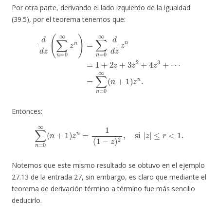
Por otra parte, derivando el lado izquierdo de la igualdad
(39.5), por el teorema tenemos que:
d
d
z
(
∑
n
=
0
∞
z
n
)
=
∑
=
n
∑
=
n
0
=
∞
0
d
∞
d
(
n
z
+
z
n
1
=
)
z
1
n
+
.
2
z
+
3
z
2
+
4
z
3
+
⋯
Entonces:
∑
n
=
0
∞
(
n
+
1
)
z
n
=
1
(
1
−
z
)
2
,
si
|
z
|
≤
r
<
1.
Notemos que este mismo resultado se obtuvo en el ejemplo
27.13 de la entrada 27, sin embargo, es claro que mediante el
teorema de derivación término a término fue más sencillo
deducirlo.