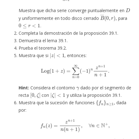
D
Muestra que dicha serie converge puntualemente en
B
―
(
0
,
r
)
y uniformemente en todo disco cerrado
, para
0
≤
r
<
1
.
Completa la demostración de la proposición 39.1.
Demuestra el lema 39.1.
Prueba el teorema 39.2.
|
z
|
<
1
Muestra que si
, entonces:
Log
(
1
+
z
)
=
∑
n
=
0
∞
(
−
1
)
n
z
n
+
1
n
+
1
.
γ
Hint:
Considera el contorno
dado por el segmento de
[
0
,
ζ
]
|
ζ
|
<
1
recta
con
y utiliza la proposición 39.1.
{
f
n
}
n
≥
1
Muestra que la sucesión de funciones
, dada
por:
f
n
(
z
)
=
z
n
+
1
n
(
n
+
1
)
,
∀
n
∈
N
+
,
B
(
0
,
1
)