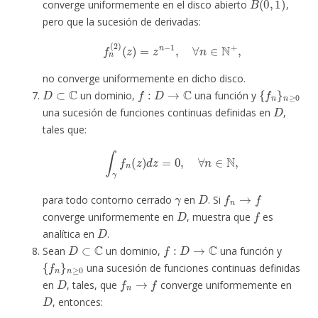
converge uniformemente en el disco abierto
,
pero que la sucesión de derivadas:
f
n
(
2
)
(
z
)
=
z
n
−
1
,
∀
n
∈
N
+
,
no converge uniformemente en dicho disco.
D
⊂
C
f
:
D
→
C
{
f
n
}
n
≥
0
un dominio,
una función y
D
una sucesión de funciones continuas definidas en
,
tales que:
∫
γ
f
n
(
z
)
d
z
=
0
,
∀
n
∈
N
,
γ
D
f
n
→
f
para todo contorno cerrado
en
. Si
D
f
converge uniformemente en
, muestra que
es
D
analítica en
.
D
⊂
C
f
:
D
→
C
Sean
un dominio,
una función y
{
f
n
}
n
≥
0
una sucesión de funciones continuas definidas
D
f
n
→
f
en
, tales, que
converge uniformemente en
D
, entonces: