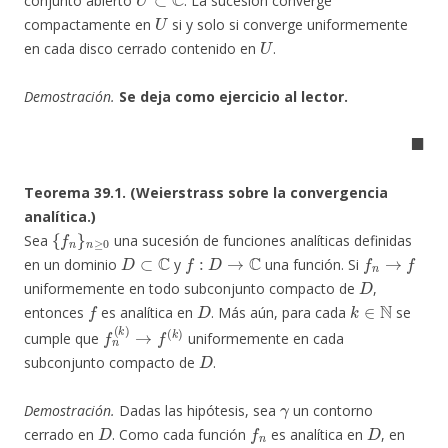
conjunto abierto
. La sucesión converge
U
compactamente en
si y solo si converge uniformemente
U
en cada disco cerrado contenido en
.
Demostración.
Se deja como ejercicio al lector.
◼
Teorema 39.1. (Weierstrass sobre la convergencia
analítica.)
{
f
n
}
n
≥
0
Sea
una sucesión de funciones analíticas definidas
D
⊂
C
f
:
D
→
C
f
n
→
f
en un dominio
y
una función. Si
D
uniformemente en todo subconjunto compacto de
,
f
D
k
∈
N
entonces
es analítica en
. Más aún, para cada
se
f
n
(
k
)
→
f
(
k
)
cumple que
uniformemente en cada
D
subconjunto compacto de
.
γ
Demostración.
Dadas las hipótesis, sea
un contorno
D
f
n
D
cerrado en
. Como cada función
es analítica en
, en
D