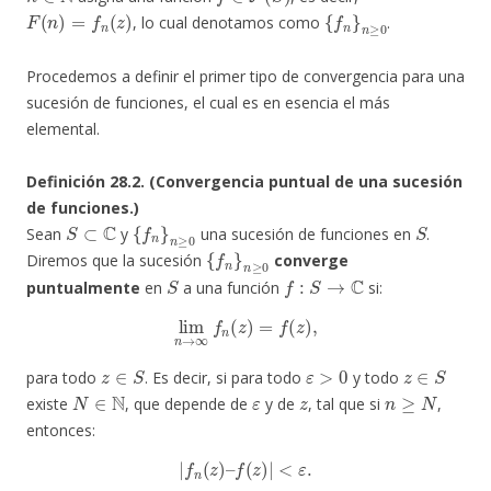
F
(
n
)
=
f
n
(
z
)
{
f
n
}
n
≥
0
, lo cual denotamos como
.
Procedemos a definir el primer tipo de convergencia para una
sucesión de funciones, el cual es en esencia el más
elemental.
Definición 28.2. (Convergencia puntual de una sucesión
de funciones.)
S
⊂
C
{
f
n
}
n
≥
0
S
Sean
y
una sucesión de funciones en
.
{
f
n
}
n
≥
0
Diremos que la sucesión
converge
S
f
:
S
→
C
puntualmente
en
a una función
si:
lim
n
→
∞
f
n
(
z
)
=
f
(
z
)
,
z
∈
S
ε
>
0
z
∈
S
para todo
. Es decir, si para todo
y todo
N
∈
N
ε
z
n
≥
N
existe
, que depende de
y de
, tal que si
,
entonces:
|
f
n
(
z
)
–
f
(
z
)
|
<
ε
.