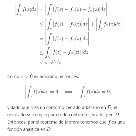
−
f
n
|
(
z
∫
)
γ
]
f
d
(
z
z
)
|
d
+
z
|
|
∫
=
γ
|
f
−
n
∫
f
γ
(
n
z
[
f
)
(
d
z
(
z
)
z
|
)
−
|
|
=
f
d
n
|
z
(
∫
z
|
γ
)
<
[
+
f
ε
f
(
⋅
n
z
ℓ
)
(
(
−
z
γ
)
f
)
]
n
.
d
(
z
z
|
)
]
≤
d
|
z
∫
|
γ
≤
[
∫
f
(
γ
z
|
)
f
(
z
)
ε
>
0
Como
es arbitrario, entonces:
|
∫
γ
f
(
z
)
d
z
|
=
0
⟹
∫
γ
f
(
z
)
d
z
=
0
,
γ
D
y dado que
es un contorno cerrado arbitrario en
, el
γ
D
resultado se cumple para todo contorno cerrado
en
.
f
Entonces, por el teorema de Morera tenemos que
es una
D
función analítica en
.