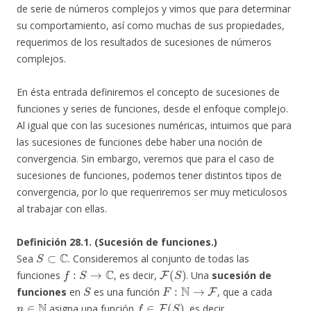
de serie de números complejos y vimos que para determinar
su comportamiento, así como muchas de sus propiedades,
requerimos de los resultados de sucesiones de números
complejos.
En ésta entrada definiremos el concepto de sucesiones de
funciones y series de funciones, desde el enfoque complejo.
Al igual que con las sucesiones numéricas, intuimos que para
las sucesiones de funciones debe haber una noción de
convergencia. Sin embargo, veremos que para el caso de
sucesiones de funciones, podemos tener distintos tipos de
convergencia, por lo que requeriremos ser muy meticulosos
al trabajar con ellas.
Definición 28.1. (Sucesión de funciones.)
S
⊂
C
Sea
. Consideremos al conjunto de todas las
f
:
S
→
C
F
(
S
)
funciones
, es decir,
. Una
sucesión de
S
F
:
N
→
F
funciones
en
es una función
, que a cada
n
∈
N
f
∈
F
(
S
)
asigna una función
, es decir,