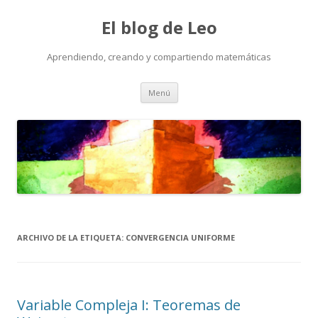
El blog de Leo
Aprendiendo, creando y compartiendo matemáticas
Saltar
Menú
al
contenido
ARCHIVO DE LA ETIQUETA:
CONVERGENCIA UNIFORME
Variable Compleja I: Teoremas de