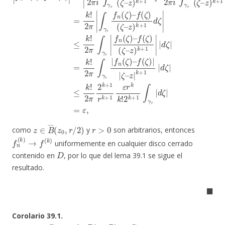
z
∈
B
―
(
z
0
,
r
/
2
)
r
>
0
como
y
son arbitrarios, entonces
f
n
(
k
)
→
f
(
k
)
uniformemente en cualquier disco cerrado
D
contenido en
, por lo que del lema 39.1 se sigue el
resultado.
◼
Corolario 39.1.
z
0
∈
C
f
:
B
(
z
0
,
R
)
→
C