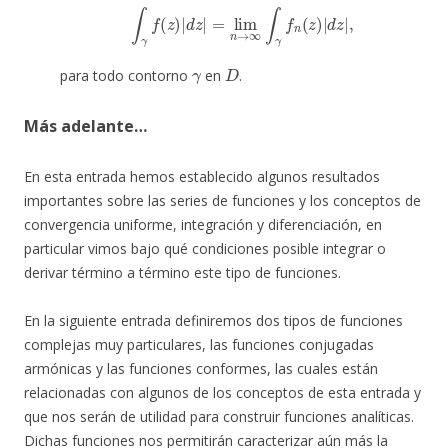
∫
γ
f
(
z
)
|
d
z
|
=
lim
n
→
∞
∫
γ
f
n
(
z
)
|
d
z
|
,
γ
D
para todo contorno
en
.
Más adelante…
En esta entrada hemos establecido algunos resultados
importantes sobre las series de funciones y los conceptos de
convergencia uniforme, integración y diferenciación, en
particular vimos bajo qué condiciones posible integrar o
derivar término a término este tipo de funciones.
En la siguiente entrada definiremos dos tipos de funciones
complejas muy particulares, las funciones conjugadas
armónicas y las funciones conformes, las cuales están
relacionadas con algunos de los conceptos de esta entrada y
que nos serán de utilidad para construir funciones analíticas.
Dichas funciones nos permitirán caracterizar aún más la