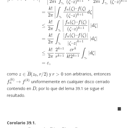
z
∈
B
―
(
z
0
,
r
/
2
)
r
>
0
como
y
son arbitrarios, entonces
f
n
(
k
)
→
f
(
k
)
uniformemente en cualquier disco cerrado
D
contenido en
, por lo que del lema 39.1 se sigue el
resultado.
◼
Corolario 39.1.
z
0
∈
C
f
:
B
(
z
0
,
R
)
→
C