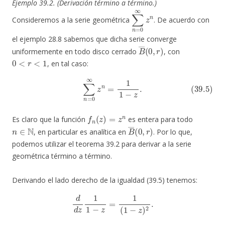
Ejemplo 39.2. (Derivación término a término.)
∑
n
=
0
∞
z
n
Consideremos a la serie geométrica
. De acuerdo con
el ejemplo 28.8 sabemos que dicha serie converge
B
―
(
0
,
r
)
uniformemente en todo disco cerrado
, con
0
<
r
<
1
, en tal caso:
(39.5)
∑
n
=
0
∞
z
n
=
1
1
−
z
.
f
n
(
z
)
=
z
n
Es claro que la función
es entera para todo
n
∈
N
B
―
(
0
,
r
)
, en particular es analítica en
. Por lo que,
podemos utilizar el teorema 39.2 para derivar a la serie
geométrica término a término.
Derivando el lado derecho de la igualdad (39.5) tenemos:
d
d
z
1
1
−
z
=
1
(
1
−
z
)
2
.