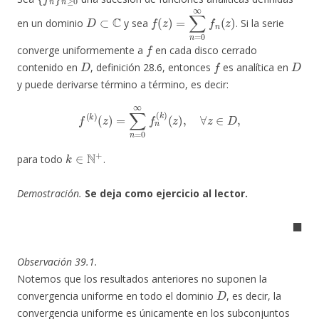
D
⊂
C
f
(
z
)
=
∑
n
=
0
∞
f
n
(
z
)
en un dominio
y sea
. Si la serie
f
converge uniformemente a
en cada disco cerrado
D
f
D
contenido en
, definición 28.6, entonces
es analítica en
y puede derivarse término a término, es decir:
f
(
k
)
(
z
)
=
∑
n
=
0
∞
f
n
(
k
)
(
z
)
,
∀
z
∈
D
,
k
∈
N
+
para todo
.
Demostración.
Se deja como ejercicio al lector.
◼
Observación 39.1.
Notemos que los resultados anteriores no suponen la
D
convergencia uniforme en todo el dominio
, es decir, la
convergencia uniforme es únicamente en los subconjuntos