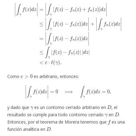
−
f
n
|
(
z
∫
)
γ
]
f
d
(
z
z
)
|
d
+
z
|
|
∫
=
γ
|
f
−
n
∫
f
γ
(
n
z
[
f
)
(
d
z
(
z
)
z
|
)
−
|
|
=
f
d
n
|
z
(
∫
z
|
γ
)
<
[
+
f
ε
f
(
⋅
n
z
ℓ
)
(
(
−
z
γ
)
f
)
]
n
.
d
(
z
z
|
)
]
≤
d
|
z
∫
|
γ
≤
[
∫
f
(
γ
z
|
)
f
(
z
)
ε
>
0
Como
es arbitrario, entonces:
|
∫
γ
f
(
z
)
d
z
|
=
0
⟹
∫
γ
f
(
z
)
d
z
=
0
,
γ
D
y dado que
es un contorno cerrado arbitrario en
, el
γ
D
resultado se cumple para todo contorno cerrado
en
.
f
Entonces, por el teorema de Morera tenemos que
es una
D
función analítica en
.