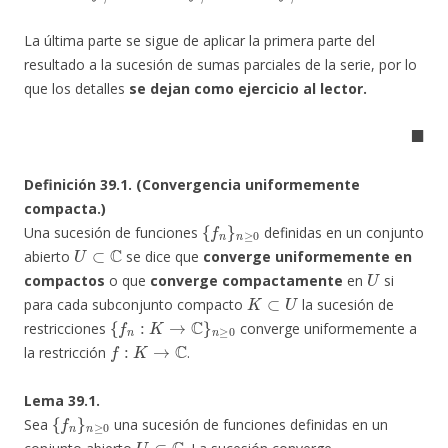
La última parte se sigue de aplicar la primera parte del
resultado a la sucesión de sumas parciales de la serie, por lo
que los detalles
se dejan como ejercicio al lector.
◼
Definición 39.1. (Convergencia uniformemente
compacta.)
{
f
n
}
n
≥
0
Una sucesión de funciones
definidas en un conjunto
U
⊂
C
abierto
se dice que
converge uniformemente en
U
compactos
o que
converge compactamente
en
si
K
⊂
U
para cada subconjunto compacto
la sucesión de
{
f
n
:
K
→
C
}
n
≥
0
restricciones
converge uniformemente a
f
:
K
→
C
la restricción
.
Lema 39.1.
{
f
n
}
n
≥
0
Sea
una sucesión de funciones definidas en un
U
⊂
C