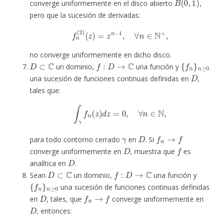
converge uniformemente en el disco abierto
,
pero que la sucesión de derivadas:
f
n
(
2
)
(
z
)
=
z
n
−
1
,
∀
n
∈
N
+
,
no converge uniformemente en dicho disco.
D
⊂
C
f
:
D
→
C
{
f
n
}
n
≥
0
un dominio,
una función y
D
una sucesión de funciones continuas definidas en
,
tales que:
∫
γ
f
n
(
z
)
d
z
=
0
,
∀
n
∈
N
,
γ
D
f
n
→
f
para todo contorno cerrado
en
. Si
D
f
converge uniformemente en
, muestra que
es
D
analítica en
.
D
⊂
C
f
:
D
→
C
Sean
un dominio,
una función y
{
f
n
}
n
≥
0
una sucesión de funciones continuas definidas
D
f
n
→
f
en
, tales, que
converge uniformemente en
D
, entonces: