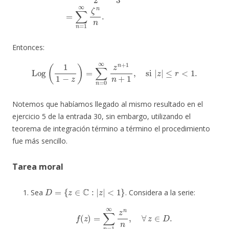
Entonces:
Log
(
1
1
−
z
)
=
∑
n
=
0
∞
z
n
+
1
n
+
1
,
si
|
z
|
≤
r
<
1.
Notemos que habíamos llegado al mismo resultado en el
ejercicio 5 de la entrada 30, sin embargo, utilizando el
teorema de integración término a término el procedimiento
fue más sencillo.
Tarea moral
D
=
{
z
∈
C
:
|
z
|
<
1
}
Sea
. Considera a la serie:
f
(
z
)
=
∑
n
=
1
∞
z
n
n
,
∀
z
∈
D
.