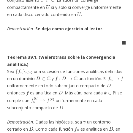
conjunto abierto
. La sucesión converge
U
compactamente en
si y solo si converge uniformemente
U
en cada disco cerrado contenido en
.
Demostración.
Se deja como ejercicio al lector.
◼
Teorema 39.1. (Weierstrass sobre la convergencia
analítica.)
{
f
n
}
n
≥
0
Sea
una sucesión de funciones analíticas definidas
D
⊂
C
f
:
D
→
C
f
n
→
f
en un dominio
y
una función. Si
D
uniformemente en todo subconjunto compacto de
,
f
D
k
∈
N
entonces
es analítica en
. Más aún, para cada
se
f
n
(
k
)
→
f
(
k
)
cumple que
uniformemente en cada
D
subconjunto compacto de
.
γ
Demostración.
Dadas las hipótesis, sea
un contorno
D
f
n
D
cerrado en
. Como cada función
es analítica en
, en
D