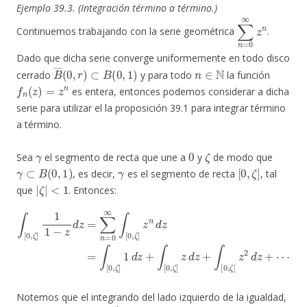
Ejemplo 39.3. (Integración término a término.)
∑
n
=
0
∞
z
n
Continuemos trabajando con la serie geométrica
.
Dado que dicha serie converge uniformemente en todo disco
B
―
(
0
,
r
)
⊂
B
(
0
,
1
)
n
∈
N
cerrado
y para todo
la función
f
n
(
z
)
=
z
n
es entera, entonces podemos considerar a dicha
serie para utilizar el la proposición 39.1 para integrar término
a término.
γ
0
ζ
Sea
el segmento de recta que une a
y
de modo que
γ
⊂
B
(
0
,
1
)
γ
[
0
,
ζ
]
, es decir,
es el segmento de recta
, tal
|
ζ
|
<
1
que
. Entonces:
∫
[
0
,
ζ
]
1
1
−
z
d
z
=
∑
n
=
0
+
∞
∫
[
∫
0
[
,
0
ζ
,
]
ζ
z
]
2
z
d
n
d
z
+
z
⋯
=
∫
[
0
,
ζ
]
1
d
z
+
∫
[
0
,
ζ
]
z
d
z
Notemos que el integrando del lado izquierdo de la igualdad,