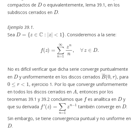
D
compactos de
o equivalentemente, lema 39.1, en los
D
subdiscos cerrados en
.
Ejemplo 39.1.
D
=
{
z
∈
C
:
|
z
|
<
1
}
Sea
. Consideremos a la serie:
f
(
z
)
=
∑
n
=
1
∞
z
n
n
,
∀
z
∈
D
.
No es difícil verificar que dicha serie converge puntualmente
D
B
―
(
0
,
r
)
en
y uniformemente en los discos cerrados
, para
0
≤
r
<
1
, ejercicio 1. Por lo que converge uniformemente
A
en todos los discos cerrados en
, entonces por los
f
D
teoremas 39.1 y 39.2 concluimos que
es analítica en
y
f
′
(
z
)
=
∑
n
=
1
z
n
−
1
D
que su derivada
también converge en
.
Sin embargo, se tiene convergencia puntual y no uniforme en
D
.