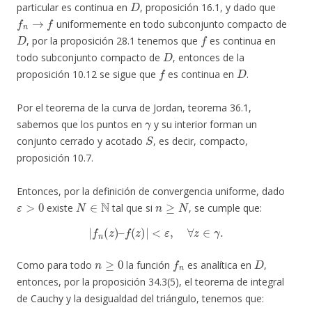
particular es continua en
, proposición 16.1, y dado que
f
n
→
f
uniformemente en todo subconjunto compacto de
D
f
, por la proposición 28.1 tenemos que
es continua en
D
todo subconjunto compacto de
, entonces de la
f
D
proposición 10.12 se sigue que
es continua en
.
Por el teorema de la curva de Jordan, teorema 36.1,
γ
sabemos que los puntos en
y su interior forman un
S
conjunto cerrado y acotado
, es decir, compacto,
proposición 10.7.
Entonces, por la definición de convergencia uniforme, dado
ε
>
0
N
∈
N
n
≥
N
existe
tal que si
, se cumple que:
|
f
n
(
z
)
–
f
(
z
)
|
<
ε
,
∀
z
∈
γ
.
n
≥
0
f
n
D
Como para todo
la función
es analítica en
,
entonces, por la proposición 34.3(5), el teorema de integral
de Cauchy y la desigualdad del triángulo, tenemos que: