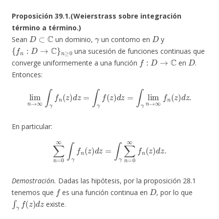
Proposición 39.1.(Weierstrass sobre integración
término a término.)
D
⊂
C
γ
D
Sean
un dominio,
un contorno en
y
{
f
n
:
D
→
C
}
n
≥
0
una sucesión de funciones continuas que
f
:
D
→
C
D
converge uniformemente a una función
en
.
Entonces:
lim
n
→
∞
∫
γ
f
n
(
z
)
d
z
=
∫
γ
f
(
z
)
d
z
=
∫
γ
lim
n
→
∞
f
n
(
z
)
d
z
.
En particular:
∑
n
=
0
∞
∫
γ
f
n
(
z
)
d
z
=
∫
γ
∑
n
=
0
∞
f
n
(
z
)
d
z
.
Demostración.
Dadas las hipótesis, por la proposición 28.1
f
D
tenemos que
es una función continua en
, por lo que
∫
γ
f
(
z
)
d
z
existe.