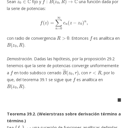
Sean
fijo y
una función dada por
la serie de potencias:
f
(
z
)
=
∑
n
=
0
∞
c
n
(
z
−
z
0
)
n
,
R
>
0
f
con radio de convergencia
. Entonces
es analítica en
B
(
z
0
,
R
)
.
Demostración.
Dadas las hipótesis, por la proposición 29.2
tenemos que la serie de potencias converge uniformemente
f
B
―
(
z
0
,
r
)
r
<
R
a
en todo subdisco cerrado
, con
, por lo
f
que, del teorema 39.1 se sigue que
es analítica en
B
(
z
0
,
R
)
.
◼
Teorema 39.2. (Weierstrass sobre derivación término a
término.)
{
f
n
}
n
≥
0
Sea
una sucesión de funciones analíticas definidas