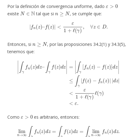
ε
>
0
Por la definición de convergencia uniforme, dado
N
∈
N
n
≥
N
existe
tal que si
, se cumple que:
|
f
n
(
z
)
–
f
(
z
)
|
<
ε
1
+
ℓ
(
γ
)
,
∀
z
∈
D
.
n
≥
N
Entonces, si
, por las proposiciones 34.2(1) y 34.3(5),
tenemos que:
|
∫
γ
f
n
(
z
)
d
z
−
–
f
∫
n
γ
(
f
z
(
z
)
|
)
d
|
z
d
|
z
=
|
|
<
∫
ε
γ
1
[
+
f
n
ℓ
(
(
z
γ
)
)
−
ℓ
f
(
(
γ
z
)
)
<
]
d
ε
.
z
|
≤
∫
γ
|
f
(
z
)
ε
>
0
Como
es arbitrario, entonces:
lim
n
→
∞
∫
γ
f
n
(
z
)
d
z
=
∫
γ
f
(
z
)
d
z
=
∫
γ
lim
n
→
∞
f
n
(
z
)
d
z
.