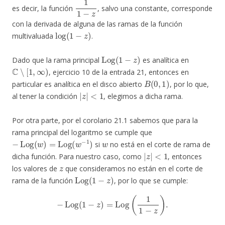
1
1
−
z
es decir, la función
, salvo una constante, corresponde
con la derivada de alguna de las ramas de la función
log
(
1
−
z
)
multivaluada
.
Log
(
1
−
z
)
Dado que la rama principal
es analítica en
C
∖
[
1
,
∞
)
, ejercicio 10 de la entrada 21, entonces en
B
(
0
,
1
)
particular es analítica en el disco abierto
, por lo que,
|
z
|
<
1
al tener la condición
, elegimos a dicha rama.
Por otra parte, por el corolario 21.1 sabemos que para la
rama principal del logaritmo se cumple que
−
Log
(
w
)
=
Log
(
w
−
1
)
w
si
no está en el corte de rama de
|
z
|
<
1
dicha función. Para nuestro caso, como
, entonces
z
los valores de
que consideramos no están en el corte de
Log
(
1
−
z
)
rama de la función
, por lo que se cumple:
−
Log
(
1
−
z
)
=
Log
(
1
1
−
z
)
.