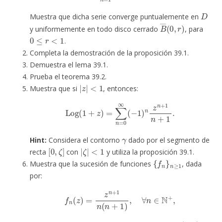
D
Muestra que dicha serie converge puntualemente en
B
―
(
0
,
r
)
y uniformemente en todo disco cerrado
, para
0
≤
r
<
1
.
Completa la demostración de la proposición 39.1.
Demuestra el lema 39.1.
Prueba el teorema 39.2.
|
z
|
<
1
Muestra que si
, entonces:
Log
(
1
+
z
)
=
∑
n
=
0
∞
(
−
1
)
n
z
n
+
1
n
+
1
.
γ
Hint:
Considera el contorno
dado por el segmento de
[
0
,
ζ
]
|
ζ
|
<
1
recta
con
y utiliza la proposición 39.1.
{
f
n
}
n
≥
1
Muestra que la sucesión de funciones
, dada
por:
f
n
(
z
)
=
z
n
+
1
n
(
n
+
1
)
,
∀
n
∈
N
+
,
B
(
0
,
1
)