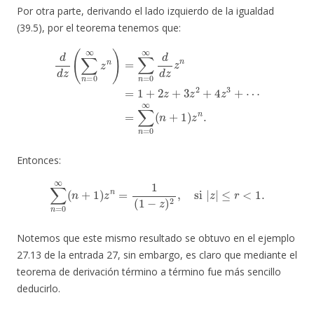
Por otra parte, derivando el lado izquierdo de la igualdad
(39.5), por el teorema tenemos que:
d
d
z
(
∑
n
=
0
∞
z
n
)
=
∑
=
n
∑
=
n
0
=
∞
0
d
∞
d
(
n
z
+
z
n
1
=
)
z
1
n
+
.
2
z
+
3
z
2
+
4
z
3
+
⋯
Entonces:
∑
n
=
0
∞
(
n
+
1
)
z
n
=
1
(
1
−
z
)
2
,
si
|
z
|
≤
r
<
1.
Notemos que este mismo resultado se obtuvo en el ejemplo
27.13 de la entrada 27, sin embargo, es claro que mediante el
teorema de derivación término a término fue más sencillo
deducirlo.