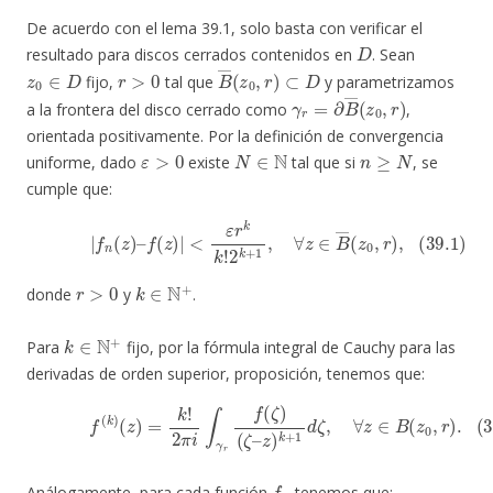
De acuerdo con el lema 39.1, solo basta con verificar el
D
resultado para discos cerrados contenidos en
. Sean
z
0
∈
D
r
>
0
B
―
(
z
0
,
r
)
⊂
D
fijo,
tal que
y parametrizamos
γ
r
=
∂
B
―
(
z
0
,
r
)
a la frontera del disco cerrado como
,
orientada positivamente. Por la definición de convergencia
ε
>
0
N
∈
N
n
≥
N
uniforme, dado
existe
tal que si
, se
cumple que:
(39.1)
|
f
n
(
z
)
–
f
(
z
)
|
<
ε
r
k
k
!
2
k
+
1
,
∀
z
∈
B
―
(
z
0
,
r
)
,
r
>
0
k
∈
N
+
donde
y
.
k
∈
N
+
Para
fijo, por la fórmula integral de Cauchy para las
derivadas de orden superior, proposición, tenemos que:
(39.2)
f
(
k
)
(
z
)
=
k
!
2
π
i
∫
γ
r
f
(
ζ
)
(
ζ
–
z
)
k
+
1
d
ζ
,
∀
z
∈
B
(
z
0
,
r
)
.
f
n
Análogamente, para cada función
tenemos que: