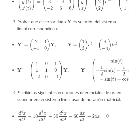
Y
Probar que el vector dado
es solución del sistema
lineal correspondiente.
Y
′
=
(
2
1
−
1
0
)
Y
,
Y
=
(
1
3
)
e
t
+
(
4
−
4
)
t
e
t
Y
−
′
sin
=
(
1
(
0
t
)
1
+
1
cos
1
0
(
−
t
)
2
)
0
−
1
)
Y
,
Y
=
(
sin
(
t
)
−
1
2
sin
(
t
)
−
1
2
cos
(
t
)
Escribir las siguientes ecuaciones diferenciales de orden
superior en un sistema lineal usando notación matricial.
d
4
x
d
t
4
−
10
d
3
x
d
t
3
+
35
d
2
x
d
t
2
−
50
d
x
d
t
+
24
x
=
0