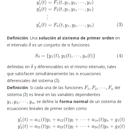
Definición
: Una
solución al sistema de primer orden
en
δ
n
el intervalo
es un conjunto de
funciones
(4)
S
0
=
{
y
1
(
t
)
,
y
2
(
t
)
,
⋯
,
y
n
(
t
)
}
δ
definidas en
y diferenciables en el mismo intervalo, tales
n
que satisfacen simultáneamente las
ecuaciones
3
diferenciales del sistema (
).
F
1
,
F
2
,
⋯
,
F
n
Definición
: Si cada una de las funciones
del
3
sistema (
) es lineal en las variables dependientes
y
1
,
y
2
,
⋯
,
y
n
, se define la
forma normal
de un sistema de
ecuaciones lineales de primer orden como
(
t
y
)
1
=
′
a
(
(
t
t
21
)
)
=
=
a
(
a
t
11
n
)
y
1
1
(
(
t
+
t
)
)
a
y
y
1
22
1
+
+
a
(
a
t
12
n
)
y
2
2
(
(
t
+
t
)
)
⋯
y
y
2
2
+
+
+
a
⋯
⋯
2
+
n
+
a
(
a
t
1
n
)
y
n
n
n
(
(
t
+
t
)
)
g
y
y
n
2
n
+
(
+
t
g
g
)
⋮
1
n
(
(
(5)
t
t
)
)
y
y
2
n
′
′