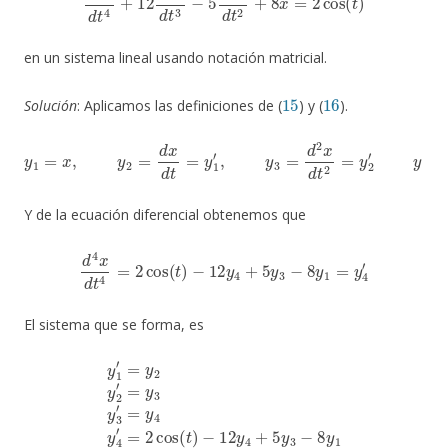
en un sistema lineal usando notación matricial.
15
16
Solución
: Aplicamos las definiciones de (
) y (
).
y
1
=
x
,
y
2
=
d
x
d
t
=
y
1
′
,
y
3
=
d
2
x
d
t
2
=
y
2
′
y
y
4
=
d
3
x
d
t
3
=
y
3
′
Y de la ecuación diferencial obtenemos que
d
4
x
d
t
4
=
2
cos
(
t
)
−
12
y
4
+
5
y
3
−
8
y
1
=
y
4
′
El sistema que se forma, es
y
1
′
=
y
2
y
2
′
=
y
3
y
3
′
=
y
4
y
4
′
=
2
cos
(
t
)
−
12
y
4
+
5
y
3
−
8
y
1