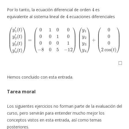
4
Por lo tanto, la ecuación diferencial de orden
es
4
equivalente al sistema lineal de
ecuaciones diferenciales
(
y
1
′
(
t
)
y
2
′
(
t
)
y
3
(
y
′
(
1
t
)
y
y
2
4
y
′
(
3
t
)
y
)
4
=
)
(
+
0
(
1
0
0
0
0
0
0
2
0
cos
1
0
0
(
t
0
)
)
0
1
−
8
0
5
−
12
)
◻
Hemos concluido con esta entrada.
Tarea moral
Los siguientes ejercicios no forman parte de la evaluación del
curso, pero servirán para entender mucho mejor los
conceptos vistos en esta entrada, así como temas
posteriores.