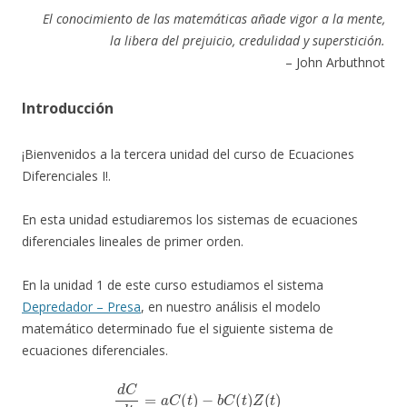
El conocimiento de las matemáticas añade vigor a la mente,
la libera del prejuicio, credulidad y superstición.
– John Arbuthnot
Introducción
¡Bienvenidos a la tercera unidad del curso de Ecuaciones
Diferenciales I!.
En esta unidad estudiaremos los sistemas de ecuaciones
diferenciales lineales de primer orden.
En la unidad 1 de este curso estudiamos el sistema
Depredador – Presa
, en nuestro análisis el modelo
matemático determinado fue el siguiente sistema de
ecuaciones diferenciales.
d
C
d
t
=
a
C
(
t
)
−
b
C
(
t
)
Z
(
t
)
d
Z
d
t
=
−
c
Z
(
t
)
+
d
C
(
t
)
Z
(
t
)