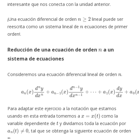
interesante que nos conecta con la unidad anterior.
n
≥
2
¡Una ecuación diferencial de orden
lineal puede ser
n
reescrita como un sistema lineal de
ecuaciones de primer
orden!.
n
Reducción de una ecuación de orden
a un
sistema de ecuaciones
n
Consideremos una ecuación diferencial lineal de orden
.
(13)
a
n
(
x
)
d
n
y
d
x
n
+
a
n
−
1
(
x
)
d
n
−
1
y
d
x
n
−
1
+
⋯
+
a
1
(
x
)
d
y
d
Para adaptar este ejercicio a la notación que estamos
x
=
x
(
t
)
usando en esta entrada tomemos a
como la
t
variable dependiente de
y dividamos toda la ecuación por
a
n
(
t
)
≠
0
, tal que se obtenga la siguiente ecuación de orden
n
.