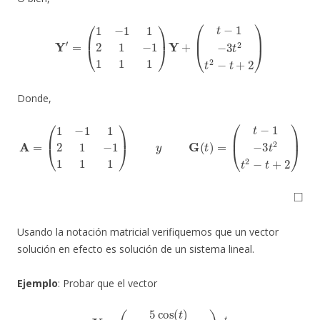
Y
′
=
(
1
−
1
1
2
1
−
1
1
1
1
)
Y
+
(
t
−
1
−
3
t
2
t
2
−
t
+
2
)
Donde,
A
=
(
1
−
1
1
2
1
−
1
1
1
1
)
y
G
(
t
)
=
(
t
−
1
−
3
t
2
t
2
−
t
+
2
)
◻
Usando la notación matricial verifiquemos que un vector
solución en efecto es solución de un sistema lineal.
Ejemplo
: Probar que el vector
Y
=
(
5
cos
(
t
)
3
cos
(
t
)
−
sin
(
t
)
)
e
t