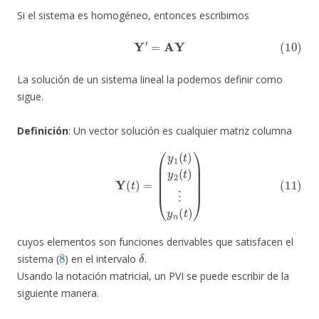
Si el sistema es homogéneo, entonces escribimos
(10)
Y
′
=
AY
La solución de un sistema lineal la podemos definir como
sigue.
Definición
: Un vector solución es cualquier matriz columna
(11)
Y
(
t
)
=
(
y
1
(
t
)
y
2
(
t
)
⋮
y
n
(
t
)
)
cuyos elementos son funciones derivables que satisfacen el
8
δ
sistema (
) en el intervalo
.
Usando la notación matricial, un PVI se puede escribir de la
siguiente manera.
t
0
∈
δ