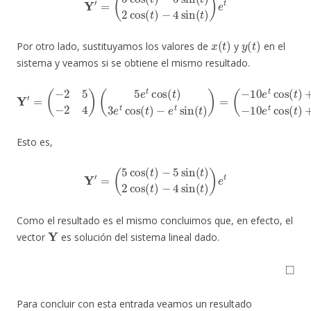
x
(
t
)
y
(
t
)
Por otro lado, sustituyamos los valores de
y
en el
sistema y veamos si se obtiene el mismo resultado.
Y
′
=
(
−
(
−
−
2
10
10
5
−
e
e
2
t
t
cos
4
cos
)
(
5
(
(
t
e
t
)
)
+
t
+
cos
12
15
e
(
e
t
t
)
t
cos
3
cos
e
t
(
cos
(
t
t
)
)
−
−
4
(
5
t
e
)
e
−
t
t
sin
e
sin
t
sin
(
(
t
t
)
)
)
(
t
)
)
=
Esto es,
Y
′
=
(
5
cos
(
t
)
−
5
sin
(
t
)
2
cos
(
t
)
−
4
sin
(
t
)
)
e
t
Como el resultado es el mismo concluimos que, en efecto, el
Y
vector
es solución del sistema lineal dado.
◻
Para concluir con esta entrada veamos un resultado