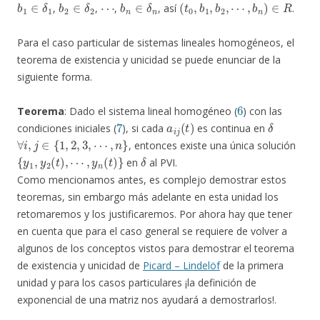
,
,
,
, así
.
Para el caso particular de sistemas lineales homogéneos, el
teorema de existencia y unicidad se puede enunciar de la
siguiente forma.
6
Teorema
: Dado el sistema lineal homogéneo (
) con las
7
a
i
j
(
t
)
δ
condiciones iniciales (
), si cada
es continua en
∀
i
,
j
∈
{
1
,
2
,
3
,
⋯
,
n
}
, entonces existe una única solución
{
y
1
,
y
2
(
t
)
,
⋯
,
y
n
(
t
)
}
δ
en
al PVI.
Como mencionamos antes, es complejo demostrar estos
teoremas, sin embargo más adelante en esta unidad los
retomaremos y los justificaremos. Por ahora hay que tener
en cuenta que para el caso general se requiere de volver a
algunos de los conceptos vistos para demostrar el teorema
de existencia y unicidad de
Picard – Lindelöf
de la primera
unidad y para los casos particulares ¡la definición de
exponencial de una matriz nos ayudará a demostrarlos!.