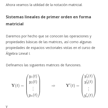
Ahora veamos la utilidad de la notación matricial.
Sistemas lineales de primer orden en forma
matricial
Daremos por hecho que se conocen las operaciones y
propiedades básicas de las matrices, así como algunas
propiedades de espacios vectoriales vistas en el curso de
Álgebra Lineal I.
Definamos las siguientes matrices de funciones.
Y
(
t
)
=
(
y
1
(
t
)
y
2
(
t
)
⋮
y
n
(
t
)
)
⇒
Y
′
(
t
)
=
(
y
1
′
(
t
)
y
2
′
(
t
)
⋮
y
n
′
(
t
)
)
y