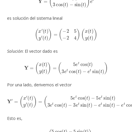
es solución del sistema lineal
(
x
′
(
t
)
y
′
(
t
)
)
=
(
−
2
5
−
2
4
)
(
x
(
t
)
y
(
t
)
)
Solución
: El vector dado es
Y
=
(
x
(
t
)
y
(
t
)
)
=
(
5
e
t
cos
(
t
)
3
e
t
cos
(
t
)
−
e
t
sin
(
t
)
)
Por una lado, derivemos el vector
Y
′
=
(
x
′
(
t
)
y
′
(
t
)
)
=
(
5
e
t
−
cos
e
t
sin
(
t
)
−
(
t
5
)
−
e
e
t
sin
t
cos
(
t
(
)
t
3
)
e
)
t
cos
(
t
)
−
3
e
t
sin
(
t
)
Esto es,
Y
′
=
(
5
cos
(
t
)
−
5
sin
(
t
)
2
cos
(
t
)
−
4
sin
(
t
)
)
e
t