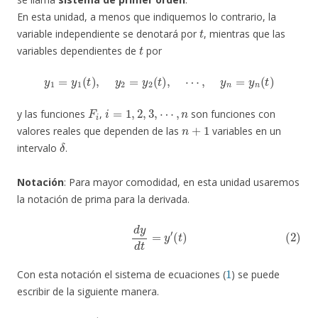
En esta unidad, a menos que indiquemos lo contrario, la
t
variable independiente se denotará por
, mientras que las
t
variables dependientes de
por
y
1
=
y
1
(
t
)
,
y
2
=
y
2
(
t
)
,
⋯
,
y
n
=
y
n
(
t
)
F
i
i
=
1
,
2
,
3
,
⋯
,
n
y las funciones
,
son funciones con
n
+
1
valores reales que dependen de las
variables en un
δ
intervalo
.
Notación
: Para mayor comodidad, en esta unidad usaremos
la notación de prima para la derivada.
(2)
d
y
d
t
=
y
′
(
t
)
1
Con esta notación el sistema de ecuaciones (
) se puede
escribir de la siguiente manera.
y
1
′
(
⋯
t
)
=
,
y
F
n
1
)
(
⋮
t
,
y
(3)
1
,
y
y
n
2
′
,
(
⋯
t
)
=
,
y
F
n
n
)
(
y
t
2
,
y
′
(
1
t
,
)
y
=
2
F
,
2
⋯
(
t
,
,
y
y
n
1
)
,
y
2
,