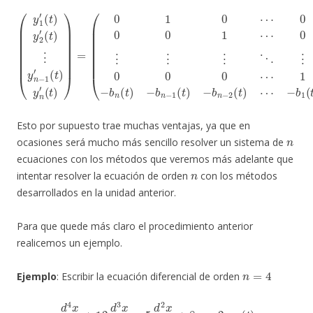
0
−
⋮
(
y
b
⋮
1
1
′
(
(
⋮
t
t
)
)
)
y
⋱
(
y
2
1
′
⋮
(
(
t
t
)
0
)
⋮
y
0
2
y
0
(
n
⋯
t
)
−
⋮
1
1
−
′
y
(
t
b
n
)
−
y
n
n
1
(
t
′
(
)
(
t
−
t
)
)
y
b
)
=
n
n
(
(
−
0
t
)
1
1
)
+
(
0
t
(
)
⋯
0
−
0
b
0
⋮
n
0
−
0
0
2
1
g
(
⋯
(
t
t
)
)
⋯
)
Esto por supuesto trae muchas ventajas, ya que en
n
ocasiones será mucho más sencillo resolver un sistema de
ecuaciones con los métodos que veremos más adelante que
n
intentar resolver la ecuación de orden
con los métodos
desarrollados en la unidad anterior.
Para que quede más claro el procedimiento anterior
realicemos un ejemplo.
n
=
4
Ejemplo
: Escribir la ecuación diferencial de orden
d
4
x
d
t
4
+
12
d
3
x
d
t
3
−
5
d
2
x
d
t
2
+
8
x
=
2
cos
(
t
)