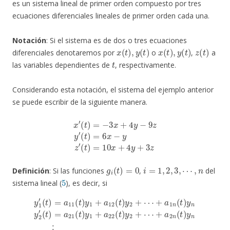
es un sistema lineal de primer orden compuesto por tres
ecuaciones diferenciales lineales de primer orden cada una.
Notación
: Si el sistema es de dos o tres ecuaciones
x
(
t
)
,
y
(
t
)
x
(
t
)
,
y
(
t
)
z
(
t
)
diferenciales denotaremos por
o
,
a
t
las variables dependientes de
, respectivamente.
Considerando esta notación, el sistema del ejemplo anterior
se puede escribir de la siguiente manera.
x
′
(
t
)
=
−
3
x
+
4
y
−
9
z
y
′
(
t
)
=
6
x
−
y
z
′
(
t
)
=
10
x
+
4
y
+
3
z
g
i
(
t
)
=
0
i
=
1
,
2
,
3
,
⋯
,
n
Definición
: Si las funciones
,
del
5
sistema lineal (
), es decir, si
(
t
y
)
1
=
′
a
(
(
t
t
21
)
)
=
=
a
(
a
t
11
n
)
y
1
1
(
(
t
+
t
)
)
a
y
y
1
22
1
+
+
a
(
a
t
12
n
)
y
2
2
(
(
t
+
t
)
)
⋯
y
y
2
2
+
+
+
a
⋯
⋯
2
+
n
+
a
(
a
t
1
n
)
y
n
n
n
(
(
t
⋮
t
)
)
y
y
(6)
n
n
y
y
2
n
′
′