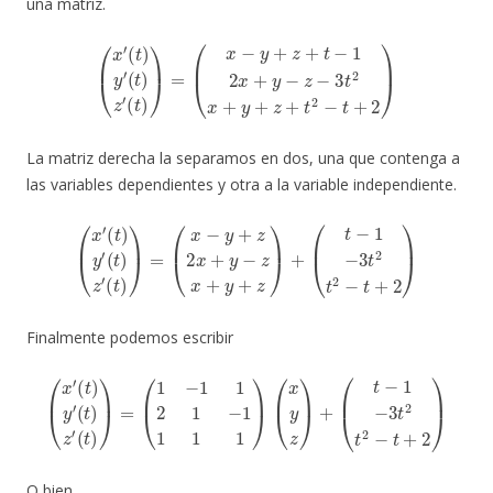
una matriz.
(
x
′
(
t
)
y
′
(
t
)
z
′
(
t
)
)
=
(
x
−
y
+
z
+
t
−
1
2
x
+
y
−
z
−
3
t
2
x
+
y
+
z
+
t
2
−
t
+
2
)
La matriz derecha la separamos en dos, una que contenga a
las variables dependientes y otra a la variable independiente.
(
x
′
(
t
)
y
′
(
t
)
z
′
(
t
)
)
=
(
x
−
y
+
z
2
x
+
y
−
z
x
+
y
+
z
)
+
(
t
−
1
−
3
t
2
t
2
−
t
+
2
)
Finalmente podemos escribir
(
x
′
(
t
)
y
′
(
t
)
z
′
(
t
)
)
=
(
1
−
1
1
2
1
−
1
1
1
1
)
(
x
y
z
)
+
(
t
−
1
−
3
t
2
t
2
−
t
+
2
)
O bien,