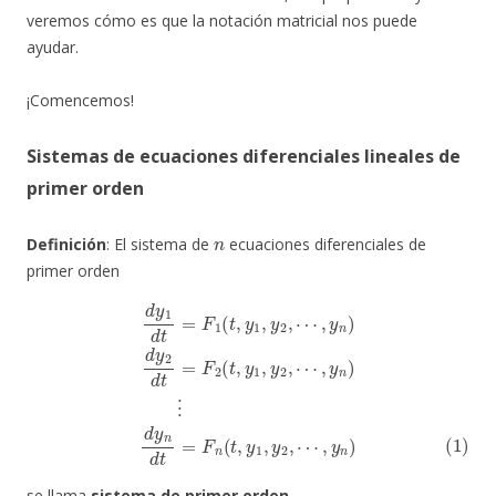
veremos cómo es que la notación matricial nos puede
ayudar.
¡Comencemos!
Sistemas de ecuaciones diferenciales lineales de
primer orden
n
Definición
: El sistema de
ecuaciones diferenciales de
primer orden
d
y
1
⋯
d
t
,
=
y
F
n
1
)
⋮
(
t
,
(1)
y
1
d
,
y
y
2
n
,
⋯
d
t
,
=
y
F
n
n
)
d
(
t
y
,
y
2
1
d
,
t
y
=
2
F
,
⋯
2
(
t
,
y
,
y
n
1
)
,
y
2
,
se llama
sistema de primer orden
.