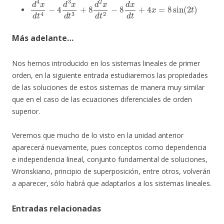
d
4
x
d
t
4
−
4
d
3
x
d
t
3
+
8
d
2
x
d
t
2
−
8
d
x
d
t
+
4
x
=
8
sin
(
2
t
)
Más adelante…
Nos hemos introducido en los sistemas lineales de primer
orden, en la siguiente entrada estudiaremos las propiedades
de las soluciones de estos sistemas de manera muy similar
que en el caso de las ecuaciones diferenciales de orden
superior.
Veremos que mucho de lo visto en la unidad anterior
aparecerá nuevamente, pues conceptos como dependencia
e independencia lineal, conjunto fundamental de soluciones,
Wronskiano, principio de superposición, entre otros, volverán
a aparecer, sólo habrá que adaptarlos a los sistemas lineales.
Entradas relacionadas