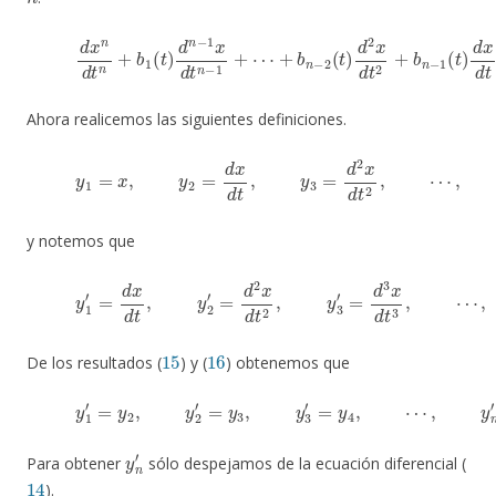
(14)
d
x
n
d
t
n
+
b
1
(
t
)
d
n
−
1
x
d
t
n
−
1
+
⋯
+
b
n
−
2
(
t
)
d
2
x
d
t
2
+
b
n
Ahora realicemos las siguientes definiciones.
(15)
y
1
=
x
,
y
2
=
d
x
d
t
,
y
3
=
d
2
x
d
t
2
,
⋯
,
y
n
=
d
n
−
1
y notemos que
(16)
y
1
′
=
d
x
d
t
,
y
2
′
=
d
2
x
d
t
2
,
y
3
′
=
d
3
x
d
t
3
,
⋯
,
y
n
−
1
15
16
De los resultados (
) y (
) obtenemos que
(17)
y
1
′
=
y
2
,
y
2
′
=
y
3
,
y
3
′
=
y
4
,
⋯
,
y
n
−
1
′
=
y
n
y
n
′
Para obtener
sólo despejamos de la ecuación diferencial (
14
).