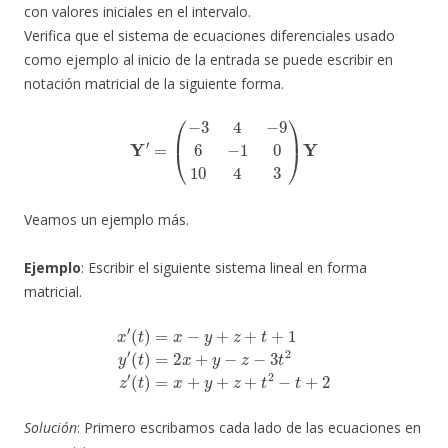
con valores iniciales en el intervalo.
Verifica que el sistema de ecuaciones diferenciales usado
como ejemplo al inicio de la entrada se puede escribir en
notación matricial de la siguiente forma.
Y
′
=
(
−
3
4
−
9
6
−
1
0
10
4
3
)
Y
Veamos un ejemplo más.
Ejemplo
: Escribir el siguiente sistema lineal en forma
matricial.
x
′
(
t
)
=
x
−
y
+
z
+
t
+
1
y
′
(
t
)
=
2
x
+
y
−
z
−
3
t
2
z
′
(
t
)
=
x
+
y
+
z
+
t
2
−
t
+
2
Solución
: Primero escribamos cada lado de las ecuaciones en