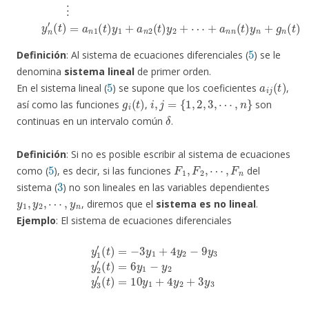
5
Definición
: Al sistema de ecuaciones diferenciales (
) se le
denomina
sistema lineal
de primer orden.
5
a
i
j
(
t
)
En el sistema lineal (
) se supone que los coeficientes
,
g
i
(
t
)
i
,
j
=
{
1
,
2
,
3
,
⋯
,
n
}
así como las funciones
,
son
δ
continuas en un intervalo común
.
Definición
: Si no es posible escribir al sistema de ecuaciones
5
F
1
,
F
2
,
⋯
,
F
n
como (
), es decir, si las funciones
del
3
sistema (
) no son lineales en las variables dependientes
y
1
,
y
2
,
⋯
,
y
n
, diremos que el
sistema es no lineal
.
Ejemplo
: El sistema de ecuaciones diferenciales
y
1
′
(
t
)
=
−
3
y
(
1
t
)
+
=
4
10
y
2
y
−
1
9
+
y
4
3
y
y
2
2
+
′
(
3
t
)
y
=
3
6
y
1
−
y
2
y
3
′