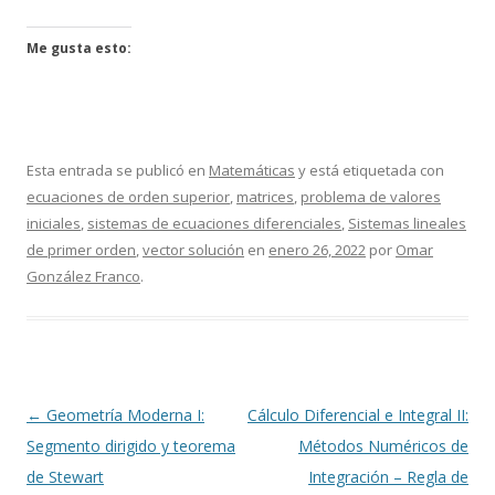
Me gusta esto:
Esta entrada se publicó en
Matemáticas
y está etiquetada con
ecuaciones de orden superior
,
matrices
,
problema de valores
iniciales
,
sistemas de ecuaciones diferenciales
,
Sistemas lineales
de primer orden
,
vector solución
en
enero 26, 2022
por
Omar
González Franco
.
Navegación
←
Geometría Moderna I:
Cálculo Diferencial e Integral II:
de
Segmento dirigido y teorema
Métodos Numéricos de
entradas
de Stewart
Integración – Regla de