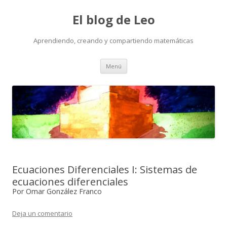
El blog de Leo
Aprendiendo, creando y compartiendo matemáticas
Saltar
Menú
al
contenido
Ecuaciones Diferenciales I: Sistemas de
ecuaciones diferenciales
Por Omar González Franco
Deja un comentario