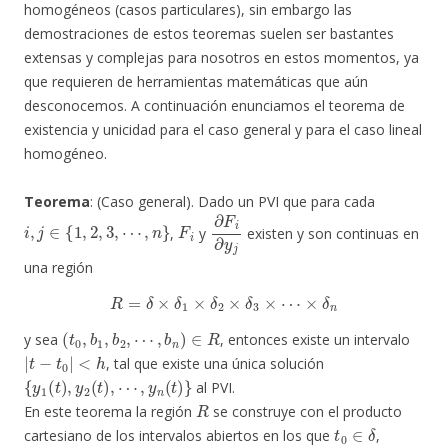
homogéneos (casos particulares), sin embargo las
demostraciones de estos teoremas suelen ser bastantes
extensas y complejas para nosotros en estos momentos, ya
que requieren de herramientas matemáticas que aún
desconocemos. A continuación enunciamos el teorema de
existencia y unicidad para el caso general y para el caso lineal
homogéneo.
Teorema
: (Caso general). Dado un PVI que para cada
i
,
j
∈
{
1
,
2
,
3
,
⋯
,
n
}
F
i
∂
F
i
∂
y
j
,
y
existen y son continuas en
una región
R
=
δ
×
δ
1
×
δ
2
×
δ
3
×
⋯
×
δ
n
(
t
0
,
b
1
,
b
2
,
⋯
,
b
n
)
∈
R
y sea
, entonces existe un intervalo
|
t
−
t
0
|
<
h
, tal que existe una única solución
{
y
1
(
t
)
,
y
2
(
t
)
,
⋯
,
y
n
(
t
)
}
al PVI.
R
En este teorema la región
se construye con el producto
t
0
∈
δ
cartesiano de los intervalos abiertos en los que
,
b
1
∈
δ
1
b
2
∈
δ
2
⋯
b
n
∈
δ
n
(
t
0
,
b
1
,
b
2
,
⋯
,
b
n
)
∈
R