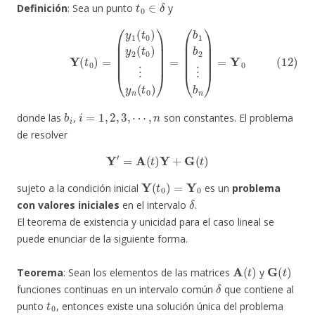
Definición
: Sea un punto
y
(12)
Y
(
t
0
)
=
(
y
1
(
t
0
)
y
2
(
t
0
)
⋮
y
n
(
t
0
)
)
=
(
b
1
b
2
⋮
b
n
)
=
Y
0
b
i
i
=
1
,
2
,
3
,
⋯
,
n
donde las
,
son constantes. El problema
de resolver
Y
′
=
A
(
t
)
Y
+
G
(
t
)
Y
(
t
0
)
=
Y
0
sujeto a la condición inicial
es un
problema
δ
con valores iniciales
en el intervalo
.
El teorema de existencia y unicidad para el caso lineal se
puede enunciar de la siguiente forma.
A
(
t
)
G
(
t
)
Teorema
: Sean los elementos de las matrices
y
δ
funciones continuas en un intervalo común
que contiene al
t
0
punto
, entonces existe una solución única del problema