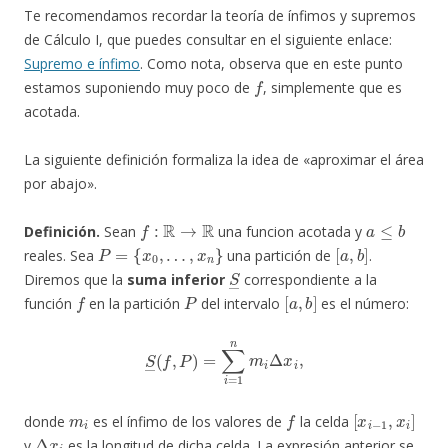
Te recomendamos recordar la teoría de ínfimos y supremos
de Cálculo I, que puedes consultar en el siguiente enlace:
Supremo e ínfimo
. Como nota, observa que en este punto
f
estamos suponiendo muy poco de
, simplemente que es
acotada.
La siguiente definición formaliza la idea de «aproximar el área
por abajo».
f
:
R
→
R
a
≤
b
Definición.
Sean
una funcion acotada y
P
=
{
x
0
,
…
,
x
n
}
[
a
,
b
]
reales. Sea
una partición de
.
S
―
Diremos que la
suma inferior
correspondiente a la
f
P
[
a
,
b
]
función
en la partición
del intervalo
es el número:
S
―
(
f
,
P
)
=
∑
i
=
1
n
m
i
Δ
x
i
,
m
i
f
[
x
i
−
1
,
x
i
]
donde
es el ínfimo de los valores de
la celda
Δ
x
i
y
es la longitud de dicha celda. La expresión anterior se