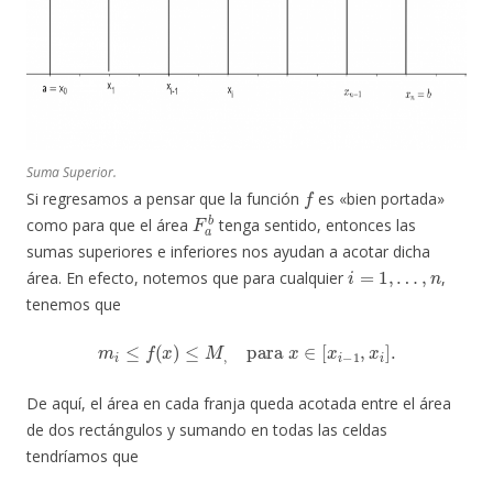
Suma Superior.
f
Si regresamos a pensar que la función
es «bien portada»
F
a
b
como para que el área
tenga sentido, entonces las
sumas superiores e inferiores nos ayudan a acotar dicha
i
=
1
,
…
,
n
área. En efecto, notemos que para cualquier
,
tenemos que
m
i
≤
f
(
x
)
≤
M
,
para
x
∈
[
x
i
−
1
,
x
i
]
.
De aquí, el área en cada franja queda acotada entre el área
de dos rectángulos y sumando en todas las celdas
tendríamos que