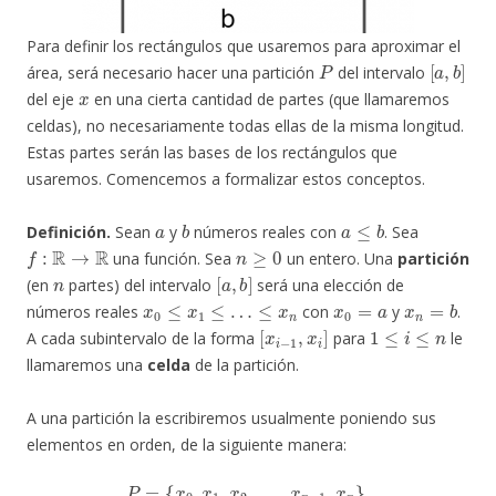
Para definir los rectángulos que usaremos para aproximar el
P
[
a
,
b
]
área, será necesario hacer una partición
del intervalo
x
del eje
en una cierta cantidad de partes (que llamaremos
celdas), no necesariamente todas ellas de la misma longitud.
Estas partes serán las bases de los rectángulos que
usaremos. Comencemos a formalizar estos conceptos.
a
b
a
≤
b
Definición.
Sean
y
números reales con
. Sea
f
:
R
→
R
n
≥
0
una función. Sea
un entero. Una
partición
n
[
a
,
b
]
(en
partes) del intervalo
será una elección de
x
0
≤
x
1
≤
…
≤
x
n
x
0
=
a
x
n
=
b
números reales
con
y
.
[
x
i
−
1
,
x
i
]
1
≤
i
≤
n
A cada subintervalo de la forma
para
le
llamaremos una
celda
de la partición.
A una partición la escribiremos usualmente poniendo sus
elementos en orden, de la siguiente manera:
P
=
{
x
0
,
x
1
,
x
2
,
…
,
x
n
−
1
,
x
n
}
.