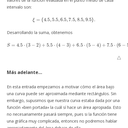
valores de la función evaluada en el punto medio de cada
intervalo son:
ξ
=
{
4.5
,
5.5
,
6.5
,
7.5
,
8.5
,
9.5
}
.
Desarrollando la suma, obtenemos
S
=
4.5
⋅
(
3
−
2
)
+
5.5
⋅
(
4
)
−
+
3
9.5
)
+
6.5
⋅
(
8
−
⋅
(
7
5
)
−
=
4
42.
)
+
7.5
⋅
(
6
−
5
)
+
8.5
⋅
(
7
−
6
△
Más adelante…
En esta entrada empezamos a motivar cómo el área bajo
una curva puede ser aproximada mediante rectángulos. Sin
embargo, supusimos que nuestra curva estaba dada por una
función «bien portada» la cuál sí hace un área apropiada. Esto
no necesariamente pasará siempre, pues si la función tiene
una gráfica muy complicada, entonces no podremos hablar
apropiadamente del área debajo de ella.