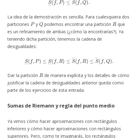
La idea de la demostración es sencilla. Para cualesquiera dos
P
Q
R
particiones
y
podemos encontrar una partición
que
es un refinamiento de ambas (¿cómo la encontrarías?). Ya
teniendo dicha partición, tenemos la cadena de
desigualdades:
S
―
(
f
,
P
)
≤
S
―
(
f
,
R
)
≤
S
―
(
f
,
R
)
≤
S
―
(
f
,
Q
)
.
R
Dar la partición
de manera explícita y los detalles de cómo
justificar la cadena de desigualdades anterior queda como
parte de los ejercicios de esta entrada.
Sumas de Riemann y regla del punto medio
Ya vimos cómo hacer aproximaciones con rectángulos
inferiores y cómo hacer aproximaciones con rectángulos
superiores. Pero, como te imaginarás, los rectángulos