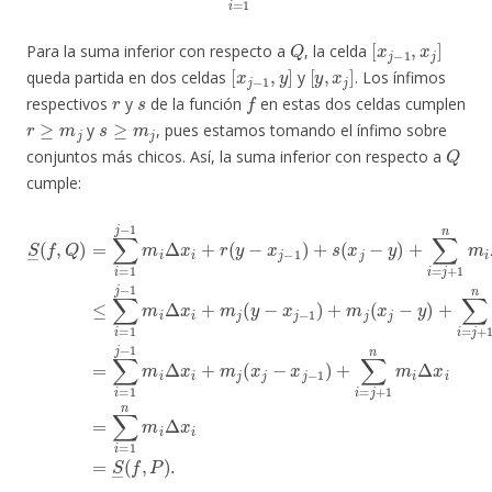
Q
[
x
j
−
1
,
x
j
]
Para la suma inferior con respecto a
, la celda
[
x
j
−
1
,
y
]
[
y
,
x
j
]
queda partida en dos celdas
y
. Los ínfimos
r
s
f
respectivos
y
de la función
en estas dos celdas cumplen
r
≥
m
j
s
≥
m
j
y
, pues estamos tomando el ínfimo sobre
Q
conjuntos más chicos. Así, la suma inferior con respecto a
cumple:
n
m
S
m
―
i
Δ
i
Δ
(
x
f
x
,
i
Q
≤
i
=
)
∑
=
∑
i
∑
=
i
=
i
1
=
1
j
1
−
j
−
j
1
−
1
∑
m
1
m
i
=
m
i
Δ
i
1
Δ
i
x
n
Δ
x
i
m
+
x
i
+
i
m
i
+
m
Δ
r
j
x
(
(
j
y
y
(
i
x
=
−
−
j
S
x
x
−
―
j
j
x
−
−
j
1
1
(
−
f
)
)
1
,
+
+
P
)
m
s
)
+
.
(
∑
x
j
(
i
j
x
=
−
j
j
y
−
+
)
y
+
1
)
∑
n
+
m
i
∑
=
i
j
i
=
+
Δ
j
1
x
+
n
i
1
=