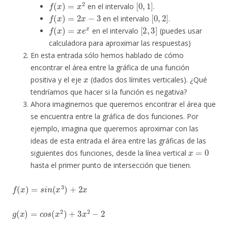
f
(
x
)
=
x
2
[
0
,
1
]
en el intervalo
.
f
(
x
)
=
2
x
−
3
[
0
,
2
]
en el intervalo
.
f
(
x
)
=
x
e
x
[
2
,
3
]
en el intervalo
(puedes usar
calculadora para aproximar las respuestas)
En esta entrada sólo hemos hablado de cómo
encontrar el área entre la gráfica de una función
x
positiva y el eje
(dados dos límites verticales). ¿Qué
tendríamos que hacer si la función es negativa?
Ahora imaginemos que queremos encontrar el área que
se encuentra entre la gráfica de dos funciones. Por
ejemplo, imagina que queremos aproximar con las
ideas de esta entrada el área entre las gráficas de las
x
=
0
siguientes dos funciones, desde la línea vertical
hasta el primer punto de intersección que tienen.
f
(
x
)
=
s
i
n
(
x
3
)
+
2
x
g
(
x
)
=
c
o
s
(
x
2
)
+
3
x
2
−
2