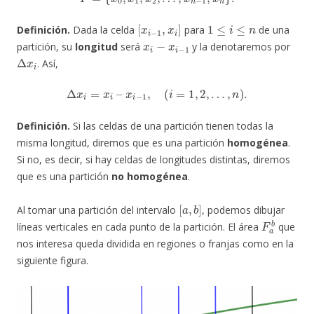
[
x
i
−
1
,
x
i
]
1
≤
i
≤
n
Definición.
Dada la celda
para
de una
x
i
−
x
i
−
1
partición, su
longitud
será
y la denotaremos por
Δ
x
i
. Así,
Δ
x
i
=
x
i
–
x
i
−
1
,
(
i
=
1
,
2
,
…
,
n
)
.
Definición.
Si las celdas de una partición tienen todas la
misma longitud, diremos que es una partición
homogénea
.
Si no, es decir, si hay celdas de longitudes distintas, diremos
que es una partición
no homogénea
.
[
a
,
b
]
Al tomar una partición del intervalo
, podemos dibujar
F
a
b
líneas verticales en cada punto de la partición. El área
que
nos interesa queda dividida en regiones o franjas como en la
siguiente figura.