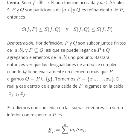
Lema.
Sean
una funcion acotada y
reales.
P
Q
[
a
,
b
]
Q
P
Si
y
son particiones de
y
es refinamiento de
,
entonces
S
―
(
f
,
P
)
≤
S
―
(
f
,
Q
)
y
S
―
(
f
,
Q
)
≤
S
―
(
f
,
P
)
P
Q
Demostración.
Por definición,
y
son subconjuntos finitos
[
a
,
b
]
P
⊆
Q
P
Q
de
, y
, así que se puede llegar de
a
[
a
,
b
]
agregando elementos de
uno por uno. Bastará
entonces ver que las desigualdades de arriba se cumplen
Q
P
cuando
tiene exactamente un elemento más que
,
Q
=
P
∪
{
y
}
P
=
{
x
0
,
…
,
x
n
}
digamos
. Tomemos
. El
y
P
real
cae dentro de alguna celda de
, digamos en la celda
[
x
j
−
1
,
x
j
]
.
Estudiemos qué suecede con las sumas inferiores. La suma
P
inferior con respecto a
es
S
―
P
=
∑
i
=
1
n
m
i
Δ
x
i
,