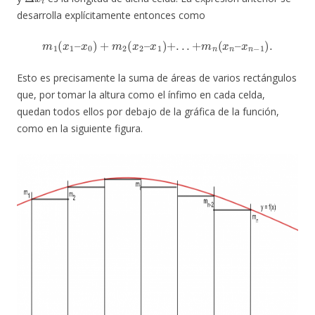
desarrolla explícitamente entonces como
m
1
(
x
1
–
x
0
)
+
m
2
(
x
2
–
x
1
)
+
.
.
.
+
m
n
(
x
n
–
x
n
−
1
)
.
Esto es precisamente la suma de áreas de varios rectángulos
que, por tomar la altura como el ínfimo en cada celda,
quedan todos ellos por debajo de la gráfica de la función,
como en la siguiente figura.