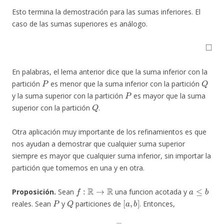
Esto termina la demostración para las sumas inferiores. El
caso de las sumas superiores es análogo.
◻
En palabras, el lema anterior dice que la suma inferior con la
P
Q
partición
es menor que la suma inferior con la partición
P
y la suma superior con la partición
es mayor que la suma
Q
superior con la partición
.
Otra aplicación muy importante de los refinamientos es que
nos ayudan a demostrar que cualquier suma superior
siempre es mayor que cualquier suma inferior, sin importar la
partición que tomemos en una y en otra.
f
:
R
→
R
a
≤
b
Proposición.
Sean
una funcion acotada y
P
Q
[
a
,
b
]
reales. Sean
y
particiones de
. Entonces,
S
―
(
f
,
P
)
≤
S
―
(
f
,
Q
)
.