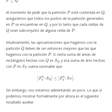
.
P
Q
Al momento de pedir que la partición
esté contenida en
,
aseguramos que todos los puntos de la partición generados
P
Q
en
se encuentran en
, y por lo tanto que cada celdas de
Q
P
sean subconjunto de alguna celda de
.
Intuitivamente, las aproximaciones que hagamos con la
Q
partición
deben de ser entonces mejores que las que
P
hagamos con la partición
. Si cierta suma de áreas de
Q
S
Q
rectángulos hechas con
es
y esa suma de áres hechas
P
S
P
con
es
suena razonable que:
|
F
a
b
–
S
Q
|
≤
|
F
a
b
–
S
P
|
.
Sin embargo, nos estamos adelantando un poco. Lo que sí
podemos mostrar formalmente por ahora es el siguiente
resultado auxiliar.
f
:
R
→
R
a
≤
b