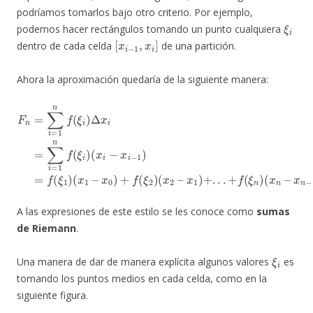
podríamos tomarlos bajo otro criterio. Por ejemplo,
ξ
i
podemos hacer rectángulos tomando un punto cualquiera
[
x
i
−
1
,
x
i
]
dentro de cada celda
de una partición.
Ahora la aproximación quedaría de la siguiente manera:
F
n
=
∑
i
x
=
0
1
)
n
+
f
f
(
(
ξ
ξ
i
2
)
Δ
)
(
x
x
2
i
=
–
∑
i
x
=
1
1
)
+
n
.
f
.
(
.
ξ
+
i
f
)
(
(
ξ
x
n
i
−
)
(
x
x
i
n
−
1
–
)
x
=
n
f
(
−
ξ
1
1
)
)
(
x
1
–
A las expresiones de este estilo se les conoce como
sumas
de Riemann
.
ξ
i
Una manera de dar de manera explícita algunos valores
es
tomando los puntos medios en cada celda, como en la
siguiente figura.