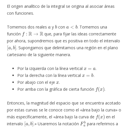
El origen analítico de la integral se origina al asociar áreas
con funciones.
a
b
a
<
b
Tomemos dos reales
y
con
. Tomemos una
f
:
R
→
R
función
que, para fijar las ideas correctamente
por ahora, supondremos que es positiva en todo el intervalo
[
a
,
b
]
. Supongamos que delimitamos una región en el plano
cartesiano de la siguiente manera.
x
=
a
Por la izquierda con la línea vertical
.
x
=
b
Por la derecha con la línea vertical
.
x
Por abajo con el eje
.
f
(
x
)
Por arriba con la gráfica de cierta función
.
Entonces, la magnitud del espacio que se encuentra acotado
por estas curvas se le conoce como el «área bajo la curva» o
f
(
x
)
más específicamente, el «área bajo la curva de
en el
[
a
,
b
]
F
a
b
intervalo
.» Usaremos la notación
para referirnos a