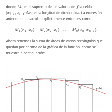
M
i
f
donde
es el supremo de los valores de
la celda
[
x
i
−
1
,
x
i
]
Δ
x
i
y
es la longitud de dicha celda. La expresión
anterior se desarrolla explícitamente entonces como
M
1
(
x
1
–
x
0
)
+
M
2
(
x
2
–
x
1
)
+
.
.
.
+
M
n
(
x
n
–
x
n
−
1
)
.
Ahora tenemos la suma de áreas de varios rectángulos que
quedan por encima de la gráfica de la función, como se
muestra a continuación: