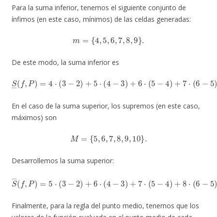
Para la suma inferior, tenemos el siguiente conjunto de
ínfimos (en este caso, mínimos) de las celdas generadas:
m
=
{
4
,
5
,
6
,
7
,
8
,
9
}
.
De este modo, la suma inferior es
S
―
(
f
,
P
)
=
4
⋅
(
3
−
2
)
+
5
⋅
(
4
9
−
⋅
(
3
8
)
−
+
7
6
)
⋅
=
(
5
39.
−
4
)
+
7
⋅
(
6
−
5
)
+
8
⋅
(
7
−
6
)
+
En el caso de la suma superior, los supremos (en este caso,
máximos) son
M
=
{
5
,
6
,
7
,
8
,
9
,
10
}
.
Desarrollemos la suma superior:
S
―
(
f
,
P
)
=
5
⋅
(
3
−
2
)
+
6
⋅
(
10
4
−
⋅
3
(
8
)
+
−
7
7
⋅
)
(
=
5
45.
−
4
)
+
8
⋅
(
6
−
5
)
+
9
⋅
(
7
−
6
)
+
Finalmente, para la regla del punto medio, tenemos que los