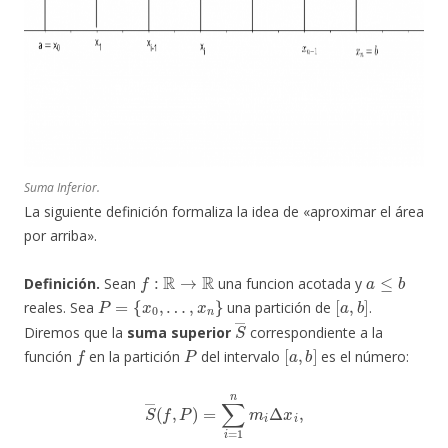
Suma Inferior.
La siguiente definición formaliza la idea de «aproximar el área
por arriba».
f
:
R
→
R
a
≤
b
Definición.
Sean
una funcion acotada y
P
=
{
x
0
,
…
,
x
n
}
[
a
,
b
]
reales. Sea
una partición de
.
S
―
Diremos que la
suma superior
correspondiente a la
f
P
[
a
,
b
]
función
en la partición
del intervalo
es el número:
S
―
(
f
,
P
)
=
∑
i
=
1
n
m
i
Δ
x
i
,