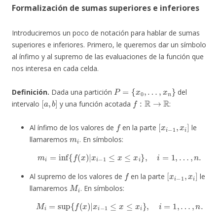
Formalización de sumas superiores e inferiores
Introduciremos un poco de notación para hablar de sumas
superiores e inferiores. Primero, le queremos dar un símbolo
al ínfimo y al supremo de las evaluaciones de la función que
nos interesa en cada celda.
P
=
{
x
0
,
…
,
x
n
}
Definición.
Dada una partición
del
[
a
,
b
]
f
:
R
→
R
intervalo
y una función acotada
:
f
[
x
i
−
1
,
x
i
]
Al ínfimo de los valores de
en la parte
le
m
i
llamaremos
. En símbolos:
m
i
=
inf
{
f
(
x
)
|
x
i
−
1
≤
x
≤
x
i
}
,
i
=
1
,
…
,
n
.
f
[
x
i
−
1
,
x
i
]
Al supremo de los valores de
en la parte
le
M
i
llamaremos
. En símbolos:
M
i
=
sup
{
f
(
x
)
|
x
i
−
1
≤
x
≤
x
i
}
,
i
=
1
,
…
,
n
.