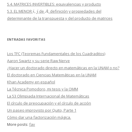
5.4. MATRICES INVERTIBLES: equivalencias y producto
i
,
j
A
5.3. EL MENOR
de
: definición y propiedades del
determinante de la transpuesta y del producto de matrices
ENTRADAS FAVORITAS
Los TFC (Teoremas Fundamentales de los Cuadraditos)
Aaron Swartz y su serie Raw Nerve
¿Hacer un doctorado directo en matemáticas en la UNAM o no?
El doctorado en Ciencias Matemáticas en la UNAM
Khan Academy en español
La Técnica Pomodoro, mi tesis y la OMM
La 53 Olimpiada Internacional de Matemáticas
El círculo de preocupación y el círculo de acción
Un paseo improvisto por Quito, Parte 1
Cómo dar una factorización mágica.
More posts:
fav