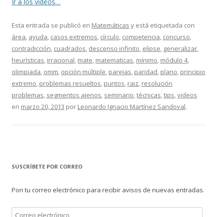
Ir a los videos…
Esta entrada se publicó en
Matemáticas
y está etiquetada con
área
,
ayuda
,
casos extremos
,
círculo
,
competencia
,
concurso
,
contradicción
,
cuadrados
,
descenso infinito
,
elipse
,
generalizar
,
heurísticas
,
irracional
,
mate
,
matematicas
,
mínimo
,
módulo 4
,
olimpiada
,
omm
,
opción múltiple
,
parejas
,
paridad
,
plano
,
principio
extremo
,
problemas resueltos
,
puntos
,
raiz
,
resolución
problemas
,
segmentos ajenos
,
seminario
,
técnicas
,
tips
,
videos
en
marzo 20, 2013
por
Leonardo Ignacio Martínez Sandoval
.
SUSCRÍBETE POR CORREO
Pon tu correo electrónico para recibir avisos de nuevas entradas.
Correo