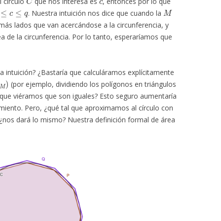
l círculo
que nos interesa es
, entonces por lo que
≤
c
≤
q
M
. Nuestra intuición nos dice que cuando la
s lados que van acercándose a la circunferencia, y
a de la circunferencia. Por lo tanto, esperaríamos que
ta intuición? ¿Bastaría que calculáramos explícitamente
Q
M
)
(por ejemplo, dividiendo los polígonos en triángulos
y que viéramos que son iguales? Esto seguro aumentaría
miento. Pero, ¿qué tal que aproximamos al círculo con
¿nos dará lo mismo? Nuestra definición formal de área