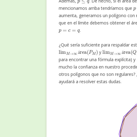
Además,
. De hecho, si el área de
p
mencionamos arriba tendríamos que
aumenta, generamos un polígono con má
que en el límite debemos obtener el áre
p
=
c
=
q
.
¿Qué sería suficiente para respaldar es
lim
M
→
∞
área
(
P
M
)
lim
M
→
∞
área
(
y
á
á
para encontrar una fórmula explícita) 
mucho la confianza en nuestro procedi
otros polígonos que no son regulares? 
ayudará a resolver estas dudas.