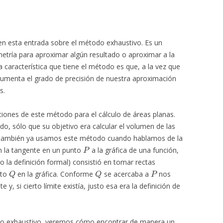
en esta entrada sobre el método exhaustivo. Es un
etría para aproximar algún resultado o aproximar a la
característica que tiene el método es que, a la vez que
 aumenta el grado de precisión de nuestra aproximación
s.
ciones de este método para el cálculo de áreas planas.
, sólo que su objetivo era calcular el volumen de las
o, también ya usamos este método cuando hablamos de la
P
n la tangente en un punto
a la gráfica de una función,
do la definición formal) consistió en tomar rectas
Q
Q
P
nto
en la gráfica. Conforme
se acercaba a
nos
 si cierto límite existía, justo esa era la definición de
do exhaustivo, veremos cómo encontrar de manera un