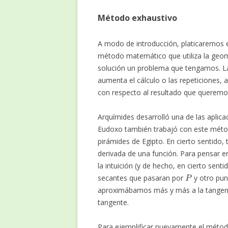
Método exhaustivo
A modo de introducción, platicaremos 
método matemático que utiliza la geom
solución un problema que tengamos. La 
aumenta el cálculo o las repeticiones,
con respecto al resultado que queremo
Arquímides desarrolló una de las aplica
Eudoxo también trabajó con este método
pirámides de Egipto. En cierto sentid
derivada de una función. Para pensar e
la intuición (y de hecho, en cierto senti
P
secantes que pasaran por
y otro pu
aproximábamos más y más a la tangente y,
tangente.
Para ejemplificar nuevamente el méto