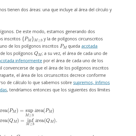
s tienen dos áreas: una que incluye al área del círculo y
ígonos. De este modo, estamos generando dos
{
P
M
}
M
≥
3
s inscritos
y la de polígonos circunscritos
P
M
uno de los polígonos inscritos
queda
acotada
Q
M
 de los polígonos
; a su vez, el área de cada uno de
acotada inferiormente
por el área de cada uno de los
il convencerse de que el área de los polígonos inscritos
aparte, el área de los circunscritos decrece conforme
rso de cálculo lo que sabemos sobre
supremos, ínfimos
adas
, tendríamos entonces que los siguientes dos límites
rea
(
P
M
)
q
=
lim
M
→
∞
área
(
Q
M
)
=
inf
M
≥
3
área
(
Q
M
)
.
á
á
á
á
C
c