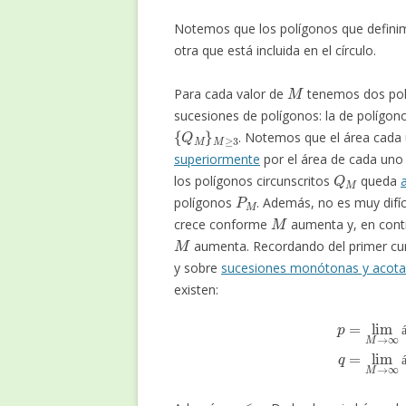
Notemos que los polígonos que definimo
otra que está incluida en el círculo.
M
Para cada valor de
tenemos dos pol
sucesiones de polígonos: la de polígono
{
Q
M
}
M
≥
3
. Notemos que el área cada 
superiormente
por el área de cada uno
Q
M
los polígonos circunscritos
queda
P
M
polígonos
. Además, no es muy difíc
M
crece conforme
aumenta y, en contr
M
aumenta. Recordando del primer cu
y sobre
sucesiones monótonas y acot
existen:
p
=
lim
M
→
∞
área
(
P
M
)
=
sup
M
≥
3
á
p
≤
q