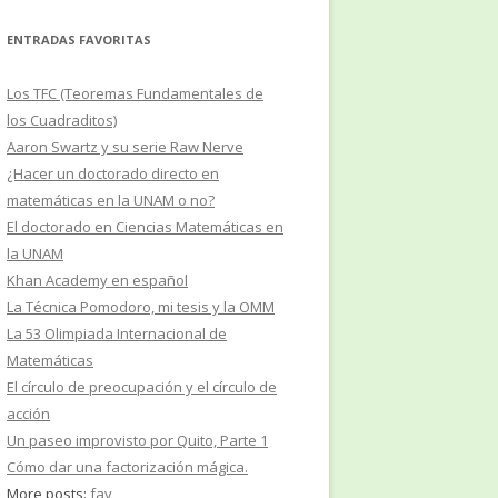
ENTRADAS FAVORITAS
Los TFC (Teoremas Fundamentales de
los Cuadraditos)
Aaron Swartz y su serie Raw Nerve
¿Hacer un doctorado directo en
matemáticas en la UNAM o no?
El doctorado en Ciencias Matemáticas en
la UNAM
Khan Academy en español
La Técnica Pomodoro, mi tesis y la OMM
La 53 Olimpiada Internacional de
Matemáticas
El círculo de preocupación y el círculo de
acción
Un paseo improvisto por Quito, Parte 1
Cómo dar una factorización mágica.
More posts:
fav