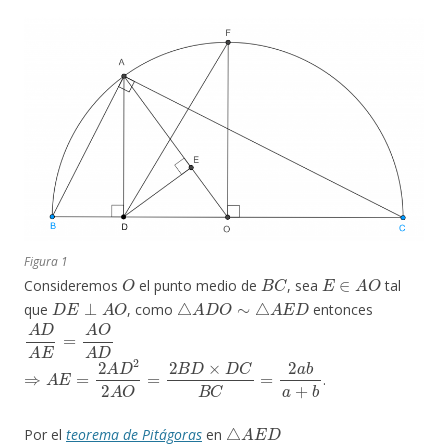
Figura 1
O
B
C
E
∈
A
O
Consideremos
el punto medio de
, sea
tal
D
E
⊥
A
O
△
A
D
O
∼
△
A
E
D
que
, como
entonces
A
D
A
E
=
A
O
A
D
⇒
A
E
=
2
A
D
2
2
A
O
=
2
B
D
×
D
C
B
C
=
2
a
b
a
+
b
.
△
A
E
D
Por el
teorema de Pitágoras
en