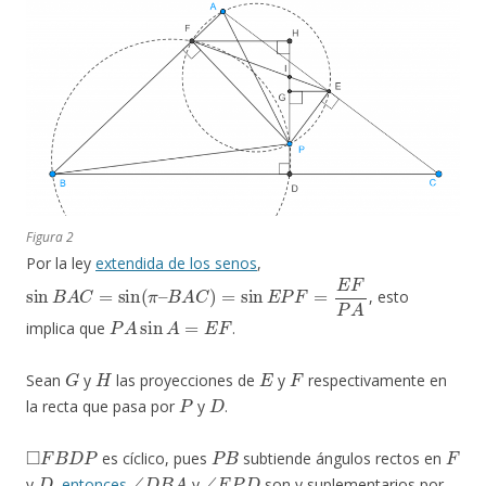
Figura 2
Por la ley
extendida de los senos
,
sin
B
A
C
=
sin
(
π
–
B
A
C
)
=
sin
E
P
F
=
E
F
P
A
, esto
P
A
sin
A
=
E
F
implica que
.
G
H
E
F
Sean
y
las proyecciones de
y
respectivamente en
P
D
la recta que pasa por
y
.
◻
F
B
D
P
P
B
F
es cíclico, pues
subtiende ángulos rectos en
D
∠
D
B
A
∠
F
P
D
y
,
entonces
y
son y suplementarios por