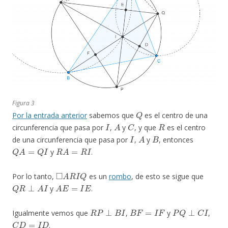
Figura 3
Q
Por la entrada anterior
sabemos que
es el centro de una
I
A
C
R
circunferencia que pasa por
,
y
, y que
es el centro
I
A
B
de una circunferencia que pasa por
,
y
, entonces
Q
A
=
Q
I
R
A
=
R
I
y
.
◻
A
R
I
Q
Por lo tanto,
es un
rombo
, de esto se sigue que
Q
R
⊥
A
I
A
E
=
I
E
y
.
R
P
⊥
B
I
B
F
=
I
F
P
Q
⊥
C
I
Igualmente vemos que
,
y
,
C
D
=
I
D
.