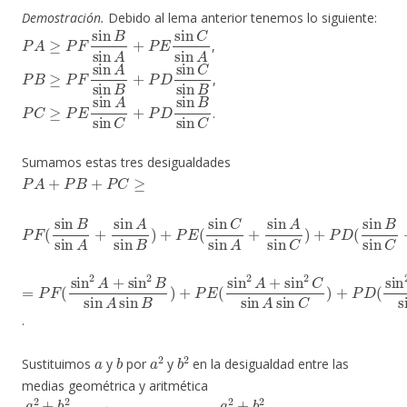
Demostración.
Debido al lema anterior tenemos lo siguiente:
P
A
≥
P
F
sin
B
sin
A
+
P
E
sin
C
sin
A
,
P
B
≥
P
F
sin
A
sin
B
+
P
D
sin
C
sin
B
,
P
C
≥
P
E
sin
A
sin
C
+
P
D
sin
B
sin
C
.
Sumamos estas tres desigualdades
P
A
+
P
B
+
P
C
≥
P
F
(
sin
B
sin
A
+
sin
A
sin
B
)
+
P
E
(
sin
C
sin
A
+
sin
A
sin
C
)
+
P
D
(
sin
=
P
F
(
sin
2
A
+
sin
2
B
sin
A
sin
B
)
+
P
E
(
sin
2
A
+
sin
2
C
sin
A
sin
C
)
+
.
a
b
a
2
b
2
Sustituimos
y
por
y
en la desigualdad entre las
medias geométrica y aritmética
a
2
+
b
2
2
≥
a
2
b
2
a
2
+
b
2
a
b
≥
2