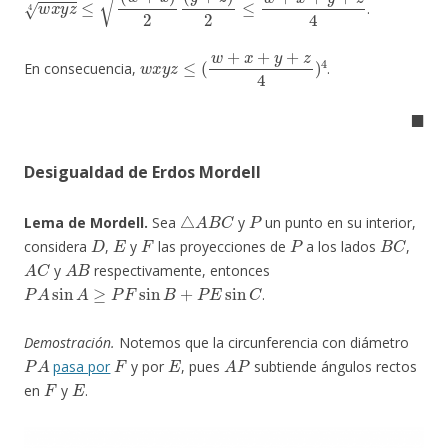
.
w
x
y
z
≤
(
w
+
x
+
y
+
z
4
)
4
En consecuencia,
.
◼
Desigualdad de Erdos Mordell
△
A
B
C
P
Lema de Mordell.
Sea
y
un punto en su interior,
D
E
F
P
B
C
considera
,
y
las proyecciones de
a los lados
,
A
C
A
B
y
respectivamente, entonces
P
A
sin
A
≥
P
F
sin
B
+
P
E
sin
C
.
Demostración.
Notemos que la circunferencia con diámetro
P
A
F
E
A
P
pasa por
y por
, pues
subtiende ángulos rectos
F
E
en
y
.