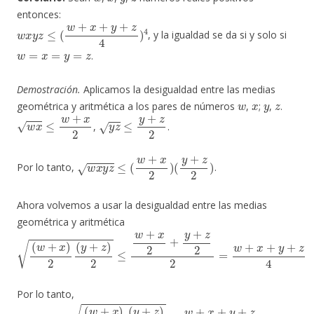
entonces:
w
x
y
z
≤
(
w
+
x
+
y
+
z
4
)
4
, y la igualdad se da si y solo si
w
=
x
=
y
=
z
.
Demostración.
Aplicamos la desigualdad entre las medias
w
x
y
z
geométrica y aritmética a los pares de números
,
;
,
.
w
x
≤
w
+
x
2
y
z
≤
y
+
z
2
,
.
w
x
y
z
≤
(
w
+
x
2
)
(
y
+
z
2
)
Por lo tanto,
.
Ahora volvemos a usar la desigualdad entre las medias
geométrica y aritmética
(
w
+
x
)
2
(
y
+
z
)
2
≤
w
+
x
2
+
y
+
z
2
2
=
w
+
x
+
y
+
z
4
Por lo tanto,
w
x
y
z
4
≤
(
w
+
x
)
2
(
y
+
z
)
2
≤
w
+
x
+
y
+
z
4