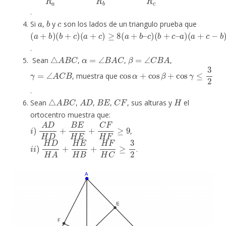
.
a
b
c
Si
,
y
son los lados de un triangulo prueba que
(
(
c
(
a
a
a
)
(
+
+
+
b
b
c
c
+
)
−
)
≥
c
(
b
b
–
8
)
a
+
(
a
)
c
+
)
b
–
.
△
A
B
C
α
=
∠
B
A
C
β
=
∠
C
B
A
Sean
,
,
,
γ
=
∠
A
C
B
cos
α
+
cos
β
+
cos
γ
≤
3
2
, muestra que
.
△
A
B
C
A
D
B
E
C
F
H
Sean
,
,
,
, sus alturas y
el
ortocentro muestra que:
i
)
A
D
H
D
+
B
E
H
E
+
C
F
H
F
≥
9
,
i
i
)
H
D
H
A
+
H
E
H
B
+
H
F
H
C
≥
3
2
.