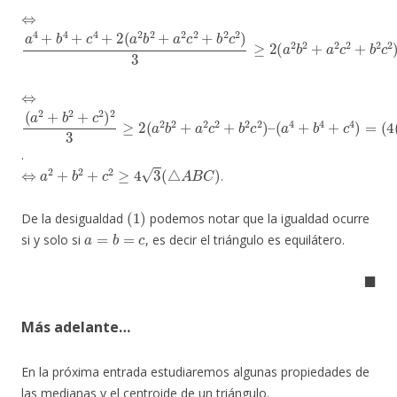
⇔
a
(
a
4
4
+
+
b
b
4
4
+
+
c
c
4
4
+
)
2
(
a
2
b
2
+
a
2
c
2
+
b
2
c
2
)
3
≥
2
(
a
2
b
2
+
a
2
c
2
+
b
2
c
2
⇔
(
(
a
a
2
4
+
+
b
b
2
4
+
+
c
c
2
4
)
)
2
=
3
(
4
≥
(
2
△
(
A
a
B
2
b
C
)
2
)
2
+
a
2
c
2
+
b
2
c
2
)
–
.
⇔
a
2
+
b
2
+
c
2
≥
4
3
(
△
A
B
C
)
.
(
1
)
De la desigualdad
podemos notar que la igualdad ocurre
a
=
b
=
c
si y solo si
, es decir el triángulo es equilátero.
◼
Más adelante…
En la próxima entrada estudiaremos algunas propiedades de
las medianas y el centroide de un triángulo.