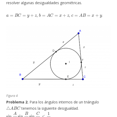
resolver algunas desigualdades geométricas.
a
=
B
C
=
y
+
z
b
=
A
C
=
x
+
z
c
=
A
B
=
x
+
y
,
,
.
Figura 4
Problema 2.
Para los ángulos internos de un triángulo
△
A
B
C
tenemos la siguiente desigualdad.
sin
A
2
sin
B
2
sin
C
2
≤
1
8
.