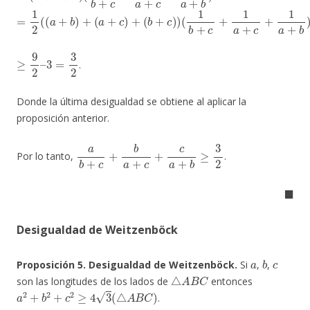
=
(
(
3
b
1
1
b
+
2
c
+
(
)
(
c
)
a
+
+
1
b
a
)
+
+
c
(
a
+
+
1
c
a
)
+
+
b
)
–
≥
9
2
–
3
=
3
2
.
Donde la última desigualdad se obtiene al aplicar la
proposición anterior.
a
b
+
c
+
b
a
+
c
+
c
a
+
b
≥
3
2
Por lo tanto,
.
◼
Desigualdad de Weitzenböck
a
b
c
Proposición 5. Desigualdad de Weitzenböck.
Si
,
,
△
A
B
C
son las longitudes de los lados de
entonces
a
2
+
b
2
+
c
2
≥
4
3
(
△
A
B
C
)
.