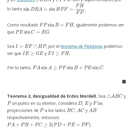
sin
D
B
A
=
sin
H
P
F
=
F
H
F
P
lo tanto
.
F
P
sin
B
=
F
H
Como resultado
, igualmente podemos ver
P
E
sin
C
=
E
G
que
.
I
=
E
F
∩
H
P
Sea
, por el
teorema de Pitágoras
podemos
I
E
≥
G
E
F
I
≥
F
H
ver que
y
,
P
A
sin
A
≥
P
F
sin
B
+
P
E
sin
C
Por lo tanto,
.
◼
△
A
B
C
Teorema 2, desigualdad de Erdos Mordell.
Sea
y
P
D
E
F
un punto en su interior, considera
,
y
las
P
B
C
A
C
A
B
proyecciones de
a los lados
,
y
respectivamente, entonces
P
A
+
P
B
+
P
C
≥
2
(
P
D
+
P
E
+
P
F
)
.