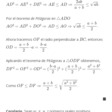
A
D
2
=
A
E
2
+
D
E
2
⇒
A
E
≤
A
D
⇒
2
a
b
a
+
b
≤
a
b
.
△
A
D
O
Por el
teorema de Pitágoras
en
A
O
2
=
A
D
2
+
D
O
2
⇒
A
D
≤
A
O
⇒
a
b
≤
a
+
b
2
.
O
F
B
C
Ahora tracemos
el radio perpendicular a
, entonces
O
D
=
a
+
b
2
–
a
=
b
–
a
2
.
△
O
D
F
Aplicando el teorema de Pitágoras a
obtenemos,
D
F
2
=
O
F
2
+
O
D
2
=
(
b
–
a
2
)
2
+
(
a
+
b
2
)
2
=
a
2
+
b
2
2
.
O
F
≤
D
F
⇒
a
+
b
2
≤
a
2
+
b
2
2
Como
.
◼
w
x
y
z
Corolario.
Sean
,
,
,
números reales positivos