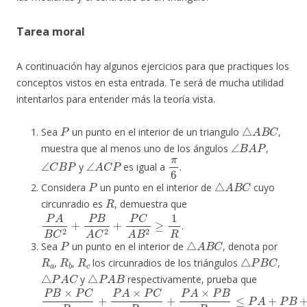
Tarea moral
A continuación hay algunos ejercicios para que practiques los
conceptos vistos en esta entrada. Te será de mucha utilidad
intentarlos para entender más la teoría vista.
P
△
A
B
C
Sea
un punto en el interior de un triangulo
,
∠
B
A
P
muestra que al menos uno de los ángulos
,
∠
C
B
P
∠
A
C
P
π
6
y
es igual a
.
P
△
A
B
C
Considera
un punto en el interior de
cuyo
R
circunradio es
, demuestra que
P
A
B
C
2
+
P
B
A
C
2
+
P
C
A
B
2
≥
1
R
.
P
△
A
B
C
Sea
un punto en el interior de
, denota por
R
a
R
b
R
c
△
P
B
C
,
,
los circunradios de los triángulos
,
△
P
A
C
△
P
A
B
y
respectivamente, prueba que
P
B
×
P
C
R
a
+
P
A
×
P
C
R
b
+
P
A
×
P
B
R
c
≤
P
A
+
P
B
+
P
C