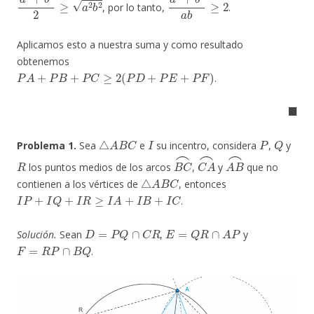
, por lo tanto,
.
Aplicamos esto a nuestra suma y como resultado
obtenemos
P
A
+
P
B
+
P
C
≥
2
(
P
D
+
P
E
+
P
F
)
.
◼
△
A
B
C
I
P
Q
Problema 1.
Sea
e
su incentro, considera
,
y
R
B
C
⌢
C
A
⌢
A
B
⌢
los puntos medios de los arcos
,
y
que no
△
A
B
C
contienen a los vértices de
, entonces
I
P
+
I
Q
+
I
R
≥
I
A
+
I
B
+
I
C
.
D
=
P
Q
∩
C
R
E
=
Q
R
∩
A
P
Solución.
Sean
,
y
F
=
R
P
∩
B
Q
.