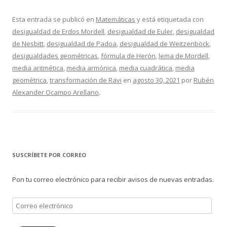
Esta entrada se publicó en
Matemáticas
y está etiquetada con
desigualdad de Erdos Mordell
,
desigualdad de Euler
,
desigualdad
de Nesbitt
,
desigualdad de Padoa
,
desigualdad de Weitzenböck
,
desigualdades geométricas
,
fórmula de Herón
,
lema de Mordell
,
media aritmética
,
media armónica
,
media cuadrática
,
media
geométrica
,
transformación de Ravi
en
agosto 30, 2021
por
Rubén
Alexander Ocampo Arellano
.
SUSCRÍBETE POR CORREO
Pon tu correo electrónico para recibir avisos de nuevas entradas.
Correo
electrónico