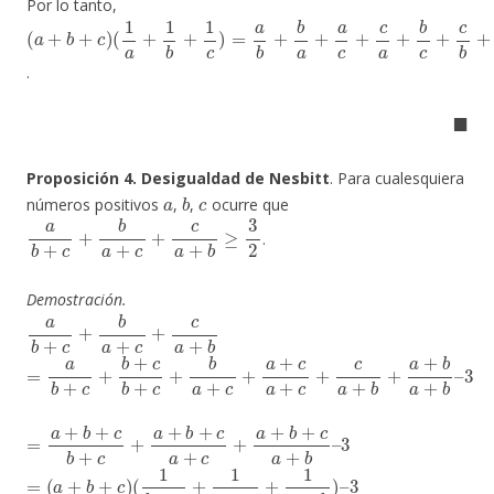
Por lo tanto,
(
(
a
1
+
a
b
+
1
+
b
c
)
+
1
c
)
=
a
b
+
b
a
+
a
c
+
c
a
+
b
c
+
c
b
+
3
≥
6
+
3
=
9
.
◼
Proposición 4. Desigualdad de Nesbitt
. Para cualesquiera
a
b
c
números positivos
,
,
ocurre que
a
b
+
c
+
b
a
+
c
+
c
a
+
b
≥
3
2
.
Demostración.
a
b
+
c
+
b
a
+
c
+
c
a
+
b
=
3
a
b
+
c
+
b
+
c
b
+
c
+
b
a
+
c
+
a
+
c
a
+
c
+
c
a
+
b
+
a
+
b
a
+
b
–
=
a
+
b
+
c
b
+
c
+
a
+
b
+
c
a
+
c
+
a
+
b
+
c
a
+
b
–
3
=
(
a
+
b
+
c
)
(
1
b
+
c
+
1
a
+
c
+
1
a
+
b
)
–
3