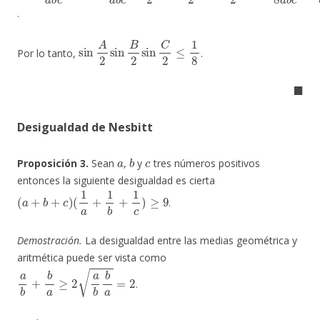
.
sin
A
2
sin
B
2
sin
C
2
≤
1
8
Por lo tanto,
.
◼
Desigualdad de Nesbitt
a
b
c
Proposición 3.
Sean
,
y
tres números positivos
entonces la siguiente desigualdad es cierta
(
a
+
b
+
c
)
(
1
a
+
1
b
+
1
c
)
≥
9
.
Demostración.
La desigualdad entre las medias geométrica y
aritmética puede ser vista como
a
b
+
b
a
≥
2
a
b
b
a
=
2
.