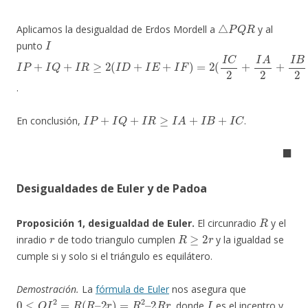
△
P
Q
R
Aplicamos la desigualdad de Erdos Mordell a
y al
I
punto
I
P
+
I
Q
+
I
R
≥
2
(
I
D
+
I
E
+
I
F
)
=
2
(
I
C
2
+
I
A
2
+
I
B
2
)
.
I
P
+
I
Q
+
I
R
≥
I
A
+
I
B
+
I
C
En conclusión,
.
◼
Desigualdades de Euler y de Padoa
R
Proposición 1, desigualdad de Euler.
El circunradio
y el
r
R
≥
2
r
inradio
de todo triangulo cumplen
y la igualdad se
cumple si y solo si el triángulo es equilátero.
Demostración.
La
fórmula de Euler
nos asegura que
0
≤
O
I
2
=
R
(
R
–
2
r
)
=
R
2
–
2
R
r
I
, donde
es el incentro y