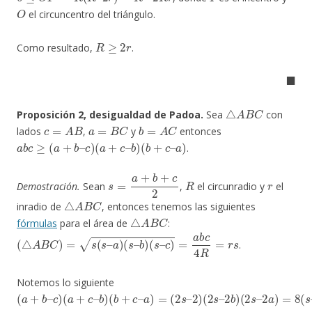
O
el circuncentro del triángulo.
R
≥
2
r
Como resultado,
.
◼
△
A
B
C
Proposición 2, desigualdad de Padoa.
Sea
con
c
=
A
B
a
=
B
C
b
=
A
C
lados
,
y
entonces
a
b
c
≥
(
a
+
b
–
c
)
(
a
+
c
–
b
)
(
b
+
c
–
a
)
.
s
=
a
+
b
+
c
2
R
r
Demostración.
Sean
,
el circunradio y
el
△
A
B
C
inradio de
, entonces tenemos las siguientes
△
A
B
C
fórmulas
para el área de
:
(
△
A
B
C
)
=
s
(
s
–
a
)
(
s
–
b
)
(
s
–
c
)
=
a
b
c
4
R
=
r
s
.
Notemos lo siguiente
(
(
(
a
2
2
2
c
(
a
a
b
s
)
)
)
b
a
(
–
+
+
=
(
+
s
2
)
)
a
b
c
(
=
c
(
–
2
s
2
)
–
–
8
b
–
–
s
s
b
c
(
)
–
–
s
)
)
–