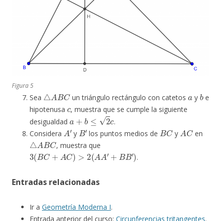
Figura 5
△
A
B
C
a
b
Sea
un triángulo rectángulo con catetos
y
e
c
hipotenusa
, muestra que se cumple la siguiente
a
+
b
≤
2
c
desigualdad
.
A
′
B
′
B
C
A
C
Considera
y
los puntos medios de
y
en
△
A
B
C
, muestra que
3
(
B
C
+
A
C
)
>
2
(
A
A
′
+
B
B
′
)
.
Entradas relacionadas
Ir a
Geometría Moderna I
.
Entrada anterior del curso:
Circunferencias tritangentes
.