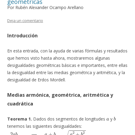
geométricas
Por Rubén Alexander Ocampo Arellano
Deja un comentario
Introducción
En esta entrada, con la ayuda de varias fórmulas y resultados
que hemos visto hasta ahora, mostraremos algunas
desigualdades geométricas básicas e importantes, entre ellas
la desigualdad entre las medias geométrica y aritmética, y la
desigualdad de Erdos Mordell.
Medias armónica, geométrica, aritmética y
cuadrática
a
b
Teorema 1.
Dados dos segmentos de longitudes
y
tenemos las siguientes desigualdades:
2
a
b
a
+
b
≤
a
b
≤
a
+
b
2
≤
a
2
+
b
2
2