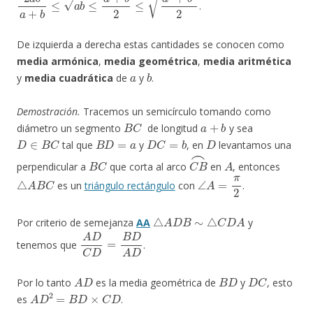
.
De izquierda a derecha estas cantidades se conocen como
media armónica
,
media geométrica
,
media aritmética
a
b
y
media cuadrática
de
y
.
Demostración.
Tracemos un semicírculo tomando como
B
C
a
+
b
diámetro un segmento
de longitud
y sea
D
∈
B
C
B
D
=
a
D
C
=
b
D
tal que
y
, en
levantamos una
B
C
C
B
⌢
A
perpendicular a
que corta al arco
en
, entonces
△
A
B
C
∠
A
=
π
2
es un
triángulo rectángulo
con
.
△
A
D
B
∼
△
C
D
A
Por criterio de semejanza
AA
y
A
D
C
D
=
B
D
A
D
tenemos que
.
A
D
B
D
D
C
Por lo tanto
es la media geométrica de
y
, esto
A
D
2
=
B
D
×
C
D
es
.