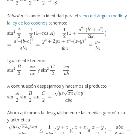
Solución.
Usando la identidad para el
seno del ángulo medio
y
la
ley de los cosenos
tenemos:
sin
2
A
2
=
1
2
(
1
–
cos
A
)
=
1
2
(
1
+
a
2
–
(
b
2
+
c
2
)
2
b
c
)
=
y
)
a
2
2
4
–
b
(
b
c
=
–
y
c
)
z
2
b
4
c
b
c
=
y
2
+
2
y
z
+
z
2
–
(
z
–
.
Igualmente tenemos
sin
2
B
2
=
x
z
a
c
sin
2
C
2
=
x
y
a
b
y
.
A continuación despejamos y hacemos el producto
sin
A
2
sin
B
2
sin
C
2
=
y
z
x
z
x
y
a
b
c
.
Ahora aplicamos la desigualdad entre las medias geométrica
y aritmética
y
(
(
x
x
z
+
+
x
z
y
z
2
2
x
)
y
)
=
a
a
b
b
c
c
≤
8
1
a
a
b
b
c
c
=
(
y
1
+
8
z
2
)